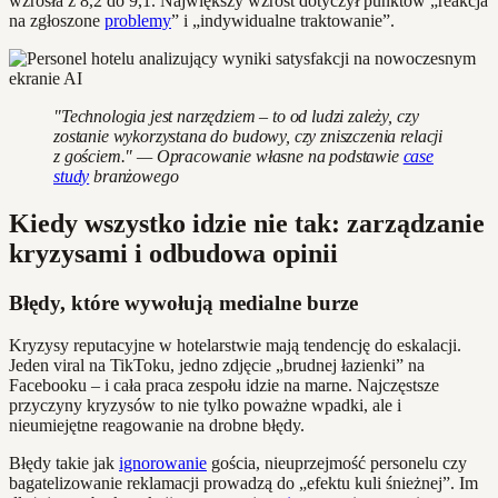
wzrosła z 8,2 do 9,1. Największy wzrost dotyczył punktów „reakcja
na zgłoszone
problemy
” i „indywidualne traktowanie”.
"Technologia jest narzędziem – to od ludzi zależy, czy
zostanie wykorzystana do budowy, czy zniszczenia relacji
z gościem." — Opracowanie własne na podstawie
case
study
branżowego
Kiedy wszystko idzie nie tak: zarządzanie
kryzysami i odbudowa opinii
Błędy, które wywołują medialne burze
Kryzysy reputacyjne w hotelarstwie mają tendencję do eskalacji.
Jeden viral na TikToku, jedno zdjęcie „brudnej łazienki” na
Facebooku – i cała praca zespołu idzie na marne. Najczęstsze
przyczyny kryzysów to nie tylko poważne wpadki, ale i
nieumiejętne reagowanie na drobne błędy.
Błędy takie jak
ignorowanie
gościa, nieuprzejmość personelu czy
bagatelizowanie reklamacji prowadzą do „efektu kuli śnieżnej”. Im