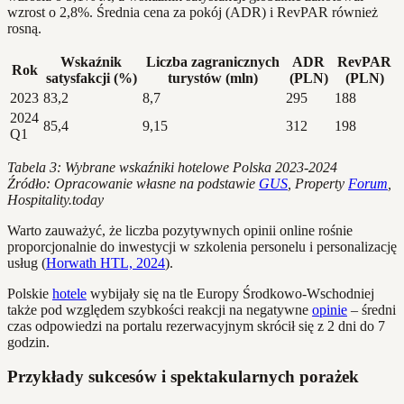
wzrost o 2,8%. Średnia cena za pokój (ADR) i RevPAR również
rosną.
Wskaźnik
Liczba zagranicznych
ADR
RevPAR
Rok
satysfakcji (%)
turystów (mln)
(PLN)
(PLN)
2023
83,2
8,7
295
188
2024
85,4
9,15
312
198
Q1
Tabela 3: Wybrane wskaźniki hotelowe Polska 2023-2024
Źródło: Opracowanie własne na podstawie
GUS
, Property
Forum
,
Hospitality.today
Warto zauważyć, że liczba pozytywnych opinii online rośnie
proporcjonalnie do inwestycji w szkolenia personelu i personalizację
usług (
Horwath HTL, 2024
).
Polskie
hotele
wybijały się na tle Europy Środkowo-Wschodniej
także pod względem szybkości reakcji na negatywne
opinie
– średni
czas odpowiedzi na portalu rezerwacyjnym skrócił się z 2 dni do 7
godzin.
Przykłady sukcesów i spektakularnych porażek