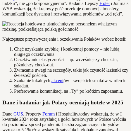
ludzku”, nie „po korporacyjnemu”. Badania Lepszy
Hotel
i Journals
WSB wskazują, że krajowy gość oczekuje domowej atmosfery,
komunikacji bez dystansu i rozwiązywania problemów „od ręki”.
Najczęstsze przyzwyczajenia i oczekiwania Polaków wobec hoteli:
Chęć uzyskania szybkiej i konkretnej pomocy – nie lubią
długiego oczekiwania.
Oczekiwanie elastyczności – np. wcześniejszy check-in,
późniejszy check-out.
Zwracanie uwagi na szczegóły, takie jak czystość łazienki czy
świeżość pościeli.
Szukanie lokalnych
akcent
ów i swojskich smaków w ofercie
śniadań.
Preferowanie komunikacji na „Ty” po krótkim zapoznaniu.
Dane i badania: jak Polacy oceniają hotele w 2025
Dane
GUS
, Property
Forum
i Hospitality.today wskazują, że w I
kwartale 2024 roku satysfakcja gości hotelowych w Polsce wróciła
do poziomów sprzed pandemii. Liczba zagranicznych turystów
wzrosła o 5,1% r/r, a wskaźnik satysfakcji globalnie zanotował