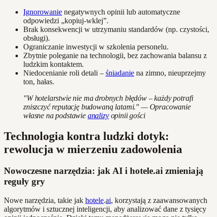
Ignorowanie
negatywnych opinii lub automatyczne
odpowiedzi „kopiuj-wklej”.
Brak konsekwencji w utrzymaniu standardów (np. czystości,
obsługi).
Ograniczanie inwestycji w szkolenia personelu.
Zbytnie poleganie na technologii, bez zachowania balansu z
ludzkim kontaktem.
Niedocenianie roli detali –
śniadanie
na zimno, nieuprzejmy
ton, hałas.
"W hotelarstwie nie ma drobnych błędów – każdy potrafi
zniszczyć reputację budowaną latami." — Opracowanie
własne na podstawie
analizy
opinii gości
Technologia kontra ludzki dotyk:
rewolucja w mierzeniu zadowolenia
Nowoczesne narzędzia: jak AI i hotele.ai zmieniają
reguły gry
Nowe narzędzia, takie jak
hotele
.
ai
, korzystają z zaawansowanych
algorytmów i sztucznej inteligencji, aby analizować dane z tysięcy