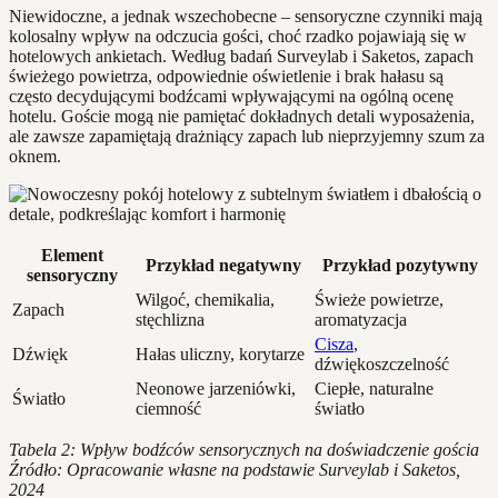
Niewidoczne, a jednak wszechobecne – sensoryczne czynniki mają
kolosalny wpływ na odczucia gości, choć rzadko pojawiają się w
hotelowych ankietach. Według badań Surveylab i Saketos, zapach
świeżego powietrza, odpowiednie oświetlenie i brak hałasu są
często decydującymi bodźcami wpływającymi na ogólną ocenę
hotelu. Goście mogą nie pamiętać dokładnych detali wyposażenia,
ale zawsze zapamiętają drażniący zapach lub nieprzyjemny szum za
oknem.
Element
Przykład negatywny
Przykład pozytywny
sensoryczny
Wilgoć, chemikalia,
Świeże powietrze,
Zapach
stęchlizna
aromatyzacja
Cisza
,
Dźwięk
Hałas uliczny, korytarze
dźwiękoszczelność
Neonowe jarzeniówki,
Ciepłe, naturalne
Światło
ciemność
światło
Tabela 2: Wpływ bodźców sensorycznych na doświadczenie gościa
Źródło: Opracowanie własne na podstawie Surveylab i Saketos,
2024