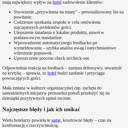
mają największy wpływ na
hotel
zadowolenie klientów:
Stworzenie „przywitania na miarę” – personalizowany list na
powitanie.
Codzienne spotkania zespołu w celu omówienia
najczęstszych problemów gości.
Ulepszenie śniadania o lokalne produkty, nawet w
podstawowym standardzie.
Wprowadzenie automatycznego feedbacku po
wymeldowaniu – szybka analiza uwag i natychmiastowe
wdrożenie poprawek.
Uproszczenie procesu check-in/check-out.
Odpowiednia reakcja na feedback – zamiast defensywy, otwartość
na krytykę – sprawia, że
hotel
budzi zaufanie i przyciąga
powracających gości.
Mała zmiana w kulturze organizacyjnej (np. zachęta do
samodzielnych inicjatyw personelu) potrafi przełożyć się na
dziesiątki pozytywnych opinii rocznie.
Najczęstsze błędy i jak ich unikać
Wielu hotelarzy powiela te
same
, kosztowne błędy – czas na
konfrontację z rzeczywistością: