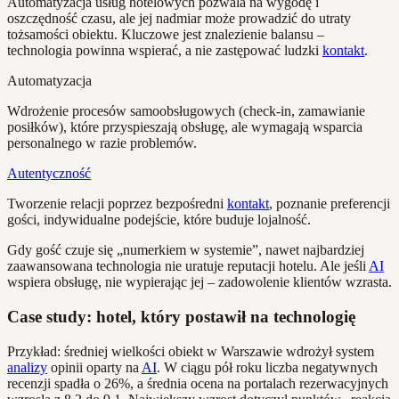
Automatyzacja usług hotelowych pozwala na wygodę i
oszczędność czasu, ale jej nadmiar może prowadzić do utraty
tożsamości obiektu. Kluczowe jest znalezienie balansu –
technologia powinna wspierać, a nie zastępować ludzki
kontakt
.
Automatyzacja
Wdrożenie procesów samoobsługowych (check-in, zamawianie
posiłków), które przyspieszają obsługę, ale wymagają wsparcia
personalnego w razie problemów.
Autentyczność
Tworzenie relacji poprzez bezpośredni
kontakt
, poznanie preferencji
gości, indywidualne podejście, które buduje lojalność.
Gdy gość czuje się „numerkiem w systemie”, nawet najbardziej
zaawansowana technologia nie uratuje reputacji hotelu. Ale jeśli
AI
wspiera obsługę, nie wypierając jej – zadowolenie klientów wzrasta.
Case study: hotel, który postawił na technologię
Przykład: średniej wielkości obiekt w Warszawie wdrożył system
analizy
opinii oparty na
AI
. W ciągu pół roku liczba negatywnych
recenzji spadła o 26%, a średnia ocena na portalach rezerwacyjnych