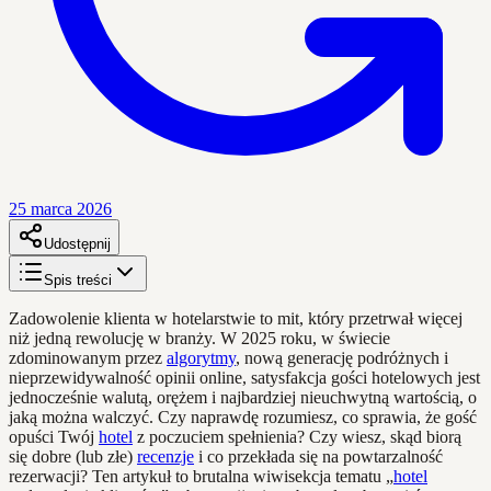
25 marca 2026
Udostępnij
Spis treści
Zadowolenie klienta w hotelarstwie to mit, który przetrwał więcej
niż jedną rewolucję w branży. W 2025 roku, w świecie
zdominowanym przez
algorytmy
, nową generację podróżnych i
nieprzewidywalność opinii online, satysfakcja gości hotelowych jest
jednocześnie walutą, orężem i najbardziej nieuchwytną wartością, o
jaką można walczyć. Czy naprawdę rozumiesz, co sprawia, że gość
opuści Twój
hotel
z poczuciem spełnienia? Czy wiesz, skąd biorą
się dobre (lub złe)
recenzje
i co przekłada się na powtarzalność
rezerwacji? Ten artykuł to brutalna wiwisekcja tematu „
hotel