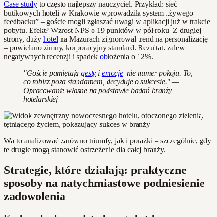
Case study
to często najlepszy nauczyciel. Przykład: sieć
butikowych hoteli w Krakowie wprowadziła system „żywego
feedbacku” – goście mogli zgłaszać uwagi w aplikacji już w trakcie
pobytu. Efekt? Wzrost NPS o 19 punktów w pół roku. Z drugiej
strony, duży
hotel
na Mazurach zignorował trend na personalizację
– powielano zimny, korporacyjny standard. Rezultat: zalew
negatywnych recenzji i spadek
ob
łożenia o 12%.
"Goście pamiętają
gesty
i
emocje
, nie numer pokoju. To,
co robisz poza standardem, decyduje o sukcesie." —
Opracowanie własne na podstawie badań branży
hotelarskiej
Warto analizować zarówno triumfy, jak i porażki – szczególnie, gdy
te drugie mogą stanowić ostrzeżenie dla całej branży.
Strategie, które działają: praktyczne
sposoby na natychmiastowe podniesienie
zadowolenia