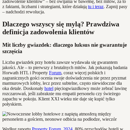
zadowolenie klientów” – bez owijania w bawełnę, bez mitów, za to
z faktami, liczbami i strategiami, które działają
tu i teraz
. Zapnij pasy
– nadchodzi rewolucja.
Dlaczego wszyscy się mylą? Prawdziwa
definicja zadowolenia klientów
Mit liczby gwiazdek: dlaczego luksus nie gwarantuje
szczęścia
Liczba gwiazdek przy hotelu zawsze wydawała się gwarantem
jakości. Ale – to pierwszy z brutalnych mitów. Jak pokazują badania
Horwath HTL i Property
Forum
, coraz więcej polskich i
zagranicznych gości ocenia swoje doświadczenia nie przez pryzmat
marmurowych lobby, lecz przez subtelne, często niewidoczne dla
oka detale. Doskonały
hotel
pięciogwiazdkowy może zebrać lawinę
rozczarowań, jeśli zabraknie mu empatii personelu czy świeżego
zapachu w pokoju. Klient XXI wieku nie daje się kupić tylko
połyskiem.
Według raportu
Property Forum, 2024
, 80% przychodów hoteli w