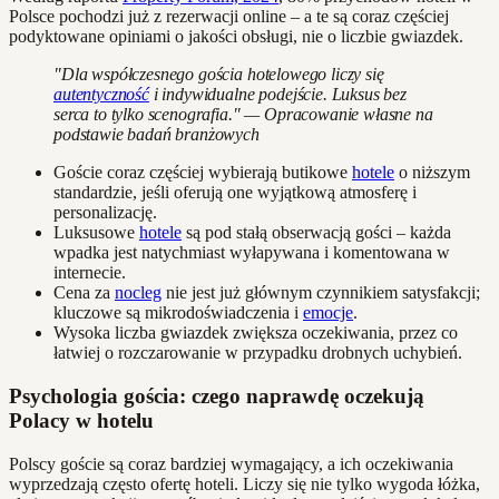
Polsce pochodzi już z rezerwacji online – a te są coraz częściej
podyktowane opiniami o jakości obsługi, nie o liczbie gwiazdek.
"Dla współczesnego gościa hotelowego liczy się
autentyczność
i indywidualne podejście. Luksus bez
serca to tylko scenografia." — Opracowanie własne na
podstawie badań branżowych
Goście coraz częściej wybierają butikowe
hotele
o niższym
standardzie, jeśli oferują one wyjątkową atmosferę i
personalizację.
Luksusowe
hotele
są pod stałą obserwacją gości – każda
wpadka jest natychmiast wyłapywana i komentowana w
internecie.
Cena za
nocleg
nie jest już głównym czynnikiem satysfakcji;
kluczowe są mikrodoświadczenia i
emocje
.
Wysoka liczba gwiazdek zwiększa oczekiwania, przez co
łatwiej o rozczarowanie w przypadku drobnych uchybień.
Psychologia gościa: czego naprawdę oczekują
Polacy w hotelu
Polscy goście są coraz bardziej wymagający, a ich oczekiwania
wyprzedzają często ofertę hoteli. Liczy się nie tylko wygoda łóżka,