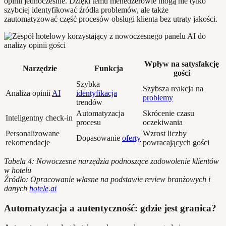
opinii jednocześnie. Dzięki temu menedżerowie mogą nie tylko
szybciej identyfikować źródła problemów, ale także
zautomatyzować część procesów obsługi klienta bez utraty jakości.
Wpływ na satysfakcję
Narzędzie
Funkcja
gości
Szybka
Szybsza reakcja na
Analiza opinii
AI
identyfikacja
problemy
trendów
Automatyzacja
Skrócenie czasu
Inteligentny check-in
procesu
oczekiwania
Personalizowane
Wzrost liczby
Dopasowanie
oferty
rekomendacje
powracających gości
Tabela 4: Nowoczesne narzędzia podnoszące zadowolenie klientów
w hotelu
Źródło: Opracowanie własne na podstawie review branżowych i
danych
hotele
.
ai
Automatyzacja a autentyczność: gdzie jest granica?