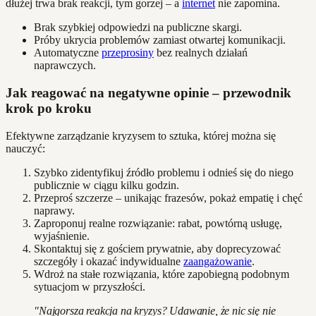
dłużej trwa brak reakcji, tym gorzej – a
internet
nie zapomina.
Brak szybkiej odpowiedzi na publiczne skargi.
Próby ukrycia problemów zamiast otwartej komunikacji.
Automatyczne
przeprosiny
bez realnych działań
naprawczych.
Jak reagować na negatywne opinie – przewodnik
krok po kroku
Efektywne zarządzanie kryzysem to sztuka, której można się
nauczyć:
Szybko zidentyfikuj źródło problemu i odnieś się do niego
publicznie w ciągu kilku godzin.
Przeproś szczerze – unikając frazesów, pokaż empatię i chęć
naprawy.
Zaproponuj realne rozwiązanie: rabat, powtórną usługę,
wyjaśnienie.
Skontaktuj się z gościem prywatnie, aby doprecyzować
szczegóły i okazać indywidualne
zaangażowanie
.
Wdroż na stałe rozwiązania, które zapobiegną podobnym
sytuacjom w przyszłości.
"Najgorsza reakcja na kryzys? Udawanie, że nic się nie