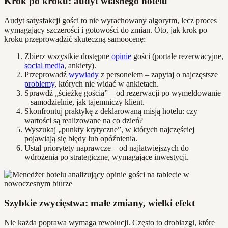
Krok po kroku: audyt własnego hotelu
Audyt satysfakcji gości to nie wyrachowany algorytm, lecz proces
wymagający szczerości i gotowości do zmian. Oto, jak krok po
kroku przeprowadzić skuteczną samoocenę:
Zbierz wszystkie dostępne
opinie
gości (portale rezerwacyjne,
social media
, ankiety).
Przeprowadź
wywiady
z personelem – zapytaj o najczęstsze
problemy
, których nie widać w ankietach.
Sprawdź „ścieżkę gościa” – od rezerwacji po wymeldowanie
– samodzielnie, jak tajemniczy klient.
Skonfrontuj praktykę z deklarowaną misją hotelu: czy
wartości są realizowane na co dzień?
Wyszukaj „punkty krytyczne”, w których najczęściej
pojawiają się błędy lub opóźnienia.
Ustal priorytety naprawcze – od najłatwiejszych do
wdrożenia po strategiczne, wymagające inwestycji.
Szybkie zwycięstwa: małe zmiany, wielki efekt
Nie każda poprawa wymaga rewolucji. Często to drobiazgi, które