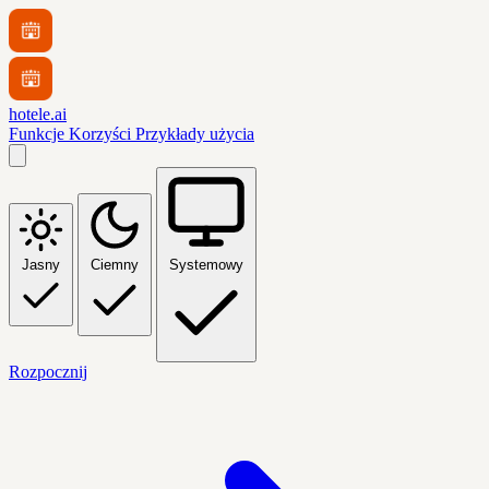
hotele.ai
Funkcje
Korzyści
Przykłady użycia
Jasny
Ciemny
Systemowy
Rozpocznij