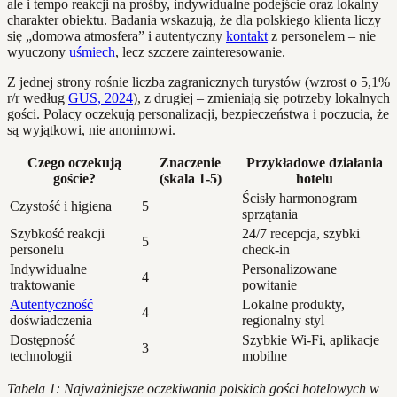
ale i tempo reakcji na prośby, indywidualne podejście oraz lokalny
charakter obiektu. Badania wskazują, że dla polskiego klienta liczy
się „domowa atmosfera” i autentyczny
kontakt
z personelem – nie
wyuczony
uśmiech
, lecz szczere zainteresowanie.
Z jednej strony rośnie liczba zagranicznych turystów (wzrost o 5,1%
r/r według
GUS, 2024
), z drugiej – zmieniają się potrzeby lokalnych
gości. Polacy oczekują personalizacji, bezpieczeństwa i poczucia, że
są wyjątkowi, nie anonimowi.
Czego oczekują
Znaczenie
Przykładowe działania
goście?
(skala 1-5)
hotelu
Ścisły harmonogram
Czystość i higiena
5
sprzątania
Szybkość reakcji
24/7 recepcja, szybki
5
personelu
check-in
Indywidualne
Personalizowane
4
traktowanie
powitanie
Autentyczność
Lokalne produkty,
4
doświadczenia
regionalny styl
Dostępność
Szybkie Wi-Fi, aplikacje
3
technologii
mobilne
Tabela 1: Najważniejsze oczekiwania polskich gości hotelowych w