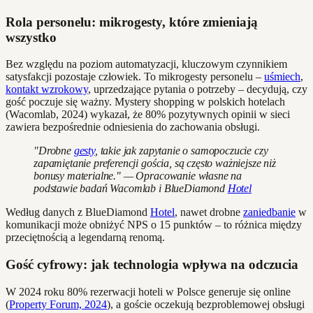
Rola personelu: mikrogesty, które zmieniają
wszystko
Bez względu na poziom automatyzacji, kluczowym czynnikiem
satysfakcji pozostaje człowiek. To mikrogesty personelu –
uśmiech
,
kontakt wzrokowy
, uprzedzające pytania o potrzeby – decydują, czy
gość poczuje się ważny. Mystery shopping w polskich hotelach
(Wacomlab, 2024) wykazał, że 80% pozytywnych opinii w sieci
zawiera bezpośrednie odniesienia do zachowania obsługi.
"Drobne
gesty
, takie jak zapytanie o samopoczucie czy
zapamiętanie preferencji gościa, są często ważniejsze niż
bonusy materialne." — Opracowanie własne na
podstawie badań Wacomlab i BlueDiamond
Hotel
Według danych z BlueDiamond
Hotel
, nawet drobne
zaniedbanie
w
komunikacji może obniżyć NPS o 15 punktów – to różnica między
przeciętnością a legendarną renomą.
Gość cyfrowy: jak technologia wpływa na odczucia
W 2024 roku 80% rezerwacji hoteli w Polsce generuje się online
(
Property Forum, 2024
), a goście oczekują bezproblemowej obsługi