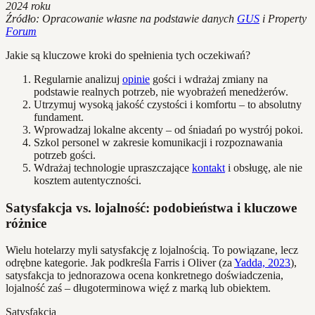
2024 roku
Źródło: Opracowanie własne na podstawie danych
GUS
i Property
Forum
Jakie są kluczowe kroki do spełnienia tych oczekiwań?
Regularnie analizuj
opinie
gości i wdrażaj zmiany na
podstawie realnych potrzeb, nie wyobrażeń menedżerów.
Utrzymuj wysoką jakość czystości i komfortu – to absolutny
fundament.
Wprowadzaj lokalne akcenty – od śniadań po wystrój pokoi.
Szkol personel w zakresie komunikacji i rozpoznawania
potrzeb gości.
Wdrażaj technologie upraszczające
kontakt
i obsługę, ale nie
kosztem autentyczności.
Satysfakcja vs. lojalność: podobieństwa i kluczowe
różnice
Wielu hotelarzy myli satysfakcję z lojalnością. To powiązane, lecz
odrębne kategorie. Jak podkreśla Farris i Oliver (za
Yadda, 2023
),
satysfakcja to jednorazowa ocena konkretnego doświadczenia,
lojalność zaś – długoterminowa więź z marką lub obiektem.
Satysfakcja