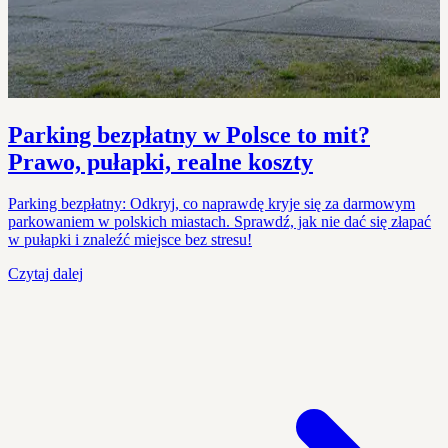
Parking bezpłatny w Polsce to mit?
Prawo, pułapki, realne koszty
Parking bezpłatny: Odkryj, co naprawdę kryje się za darmowym
parkowaniem w polskich miastach. Sprawdź, jak nie dać się złapać
w pułapki i znaleźć miejsce bez stresu!
Czytaj dalej