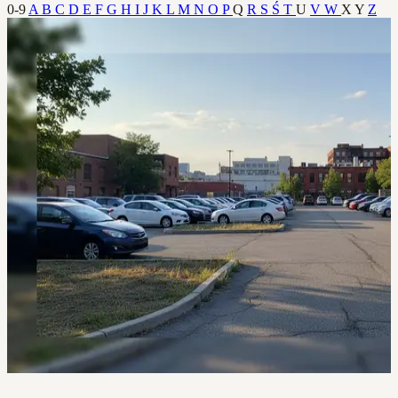
0-9
A
B
C
D
E
F
G
H
I
J
K
L
M
N
O
P
Q
R
S
Ś
T
U
V
W
X
Y
Z