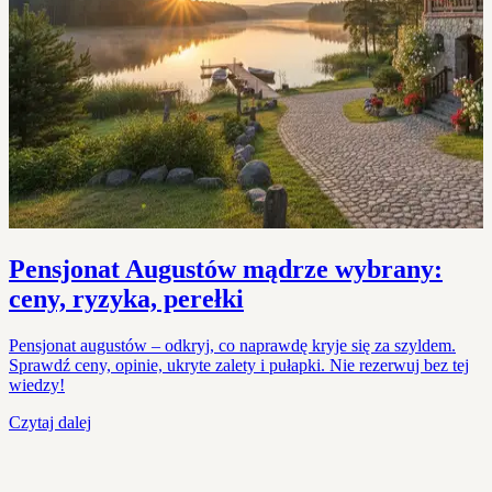
Pensjonat Augustów mądrze wybrany:
ceny, ryzyka, perełki
Pensjonat augustów – odkryj, co naprawdę kryje się za szyldem.
Sprawdź ceny, opinie, ukryte zalety i pułapki. Nie rezerwuj bez tej
wiedzy!
Czytaj dalej