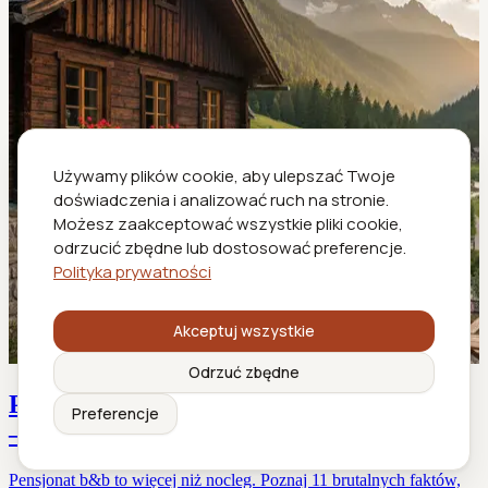
Używamy plików cookie, aby ulepszać Twoje
doświadczenia i analizować ruch na stronie.
Możesz zaakceptować wszystkie pliki cookie,
odrzucić zbędne lub dostosować preferencje.
Polityka prywatności
Akceptuj wszystkie
Odrzuć zbędne
Pensjonat b&b w 2026 czy hotel i Airbnb
Preferencje
– wybór, który zmienia podróż
Pensjonat b&b to więcej niż nocleg. Poznaj 11 brutalnych faktów,