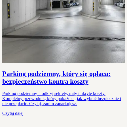
Parking podziemny, który się opłaca:
bezpieczeństwo kontra koszty
Parking podziemny – odkryj sekrety, mity i ukryte koszty.
Kompletny przewodnik, który pokaże ci, jak wybrać bezpiecznie i
nie przepłacić. Czytaj, zanim zaparkujesz.
Czytaj dalej