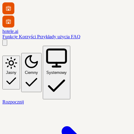
hotele.ai
Funkcje
Korzyści
Przykłady użycia
FAQ
Jasny
Ciemny
Systemowy
Rozpocznij