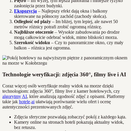
Piętro
– Im wyżej, tym lepsza panorama i mniejsze ryzyko
zasłonięcia przez budynki.
Ekspozycja
– Najlepszy efekt dają okna i balkony
skierowane na północny zachód (zachody słońca).
Odległość od plaży
– Im bliżej, tym lepiej, ale nawet 50
metrów różnicy potrafi zrobić ogromną różnicę.
Najbliższe otoczenie
– Wysokie zabudowania po drodze
mogą całkowicie odebrać widok, mimo bliskości morza.
Szerokość widoku
– Czy to panoramiczne okno, czy mały
balkon – różnica jest ogromna.
Technologie weryfikacji: zdjęcia 360°, filmy live i AI
Coraz więcej osób weryfikuje realny widok na morze dzięki
technologiom: zdjęcia 360°, filmy live z kamer hotelowych, czy
algorytmy
AI
, które analizują zgodność zdjęć z opisami. Platformy
takie jak
hotele
.
ai
ułatwiają porównanie wielu ofert i ocenę
autentyczności prezentowanych zdjęć.
Zdjęcia sferyczne pozwalają zobaczyć pokój z każdego kąta.
Kamery online na stronach hoteli pokazują aktualny widok,
bez retuszu.