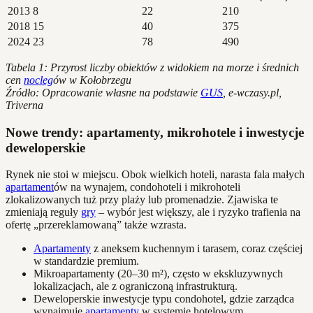
2013
8
22
210
2018
15
40
375
2024
23
78
490
Tabela 1: Przyrost liczby obiektów z widokiem na morze i średnich
cen
nocleg
ów w Kołobrzegu
Źródło: Opracowanie własne na podstawie
GUS
, e-wczasy.pl,
Triverna
Nowe trendy: apartamenty, mikrohotele i inwestycje
deweloperskie
Rynek nie stoi w miejscu. Obok wielkich hoteli, narasta fala małych
apartament
ów na wynajem, condohoteli i mikrohoteli
zlokalizowanych tuż przy plaży lub promenadzie. Zjawiska te
zmieniają reguły
gry
– wybór jest większy, ale i ryzyko trafienia na
ofertę „przereklamowaną” także wzrasta.
Apartamenty
z aneksem kuchennym i tarasem, coraz częściej
w standardzie premium.
Mikroapartamenty (20–30 m²), często w ekskluzywnych
lokalizacjach, ale z ograniczoną infrastrukturą.
Deweloperskie inwestycje typu condohotel, gdzie zarządca
wynajmuje
apartamenty
w systemie hotelowym.