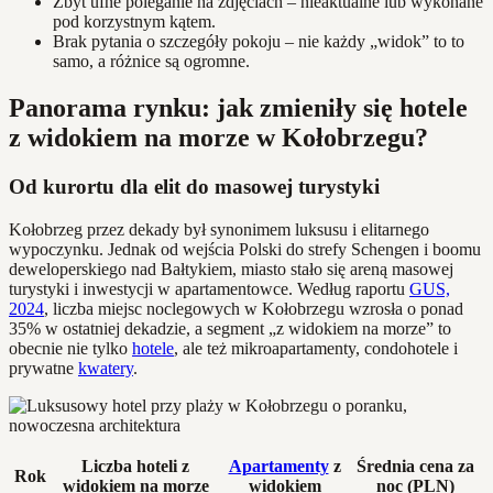
Zbyt ufne poleganie na zdjęciach – nieaktualne lub wykonane
pod korzystnym kątem.
Brak pytania o szczegóły pokoju – nie każdy „widok” to to
samo, a różnice są ogromne.
Panorama rynku: jak zmieniły się hotele
z widokiem na morze w Kołobrzegu?
Od kurortu dla elit do masowej turystyki
Kołobrzeg przez dekady był synonimem luksusu i elitarnego
wypoczynku. Jednak od wejścia Polski do strefy Schengen i boomu
deweloperskiego nad Bałtykiem, miasto stało się areną masowej
turystyki i inwestycji w apartamentowce. Według raportu
GUS,
2024
, liczba miejsc noclegowych w Kołobrzegu wzrosła o ponad
35% w ostatniej dekadzie, a segment „z widokiem na morze” to
obecnie nie tylko
hotele
, ale też mikroapartamenty, condohotele i
prywatne
kwatery
.
Liczba hoteli z
Apartamenty
z
Średnia cena za
Rok
widokiem na morze
widokiem
noc (PLN)