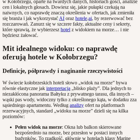
w Kołobrzegu, oparte na twardych danych, historiach gości, analizie
cen i lokalnych głosach. Dowiesz się, jakie pułapki czekają na
naiwnych, co naprawdę znaczą określenia w ofertach, jak zmieniła
się branża i jak wykorzystać
AI
oraz
hotele
.
ai
, by rezerwować bez
rozczarowań. Zanurz się w szczere fakty, aktualne ceny i sekrety,
które sprawią, że wybierzesz
hotel
z widokiem na morze… i nie
będziesz żałować.
Mit idealnego widoku: co naprawdę
oferują hotele w Kołobrzegu?
Definicje, półprawdy i naginanie rzeczywistości
W świecie kołobrzeskich hoteli słowo „widok na morze” bywa
równie elastyczne jak
interpretacja
„blisko plaży”. Dla jednych to
niezakłócona panorama Bałtyku z prywatnego tarasu, dla innych –
wąski pas wody, widoczny tylko z określonego kąta, w dodatku zza
sąsiedniego apartamentu. Według
analizy
ofert na platformach
rezerwacyjnych, standard „widoku na morze” dzieli się na kilka
poziomów:
Pełen widok na morze
: Okna lub balkon skierowane
bezpośrednio na morze, bez przesłon w postaci innych
budynków. To rzadkość, głównie w hotelach klasy Marine