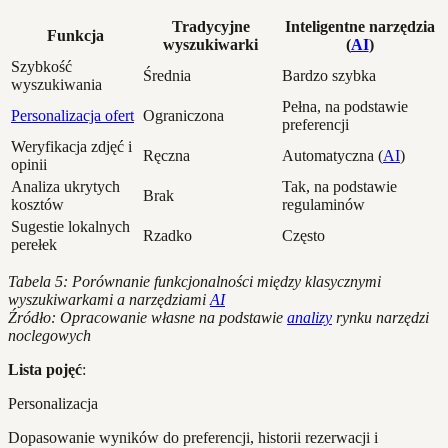
Tradycyjne
Inteligentne narzędzia
Funkcja
wyszukiwarki
(
AI
)
Szybkość
Średnia
Bardzo szybka
wyszukiwania
Pełna, na podstawie
Personalizacja ofert
Ograniczona
preferencji
Weryfikacja zdjęć i
Ręczna
Automatyczna (
AI
)
opinii
Analiza ukrytych
Tak, na podstawie
Brak
kosztów
regulaminów
Sugestie lokalnych
Rzadko
Często
perełek
Tabela 5: Porównanie funkcjonalności między klasycznymi
wyszukiwarkami a narzędziami
AI
Źródło: Opracowanie własne na podstawie
analizy
rynku narzędzi
noclegowych
Lista pojęć
:
Personalizacja
Dopasowanie wyników do preferencji, historii rezerwacji i