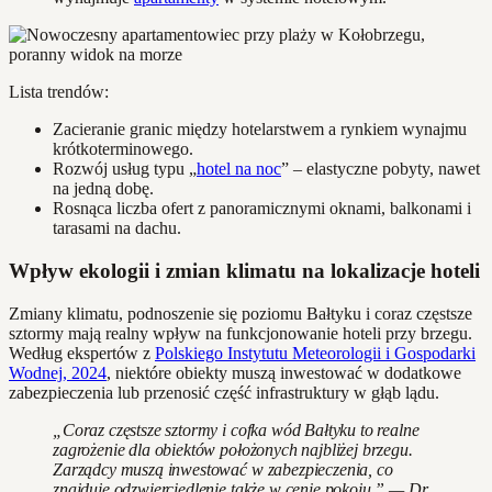
Lista trendów:
Zacieranie granic między hotelarstwem a rynkiem wynajmu
krótkoterminowego.
Rozwój usług typu „
hotel na noc
” – elastyczne pobyty, nawet
na jedną dobę.
Rosnąca liczba ofert z panoramicznymi oknami, balkonami i
tarasami na dachu.
Wpływ ekologii i zmian klimatu na lokalizacje hoteli
Zmiany klimatu, podnoszenie się poziomu Bałtyku i coraz częstsze
sztormy mają realny wpływ na funkcjonowanie hoteli przy brzegu.
Według ekspertów z
Polskiego Instytutu Meteorologii i Gospodarki
Wodnej, 2024
, niektóre obiekty muszą inwestować w dodatkowe
zabezpieczenia lub przenosić część infrastruktury w głąb lądu.
„Coraz częstsze sztormy i cofka wód Bałtyku to realne
zagrożenie dla obiektów położonych najbliżej brzegu.
Zarządcy muszą inwestować w zabezpieczenia, co
znajduje odzwierciedlenie także w cenie pokoju.” — Dr.