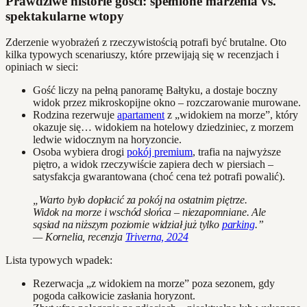
Prawdziwe historie gości: spełnione marzenia vs.
spektakularne wtopy
Zderzenie wyobrażeń z rzeczywistością potrafi być brutalne. Oto
kilka typowych scenariuszy, które przewijają się w recenzjach i
opiniach w sieci:
Gość liczy na pełną panoramę Bałtyku, a dostaje boczny
widok przez mikroskopijne okno – rozczarowanie murowane.
Rodzina rezerwuje
apartament
z „widokiem na morze”, który
okazuje się… widokiem na hotelowy dziedziniec, z morzem
ledwie widocznym na horyzoncie.
Osoba wybiera drogi
pokój premium
, trafia na najwyższe
piętro, a widok rzeczywiście zapiera dech w piersiach –
satysfakcja gwarantowana (choć cena też potrafi powalić).
„Warto było dopłacić za pokój na ostatnim piętrze.
Widok na morze i wschód słońca – niezapomniane. Ale
sąsiad na niższym poziomie widział już tylko
parking
.”
— Kornelia, recenzja
Triverna, 2024
Lista typowych wpadek:
Rezerwacja „z widokiem na morze” poza sezonem, gdy
pogoda całkowicie zasłania horyzont.