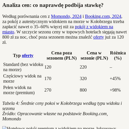
Analiza cen: co naprawdę podbija stawkę?
Według porównania cen z
Momondo, 2024
i
Booking.com, 2024
,
za pokój z autentycznym widokiem na morze w Kołobrzegu trzeba
zapłacić nawet o 35–60% więcej niż za
pokój z widokiem na
miasto
. W szczycie sezonu ceny w topowych hotelach sięgają nawet
800 zł za noc, choć poza sezonem można znaleźć
oferty
już za 120
zł.
Cena poza
Cena w
Różnica
Typ
oferty
sezonem (PLN)
sezonie (PLN)
(%)
Standard (bez widoku
120
220
–
na morze)
Częściowy widok na
170
320
+45%
morze
Pełen widok na
270
800
+98%
morze (premium)
Tabela 4: Średnie ceny pokoi w Kołobrzegu według typu widoku i
sezonu
Źródło: Opracowanie własne na podstawie Booking.com,
Momondo