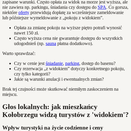
zapisane warunki. Często opłata za widok na morze jest wyższa, ale
nie zawiera np. parkingu, śniadania czy dostępu do
SPA
. Co gorsza,
niektóre
oferty
przewidują dopłatę za wcześniejsze zameldowanie
lub późniejsze wymeldowanie z „pokoju z widokiem”.
Opłata za zmianę pokoju na wyższe piętro potrafi wynosić
nawet 150 zł.
Często wyższa cena nie gwarantuje dostępu do wszystkich
udogodnień (np.
sauna
płatna dodatkowo).
Warto sprawdzać:
Czy w cenie jest
śniadanie
,
parking
, dostęp do basenu?
Czy rezerwacja „z widokiem” dotyczy konkretnego pokoju,
czy tylko kategorii?
Jakie są warunki anulacji i ewentualnych zmian?
Brak tej czujności może skutkować niemiłym zaskoczeniem na
miejscu.
Głos lokalnych: jak mieszkańcy
Kołobrzegu widzą turystów z 'widokiem'?
Wpływ turystyki na życie codzienne i ceny