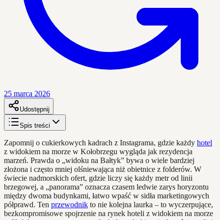
25 marca 2026
Udostępnij
Spis treści
Zapomnij o cukierkowych kadrach z Instagrama, gdzie każdy
hotel
z widokiem na morze w Kołobrzegu wygląda jak rezydencja
marzeń. Prawda o „widoku na Bałtyk” bywa o wiele bardziej
złożona i często mniej olśniewająca niż obietnice z folderów. W
świecie nadmorskich ofert, gdzie liczy się każdy metr od linii
brzegowej, a „panorama” oznacza czasem ledwie zarys horyzontu
między dwoma budynkami, łatwo wpaść w sidła marketingowych
półprawd. Ten
przewodnik
to nie kolejna laurka – to wyczerpujące,
bezkompromisowe spojrzenie na rynek hoteli z widokiem na morze