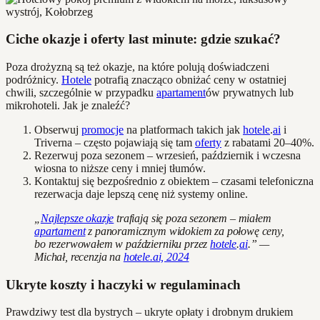
Ciche okazje i oferty last minute: gdzie szukać?
Poza drożyzną są też okazje, na które polują doświadczeni
podróżnicy.
Hotele
potrafią znacząco obniżać ceny w ostatniej
chwili, szczególnie w przypadku
apartament
ów prywatnych lub
mikrohoteli. Jak je znaleźć?
Obserwuj
promocje
na platformach takich jak
hotele
.
ai
i
Triverna – często pojawiają się tam
oferty
z rabatami 20–40%.
Rezerwuj poza sezonem – wrzesień, październik i wczesna
wiosna to niższe ceny i mniej tłumów.
Kontaktuj się bezpośrednio z obiektem – czasami telefoniczna
rezerwacja daje lepszą cenę niż systemy online.
„
Najlepsze okazje
trafiają się poza sezonem – miałem
apartament
z panoramicznym widokiem za połowę ceny,
bo rezerwowałem w październiku przez
hotele
.
ai
.” —
Michał, recenzja na
hotele.ai, 2024
Ukryte koszty i haczyki w regulaminach
Prawdziwy test dla bystrych – ukryte opłaty i drobnym drukiem