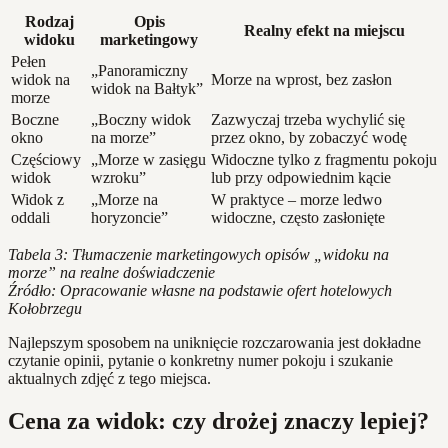
Rodzaj
Opis
Realny efekt na miejscu
widoku
marketingowy
Pełen
„Panoramiczny
widok na
Morze na wprost, bez zasłon
widok na Bałtyk”
morze
Boczne
„Boczny widok
Zazwyczaj trzeba wychylić się
okno
na morze”
przez okno, by zobaczyć wodę
Częściowy
„Morze w zasięgu
Widoczne tylko z fragmentu pokoju
widok
wzroku”
lub przy odpowiednim kącie
Widok z
„Morze na
W praktyce – morze ledwo
oddali
horyzoncie”
widoczne, często zasłonięte
Tabela 3: Tłumaczenie marketingowych opisów „widoku na
morze” na realne doświadczenie
Źródło: Opracowanie własne na podstawie ofert hotelowych
Kołobrzegu
Najlepszym sposobem na uniknięcie rozczarowania jest dokładne
czytanie opinii, pytanie o konkretny numer pokoju i szukanie
aktualnych zdjęć z tego miejsca.
Cena za widok: czy drożej znaczy lepiej?