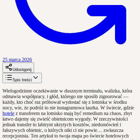
25 marca 2026
Udostępnij
Spis treści
Wielogodzinne oczekiwanie w dusznym terminalu, walizka, która
odmawia współpracy, i głód, którego nie sposób zignorować —
każdy, kto choć raz próbował wydostać się z lotniska w środku
nocy, wie, że podróż to nie instagramowa laurka. W świecie, gdzie
hotele
z transferem na lotnisko mają być remedium na chaos, zbyt
łatwo dajemy się zwieść obietnicom wygody. W rzeczywistości
jednak transfer to labirynt ukrytych kosztów, niedomówień i
fałszywych obietnic, o których nikt ci nie powie… zwłaszcza
recepcjonista. Ten artykuł to twoja mapa po świecie hotelowych