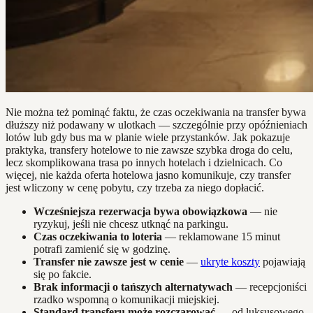
Nie można też pominąć faktu, że czas oczekiwania na transfer bywa
dłuższy niż podawany w ulotkach — szczególnie przy opóźnieniach
lotów lub gdy bus ma w planie wiele przystanków. Jak pokazuje
praktyka, transfery hotelowe to nie zawsze szybka droga do celu,
lecz skomplikowana trasa po innych hotelach i dzielnicach. Co
więcej, nie każda oferta hotelowa jasno komunikuje, czy transfer
jest wliczony w cenę pobytu, czy trzeba za niego dopłacić.
Wcześniejsza rezerwacja bywa obowiązkowa
— nie
ryzykuj, jeśli nie chcesz utknąć na parkingu.
Czas oczekiwania to loteria
— reklamowane 15 minut
potrafi zamienić się w godzinę.
Transfer nie zawsze jest w cenie
—
ukryte koszty
pojawiają
się po fakcie.
Brak informacji o tańszych alternatywach
— recepcjoniści
rzadko wspomną o komunikacji miejskiej.
Standard transferu może rozczarować
— od luksusowego