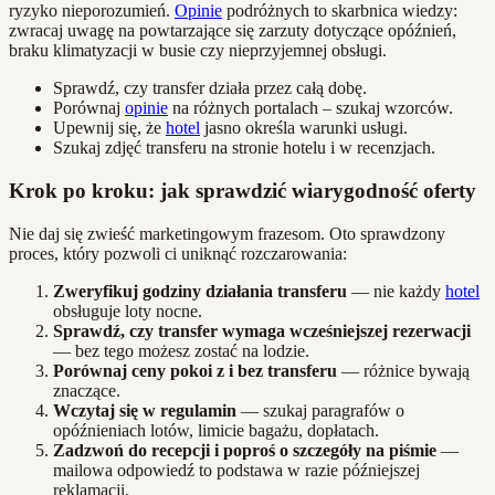
ryzyko nieporozumień.
Opinie
podróżnych to skarbnica wiedzy:
zwracaj uwagę na powtarzające się zarzuty dotyczące opóźnień,
braku klimatyzacji w busie czy nieprzyjemnej obsługi.
Sprawdź, czy transfer działa przez całą dobę.
Porównaj
opinie
na różnych portalach – szukaj wzorców.
Upewnij się, że
hotel
jasno określa warunki usługi.
Szukaj zdjęć transferu na stronie hotelu i w recenzjach.
Krok po kroku: jak sprawdzić wiarygodność oferty
Nie daj się zwieść marketingowym frazesom. Oto sprawdzony
proces, który pozwoli ci uniknąć rozczarowania:
Zweryfikuj godziny działania transferu
— nie każdy
hotel
obsługuje loty nocne.
Sprawdź, czy transfer wymaga wcześniejszej rezerwacji
— bez tego możesz zostać na lodzie.
Porównaj ceny pokoi z i bez transferu
— różnice bywają
znaczące.
Wczytaj się w regulamin
— szukaj paragrafów o
opóźnieniach lotów, limicie bagażu, dopłatach.
Zadzwoń do recepcji i poproś o szczegóły na piśmie
—
mailowa odpowiedź to podstawa w razie późniejszej
reklamacji.