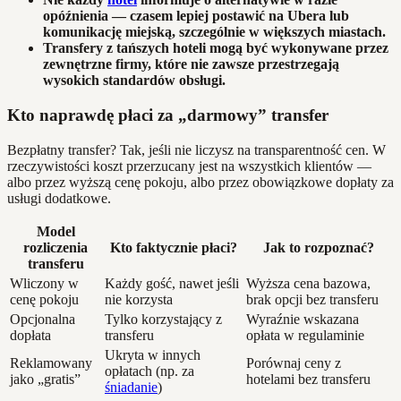
opóźnienia — czasem lepiej postawić na Ubera lub
komunikację miejską, szczególnie w większych miastach.
Transfery z tańszych hoteli mogą być wykonywane przez
zewnętrzne firmy, które nie zawsze przestrzegają
wysokich standardów obsługi.
Kto naprawdę płaci za „darmowy” transfer
Bezpłatny transfer? Tak, jeśli nie liczysz na transparentność cen. W
rzeczywistości koszt przerzucany jest na wszystkich klientów —
albo przez wyższą cenę pokoju, albo przez obowiązkowe dopłaty za
usługi dodatkowe.
Model
rozliczenia
Kto faktycznie płaci?
Jak to rozpoznać?
transferu
Wliczony w
Każdy gość, nawet jeśli
Wyższa cena bazowa,
cenę pokoju
nie korzysta
brak opcji bez transferu
Opcjonalna
Tylko korzystający z
Wyraźnie wskazana
dopłata
transferu
opłata w regulaminie
Ukryta w innych
Reklamowany
Porównaj ceny z
opłatach (np. za
jako „gratis”
hotelami bez transferu
śniadanie
)