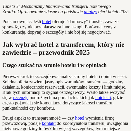
Tabela 3: Mechanizmy finansowania transferu hotelowego
Źródło: Opracowanie własne na podstawie
analizy
ofert hoteli 2025
Podsumowując: Jeśli
hotel
oferuje "darmowy" transfer, zawsze
sprawdź, czy nie przepłacasz za inne usługi. Porównaj ceny z
konkurencją, dopytaj o szczegóły i nie bój się negocjować.
Jak wybrać hotel z transferem, który nie
zawiedzie – przewodnik 2025
Czego szukać na stronie hotelu i w opiniach
Pierwszy krok to szczegółowa analiza strony hotelu i opinii w sieci.
Solidna oferta zawiera jasny opis warunków transferu — godziny
działania, konieczność rezerwacji, ewentualne koszty i limit miejsc.
Brak tych informacji to sygnał ostrzegawczy. Warto także wczytać
się w
recenzje
podróżnych na portalach takich jak
hotele.ai
, gdzie
często pojawiają się komentarze dotyczące jakości transferu,
punktualności czy komfortu.
Drugi aspekt to transparentność — czy
hotel
wymienia firmę
przewozową, podaje
kontakt
do koordynatora transferu, uwzględnia
nietypowe godziny lotów? Im więcej szczegółów, tym mniejsze