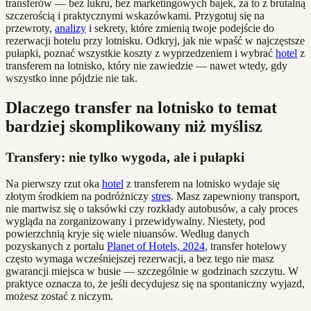
transferów — bez lukru, bez marketingowych bajek, za to z brutalną
szczerością i praktycznymi wskazówkami. Przygotuj się na
przewroty,
analizy
i sekrety, które zmienią twoje podejście do
rezerwacji hotelu przy lotnisku. Odkryj, jak nie wpaść w najczęstsze
pułapki, poznać wszystkie koszty z wyprzedzeniem i wybrać
hotel
z
transferem na lotnisko, który nie zawiedzie — nawet wtedy, gdy
wszystko inne pójdzie nie tak.
Dlaczego transfer na lotnisko to temat
bardziej skomplikowany niż myślisz
Transfery: nie tylko wygoda, ale i pułapki
Na pierwszy rzut oka
hotel
z transferem na lotnisko wydaje się
złotym środkiem na podróżniczy
stres
. Masz zapewniony transport,
nie martwisz się o taksówki czy rozkłady autobusów, a cały proces
wygląda na zorganizowany i przewidywalny. Niestety, pod
powierzchnią kryje się wiele niuansów. Według danych
pozyskanych z portalu
Planet of Hotels, 2024
, transfer hotelowy
często wymaga wcześniejszej rezerwacji, a bez tego nie masz
gwarancji miejsca w busie — szczególnie w godzinach szczytu. W
praktyce oznacza to, że jeśli decydujesz się na spontaniczny wyjazd,
możesz zostać z niczym.