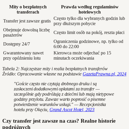
Mity o bezpłatnych
Prawda według regulaminów
transferach
hotelowych
Często tylko dla wybranych godzin lub
Transfer jest zawsze gratis
przy dłuższym pobycie
Obejmuje dowolną liczbę
Często limit osób na pokój, reszta płaci
pasażerów
Ograniczenia godzinowe, np. tylko od
Dostępny 24/7
6:00 do 22:00
Gwarantowany nawet
Kierowca może odjechać po 15
przy opóźnieniu lotu
minutach oczekiwania
Tabela 2: Najczęstsze mity i realia bezpłatnych transferów
Źródło: Opracowanie własne na podstawie
GazetaPrawna.pl, 2024
"Goście często nie czytają drobnego druku i są
zaskoczeni dodatkowymi opłatami za transfer —
szczególnie gdy podróżują z dziećmi lub mają nietypowe
godziny przylotu. Zawsze warto poprosić o pisemne
potwierdzenie warunków usługi." — Recepcjonistka
hotelu przy Okęciu,
Grand Ascot Hotel, 2023
Czy transfer jest zawsze na czas? Realne historie
podróżnych