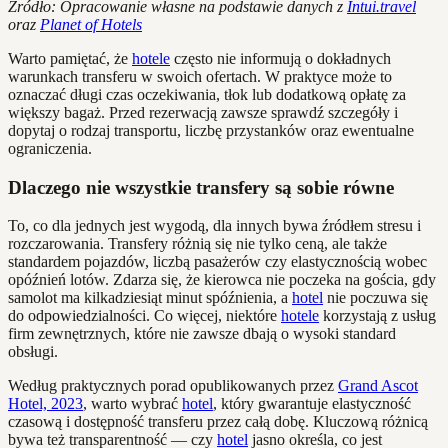
Źródło: Opracowanie własne na podstawie danych z
Intui.travel
oraz
Planet of Hotels
Warto pamiętać, że
hotele
często nie informują o dokładnych
warunkach transferu w swoich ofertach. W praktyce może to
oznaczać długi czas oczekiwania, tłok lub dodatkową opłatę za
większy bagaż. Przed rezerwacją zawsze sprawdź szczegóły i
dopytaj o rodzaj transportu, liczbę przystanków oraz ewentualne
ograniczenia.
Dlaczego nie wszystkie transfery są sobie równe
To, co dla jednych jest wygodą, dla innych bywa źródłem stresu i
rozczarowania. Transfery różnią się nie tylko ceną, ale także
standardem pojazdów, liczbą pasażerów czy elastycznością wobec
opóźnień lotów. Zdarza się, że kierowca nie poczeka na gościa, gdy
samolot ma kilkadziesiąt minut spóźnienia, a
hotel
nie poczuwa się
do odpowiedzialności. Co więcej, niektóre
hotele
korzystają z usług
firm zewnętrznych, które nie zawsze dbają o wysoki standard
obsługi.
Według praktycznych porad opublikowanych przez
Grand Ascot
Hotel, 2023
, warto wybrać
hotel
, który gwarantuje elastyczność
czasową i dostępność transferu przez całą dobę. Kluczową różnicą
bywa też transparentność — czy
hotel
jasno określa, co jest