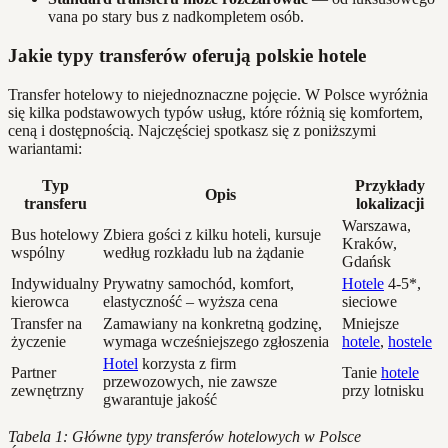
vana po stary bus z nadkompletem osób.
Jakie typy transferów oferują polskie hotele
Transfer hotelowy to niejednoznaczne pojęcie. W Polsce wyróżnia
się kilka podstawowych typów usług, które różnią się komfortem,
ceną i dostępnością. Najczęściej spotkasz się z poniższymi
wariantami:
Typ
Przykłady
Opis
transferu
lokalizacji
Warszawa,
Bus hotelowy
Zbiera gości z kilku hoteli, kursuje
Kraków,
wspólny
według rozkładu lub na żądanie
Gdańsk
Indywidualny
Prywatny samochód, komfort,
Hotele
4-5*,
kierowca
elastyczność – wyższa cena
sieciowe
Transfer na
Zamawiany na konkretną godzinę,
Mniejsze
życzenie
wymaga wcześniejszego zgłoszenia
hotele
,
hostele
Hotel
korzysta z firm
Partner
Tanie
hotele
przewozowych, nie zawsze
zewnętrzny
przy lotnisku
gwarantuje jakość
Tabela 1: Główne typy transferów hotelowych w Polsce