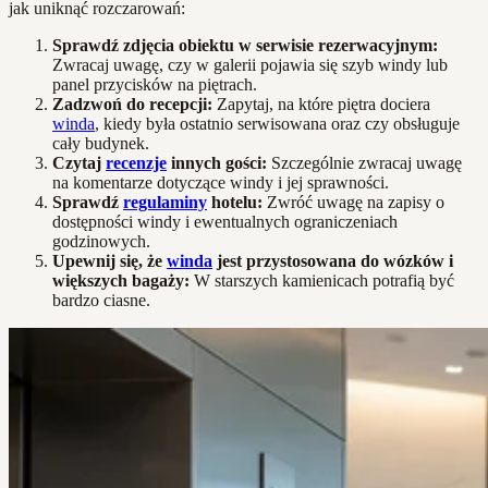
jak uniknąć rozczarowań:
Sprawdź zdjęcia obiektu w serwisie rezerwacyjnym:
Zwracaj uwagę, czy w galerii pojawia się szyb windy lub
panel przycisków na piętrach.
Zadzwoń do recepcji:
Zapytaj, na które piętra dociera
winda
, kiedy była ostatnio serwisowana oraz czy obsługuje
cały budynek.
Czytaj
recenzje
innych gości:
Szczególnie zwracaj uwagę
na komentarze dotyczące windy i jej sprawności.
Sprawdź
regulaminy
hotelu:
Zwróć uwagę na zapisy o
dostępności windy i ewentualnych ograniczeniach
godzinowych.
Upewnij się, że
winda
jest przystosowana do wózków i
większych bagaży:
W starszych kamienicach potrafią być
bardzo ciasne.