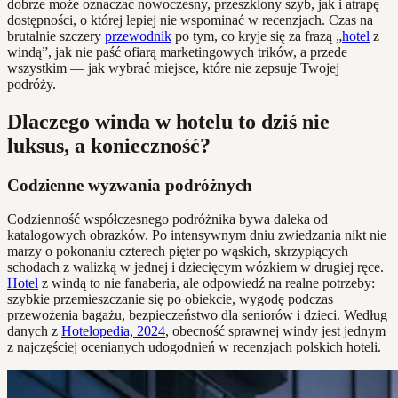
dobrze może oznaczać nowoczesny, przeszklony szyb, jak i atrapę
dostępności, o której lepiej nie wspominać w recenzjach. Czas na
brutalnie szczery
przewodnik
po tym, co kryje się za frazą „
hotel
z
windą”, jak nie paść ofiarą marketingowych trików, a przede
wszystkim — jak wybrać miejsce, które nie zepsuje Twojej
podróży.
Dlaczego winda w hotelu to dziś nie
luksus, a konieczność?
Codzienne wyzwania podróżnych
Codzienność współczesnego podróżnika bywa daleka od
katalogowych obrazków. Po intensywnym dniu zwiedzania nikt nie
marzy o pokonaniu czterech pięter po wąskich, skrzypiących
schodach z walizką w jednej i dziecięcym wózkiem w drugiej ręce.
Hotel
z windą to nie fanaberia, ale odpowiedź na realne potrzeby:
szybkie przemieszczanie się po obiekcie, wygodę podczas
przewożenia bagażu, bezpieczeństwo dla seniorów i dzieci. Według
danych z
Hotelopedia, 2024
, obecność sprawnej windy jest jednym
z najczęściej ocenianych udogodnień w recenzjach polskich hoteli.