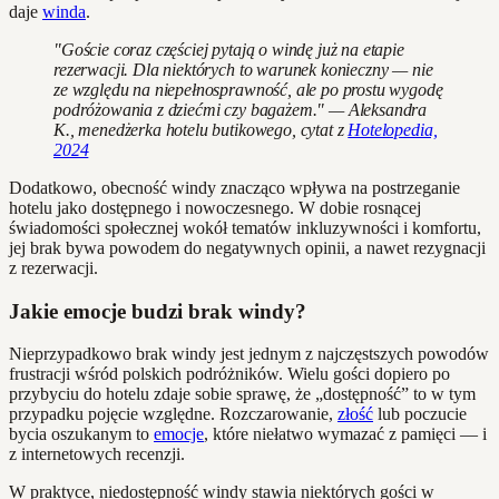
daje
winda
.
"Goście coraz częściej pytają o windę już na etapie
rezerwacji. Dla niektórych to warunek konieczny — nie
ze względu na niepełnosprawność, ale po prostu wygodę
podróżowania z dziećmi czy bagażem." — Aleksandra
K., menedżerka hotelu butikowego, cytat z
Hotelopedia,
2024
Dodatkowo, obecność windy znacząco wpływa na postrzeganie
hotelu jako dostępnego i nowoczesnego. W dobie rosnącej
świadomości społecznej wokół tematów inkluzywności i komfortu,
jej brak bywa powodem do negatywnych opinii, a nawet rezygnacji
z rezerwacji.
Jakie emocje budzi brak windy?
Nieprzypadkowo brak windy jest jednym z najczęstszych powodów
frustracji wśród polskich podróżników. Wielu gości dopiero po
przybyciu do hotelu zdaje sobie sprawę, że „dostępność” to w tym
przypadku pojęcie względne. Rozczarowanie,
złość
lub poczucie
bycia oszukanym to
emocje
, które niełatwo wymazać z pamięci — i
z internetowych recenzji.
W praktyce, niedostępność windy stawia niektórych gości w