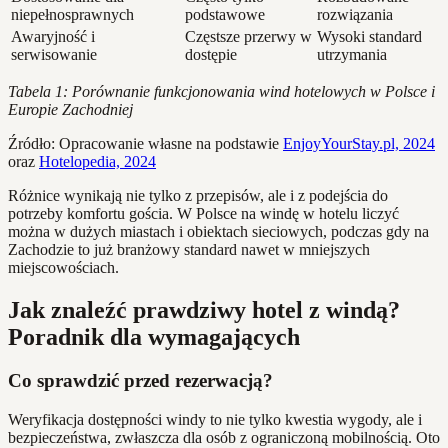
niepełnosprawnych
podstawowe
rozwiązania
Awaryjność i
Częstsze przerwy w
Wysoki standard
serwisowanie
dostępie
utrzymania
Tabela 1: Porównanie funkcjonowania wind hotelowych w Polsce i
Europie Zachodniej
Źródło: Opracowanie własne na podstawie
EnjoyYourStay.pl, 2024
oraz
Hotelopedia, 2024
Różnice wynikają nie tylko z przepisów, ale i z podejścia do
potrzeby komfortu gościa. W Polsce na windę w hotelu liczyć
można w dużych miastach i obiektach sieciowych, podczas gdy na
Zachodzie to już branżowy standard nawet w mniejszych
miejscowościach.
Jak znaleźć prawdziwy hotel z windą?
Poradnik dla wymagających
Co sprawdzić przed rezerwacją?
Weryfikacja dostępności windy to nie tylko kwestia wygody, ale i
bezpieczeństwa, zwłaszcza dla osób z ograniczoną mobilnością. Oto