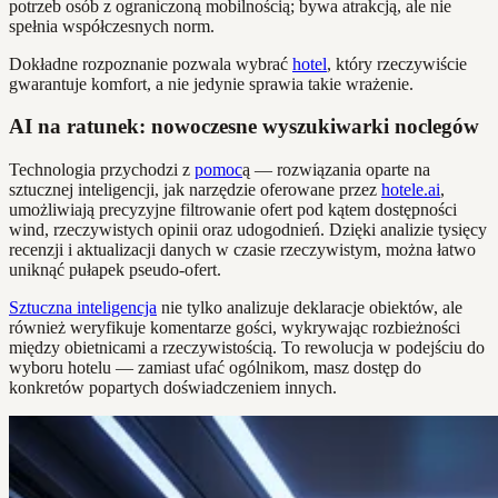
potrzeb osób z ograniczoną mobilnością; bywa atrakcją, ale nie
spełnia współczesnych norm.
Dokładne rozpoznanie pozwala wybrać
hotel
, który rzeczywiście
gwarantuje komfort, a nie jedynie sprawia takie wrażenie.
AI na ratunek: nowoczesne wyszukiwarki noclegów
Technologia przychodzi z
pomoc
ą — rozwiązania oparte na
sztucznej inteligencji, jak narzędzie oferowane przez
hotele.ai
,
umożliwiają precyzyjne filtrowanie ofert pod kątem dostępności
wind, rzeczywistych opinii oraz udogodnień. Dzięki analizie tysięcy
recenzji i aktualizacji danych w czasie rzeczywistym, można łatwo
uniknąć pułapek pseudo-ofert.
Sztuczna inteligencja
nie tylko analizuje deklaracje obiektów, ale
również weryfikuje komentarze gości, wykrywając rozbieżności
między obietnicami a rzeczywistością. To rewolucja w podejściu do
wyboru hotelu — zamiast ufać ogólnikom, masz dostęp do
konkretów popartych doświadczeniem innych.