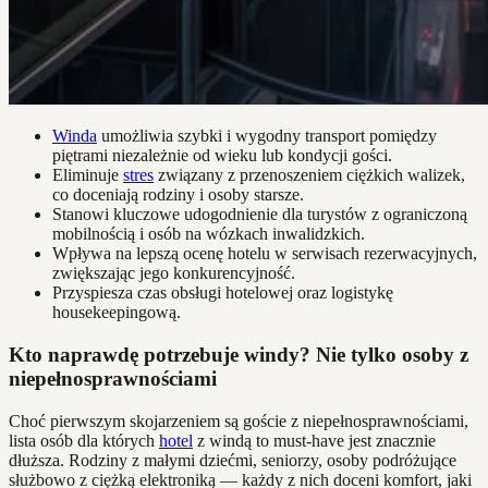
Winda
umożliwia szybki i wygodny transport pomiędzy
piętrami niezależnie od wieku lub kondycji gości.
Eliminuje
stres
związany z przenoszeniem ciężkich walizek,
co doceniają rodziny i osoby starsze.
Stanowi kluczowe udogodnienie dla turystów z ograniczoną
mobilnością i osób na wózkach inwalidzkich.
Wpływa na lepszą ocenę hotelu w serwisach rezerwacyjnych,
zwiększając jego konkurencyjność.
Przyspiesza czas obsługi hotelowej oraz logistykę
housekeepingową.
Kto naprawdę potrzebuje windy? Nie tylko osoby z
niepełnosprawnościami
Choć pierwszym skojarzeniem są goście z niepełnosprawnościami,
lista osób dla których
hotel
z windą to must-have jest znacznie
dłuższa. Rodziny z małymi dziećmi, seniorzy, osoby podróżujące
służbowo z ciężką elektroniką — każdy z nich doceni komfort, jaki