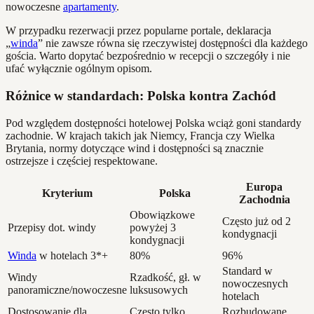
nowoczesne
apartamenty
.
W przypadku rezerwacji przez popularne portale, deklaracja
„
winda
” nie zawsze równa się rzeczywistej dostępności dla każdego
gościa. Warto dopytać bezpośrednio w recepcji o szczegóły i nie
ufać wyłącznie ogólnym opisom.
Różnice w standardach: Polska kontra Zachód
Pod względem dostępności hotelowej Polska wciąż goni standardy
zachodnie. W krajach takich jak Niemcy, Francja czy Wielka
Brytania, normy dotyczące wind i dostępności są znacznie
ostrzejsze i częściej respektowane.
Europa
Kryterium
Polska
Zachodnia
Obowiązkowe
Często już od 2
Przepisy dot. windy
powyżej 3
kondygnacji
kondygnacji
Winda
w hotelach 3*+
80%
96%
Standard w
Windy
Rzadkość, gł. w
nowoczesnych
panoramiczne/nowoczesne
luksusowych
hotelach
Dostosowanie dla
Często tylko
Rozbudowane