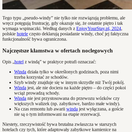
Tego typu „pseudo-windy” nie tylko nie rozwiązują problemu, ale
wręcz potęgują frustrację, gdy okazuje się, że ostatnie piętro i tak
wymaga wspinaczki. Według danych z
EnjoyYourStay.pl, 2024
,
polskie
hotele
często deklarują posiadanie windy, choć jej faktyczna
funkcjonalność bywa ograniczona.
Najczęstsze kłamstwa w ofertach noclegowych
Opis „
hotel
z windą” w praktyce potrafi oznaczać:
Winda
działa tylko w określonych godzinach, poza nimi
trzeba korzystać ze schodów.
Szyb windy znajduje się w innym skrzydle niż Twój pokój.
Winda
jest, ale nie dociera na każde piętro – do części pokoi
wciąż prowadzą schody.
Winda
nie jest przystosowana do przewozu wózków czy
większych walizek (np. zabytkowe, bardzo małe windy).
Na czas remontu lub awarii
winda
jest wyłączana, a goście
nie są o tym informowani na etapie rezerwacji.
Niestety, rzeczywistość bywa brutalna zwłaszcza w starszych
hotelach czy tych, które adaptowały zabytkowe kamienice na