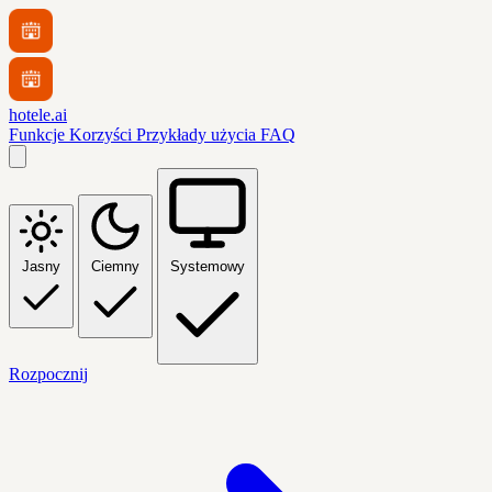
hotele.ai
Funkcje
Korzyści
Przykłady użycia
FAQ
Jasny
Ciemny
Systemowy
Rozpocznij