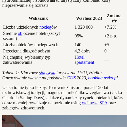
hydrotermicznej”, zbudowała tu turystyczny kombinat, który
nieprzerwanie się rozrasta.
Zmiana
Wskaźnik
Wartość 2023
r/r
Liczba udzielonych
nocleg
ów
1 320 000
+7,2%
Średnie
ob
łożenie hoteli (szczyt
95%
+2 p.p.
sezonu)
Liczba obiektów noclegowych
140
+5
Przeciętna długość pobytu
4,2 doby
0
Najchętniej wybierany typ
Hotel
,
—
zakwaterowania
apartament
Tabela 1: Kluczowe
statystyki
turystyczne Ustki, źródło:
Opracowanie własne na podstawie
GUS
2023,
booking.ustka.pl
Ustka to nie tylko liczby. To również historia ponad 150 lat
uzdrowiskowej tradycji, magnes dla miłośników żeglarstwa (Ustka
Charlotta Sailing Days), a także dynamiczny rynek hotelarski, który
coraz mocniej rywalizuje na poziomie usług
wellness
,
SPA
oraz
zabiegów zdrowotnych.