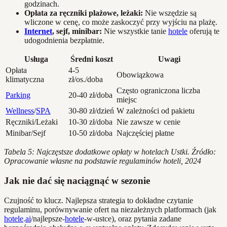
godzinach.
Opłata za ręczniki plażowe, leżaki:
Nie wszędzie są
wliczone w cenę, co może zaskoczyć przy wyjściu na plażę.
Internet
, sejf, minibar:
Nie wszystkie tanie
hotele
oferują te
udogodnienia bezpłatnie.
Usługa
Średni koszt
Uwagi
Opłata
4-5
Obowiązkowa
klimatyczna
zł/os./doba
Często ograniczona liczba
Parking
20-40 zł/doba
miejsc
Wellness
/
SPA
30-80 zł/dzień
W zależności od pakietu
Ręczniki/Leżaki
10-30 zł/doba
Nie zawsze w cenie
Minibar/Sejf
10-50 zł/doba
Najczęściej płatne
Tabela 5: Najczęstsze dodatkowe opłaty w hotelach Ustki. Źródło:
Opracowanie własne na podstawie regulaminów hoteli, 2024
Jak nie dać się naciągnąć w sezonie
Czujność to klucz. Najlepsza strategia to dokładne czytanie
regulaminu, porównywanie ofert na niezależnych platformach (jak
hotele
.
ai
/najlepsze-
hotele
-w-ustce), oraz pytania zadane