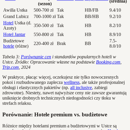
(średnia)
(sezon)
Awilla Ustka
500-700 zł
Tak
HB/FB
9.4/10
Grand Lubicz
700-1000 zł
Tak
BB/HB
9.2/10
Hotel
Ustka (d.
350-500 zł
Tak
HB
8.2/10
Azoty)
Hotel Jantar
550-800 zł
Tak
HB
8.9/10
Budżetowe
7.5-
220-400 zł
Brak
BB
hotele
(różne)
8.0/10
Tabela 3:
Porównanie cen
i standardów popularnych hoteli w
Ustce. Źródło: Opracowanie własne na podstawie
Booking.com
,
Trip.com
, 2024
W praktyce, płacąc więcej, oczekujesz nie tylko nowoczesnych
pokoi i rozbudowanego zaplecza
wellness
, ale także profesjonalnej
obsługi i elastycznych pakietów (np.
all inclusive
, zabiegi
zdrowotne). Niestety, nawet najwyższe ceny nie zawsze gwarantują
uniknięcie drobnych technicznych niedogodności czy tłoku w
strefach relaksu.
Porównanie: Hotele premium vs. budżetowe
Różnice między hotelami premium a budżetowymi w Ustce są