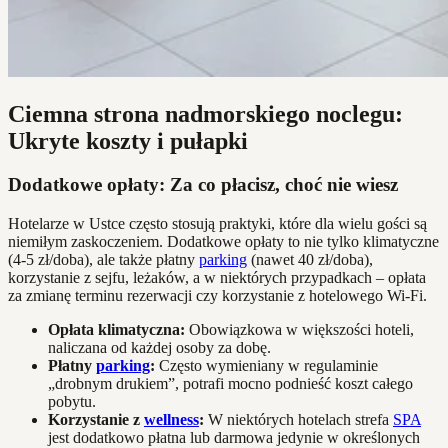
Ciemna strona nadmorskiego noclegu:
Ukryte koszty i pułapki
Dodatkowe opłaty: Za co płacisz, choć nie wiesz
Hotelarze w Ustce często stosują praktyki, które dla wielu gości są
niemiłym zaskoczeniem. Dodatkowe opłaty to nie tylko klimatyczne
(4-5 zł/doba), ale także płatny
parking
(nawet 40 zł/doba),
korzystanie z sejfu, leżaków, a w niektórych przypadkach – opłata
za zmianę terminu rezerwacji czy korzystanie z hotelowego Wi-Fi.
Opłata klimatyczna:
Obowiązkowa w większości hoteli,
naliczana od każdej osoby za dobę.
Płatny
parking
:
Często wymieniany w regulaminie
„drobnym drukiem”, potrafi mocno podnieść koszt całego
pobytu.
Korzystanie z
wellness
:
W niektórych hotelach strefa
SPA
jest dodatkowo płatna lub darmowa jedynie w określonych