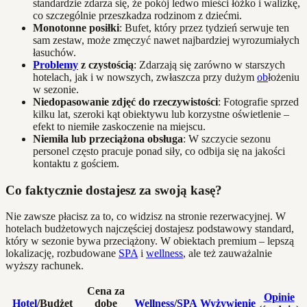
standardzie zdarza się, że pokój ledwo mieści łóżko i walizkę,
co szczególnie przeszkadza rodzinom z dziećmi.
Monotonne posiłki
: Bufet, który przez tydzień serwuje ten
sam zestaw, może zmęczyć nawet najbardziej wyrozumiałych
łasuchów.
Problemy
z czystością
: Zdarzają się zarówno w starszych
hotelach, jak i w nowszych, zwłaszcza przy dużym
ob
łożeniu
w sezonie.
Niedopasowanie zdjęć do rzeczywistości
: Fotografie sprzed
kilku lat, szeroki kąt obiektywu lub korzystne oświetlenie –
efekt to niemiłe zaskoczenie na miejscu.
Niemiła lub przeciążona obsługa
: W szczycie sezonu
personel często pracuje ponad siły, co odbija się na jakości
kontaktu z gościem.
Co faktycznie dostajesz za swoją kasę?
Nie zawsze płacisz za to, co widzisz na stronie rezerwacyjnej. W
hotelach budżetowych najczęściej dostajesz podstawowy standard,
który w sezonie bywa przeciążony. W obiektach premium – lepszą
lokalizację, rozbudowane
SPA
i
wellness
, ale też zauważalnie
wyższy rachunek.
Cena za
Opinie
Hotel
/Budżet
dobę
Wellness
/
SPA
Wyżywienie