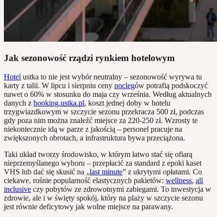
Jak sezonowość rządzi rynkiem hotelowym
Hotel
ustka to nie jest wybór neutralny – sezonowość wyrywa tu
karty z talii. W lipcu i sierpniu ceny
nocleg
ów potrafią podskoczyć
nawet o 60% w stosunku do maja czy września. Według aktualnych
danych z
booking.ustka.pl
, koszt jednej doby w hotelu
trzygwiazdkowym w szczycie sezonu przekracza 500 zł, podczas
gdy poza nim można znaleźć miejsce za 220-250 zł. Wzrosty te
niekoniecznie idą w parze z jakością – personel pracuje na
zwiększonych obrotach, a infrastruktura bywa przeciążona.
Taki układ tworzy środowisko, w którym łatwo stać się ofiarą
nieprzemyślanego wyboru – przepłacić za standard z epoki kaset
VHS lub dać się skusić na „
last minute
” z ukrytymi opłatami. Co
ciekawe, rośnie popularność elastycznych pakietów:
wellness
,
all
inclusive
czy pobytów ze zdrowotnymi zabiegami. To inwestycja w
zdrowie, ale i w święty spokój, który na plaży w szczycie sezonu
jest równie deficytowy jak wolne miejsce na parawany.