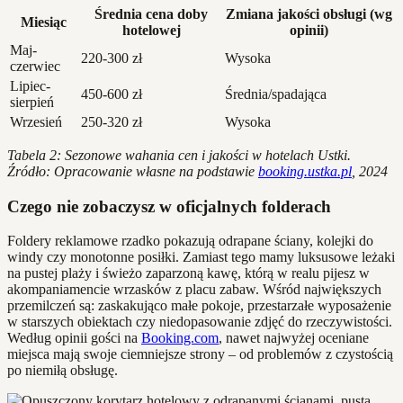
Średnia cena doby
Zmiana jakości obsługi (wg
Miesiąc
hotelowej
opinii)
Maj-
220-300 zł
Wysoka
czerwiec
Lipiec-
450-600 zł
Średnia/spadająca
sierpień
Wrzesień
250-320 zł
Wysoka
Tabela 2: Sezonowe wahania cen i jakości w hotelach Ustki.
Źródło: Opracowanie własne na podstawie
booking.ustka.pl
, 2024
Czego nie zobaczysz w oficjalnych folderach
Foldery reklamowe rzadko pokazują odrapane ściany, kolejki do
windy czy monotonne posiłki. Zamiast tego mamy luksusowe leżaki
na pustej plaży i świeżo zaparzoną kawę, którą w realu pijesz w
akompaniamencie wrzasków z placu zabaw. Wśród największych
przemilczeń są: zaskakująco małe pokoje, przestarzałe wyposażenie
w starszych obiektach czy niedopasowanie zdjęć do rzeczywistości.
Według opinii gości na
Booking.com
, nawet najwyżej oceniane
miejsca mają swoje ciemniejsze strony – od problemów z czystością
po niemiłą obsługę.