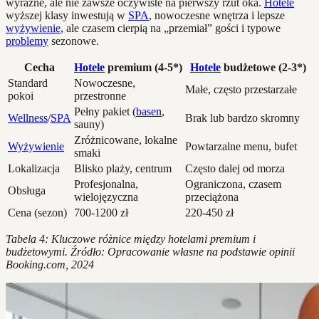
wyraźne, ale nie zawsze oczywiste na pierwszy rzut oka.
Hotele
wyższej klasy inwestują w
SPA
, nowoczesne wnętrza i lepsze
wyżywienie
, ale czasem cierpią na „przemiał” gości i typowe
problemy
sezonowe.
Cecha
Hotele
premium (4-5*)
Hotele
budżetowe (2-3*)
Standard
Nowoczesne,
Małe, często przestarzałe
pokoi
przestronne
Pełny pakiet (
basen
,
Wellness
/
SPA
Brak lub bardzo skromny
sauny)
Zróżnicowane, lokalne
Wyżywienie
Powtarzalne menu, bufet
smaki
Lokalizacja
Blisko plaży, centrum
Często dalej od morza
Profesjonalna,
Ograniczona, czasem
Obsługa
wielojęzyczna
przeciążona
Cena (sezon)
700-1200 zł
220-450 zł
Tabela 4: Kluczowe różnice między hotelami premium i
budżetowymi. Źródło: Opracowanie własne na podstawie opinii
Booking.com, 2024