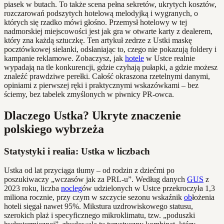
piasek w butach. To także scena pełna sekretów, ukrytych kosztów,
rozczarowań podszytych hotelową melodyjką i wygranych, o
których się rzadko mówi głośno. Przemysł hotelowy w tej
nadmorskiej miejscowości jest jak gra w otwarte karty z dealerem,
który zna każdą sztuczkę. Ten artykuł zedrze z Ustki maskę
pocztówkowej sielanki, odsłaniając to, czego nie pokazują foldery i
kampanie reklamowe. Zobaczysz, jak
hotele
w Ustce realnie
wypadają na tle konkurencji, gdzie czyhają pułapki, a gdzie możesz
znaleźć prawdziwe perełki. Całość okraszona rzetelnymi danymi,
opiniami z pierwszej ręki i praktycznymi wskazówkami – bez
ściemy, bez tabelek zmyślonych w piwnicy PR-owca.
Dlaczego Ustka? Ukryte znaczenie
polskiego wybrzeża
Statystyki i realia: Ustka w liczbach
Ustka od lat przyciąga tłumy – od rodzin z dziećmi po
poszukiwaczy „wczasów jak za PRL-u”. Według danych
GUS
z
2023 roku, liczba
nocleg
ów udzielonych w Ustce przekroczyła 1,3
miliona rocznie, przy czym w szczycie sezonu wskaźnik
ob
łożenia
hoteli sięgał nawet 95%. Mikstura uzdrowiskowego statusu,
szerokich plaż i specyficznego mikroklimatu, tzw. „poduszki