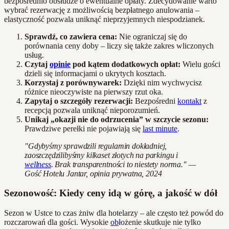
bezpośrednio obsłudze o ewentualne opłaty. Zdecydowanie warto
wybrać rezerwację z możliwością bezpłatnego anulowania –
elastyczność pozwala uniknąć nieprzyjemnych niespodzianek.
Sprawdź, co zawiera cena:
Nie ograniczaj się do
porównania ceny doby – liczy się także zakres wliczonych
usług.
Czytaj
opinie
pod kątem dodatkowych opłat:
Wielu gości
dzieli się informacjami o ukrytych kosztach.
Korzystaj z porównywarek:
Dzięki nim wychwycisz
różnice nieoczywiste na pierwszy rzut oka.
Zapytaj o szczegóły rezerwacji:
Bezpośredni
kontakt
z
recepcją pozwala uniknąć nieporozumień.
Unikaj „okazji nie do odrzucenia” w szczycie sezonu:
Prawdziwe perełki nie pojawiają się
last minute
.
"Gdybyśmy sprawdzili regulamin dokładniej,
zaoszczędzilibyśmy kilkaset złotych na parkingu i
wellness
. Brak transparentności to niestety norma." —
Gość Hotelu Jantar, opinia prywatna, 2024
Sezonowość: Kiedy ceny idą w górę, a jakość w dół
Sezon w Ustce to czas żniw dla hotelarzy – ale często też powód do
rozczarowań dla gości. Wysokie
ob
łożenie skutkuje nie tylko