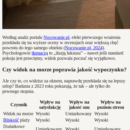
Według analiz portalu
Nocowanie.pl
, efekt pierwszego wrażenia
przekłada się na wyższe oceny w recenzjach oraz większą chęć
powrotu do tego samego obiektu (
Nocowanie.pl, 2024
).
Psychologowie
tłumacz
ą to „iluzją luksusu” – nawet jeśli standard
pokoju jest przeciętny, widok pozwala poczuć się wyjątkowo.
Czy widok na morze poprawia jakość wypoczynku?
Ale czy to, co widzisz za oknem, naprawdę przekłada się na lepszy
urlop? Badania z 2023 roku pokazują, że tak – ale tylko do
pewnego stopnia.
Wpływ na
Wpływ na
Wpływ na
Czynnik
satysfakcję
jakość snu
poziom stresu
Widok na morze
Wysoki
Umiarkowany
Wysoki
Bliskość
plaży
Wysoki
Wysoki
Wysoki
Dodatkowe
Umiarkowany
Wysoki
Umiarkowany