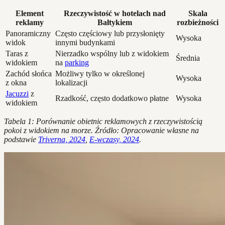
Element
Rzeczywistość w hotelach nad
Skala
reklamy
Bałtykiem
rozbieżności
Panoramiczny
Często częściowy lub przysłonięty
Wysoka
widok
innymi budynkami
Taras z
Nierzadko wspólny lub z widokiem
Średnia
widokiem
na
parking
Zachód słońca
Możliwy tylko w określonej
Wysoka
z okna
lokalizacji
Jacuzzi
z
Rzadkość, często dodatkowo płatne
Wysoka
widokiem
Tabela 1: Porównanie obietnic reklamowych z rzeczywistością
pokoi z widokiem na morze. Źródło: Opracowanie własne na
podstawie
Triverna, 2024
,
E-wczasy, 2024
.