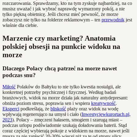
rozczarowania. Sprawdzamy, kto na tym zyskuje najbardziej, na co
musisz uważać i jak wybrać naprawdę wymarzony pokój, a nie
tylko piękną obietnicę. Jeśli chcesz mieć pewność, że morze
zobaczysz nie tylko na folderze reklamowym – ten
przewodnik
jest
właśnie dla ciebie.
Marzenie czy marketing? Anatomia
polskiej obsesji na punkcie widoku na
morze
Dlaczego Polacy chcą patrzeć na morze nawet
podczas snu?
Miłość
Polaków do Bałtyku to nie tylko kwestia nostalgii, ale
konkretnej potrzeby psychicznej i fizycznej. Według badań
branżowych, widok na morze działa jak naturalny antydepresant:
obniża poziom stresu, poprawia sen i wspiera
kreatywność
.
Eksperci
podkreślają, że
bliskość
plaży oraz widok na wodę
wpływają regenerująco na umysł i ciało (
Inwestycjewkurortach.pl,
2023
). Polacy – zmęczeni hałasem, smogiem i szarugą miast –
podczas urlopu podświadomie szukają doładowania baterii. Stąd
coraz częściej wybierają pokoje z widokiem na morze, nawet jeśli
muszą za nie zapłacić 20-30% więcej niż za te od strony ulicy.