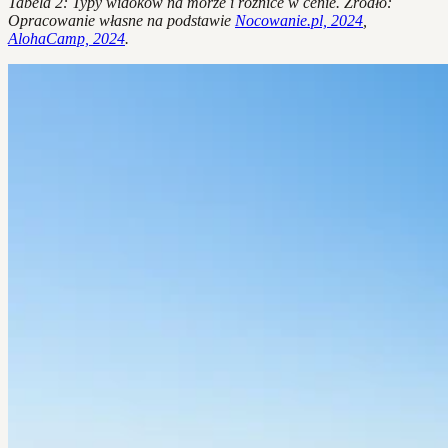
Tabela 2: Typy widoków na morze i różnice w cenie. Źródło:
Opracowanie własne na podstawie
Nocowanie.pl, 2024
,
AlohaCamp, 2024
.