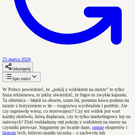
25 marca 2026
Udostępnij
Spis treści
W Polsce powiedzieć, że „pokój z widokiem na morze” to tylko
fraza reklamowa, to jakby stwierdzić, że bigos to zwykła kapusta.
Ta obietnica – błękit za oknem, szum fal, poranna kawa podana na
tarasie z horyzontem w tle – rozgrzewa wyobraźnię i portfele. Ale
czy naprawdę wiesz, co rezerwujesz? Czy ten widok jest wart
każdej złotówki, którą dopłacasz, czy to tylko marketingowy lep na
naiwnych? Dziś rozkładamy mit pokoju z widokiem na morze na
czynniki pierwsze. Sięgniemy po twarde dane,
opinie
ekspertów i
historie
tych, którym opadła szczęka – z zachwytu lub