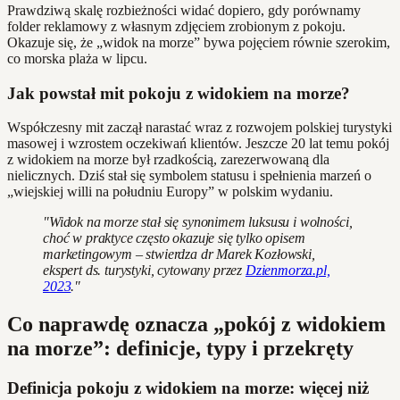
Prawdziwą skalę rozbieżności widać dopiero, gdy porównamy
folder reklamowy z własnym zdjęciem zrobionym z pokoju.
Okazuje się, że „widok na morze” bywa pojęciem równie szerokim,
co morska plaża w lipcu.
Jak powstał mit pokoju z widokiem na morze?
Współczesny mit zaczął narastać wraz z rozwojem polskiej turystyki
masowej i wzrostem oczekiwań klientów. Jeszcze 20 lat temu pokój
z widokiem na morze był rzadkością, zarezerwowaną dla
nielicznych. Dziś stał się symbolem statusu i spełnienia marzeń o
„wiejskiej willi na południu Europy” w polskim wydaniu.
"Widok na morze stał się synonimem luksusu i wolności,
choć w praktyce często okazuje się tylko opisem
marketingowym – stwierdza dr Marek Kozłowski,
ekspert ds. turystyki, cytowany przez
Dzienmorza.pl,
2023
."
Co naprawdę oznacza „pokój z widokiem
na morze”: definicje, typy i przekręty
Definicja pokoju z widokiem na morze: więcej niż