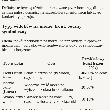
Definicje te bywają różnie interpretowane przez hotelarzy, dlatego
zawsze należy domagać się szczegółowych informacji lub zdjęć
konkretnego pokoju.
Typy widoków na morze: front, boczny,
symboliczny
Oferta "pokój z widokiem na morze" to prawdziwy kalejdoskop
możliwości – od bajkowego frontowego widoku po symboliczny
błękit na horyzoncie.
Przykładowy
Typ widoku
Opis
koszt (sezon
2024)
Front Ocean
Pełny, nieprzysłonięty widok,
+40-60% do ceny
View
często taras
bazowej
Boczne
Widoczna część morza po
okno
+20-30%
wyjrzeniu z okna lub z balkonu
(Lateral)
Symboliczny
Skrawek morza na końcu ulicy,
+10-15%
widok
czasem widoczny tylko z łazienki