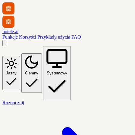
hotele.ai
Funkcje
Korzyści
Przykłady użycia
FAQ
Jasny
Ciemny
Systemowy
Rozpocznij