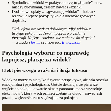
Symboliczne widoki w praktyce to często „łapanie” morza
między budynkami, czasem nawet z łazienki.
Dodatkowe opłaty za „gwarancję widoku” – hotelarz
rezerwuje lepsze pokoje tylko dla klientów gotowych
dopłacić.
"Jeśli oferta nie zawiera dokładnych zdjęć widoku z
twojego pokoju – zadzwoń i poproś o przesłanie
fotografii. Najlepsi hotelarze nie mają nic do ukrycia."
— Zasada z
forum
branżowego,
E-wczasy.pl
Psychologia wyboru: co naprawdę
kupujesz, płacąc za widok?
Efekt pierwszego wrażenia i iluzja luksusu
Widok na morze to nie tylko fizyczna perspektywa, ale cała otoczka
emocjonalna i psychologiczna. Goście deklarują, że pierwsze
wejście do pokoju i otwarcie okna z panoramą morza wywołuje
efekt „wow”, który w ich pamięci zostaje na długo – nawet jeśli
później większość czasu spędzają poza pokojem.