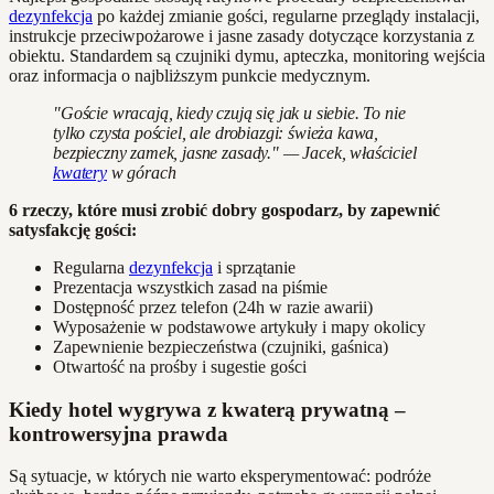
dezynfekcja
po każdej zmianie gości, regularne przeglądy instalacji,
instrukcje przeciwpożarowe i jasne zasady dotyczące korzystania z
obiektu. Standardem są czujniki dymu, apteczka, monitoring wejścia
oraz informacja o najbliższym punkcie medycznym.
"Goście wracają, kiedy czują się jak u siebie. To nie
tylko czysta pościel, ale drobiazgi: świeża kawa,
bezpieczny zamek, jasne zasady." — Jacek, właściciel
kwatery
w górach
6 rzeczy, które musi zrobić dobry gospodarz, by zapewnić
satysfakcję gości:
Regularna
dezynfekcja
i sprzątanie
Prezentacja wszystkich zasad na piśmie
Dostępność przez telefon (24h w razie awarii)
Wyposażenie w podstawowe artykuły i mapy okolicy
Zapewnienie bezpieczeństwa (czujniki, gaśnica)
Otwartość na prośby i sugestie gości
Kiedy hotel wygrywa z kwaterą prywatną –
kontrowersyjna prawda
Są sytuacje, w których nie warto eksperymentować: podróże