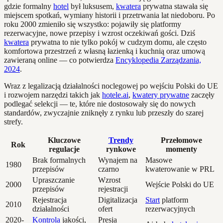
gdzie formalny
hotel
był luksusem,
kwatera
prywatna stawała się
miejscem spotkań, wymiany historii i przetrwania lat niedoboru. Po
roku 2000 zmieniło się wszystko: pojawiły się platformy
rezerwacyjne, nowe przepisy i wzrost oczekiwań gości. Dziś
kwatera
prywatna to nie tylko pokój w cudzym domu, ale często
komfortowa przestrzeń z własną łazienką i kuchnią oraz umową
zawieraną online — co potwierdza
Encyklopedia Zarządzania,
2024
.
Wraz z legalizacją działalności noclegowej po wejściu Polski do UE
i rozwojem narzędzi takich jak
hotele.ai
,
kwatery prywatne
zaczęły
podlegać selekcji — te, które nie dostosowały się do nowych
standardów, zwyczajnie zniknęły z rynku lub przeszły do szarej
strefy.
Kluczowe
Trendy
Przełomowe
Rok
regulacje
rynkowe
momenty
Brak formalnych
Wynajem na
Masowe
1980
przepisów
czarno
kwaterowanie w PRL
Upraszczanie
Wzrost
2000
Wejście Polski do UE
przepisów
rejestracji
Rejestracja
Digitalizacja
Start
platform
2010
działalności
ofert
rezerwacyjnych
2020-
Kontrola
jakości,
Presja