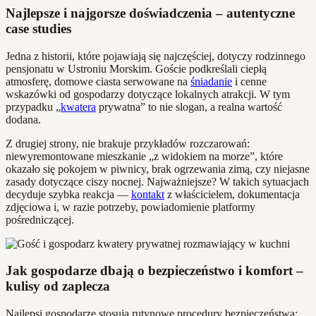
Najlepsze i najgorsze doświadczenia – autentyczne
case studies
Jedna z historii, które pojawiają się najczęściej, dotyczy rodzinnego
pensjonatu w Ustroniu Morskim. Goście podkreślali ciepłą
atmosferę, domowe ciasta serwowane na
śniadanie
i cenne
wskazówki od gospodarzy dotyczące lokalnych atrakcji. W tym
przypadku „
kwatera
prywatna” to nie slogan, a realna wartość
dodana.
Z drugiej strony, nie brakuje przykładów rozczarowań:
niewyremontowane mieszkanie „z widokiem na morze”, które
okazało się pokojem w piwnicy, brak ogrzewania zimą, czy niejasne
zasady dotyczące ciszy nocnej. Najważniejsze? W takich sytuacjach
decyduje szybka reakcja —
kontakt
z właścicielem, dokumentacja
zdjęciowa i, w razie potrzeby, powiadomienie platformy
pośredniczącej.
Jak gospodarze dbają o bezpieczeństwo i komfort –
kulisy od zaplecza
Najlepsi gospodarze stosują rutynowe procedury bezpieczeństwa: