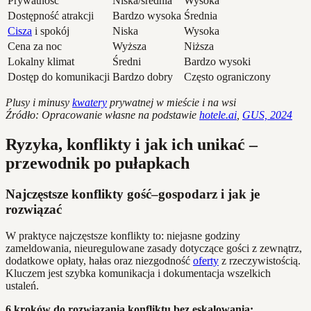
Prywatność
Niska/średnia
Wysoka
Dostępność atrakcji
Bardzo wysoka
Średnia
Cisza
i spokój
Niska
Wysoka
Cena za noc
Wyższa
Niższa
Lokalny klimat
Średni
Bardzo wysoki
Dostęp do komunikacji
Bardzo dobry
Często ograniczony
Plusy i minusy
kwatery
prywatnej w mieście i na wsi
Źródło: Opracowanie własne na podstawie
hotele.ai
,
GUS, 2024
Ryzyka, konflikty i jak ich unikać –
przewodnik po pułapkach
Najczęstsze konflikty gość–gospodarz i jak je
rozwiązać
W praktyce najczęstsze konflikty to: niejasne godziny
zameldowania, nieuregulowane zasady dotyczące gości z zewnątrz,
dodatkowe opłaty, hałas oraz niezgodność
oferty
z rzeczywistością.
Kluczem jest szybka komunikacja i dokumentacja wszelkich
ustaleń.
6 kroków do rozwiązania konfliktu bez eskalowania: