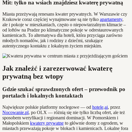
Mit: tylko na wsiach znajdziesz kwaterę prywatną
Miasta przeżywają renesans kwater prywatnych. W Warszawie czy
Krakowie coraz częściej wynajmowane są nie tylko
apartamenty
,
ale i pokoje w mieszkaniach, często o niepowtarzalnym klimacie –
od loftów na Pradze po klimatyczne pokoje w odrestaurowanych
kamienicach. To alternatywa dla hoteli, która przyciąga zarówno
młodych nomadów, jak i rodziny z dziećmi, szukające
autentycznego kontaktu z lokalnym życiem miejskim.
Jak znaleźć i zarezerwować kwaterę
prywatną bez wtopy
Gdzie szukać sprawdzonych ofert – przewodnik po
portalach i lokalnych kontaktach
Największe polskie platformy noclegowe — od
hotele
.
ai
, przez
Nocowanie.pl
, po OLX — różnią się nie tylko liczbą ofert, ale też
sposobem weryfikacji i regionami dominacji. W Pomorskiem i
Małopolskiem
kwatery prywatne
to głównie domy z ogrodem, w
miastach przeważają pokoje w blokach i kamienicach. Lokalne fora