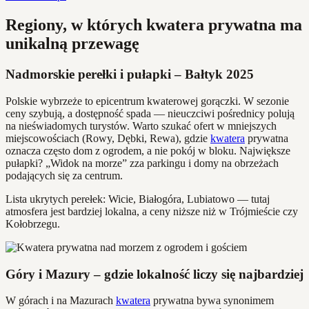
Regiony, w których kwatera prywatna ma
unikalną przewagę
Nadmorskie perełki i pułapki – Bałtyk 2025
Polskie wybrzeże to epicentrum kwaterowej gorączki. W sezonie
ceny szybują, a dostępność spada — nieuczciwi pośrednicy polują
na nieświadomych turystów. Warto szukać ofert w mniejszych
miejscowościach (Rowy, Dębki, Rewa), gdzie
kwatera
prywatna
oznacza często dom z ogrodem, a nie pokój w bloku. Największe
pułapki? „Widok na morze” zza parkingu i domy na obrzeżach
podających się za centrum.
Lista ukrytych perełek: Wicie, Białogóra, Lubiatowo — tutaj
atmosfera jest bardziej lokalna, a ceny niższe niż w Trójmieście czy
Kołobrzegu.
Góry i Mazury – gdzie lokalność liczy się najbardziej
W górach i na Mazurach
kwatera
prywatna bywa synonimem