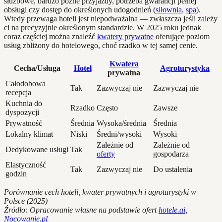
służbowe, bardzo późne przyjazdy, potrzeba gwarancji pełnej
obsługi czy dostęp do określonych udogodnień (
siłownia
,
spa
).
Wtedy przewaga hoteli jest niepodważalna — zwłaszcza jeśli zależy
ci na precyzyjnie określonym standardzie. W 2025 roku jednak
coraz częściej można znaleźć
kwatery prywatne
oferujące poziom
usług zbliżony do hotelowego, choć rzadko w tej samej cenie.
Kwatera
Cecha/Usługa
Hotel
Agroturystyka
prywatna
Całodobowa
Tak
Zazwyczaj nie
Zazwyczaj nie
recepcja
Kuchnia do
Rzadko
Często
Zawsze
dyspozycji
Prywatność
Średnia
Wysoka/średnia
Średnia
Lokalny klimat
Niski
Średni/wysoki
Wysoki
Zależnie od
Zależnie od
Dedykowane usługi
Tak
oferty
gospodarza
Elastyczność
Tak
Zazwyczaj nie
Do ustalenia
godzin
Porównanie cech hoteli, kwater prywatnych i agroturystyki w
Polsce (2025)
Źródło: Opracowanie własne na podstawie ofert
hotele.ai
,
Nocowanie.pl