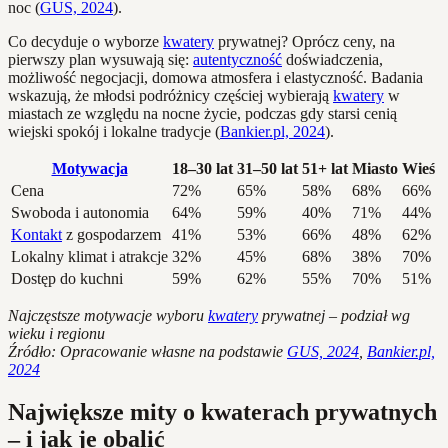
noc (
GUS, 2024
).
Co decyduje o wyborze
kwatery
prywatnej? Oprócz ceny, na
pierwszy plan wysuwają się:
autentyczność
doświadczenia,
możliwość negocjacji, domowa atmosfera i elastyczność. Badania
wskazują, że młodsi podróżnicy częściej wybierają
kwatery
w
miastach ze względu na nocne życie, podczas gdy starsi cenią
wiejski spokój i lokalne tradycje (
Bankier.pl, 2024
).
Motywacja
18–30 lat
31–50 lat
51+ lat
Miasto
Wieś
Cena
72%
65%
58%
68%
66%
Swoboda i autonomia
64%
59%
40%
71%
44%
Kontakt
z gospodarzem
41%
53%
66%
48%
62%
Lokalny klimat i atrakcje
32%
45%
68%
38%
70%
Dostęp do kuchni
59%
62%
55%
70%
51%
Najczęstsze motywacje wyboru
kwatery
prywatnej – podział wg
wieku i regionu
Źródło: Opracowanie własne na podstawie
GUS, 2024
,
Bankier.pl,
2024
Największe mity o kwaterach prywatnych
– i jak je obalić