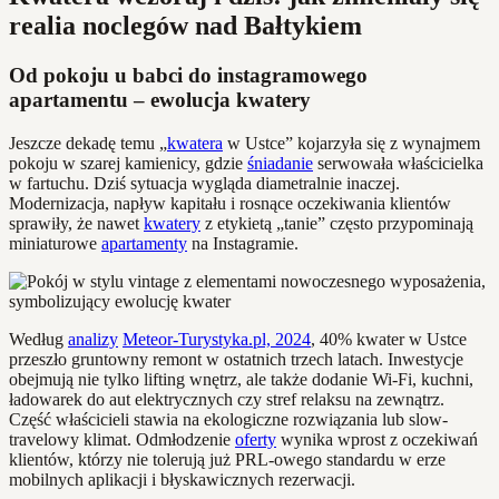
realia noclegów nad Bałtykiem
Od pokoju u babci do instagramowego
apartamentu – ewolucja kwatery
Jeszcze dekadę temu „
kwatera
w Ustce” kojarzyła się z wynajmem
pokoju w szarej kamienicy, gdzie
śniadanie
serwowała właścicielka
w fartuchu. Dziś sytuacja wygląda diametralnie inaczej.
Modernizacja, napływ kapitału i rosnące oczekiwania klientów
sprawiły, że nawet
kwatery
z etykietą „tanie” często przypominają
miniaturowe
apartamenty
na Instagramie.
Według
analizy
Meteor-Turystyka.pl, 2024
, 40% kwater w Ustce
przeszło gruntowny remont w ostatnich trzech latach. Inwestycje
obejmują nie tylko lifting wnętrz, ale także dodanie Wi-Fi, kuchni,
ładowarek do aut elektrycznych czy stref relaksu na zewnątrz.
Część właścicieli stawia na ekologiczne rozwiązania lub slow-
travelowy klimat. Odmłodzenie
oferty
wynika wprost z oczekiwań
klientów, którzy nie tolerują już PRL-owego standardu w erze
mobilnych aplikacji i błyskawicznych rezerwacji.