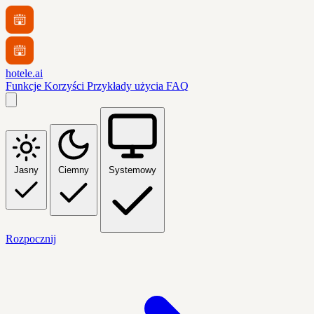
hotele.ai
Funkcje
Korzyści
Przykłady użycia
FAQ
Jasny
Ciemny
Systemowy
Rozpocznij