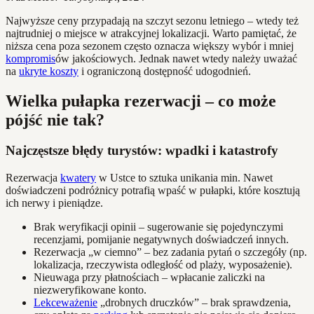
Najwyższe ceny przypadają na szczyt sezonu letniego – wtedy też
najtrudniej o miejsce w atrakcyjnej lokalizacji. Warto pamiętać, że
niższa cena poza sezonem często oznacza większy wybór i mniej
kompromis
ów jakościowych. Jednak nawet wtedy należy uważać
na
ukryte koszty
i ograniczoną dostępność udogodnień.
Wielka pułapka rezerwacji – co może
pójść nie tak?
Najczęstsze błędy turystów: wpadki i katastrofy
Rezerwacja
kwatery
w Ustce to sztuka unikania min. Nawet
doświadczeni podróżnicy potrafią wpaść w pułapki, które kosztują
ich nerwy i pieniądze.
Brak weryfikacji opinii – sugerowanie się pojedynczymi
recenzjami, pomijanie negatywnych doświadczeń innych.
Rezerwacja „w ciemno” – bez zadania pytań o szczegóły (np.
lokalizacja, rzeczywista odległość od plaży, wyposażenie).
Nieuwaga przy płatnościach – wpłacanie zaliczki na
niezweryfikowane konto.
Lekceważenie
„drobnych druczków” – brak sprawdzenia,