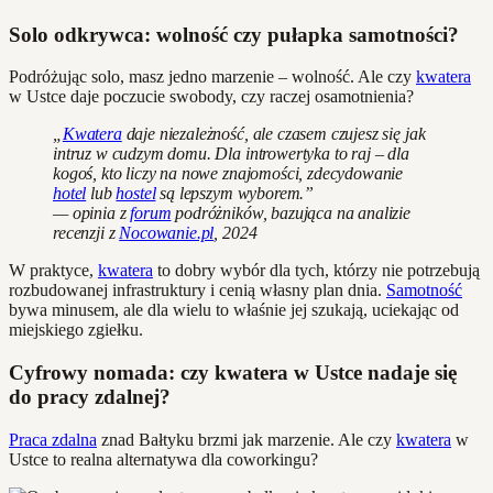
Solo odkrywca: wolność czy pułapka samotności?
Podróżując solo, masz jedno marzenie – wolność. Ale czy
kwatera
w Ustce daje poczucie swobody, czy raczej osamotnienia?
„
Kwatera
daje niezależność, ale czasem czujesz się jak
intruz w cudzym domu. Dla introwertyka to raj – dla
kogoś, kto liczy na nowe znajomości, zdecydowanie
hotel
lub
hostel
są lepszym wyborem.”
— opinia z
forum
podróżników, bazująca na analizie
recenzji z
Nocowanie.pl
, 2024
W praktyce,
kwatera
to dobry wybór dla tych, którzy nie potrzebują
rozbudowanej infrastruktury i cenią własny plan dnia.
Samotność
bywa minusem, ale dla wielu to właśnie jej szukają, uciekając od
miejskiego zgiełku.
Cyfrowy nomada: czy kwatera w Ustce nadaje się
do pracy zdalnej?
Praca zdalna
znad Bałtyku brzmi jak marzenie. Ale czy
kwatera
w
Ustce to realna alternatywa dla coworkingu?