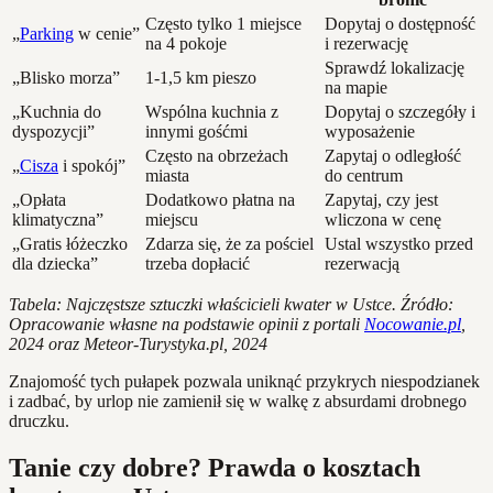
Często tylko 1 miejsce
Dopytaj o dostępność
„
Parking
w cenie”
na 4 pokoje
i rezerwację
Sprawdź lokalizację
„Blisko morza”
1-1,5 km pieszo
na mapie
„Kuchnia do
Wspólna kuchnia z
Dopytaj o szczegóły i
dyspozycji”
innymi gośćmi
wyposażenie
Często na obrzeżach
Zapytaj o odległość
„
Cisza
i spokój”
miasta
do centrum
„Opłata
Dodatkowo płatna na
Zapytaj, czy jest
klimatyczna”
miejscu
wliczona w cenę
„Gratis łóżeczko
Zdarza się, że za pościel
Ustal wszystko przed
dla dziecka”
trzeba dopłacić
rezerwacją
Tabela: Najczęstsze sztuczki właścicieli kwater w Ustce. Źródło:
Opracowanie własne na podstawie opinii z portali
Nocowanie.pl
,
2024 oraz Meteor-Turystyka.pl, 2024
Znajomość tych pułapek pozwala uniknąć przykrych niespodzianek
i zadbać, by urlop nie zamienił się w walkę z absurdami drobnego
druczku.
Tanie czy dobre? Prawda o kosztach