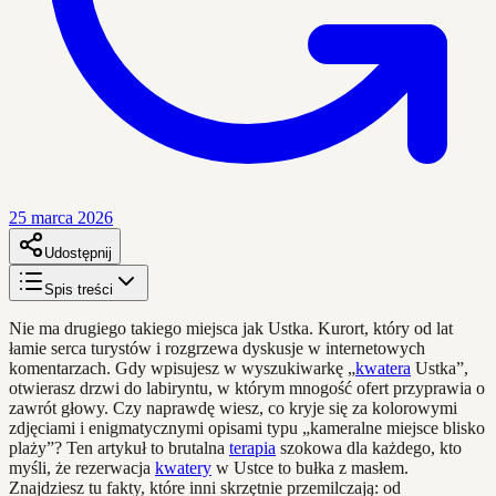
25 marca 2026
Udostępnij
Spis treści
Nie ma drugiego takiego miejsca jak Ustka. Kurort, który od lat
łamie serca turystów i rozgrzewa dyskusje w internetowych
komentarzach. Gdy wpisujesz w wyszukiwarkę „
kwatera
Ustka”,
otwierasz drzwi do labiryntu, w którym mnogość ofert przyprawia o
zawrót głowy. Czy naprawdę wiesz, co kryje się za kolorowymi
zdjęciami i enigmatycznymi opisami typu „kameralne miejsce blisko
plaży”? Ten artykuł to brutalna
terapia
szokowa dla każdego, kto
myśli, że rezerwacja
kwatery
w Ustce to bułka z masłem.
Znajdziesz tu fakty, które inni skrzętnie przemilczają: od