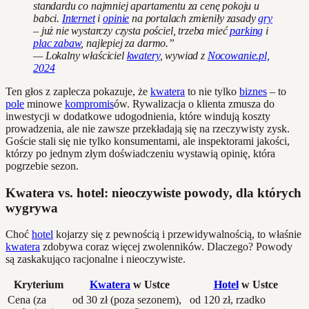
standardu co najmniej apartamentu za cenę pokoju u
babci.
Internet
i
opinie
na portalach zmieniły zasady
gry
– już nie wystarczy czysta pościel, trzeba mieć
parking
i
plac zabaw
, najlepiej za darmo.”
— Lokalny właściciel
kwatery
, wywiad z
Nocowanie.pl,
2024
Ten głos z zaplecza pokazuje, że
kwatera
to nie tylko
biznes
– to
pole
minowe
kompromis
ów. Rywalizacja o klienta zmusza do
inwestycji w dodatkowe udogodnienia, które windują koszty
prowadzenia, ale nie zawsze przekładają się na rzeczywisty zysk.
Goście stali się nie tylko konsumentami, ale inspektorami jakości,
którzy po jednym złym doświadczeniu wystawią opinię, która
pogrzebie sezon.
Kwatera vs. hotel: nieoczywiste powody, dla których
wygrywa
Choć
hotel
kojarzy się z pewnością i przewidywalnością, to właśnie
kwatera
zdobywa coraz więcej zwolenników. Dlaczego? Powody
są zaskakująco racjonalne i nieoczywiste.
Kryterium
Kwatera
w Ustce
Hotel
w Ustce
Cena (za
od 30 zł (poza sezonem),
od 120 zł, rzadko