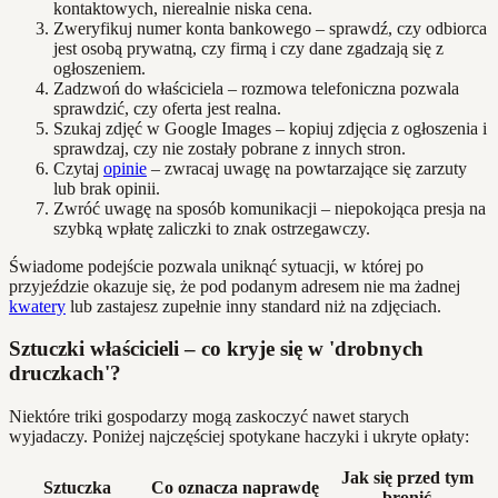
kontaktowych, nierealnie niska cena.
Zweryfikuj numer konta bankowego – sprawdź, czy odbiorca
jest osobą prywatną, czy firmą i czy dane zgadzają się z
ogłoszeniem.
Zadzwoń do właściciela – rozmowa telefoniczna pozwala
sprawdzić, czy oferta jest realna.
Szukaj zdjęć w Google Images – kopiuj zdjęcia z ogłoszenia i
sprawdzaj, czy nie zostały pobrane z innych stron.
Czytaj
opinie
– zwracaj uwagę na powtarzające się zarzuty
lub brak opinii.
Zwróć uwagę na sposób komunikacji – niepokojąca presja na
szybką wpłatę zaliczki to znak ostrzegawczy.
Świadome podejście pozwala uniknąć sytuacji, w której po
przyjeździe okazuje się, że pod podanym adresem nie ma żadnej
kwatery
lub zastajesz zupełnie inny standard niż na zdjęciach.
Sztuczki właścicieli – co kryje się w 'drobnych
druczkach'?
Niektóre triki gospodarzy mogą zaskoczyć nawet starych
wyjadaczy. Poniżej najczęściej spotykane haczyki i ukryte opłaty:
Jak się przed tym
Sztuczka
Co oznacza naprawdę
bronić