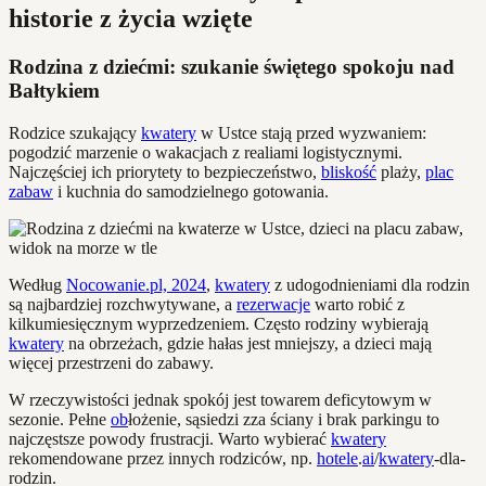
historie z życia wzięte
Rodzina z dziećmi: szukanie świętego spokoju nad
Bałtykiem
Rodzice szukający
kwatery
w Ustce stają przed wyzwaniem:
pogodzić marzenie o wakacjach z realiami logistycznymi.
Najczęściej ich priorytety to bezpieczeństwo,
bliskość
plaży,
plac
zabaw
i kuchnia do samodzielnego gotowania.
Według
Nocowanie.pl, 2024
,
kwatery
z udogodnieniami dla rodzin
są najbardziej rozchwytywane, a
rezerwacje
warto robić z
kilkumiesięcznym wyprzedzeniem. Często rodziny wybierają
kwatery
na obrzeżach, gdzie hałas jest mniejszy, a dzieci mają
więcej przestrzeni do zabawy.
W rzeczywistości jednak spokój jest towarem deficytowym w
sezonie. Pełne
ob
łożenie, sąsiedzi zza ściany i brak parkingu to
najczęstsze powody frustracji. Warto wybierać
kwatery
rekomendowane przez innych rodziców, np.
hotele
.
ai
/
kwatery
-dla-
rodzin.