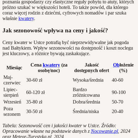
poznania gospodarzy czy elastyczne reguły pobytu to atuty, których
próżno szukać w większości hoteli. To także powód, dla którego
coraz więcej rodzin z dziećmi, cyfrowych nomadów i par szuka
właśnie
kwatery
.
Jak sezonowość wpływa na ceny i jakość?
Ceny kwater w Ustce potrafią być nieprzewidywalne jak pogoda
nad Bałtykiem. Wpływ sezonowości na dostępność i koszt noclegu
jest kluczowy, a różnice bywają zaskakujące.
Cena
kwatery
(za
Jakość
Ob
łożenie
Miesiąc
osobę/noc)
dostępnych ofert
(%)
Maj-
30-60 zł
Wysoka/średnia
40-60
czerwiec
Lipiec-
Bardzo
60-120 zł
90-100
sierpień
zróżnicowana
Wrzesień
35-80 zł
Dobra/średnia
50-70
Poza
30-50 zł
Średnia/niska
20-40
sezonem
Tabela: Sezonowość cen i jakości kwater w Ustce. Źródło:
Opracowanie własne na podstawie danych z
Nocowanie.pl
, 2024
oraz Meteor-Turystyka.pl, 2024