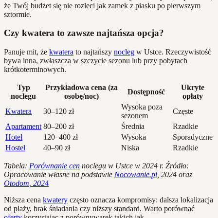
że Twój budżet się nie rozleci jak zamek z piasku po pierwszym
sztormie.
Czy kwatera to zawsze najtańsza opcja?
Panuje mit, że
kwatera
to najtańszy
nocleg
w Ustce. Rzeczywistość
bywa inna, zwłaszcza w szczycie sezonu lub przy pobytach
krótkoterminowych.
Typ
Przykładowa cena (za
Ukryte
Dostępność
noclegu
osobę/noc)
opłaty
Wysoka poza
Kwatera
30–120 zł
Częste
sezonem
Apartament
80–200 zł
Średnia
Rzadkie
Hotel
120–400 zł
Wysoka
Sporadyczne
Hostel
40–90 zł
Niska
Rzadkie
Tabela:
Porównanie cen
noclegu w Ustce w 2024 r. Źródło:
Opracowanie własne na podstawie
Nocowanie.pl
, 2024 oraz
Otodom, 2024
Niższa cena
kwatery
często oznacza kompromisy: dalsza lokalizacja
od plaży, brak śniadania czy niższy standard. Warto porównać
oferty
korzystając z porównywarek takich jak