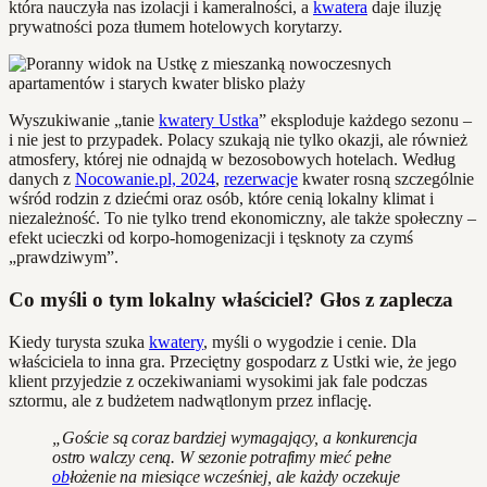
która nauczyła nas izolacji i kameralności, a
kwatera
daje iluzję
prywatności poza tłumem hotelowych korytarzy.
Wyszukiwanie „tanie
kwatery Ustka
” eksploduje każdego sezonu –
i nie jest to przypadek. Polacy szukają nie tylko okazji, ale również
atmosfery, której nie odnajdą w bezosobowych hotelach. Według
danych z
Nocowanie.pl, 2024
,
rezerwacje
kwater rosną szczególnie
wśród rodzin z dziećmi oraz osób, które cenią lokalny klimat i
niezależność. To nie tylko trend ekonomiczny, ale także społeczny –
efekt ucieczki od korpo-homogenizacji i tęsknoty za czymś
„prawdziwym”.
Co myśli o tym lokalny właściciel? Głos z zaplecza
Kiedy turysta szuka
kwatery
, myśli o wygodzie i cenie. Dla
właściciela to inna gra. Przeciętny gospodarz z Ustki wie, że jego
klient przyjedzie z oczekiwaniami wysokimi jak fale podczas
sztormu, ale z budżetem nadwątlonym przez inflację.
„Goście są coraz bardziej wymagający, a konkurencja
ostro walczy ceną. W sezonie potrafimy mieć pełne
ob
łożenie na miesiące wcześniej, ale każdy oczekuje