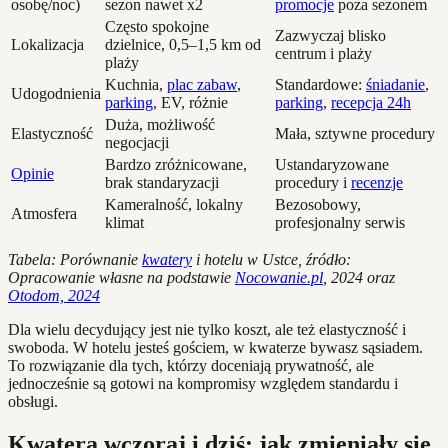
osobę/noc)
sezon nawet x2
promocje
poza sezonem
Często spokojne
Zazwyczaj blisko
Lokalizacja
dzielnice, 0,5–1,5 km od
centrum i plaży
plaży
Kuchnia,
plac zabaw
,
Standardowe:
śniadanie
,
Udogodnienia
parking
, EV, różnie
parking
,
recepcja 24h
Duża, możliwość
Elastyczność
Mała, sztywne procedury
negocjacji
Bardzo zróżnicowane,
Ustandaryzowane
Opinie
brak standaryzacji
procedury i
recenzje
Kameralność, lokalny
Bezosobowy,
Atmosfera
klimat
profesjonalny serwis
Tabela: Porównanie
kwatery
i hotelu w Ustce, źródło:
Opracowanie własne na podstawie
Nocowanie.pl
, 2024 oraz
Otodom, 2024
Dla wielu decydujący jest nie tylko koszt, ale też elastyczność i
swoboda. W hotelu jesteś gościem, w kwaterze bywasz sąsiadem.
To rozwiązanie dla tych, którzy doceniają prywatność, ale
jednocześnie są gotowi na kompromisy względem standardu i
obsługi.
Kwatera wczoraj i dziś: jak zmieniały się