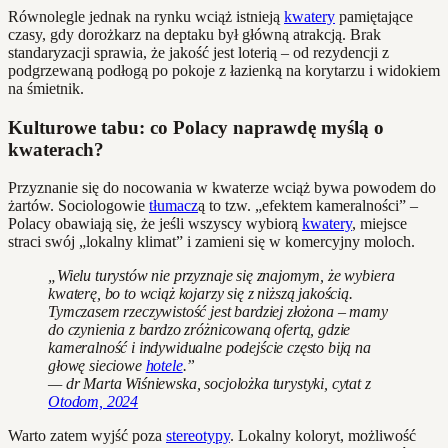
Równolegle jednak na rynku wciąż istnieją
kwatery
pamiętające
czasy, gdy dorożkarz na deptaku był główną atrakcją. Brak
standaryzacji sprawia, że jakość jest loterią – od rezydencji z
podgrzewaną podłogą po pokoje z łazienką na korytarzu i widokiem
na śmietnik.
Kulturowe tabu: co Polacy naprawdę myślą o
kwaterach?
Przyznanie się do nocowania w kwaterze wciąż bywa powodem do
żartów. Sociologowie
tłumacz
ą to tzw. „efektem kameralności” –
Polacy obawiają się, że jeśli wszyscy wybiorą
kwatery
, miejsce
straci swój „lokalny klimat” i zamieni się w komercyjny moloch.
„Wielu turystów nie przyznaje się znajomym, że wybiera
kwaterę, bo to wciąż kojarzy się z niższą jakością.
Tymczasem rzeczywistość jest bardziej złożona – mamy
do czynienia z bardzo zróżnicowaną ofertą, gdzie
kameralność i indywidualne podejście często biją na
głowę sieciowe
hotele
.”
— dr Marta Wiśniewska, socjolożka turystyki, cytat z
Otodom, 2024
Warto zatem wyjść poza
stereotypy
. Lokalny koloryt, możliwość