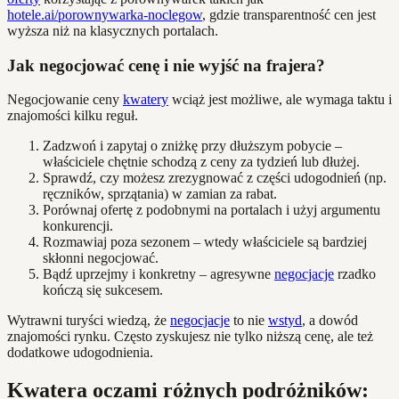
hotele.ai/porownywarka-noclegow
, gdzie transparentność cen jest
wyższa niż na klasycznych portalach.
Jak negocjować cenę i nie wyjść na frajera?
Negocjowanie ceny
kwatery
wciąż jest możliwe, ale wymaga taktu i
znajomości kilku reguł.
Zadzwoń i zapytaj o zniżkę przy dłuższym pobycie –
właściciele chętnie schodzą z ceny za tydzień lub dłużej.
Sprawdź, czy możesz zrezygnować z części udogodnień (np.
ręczników, sprzątania) w zamian za rabat.
Porównaj ofertę z podobnymi na portalach i użyj argumentu
konkurencji.
Rozmawiaj poza sezonem – wtedy właściciele są bardziej
skłonni negocjować.
Bądź uprzejmy i konkretny – agresywne
negocjacje
rzadko
kończą się sukcesem.
Wytrawni turyści wiedzą, że
negocjacje
to nie
wstyd
, a dowód
znajomości rynku. Często zyskujesz nie tylko niższą cenę, ale też
dodatkowe udogodnienia.
Kwatera oczami różnych podróżników: