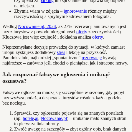
czy opłata za
parking
lub sprzątanie nie pojawia się dopiero
na miejscu.
Zbytnia wiara w zdjęcia –
ignorowanie
różnicy między
rzeczywistością a sprytnym kadrowaniem fotografa.
Według
Nocowanie.pl, 2024
, aż 27% rezerwacji anulowanych jest
przez turystów z powodu niezgodności
oferty
z rzeczywistością.
Kluczowa jest więc czujność i dokładna analiza
oferty
.
Nieprzemyślane decyzje prowadzą do sytuacji, w których zamiast
urlopu zyskujesz dodatkowy
stres
i lekcję na przyszłość.
Paradoksalnie, najbardziej „spontaniczne”
rezerwacje
bywają
najdroższe – zarówno jeśli chodzi o pieniądze, jak i stracone nerwy.
Jak rozpoznać fałszywe ogłoszenia i uniknąć
oszustwa?
Fałszywe ogłoszenia mnożą się szczególnie w sezonie, gdy popyt
przewyższa podaż, a desperacja turystów rośnie z każdą godziną
bez noclegu.
Sprawdź, czy ogłoszenie pojawia się na znanych portalach
(np.
hotele
.
ai
,
Nocowanie.pl
) – unikanie mało znanych stron
to pierwsza linia obrony.
Zwróć uwagę na szczegóły – zbyt ogólny opis, brak danych