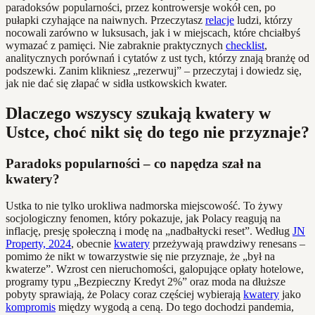
paradoksów popularności, przez kontrowersje wokół cen, po
pułapki czyhające na naiwnych. Przeczytasz
relacje
ludzi, którzy
nocowali zarówno w luksusach, jak i w miejscach, które chciałbyś
wymazać z pamięci. Nie zabraknie praktycznych
checklist
,
analitycznych porównań i cytatów z ust tych, którzy znają branżę od
podszewki. Zanim klikniesz „rezerwuj” – przeczytaj i dowiedz się,
jak nie dać się złapać w sidła ustkowskich kwater.
Dlaczego wszyscy szukają kwatery w
Ustce, choć nikt się do tego nie przyznaje?
Paradoks popularności – co napędza szał na
kwatery?
Ustka to nie tylko urokliwa nadmorska miejscowość. To żywy
socjologiczny fenomen, który pokazuje, jak Polacy reagują na
inflację, presję społeczną i modę na „nadbałtycki reset”. Według
JN
Property, 2024
, obecnie
kwatery
przeżywają prawdziwy renesans –
pomimo że nikt w towarzystwie się nie przyznaje, że „był na
kwaterze”. Wzrost cen nieruchomości, galopujące opłaty hotelowe,
programy typu „Bezpieczny Kredyt 2%” oraz moda na dłuższe
pobyty sprawiają, że Polacy coraz częściej wybierają
kwatery
jako
kompromis
między wygodą a ceną. Do tego dochodzi pandemia,