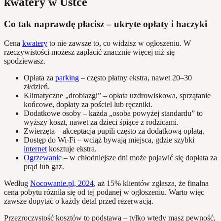
kwatery w Ustce
Co tak naprawdę płacisz – ukryte opłaty i haczyki
Cena
kwatery
to nie zawsze to, co widzisz w ogłoszeniu. W
rzeczywistości możesz zapłacić znacznie więcej niż się
spodziewasz.
Opłata za
parking
– często płatny ekstra, nawet 20–30
zł/dzień.
Klimatyczne „drobiazgi” – opłata uzdrowiskowa, sprzątanie
końcowe, dopłaty za pościel lub ręczniki.
Dodatkowe osoby – każda „osoba powyżej standardu” to
wyższy koszt, nawet za dzieci śpiące z rodzicami.
Zwierzęta – akceptacja pupili często za dodatkową opłatą.
Dostęp do Wi-Fi – wciąż bywają miejsca, gdzie szybki
internet
kosztuje ekstra.
Ogrzewanie
– w chłodniejsze dni może pojawić się dopłata za
prąd lub gaz.
Według
Nocowanie.pl, 2024
, aż 15% klientów zgłasza, że finalna
cena pobytu różniła się od tej podanej w ogłoszeniu. Warto więc
zawsze dopytać o każdy detal przed rezerwacją.
Przezroczystość kosztów to podstawa – tylko wtedy masz pewność,