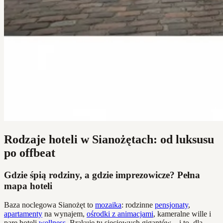
Rodzaje hoteli w Sianożętach: od luksusu
po offbeat
Gdzie śpią rodziny, a gdzie imprezowicze? Pełna
mapa hoteli
Baza noclegowa Sianożęt to
mozaika
: rodzinne
pensjonaty
,
apartamenty
na wynajem,
ośrodki z animacjami
, kameralne wille i
parę hoteli
wellness
. Brakuje tu sieciowych gigantów – i to, dla