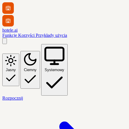
hotele.ai
Funkcje
Korzyści
Przykłady użycia
Jasny
Ciemny
Systemowy
Rozpocznij