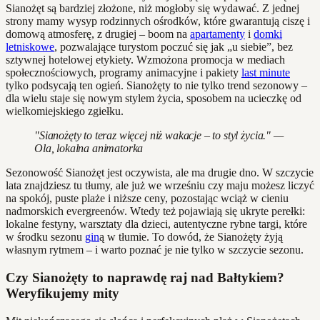
Sianożęt są bardziej złożone, niż mogłoby się wydawać. Z jednej
strony mamy wysyp rodzinnych ośrodków, które gwarantują ciszę i
domową atmosferę, z drugiej – boom na
apartamenty
i
domki
letniskowe
, pozwalające turystom poczuć się jak „u siebie”, bez
sztywnej hotelowej etykiety. Wzmożona promocja w mediach
społecznościowych, programy animacyjne i pakiety
last minute
tylko podsycają ten ogień. Sianożęty to nie tylko trend sezonowy –
dla wielu staje się nowym stylem życia, sposobem na ucieczkę od
wielkomiejskiego zgiełku.
"Sianożęty to teraz więcej niż wakacje – to styl życia." —
Ola, lokalna animatorka
Sezonowość Sianożęt jest oczywista, ale ma drugie dno. W szczycie
lata znajdziesz tu tłumy, ale już we wrześniu czy maju możesz liczyć
na spokój, puste plaże i niższe ceny, pozostając wciąż w cieniu
nadmorskich evergreenów. Wtedy też pojawiają się ukryte perełki:
lokalne festyny, warsztaty dla dzieci, autentyczne rybne targi, które
w środku sezonu
gin
ą w tłumie. To dowód, że Sianożęty żyją
własnym rytmem – i warto poznać je nie tylko w szczycie sezonu.
Czy Sianożęty to naprawdę raj nad Bałtykiem?
Weryfikujemy mity