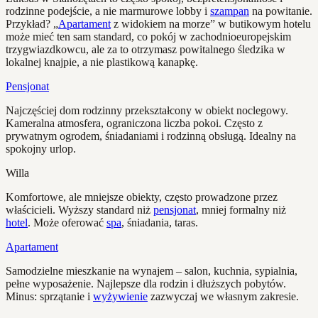
rodzinne podejście, a nie marmurowe lobby i
szampan
na powitanie.
Przykład? „
Apartament
z widokiem na morze” w butikowym hotelu
może mieć ten sam standard, co pokój w zachodnioeuropejskim
trzygwiazdkowcu, ale za to otrzymasz powitalnego śledzika w
lokalnej knajpie, a nie plastikową kanapkę.
Pensjonat
Najczęściej dom rodzinny przekształcony w obiekt noclegowy.
Kameralna atmosfera, ograniczona liczba pokoi. Często z
prywatnym ogrodem, śniadaniami i rodzinną obsługą. Idealny na
spokojny urlop.
Willa
Komfortowe, ale mniejsze obiekty, często prowadzone przez
właścicieli. Wyższy standard niż
pensjonat
, mniej formalny niż
hotel
. Może oferować
spa
, śniadania, taras.
Apartament
Samodzielne mieszkanie na wynajem – salon, kuchnia, sypialnia,
pełne wyposażenie. Najlepsze dla rodzin i dłuższych pobytów.
Minus: sprzątanie i
wyżywienie
zazwyczaj we własnym zakresie.