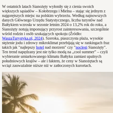
W ostatnich latach Sianożęty wyłoniły się z cienia swoich
większych sąsiadów – Kołobrzegu i Mielna – stając się jednym z
najgorętszych miejsc na polskim wybrzeżu. Według najnowszych
danych Głównego Urzędu Statystycznego, liczba turystów nad
Bałtykiem wzrosła w sezonie letnim 2024 o 13,2% rok do roku, a
Sianożęty notują imponujący przyrost zainteresowania, szczególnie
wśród rodzin i osób szukających spokoju (Źródło:
WaszaTurystyka.pl, 2024
). Szeroka, piaszczysta plaża, wysokie
stężenie jodu i zdrowy mikroklimat przebijają się w rankingach fraz
takich jak "najlepszy
hotel
nad morzem" czy "
noclegi
Sianożęty".
Ten trend napędzany jest nie tylko modą na „cool summer” – czyli
wybieranie umiarkowanego klimatu Bałtyku zamiast upalnych
południowych krajów – ale i faktem, że ceny w Sianożętach są
wciąż zauważalnie niższe niż w zatłoczonych kurortach.