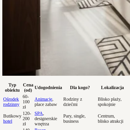
Typ
Cena
Udogodnienia
Dla kogo?
Lokalizacja
obiektu
(od)
60-
Ośrodek
Animacje
,
Rodziny z
Blisko plaży,
100
rodzinny
place zabaw
dziećmi
spokojnie
zł
120-
SPA
,
Butikowy
Pary, single,
Centrum,
200
designerskie
hotel
business
blisko atrakcji
zł
wnętrza