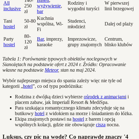
140-
Basen
,
All
Rodziny i
W pierwszej
250
wyżywienie
,
inclusive
wygodni turyści
linii brzegowej
zł
bar
Kuchnia
Tani
50-80
Studenci,
wspólna, Wi-
Dalej od plaży
hostel
zł
młodzież
Fi
80-
Party
Bar
, imprezy,
Imprezowicze,
Centrum,
120
hostel
karaoke
grupy znajomych
blisko klubów
zł
Tabela 1: Porównanie typowych obiektów noclegowych w
Sianożętach na podstawie ofert z 2024 r. Źródło: Opracowanie
własne na podstawie
Meteor
, stan na maj 2024.
Wybór najlepszego miejsca do spania zależy więc nie tyle od
kategorii „
hotel
”, co od typu podróżnika:
Rodzina z dwójką dzieci wybierze
ośrodek z animacjami
i
placem zabaw, jak Imperiall Resort & MediSpa.
Para szukająca romantycznego klimatu zdecyduje się na
butikowy
hotel
z widokiem na morze i śniadaniem do łóżka.
Ekipa znajomych postawi na
hostel
z barem i opcją
wspólnych kolacji, gdzie nie obowiązuje
cisza
nocna.
Luksus, czy pic na wodę? Co naprawdę znaczy '4