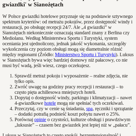
gwiazdki' w Sianożętach
W Polsce gwiazdki hotelowe przyznaje się na podstawie sztywnego
spektrum kryteriów: od metrażu pokojów, przez dostępność windy i
restauracji, po obsługę recepcji 24/7. Ale „4 gwiazdki” w
Sianożętach niekoniecznie oznaczają standard znany z Berlina czy
Mediolanu. Według Ministerstwa Sportu i Turystyki, system
oceniania jest ujednolicony, jednak jakość wykonania, szczegóły
wykończenia czy poziom obsługi mogą się diametralnie różnić
między regionami (Źródło:
Ministerstwo Sportu i Turystyki
). Luksus
w Sianożętach bywa więc bardziej domowy niż pałacowy, co nie
musi być wadą, jeśli wiesz, czego oczekujesz.
Sprawdź metraż pokoju i wyposażenie – realne zdjęcia, nie
tylko opis.
Zwróć uwagę na godziny pracy recepcji i restauracji – to
często pięta achillesowa mniejszych hoteli.
Dopytaj o dostępność windy, parkingu i klimatyzacji – nawet
4-gwiazdkowe
hotele
mogą nie spełniać tych oczekiwań.
Przeczytaj, czy w cenie są śniadania,
spa
, ręczniki i sprzątanie
– dodatki potrafią podnieść koszt pobytu nawet o 25%.
Porównaj
opinie
o czystości, kulturze obsługi i prawdziwym
„luksusie” – czasem bez gwiazdek jest lepiej niż w „pałacu”.
Luksus w Sianożętach to często spokój, bezpretensjonalność i