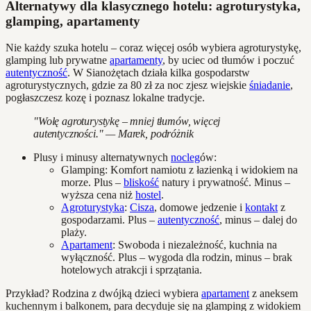
Alternatywy dla klasycznego hotelu: agroturystyka,
glamping, apartamenty
Nie każdy szuka hotelu – coraz więcej osób wybiera agroturystykę,
glamping lub prywatne
apartamenty
, by uciec od tłumów i poczuć
autentyczność
. W Sianożętach działa kilka gospodarstw
agroturystycznych, gdzie za 80 zł za noc zjesz wiejskie
śniadanie
,
pogłaszczesz kozę i poznasz lokalne tradycje.
"Wolę agroturystykę – mniej tłumów, więcej
autentyczności." — Marek, podróżnik
Plusy i minusy alternatywnych
nocleg
ów:
Glamping: Komfort namiotu z łazienką i widokiem na
morze. Plus –
bliskość
natury i prywatność. Minus –
wyższa cena niż
hostel
.
Agroturystyka
:
Cisza
, domowe jedzenie i
kontakt
z
gospodarzami. Plus –
autentyczność
, minus – dalej do
plaży.
Apartament
: Swoboda i niezależność, kuchnia na
wyłączność. Plus – wygoda dla rodzin, minus – brak
hotelowych atrakcji i sprzątania.
Przykład? Rodzina z dwójką dzieci wybiera
apartament
z aneksem
kuchennym i balkonem, para decyduje się na glamping z widokiem