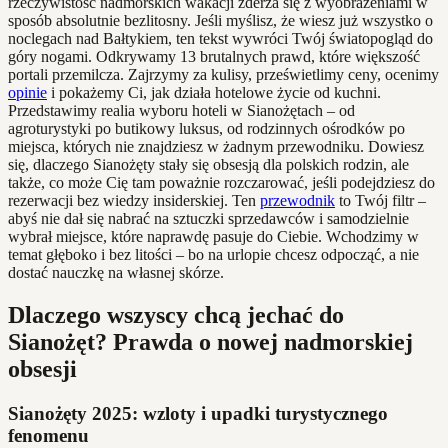
rzeczywistość nadmorskich wakacji zderza się z wyobrażeniami w
sposób absolutnie bezlitosny. Jeśli myślisz, że wiesz już wszystko o
noclegach nad Bałtykiem, ten tekst wywróci Twój światopogląd do
góry nogami. Odkrywamy 13 brutalnych prawd, które większość
portali przemilcza. Zajrzymy za kulisy, prześwietlimy ceny, ocenimy
opinie
i pokażemy Ci, jak działa hotelowe życie od kuchni.
Przedstawimy realia wyboru hoteli w Sianożętach – od
agroturystyki po butikowy luksus, od rodzinnych ośrodków po
miejsca, których nie znajdziesz w żadnym przewodniku. Dowiesz
się, dlaczego Sianożęty stały się obsesją dla polskich rodzin, ale
także, co może Cię tam poważnie rozczarować, jeśli podejdziesz do
rezerwacji bez wiedzy insiderskiej. Ten
przewodnik
to Twój filtr –
abyś nie dał się nabrać na sztuczki sprzedawców i samodzielnie
wybrał miejsce, które naprawdę pasuje do Ciebie. Wchodzimy w
temat głęboko i bez litości – bo na urlopie chcesz odpocząć, a nie
dostać nauczkę na własnej skórze.
Dlaczego wszyscy chcą jechać do
Sianożęt? Prawda o nowej nadmorskiej
obsesji
Sianożęty 2025: wzloty i upadki turystycznego
fenomenu