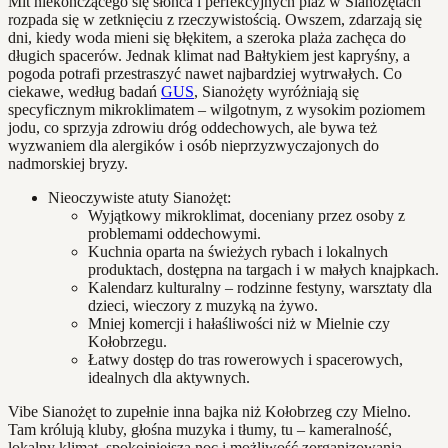
Mit niekończącego się słońca i perfekcyjnych plaż w Sianożętach
rozpada się w zetknięciu z rzeczywistością. Owszem, zdarzają się
dni, kiedy woda mieni się błękitem, a szeroka plaża zachęca do
długich spacerów. Jednak klimat nad Bałtykiem jest kapryśny, a
pogoda potrafi przestraszyć nawet najbardziej wytrwałych. Co
ciekawe, według badań
GUS
, Sianożęty wyróżniają się
specyficznym mikroklimatem – wilgotnym, z wysokim poziomem
jodu, co sprzyja zdrowiu dróg oddechowych, ale bywa też
wyzwaniem dla alergików i osób nieprzyzwyczajonych do
nadmorskiej bryzy.
Nieoczywiste atuty Sianożęt:
Wyjątkowy mikroklimat, doceniany przez osoby z
problemami oddechowymi.
Kuchnia oparta na świeżych rybach i lokalnych
produktach, dostępna na targach i w małych knajpkach.
Kalendarz kulturalny – rodzinne festyny, warsztaty dla
dzieci, wieczory z muzyką na żywo.
Mniej komercji i hałaśliwości niż w Mielnie czy
Kołobrzegu.
Łatwy dostęp do tras rowerowych i spacerowych,
idealnych dla aktywnych.
Vibe Sianożęt to zupełnie inna bajka niż Kołobrzeg czy Mielno.
Tam królują kluby, głośna muzyka i tłumy, tu – kameralność,
lokalny klimat, spokojniejsza noc i możliwość zorganizowania