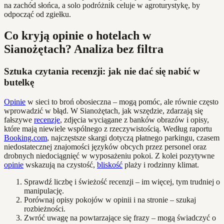
na zachód słońca, a solo podróżnik celuje w agroturystykę, by
odpocząć od zgiełku.
Co kryją opinie o hotelach w
Sianożętach? Analiza bez filtra
Sztuka czytania recenzji: jak nie dać się nabić w
butelkę
Opinie
w sieci to broń obosieczna – mogą pomóc, ale równie często
wprowadzić w błąd. W Sianożętach, jak wszędzie, zdarzają się
fałszywe
recenzje
, zdjęcia wyciągane z banków obrazów i opisy,
które mają niewiele wspólnego z rzeczywistością. Według raportu
Booking.com
, najczęstsze skargi dotyczą płatnego parkingu, czasem
niedostatecznej znajomości języków obcych przez personel oraz
drobnych niedociągnięć w wyposażeniu pokoi. Z kolei pozytywne
opinie
wskazują na czystość,
bliskość
plaży i rodzinny klimat.
Sprawdź liczbę i świeżość recenzji – im więcej, tym trudniej o
manipulację.
Porównaj opisy pokojów w opinii i na stronie – szukaj
rozbieżności.
Zwróć uwagę na powtarzające się frazy – mogą świadczyć o