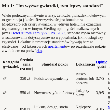
Mit 1: "Im wyższe gwiazdki, tym lepszy standard"
Wielu podróżnych naiwnie wierzy, że liczba gwiazdek hotelowych
to gwarancja jakości. Rzeczywistość jest brutalna: w
Międzyzdrojach cztery gwiazdki w jednym hotelu nie oznaczają
tego samego, co w innym. Według opinii gości analizowanych
przez
Hotel Aurora Family & SPA, 2023
, standard bywa nierówny,
a rozczarowania dotyczą zarówno wyposażenia, jak i obsługi czy
czystości. Lokalne interpretacje standardów bywają bardzo
elastyczne – od luksusowych
apartament
ów po przestarzałe pokoje
z widokiem na podwó
rko
.
Średnia
Kategoria
Opinie
cena
Standard pokoi
Lokalizacja
gwiazdek
gości
(za noc)
Blisko
H
3*
350 zł
Podstawowy/zmienny
centrum lub
3,7/5
s
obrzeża
ł
U
Tuż przy
4*
550 zł
Nowoczesny/komfortowy
3,9/5
o
plaży
t
Luksus, design, strefa
Najlepsze
w
5*
850 zł+
4,3/5