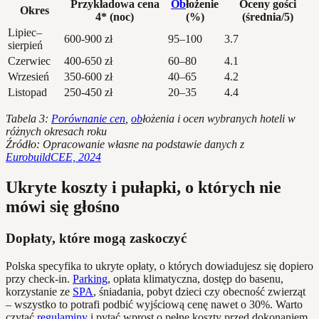
Przykładowa cena
Ob
łożenie
Oceny gości
Okres
4* (noc)
(%)
(średnia/5)
Lipiec–
600-900 zł
95–100
3.7
sierpień
Czerwiec
400-650 zł
60–80
4.1
Wrzesień
350-600 zł
40–65
4.2
Listopad
250-450 zł
20–35
4.4
Tabela 3:
Porównanie cen
,
ob
łożenia i ocen wybranych hoteli w
różnych okresach roku
Źródło: Opracowanie własne na podstawie danych z
EurobuildCEE, 2024
Ukryte koszty i pułapki, o których nie
mówi się głośno
Dopłaty, które mogą zaskoczyć
Polska specyfika to ukryte opłaty, o których dowiadujesz się dopiero
przy check-in.
Parking
, opłata klimatyczna, dostęp do basenu,
korzystanie ze
SPA
, śniadania, pobyt dzieci czy obecność zwierząt
– wszystko to potrafi podbić wyjściową cenę nawet o 30%. Warto
czytać
regulaminy
i pytać wprost o pełne koszty przed dokonaniem