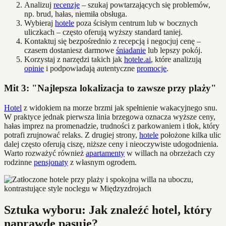
Analizuj
recenzje
– szukaj powtarzających się problemów,
np. brud, hałas, niemiła obsługa.
Wybieraj
hotele
poza ścisłym centrum lub w bocznych
uliczkach – często oferują wyższy standard taniej.
Kontaktuj się bezpośrednio z recepcją i negocjuj cenę –
czasem dostaniesz darmowe
śniadanie
lub lepszy pokój.
Korzystaj z narzędzi takich jak
hotele.ai
, które analizują
opinie
i podpowiadają autentyczne
promocje
.
Mit 3: "Najlepsza lokalizacja to zawsze przy plaży"
Hotel
z widokiem na morze brzmi jak spełnienie wakacyjnego snu.
W praktyce jednak pierwsza linia brzegowa oznacza wyższe ceny,
hałas imprez na promenadzie, trudności z parkowaniem i tłok, który
potrafi zrujnować relaks. Z drugiej strony,
hotele
położone kilka ulic
dalej często oferują ciszę, niższe ceny i nieoczywiste udogodnienia.
Warto rozważyć również
apartamenty
w willach na obrzeżach czy
rodzinne
pensjonaty
z własnym ogrodem.
Sztuka wyboru: Jak znaleźć hotel, który
naprawdę pasuje?