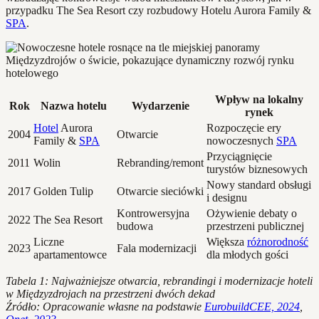
przypadku The Sea Resort czy rozbudowy Hotelu Aurora Family &
SPA
.
Wpływ na lokalny
Rok
Nazwa hotelu
Wydarzenie
rynek
Hotel
Aurora
Rozpoczęcie ery
2004
Otwarcie
Family &
SPA
nowoczesnych
SPA
Przyciągnięcie
2011
Wolin
Rebranding/remont
turystów biznesowych
Nowy standard obsługi
2017
Golden Tulip
Otwarcie sieciówki
i designu
Kontrowersyjna
Ożywienie debaty o
2022
The Sea Resort
budowa
przestrzeni publicznej
Liczne
Większa
różnorodność
2023
Fala modernizacji
apartamentowce
dla młodych gości
Tabela 1: Najważniejsze otwarcia, rebrandingi i modernizacje hoteli
w Międzyzdrojach na przestrzeni dwóch dekad
Źródło: Opracowanie własne na podstawie
EurobuildCEE, 2024
,