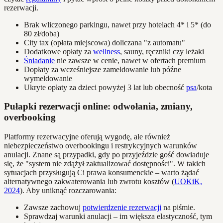
rezerwacji.
Brak wliczonego parkingu, nawet przy hotelach 4* i 5* (do
80 zł/doba)
City tax (opłata miejscowa) doliczana "z automatu"
Dodatkowe opłaty za
wellness
, sauny, ręczniki czy leżaki
Śniadanie
nie zawsze w cenie, nawet w ofertach premium
Dopłaty za wcześniejsze zameldowanie lub późne
wymeldowanie
Ukryte opłaty za dzieci powyżej 3 lat lub obecność
psa
/kota
Pułapki rezerwacji online: odwołania, zmiany,
overbooking
Platformy rezerwacyjne oferują wygodę, ale również
niebezpieczeństwo overbookingu i restrykcyjnych warunków
anulacji. Znane są przypadki, gdy po przyjeździe gość dowiaduje
się, że "system nie zdążył zaktualizować dostępności". W takich
sytuacjach przysługują Ci prawa konsumenckie – warto żądać
alternatywnego zakwaterowania lub zwrotu kosztów (
UOKiK,
2024
). Aby uniknąć rozczarowania:
Zawsze zachowuj
potwierdzenie rezerwacji
na piśmie.
Sprawdzaj warunki anulacji – im większa elastyczność, tym