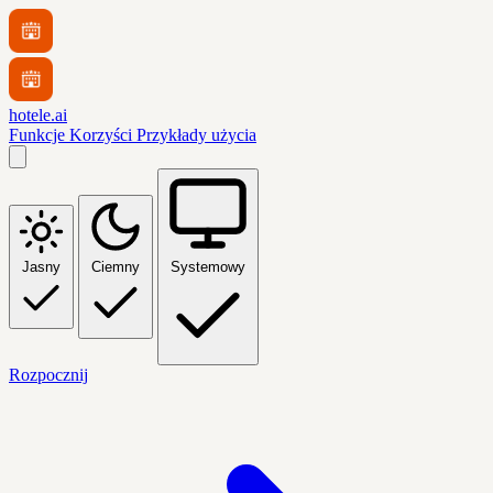
hotele.ai
Funkcje
Korzyści
Przykłady użycia
Jasny
Ciemny
Systemowy
Rozpocznij