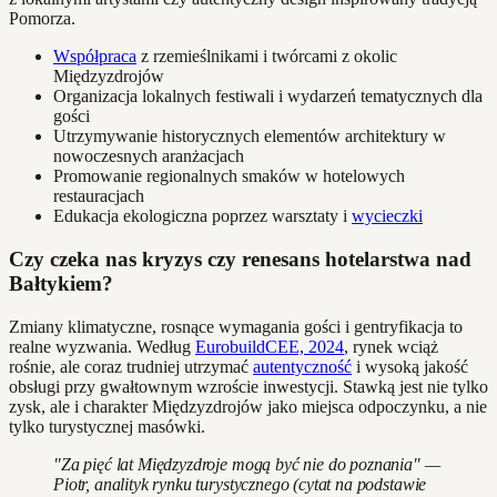
Pomorza.
Współpraca
z rzemieślnikami i twórcami z okolic
Międzyzdrojów
Organizacja lokalnych festiwali i wydarzeń tematycznych dla
gości
Utrzymywanie historycznych elementów architektury w
nowoczesnych aranżacjach
Promowanie regionalnych smaków w hotelowych
restauracjach
Edukacja ekologiczna poprzez warsztaty i
wycieczki
Czy czeka nas kryzys czy renesans hotelarstwa nad
Bałtykiem?
Zmiany klimatyczne, rosnące wymagania gości i gentryfikacja to
realne wyzwania. Według
EurobuildCEE, 2024
, rynek wciąż
rośnie, ale coraz trudniej utrzymać
autentyczność
i wysoką jakość
obsługi przy gwałtownym wzroście inwestycji. Stawką jest nie tylko
zysk, ale i charakter Międzyzdrojów jako miejsca odpoczynku, a nie
tylko turystycznej masówki.
"Za pięć lat Międzyzdroje mogą być nie do poznania" —
Piotr, analityk rynku turystycznego (cytat na podstawie