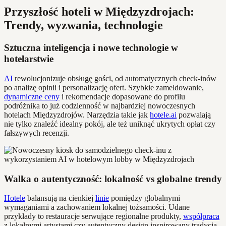
Przyszłość hoteli w Międzyzdrojach:
Trendy, wyzwania, technologie
Sztuczna inteligencja i nowe technologie w
hotelarstwie
AI
rewolucjonizuje obsługę gości, od automatycznych check-inów
po analizę opinii i personalizację ofert. Szybkie zameldowanie,
dynamiczne ceny
i rekomendacje dopasowane do profilu
podróżnika to już codzienność w najbardziej nowoczesnych
hotelach Międzyzdrojów. Narzędzia takie jak
hotele.ai
pozwalają
nie tylko znaleźć idealny pokój, ale też uniknąć ukrytych opłat czy
fałszywych recenzji.
Walka o autentyczność: lokalność vs globalne trendy
Hotele
balansują na cienkiej
linie
pomiędzy globalnymi
wymaganiami a zachowaniem lokalnej tożsamości. Udane
przykłady to restauracje serwujące regionalne produkty,
współpraca
z lokalnymi artystami czy autentyczny design inspirowany tradycją