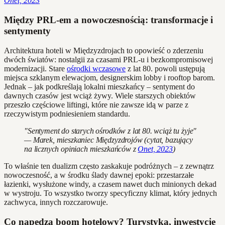
Onet, 2023
Między PRL-em a nowoczesnością: transformacje i
sentymenty
Architektura hoteli w Międzyzdrojach to opowieść o zderzeniu
dwóch światów: nostalgii za czasami PRL-u i bezkompromisowej
modernizacji. Stare
ośrodki wczasowe
z lat 80. powoli ustępują
miejsca szklanym elewacjom, designerskim lobby i rooftop barom.
Jednak – jak podkreślają lokalni mieszkańcy – sentyment do
dawnych czasów jest wciąż żywy. Wiele starszych obiektów
przeszło częściowe liftingi, które nie zawsze idą w parze z
rzeczywistym podniesieniem standardu.
"Sentyment do starych ośrodków z lat 80. wciąż tu żyje"
— Marek, mieszkaniec Międzyzdrojów (cytat, bazujący
na licznych opiniach mieszkańców z
Onet, 2023
)
To właśnie ten dualizm często zaskakuje podróżnych – z zewnątrz
nowoczesność, a w środku ślady dawnej epoki: przestarzałe
łazienki, wysłużone windy, a czasem nawet duch minionych dekad
w wystroju. To wszystko tworzy specyficzny klimat, który jednych
zachwyca, innych rozczarowuje.
Co napędza boom hotelowy? Turystyka, inwestycje