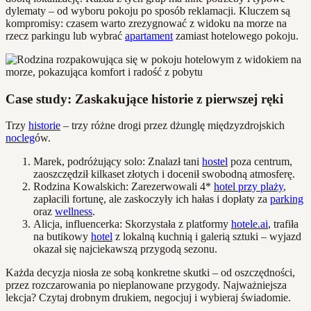
dylematy – od wyboru pokoju po sposób reklamacji. Kluczem są
kompromisy: czasem warto zrezygnować z widoku na morze na
rzecz parkingu lub wybrać
apartament
zamiast hotelowego pokoju.
Case study: Zaskakujące historie z pierwszej ręki
Trzy
historie
– trzy różne drogi przez dżunglę międzyzdrojskich
nocleg
ów.
Marek, podróżujący solo: Znalazł tani
hostel
poza centrum,
zaoszczędził kilkaset złotych i docenił swobodną atmosferę.
Rodzina Kowalskich: Zarezerwowali 4*
hotel przy plaży
,
zapłacili fortunę, ale zaskoczyły ich hałas i dopłaty za
parking
oraz
wellness
.
Alicja, influencerka: Skorzystała z platformy
hotele.ai
, trafiła
na butikowy
hotel
z lokalną kuchnią i galerią sztuki – wyjazd
okazał się najciekawszą przygodą sezonu.
Każda decyzja niosła ze sobą konkretne skutki – od oszczędności,
przez rozczarowania po nieplanowane przygody. Najważniejsza
lekcja? Czytaj drobnym drukiem, negocjuj i wybieraj świadomie.