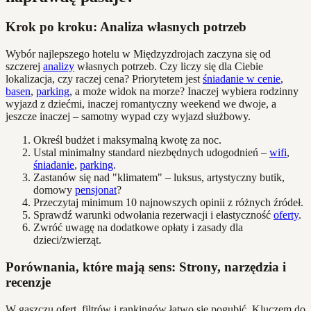
Krok po kroku: Analiza własnych potrzeb
Wybór najlepszego hotelu w Międzyzdrojach zaczyna się od
szczerej
analizy
własnych potrzeb. Czy liczy się dla Ciebie
lokalizacja, czy raczej cena? Priorytetem jest
śniadanie w cenie
,
basen
,
parking
, a może widok na morze? Inaczej wybiera rodzinny
wyjazd z dziećmi, inaczej romantyczny weekend we dwoje, a
jeszcze inaczej – samotny wypad czy wyjazd służbowy.
Określ budżet i maksymalną kwotę za noc.
Ustal minimalny standard niezbędnych udogodnień –
wifi
,
śniadanie
,
parking
.
Zastanów się nad "klimatem" – luksus, artystyczny butik,
domowy
pensjonat
?
Przeczytaj minimum 10 najnowszych opinii z różnych źródeł.
Sprawdź warunki odwołania rezerwacji i elastyczność
oferty
.
Zwróć uwagę na dodatkowe opłaty i zasady dla
dzieci/zwierząt.
Porównania, które mają sens: Strony, narzędzia i
recenzje
W gąszczu ofert, filtrów i rankingów łatwo się pogubić. Kluczem do