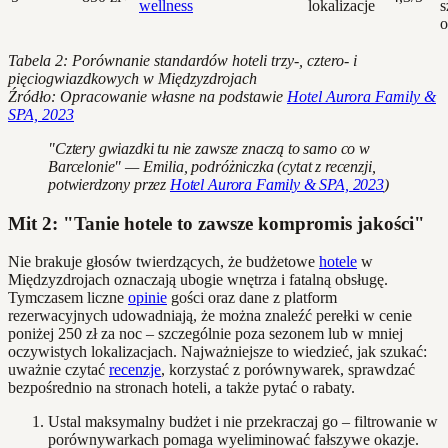
wellness
lokalizacje
s
o
Tabela 2: Porównanie standardów hoteli trzy-, cztero- i
pięciogwiazdkowych w Międzyzdrojach
Źródło: Opracowanie własne na podstawie
Hotel Aurora Family &
SPA, 2023
"Cztery gwiazdki tu nie zawsze znaczą to samo co w
Barcelonie" — Emilia, podróżniczka (cytat z recenzji,
potwierdzony przez
Hotel Aurora Family & SPA, 2023
)
Mit 2: "Tanie hotele to zawsze kompromis jakości"
Nie brakuje głosów twierdzących, że budżetowe
hotele
w
Międzyzdrojach oznaczają ubogie wnętrza i fatalną obsługę.
Tymczasem liczne
opinie
gości oraz dane z platform
rezerwacyjnych udowadniają, że można znaleźć perełki w cenie
poniżej 250 zł za noc – szczególnie poza sezonem lub w mniej
oczywistych lokalizacjach. Najważniejsze to wiedzieć, jak szukać:
uważnie czytać
recenzje
, korzystać z porównywarek, sprawdzać
bezpośrednio na stronach hoteli, a także pytać o rabaty.
Ustal maksymalny budżet i nie przekraczaj go – filtrowanie w
porównywarkach pomaga wyeliminować fałszywe okazje.