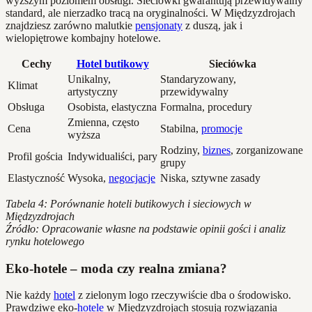
wyższym poziomem obsługi. Sieciówki gwarantują przewidywalny
standard, ale nierzadko tracą na oryginalności. W Międzyzdrojach
znajdziesz zarówno malutkie
pensjonaty
z duszą, jak i
wielopiętrowe kombajny hotelowe.
Cechy
Hotel butikowy
Sieciówka
Unikalny,
Standaryzowany,
Klimat
artystyczny
przewidywalny
Obsługa
Osobista, elastyczna
Formalna, procedury
Zmienna, często
Cena
Stabilna,
promocje
wyższa
Rodziny,
biznes
, zorganizowane
Profil gościa
Indywidualiści, pary
grupy
Elastyczność
Wysoka,
negocjacje
Niska, sztywne zasady
Tabela 4: Porównanie hoteli butikowych i sieciowych w
Międzyzdrojach
Źródło: Opracowanie własne na podstawie opinii gości i analiz
rynku hotelowego
Eko-hotele – moda czy realna zmiana?
Nie każdy
hotel
z zielonym logo rzeczywiście dba o środowisko.
Prawdziwe eko-
hotele
w Międzyzdrojach stosują rozwiązania