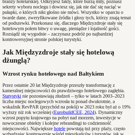
branży hotelarskiej. Odkryjesz fakty, które burzą mity, poznasz
sekrety wyboru noclegu i dowiesz się, jak nie dać się naciąć w
pułapki, o których nikt głośno nie mówi. Wszystko w oparciu o
twarde dane, zweryfikowane źródła i głosy tych, którzy znają temat
od podszewki. Przekonasz się, dlaczego Międzyzdroje stały się
hotelowym polem bitwy o uwagę, pieniądze i lojalność gości.
Rozsiądź się wygodnie – zaczynasz podróż po najbardziej
kontrowersyjnej stronie polskiej turystyki.
Jak Międzyzdroje stały się hotelową
dżunglą?
Wzrost rynku hotelowego nad Bałtykiem
Przez ostatnie 20 lat Międzyzdroje przeszły transformację z
kameralnej miejscowości do prawdziwego hotelowego zagłębia.
Statystyki
nie pozostawiają złudzeń – tylko w latach 2003–2023
liczba miejsc noclegowych wzrosła tu ponad dwukrotnie, a
wskaźnik RevPAR (przychód na pokój) w 2023 roku był aż o 19%
wyższy niż rok wcześniej (
EurobuildCEE, 2024
). Dynamiczny
wzrost popytu krajowego na pobyt nad morzem, inwestycje w
nowoczesne obiekty i kolejne rebrandingi to codzienność
miejscowości. Największe
hotele
powstają tuż przy plaży, często
wzbudzając kontrowersje wśród mieszkańców i turystów, jak w