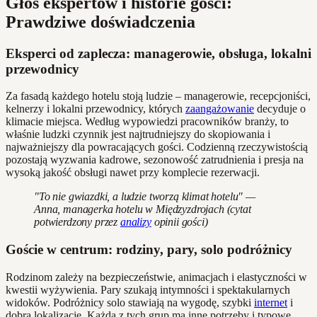
Głos ekspertów i historie gości:
Prawdziwe doświadczenia
Eksperci od zaplecza: managerowie, obsługa, lokalni
przewodnicy
Za fasadą każdego hotelu stoją ludzie – managerowie, recepcjoniści,
kelnerzy i lokalni przewodnicy, których
zaangażowanie
decyduje o
klimacie miejsca. Według wypowiedzi pracowników branży, to
właśnie ludzki czynnik jest najtrudniejszy do skopiowania i
najważniejszy dla powracających gości. Codzienną rzeczywistością
pozostają wyzwania kadrowe, sezonowość zatrudnienia i presja na
wysoką jakość obsługi nawet przy komplecie rezerwacji.
"To nie gwiazdki, a ludzie tworzą klimat hotelu" —
Anna, managerka hotelu w Międzyzdrojach (cytat
potwierdzony przez
analizy
opinii gości)
Goście w centrum: rodziny, pary, solo podróżnicy
Rodzinom zależy na bezpieczeństwie, animacjach i elastyczności w
kwestii wyżywienia. Pary szukają intymności i spektakularnych
widoków. Podróżnicy solo stawiają na wygodę, szybki
internet
i
dobrą lokalizację. Każda z tych grup ma inne potrzeby i typowe