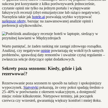
sukcesu jest korzystanie z kilku porównywarek jednocześnie,
czytanie opinii nie tylko na jednym portalu i wyłapywanie
fałszywych recenzji (zbyt entuzjastyczne lub rażąco negatywne).
Narzędzia takie jak
hotele.ai
pozwalają szybko wytypować
najlepsze oferty
, bazując na zaawansowanej analizie opinii i
preferencji użytkowników.
Warto pamiętać, że żaden ranking nie zastąpi zdrowego rozsądku.
Analizuj, czy negatywne
opinie
powtarzają się wokół tych samych
problemów, sprawdzaj daty remontów i uważnie czytaj regulamin –
zwłaszcza sekcje dotyczące opłat dodatkowych.
Sekrety poza sezonem: Kiedy, gdzie i jak
rezerwować?
Rezerwowanie poza sezonem to sposób na tańszy i spokojniejszy
wypoczynek.
Statystyki
pokazują, że ceny pokoi spadają średnio o
25–40% w porównaniu z okresem wakacyjnym, a dostępność
miejsc rośnie kilkukrotnie. Nietypowe terminy, jak początek
czerwca czy wrzesień, gwarantują większy komfort i mniej tłoku.