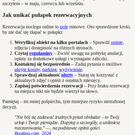
szczytem – w maju, czerwcu lub wrześniu.
Jak unikać pułapek rezerwacyjnych
Rezerwacja noclegu online to
pole
minowe. Oto sprawdzone kroki,
by nie dać się złapać w pułapki:
Weryfikuj obiekt na kilku portalach
– Sprawdź
opinie
,
zdjęcia i dostępność na różnych stronach.
Czytaj
regulaminy
– Zwróć uwagę na politykę anulacji,
opłaty za dodatkowe usługi i wymagane zaliczki.
Kontaktuj się bezpośrednio
– Zadaj pytania o możliwe
ukryte koszty
,
parking
,
wyżywienie
.
Sprawdzaj aktualność
oferty
– Staraj się korzystać z
aktualnych zdjęć i opinii z ostatnich miesięcy.
Zapisuj potwierdzenia rezerwacji
– Przy braku rezerwacji
na miejscu nikt nie będzie wierzył na słowo.
Pamiętaj – im mniej pośpiechu, tym mniejsze ryzyko nietrafionej
decyzji.
"Nie bój się zadawać trudnych pytań obsłudze – to Twój
urlop i Twoje pieniądze. Dopytaj o szczegóły, a unikniesz
rozczarowania." —, na podstawie opinii gości
Booking.com, 2024