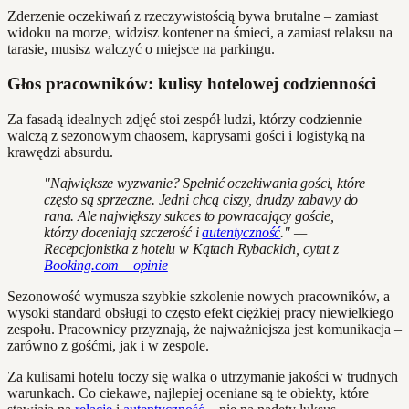
Zderzenie oczekiwań z rzeczywistością bywa brutalne – zamiast
widoku na morze, widzisz kontener na śmieci, a zamiast relaksu na
tarasie, musisz walczyć o miejsce na parkingu.
Głos pracowników: kulisy hotelowej codzienności
Za fasadą idealnych zdjęć stoi zespół ludzi, którzy codziennie
walczą z sezonowym chaosem, kaprysami gości i logistyką na
krawędzi absurdu.
"Największe wyzwanie? Spełnić oczekiwania gości, które
często są sprzeczne. Jedni chcą ciszy, drudzy zabawy do
rana. Ale największy sukces to powracający goście,
którzy doceniają szczerość i
autentyczność
." —
Recepcjonistka z hotelu w Kątach Rybackich, cytat z
Booking.com – opinie
Sezonowość wymusza szybkie szkolenie nowych pracowników, a
wysoki standard obsługi to często efekt ciężkiej pracy niewielkiego
zespołu. Pracownicy przyznają, że najważniejsza jest komunikacja –
zarówno z gośćmi, jak i w zespole.
Za kulisami hotelu toczy się walka o utrzymanie jakości w trudnych
warunkach. Co ciekawe, najlepiej oceniane są te obiekty, które