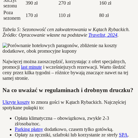
Szczyt
390 zł
270 zł
160 zł
sezonu
Poza
170 zł
110 zł
80 zł
sezonem
Tabela 5: Sezonowość cen zakwaterowania w Kątach Rybackich.
Źródło: Opracowanie własne na podstawie
Travelist, 2024
.
Najwięcej można zaoszczędzić, korzystając z ofert specjalnych,
promocji
last minute
i wcześniejszych rezerwacji. Warto śledzić
ceny przez kilka tygodni – różnice bywają znaczące nawet na tej
samej stronie.
Na co uważać w regulaminach i drobnym druczku?
Ukryte koszty
to zmora gości w Kątach Rybackich. Najczęściej
spotykane pułapki to:
Opłata klimatyczna – obowiązkowa, zwykle 2-3
zł/osoba/noc.
Parking płatny
dodatkowo, czasem tylko gotówką.
Opłaty za ręczniki, szlafroki lub korzystanie ze strefy
SPA
.