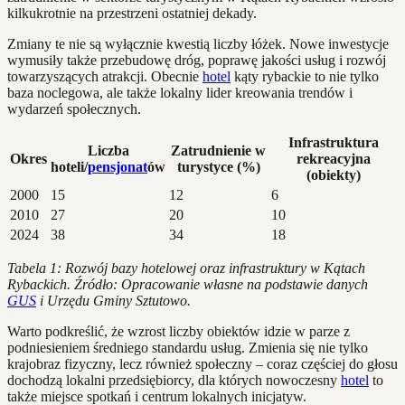
kilkukrotnie na przestrzeni ostatniej dekady.
Zmiany te nie są wyłącznie kwestią liczby łóżek. Nowe inwestycje
wymusiły także przebudowę dróg, poprawę jakości usług i rozwój
towarzyszących atrakcji. Obecnie
hotel
kąty rybackie to nie tylko
baza noclegowa, ale także lokalny lider kreowania trendów i
wydarzeń społecznych.
Infrastruktura
Liczba
Zatrudnienie w
Okres
rekreacyjna
hoteli/
pensjonat
ów
turystyce (%)
(obiekty)
2000
15
12
6
2010
27
20
10
2024
38
34
18
Tabela 1: Rozwój bazy hotelowej oraz infrastruktury w Kątach
Rybackich. Źródło: Opracowanie własne na podstawie danych
GUS
i Urzędu Gminy Sztutowo.
Warto podkreślić, że wzrost liczby obiektów idzie w parze z
podniesieniem średniego standardu usług. Zmienia się nie tylko
krajobraz fizyczny, lecz również społeczny – coraz częściej do głosu
dochodzą lokalni przedsiębiorcy, dla których nowoczesny
hotel
to
także miejsce spotkań i centrum lokalnych inicjatyw.