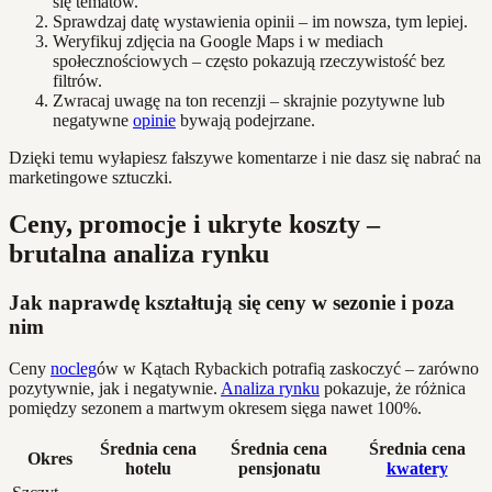
się tematów.
Sprawdzaj datę wystawienia opinii – im nowsza, tym lepiej.
Weryfikuj zdjęcia na Google Maps i w mediach
społecznościowych – często pokazują rzeczywistość bez
filtrów.
Zwracaj uwagę na ton recenzji – skrajnie pozytywne lub
negatywne
opinie
bywają podejrzane.
Dzięki temu wyłapiesz fałszywe komentarze i nie dasz się nabrać na
marketingowe sztuczki.
Ceny, promocje i ukryte koszty –
brutalna analiza rynku
Jak naprawdę kształtują się ceny w sezonie i poza
nim
Ceny
nocleg
ów w Kątach Rybackich potrafią zaskoczyć – zarówno
pozytywnie, jak i negatywnie.
Analiza rynku
pokazuje, że różnica
pomiędzy sezonem a martwym okresem sięga nawet 100%.
Średnia cena
Średnia cena
Średnia cena
Okres
hotelu
pensjonatu
kwatery