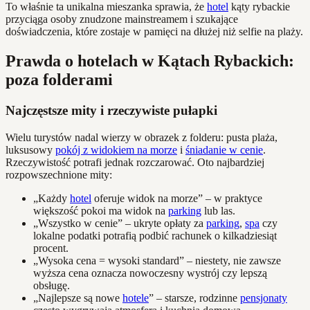
To właśnie ta unikalna mieszanka sprawia, że
hotel
kąty rybackie
przyciąga osoby znudzone mainstreamem i szukające
doświadczenia, które zostaje w pamięci na dłużej niż selfie na plaży.
Prawda o hotelach w Kątach Rybackich:
poza folderami
Najczęstsze mity i rzeczywiste pułapki
Wielu turystów nadal wierzy w obrazek z folderu: pusta plaża,
luksusowy
pokój z widokiem na morze
i
śniadanie w cenie
.
Rzeczywistość potrafi jednak rozczarować. Oto najbardziej
rozpowszechnione mity:
„Każdy
hotel
oferuje widok na morze” – w praktyce
większość pokoi ma widok na
parking
lub las.
„Wszystko w cenie” – ukryte opłaty za
parking
,
spa
czy
lokalne podatki potrafią podbić rachunek o kilkadziesiąt
procent.
„Wysoka cena = wysoki standard” – niestety, nie zawsze
wyższa cena oznacza nowoczesny wystrój czy lepszą
obsługę.
„Najlepsze są nowe
hotele
” – starsze, rodzinne
pensjonaty