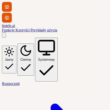
hotele.ai
Funkcje
Korzyści
Przykłady użycia
Jasny
Ciemny
Systemowy
Rozpocznij