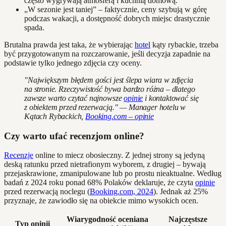
często wygrywają atmosferą i kuchnią domową.
„W sezonie jest taniej” – faktycznie, ceny szybują w górę
podczas wakacji, a dostępność dobrych miejsc drastycznie
spada.
Brutalna prawda jest taka, że wybierając
hotel
kąty rybackie, trzeba
być przygotowanym na rozczarowanie, jeśli decyzja zapadnie na
podstawie tylko jednego zdjęcia czy oceny.
"Największym błędem gości jest ślepa wiara w zdjęcia
na stronie. Rzeczywistość bywa bardzo różna – dlatego
zawsze warto czytać najnowsze
opinie
i kontaktować się
z obiektem przed rezerwacją." — Manager hotelu w
Kątach Rybackich,
Booking.com – opinie
Czy warto ufać recenzjom online?
Recenzje
online to miecz obosieczny. Z jednej strony są jedyną
deską ratunku przed nietrafionym wyborem, z drugiej – bywają
przejaskrawione, zmanipulowane lub po prostu nieaktualne. Według
badań z 2024 roku ponad 68% Polaków deklaruje, że czyta
opinie
przed rezerwacją noclegu (
Booking.com, 2024
). Jednak aż 25%
przyznaje, że zawiodło się na obiekcie mimo wysokich ocen.
Wiarygodność oceniana
Najczęstsze
Typ opinii