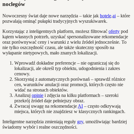
noclegów
Nowoczesny świat daje nowe narzędzia – takie jak
hotele
.
ai
– które
pozwalają ominąć pułapki tradycyjnych wyszukiwarek.
Korzystając z inteligentnych platform, możesz filtrować
oferty
pod
kątem własnych potrzeb, uzyskać spersonalizowane rekomendacje
oraz porównywać ceny i warunki z wielu źródeł jednocześnie. To
nie tylko oszczędność czasu, ale także skuteczny sposób na
wyłapanie nietypowych, mało znanych lokalizacji.
Wprowadź dokładne preferencje – nie ograniczaj się do
lokalizacji, ale określ typ obiektu, udogodnienia i zakres
cenowy.
Skorzystaj z automatycznych porównań – sprawdź różnice
cen, warunków anulacji oraz promocji, których często nie
widać na stronach obiektów.
Analizuj
opinie
i zdjęcia na kilku platformach – szeroki
przekrój źródeł daje pełniejszy obraz.
Zwracaj uwagę na rekomendacje
AI
– często odkrywają
miejsca, których nie znajdziesz w klasycznych rankingach.
Inteligentne narzędzia zmieniają reguły
gry
, umożliwiając bardziej
świadomy wybór i realne oszczędności.