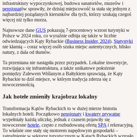
infrastruktury wypoczynkowej, budowa sanatoriów, muzeów i
pensjonat
ów sprawiły, że dzisiaj miejscowość ta stała się jednym z
najbardziej pożądanych kierunków dla tych, którzy szukają czegoś
więcej niż tylko morza.
Najnowsze dane
GUS
pokazują 7-procentowy wzrost turystyki w
Polsce w 2024 roku, co wyraźnie odbija się także w liczbie
odwiedzających Kąty Rybackie (
Business Insider, 2024
).
Statystyki
nie kłamią – coraz więcej osób szuka miejsc autentycznych, blisko
natury, z dala od tłumów.
Ta przemiana nie nastąpiła przez przypadek. Lokalne inwestycje,
rozwijająca się infrastruktura, a także unikatowe położenie
pomiędzy Zalewem Wiślanym a Bałtykiem sprawiają, że Kąty
Rybackie to dziś miejsce, w którym tradycja zderza się z
nowoczesnością.
Jak hotele zmieniły krajobraz lokalny
Transformacja Kątów Rybackich to w dużej mierze historia
lokalnych hoteli. Początkowo
pensjonaty
i
kwatery prywatne
wypełniały każdą uliczkę, jednak z czasem pojawiły się
nowoczesne
hotele
, często z rozbudowaną ofertą
SPA
i rekreacyjną.
To właśnie one stały się motorem napędowym gospodarki –
zatrudnienie w sektorze turystycznym w Kątach Rybackich wzrosło