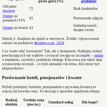
przez gości (%)
problemy
Oficjalne
72
Brak konkretów
recenzje
Opinie
na
65
Przestarzałe zdjęcia
portalach OTA
Subiektywność,
Opinie
na forach
43
skrajne oceny
Tabela 2: Zaufanie do opinii w internecie. Źródło: Opracowanie
własne na podstawie
Booking.com, 2024
.
Czy warto ufać recenzjom? Tak, ale z dystansem. Najlepiej szukać
powtarzających się wątków i zwracać uwagę na szczegóły –
opinie
o śniadaniu, czystości, podejściu obsługi. Kluczowa jest także data
wystawienia recenzji – co było aktualne rok temu, dziś może być
nieprawdziwe.
Porównanie hoteli, pensjonatów i kwater
Wybór pomiędzy hotelem, pensjonatem a prywatną kwaterą to
więcej niż kwestia ceny. To decyzja o sposobie spędzenia urlopu.
Rodzaj
Średnia cena
Standard usług
Dla kogo?
obiektu
(noc/os.)