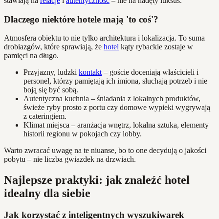
stawiają na
relacje
i
autentyczność
– nie na nadęty luksus.
Dlaczego niektóre hotele mają 'to coś'?
Atmosfera obiektu to nie tylko architektura i lokalizacja. To suma
drobiazgów, które sprawiają, że
hotel
kąty rybackie zostaje w
pamięci na długo.
Przyjazny, ludzki
kontakt
– goście doceniają właścicieli i
personel, którzy pamiętają ich imiona, słuchają potrzeb i nie
boją się być sobą.
Autentyczna kuchnia – śniadania z lokalnych produktów,
świeże ryby prosto z portu czy domowe wypieki wygrywają
z cateringiem.
Klimat miejsca – aranżacja wnętrz, lokalna sztuka, elementy
historii regionu w pokojach czy lobby.
Warto zwracać uwagę na te niuanse, bo to one decydują o jakości
pobytu – nie liczba gwiazdek na drzwiach.
Najlepsze praktyki: jak znaleźć hotel
idealny dla siebie
Jak korzystać z inteligentnych wyszukiwarek