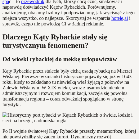
spa
ć – to
przewodnik
dla tych, którzy chcą czuć, smakować i
naprawdę doświadczyć Kątów Rybackich. Porównujemy,
analizujemy, obalamy bzdury i podpowiadamy, jak wycisnąć z tego
miejsca wszystko, co najlepsze. Skorzystaj ze wsparcia
hotele
.
ai
i
sprawdź, czego nie powiedzą Ci w żadnej reklamie.
Dlaczego Kąty Rybackie stały się
turystycznym fenomenem?
Od wioski rybackiej do mekkę urlopowiczów
Kąty Rybackie przez stulecia były cichą osadą rybacką na Mierzei
Wiślanej. Pierwsze wzmianki historyczne pojawiły się już w 1643
roku, kiedy to zakładano tu niewielką wieś żyjącą z połowów na
Zalewie Wiślanym. W XIX wieku, wraz z usamodzielnieniem
administracyjnym i rozwojem komunikacji, zaczęła się powolna
transformacja regionu – coraz odważniej spoglądano w stronę
turystyki.
Po II wojnie światowej Kąty Rybackie przeszły metamorfozę, której
nie powstydziłby się żaden kurort. Dynamiczny rozwój