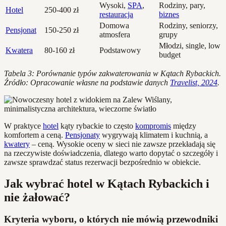
Wysoki,
SPA
,
Rodziny, pary,
Hotel
250-400 zł
restauracja
biznes
Domowa
Rodziny, seniorzy,
Pensjonat
150-250 zł
atmosfera
grupy
Młodzi, single, low
Kwatera
80-160 zł
Podstawowy
budget
Tabela 3: Porównanie typów zakwaterowania w Kątach Rybackich.
Źródło: Opracowanie własne na podstawie danych
Travelist, 2024
.
W praktyce
hotel
kąty rybackie to często
kompromis
między
komfortem a ceną.
Pensjonaty
wygrywają klimatem i kuchnią, a
kwatery
– ceną. Wysokie oceny w sieci nie zawsze przekładają się
na rzeczywiste doświadczenia, dlatego warto dopytać o szczegóły i
zawsze sprawdzać status rezerwacji bezpośrednio w obiekcie.
Jak wybrać hotel w Kątach Rybackich i
nie żałować?
Kryteria wyboru, o których nie mówią przewodniki