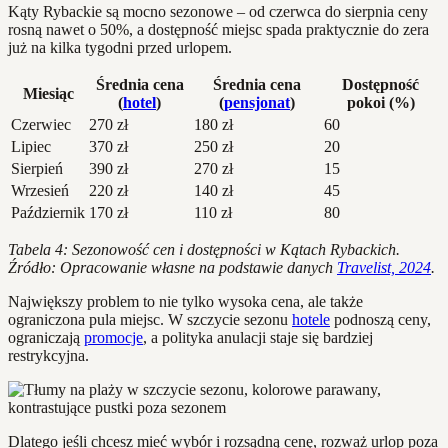
Kąty Rybackie są mocno sezonowe – od czerwca do sierpnia ceny
rosną nawet o 50%, a dostępność miejsc spada praktycznie do zera
już na kilka tygodni przed urlopem.
Średnia cena
Średnia cena
Dostępność
Miesiąc
(
hotel
)
(
pensjonat
)
pokoi (%)
Czerwiec
270 zł
180 zł
60
Lipiec
370 zł
250 zł
20
Sierpień
390 zł
270 zł
15
Wrzesień
220 zł
140 zł
45
Październik
170 zł
110 zł
80
Tabela 4: Sezonowość cen i dostępności w Kątach Rybackich.
Źródło: Opracowanie własne na podstawie danych
Travelist, 2024
.
Największy problem to nie tylko wysoka cena, ale także
ograniczona pula miejsc. W szczycie sezonu
hotele
podnoszą ceny,
ograniczają
promocje
, a polityka anulacji staje się bardziej
restrykcyjna.
Dlatego jeśli chcesz mieć wybór i rozsądną cenę, rozważ urlop poza