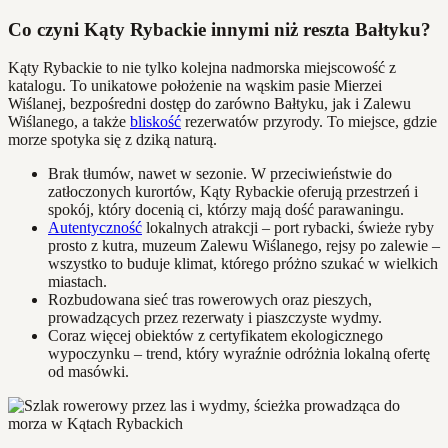
Co czyni Kąty Rybackie innymi niż reszta Bałtyku?
Kąty Rybackie to nie tylko kolejna nadmorska miejscowość z
katalogu. To unikatowe położenie na wąskim pasie Mierzei
Wiślanej, bezpośredni dostęp do zarówno Bałtyku, jak i Zalewu
Wiślanego, a także
bliskość
rezerwatów przyrody. To miejsce, gdzie
morze spotyka się z dziką naturą.
Brak tłumów, nawet w sezonie. W przeciwieństwie do
zatłoczonych kurortów, Kąty Rybackie oferują przestrzeń i
spokój, który docenią ci, którzy mają dość parawaningu.
Autentyczność
lokalnych atrakcji – port rybacki, świeże ryby
prosto z kutra, muzeum Zalewu Wiślanego, rejsy po zalewie –
wszystko to buduje klimat, którego próżno szukać w wielkich
miastach.
Rozbudowana sieć tras rowerowych oraz pieszych,
prowadzących przez rezerwaty i piaszczyste wydmy.
Coraz więcej obiektów z certyfikatem ekologicznego
wypoczynku – trend, który wyraźnie odróżnia lokalną ofertę
od masówki.