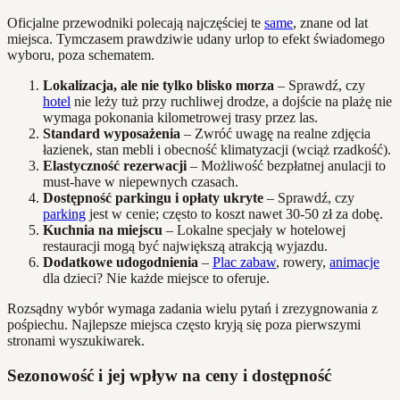
Oficjalne przewodniki polecają najczęściej te
same
, znane od lat
miejsca. Tymczasem prawdziwie udany urlop to efekt świadomego
wyboru, poza schematem.
Lokalizacja, ale nie tylko blisko morza
– Sprawdź, czy
hotel
nie leży tuż przy ruchliwej drodze, a dojście na plażę nie
wymaga pokonania kilometrowej trasy przez las.
Standard wyposażenia
– Zwróć uwagę na realne zdjęcia
łazienek, stan mebli i obecność klimatyzacji (wciąż rzadkość).
Elastyczność rezerwacji
– Możliwość bezpłatnej anulacji to
must-have w niepewnych czasach.
Dostępność parkingu i opłaty ukryte
– Sprawdź, czy
parking
jest w cenie; często to koszt nawet 30-50 zł za dobę.
Kuchnia na miejscu
– Lokalne specjały w hotelowej
restauracji mogą być największą atrakcją wyjazdu.
Dodatkowe udogodnienia
–
Plac zabaw
, rowery,
animacje
dla dzieci? Nie każde miejsce to oferuje.
Rozsądny wybór wymaga zadania wielu pytań i zrezygnowania z
pośpiechu. Najlepsze miejsca często kryją się poza pierwszymi
stronami wyszukiwarek.
Sezonowość i jej wpływ na ceny i dostępność