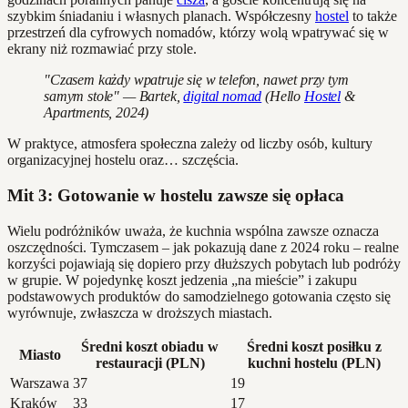
szybkim śniadaniu i własnych planach. Współczesny
hostel
to także
przestrzeń dla cyfrowych nomadów, którzy wolą wpatrywać się w
ekrany niż rozmawiać przy stole.
"Czasem każdy wpatruje się w telefon, nawet przy tym
samym stole" — Bartek,
digital nomad
(Hello
Hostel
&
Apartments, 2024)
W praktyce, atmosfera społeczna zależy od liczby osób, kultury
organizacyjnej hostelu oraz… szczęścia.
Mit 3: Gotowanie w hostelu zawsze się opłaca
Wielu podróżników uważa, że kuchnia wspólna zawsze oznacza
oszczędności. Tymczasem – jak pokazują dane z 2024 roku – realne
korzyści pojawiają się dopiero przy dłuższych pobytach lub podróży
w grupie. W pojedynkę koszt jedzenia „na mieście” i zakupu
podstawowych produktów do samodzielnego gotowania często się
wyrównuje, zwłaszcza w droższych miastach.
Średni koszt obiadu w
Średni koszt posiłku z
Miasto
restauracji (PLN)
kuchni hostelu (PLN)
Warszawa
37
19
Kraków
33
17