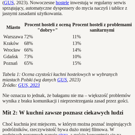
(
GUS
, 2023). Nowoczesne
hostele
inwestują w regularny serwis
sprzątający, automatyczne dyspensery do mycia naczyń i tablice z
jasnymi zasadami użytkowania.
Procent hosteli z oceną
Procent hosteli z problemami
Miasto
"dobry+"
sanitarnymi
Warszawa
72%
11%
Kraków
68%
13%
Wrocław
66%
14%
Gdańsk
73%
10%
Poznań
65%
15%
Tabela 1: Ocena czystości kuchni hostelowych w wybranych
miastach Polski (wg danych
GUS
, 2023)
Źródło:
GUS, 2023
Nie oznacza to jednak, że bałaganu nie ma – większość problemów
wynika z braku komunikacji i nieprzestrzegania zasad przez gości.
Mit 2: W kuchni zawsze poznasz ciekawych ludzi
Choć kuchnia jest miejscem, w którym można poznać inspirujących
podróżników, rzeczywistość bywa dużo mniej filmowa. W
godzinach porannych panuje
cisza
, a goście koncentrują się na