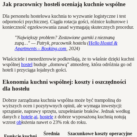
Jak pracownicy hosteli oceniają kuchnie wspólne
Dla personelu hostelowa kuchnia to wyzwanie logistyczne i test
odporności psychicznej. Ciągła rotacja gości, różnice kulturowe i
konieczność egzekwowania zasad wymagają skutecznych procedur.
"Największy problem? Zostawione garnki z nieznaną
zupą…" — Patryk, pracownik hostelu (
Hello Hostel &
Apartments – Booking.com
, 2024)
Właściciele i menedżerowie podkreślają, że to właśnie dzięki kuchni
wspólnej
hostel
buduje „domową” atmosferę, która odróżnia go od
hoteli i przyciąga lojalnych gości.
Ekonomia kuchni wspólnej: koszty i oszczędności
dla hostelu
Dobrze zarządzana kuchnia wspólna może być trampoliną do
wyższych ocen i pozytywnych opinii, ale wymaga inwestycji:
sprzątanie, naprawy sprzętu, uzupełnianie braków. Jednak według
danych z
hotele
.
ai
,
hostele
z dobrze wyposażoną kuchnią notują
wzrost
ob
łożenia nawet o 23% rok do roku.
Średnia
Szacunkowe koszty operacyjne
Funkcje kuchni