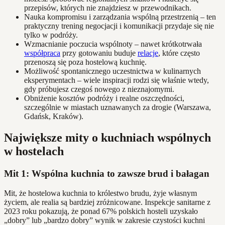
przepisów, których nie znajdziesz w przewodnikach.
Nauka kompromisu i zarządzania wspólną przestrzenią – ten
praktyczny trening negocjacji i komunikacji przydaje się nie
tylko w podróży.
Wzmacnianie poczucia wspólnoty – nawet krótkotrwała
współpraca
przy gotowaniu buduje
relacje
, które często
przenoszą się poza hostelową kuchnię.
Możliwość spontanicznego uczestnictwa w kulinarnych
eksperymentach – wiele inspiracji rodzi się właśnie wtedy,
gdy próbujesz czegoś nowego z nieznajomymi.
Obniżenie kosztów podróży i realne oszczędności,
szczególnie w miastach uznawanych za drogie (Warszawa,
Gdańsk, Kraków).
Największe mity o kuchniach wspólnych
w hostelach
Mit 1: Wspólna kuchnia to zawsze brud i bałagan
Mit, że hostelowa kuchnia to królestwo brudu, żyje własnym
życiem, ale realia są bardziej zróżnicowane. Inspekcje sanitarne z
2023 roku pokazują, że ponad 67% polskich hosteli uzyskało
„dobry” lub „bardzo dobry” wynik w zakresie czystości kuchni