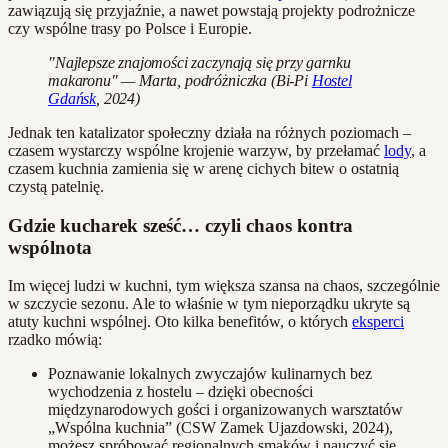
zawiązują się przyjaźnie, a nawet powstają projekty podrożnicze
czy wspólne trasy po Polsce i Europie.
"Najlepsze znajomości zaczynają się przy garnku
makaronu" — Marta, podróżniczka (Bi-Pi
Hostel
Gdańsk
, 2024)
Jednak ten katalizator społeczny działa na różnych poziomach –
czasem wystarczy wspólne krojenie warzyw, by przełamać
lody
, a
czasem kuchnia zamienia się w arenę cichych bitew o ostatnią
czystą patelnię.
Gdzie kucharek sześć… czyli chaos kontra
wspólnota
Im więcej ludzi w kuchni, tym większa szansa na chaos, szczególnie
w szczycie sezonu. Ale to właśnie w tym nieporządku ukryte są
atuty kuchni wspólnej. Oto kilka benefitów, o których
eksperci
rzadko mówią:
Poznawanie lokalnych zwyczajów kulinarnych bez
wychodzenia z hostelu – dzięki obecności
międzynarodowych gości i organizowanych warsztatów
„Wspólna kuchnia” (CSW Zamek Ujazdowski, 2024),
możesz spróbować regionalnych smaków i nauczyć się