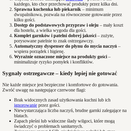
każdego, kto chce przechować produkty przez kilka dni.
Sprawna kuchenka lub piekarnik
– minimum
dwupalnikowa, pozwala na równoczesne gotowanie przez
kilku gości.
Dostęp do podstawowych przypraw i oleju
– mały koszt
dla hostelu, a wielka wygoda dla gości.
Komplet garnków i patelni dobrej jakości
– zużyte,
porysowane patelnie to znak ostrzegawczy.
Automatyczny dyspenser do płynu do mycia naczyń
–
wspiera porządek i higienę.
Wyraźnie oznaczone miejsce na produkty gości
–
minimalizuje ryzyko pomyłek i konfliktów.
Sygnały ostrzegawcze – kiedy lepiej nie gotować
Nie każde miejsce jest bezpieczne i komfortowe do gotowania.
Zwróć uwagę na następujące czerwone flagi:
Brak widocznych zasad użytkowania kuchni lub ich
ignorowanie
przez gości.
Niewystarczająca liczba naczyń, brudne garnki zalegające na
blatach.
Zapach pleśni lub widoczne ślady wilgoci, które mogą
świadczyć o problemach sanitarnych.