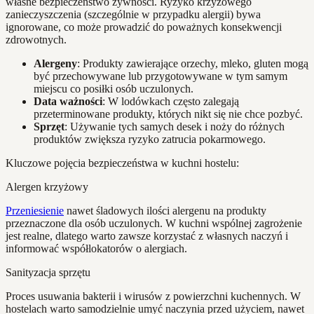
własne bezpieczeństwo żywności. Ryzyko krzyżowego
zanieczyszczenia (szczególnie w przypadku alergii) bywa
ignorowane, co może prowadzić do poważnych konsekwencji
zdrowotnych.
Alergeny
: Produkty zawierające orzechy, mleko, gluten mogą
być przechowywane lub przygotowywane w tym samym
miejscu co posiłki osób uczulonych.
Data ważności
: W lodówkach często zalegają
przeterminowane produkty, których nikt się nie chce pozbyć.
Sprzęt
: Używanie tych samych desek i noży do różnych
produktów zwiększa ryzyko zatrucia pokarmowego.
Kluczowe pojęcia bezpieczeństwa w kuchni hostelu:
Alergen krzyżowy
Przeniesienie
nawet śladowych ilości alergenu na produkty
przeznaczone dla osób uczulonych. W kuchni wspólnej zagrożenie
jest realne, dlatego warto zawsze korzystać z własnych naczyń i
informować współlokatorów o alergiach.
Sanityzacja sprzętu
Proces usuwania bakterii i wirusów z powierzchni kuchennych. W
hostelach warto samodzielnie umyć naczynia przed użyciem, nawet