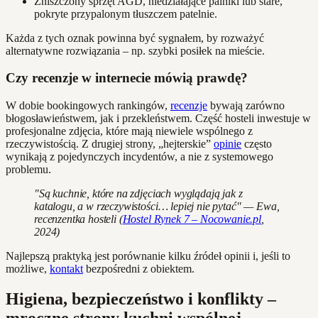
Zniszczony sprzęt AGD, niedziałające palniki lub stare,
pokryte przypalonym tłuszczem patelnie.
Każda z tych oznak powinna być sygnałem, by rozważyć
alternatywne rozwiązania – np. szybki posiłek na mieście.
Czy recenzje w internecie mówią prawdę?
W dobie bookingowych rankingów,
recenzje
bywają zarówno
błogosławieństwem, jak i przekleństwem. Część hosteli inwestuje w
profesjonalne zdjęcia, które mają niewiele wspólnego z
rzeczywistością. Z drugiej strony, „hejterskie”
opinie
często
wynikają z pojedynczych incydentów, a nie z systemowego
problemu.
"Są kuchnie, które na zdjęciach wyglądają jak z
katalogu, a w rzeczywistości… lepiej nie pytać" — Ewa,
recenzentka hosteli (
Hostel Rynek 7 – Nocowanie.pl
,
2024)
Najlepszą praktyką jest porównanie kilku źródeł opinii i, jeśli to
możliwe,
kontakt
bezpośredni z obiektem.
Higiena, bezpieczeństwo i konflikty –
mroczne strony kuchni wspólnej