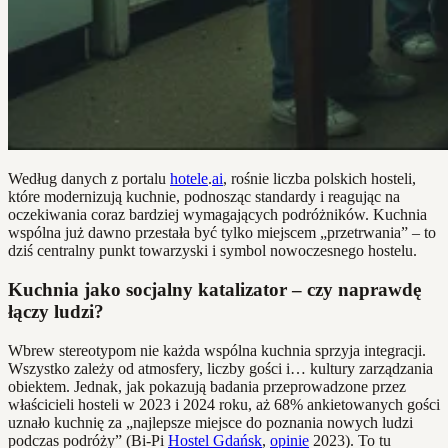
Według danych z portalu
hotele
.
ai
, rośnie liczba polskich hosteli,
które modernizują kuchnie, podnosząc standardy i reagując na
oczekiwania coraz bardziej wymagających podróżników. Kuchnia
wspólna już dawno przestała być tylko miejscem „przetrwania” – to
dziś centralny punkt towarzyski i symbol nowoczesnego hostelu.
Kuchnia jako socjalny katalizator – czy naprawdę
łączy ludzi?
Wbrew stereotypom nie każda wspólna kuchnia sprzyja integracji.
Wszystko zależy od atmosfery, liczby gości i… kultury zarządzania
obiektem. Jednak, jak pokazują badania przeprowadzone przez
właścicieli hosteli w 2023 i 2024 roku, aż 68% ankietowanych gości
uznało kuchnię za „najlepsze miejsce do poznania nowych ludzi
podczas podróży” (Bi-Pi
Hostel Gdańsk
,
opinie
2023). To tu