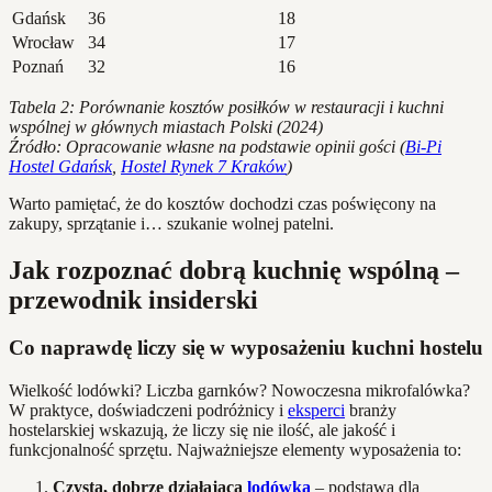
Gdańsk
36
18
Wrocław
34
17
Poznań
32
16
Tabela 2: Porównanie kosztów posiłków w restauracji i kuchni
wspólnej w głównych miastach Polski (2024)
Źródło: Opracowanie własne na podstawie opinii gości (
Bi-Pi
Hostel Gdańsk
,
Hostel Rynek 7 Kraków
)
Warto pamiętać, że do kosztów dochodzi czas poświęcony na
zakupy, sprzątanie i… szukanie wolnej patelni.
Jak rozpoznać dobrą kuchnię wspólną –
przewodnik insiderski
Co naprawdę liczy się w wyposażeniu kuchni hostelu
Wielkość lodówki? Liczba garnków? Nowoczesna mikrofalówka?
W praktyce, doświadczeni podróżnicy i
eksperci
branży
hostelarskiej wskazują, że liczy się nie ilość, ale jakość i
funkcjonalność sprzętu. Najważniejsze elementy wyposażenia to:
Czysta, dobrze działająca
lodówka
– podstawa dla