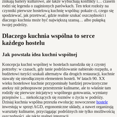
znikają bariery kulturowe, ale także wybuchają konflikty i… czasem
rodzi się legenda o zaginionych parówkach. Ten tekst rozłoży na
czynniki pierwsze hostelową kuchnię wspólną: pokaże ci, czego się
spodziewać, jak przetrwać, gdzie realnie szukać oszczędności i
dlaczego kuchnia może być największą szansą… albo pułapką
twojej podróży.
Dlaczego kuchnia wspólna to serce
każdego hostelu
Jak powstała idea kuchni wspólnej
Koncepcja kuchni wspólnej w hostelach narodziła się z czystej
potrzeby: w czasach, gdy tanie podróżowanie nabierało rozpędu, a
budżetowi turyści szukali alternatyw dla drogich restauracji, kuchnie
stawały się nieodłącznym elementem hosteli. W latach 90. XX
wieku hostelowe kuchnie przypominały bardziej prowizoryczne
aneksy niż pełnoprawne przestrzenie kulinarne, ale to właśnie tam
rodziły się pierwsze inicjatywy wspólnego gotowania, wymiany
przepisów i… niekończących się rozmów o życiu w podróży.
Dzisiaj kuchnia wspólna przeszła ewolucję: nowoczesne
hostele
inwestują w sprzęt AGD, ergonomiczne układy, a nawet organizują
warsztaty kulinarne, przyciągając podróżnych nie tylko możliwością
oszczędności, ale także realnej integracji.