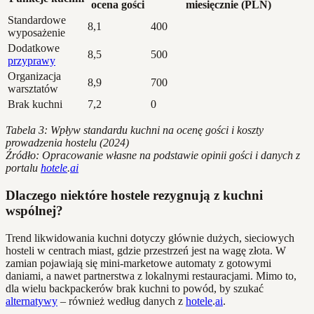
ocena gości
miesięcznie (PLN)
Standardowe
8,1
400
wyposażenie
Dodatkowe
8,5
500
przyprawy
Organizacja
8,9
700
warsztatów
Brak kuchni
7,2
0
Tabela 3: Wpływ standardu kuchni na ocenę gości i koszty
prowadzenia hostelu (2024)
Źródło: Opracowanie własne na podstawie opinii gości i danych z
portalu
hotele
.
ai
Dlaczego niektóre hostele rezygnują z kuchni
wspólnej?
Trend likwidowania kuchni dotyczy głównie dużych, sieciowych
hosteli w centrach miast, gdzie przestrzeń jest na wagę złota. W
zamian pojawiają się mini-marketowe automaty z gotowymi
daniami, a nawet partnerstwa z lokalnymi restauracjami. Mimo to,
dla wielu backpackerów brak kuchni to powód, by szukać
alternatywy
– również według danych z
hotele
.
ai
.