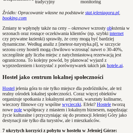
tradycyjny
monitoring
Źródło: Opracowanie własne na podstawie
stat.jeleniagora.pl
,
booking.com
Zmiany te wpłynęły także na ceny – okresowe wzrosty
ob
łożenia w
sezonach oraz rosnące oczekiwania klientów (np. szybki
internet
czy prywatne łazienki) sprawiły, że ceny mogą być bardziej
dynamiczne. Według analiz z [meteor-turystyka.pl], w szczycie
sezonu ceny hosteli mogą chwilowo wzrosnąć nawet o 30-40%,
szczególnie gdy liczba miejsc z natychmiastową rezerwacją jest
ograniczona. To kolejny powód, by planować wyjazd z
wyprzedzeniem i korzystać z porównywarek takich jak
hotele.ai
.
Hostel jako centrum lokalnej społeczności
Hostel
jelenia góra to nie tylko miejsce dla podróżników, ale też
realny ośrodek lokalnej społeczności. Coraz więcej obiektów
organizuje spotkania z lokalnymi artystami, warsztaty kulinarne,
wieczory filmowe czy wspólne
wycieczki
. Efekt?
Hostele
tworzą
nowe
pole
współpracy z miastem i lokalnym biznesem, napędzając
życie kulturalne i przyczyniając się do promocji Jeleniej Góry jako
destynacji nie tylko dla turystów, ale i mieszkańców.
7 ukrytych korzyści z pobytu w hostelu w Jeleniej Górze: