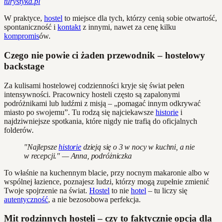
turystyka.pl
W praktyce,
hostel
to miejsce dla tych, którzy cenią sobie otwartość,
spontaniczność i
kontakt
z innymi, nawet za cenę kilku
kompromis
ów.
Czego nie powie ci żaden przewodnik – hostelowy
backstage
Za kulisami hostelowej codzienności kryje się świat pełen
intensywności. Pracownicy hosteli często są zapalonymi
podróżnikami lub ludźmi z misją – „pomagać innym odkrywać
miasto po swojemu”. Tu rodzą się najciekawsze
historie
i
najdziwniejsze spotkania, które nigdy nie trafią do oficjalnych
folderów.
"Najlepsze
historie
dzieją się o 3 w nocy w kuchni, a nie
w recepcji." — Anna, podróżniczka
To właśnie na kuchennym blacie, przy nocnym makaronie albo w
wspólnej łazience, poznajesz ludzi, którzy mogą zupełnie zmienić
Twoje spojrzenie na świat.
Hostel
to nie
hotel
– tu liczy się
autentyczność
, a nie bezosobowa perfekcja.
Mit rodzinnych hosteli – czy to faktycznie opcja dla