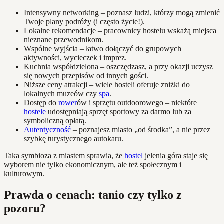
Intensywny networking – poznasz ludzi, którzy mogą zmienić
Twoje plany podróży (i często życie!).
Lokalne rekomendacje – pracownicy hostelu wskażą miejsca
nieznane przewodnikom.
Wspólne wyjścia – łatwo dołączyć do grupowych
aktywności, wycieczek i imprez.
Kuchnia współdzielona – oszczędzasz, a przy okazji uczysz
się nowych przepisów od innych gości.
Niższe ceny atrakcji – wiele hosteli oferuje zniżki do
lokalnych muzeów czy
spa
.
Dostęp do
rower
ów i sprzętu outdoorowego – niektóre
hostele
udostępniają sprzęt sportowy za darmo lub za
symboliczną opłatą.
Autentyczność
– poznajesz miasto „od środka”, a nie przez
szybkę turystycznego autokaru.
Taka symbioza z miastem sprawia, że
hostel
jelenia góra staje się
wyborem nie tylko ekonomicznym, ale też społecznym i
kulturowym.
Prawda o cenach: tanio czy tylko z
pozoru?