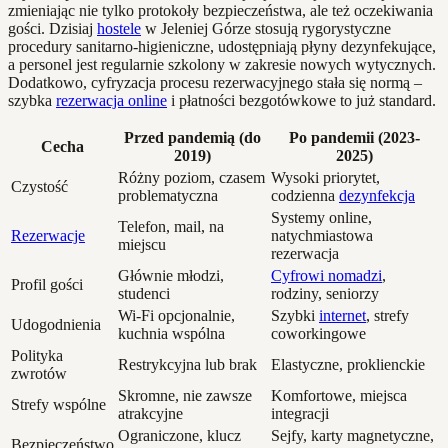
zmieniając nie tylko protokoły bezpieczeństwa, ale też oczekiwania
gości. Dzisiaj
hostele
w Jeleniej Górze stosują rygorystyczne
procedury sanitarno-higieniczne, udostępniają płyny dezynfekujące,
a personel jest regularnie szkolony w zakresie nowych wytycznych.
Dodatkowo, cyfryzacja procesu rezerwacyjnego stała się normą –
szybka
rezerwacja online
i płatności bezgotówkowe to już standard.
Przed pandemią (do
Po pandemii (2023-
Cecha
2019)
2025)
Różny poziom, czasem
Wysoki priorytet,
Czystość
problematyczna
codzienna
dezynfekcja
Systemy online,
Telefon, mail, na
Rezerwacje
natychmiastowa
miejscu
rezerwacja
Głównie młodzi,
Cyfrowi nomadzi
,
Profil gości
studenci
rodziny, seniorzy
Wi-Fi opcjonalnie,
Szybki
internet
, strefy
Udogodnienia
kuchnia wspólna
coworkingowe
Polityka
Restrykcyjna lub brak
Elastyczne, proklienckie
zwrotów
Skromne, nie zawsze
Komfortowe, miejsca
Strefy wspólne
atrakcyjne
integracji
Ograniczone, klucz
Sejfy, karty magnetyczne,
Bezpieczeństwo