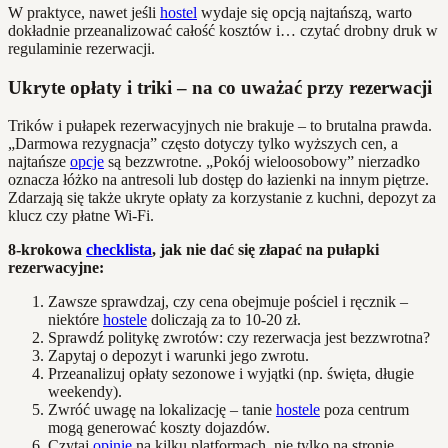
W praktyce, nawet jeśli
hostel
wydaje się opcją najtańszą, warto
dokładnie przeanalizować całość kosztów i… czytać drobny druk w
regulaminie rezerwacji.
Ukryte opłaty i triki – na co uważać przy rezerwacji
Trików i pułapek rezerwacyjnych nie brakuje – to brutalna prawda.
„Darmowa rezygnacja” często dotyczy tylko wyższych cen, a
najtańsze
opcje
są bezzwrotne. „Pokój wieloosobowy” nierzadko
oznacza łóżko na antresoli lub dostęp do łazienki na innym piętrze.
Zdarzają się także ukryte opłaty za korzystanie z kuchni, depozyt za
klucz czy płatne Wi-Fi.
8-krokowa
checklista
, jak nie dać się złapać na pułapki
rezerwacyjne:
Zawsze sprawdzaj, czy cena obejmuje pościel i ręcznik –
niektóre
hostele
doliczają za to 10-20 zł.
Sprawdź politykę zwrotów: czy rezerwacja jest bezzwrotna?
Zapytaj o depozyt i warunki jego zwrotu.
Przeanalizuj opłaty sezonowe i wyjątki (np. święta, długie
weekendy).
Zwróć uwagę na lokalizację – tanie
hostele
poza centrum
mogą generować koszty dojazdów.
Czytaj
opinie
na kilku platformach, nie tylko na stronie