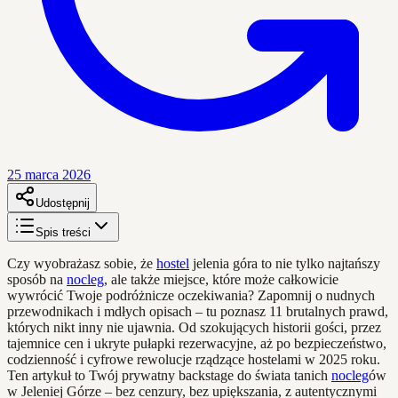
25 marca 2026
Udostępnij
Spis treści
Czy wyobrażasz sobie, że
hostel
jelenia góra to nie tylko najtańszy
sposób na
nocleg
, ale także miejsce, które może całkowicie
wywrócić Twoje podróżnicze oczekiwania? Zapomnij o nudnych
przewodnikach i mdłych opisach – tu poznasz 11 brutalnych prawd,
których nikt inny nie ujawnia. Od szokujących historii gości, przez
tajemnice cen i ukryte pułapki rezerwacyjne, aż po bezpieczeństwo,
codzienność i cyfrowe rewolucje rządzące hostelami w 2025 roku.
Ten artykuł to Twój prywatny backstage do świata tanich
nocleg
ów
w Jeleniej Górze – bez cenzury, bez upiększania, z autentycznymi