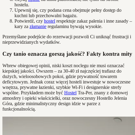
hostelu.
Upewnij się, czy podana cena obejmuje pełny dostęp do
kuchni lub przechowalni bagażu.
Potwierdź, czy
hostel
respektuje zakaz palenia i inne zasady –
kary za
złamanie
regulaminu bywają wysokie.
Przemyślane podejście do rezerwacji pozwoli Ci uniknąć frustracji i
nieprzewidzianych wydatków.
Czy tanio oznacza gorszą jakość? Fakty kontra mity
Wbrew obiegowej opinii, niski koszt noclegu nie musi oznaczać
kiepskiej jakości. Owszem – za 30-40 zł najczęściej trafiasz do
dużych, wieloosobowych pokoi, gdzie prywatność towarem
deficytowym. Jednak coraz więcej hosteli inwestuje w nowoczesne
wnętrza, prywatne łazienki, szybkie Wi-Fi i designerskie strefy
wspólne. Przykładem może być
Hostel
Tra-Per, znany z domowej
atmosfery i opieki właścicielki, oraz nowoczesny Hostello Jelenia
Góra, gdzie minimalistyczny design idzie w parze z
funkcjonalnością.