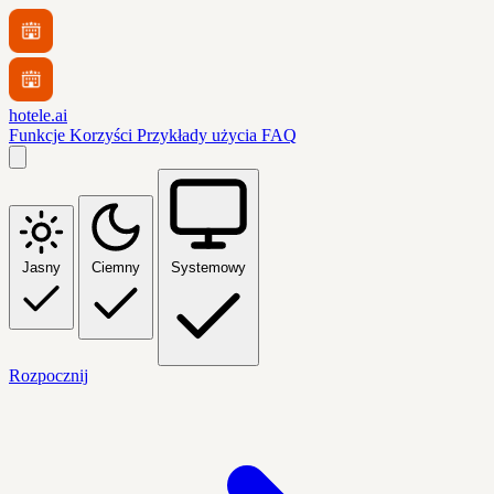
hotele.ai
Funkcje
Korzyści
Przykłady użycia
FAQ
Jasny
Ciemny
Systemowy
Rozpocznij