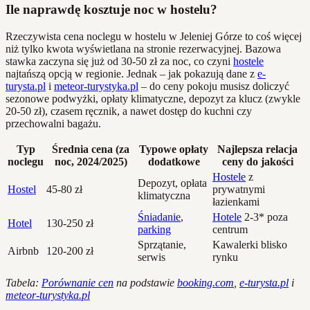
Ile naprawdę kosztuje noc w hostelu?
Rzeczywista cena noclegu w hostelu w Jeleniej Górze to coś więcej
niż tylko kwota wyświetlana na stronie rezerwacyjnej. Bazowa
stawka zaczyna się już od 30-50 zł za noc, co czyni
hostele
najtańszą opcją w regionie. Jednak – jak pokazują dane z
e-
turysta.pl
i
meteor-turystyka.pl
– do ceny pokoju musisz doliczyć
sezonowe podwyżki, opłaty klimatyczne, depozyt za klucz (zwykle
20-50 zł), czasem ręcznik, a nawet dostęp do kuchni czy
przechowalni bagażu.
Typ
Średnia cena (za
Typowe opłaty
Najlepsza relacja
noclegu
noc, 2024/2025)
dodatkowe
ceny do jakości
Hostele
z
Depozyt, opłata
Hostel
45-80 zł
prywatnymi
klimatyczna
łazienkami
Śniadanie
,
Hotele
2-3* poza
Hotel
130-250 zł
parking
centrum
Sprzątanie,
Kawalerki blisko
Airbnb
120-200 zł
serwis
rynku
Tabela:
Porównanie cen
na podstawie
booking.com
,
e-turysta.pl
i
meteor-turystyka.pl