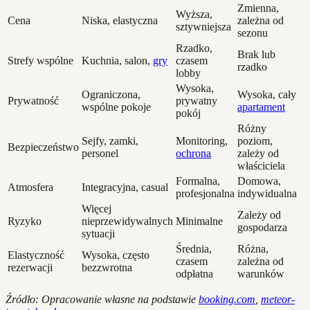
Zmienna,
Wyższa,
Cena
Niska, elastyczna
zależna od
sztywniejsza
sezonu
Rzadko,
Brak lub
Strefy wspólne
Kuchnia, salon,
gry
czasem
rzadko
lobby
Wysoka,
Ograniczona,
Wysoka, cały
Prywatność
prywatny
wspólne pokoje
apartament
pokój
Różny
Sejfy, zamki,
Monitoring,
poziom,
Bezpieczeństwo
personel
ochrona
zależy od
właściciela
Formalna,
Domowa,
Atmosfera
Integracyjna, casual
profesjonalna
indywidualna
Więcej
Zależy od
Ryzyko
nieprzewidywalnych
Minimalne
gospodarza
sytuacji
Średnia,
Różna,
Elastyczność
Wysoka, często
czasem
zależna od
rezerwacji
bezzwrotna
odpłatna
warunków
Źródło: Opracowanie własne na podstawie
booking.com
,
meteor-