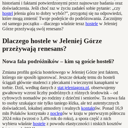
historiami i faktami potwierdzonymi przez najnowsze badania oraz
doświadczenia. Jeśli choć raz w życiu zadałeś sobie pytanie: „czy
hostel
jelenia góra to dobry wybór?”, przygotuj się na odpowiedzi,
które mogą zmienić Twoje podejście do podróżowania. Zacznijmy
od samego początku – dlaczego właśnie teraz
hostele
w Jeleniej
Górze przeżywają swój renesans?
Dlaczego hostele w Jeleniej Górze
przeżywają renesans?
Nowa fala podróżników – kim są goście hosteli?
Zmiana profilu gościa hostelowego w Jeleniej Górze jest faktem,
którego nie sposób ignorować. Jeszcze dekadę temu do hosteli
ściągali głównie studenci z plecakami i wiecznymi kanapkami w
torbie. Dziś, według danych z
stat.jeleniagora.pl
, obserwujemy
gwałtowny wzrost liczby podróżnych z różnych środowisk – od
cyfrowych nomadów po rodziny z dziećmi i seniorów. Ta nowa fala
to osoby szukające nie tylko taniego łóżka, ale też autentycznych
doświadczeń, lokalnej atmosfery i realnych
kontakt
ów. Ponad 16,9
mln Polaków korzystało z
nocleg
ów w kraju w pierwszym półroczu
2024 roku (wzrost o 3,4% rok do roku), a spora część z nich
wybiera właśnie
hostele
z powodu elastyczności i niskich kosztów