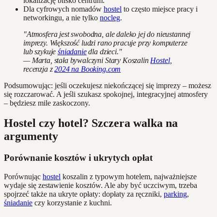
lokalizację blisko centrum.
Dla cyfrowych nomadów
hostel
to często miejsce pracy i
networkingu, a nie tylko
nocleg
.
"Atmosfera jest swobodna, ale daleko jej do nieustannej
imprezy. Większość ludzi rano pracuje przy komputerze
lub szykuje
śniadanie
dla dzieci."
— Marta, stała bywalczyni Stary Koszalin
Hostel
,
recenzja z
2024 na Booking.com
Podsumowując: jeśli oczekujesz niekończącej się imprezy – możesz
się rozczarować. A jeśli szukasz spokojnej, integracyjnej atmosfery
– będziesz mile zaskoczony.
Hostel czy hotel? Szczera walka na
argumenty
Porównanie kosztów i ukrytych opłat
Porównując
hostel
koszalin z typowym hotelem, najważniejsze
wydaje się zestawienie kosztów. Ale aby być uczciwym, trzeba
spojrzeć także na ukryte opłaty: dopłaty za ręczniki,
parking
,
śniadanie
czy korzystanie z kuchni.