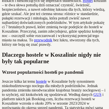
łóżkach i niekończących się imprezach studenckich.
Hostel
koszalin
– te dwa słowa potrafią dziś oznaczać czystość, świeżość,
bezpieczeństwo, a nawet odrobinę luksusu dla tych, którzy wiedzą,
gdzie szukać. Ale jest też ciemna strona: różnice w standardzie,
pułapki rezerwacji i mitologia, która potrafi zwieść nawet
najbardziej doświadczonych podróżników. W tym artykule pokażę
ci 7 brutalnych prawd, które zmienią twoje podejście do hosteli w
Koszalinie. Przeczytaj, zanim zdecydujesz, gdzie spędzisz kolejną
noc – oszczędź sobie rozczarowań i wykorzystaj potencjał tego
miasta na maksa. To
przewodnik
bez lukru, stworzony dla tych,
którzy nie boją się znać prawdy.
Dlaczego hostele w Koszalinie nigdy nie
były tak popularne
Wzrost popularności hosteli po pandemii
Jeszcze kilka lat temu
hostele
w Koszalinie były synonimem
niskobudżetowego noclegu dla młodych podróżników. Jednak
pandemia zmieniła nieodwracalnie krajobraz branży noclegowej – i
to szybciej, niż ktokolwiek się spodziewał. Według danych
GUS
i
platform takich jak Booking.com, liczba rezerwacji hosteli w
Koszalinie wzrosła o około 20% w sezonie 2023/2024 w
porównaniu do okresu sprzed pandemii. Ta statystyka mówi sama