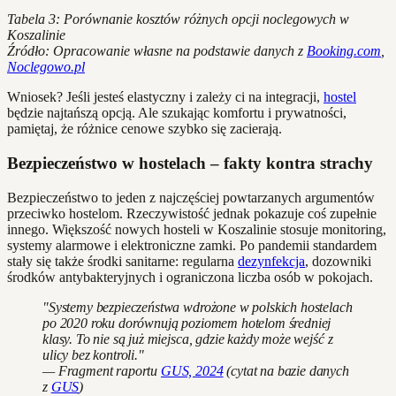
Tabela 3: Porównanie kosztów różnych opcji noclegowych w
Koszalinie
Źródło: Opracowanie własne na podstawie danych z
Booking.com
,
Noclegowo.pl
Wniosek? Jeśli jesteś elastyczny i zależy ci na integracji,
hostel
będzie najtańszą opcją. Ale szukając komfortu i prywatności,
pamiętaj, że różnice cenowe szybko się zacierają.
Bezpieczeństwo w hostelach – fakty kontra strachy
Bezpieczeństwo to jeden z najczęściej powtarzanych argumentów
przeciwko hostelom. Rzeczywistość jednak pokazuje coś zupełnie
innego. Większość nowych hosteli w Koszalinie stosuje monitoring,
systemy alarmowe i elektroniczne zamki. Po pandemii standardem
stały się także środki sanitarne: regularna
dezynfekcja
, dozowniki
środków antybakteryjnych i ograniczona liczba osób w pokojach.
"Systemy bezpieczeństwa wdrożone w polskich hostelach
po 2020 roku dorównują poziomem hotelom średniej
klasy. To nie są już miejsca, gdzie każdy może wejść z
ulicy bez kontroli."
— Fragment raportu
GUS, 2024
(
cytat na bazie danych
z
GUS
)