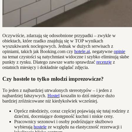
Oczywiście, zdarzają się odosobnione przypadki – zwykle w
obiektach, które rzadko znajdują się w TOP wynikach
wyszukiwarek noclegowych. Jednak w dużych serwisach z
opiniami, takich jak Booking.com czy
hotele.ai
, negatywne
opinie
na temat czystości są natychmiast widoczne i szybko eliminują słabe
punkty z rynku. Dlatego zawsze warto sprawdzać
recenzje
z
ostatnich miesięcy i dokładnie oglądać zdjęcia.
Czy hostele to tylko młodzi imprezowicze?
To jeden z najbardziej utrwalonych stereotypów – i jeden z
najbardziej fałszywych.
Hostel
koszalin to dziś miejsce dużo
bardziej zróżnicowane niż kiedykolwiek wcześniej.
Oprócz młodzieży, coraz częściej pojawiają się tutaj rodziny z
dziećmi, doceniające dostępność kuchni i niskie ceny.
Pracownicy sezonowi i osoby podróżujące służbowo
wybierają
hostele
ze względu na elastyczność rezerwacji i