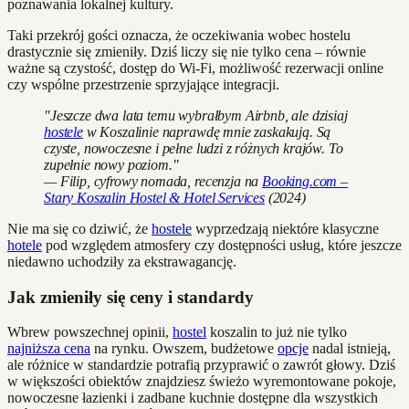
poznawania lokalnej kultury.
Taki przekrój gości oznacza, że oczekiwania wobec hostelu
drastycznie się zmieniły. Dziś liczy się nie tylko cena – równie
ważne są czystość, dostęp do Wi-Fi, możliwość rezerwacji online
czy wspólne przestrzenie sprzyjające integracji.
"Jeszcze dwa lata temu wybrałbym Airbnb, ale dzisiaj
hostele
w Koszalinie naprawdę mnie zaskakują. Są
czyste, nowoczesne i pełne ludzi z różnych krajów. To
zupełnie nowy poziom."
— Filip, cyfrowy nomada, recenzja na
Booking.com –
Stary Koszalin Hostel & Hotel Services
(2024)
Nie ma się co dziwić, że
hostele
wyprzedzają niektóre klasyczne
hotele
pod względem atmosfery czy dostępności usług, które jeszcze
niedawno uchodziły za ekstrawagancję.
Jak zmieniły się ceny i standardy
Wbrew powszechnej opinii,
hostel
koszalin to już nie tylko
najniższa cena
na rynku. Owszem, budżetowe
opcje
nadal istnieją,
ale różnice w standardzie potrafią przyprawić o zawrót głowy. Dziś
w większości obiektów znajdziesz świeżo wyremontowane pokoje,
nowoczesne łazienki i zadbane kuchnie dostępne dla wszystkich