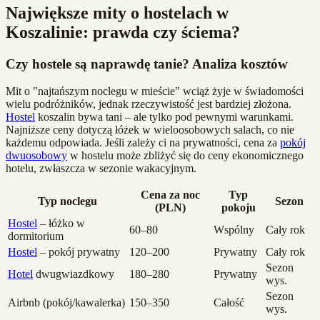
Największe mity o hostelach w
Koszalinie: prawda czy ściema?
Czy hostele są naprawdę tanie? Analiza kosztów
Mit o "najtańszym noclegu w mieście" wciąż żyje w świadomości
wielu podróżników, jednak rzeczywistość jest bardziej złożona.
Hostel
koszalin bywa tani – ale tylko pod pewnymi warunkami.
Najniższe ceny dotyczą łóżek w wieloosobowych salach, co nie
każdemu odpowiada. Jeśli zależy ci na prywatności, cena za
pokój
dwuosobowy
w hostelu może zbliżyć się do ceny ekonomicznego
hotelu, zwłaszcza w sezonie wakacyjnym.
Cena za noc
Typ
Typ noclegu
Sezon
(PLN)
pokoju
Hostel
– łóżko w
60–80
Wspólny
Cały rok
dormitorium
Hostel
– pokój prywatny
120–200
Prywatny
Cały rok
Sezon
Hotel
dwugwiazdkowy
180–280
Prywatny
wys.
Sezon
Airbnb (pokój/kawalerka)
150–350
Całość
wys.