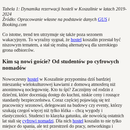
Tabela 1: Dynamika rezerwacji hosteli w Koszalinie w latach 2019-
2024
Źródło: Opracowanie własne na podstawie danych
GUS
i
Booking.com
Co istotne, trend ten utrzymuje się także poza sezonem
wakacyjnym. To wyraźny sygnał, że
hostel
koszalin przestał być
niszowym tematem, a stał się realną alternatywą dla szerokiego
grona odbiorców.
Kim są nowi goście? Od studentów po cyfrowych
nomadów
Nowoczesny
hostel
w Koszalinie przypomina dziś bardziej
mieszankę wielokulturowej kawiarni z domową atmosferą niż
anonimową noclegownię. Kto tu śpi? Zacznijmy od rodzin z
dziećmi, które doceniają dostęp do kuchni, niskie ceny i rosnące
standardy bezpieczeństwa. Coraz częściej pojawiają się też
pracownicy sezonowi, delegowani na budowy czy eventy, którzy
szukają czegoś więcej niż tylko łóżka – chcą wygody i
elastyczności. Studenci to klasyka gatunku, ale nowością ostatnich
lat stali się
cyfrowi nomadzi
. Dla nich
hostel
koszalin to nie tylko
miejsce do spania, ale też przestrzeń do pracy, networkingu i