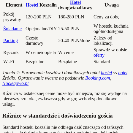
Hotel
Element
Hostel
Koszalin
Uwaga
dwugwiazdkowy
Pokój
120-200 PLN
180-280 PLN
Ceny za dobę
prywatny
W hostelu kuchnia
Śniadanie
Opcjonalne/DIY
25-50 PLN
ogólnodostępna
Często
Zależy od
Parking
20-40 PLN/dobę
darmowy
lokalizacji
Sprawdź w opisie
Ręcznik
W cenie/dopłata
W cenie
oferty
Wi-Fi
Bezpłatne
Bezpłatne
Standard
Tabela 4: Porównanie kosztów i dodatkowych opłat
hostel
vs
hotel
Źródło: Opracowanie własne na podstawie
Booking.com
,
Noclegowo.pl
Różnica w ostatecznej cenie może być mniejsza, niż się wydaje na
pierwszy rzut oka, zwłaszcza gdy w grę wchodzą dodatkowe
usługi.
Różnice w standardzie i doświadczeniu gościa
Standard hostelu koszalin nie odbiega dziś znacząco od tańszych
hoteli – ale doświadczenie gościa jest zupełnie inne. W hostelu