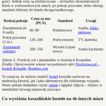
gości. Jednak ceny są zróżnicowane – od bardzo ekonomicznych
łóżek w wieloosobowych salach, po pokoje prywatne, które oferują
standard zbliżony do hotelu dwugwiazdkowego.
Cena za noc
Rodzaj pokoju
Standard
Uwagi
(PLN)
Dormitorium (6-
Szafka,
łóżko
60–80
Podstawowy
8 osób)
piętrowe
Pokój prywatny
120–200
Podwyższony
TV, łazienka
(2 os.)
Apartament
Wysoki (często
200–350
Aneks kuchenny
rodzinny
nowy)
Tabela 2: Przekrój cen i standardów w hostelach Koszalina
Źródło: Opracowanie własne na podstawie ofert
Noclegowo.pl –
hostele Koszalin
,
Booking.com
To oznacza, że możesz znaleźć
hostel
koszalin zarówno na
studencką kieszeń, jak i jako alternatywę dla rodzinnego wypadu.
Warto jednak dokładnie czytać
opinie
i oglądać zdjęcia – różnice w
standardzie bywają naprawdę znaczące.
Co wyróżnia koszalińskie hostele na tle innych miast