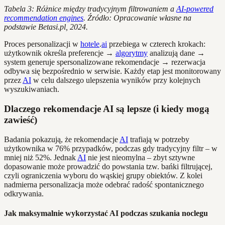
Tabela 3: Różnice między tradycyjnym filtrowaniem a
AI-powered
recommendation engines
. Źródło: Opracowanie własne na
podstawie Betasi.pl, 2024.
Proces personalizacji w
hotele
.
ai
przebiega w czterech krokach:
użytkownik określa preferencje →
algorytmy
analizują dane →
system generuje spersonalizowane rekomendacje → rezerwacja
odbywa się bezpośrednio w serwisie. Każdy etap jest monitorowany
przez
AI
w celu dalszego ulepszenia wyników przy kolejnych
wyszukiwaniach.
Dlaczego rekomendacje AI są lepsze (i kiedy mogą
zawieść)
Badania pokazują, że rekomendacje
AI
trafiają w potrzeby
użytkownika w 76% przypadków, podczas gdy tradycyjny filtr – w
mniej niż 52%. Jednak
AI
nie jest nieomylna – zbyt sztywne
dopasowanie może prowadzić do powstania tzw. bańki filtrującej,
czyli ograniczenia wyboru do wąskiej grupy obiektów. Z kolei
nadmierna personalizacja może odebrać radość spontanicznego
odkrywania.
Jak maksymalnie wykorzystać AI podczas szukania noclegu