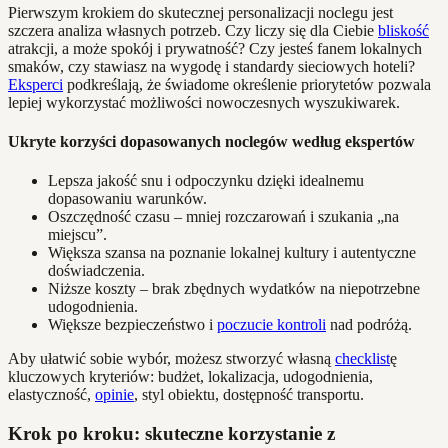
Pierwszym krokiem do skutecznej personalizacji noclegu jest
szczera analiza własnych potrzeb. Czy liczy się dla Ciebie
bliskość
atrakcji, a może spokój i prywatność? Czy jesteś fanem lokalnych
smaków, czy stawiasz na wygodę i standardy sieciowych hoteli?
Eksperci
podkreślają, że świadome określenie priorytetów pozwala
lepiej wykorzystać możliwości nowoczesnych wyszukiwarek.
Ukryte korzyści dopasowanych noclegów według ekspertów
Lepsza jakość snu i odpoczynku dzięki idealnemu
dopasowaniu warunków.
Oszczędność czasu – mniej rozczarowań i szukania „na
miejscu”.
Większa szansa na poznanie lokalnej kultury i autentyczne
doświadczenia.
Niższe koszty – brak zbędnych wydatków na niepotrzebne
udogodnienia.
Większe bezpieczeństwo i
poczucie kontroli
nad podróżą.
Aby ułatwić sobie wybór, możesz stworzyć własną
checklist
ę
kluczowych kryteriów: budżet, lokalizacja, udogodnienia,
elastyczność,
opinie
, styl obiektu, dostępność transportu.
Krok po kroku: skuteczne korzystanie z