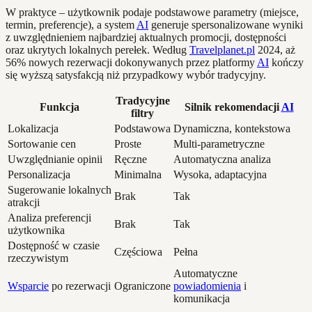
W praktyce – użytkownik podaje podstawowe parametry (miejsce,
termin, preferencje), a system
AI
generuje spersonalizowane wyniki
z uwzględnieniem najbardziej aktualnych promocji, dostępności
oraz ukrytych lokalnych perełek. Według
Travelplanet.pl
2024, aż
56% nowych rezerwacji dokonywanych przez platformy
AI
kończy
się wyższą satysfakcją niż przypadkowy wybór tradycyjny.
Tradycyjne
Funkcja
Silnik rekomendacji
AI
filtry
Lokalizacja
Podstawowa
Dynamiczna, kontekstowa
Sortowanie cen
Proste
Multi-parametryczne
Uwzględnianie opinii
Ręczne
Automatyczna analiza
Personalizacja
Minimalna
Wysoka, adaptacyjna
Sugerowanie lokalnych
Brak
Tak
atrakcji
Analiza preferencji
Brak
Tak
użytkownika
Dostępność w czasie
Częściowa
Pełna
rzeczywistym
Automatyczne
Wsparcie
po rezerwacji
Ograniczone
powiadomienia
i
komunikacja