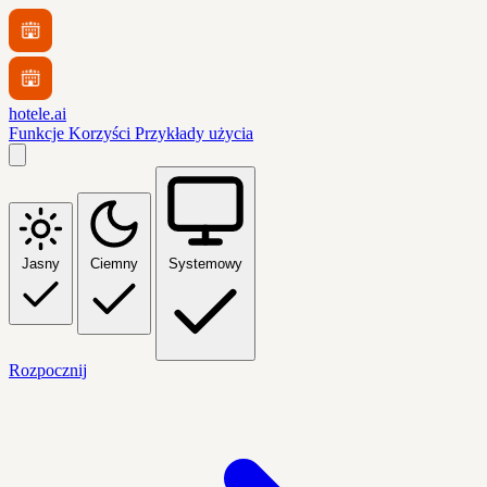
hotele.ai
Funkcje
Korzyści
Przykłady użycia
Jasny
Ciemny
Systemowy
Rozpocznij