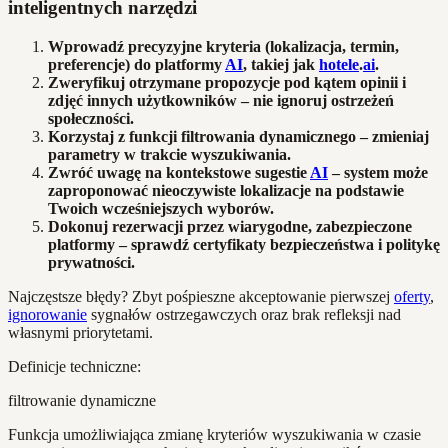
inteligentnych narzędzi
Wprowadź precyzyjne kryteria (lokalizacja, termin,
preferencje) do platformy
AI
, takiej jak
hotele
.
ai
.
Zweryfikuj otrzymane propozycje pod kątem opinii i
zdjęć innych użytkowników – nie ignoruj ostrzeżeń
społeczności.
Korzystaj z funkcji filtrowania dynamicznego – zmieniaj
parametry w trakcie wyszukiwania.
Zwróć uwagę na kontekstowe sugestie
AI
– system może
zaproponować nieoczywiste lokalizacje na podstawie
Twoich wcześniejszych wyborów.
Dokonuj rezerwacji przez wiarygodne, zabezpieczone
platformy – sprawdź certyfikaty bezpieczeństwa i politykę
prywatności.
Najczęstsze błędy? Zbyt pośpieszne akceptowanie pierwszej
oferty
,
ignorowanie
sygnałów ostrzegawczych oraz brak refleksji nad
własnymi priorytetami.
Definicje techniczne:
filtrowanie dynamiczne
Funkcja umożliwiająca zmianę kryteriów wyszukiwania w czasie