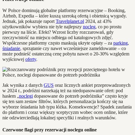
W Polsce dominują globalne platformy rezerwacyjne – Booking,
Airbnb, Expedia – które kuszą szeroką ofertą i obietnicą wygody.
Jednak, jak pokazuje raport
Travelplanet.pl
2024, aż 43%
użytkowników wybiera nie tyle najlepszy
nocleg
, co po prostu
pierwszy na liście. Efekt? Wzrost liczby rozczarowań, gdy
rzeczywistość na miejscu odbiega od katalogowych zdjęć.
Współczesne platformy często maskują ukryte opłaty – za
parking
,
śniadanie
, sprzątanie czy nawet wcześniejsze zameldowanie – co
może podnieść ostateczną cenę pobytu nawet o 20-30% względem
wyjściowej
oferty
.
Jak wynika z danych
GUS
oraz licznych ankiet przeprowadzonych
w 2024 r., podróżni narzekają też na niedopasowanie ofert: pod
hasłem „
noclegi
dopasowane do potrzeb podróżnika” często kryje
się ten sam zestaw filtrów, których personalizacja kończy się na
wyborze śniadania lub typu łóżka. Konsekwencje? Spadek zaufania
do platform i coraz większy sceptycyzm wobec ocen online, które
nie odzwierciedlają lokalnej specyfiki i realnych warunków.
Czerwone flagi przy rezerwacji noclegu online