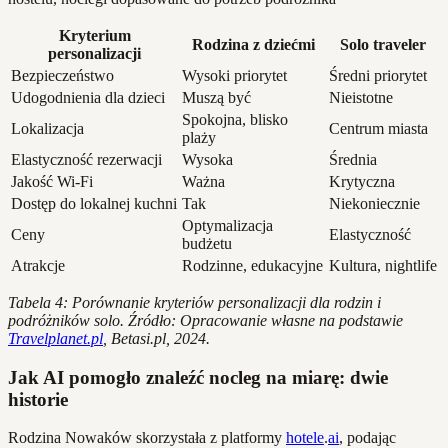
Kryterium
Rodzina z dziećmi
Solo traveler
personalizacji
Bezpieczeństwo
Wysoki priorytet
Średni priorytet
Udogodnienia dla dzieci
Muszą być
Nieistotne
Spokojna, blisko
Lokalizacja
Centrum miasta
plaży
Elastyczność rezerwacji
Wysoka
Średnia
Jakość Wi-Fi
Ważna
Krytyczna
Dostęp do lokalnej kuchni
Tak
Niekoniecznie
Optymalizacja
Ceny
Elastyczność
budżetu
Atrakcje
Rodzinne, edukacyjne
Kultura, nightlife
Tabela 4: Porównanie kryteriów personalizacji dla rodzin i
podróżników solo. Źródło: Opracowanie własne na podstawie
Travelplanet.pl
, Betasi.pl, 2024.
Jak AI pomogło znaleźć nocleg na miarę: dwie
historie
Rodzina Nowaków skorzystała z platformy
hotele
.
ai
, podając