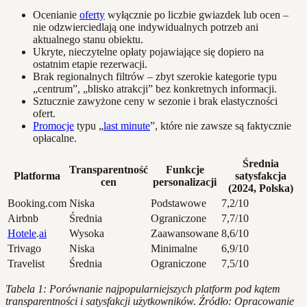
Ocenianie
oferty
wyłącznie po liczbie gwiazdek lub ocen –
nie odzwierciedlają one indywidualnych potrzeb ani
aktualnego stanu obiektu.
Ukryte, nieczytelne opłaty pojawiające się dopiero na
ostatnim etapie rezerwacji.
Brak regionalnych filtrów – zbyt szerokie kategorie typu
„centrum”, „blisko atrakcji” bez konkretnych informacji.
Sztucznie zawyżone ceny w sezonie i brak elastyczności
ofert.
Promocje
typu „
last minute
”, które nie zawsze są faktycznie
opłacalne.
Średnia
Transparentność
Funkcje
Platforma
satysfakcja
cen
personalizacji
(2024, Polska)
Booking.com
Niska
Podstawowe
7,2/10
Airbnb
Średnia
Ograniczone
7,7/10
Hotele
.
ai
Wysoka
Zaawansowane
8,6/10
Trivago
Niska
Minimalne
6,9/10
Travelist
Średnia
Ograniczone
7,5/10
Tabela 1: Porównanie najpopularniejszych platform pod kątem
transparentności i satysfakcji użytkowników. Źródło: Opracowanie