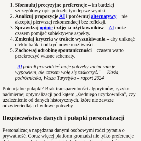
Sformułuj precyzyjne preferencje
– im bardziej
szczegółowy opis potrzeb, tym lepsze wyniki.
Analizuj propozycje
AI
i porównuj
alternatywy
– nie
akceptuj pierwszej rekomendacji bez refleksji.
Sprawdzaj
opinie
i zdjęcia użytkowników
–
AI
może
czasem pomijać subiektywne aspekty.
Zmieniaj kryteria w trakcie wyszukiwania
– aby uniknąć
efektu bańki i odkryć nowe możliwości.
Zachowaj odrobinę spontaniczności
– czasem warto
przekroczyć własne schematy.
"
AI
potrafi przewidzieć moje potrzeby zanim sam je
wypowiem, ale czasem wolę się zaskoczyć." — Kasia,
podróżniczka, Wasza Turystyka – raport 2024
Potencjalne pułapki? Brak transparentności algorytmów, ryzyko
nadmiernej optymalizacji pod kątem „średniego użytkownika”, czy
uzależnienie od danych historycznych, które nie zawsze
odzwierciedlają chwilowe potrzeby.
Bezpieczeństwo danych i pułapki personalizacji
Personalizacja napędzana danymi osobowymi rodzi pytania o
prywatność. Coraz więcej platform gromadzi nie tylko preferencje