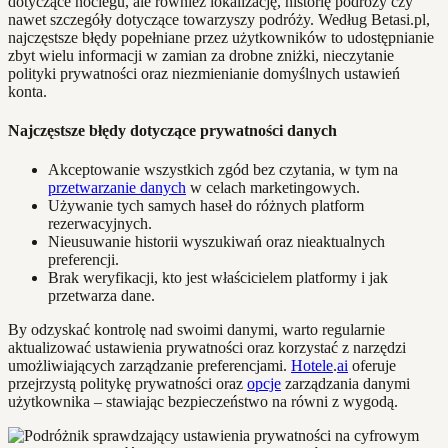
dotyczące noclegu, ale również lokalizację, historię podróży czy
nawet szczegóły dotyczące towarzyszy podróży. Według Betasi.pl,
najczęstsze błędy popełniane przez użytkowników to udostępnianie
zbyt wielu informacji w zamian za drobne zniżki, nieczytanie
polityki prywatności oraz niezmienianie domyślnych ustawień
konta.
Najczęstsze błędy dotyczące prywatności danych
Akceptowanie wszystkich zgód bez czytania, w tym na
przetwarzanie danych
w celach marketingowych.
Używanie tych samych haseł do różnych platform
rezerwacyjnych.
Nieusuwanie historii wyszukiwań oraz nieaktualnych
preferencji.
Brak weryfikacji, kto jest właścicielem platformy i jak
przetwarza dane.
By odzyskać kontrolę nad swoimi danymi, warto regularnie
aktualizować ustawienia prywatności oraz korzystać z narzędzi
umożliwiających zarządzanie preferencjami.
Hotele
.
ai
oferuje
przejrzystą politykę prywatności oraz
opcje
zarządzania danymi
użytkownika – stawiając bezpieczeństwo na równi z wygodą.