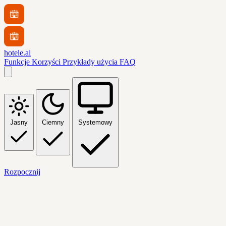
hotele.ai
Funkcje
Korzyści
Przykłady użycia
FAQ
Jasny
Ciemny
Systemowy
Rozpocznij