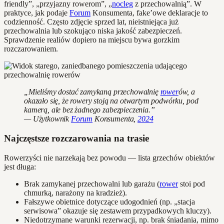
friendly”, „przyjazny rowerom”, „
nocleg
z przechowalnią”. W
praktyce, jak podaje
Forum
Konsumenta, fake’owe deklaracje to
codzienność. Często zdjęcie sprzed lat, nieistniejąca już
przechowalnia lub szokująco niska jakość zabezpieczeń.
Sprawdzenie realiów dopiero na miejscu bywa gorzkim
rozczarowaniem.
„Mieliśmy dostać zamykaną przechowalnię
rower
ów, a
okazało się, że rowery stoją na otwartym podwórku, pod
kamerą, ale bez żadnego zabezpieczenia.”
— Użytkownik
Forum
Konsumenta,
2024
Najczęstsze rozczarowania na trasie
Rowerzyści nie narzekają bez powodu — lista grzechów obiektów
jest długa:
Brak zamykanej przechowalni lub garażu (
rower
stoi pod
chmurką, narażony na kradzież).
Fałszywe obietnice dotyczące udogodnień (np. „stacja
serwisowa” okazuje się zestawem przypadkowych kluczy).
Niedotrzymane warunki rezerwacji, np. brak śniadania, mimo