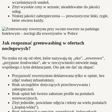
wcześniejszych ustaleń.
Zbyt wysokie ceny w sezonie, nieadekwatne do jakości
usług.
Niskiej jakości zabezpieczenia — prowizoryczne linki, rygle,
które otwiera każdy.
Jak rozpoznać greenwashing w ofertach
noclegowych?
Na rynku roi się od ofert, które nazywają się „eko”, „rowerowe”,
„przyjazne środowisku”, ale w rzeczywistości niewiele mają
wspólnego z tymi deklaracjami. Oto jak nie dać się złapać:
Przyjazność rowerzystom deklarowana tylko w opisie, bez
zdjęć realnej infrastruktury.
Brak szczegółów dotyczących przechowywania i
zabezpieczeń.
Brak opinii lub świeżo założone profile na portalach
rezerwacyjnych.
Zbyt jednolite, powielane zdjęcia i teksty na wielu portalach
(„kopiuj-wklej”).
Brak informacji o serwisie, narzędziach, ładowarkach —