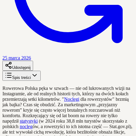
25 marca 2026
Udostępnij
Spis treści
Rowerowa Polska pęka w szwach — nie od lukrowanych wizji na
Instagramie, ale od realnych historii tych, którzy na dwóch kołach
przemierzają setki kilometrów. "
Noclegi
dla rowerzystów" brzmią
jak bajka? Czas się obudzić. Za marketingowym „przyjazny
rowerom” kryje się często więcej brutalnych rozczarowań niż
komfortu. Rozkręcający się od lat boom na rowery nie tylko
napędził
statystyki
(w 2024 roku 38,8 mln turystów skorzystało z
polskich
nocleg
ów, a rowerzyści to ich istotna część — Stat.gov.pl),
ale też wywołał cichą rewolucję, która bezlitośnie obnaża fikcje,