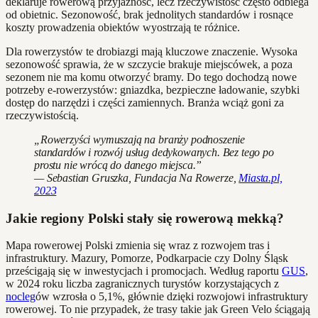
deklaruje rowerową przyjazność, lecz rzeczywistość często odbiega
od obietnic. Sezonowość, brak jednolitych standardów i rosnące
koszty prowadzenia obiektów wyostrzają te różnice.
Dla rowerzystów te drobiazgi mają kluczowe znaczenie. Wysoka
sezonowość sprawia, że w szczycie brakuje miejscówek, a poza
sezonem nie ma komu otworzyć bramy. Do tego dochodzą nowe
potrzeby e-rowerzystów: gniazdka, bezpieczne ładowanie, szybki
dostęp do narzędzi i części zamiennych. Branża wciąż goni za
rzeczywistością.
„Rowerzyści wymuszają na branży podnoszenie
standardów i rozwój usług dedykowanych. Bez tego po
prostu nie wrócą do danego miejsca.”
— Sebastian Gruszka, Fundacja Na Rowerze,
Miasta.pl,
2023
Jakie regiony Polski stały się rowerową mekką?
Mapa rowerowej Polski zmienia się wraz z rozwojem tras i
infrastruktury. Mazury, Pomorze, Podkarpacie czy Dolny Śląsk
prześcigają się w inwestycjach i promocjach. Według raportu
GUS
,
w 2024 roku liczba zagranicznych turystów korzystających z
nocleg
ów wzrosła o 5,1%, głównie dzięki rozwojowi infrastruktury
rowerowej. To nie przypadek, że trasy takie jak Green Velo ściągają