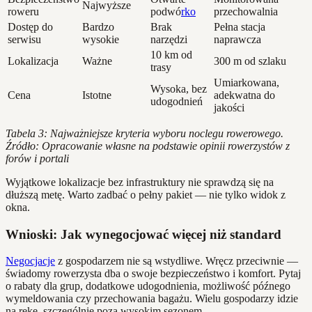
Najwyższe
roweru
podwó
rko
przechowalnia
Dostęp do
Bardzo
Brak
Pełna stacja
serwisu
wysokie
narzędzi
naprawcza
10 km od
Lokalizacja
Ważne
300 m od szlaku
trasy
Umiarkowana,
Wysoka, bez
Cena
Istotne
adekwatna do
udogodnień
jakości
Tabela 3: Najważniejsze kryteria wyboru noclegu rowerowego.
Źródło: Opracowanie własne na podstawie opinii rowerzystów z
forów i portali
Wyjątkowe lokalizacje bez infrastruktury nie sprawdzą się na
dłuższą metę. Warto zadbać o pełny pakiet — nie tylko widok z
okna.
Wnioski: Jak wynegocjować więcej niż standard
Negocjacje
z gospodarzem nie są wstydliwe. Wręcz przeciwnie —
świadomy rowerzysta dba o swoje bezpieczeństwo i komfort. Pytaj
o rabaty dla grup, dodatkowe udogodnienia, możliwość późnego
wymeldowania czy przechowania bagażu. Wielu gospodarzy idzie
na rękę, szczególnie poza wysokim sezonem.