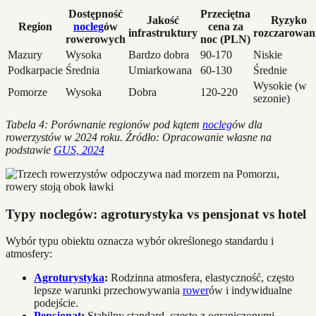
Dostępność
Przeciętna
Jakość
Ryzyko
Region
nocleg
ów
cena za
infrastruktury
rozczarowan
rowerowych
noc (PLN)
Mazury
Wysoka
Bardzo dobra
90-170
Niskie
Podkarpacie
Średnia
Umiarkowana
60-130
Średnie
Wysokie (w
Pomorze
Wysoka
Dobra
120-220
sezonie)
Tabela 4: Porównanie regionów pod kątem
nocleg
ów dla
rowerzystów w 2024 roku. Źródło: Opracowanie własne na
podstawie
GUS, 2024
Typy noclegów: agroturystyka vs pensjonat vs hotel
Wybór typu obiektu oznacza wybór określonego standardu i
atmosfery:
Agroturystyka
:
Rodzinna atmosfera, elastyczność, często
lepsze warunki przechowywania
rower
ów i indywidualne
podejście.
Pensjonat
:
Stabilny standard, często z ograniczonymi