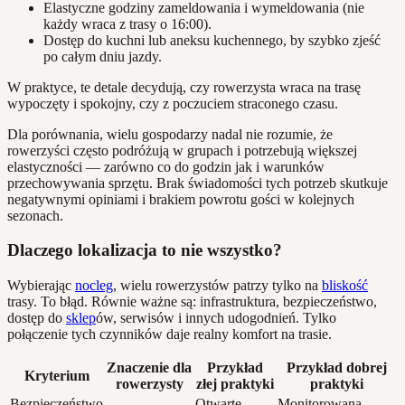
Elastyczne godziny zameldowania i wymeldowania (nie
każdy wraca z trasy o 16:00).
Dostęp do kuchni lub aneksu kuchennego, by szybko zjeść
po całym dniu jazdy.
W praktyce, te detale decydują, czy rowerzysta wraca na trasę
wypoczęty i spokojny, czy z poczuciem straconego czasu.
Dla porównania, wielu gospodarzy nadal nie rozumie, że
rowerzyści często podróżują w grupach i potrzebują większej
elastyczności — zarówno co do godzin jak i warunków
przechowywania sprzętu. Brak świadomości tych potrzeb skutkuje
negatywnymi opiniami i brakiem powrotu gości w kolejnych
sezonach.
Dlaczego lokalizacja to nie wszystko?
Wybierając
nocleg
, wielu rowerzystów patrzy tylko na
bliskość
trasy. To błąd. Równie ważne są: infrastruktura, bezpieczeństwo,
dostęp do
sklep
ów, serwisów i innych udogodnień. Tylko
połączenie tych czynników daje realny komfort na trasie.
Znaczenie dla
Przykład
Przykład dobrej
Kryterium
rowerzysty
złej praktyki
praktyki
Bezpieczeństwo
Otwarte
Monitorowana