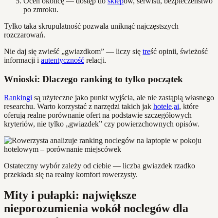
Oceń okolicę — dostęp do
sklep
ów, serwisu, bezpieczeństwo
po zmroku.
Tylko taka skrupulatność pozwala uniknąć najczęstszych
rozczarowań.
Nie daj się zwieść „gwiazdkom” — liczy się
tre
ść opinii, świeżość
informacji i
autentyczność
relacji.
Wnioski: Dlaczego ranking to tylko początek
Rankingi
są użyteczne jako punkt wyjścia, ale nie zastąpią własnego
researchu. Warto korzystać z narzędzi takich jak
hotele
.
ai
, które
oferują realne porównanie ofert na podstawie szczegółowych
kryteriów, nie tylko „gwiazdek” czy powierzchownych opisów.
Ostateczny wybór zależy od ciebie — liczba gwiazdek rzadko
przekłada się na realny komfort rowerzysty.
Mity i pułapki: największe
nieporozumienia wokół noclegów dla