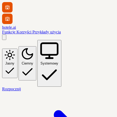
hotele.ai
Funkcje
Korzyści
Przykłady użycia
Jasny
Ciemny
Systemowy
Rozpocznij