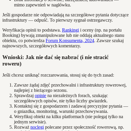
mimo zapewnień w nagłówku.
Jeśli gospodarze nie odpowiadają na szczegółowe pytania dotyczące
infrastruktury — odpuść. To pierwszy sygnał ostrzegawczy.
Weryfikacja opinii to podstawa.
Rankingi
i oceny (np. na portalu
Booking) bywają zmanipulowane lub nie oddają aktualnego stanu
obiektu, co potwierdza
Forum Konsumenta, 2024
. Zawsze szukaj
najnowszych, szczegółowych komentarzy.
Wnioski: Jak nie dać się nabrać (i nie stracić
roweru)
Jeśli chcesz uniknąć rozczarowania, stosuj się do tych zasad:
Zawsze żądaj zdjęć przechowalni i infrastruktury rowerowej,
najlepiej z bieżącego sezonu.
Sprawdzaj
opinie
na niezależnych forach, szukając
szczegółowych opisów, nie tylko liczby gwiazdek.
Kontaktuj się z gospodarzem i zadawaj precyzyjne pytania —
o gniazdka, monitoring, warunki przechowywania.
Weryfikuj obiekt na kilku platformach (nie polegaj tylko na
jednym serwisie).
Rozważ
noclegi
polecane przez społeczność rowerową, np.