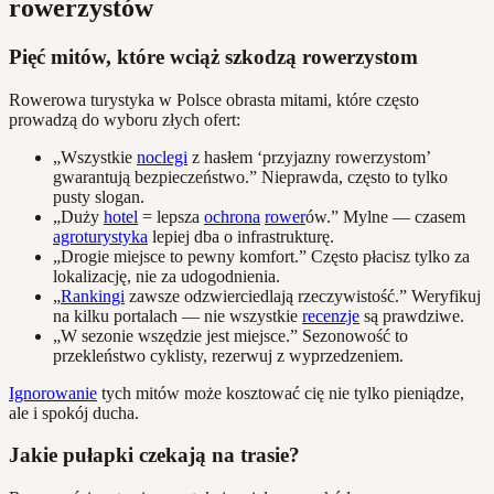
rowerzystów
Pięć mitów, które wciąż szkodzą rowerzystom
Rowerowa turystyka w Polsce obrasta mitami, które często
prowadzą do wyboru złych ofert:
„Wszystkie
noclegi
z hasłem ‘przyjazny rowerzystom’
gwarantują bezpieczeństwo.” Nieprawda, często to tylko
pusty slogan.
„Duży
hotel
= lepsza
ochrona
rower
ów.” Mylne — czasem
agroturystyka
lepiej dba o infrastrukturę.
„Drogie miejsce to pewny komfort.” Często płacisz tylko za
lokalizację, nie za udogodnienia.
„
Rankingi
zawsze odzwierciedlają rzeczywistość.” Weryfikuj
na kilku portalach — nie wszystkie
recenzje
są prawdziwe.
„W sezonie wszędzie jest miejsce.” Sezonowość to
przekleństwo cyklisty, rezerwuj z wyprzedzeniem.
Ignorowanie
tych mitów może kosztować cię nie tylko pieniądze,
ale i spokój ducha.
Jakie pułapki czekają na trasie?