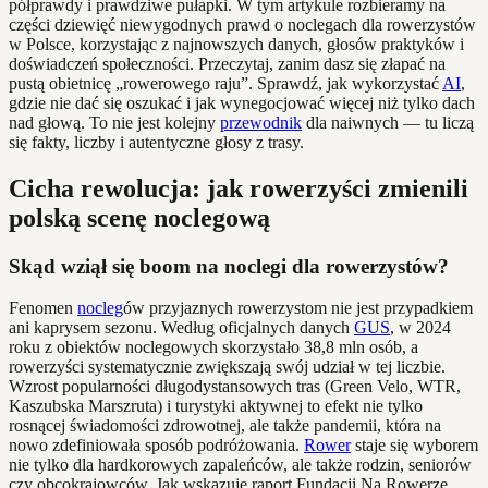
półprawdy i prawdziwe pułapki. W tym artykule rozbieramy na
części dziewięć niewygodnych prawd o noclegach dla rowerzystów
w Polsce, korzystając z najnowszych danych, głosów praktyków i
doświadczeń społeczności. Przeczytaj, zanim dasz się złapać na
pustą obietnicę „rowerowego raju”. Sprawdź, jak wykorzystać
AI
,
gdzie nie dać się oszukać i jak wynegocjować więcej niż tylko dach
nad głową. To nie jest kolejny
przewodnik
dla naiwnych — tu liczą
się fakty, liczby i autentyczne głosy z trasy.
Cicha rewolucja: jak rowerzyści zmienili
polską scenę noclegową
Skąd wziął się boom na noclegi dla rowerzystów?
Fenomen
nocleg
ów przyjaznych rowerzystom nie jest przypadkiem
ani kaprysem sezonu. Według oficjalnych danych
GUS
, w 2024
roku z obiektów noclegowych skorzystało 38,8 mln osób, a
rowerzyści systematycznie zwiększają swój udział w tej liczbie.
Wzrost popularności długodystansowych tras (Green Velo, WTR,
Kaszubska Marszruta) i turystyki aktywnej to efekt nie tylko
rosnącej świadomości zdrowotnej, ale także pandemii, która na
nowo zdefiniowała sposób podróżowania.
Rower
staje się wyborem
nie tylko dla hardkorowych zapaleńców, ale także rodzin, seniorów
czy obcokrajowców. Jak wskazuje raport Fundacji Na Rowerze