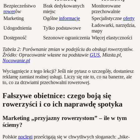
Bezpieczeństwo
Brak dedykowanych
Monitorowane
rower
ów
miejsc
przechowalnie
Marketing
Ogólne
informacje
Specjalistyczne
oferty
Ładowarki, narzędzia,
Udogodnienia
Tylko podstawowe
mapy
Dostępność
Sezonowe ograniczenia
Więcej elastyczności
Tabela 2: Porównanie zmian w podejściu do obsługi rowerzystów.
Źródło: Opracowanie własne na podstawie
GUS
, Miasta.pl,
Nocowanie.pl
Wyciągnięcie z tego lekcji? Jeśli nie pytasz o szczegóły, dostaniesz
reklamę zamiast realnej usługi. Liczy się nie to, co na banerze, ale
to, co za drzwiami przechowalni rowerowej.
Fałszywe obietnice: czego boją się
rowerzyści i co ich naprawdę spotyka
Marketing „przyjazny rowerzystom” – ile w tym
ściemy?
Polskie
noclegi
prześcigają się w chwytliwych sloganach: „bike-