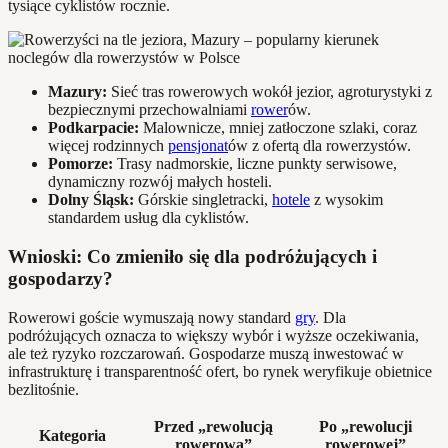
tysiące cyklistów rocznie.
Mazury:
Sieć tras rowerowych wokół jezior, agroturystyki z
bezpiecznymi przechowalniami
rower
ów.
Podkarpacie:
Malownicze, mniej zatłoczone szlaki, coraz
więcej rodzinnych
pensjonat
ów z ofertą dla rowerzystów.
Pomorze:
Trasy nadmorskie, liczne punkty serwisowe,
dynamiczny rozwój małych hosteli.
Dolny Śląsk:
Górskie singletracki,
hotele
z wysokim
standardem usług dla cyklistów.
Wnioski: Co zmieniło się dla podróżujących i
gospodarzy?
Rowerowi goście wymuszają nowy standard
gry
. Dla
podróżujących oznacza to większy wybór i wyższe oczekiwania,
ale też ryzyko rozczarowań. Gospodarze muszą inwestować w
infrastrukturę i transparentność ofert, bo rynek weryfikuje obietnice
bezlitośnie.
Przed „rewolucją
Po „rewolucji
Kategoria
rowerową”
rowerowej”