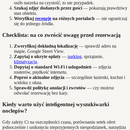
osób narzeka na czystość, to nie przypadek.
Szukaj zdjęć dodanych przez gości
— pokazują prawdziwy
stan obiektu.
Weryfikuj
recenzje
na różnych portalach
— nie ograniczaj
się do jednego źródła.
Checklista: na co zwrócić uwagę przed rezerwacją
Zweryfikuj dokładną lokalizację
— sprawdź adres na
mapie, Google Street View.
Zapytaj o ukryte opłaty
—
parking
, sprzątanie,
klimatyzacja
.
Dopytaj o standard Wi-Fi i udogodnień
— zdjęcia
routerów, prędkość internetu.
Poproś o aktualne zdjęcia
— szczególnie łazienki, kuchni i
widoku z okna.
Sprawdź politykę anulacji i zwrotów
— czy możesz
odwołać rezerwację bez kary.
Kiedy warto użyć inteligentnej wyszukiwarki
noclegów?
Gdy zależy Ci na oszczędności czasu, porównaniu setek ofert
jednocześnie i uniknięciu nieprzyjemnych niespodzianek, narzędzia