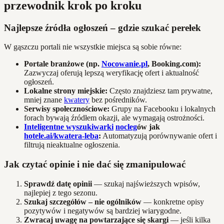
przewodnik krok po kroku
Najlepsze źródła ogłoszeń – gdzie szukać perełek
W gąszczu portali nie wszystkie miejsca są sobie równe:
Portale branżowe (np.
Nocowanie.pl
, Booking.com):
Zazwyczaj oferują lepszą weryfikację ofert i aktualność
ogłoszeń.
Lokalne strony miejskie:
Często znajdziesz tam prywatne,
mniej znane
kwatery
bez pośredników.
Serwisy społecznościowe:
Grupy na Facebooku i lokalnych
forach bywają źródłem okazji, ale wymagają ostrożności.
Inteligentne wyszukiwarki
nocleg
ów jak
hotele.ai/kwatera-leba
:
Automatyzują porównywanie ofert i
filtrują nieaktualne ogłoszenia.
Jak czytać opinie i nie dać się zmanipulować
Sprawdź datę opinii
— szukaj najświeższych wpisów,
najlepiej z tego sezonu.
Szukaj szczegółów – nie ogólników
— konkretne opisy
pozytywów i negatywów są bardziej wiarygodne.
Zwracaj uwagę na powtarzające się skargi
— jeśli kilka