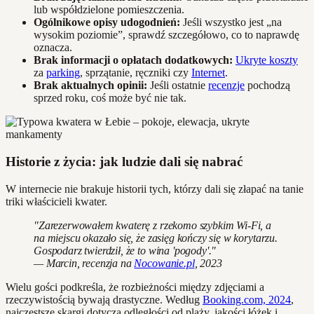
lub współdzielone pomieszczenia.
Ogólnikowe opisy udogodnień:
Jeśli wszystko jest „na
wysokim poziomie”, sprawdź szczegółowo, co to naprawdę
oznacza.
Brak informacji o opłatach dodatkowych:
Ukryte koszty
za
parking
, sprzątanie, ręczniki czy
Internet
.
Brak aktualnych opinii:
Jeśli ostatnie
recenzje
pochodzą
sprzed roku, coś może być nie tak.
Historie z życia: jak ludzie dali się nabrać
W internecie nie brakuje historii tych, którzy dali się złapać na tanie
triki właścicieli kwater.
"Zarezerwowałem kwaterę z rzekomo szybkim Wi-Fi, a
na miejscu okazało się, że zasięg kończy się w korytarzu.
Gospodarz twierdził, że to wina 'pogody'."
— Marcin, recenzja na
Nocowanie.pl
, 2023
Wielu gości podkreśla, że rozbieżności między zdjęciami a
rzeczywistością bywają drastyczne. Według
Booking.com, 2024
,
najczęstsze skargi dotyczą odległości od plaży, jakości łóżek i