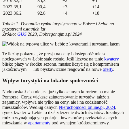
2019
32,5
85,3
+2
+5
2022
35,1
90,4
+3
+14
2023
36,2
92,8
+4
+18
Tabela 1: Dynamika rynku turystycznego w Polsce i Łebie na
przestrzeni ostatnich lat
Źródło:
GUS
2023, Dobregonajmu.pl 2024
Te liczby pokazują, że presja na ceny i dostępność miejsc
noclegowych w Łebie stale rośnie. Jeśli liczysz na tanie
kwatery
blisko plaży w środku sezonu, musisz liczyć się z kompromisem
jakościowym — lub błyskawicznie reagować na nowe
oferty
.
Wpływ turystyki na lokalne społeczności
Nadmorska Łeba nie jest już tylko sennym kurortem na mapie
Pomorza. Coraz większe zainteresowanie turystów, także z
zagranicy, wpływa nie tylko na ceny, ale i na codzienność
mieszkańców. Według danych
Nieruchomosci-online.pl, 2024
,
rynek kwater w Łebie to dziś zderzenie dwóch światów: lokalnych
rodzin wynajmujących pokoje i inwestorów przekształcających
mieszkania w
apartamenty
pod wynajem krótkoterminowy.