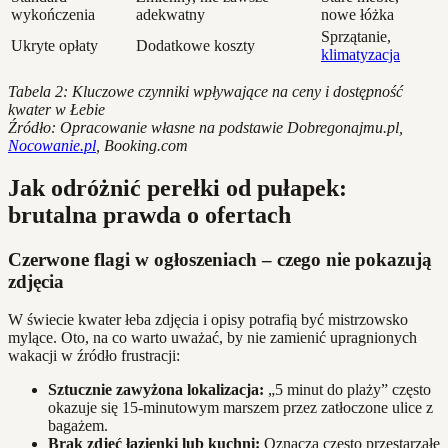
wykończenia
adekwatny
nowe łóżka
Sprzątanie,
Ukryte opłaty
Dodatkowe koszty
klimatyzacja
Tabela 2: Kluczowe czynniki wpływające na ceny i dostępność
kwater w Łebie
Źródło: Opracowanie własne na podstawie Dobregonajmu.pl,
Nocowanie.pl
, Booking.com
Jak odróżnić perełki od pułapek:
brutalna prawda o ofertach
Czerwone flagi w ogłoszeniach – czego nie pokazują
zdjęcia
W świecie kwater łeba zdjęcia i opisy potrafią być mistrzowsko
mylące. Oto, na co warto uważać, by nie zamienić upragnionych
wakacji w źródło frustracji:
Sztucznie zawyżona lokalizacja:
„5 minut do plaży” często
okazuje się 15-minutowym marszem przez zatłoczone ulice z
bagażem.
Brak zdjęć łazienki lub kuchni:
Oznacza często przestarzałe