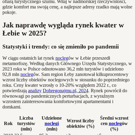
ofiarą turystycznego szumu. Witaj w nadmorskiej rzeczywistości,
gdzie komfort ma swoją cenę, a najlepsze adresy rzadko mają wolne
pokoje.
Jak naprawdę wygląda rynek kwater w
Łebie w 2025?
Statystyki i trendy: co się zmieniło po pandemii
W ciągu ostatnich lat rynek
nocleg
ów w Łebie przeszedł
metamorfozę. Według danych Głównego Urzędu Statystycznego, w
2023 roku w Polsce odnotowano 36,2 mln turystów i udzielono
92,8 mln
nocleg
ów. Sam region Łeby zanotował kilkuprocentowy
wzrost liczby obiektów noclegowych w stosunku do poprzedniego
roku. Ceny kwater wzrosły o 10-20% względem 2022 r., co
potwierdzają
analizy
Dobregonajmu.pl, 2024
. Rynek powrócił do
równowagi po pandemicznych perturbacjach, z wyraźnym
wzrostem zainteresowania komfortowymi apartamentami i
domkami.
Liczba
Udzielone
Średni wzrost
Wzrost liczby
Rok
turystów
noclegi
cen
nocleg
ów
obiektów (%)
(mln)
(mln)
(%)