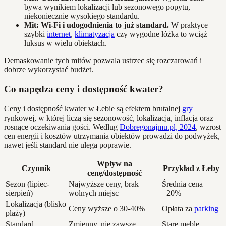
bywa wynikiem lokalizacji lub sezonowego popytu,
niekoniecznie wysokiego standardu.
Mit: Wi-Fi i udogodnienia to już standard.
W praktyce
szybki
internet
,
klimatyzacja
czy wygodne łóżka to wciąż
luksus w wielu obiektach.
Demaskowanie tych mitów pozwala ustrzec się rozczarowań i
dobrze wykorzystać budżet.
Co napędza ceny i dostępność kwater?
Ceny i dostępność kwater w Łebie są efektem brutalnej
gry
rynkowej, w której liczą się sezonowość, lokalizacja, inflacja oraz
rosnące oczekiwania gości. Według
Dobregonajmu.pl, 2024
, wzrost
cen energii i kosztów utrzymania obiektów prowadzi do podwyżek,
nawet jeśli standard nie ulega poprawie.
Wpływ na
Czynnik
Przykład z Łeby
cenę/dostępność
Sezon (lipiec-
Najwyższe ceny, brak
Średnia cena
sierpień)
wolnych miejsc
+20%
Lokalizacja (blisko
Ceny wyższe o 30-40%
Opłata za
parking
plaży)
Standard
Zmienny, nie zawsze
Stare meble,