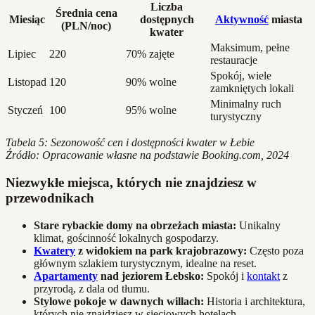
Liczba
Średnia cena
Miesiąc
dostępnych
Aktywność
miasta
(PLN/noc)
kwater
Maksimum, pełne
Lipiec
220
70% zajęte
restauracje
Spokój, wiele
Listopad
120
90% wolne
zamkniętych lokali
Minimalny ruch
Styczeń
100
95% wolne
turystyczny
Tabela 5: Sezonowość cen i dostępności kwater w Łebie
Źródło: Opracowanie własne na podstawie Booking.com, 2024
Niezwykłe miejsca, których nie znajdziesz w
przewodnikach
Stare rybackie domy na obrzeżach miasta:
Unikalny
klimat, gościnność lokalnych gospodarzy.
Kwatery
z widokiem na park krajobrazowy:
Często poza
głównym szlakiem turystycznym, idealne na reset.
Apartamenty
nad jeziorem Łebsko:
Spokój i
kontakt
z
przyrodą, z dala od tłumu.
Stylowe pokoje w dawnych willach:
Historia i architektura,
których nie znajdziesz w sieciowych hotelach.