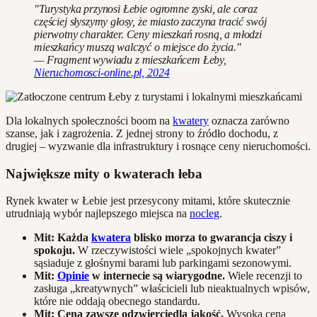
"Turystyka przynosi Łebie ogromne zyski, ale coraz
częściej słyszymy głosy, że miasto zaczyna tracić swój
pierwotny charakter. Ceny mieszkań rosną, a młodzi
mieszkańcy muszą walczyć o miejsce do życia."
— Fragment wywiadu z mieszkańcem Łeby,
Nieruchomosci-online.pl, 2024
Dla lokalnych społeczności boom na
kwatery
oznacza zarówno
szanse, jak i zagrożenia. Z jednej strony to źródło dochodu, z
drugiej – wyzwanie dla infrastruktury i rosnące ceny nieruchomości.
Największe mity o kwaterach łeba
Rynek kwater w Łebie jest przesycony mitami, które skutecznie
utrudniają wybór najlepszego miejsca na
nocleg
.
Mit: Każda
kwatera
blisko morza to gwarancja ciszy i
spokoju.
W rzeczywistości wiele „spokojnych kwater”
sąsiaduje z głośnymi barami lub parkingami sezonowymi.
Mit:
Opinie
w internecie są wiarygodne.
Wiele recenzji to
zasługa „kreatywnych” właścicieli lub nieaktualnych wpisów,
które nie oddają obecnego standardu.
Mit: Cena zawsze odzwierciedla jakość.
Wysoka cena