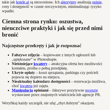
takie jak
hotele.ai
są nieocenione. Ich
algorytmy
analizują
opinie
,
ceny i dostępność w czasie rzeczywistym, minimalizując ryzyko
wpadki.
Ciemna strona rynku: oszustwa,
nieuczciwe praktyki i jak się przed nimi
bronić
Najczęstsze przekręty i jak je rozpoznać
Fałszywe zdjęcia
– kopiowane z innych ogłoszeń lub
„upiększane” w Photoshopie.
Nieistniejące
kwatery
– atrakcyjna oferta bez możliwości
kontaktu, prośba o pełną przedpłatę.
Ukryte opłaty
– koszt sprzątania, parkingu czy pościeli
pojawia się dopiero na miejscu.
Nieaktualny kalendarz dostępności
– rezerwacja możliwa,
choć
kwatera
już zajęta.
Manipulacja
opiniami
– fałszywe pozytywne
recenzje
wystawiane przez znajomych właściciela lub agencje PR.
Weryfikuj każdy szczegół, nie ufaj „zbyt dobrym” okazjom.