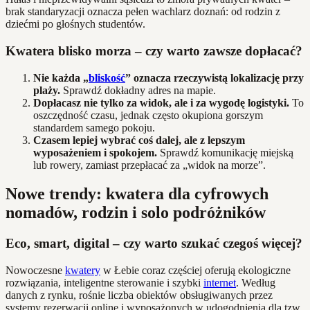
brak standaryzacji oznacza pełen wachlarz doznań: od rodzin z
dziećmi po głośnych studentów.
Kwatera blisko morza – czy warto zawsze dopłacać?
Nie każda „
bliskość
” oznacza rzeczywistą lokalizację przy
plaży.
Sprawdź dokładny adres na mapie.
Dopłacasz nie tylko za widok, ale i za wygodę logistyki.
To
oszczędność czasu, jednak często okupiona gorszym
standardem samego pokoju.
Czasem lepiej wybrać coś dalej, ale z lepszym
wyposażeniem i spokojem.
Sprawdź komunikację miejską
lub rowery, zamiast przepłacać za „widok na morze”.
Nowe trendy: kwatera dla cyfrowych
nomadów, rodzin i solo podróżników
Eco, smart, digital – czy warto szukać czegoś więcej?
Nowoczesne
kwatery
w Łebie coraz częściej oferują ekologiczne
rozwiązania, inteligentne sterowanie i szybki
internet
. Według
danych z rynku, rośnie liczba obiektów obsługiwanych przez
systemy rezerwacji online i wyposażonych w udogodnienia dla tzw.