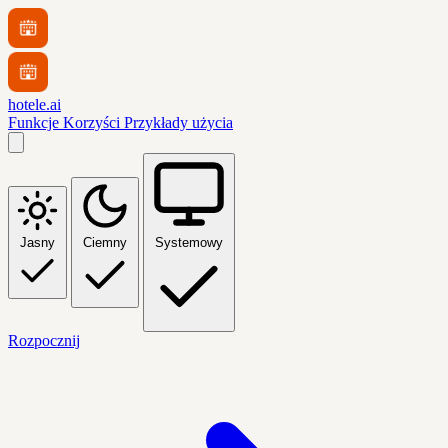
hotele.ai
Funkcje
Korzyści
Przykłady użycia
Jasny
Ciemny
Systemowy
Rozpocznij