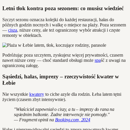
Letni tłok kontra poza sezonem: co musisz wiedzieć
Szczyt sezonu oznacza kolejki do każdej restauracji, hałas do
późnych godzin nocnych i walkę o miejsce na plaży. Poza sezonem
—
cisza
, niższe ceny, ale też ograniczony wybór atrakcji i częste
remonty w obiektach.
Podróżując poza szczytem, zyskujesz więcej prywatności, czasem
nawet niższe ceny — choć standard obsługi może
spa
ść z uwagi na
ograniczoną załogę.
Sąsiedzi, hałas, imprezy – rzeczywistość kwater w
Łebie
Nie wszystkie
kwatery
to ciche azyle dla rodzin. Łeba latem tętni
życiem (czasem zbyt intensywnie).
"Właściciel zapewniał o ciszy, a tu – imprezy do rana na
sąsiednim balkonie. Żadne interwencje nie pomogły."
— Fragment opinii na
Booking.com, 2024
Hałas i nieprzewidywalni sąsiedzi to zmora prywatnych kwater –