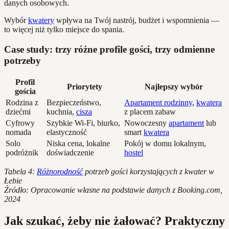
danych osobowych.
Wybór
kwatery
wpływa na Twój nastrój, budżet i wspomnienia —
to więcej niż tylko miejsce do spania.
Case study: trzy różne profile gości, trzy odmienne
potrzeby
Profil
Priorytety
Najlepszy wybór
gościa
Rodzina z
Bezpieczeństwo,
Apartament rodzinny
,
kwatera
dziećmi
kuchnia,
cisza
z placem zabaw
Cyfrowy
Szybkie Wi-Fi, biurko,
Nowoczesny
apartament
lub
nomada
elastyczność
smart
kwatera
Solo
Niska cena, lokalne
Pokój w domu lokalnym,
podróżnik
doświadczenie
hostel
Tabela 4:
Różnorodność
potrzeb gości korzystających z kwater w
Łebie
Źródło: Opracowanie własne na podstawie danych z Booking.com,
2024
Jak szukać, żeby nie żałować? Praktyczny