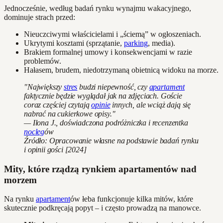
Jednocześnie, według badań rynku wynajmu wakacyjnego,
dominuje strach przed:
Nieuczciwymi właścicielami i „ściemą” w ogłoszeniach.
Ukrytymi kosztami (sprzątanie,
parking
, media).
Brakiem formalnej umowy i konsekwencjami w razie
problemów.
Hałasem, brudem, niedotrzymaną obietnicą widoku na morze.
"Największy
stres
budzi niepewność, czy
apartament
faktycznie będzie wyglądał jak na zdjęciach. Goście
coraz częściej czytają
opinie
innych, ale wciąż dają się
nabrać na cukierkowe opisy."
— Ilona J., doświadczona podróżniczka i recenzentka
nocleg
ów
Źródło: Opracowanie własne na podstawie badań rynku
i opinii gości [2024]
Mity, które rządzą rynkiem apartamentów nad
morzem
Na rynku
apartament
ów łeba funkcjonuje kilka mitów, które
skutecznie podkręcają popyt – i często prowadzą na manowce.