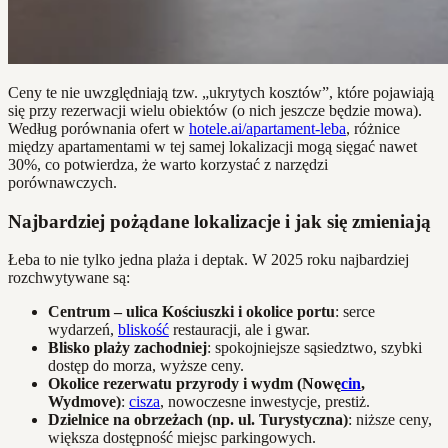
Ceny te nie uwzględniają tzw. „ukrytych kosztów”, które pojawiają
się przy rezerwacji wielu obiektów (o nich jeszcze będzie mowa).
Według porównania ofert w
hotele.ai/apartament-leba
, różnice
między apartamentami w tej samej lokalizacji mogą sięgać nawet
30%, co potwierdza, że warto korzystać z narzędzi
porównawczych.
Najbardziej pożądane lokalizacje i jak się zmieniają
Łeba to nie tylko jedna plaża i deptak. W 2025 roku najbardziej
rozchwytywane są:
Centrum – ulica Kościuszki i okolice portu
: serce
wydarzeń,
bliskość
restauracji, ale i gwar.
Blisko plaży zachodniej
: spokojniejsze sąsiedztwo, szybki
dostęp do morza, wyższe ceny.
Okolice rezerwatu przyrody i wydm (Nowę
cin
,
Wydmove)
:
cisza
, nowoczesne inwestycje, prestiż.
Dzielnice na obrzeżach (np. ul. Turystyczna)
: niższe ceny,
większa dostępność miejsc parkingowych.