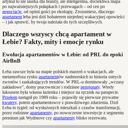
artykuł to nie laurka dla branży, ale inteligentna, dociekliwa mapa
po najważniejszych pułapkach i przewagach – od cen po
negocjacje
, od opinii gości po ekologię. Zrozumiesz, dlaczego
apartament
łeba jest dziś bohaterem niejednej wakacyjnej opowieści
– i jak sprawić, by twoja należała do tych szczęśliwych.
Dlaczego wszyscy chcą apartament w
Łebie? Fakty, mity i emocje rynku
Ewolucja apartamentów w Łebie: od PRL do epoki
AirBnB
Łeba zawsze była na mapie polskich marzeń o wakacjach, ale
metamorfoza rynku
apartament
ów nadmorskich to historia ostrych
zwrotów i zaskakujących trendów. W PRL-u dominowały „wczasy
zakładowe”, domy pracownicze i rodzinne
pensjonaty
. Wtedy
luksusem była własna łazienka i miejsce na ręcznik na parapecie.
Przełom
nastąpił po 1989 roku – pojawiły się pierwsze prywatne
kwatery
, potem apartamentowce z prawdziwego zdarzenia. Dziś
Łeba to tygiel: od wysłużonych mieszkań z czasów transformacji,
przez rodzinne
apartamenty
, po nowoczesne inwestycje z segmentu
premium jak Wydmove czy
apartamenty
blisko rezerwatu.