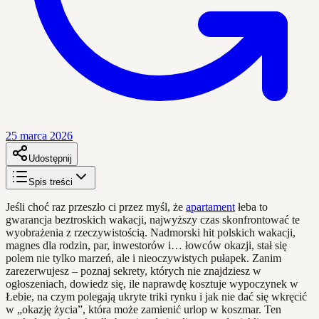
25 marca 2026
Udostępnij
Spis treści
Jeśli choć raz przeszło ci przez myśl, że
apartament
łeba to
gwarancja beztroskich wakacji, najwyższy czas skonfrontować te
wyobrażenia z rzeczywistością. Nadmorski hit polskich wakacji,
magnes dla rodzin, par, inwestorów i… łowców okazji, stał się
polem nie tylko marzeń, ale i nieoczywistych pułapek. Zanim
zarezerwujesz – poznaj sekrety, których nie znajdziesz w
ogłoszeniach, dowiedz się, ile naprawdę kosztuje wypoczynek w
Łebie, na czym polegają ukryte triki rynku i jak nie dać się wkręcić
w „okazję życia”, która może zamienić urlop w koszmar. Ten