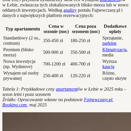
w Łebie, zwłaszcza tych zlokalizowanych blisko morza lub w nowo
oddanych inwestycjach. Według
analizy
portalu Fajnewczasy.pl i
danych z największych platform rezerwacyjnych:
Cena w
Cena poza
Dodatkowe
Typ apartamentu
sezonie (noc)
sezonem (noc)
opłaty
Standardowy (2 os.,
Sprzątanie,
350-450 zł
180-250 zł
centrum)
parking
Premium (blisko
Klimatyzacja
,
500-900 zł
350-500 zł
morza)
media
Nowa inwestycja
Wyższa
700-1200 zł
400-700 zł
(np. Wydmove)
kaucja
Wynajem od osoby
Różne,
250-400 zł
120-220 zł
prywatnej
często ukryte
Tabela 1: Przykładowe ceny
apartament
ów w Łebie w 2025 roku –
sezon letni i poza sezonem
Źródło: Opracowanie własne na podstawie
Fajnewczasy.pl
,
Booking.com
, maj 2025