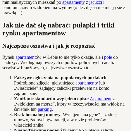
minimalistycznych mieszkań po
apartamenty
z
jacuzzi
i
panoramicznym widokiem na wydmy (o ile zdjęcia nie mijają się z
prawdą…).
Jak nie dać się nabrać: pułapki i triki
rynku apartamentów
Najczęstsze oszustwa i jak je rozpoznać
Rynek
apartament
ów w Łebie to nie tylko okazje, ale i
pole
do
nadużyć. Według najnowszych raportów policyjnych i analiz
serwisów branżowych, najczęstsze oszustwa to:
Fałszywe ogłoszenia na popularnych portalach
:
Podrobione zdjęcia, nieistniejące
apartamenty
lub
„właściciele” żądający zaliczki przelewem na konto
zagraniczne.
Zaniżanie standardu względem opisu
:
Apartament
z
„widokiem na morze”, który w rzeczywistości ma widok na
śmietnik lub
parking
.
Brak formalnej umowy
: Wynajem „na gębę” – żadnej
umowy, żadnych gwarancji, a w razie problemów…
właściciel znika.
Niespodziewane podwyżki ceny
: Po wpłacie zaliczki