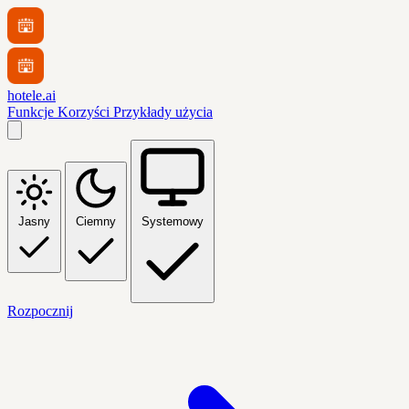
hotele.ai
Funkcje
Korzyści
Przykłady użycia
Jasny
Ciemny
Systemowy
Rozpocznij