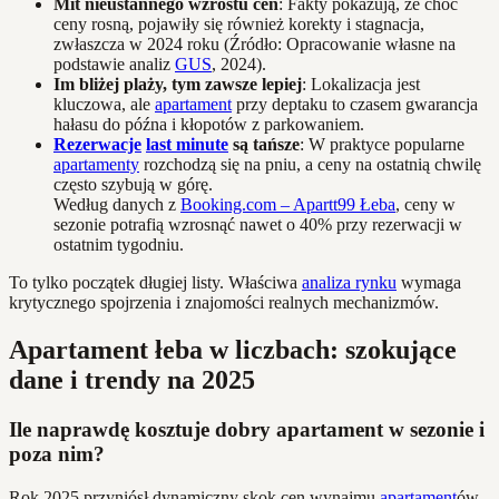
Mit nieustannego wzrostu cen
: Fakty pokazują, że choć
ceny rosną, pojawiły się również korekty i stagnacja,
zwłaszcza w 2024 roku (Źródło: Opracowanie własne na
podstawie analiz
GUS
, 2024).
Im bliżej plaży, tym zawsze lepiej
: Lokalizacja jest
kluczowa, ale
apartament
przy deptaku to czasem gwarancja
hałasu do późna i kłopotów z parkowaniem.
Rezerwacje
last minute
są tańsze
: W praktyce popularne
apartamenty
rozchodzą się na pniu, a ceny na ostatnią chwilę
często szybują w górę.
Według danych z
Booking.com – Apartt99 Łeba
, ceny w
sezonie potrafią wzrosnąć nawet o 40% przy rezerwacji w
ostatnim tygodniu.
To tylko początek długiej listy. Właściwa
analiza rynku
wymaga
krytycznego spojrzenia i znajomości realnych mechanizmów.
Apartament łeba w liczbach: szokujące
dane i trendy na 2025
Ile naprawdę kosztuje dobry apartament w sezonie i
poza nim?
Rok 2025 przyniósł dynamiczny skok cen wynajmu
apartament
ów