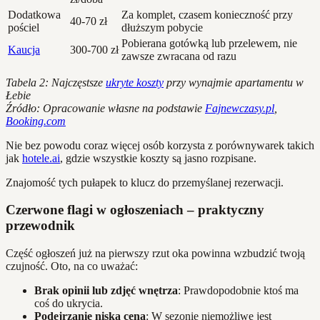
Dodatkowa
Za komplet, czasem konieczność przy
40-70 zł
pościel
dłuższym pobycie
Pobierana gotówką lub przelewem, nie
Kaucja
300-700 zł
zawsze zwracana od razu
Tabela 2: Najczęstsze
ukryte koszty
przy wynajmie apartamentu w
Łebie
Źródło: Opracowanie własne na podstawie
Fajnewczasy.pl
,
Booking.com
Nie bez powodu coraz więcej osób korzysta z porównywarek takich
jak
hotele.ai
, gdzie wszystkie koszty są jasno rozpisane.
Znajomość tych pułapek to klucz do przemyślanej rezerwacji.
Czerwone flagi w ogłoszeniach – praktyczny
przewodnik
Część ogłoszeń już na pierwszy rzut oka powinna wzbudzić twoją
czujność. Oto, na co uważać:
Brak opinii lub zdjęć wnętrza
: Prawdopodobnie ktoś ma
coś do ukrycia.
Podejrzanie niska cena
: W sezonie niemożliwe jest