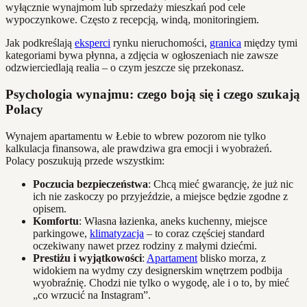
wyłącznie wynajmom lub sprzedaży mieszkań pod cele
wypoczynkowe. Często z recepcją, windą, monitoringiem.
Jak podkreślają
eksperci
rynku nieruchomości,
granica
między tymi
kategoriami bywa płynna, a zdjęcia w ogłoszeniach nie zawsze
odzwierciedlają realia – o czym jeszcze się przekonasz.
Psychologia wynajmu: czego boją się i czego szukają
Polacy
Wynajem apartamentu w Łebie to wbrew pozorom nie tylko
kalkulacja finansowa, ale prawdziwa gra emocji i wyobrażeń.
Polacy poszukują przede wszystkim:
Poczucia bezpieczeństwa
: Chcą mieć gwarancję, że już nic
ich nie zaskoczy po przyjeździe, a miejsce będzie zgodne z
opisem.
Komfortu
: Własna łazienka, aneks kuchenny, miejsce
parkingowe,
klimatyzacja
– to coraz częściej standard
oczekiwany nawet przez rodziny z małymi dziećmi.
Prestiżu i wyjątkowości
:
Apartament
blisko morza, z
widokiem na wydmy czy designerskim wnętrzem podbija
wyobraźnię. Chodzi nie tylko o wygodę, ale i o to, by mieć
„co wrzucić na Instagram”.