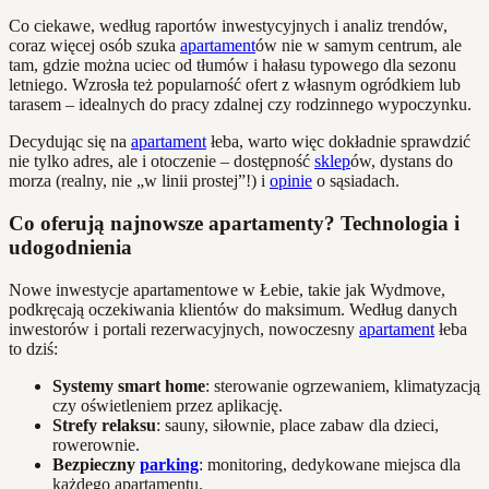
Co ciekawe, według raportów inwestycyjnych i analiz trendów,
coraz więcej osób szuka
apartament
ów nie w samym centrum, ale
tam, gdzie można uciec od tłumów i hałasu typowego dla sezonu
letniego. Wzrosła też popularność ofert z własnym ogródkiem lub
tarasem – idealnych do pracy zdalnej czy rodzinnego wypoczynku.
Decydując się na
apartament
łeba, warto więc dokładnie sprawdzić
nie tylko adres, ale i otoczenie – dostępność
sklep
ów, dystans do
morza (realny, nie „w linii prostej”!) i
opinie
o sąsiadach.
Co oferują najnowsze apartamenty? Technologia i
udogodnienia
Nowe inwestycje apartamentowe w Łebie, takie jak Wydmove,
podkręcają oczekiwania klientów do maksimum. Według danych
inwestorów i portali rezerwacyjnych, nowoczesny
apartament
łeba
to dziś:
Systemy smart home
: sterowanie ogrzewaniem, klimatyzacją
czy oświetleniem przez aplikację.
Strefy relaksu
: sauny, siłownie, place zabaw dla dzieci,
rowerownie.
Bezpieczny
parking
: monitoring, dedykowane miejsca dla
każdego apartamentu.