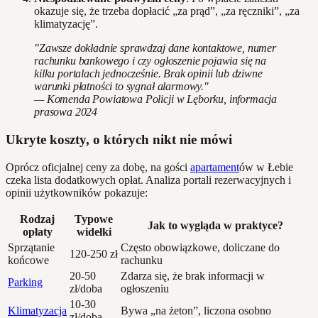
okazuje się, że trzeba dopłacić „za prąd”, „za ręczniki”, „za
klimatyzację”.
"Zawsze dokładnie sprawdzaj dane kontaktowe, numer
rachunku bankowego i czy ogłoszenie pojawia się na
kilku portalach jednocześnie. Brak opinii lub dziwne
warunki płatności to sygnał alarmowy."
— Komenda Powiatowa Policji w Lęborku, informacja
prasowa 2024
Ukryte koszty, o których nikt nie mówi
Oprócz oficjalnej ceny za dobę, na gości
apartament
ów w Łebie
czeka lista dodatkowych opłat. Analiza portali rezerwacyjnych i
opinii użytkowników pokazuje:
Rodzaj
Typowe
Jak to wygląda w praktyce?
opłaty
widełki
Sprzątanie
Często obowiązkowe, doliczane do
120-250 zł
końcowe
rachunku
20-50
Zdarza się, że brak informacji w
Parking
zł/doba
ogłoszeniu
10-30
Klimatyzacja
Bywa „na żeton”, liczona osobno
zł/doba