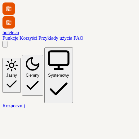
hotele.ai
Funkcje
Korzyści
Przykłady użycia
FAQ
Jasny
Ciemny
Systemowy
Rozpocznij