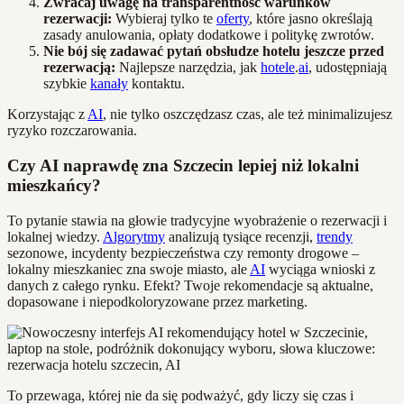
Zwracaj uwagę na transparentność warunków
rezerwacji:
Wybieraj tylko te
oferty
, które jasno określają
zasady anulowania, opłaty dodatkowe i politykę zwrotów.
Nie bój się zadawać pytań obsłudze hotelu jeszcze przed
rezerwacją:
Najlepsze narzędzia, jak
hotele
.
ai
, udostępniają
szybkie
kanały
kontaktu.
Korzystając z
AI
, nie tylko oszczędzasz czas, ale też minimalizujesz
ryzyko rozczarowania.
Czy AI naprawdę zna Szczecin lepiej niż lokalni
mieszkańcy?
To pytanie stawia na głowie tradycyjne wyobrażenie o rezerwacji i
lokalnej wiedzy.
Algorytmy
analizują tysiące recenzji,
trendy
sezonowe, incydenty bezpieczeństwa czy remonty drogowe –
lokalny mieszkaniec zna swoje miasto, ale
AI
wyciąga wnioski z
danych z całego rynku. Efekt? Twoje rekomendacje są aktualne,
dopasowane i niepodkoloryzowane przez marketing.
To przewaga, której nie da się podważyć, gdy liczy się czas i