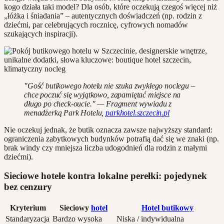
kogo działa taki model? Dla osób, które oczekują czegoś więcej niż
„łóżka i śniadania” – autentycznych doświadczeń (np. rodzin z
dziećmi, par celebrujących rocznicę, cyfrowych nomadów
szukających inspiracji).
"Gość butikowego hotelu nie szuka zwykłego noclegu –
chce poczuć się wyjątkowo, zapamiętać miejsce na
długo po check-oucie." — Fragment wywiadu z
menadżerką Park Hotelu,
parkhotel.szczecin.pl
Nie oczekuj jednak, że butik oznacza zawsze najwyższy standard:
ograniczenia zabytkowych budynków potrafią dać się we znaki (np.
brak windy czy mniejsza liczba udogodnień dla rodzin z małymi
dziećmi).
Sieciowe hotele kontra lokalne perełki: pojedynek
bez cenzury
Kryterium
Sieciowy
hotel
Hotel butikowy
Standaryzacja
Bardzo wysoka
Niska / indywidualna