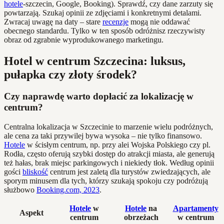
hotele
-szczecin, Google, Booking). Sprawdź, czy dane zarzuty się
powtarzają. Szukaj opinii ze zdjęciami i konkretnymi detalami.
Zwracaj uwagę na daty – stare
recenzje
mogą nie oddawać
obecnego standardu. Tylko w ten sposób odróżnisz rzeczywisty
obraz od zgrabnie wyprodukowanego marketingu.
Hotel w centrum Szczecina: luksus,
pułapka czy złoty środek?
Czy naprawdę warto dopłacić za lokalizację w
centrum?
Centralna lokalizacja w Szczecinie to marzenie wielu podróżnych,
ale cena za taki przywilej bywa wysoka – nie tylko finansowo.
Hotele
w ścisłym centrum, np. przy alei Wojska Polskiego czy pl.
Rodła, często oferują szybki dostęp do atrakcji miasta, ale generują
też hałas, brak miejsc parkingowych i niekiedy tłok. Według opinii
gości
bliskość
centrum jest zaletą dla turystów zwiedzających, ale
sporym minusem dla tych, którzy szukają spokoju czy podróżują
służbowo
Booking.com, 2023
.
Hotele
w
Hotele
na
Apartamenty
Aspekt
centrum
obrzeżach
w centrum