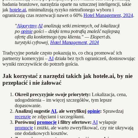
badania branżowe, narzędzia oparte na sztucznej inteligencji, takie
jak
hotele.ai
, minimalizują ryzyko nietrafionego wyboru i
ograniczają czas rezerwacji nawet o 60%
Hotel Management, 2024
.
"
Algorytmy
AI
analizują setki zmiennych, od lokalizacji
po
opinie
gości – dzięki temu potrafią znaleźć najlepszą
ofertę dla konkretnego typu klienta." — Ekspert ds.
turystyki cyfrowej,
Hotel Management, 2024
Tradycyjne portale często pokazują to, co chcą promować ich
partnerzy komercyjni –
AI
działa bez tych ograniczeń, dostosowując
wyniki rzeczywiście do potrzeb gościa.
Jak korzystać z narzędzi takich jak hotele.ai, by nie
przepłacić i nie żałować
Określ precyzyjnie swoje priorytety:
Lokalizacja, cena,
udogodnienia – im więcej szczegółów, tym lepsze
dopasowanie.
Analizuj sugestie
AI
, ale weryfikuj
opinie
:
Sprawdzaj
recenzje
ze zdjęciami i szczegółami.
Porównuj
promocje
i filtry ofertowe:
AI
wyłapuje
promocje
i zniżki, ale warto zweryfikować, czy nie ukrywają
one dodatkowych kosztów.