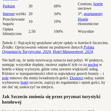
Centrum,
hotele
Parking
30
68%
sieciowe
Internet
szybki
20
34%
3*,
apartamenty
Przechowanie
Hotele
10
19%
bagażu
ekonomiczne
Opłata
2,50
100%
Wszystkie
klimatyczna
Tabela 1: Najczęściej spotykane ukryte opłaty w hotelach Szczecina.
Źródło: Opracowanie własne na podstawie danych
Polska
Organizacja Turystyczna, 2024
,
Hotel Management, 2024
.
Nie łudź się, że tania rezerwacja oznacza tani pobyt. W praktyce,
sumując wszystkie dopłaty, możesz zapłacić tyle co za
nocleg
w
hotelu o klasę wyższym, gdzie cena zawiera większość usług.
Różnice w transparentności ofert to największy grzech branży – i
pole
minowe dla mniej świadomych gości.
Eksperci
radzą: zanim
wybierzesz
hotel
szczecin, zajrzyj do regulaminu i opinii gości, by
nie dać się zaskoczyć na miejscu.
Jak Szczecin zmienia się przez pryzmat turystyki
hotelowej