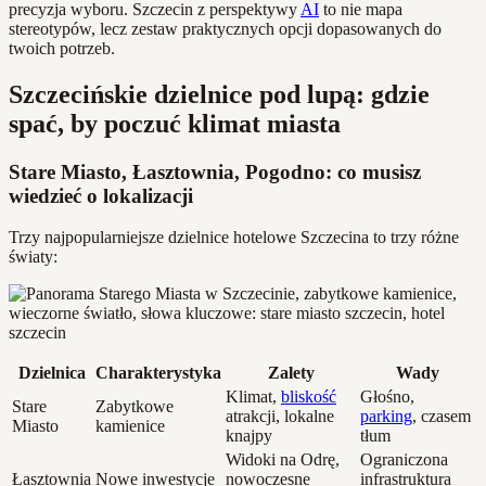
precyzja wyboru. Szczecin z perspektywy
AI
to nie mapa
stereotypów, lecz zestaw praktycznych opcji dopasowanych do
twoich potrzeb.
Szczecińskie dzielnice pod lupą: gdzie
spać, by poczuć klimat miasta
Stare Miasto, Łasztownia, Pogodno: co musisz
wiedzieć o lokalizacji
Trzy najpopularniejsze dzielnice hotelowe Szczecina to trzy różne
światy:
Dzielnica
Charakterystyka
Zalety
Wady
Klimat,
bliskość
Głośno,
Stare
Zabytkowe
atrakcji, lokalne
parking
, czasem
Miasto
kamienice
knajpy
tłum
Widoki na Odrę,
Ograniczona
Łasztownia
Nowe inwestycje
nowoczesne
infrastruktura