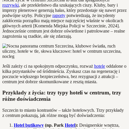
rozrywki
, ale przekleństwo dla szukających ciszy. Kluby, bary i
imprezy plenerowe generują hałas, który przedostaje się nawet przez
podwójne szyby. Policyjne
raporty
potwierdzają, że incydenty
zakłócenia porządku mają miejsce najczęściej właśnie w okolicach
głównych arterii [Komenda Miejska Policji w Szczecinie, 2024].
Jednocześnie centrum jest dobrze oświetlone i patrolowane – realne
zagrożenia są rzadkie, ale się zdarzają.
Jeśli zależy ci na spokojnym odpoczynku, rozważ
hotele
oddalone o
kilka przystanków od śródmieścia. Zyskasz czas na regenerację i
poczucie większego bezpieczeństwa, bez rezygnacji z atrakcji –
centrum jest dobrze skomunikowane z resztą miasta.
Przykłady z życia: trzy typy hoteli w centrum, trzy
różne doświadczenia
Szczecin to miasto kontrastów – także hotelowych. Trzy przykłady
z centrum pokazują, jak różne mogą być doświadczenia:
Hotel butikowy
(np. Park
Hotel
):
Designerskie wnętrza,