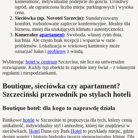
kameralność, indywidualne podejście do gościa. Urokliwy
ogród, ale ograniczona liczba miejsc parkingowych i wysoka
cena.
Sieciówka (np. Novotel Szczecin):
Standaryzowany
komfort, rozbudowane zaplecze konferencyjne. Idealny dla
biznesu, mniej dla szukających klimatu i autentyczności.
Kameralny
apartament
:
Swoboda, własny rytm dnia,
kuchnia. Ale często brak recepcji i wsparcia w razie
problemów. Lokalizacja w wiekowej kamienicy może
oznaczać hałas i
problemy
z windą.
Wybierając
hotel w centrum
Szczecina, nie licz na uniwersalne
rozwiązanie. Każdy typ obiektu to zupełnie inny świat – z własnymi
regułami i niespodziankami.
Boutique, sieciówka czy apartament?
Szczeciński przewodnik po stylach hoteli
Boutique hotel: dla kogo to naprawdę działa
Butikowe
hotele
w Szczecinie to propozycja dla tych, którzy cenią
unikalność, indywidualny styl i atmosferę, której nie znajdziesz w
sieciówkach.
Hotel
Dana czy Park
Hotel
to przykłady miejsc, gdzie
design wnętrz i historia budynku tworzą niepowtarzalny klimat. Dla