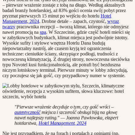
– pierwsze wrażenie zostaje z tobą na długo. Według aktualnych
badań branży hotelarskiej, aż 83% gości ocenia swój pobyt przez
pryzmat pierwszych 15 minut po wejściu do hotelu
Hotel
Management, 2024
. Drobne detale – zapach, czystość,
wyraz
twarzy
pracownika recepcji – tworzą klimat, którego nie odmyjesz
nawet promocją na
spa
. W Szczecinie, gdzie część hoteli mieści się
w zabytkowych budynkach, klimat miejsca jest podwójnie istotny.
Wysokie sufity i stylowe wnętrza Hotelu Dana budują
niepowtarzalny nastrój, ale czasem kryją też ograniczenia
techniczne: cieniutkie ściany, skrzypiące podłogi, trudności z
nowoczesną klimatyzacją. Z drugiej strony, nowoczesna sieciówka
typu Novotel kusi funkcjonalnością, ale potrafi być bezduszna
niczym lotniskowy terminal. Pierwsze minuty w lobby zdecydują,
czy poczujesz się jak gość, czy przypadkowy numer w systemie.
"Pierwsze wrażenie decyduje o tym, czy gość wróci –
autentyczność
miejsca i szczerość obsługi biją na głowę
nawet najlepszy rating." — Joanna Pawłowska, ekspert
hotelarstwa,
Hotel Management, 2024
Nie jest przypadkiem, że na forach i portalach z opiniami (np.