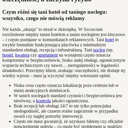
Czym różni się tani hotel od taniego noclegu:
wszystko, czego nie mówią reklamy
Nie każda „okazja” to strzał w dziesiątkę. W Szczecinie
rozróżnienie między tanim hotelem a tanim noclegiem jest kluczowe
– i często pomijane w komunikatach reklamowych. Tani
hotel
to
zwykle formalnie funkcjonująca placówka z minimalnym
standardem obsługi, recepcją i infrastrukturą. Tani
nocleg
(np.
hostel
,
kwatera
czy
apartament
na wynajem) często oznacza
kompromisy w bezpieczeństwie, braku stałej obsługi, ograniczonym
wsparciu technicznym czy nawet… nieregularności w legalności
działalności. Przeciętny klient, szukając oszczędności, nie dostaje tej
wiedzy wprost – musi ją wyczytać między wierszami opinii.
Niska cena często oznacza lokalizację poza centrum lub w
mniej atrakcyjnych dzielnicach.
W tanich noclegach standard czystości i bezpieczeństwa jest
nierówny, a
kontrola
jakości ograniczona.
Brak recepcji lub obsługi 24/7 to nie tylko potencjalna
niedogodność, ale czasem realne zagrożenie w przypadku
awarii czy nagłej potrzeby interwencji.
Często nie masz gwarancji, że uzyskasz fakturę czy oficjalne
potwierdzenie pobytu – co może być problemem w podróży