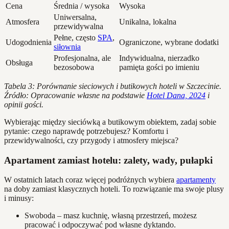
Cena
Średnia / wysoka
Wysoka
Uniwersalna,
Atmosfera
Unikalna, lokalna
przewidywalna
Pełne, często
SPA
,
Udogodnienia
Ograniczone, wybrane dodatki
siłownia
Profesjonalna, ale
Indywidualna, nierzadko
Obsługa
bezosobowa
pamięta gości po imieniu
Tabela 3: Porównanie sieciowych i butikowych hoteli w Szczecinie.
Źródło: Opracowanie własne na podstawie
Hotel Dana, 2024
i
opinii gości.
Wybierając między sieciówką a butikowym obiektem, zadaj sobie
pytanie: czego naprawdę potrzebujesz? Komfortu i
przewidywalności, czy przygody i atmosfery miejsca?
Apartament zamiast hotelu: zalety, wady, pułapki
W ostatnich latach coraz więcej podróżnych wybiera
apartamenty
na doby zamiast klasycznych hoteli. To rozwiązanie ma swoje plusy
i minusy:
Swoboda – masz kuchnię, własną przestrzeń, możesz
pracować i odpoczywać pod własne dyktando.