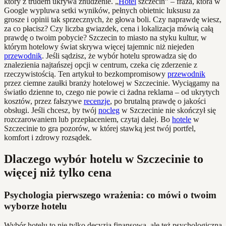
który z trudem ukrywa znudzenie. „
Hotel
szczecin” – fraza, która w
Google wypluwa setki wyników, pełnych obietnic luksusu za
grosze i opinii tak sprzecznych, że głowa boli. Czy naprawdę wiesz,
za co płacisz? Czy liczba gwiazdek, cena i lokalizacja mówią całą
prawdę o twoim pobycie? Szczecin to miasto na styku kultur, w
którym hotelowy świat skrywa więcej tajemnic niż niejeden
przewodnik
. Jeśli sądzisz, że wybór hotelu sprowadza się do
znalezienia najtańszej opcji w centrum, czeka cię zderzenie z
rzeczywistością. Ten artykuł to bezkompromisowy
przewodnik
przez ciemne zaułki branży hotelowej w Szczecinie. Wyciągamy na
światło dzienne to, czego nie powie ci żadna reklama – od ukrytych
kosztów, przez fałszywe
recenzje
, po brutalną prawdę o jakości
obsługi. Jeśli chcesz, by twój
nocleg
w Szczecinie nie skończył się
rozczarowaniem lub przepłaceniem, czytaj dalej. Bo
hotele
w
Szczecinie to gra pozorów, w której stawką jest twój portfel,
komfort i zdrowy rozsądek.
Dlaczego wybór hotelu w Szczecinie to
więcej niż tylko cena
Psychologia pierwszego wrażenia: co mówi o twoim
wyborze hotelu
Wybór hotelu to nie tylko decyzja finansowa, ale też psychologiczna