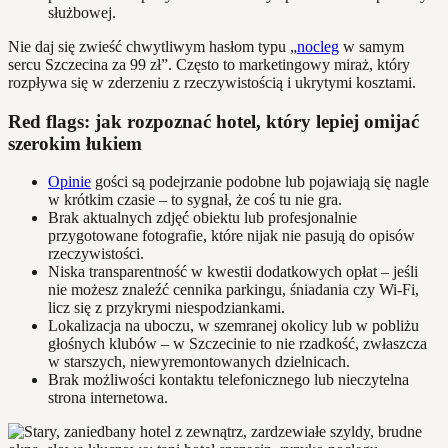
służbowej.
Nie daj się zwieść chwytliwym hasłom typu „
nocleg
w samym
sercu Szczecina za 99 zł”. Często to marketingowy miraż, który
rozpływa się w zderzeniu z rzeczywistością i ukrytymi kosztami.
Red flags: jak rozpoznać hotel, który lepiej omijać
szerokim łukiem
Opinie
gości są podejrzanie podobne lub pojawiają się nagle
w krótkim czasie – to sygnał, że coś tu nie gra.
Brak aktualnych zdjęć obiektu lub profesjonalnie
przygotowane fotografie, które nijak nie pasują do opisów
rzeczywistości.
Niska transparentność w kwestii dodatkowych opłat – jeśli
nie możesz znaleźć cennika parkingu, śniadania czy Wi-Fi,
licz się z przykrymi niespodziankami.
Lokalizacja na uboczu, w szemranej okolicy lub w pobliżu
głośnych klubów – w Szczecinie to nie rzadkość, zwłaszcza
w starszych, niewyremontowanych dzielnicach.
Brak możliwości kontaktu telefonicznego lub nieczytelna
strona internetowa.