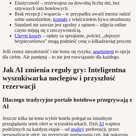
Elastyczność – rezerwujesz na dowolną liczbę dni, bez
sztywnych ram hotelowych.
Brak recepcji i wsparcia – w przypadku awarii musisz radzić
sobie samodzielnie,
kontakt
z właścicielem bywa utrudniony.
Standard nie zawsze jest zgodny z opisem – zdjęcia online
często mijają się z rzeczywistością.
Ukryte koszty
– opłaty za sprzątanie, pościel, „depozyt
bezpieczeństwa” mogą podnieść cenę o kilkadziesiąt procent.
Jeśli cenisz niezależność i nie boisz się ryzyka,
apartament
to opcja
dla ciebie. Ale pamiętaj – to nie jest rozwiązanie dla każdego.
Jak AI zmienia reguły gry: Inteligentna
wyszukiwarka noclegów i przyszłość
rezerwacji
Dlaczego tradycyjne portale hotelowe przegrywają z
AI
Jeszcze kilka lat temu wybór hotelu polegał na żmudnym
przeglądaniu setek ofert w wyszukiwarkach. Dziś
AI
wspiera
podróżnych na każdym etapie – od
analizy
preferencji, przez
personalizację ofert, po przejrzyste porównania cen. Jak pokazują