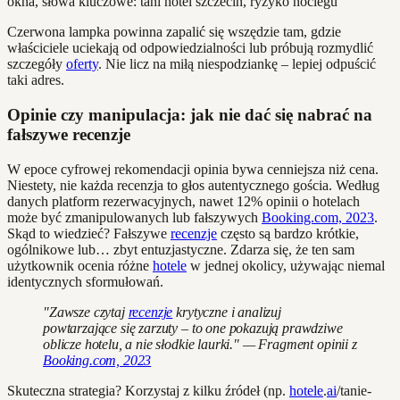
Czerwona lampka powinna zapalić się wszędzie tam, gdzie
właściciele uciekają od odpowiedzialności lub próbują rozmydlić
szczegóły
oferty
. Nie licz na miłą niespodziankę – lepiej odpuścić
taki adres.
Opinie czy manipulacja: jak nie dać się nabrać na
fałszywe recenzje
W epoce cyfrowej rekomendacji opinia bywa cenniejsza niż cena.
Niestety, nie każda recenzja to głos autentycznego gościa. Według
danych platform rezerwacyjnych, nawet 12% opinii o hotelach
może być zmanipulowanych lub fałszywych
Booking.com, 2023
.
Skąd to wiedzieć? Fałszywe
recenzje
często są bardzo krótkie,
ogólnikowe lub… zbyt entuzjastyczne. Zdarza się, że ten sam
użytkownik ocenia różne
hotele
w jednej okolicy, używając niemal
identycznych sformułowań.
"Zawsze czytaj
recenzje
krytyczne i analizuj
powtarzające się zarzuty – to one pokazują prawdziwe
oblicze hotelu, a nie słodkie laurki." — Fragment opinii z
Booking.com, 2023
Skuteczna strategia? Korzystaj z kilku źródeł (np.
hotele
.
ai
/tanie-