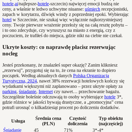
hotele
.
ai
/najlepsze-
hotele
-szczecin) najwięcej emocji budzą nie
ceny, a właśnie te ledwo uchwytne niuanse:
uśmiech
recepcjonistki,
zapach w korytarzu, dźwięk windy z poprzedniej epoki. Wybierając
hotel
w Szczecinie, nie szukaj więc wyłącznie najkorzystniejszej
ceny. Twoje pierwsze wrażenie przełoży się na całą resztę pobytu –
i to ono zdecyduje, czy wyruszysz na miasto z energią, czy z
poczuciem, że trafiłeś do miejsca, gdzie nikt na ciebie nie czekał.
Ukryte koszty: co naprawdę płacisz rezerwując
nocleg
Jesteś przekonany, że znalazłeś super okazję? Zanim klikniesz
„rezerwuj”, przygotuj się na to, że cena na ekranie to dopiero
początek. Według aktualnych danych
Polska Organizacja
Turystyczna, 2024
, nawet 38% rezerwacji hotelowych kończy się
wydatkami większymi niż zaplanowano – przez ukryte opłaty za
parking
,
śniadanie
,
Internet
czy nawet… przechowanie bagażu.
Szczególnie boleśnie odczuwają to osoby wybierające
hotele
3*,
gdzie różnice w jakości bywają drastyczne, a „promocyjna” cena
potrafi urosnąć o kilkadziesiąt procent po doliczeniu dodatków.
Średnia cena
Częstość
Typ obiektu
Usługa
(PLN)
doliczenia
(najczęściej)
Śniadanie
45
71%
3*-4*