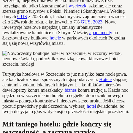
Szczecin, niegdyś traktowany jako miasto tranzytowe, dziś
przyciąga nie tylko biznesmenów i
wycieczki
szkolne, ale coraz
szersze grono turystów z Polski, Niemiec i Skandynawii. Według
danych
GUS
z 2023 roku, liczba turystów zagranicznych wzrosła
aż o 22% rok do roku, a krajowych o 7%
GUS, 2023
. Nowe
inwestycje hotelowe napędzają zmiany urbanistyczne:
rewitalizowane kamienice na Starym Mieście,
apartamenty
na
Łasztowni czy butikowe
hotele
w parkowych okolicach Pogodna
stają się nową wizytówką miasta.
Turystyka hotelowa w Szczecinie to już nie tylko baza noclegowa,
ale katalizator zmian społecznych i gospodarczych.
Hotele
stają się
centrami spotkań, lokalnych inicjatyw i… konfliktów interesów:
deweloperzy kontra mieszkańcy,
biznes
kontra tradycja. Każda noc
spędzona w szczecińskim hotelu to cegiełka do mozaiki nowego
miasta – pełnego kontrastów i nieoczywistego uroku. Jeśli chcesz
poczuć prawdziwy puls Szczecina, wybieraj
hotel
świadomie, bo
twoja decyzja to głos w dyskusji o przyszłości miejskiej przestrzeni.
Mit taniego hotelu: gdzie kończy się
oszczędność, a zaczyna ryzyko