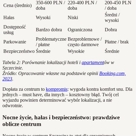
350-600 PLN /
220-400 PLN /
200-450 PLN
Cena (średnio)
doba
doba
/ doba
Średni /
Hałas
Wysoki
Niski
wysoki
Dostępność
Bardzo dobra
Ograniczona
Dobra
usług
Problematyczne
Bezproblemowe /
Parkowanie
Płatne / brak
/ płatne
często darmowe
Bezpieczeństwo
Średnie
Wysokie
Średnie
Tabela 2: Porównanie lokalizacji hoteli i
apartament
ów w
Szczecinie.
Źródło: Opracowanie własne na podstawie opinii
Booking.com,
2023
.
Dopłata za centrum to
kompromis
: wygoda kontra komfort snu. Dla
jednych – must have, dla innych – kosztowny błąd. Twój cel
wyjazdu powinien determinować wybór lokalizacji, a nie
odwrotnie.
Nocne życie, hałas i bezpieczeństwo: prawdziwe
oblicze centrum
Nocne życie w centrum Szczecina to atut dla spragnionych