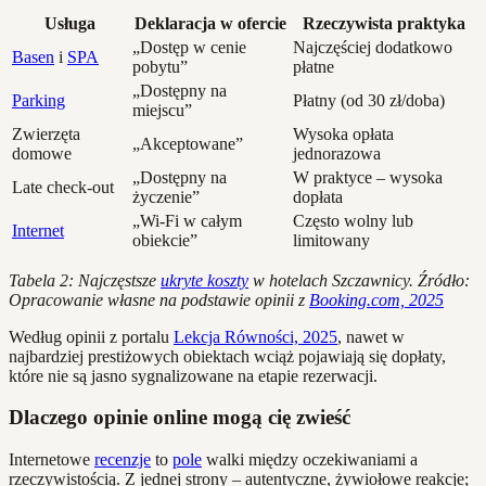
Usługa
Deklaracja w ofercie
Rzeczywista praktyka
„Dostęp w cenie
Najczęściej dodatkowo
Basen
i
SPA
pobytu”
płatne
„Dostępny na
Parking
Płatny (od 30 zł/doba)
miejscu”
Zwierzęta
Wysoka opłata
„Akceptowane”
domowe
jednorazowa
„Dostępny na
W praktyce – wysoka
Late check-out
życzenie”
dopłata
„Wi-Fi w całym
Często wolny lub
Internet
obiekcie”
limitowany
Tabela 2: Najczęstsze
ukryte koszty
w hotelach Szczawnicy. Źródło:
Opracowanie własne na podstawie opinii z
Booking.com, 2025
Według opinii z portalu
Lekcja Równości, 2025
, nawet w
najbardziej prestiżowych obiektach wciąż pojawiają się dopłaty,
które nie są jasno sygnalizowane na etapie rezerwacji.
Dlaczego opinie online mogą cię zwieść
Internetowe
recenzje
to
pole
walki między oczekiwaniami a
rzeczywistością. Z jednej strony – autentyczne, żywiołowe reakcje;