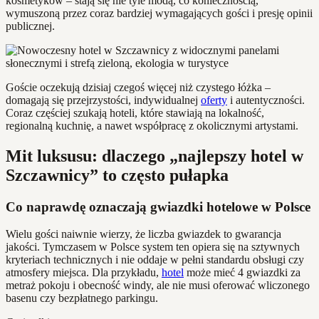
kosmetyków – stają się nie tyle modą, co koniecznością,
wymuszoną przez coraz bardziej wymagających gości i presję opinii
publicznej.
Goście oczekują dzisiaj czegoś więcej niż czystego łóżka –
domagają się przejrzystości, indywidualnej
oferty
i autentyczności.
Coraz częściej szukają hoteli, które stawiają na lokalność,
regionalną kuchnię, a nawet współpracę z okolicznymi artystami.
Mit luksusu: dlaczego „najlepszy hotel w
Szczawnicy” to często pułapka
Co naprawdę oznaczają gwiazdki hotelowe w Polsce
Wielu gości naiwnie wierzy, że liczba gwiazdek to gwarancja
jakości. Tymczasem w Polsce system ten opiera się na sztywnych
kryteriach technicznych i nie oddaje w pełni standardu obsługi czy
atmosfery miejsca. Dla przykładu,
hotel
może mieć 4 gwiazdki za
metraż pokoju i obecność windy, ale nie musi oferować wliczonego
basenu czy bezpłatnego parkingu.