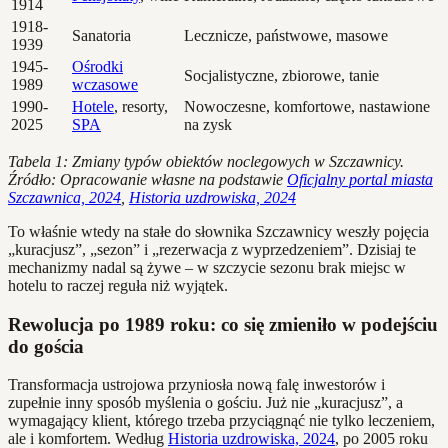
1914
1918-
Sanatoria
Lecznicze, państwowe, masowe
1939
1945-
Ośrodki
Socjalistyczne, zbiorowe, tanie
1989
wczasowe
1990-
Hotele
, resorty,
Nowoczesne, komfortowe, nastawione
2025
SPA
na zysk
Tabela 1: Zmiany typów obiektów noclegowych w Szczawnicy.
Źródło: Opracowanie własne na podstawie
Oficjalny portal miasta
Szczawnica, 2024
,
Historia uzdrowiska, 2024
To właśnie wtedy na stałe do słownika Szczawnicy weszły pojęcia
„kuracjusz”, „sezon” i „rezerwacja z wyprzedzeniem”. Dzisiaj te
mechanizmy nadal są żywe – w szczycie sezonu brak miejsc w
hotelu to raczej reguła niż wyjątek.
Rewolucja po 1989 roku: co się zmieniło w podejściu
do gościa
Transformacja ustrojowa przyniosła nową falę inwestorów i
zupełnie inny sposób myślenia o gościu. Już nie „kuracjusz”, a
wymagający klient, którego trzeba przyciągnąć nie tylko leczeniem,
ale i komfortem. Według
Historia uzdrowiska, 2024
, po 2005 roku