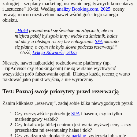
z drugiej – szeptany marketing, usuwanie negatywnych komentarzy
i „sztuczne” 10-tki. Według
analizy
Booking.com, 2025
, oceny
bywają mocno rozstrzelone nawet wśród gości tego samego
obiektu.
„
Hotel
prezentował się świetnie na zdjęciach, ale na
miejscu pokój był zgoła inny: widok na śmietnik, hałas
od ulicy, a obsługa raczej bez entuzjazmu.
SPA
okazało
się płatne, o czym nie było słowa podczas rezerwacji.”
— Gość,
Lekcja Równości, 2025
Niestety, nawet najbardziej rozbudowane platformy (np.
TripAdvisor czy Booking.com) nie są w stanie wychwycić
wszystkich prób fałszowania opinii. Dlatego każdą recenzję warto
traktować jako punkt wyjścia, a nie wyrocznię.
Test: Poznaj swoje priorytety przed rezerwacją
Zanim klikniesz „rezerwuj”, zadaj sobie kilka niewygodnych pytań:
Czy rzeczywiście potrzebuję
SPA
i basenu, czy to tylko
marketingowy wabik?
Czy lokalizacja bliżej centrum jest warta wyższej ceny – czy
przeszkadza mi ewentualny hałas i tłok?
Czy zgadzam się dopłacić za
parking
, zwierzęta lub strefę