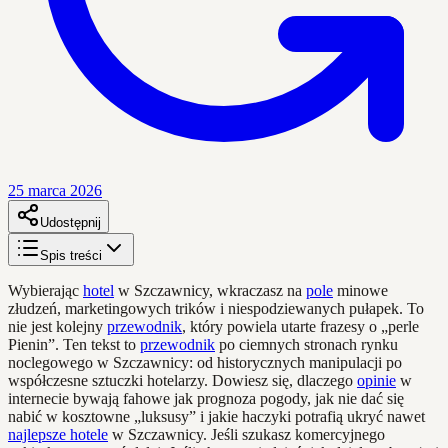
25 marca 2026
Udostępnij
Spis treści
Wybierając
hotel
w Szczawnicy, wkraczasz na
pole
minowe
złudzeń, marketingowych trików i niespodziewanych pułapek. To
nie jest kolejny
przewodnik
, który powiela utarte frazesy o „perle
Pienin”. Ten tekst to
przewodnik
po ciemnych stronach rynku
noclegowego w Szczawnicy: od historycznych manipulacji po
współczesne sztuczki hotelarzy. Dowiesz się, dlaczego
opinie
w
internecie bywają fahowe jak prognoza pogody, jak nie dać się
nabić w kosztowne „luksusy” i jakie haczyki potrafią ukryć nawet
najlepsze hotele
w Szczawnicy. Jeśli szukasz komercyjnego