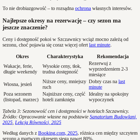
To nie drobiazgowość – to rozsądna
ochrona
własnych interesów.
Najlepsze okresy na rezerwację – czy sezon ma
jeszcze znaczenie?
Ceny i dostępność pokoi w Szczawnicy wciąż mocno zależą od
sezonu, choć pojawia się coraz więcej ofert
last minute
.
Okres
Charakterystyka
Rekomendacja
Rezerwuj z
Wakacje, ferie,
Wysokie ceny, tłok,
wyprzedzeniem 2-3
długie weekendy
trudna dostępność
miesiące
Niższe ceny, mniejszy
Dobry czas na
last
Wiosna, jesień
ruch
minute
Poza sezonem
Najniższe ceny, część
Idealny na spokojny
(listopad, marzec)
hoteli zamknięta
wypoczynek
Tabela 3: Sezonowość cen i dostępności w hotelach Szczawnicy.
Źródło: Opracowanie własne na podstawie
Sanatorium Budowlani,
2025
,
Lekcja Równości, 2025
Według danych z
Booking.com, 2025
, różnica cen między szczytem
sezonu a martwym okresem sięga nawet 80%.