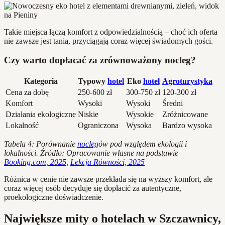
Takie miejsca łączą komfort z odpowiedzialnością – choć ich oferta
nie zawsze jest tania, przyciągają coraz więcej świadomych gości.
Czy warto dopłacać za zrównoważony nocleg?
Kategoria
Typowy
hotel
Eko
hotel
Agroturystyka
Cena za dobę
250-600 zł
300-750 zł
120-300 zł
Komfort
Wysoki
Wysoki
Średni
Działania ekologiczne
Niskie
Wysokie
Zróżnicowane
Lokalność
Ograniczona
Wysoka
Bardzo wysoka
Tabela 4: Porównanie
nocleg
ów pod względem ekologii i
lokalności. Źródło: Opracowanie własne na podstawie
Booking.com, 2025
,
Lekcja Równości, 2025
Różnica w cenie nie zawsze przekłada się na wyższy komfort, ale
coraz więcej osób decyduje się dopłacić za autentyczne,
proekologiczne doświadczenie.
Największe mity o hotelach w Szczawnicy,