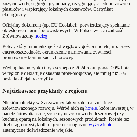
zużycie wody, segregujący odpady, rezygnujący z jednorazowych
plastików i wspierający lokalnych dostawców. Certyfikat
ekologiczny
Oficjalny dokument (np. EU Ecolabel), potwierdzający spełnianie
określonych norm środowiskowych. W Polsce wciąż rzadkość.
Zrównoważony
nocleg
Pobyt, który minimalizuje ślad węglowy gościa i hotelu, np. przez
energooszczędność, ograniczenie marnowania żywności,
promowanie komunikacji zbiorowej.
Według badań rynku turystycznego z 2024 roku, ponad 20% hoteli
w regionie deklaruje działania proekologiczne, ale mniej niż 5%
posiada oficjalny certyfikat.
Najciekawsze przykłady z regionu
Niektóre obiekty w Szczawnicy faktycznie realizują idee
zrównoważonego rozwoju. Wśród nich są
hotele
, które inwestują w
panele fotowoltaiczne, systemy odzysku wody deszczowej czy
kuchnię opartą na lokalnych, sezonowych produktach. Rośnie też
liczba agroturystyk oferujących ekologiczne
wyżywienie
i
autentyczne doświadczenie wiejskie.