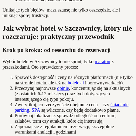
Unikając tych błędów, masz szansę nie tylko oszczędzić, ale i
uniknąć sporej frustracji.
Jak wybrać hotel w Szczawnicy, który nie
rozczaruje: praktyczny przewodnik
Krok po kroku: od researchu do rezerwacji
Wybór hotelu w Szczawnicy to nie sprint, tylko
maraton
z
przeszkodami. Oto sprawdzony proces:
Sprawdź dostępność i ceny na różnych platformach (nie tylko
na stronie hotelu, ale też na
hotele.ai
i porównywarkach).
Przeczytaj najnowsze
opinie
, koncentrując się na aktualnych
(z ostatnich 6-12 miesięcy) oraz tych dotyczących
interesującego cię typu pokoju.
Zweryfikuj, co rzeczywiście obejmuje cena – czy
śniadanie
,
parking
,
SPA
są wliczone, czy będą dodatkowo płatne.
Porównaj lokalizacje: sprawdź odległość od centrum,
szlaków, term czy atrakcji, które cię interesują.
Zapoznaj się z regulaminem rezerwacji, szczególnie
warunkami anulacji i godzinami