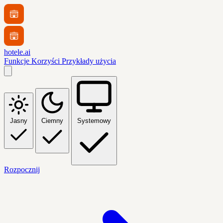
hotele.ai
Funkcje
Korzyści
Przykłady użycia
Jasny
Ciemny
Systemowy
Rozpocznij