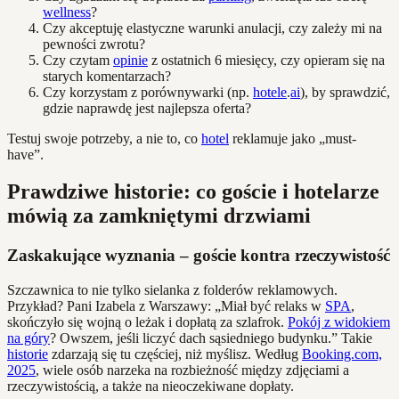
wellness
?
Czy akceptuję elastyczne warunki anulacji, czy zależy mi na
pewności zwrotu?
Czy czytam
opinie
z ostatnich 6 miesięcy, czy opieram się na
starych komentarzach?
Czy korzystam z porównywarki (np.
hotele
.
ai
), by sprawdzić,
gdzie naprawdę jest najlepsza oferta?
Testuj swoje potrzeby, a nie to, co
hotel
reklamuje jako „must-
have”.
Prawdziwe historie: co goście i hotelarze
mówią za zamkniętymi drzwiami
Zaskakujące wyznania – goście kontra rzeczywistość
Szczawnica to nie tylko sielanka z folderów reklamowych.
Przykład? Pani Izabela z Warszawy: „Miał być relaks w
SPA
,
skończyło się wojną o leżak i dopłatą za szlafrok.
Pokój z widokiem
na góry
? Owszem, jeśli liczyć dach sąsiedniego budynku.” Takie
historie
zdarzają się tu częściej, niż myślisz. Według
Booking.com,
2025
, wiele osób narzeka na rozbieżność między zdjęciami a
rzeczywistością, a także na nieoczekiwane dopłaty.