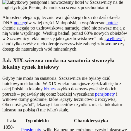
Atmosfera elegancji, lecznictwa i górskiego luzu do dziś określa
DNA
nocleg
ów w tej części Małopolski, a współczesne
hotele
chętnie sięgają po uzdrowiskową narrację, choć nie zawsze mają z
nią wiele wspólnego. Według badań, ponad 60% nowych obiektów
w Szczawnicy reklamuje się jako „uzdrowiskowe” lub „
wellness
”,
choć tylko część z nich oferuje rzeczywiste zabiegi zdrowotne czy
dostęp do naturalnych wód mineralnych.
Jak XIX-wieczna moda na sanatoria stworzyła
lokalny rynek hotelowy
Gdyby nie moda na sanatoria, Szczawnica nie byłaby dziś
hotelowym eldorado. W XIX wieku kuracjusze zjeżdżali się tu z
całej Polski, a lokalny
biznes
szybko dostosowywał się do ich
potrzeb – pojawiały się coraz bardziej wyszukane
pensjonaty
i
willowe domy gościnne, które łączyły lecznictwo z rozrywką.
Obecność „wód”, lekarzy i koncertów czyniła z miasta inkubator
luksusu na polską (i nie tylko) skalę.
Lata
Typ obiektu
Charakterystyka
1850-
Pensjonaty
, wille
Kameralne, rodzinne, często luksusowe