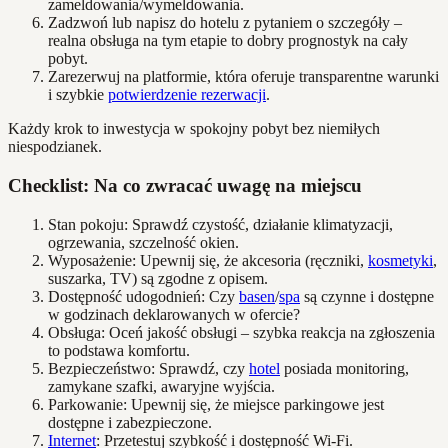
zameldowania/wymeldowania.
Zadzwoń lub napisz do hotelu z pytaniem o szczegóły –
realna obsługa na tym etapie to dobry prognostyk na cały
pobyt.
Zarezerwuj na platformie, która oferuje transparentne warunki
i szybkie
potwierdzenie rezerwacji
.
Każdy krok to inwestycja w spokojny pobyt bez niemiłych
niespodzianek.
Checklist: Na co zwracać uwagę na miejscu
Stan pokoju: Sprawdź czystość, działanie klimatyzacji,
ogrzewania, szczelność okien.
Wyposażenie: Upewnij się, że akcesoria (ręczniki,
kosmetyki
,
suszarka, TV) są zgodne z opisem.
Dostępność udogodnień: Czy
basen
/
spa
są czynne i dostępne
w godzinach deklarowanych w ofercie?
Obsługa: Oceń jakość obsługi – szybka reakcja na zgłoszenia
to podstawa komfortu.
Bezpieczeństwo: Sprawdź, czy
hotel
posiada monitoring,
zamykane szafki, awaryjne wyjścia.
Parkowanie: Upewnij się, że miejsce parkingowe jest
dostępne i zabezpieczone.
Internet
: Przetestuj szybkość i dostępność Wi-Fi.