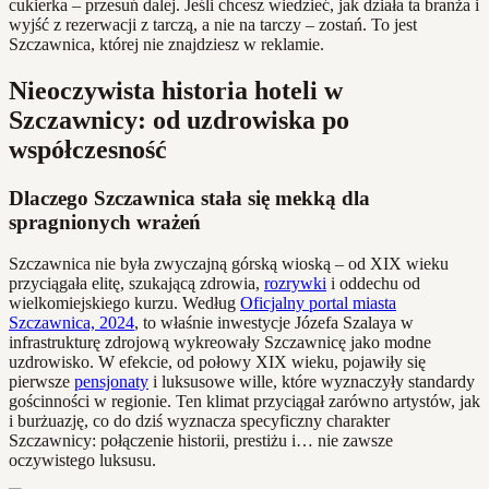
cukierka – przesuń dalej. Jeśli chcesz wiedzieć, jak działa ta branża i
wyjść z rezerwacji z tarczą, a nie na tarczy – zostań. To jest
Szczawnica, której nie znajdziesz w reklamie.
Nieoczywista historia hoteli w
Szczawnicy: od uzdrowiska po
współczesność
Dlaczego Szczawnica stała się mekką dla
spragnionych wrażeń
Szczawnica nie była zwyczajną górską wioską – od XIX wieku
przyciągała elitę, szukającą zdrowia,
rozrywki
i oddechu od
wielkomiejskiego kurzu. Według
Oficjalny portal miasta
Szczawnica, 2024
, to właśnie inwestycje Józefa Szalaya w
infrastrukturę zdrojową wykreowały Szczawnicę jako modne
uzdrowisko. W efekcie, od połowy XIX wieku, pojawiły się
pierwsze
pensjonaty
i luksusowe wille, które wyznaczyły standardy
gościnności w regionie. Ten klimat przyciągał zarówno artystów, jak
i burżuazję, co do dziś wyznacza specyficzny charakter
Szczawnicy: połączenie historii, prestiżu i… nie zawsze
oczywistego luksusu.