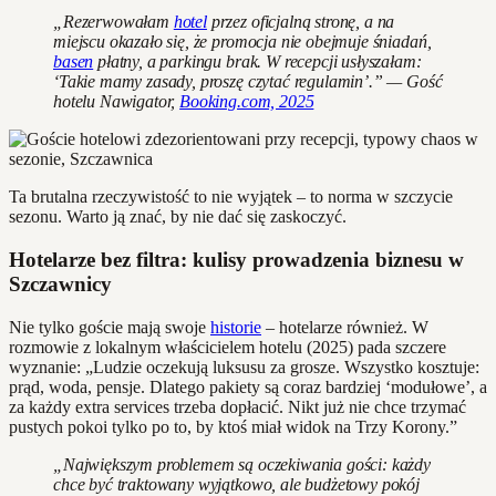
„Rezerwowałam
hotel
przez oficjalną stronę, a na
miejscu okazało się, że promocja nie obejmuje śniadań,
basen
płatny, a parkingu brak. W recepcji usłyszałam:
‘Takie mamy zasady, proszę czytać regulamin’.” — Gość
hotelu Nawigator,
Booking.com, 2025
Ta brutalna rzeczywistość to nie wyjątek – to norma w szczycie
sezonu. Warto ją znać, by nie dać się zaskoczyć.
Hotelarze bez filtra: kulisy prowadzenia biznesu w
Szczawnicy
Nie tylko goście mają swoje
historie
– hotelarze również. W
rozmowie z lokalnym właścicielem hotelu (2025) pada szczere
wyznanie: „Ludzie oczekują luksusu za grosze. Wszystko kosztuje:
prąd, woda, pensje. Dlatego pakiety są coraz bardziej ‘modułowe’, a
za każdy extra services trzeba dopłacić. Nikt już nie chce trzymać
pustych pokoi tylko po to, by ktoś miał widok na Trzy Korony.”
„Największym problemem są oczekiwania gości: każdy
chce być traktowany wyjątkowo, ale budżetowy pokój