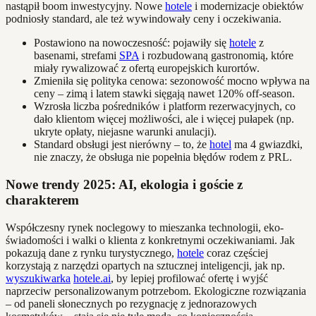
nastąpił boom inwestycyjny. Nowe
hotele
i modernizacje obiektów
podniosły standard, ale też wywindowały ceny i oczekiwania.
Postawiono na nowoczesność: pojawiły się
hotele
z
basenami, strefami
SPA
i rozbudowaną gastronomią, które
miały rywalizować z ofertą europejskich kurortów.
Zmieniła się polityka cenowa: sezonowość mocno wpływa na
ceny – zimą i latem stawki sięgają nawet 120% off-season.
Wzrosła liczba pośredników i platform rezerwacyjnych, co
dało klientom więcej możliwości, ale i więcej pułapek (np.
ukryte opłaty, niejasne warunki anulacji).
Standard obsługi jest nierówny – to, że
hotel
ma 4 gwiazdki,
nie znaczy, że obsługa nie popełnia błędów rodem z PRL.
Nowe trendy 2025: AI, ekologia i goście z
charakterem
Współczesny rynek noclegowy to mieszanka technologii, eko-
świadomości i walki o klienta z konkretnymi oczekiwaniami. Jak
pokazują dane z rynku turystycznego,
hotele
coraz częściej
korzystają z narzędzi opartych na sztucznej inteligencji, jak np.
wyszukiwarka
hotele.ai
, by lepiej profilować ofertę i wyjść
naprzeciw personalizowanym potrzebom. Ekologiczne rozwiązania
– od paneli słonecznych po rezygnację z jednorazowych