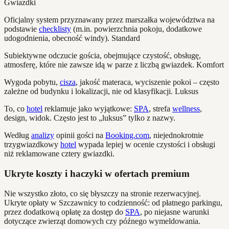
Gwiazdki
Oficjalny system przyznawany przez marszałka województwa na
podstawie
checklisty
(m.in. powierzchnia pokoju, dodatkowe
udogodnienia, obecność windy). Standard
Subiektywne odczucie gościa, obejmujące czystość, obsługę,
atmosferę, które nie zawsze idą w parze z liczbą gwiazdek. Komfort
Wygoda pobytu,
cisza
, jakość materaca, wyciszenie pokoi – często
zależne od budynku i lokalizacji, nie od klasyfikacji. Luksus
To, co
hotel
reklamuje jako wyjątkowe:
SPA
, strefa
wellness
,
design, widok. Często jest to „luksus” tylko z nazwy.
Według
analizy
opinii gości na
Booking.com
, niejednokrotnie
trzygwiazdkowy
hotel
wypada lepiej w ocenie czystości i obsługi
niż reklamowane cztery gwiazdki.
Ukryte koszty i haczyki w ofertach premium
Nie wszystko złoto, co się błyszczy na stronie rezerwacyjnej.
Ukryte opłaty w Szczawnicy to codzienność: od płatnego parkingu,
przez dodatkową opłatę za dostęp do
SPA
, po niejasne warunki
dotyczące zwierząt domowych czy późnego wymeldowania.