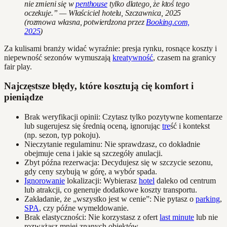
nie zmieni się w
penthouse
tylko dlatego, że ktoś tego
oczekuje.” — Właściciel hotelu, Szczawnica, 2025
(rozmowa własna, potwierdzona przez
Booking.com,
2025
)
Za kulisami branży widać wyraźnie: presja rynku, rosnące koszty i
niepewność sezonów wymuszają
kreatywność
, czasem na granicy
fair play.
Najczęstsze błędy, które kosztują cię komfort i
pieniądze
Brak weryfikacji opinii: Czytasz tylko pozytywne komentarze
lub sugerujesz się średnią oceną, ignorując
tre
ść i kontekst
(np. sezon, typ pokoju).
Nieczytanie regulaminu: Nie sprawdzasz, co dokładnie
obejmuje cena i jakie są szczegóły anulacji.
Zbyt późna rezerwacja: Decydujesz się w szczycie sezonu,
gdy ceny szybują w górę, a wybór spada.
Ignorowanie
lokalizacji: Wybierasz
hotel
daleko od centrum
lub atrakcji, co generuje dodatkowe koszty transportu.
Zakładanie, że „wszystko jest w cenie”: Nie pytasz o
parking
,
SPA
, czy późne wymeldowanie.
Brak elastyczności: Nie korzystasz z ofert
last minute
lub nie
rozważasz mniej znanych obiektów.