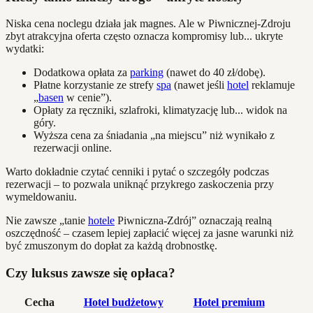
Niska cena noclegu działa jak magnes. Ale w Piwnicznej-Zdroju
zbyt atrakcyjna oferta często oznacza kompromisy lub... ukryte
wydatki:
Dodatkowa opłata za
parking
(nawet do 40 zł/dobę).
Płatne korzystanie ze strefy
spa
(nawet jeśli
hotel
reklamuje
„
basen
w cenie”).
Opłaty za ręczniki, szlafroki, klimatyzację lub... widok na
góry.
Wyższa cena za śniadania „na miejscu” niż wynikało z
rezerwacji online.
Warto dokładnie czytać cenniki i pytać o szczegóły podczas
rezerwacji – to pozwala uniknąć przykrego zaskoczenia przy
wymeldowaniu.
Nie zawsze „tanie
hotele
Piwniczna-Zdrój” oznaczają realną
oszczędność – czasem lepiej zapłacić więcej za jasne warunki niż
być zmuszonym do dopłat za każdą drobnostkę.
Czy luksus zawsze się opłaca?
Cecha
Hotel budżetowy
Hotel premium