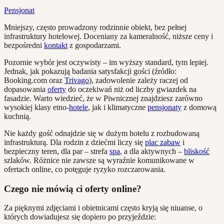
Pensjonat
Mniejszy, często prowadzony rodzinnie obiekt, bez pełnej
infrastruktury hotelowej. Doceniany za kameralność, niższe ceny i
bezpośredni
kontakt
z gospodarzami.
Pozornie wybór jest oczywisty – im wyższy standard, tym lepiej.
Jednak, jak pokazują badania satysfakcji gości (źródło:
Booking.com oraz
Trivago
), zadowolenie zależy raczej od
dopasowania
oferty
do oczekiwań niż od liczby gwiazdek na
fasadzie. Warto wiedzieć, że w Piwnicznej znajdziesz zarówno
wysokiej klasy etno-
hotele
, jak i klimatyczne
pensjonaty
z domową
kuchnią.
Nie każdy gość odnajdzie się w dużym hotelu z rozbudowaną
infrastrukturą. Dla rodzin z dziećmi liczy się
plac zabaw
i
bezpieczny teren, dla par – strefa
spa
, a dla aktywnych –
bliskość
szlaków. Różnice nie zawsze są wyraźnie komunikowane w
ofertach online, co potęguje ryzyko rozczarowania.
Czego nie mówią ci oferty online?
Za pięknymi zdjęciami i obietnicami często kryją się niuanse, o
których dowiadujesz się dopiero po przyjeździe: