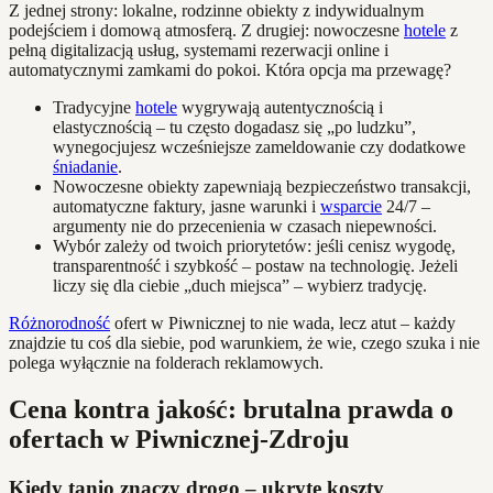
Z jednej strony: lokalne, rodzinne obiekty z indywidualnym
podejściem i domową atmosferą. Z drugiej: nowoczesne
hotele
z
pełną digitalizacją usług, systemami rezerwacji online i
automatycznymi zamkami do pokoi. Która opcja ma przewagę?
Tradycyjne
hotele
wygrywają autentycznością i
elastycznością – tu często dogadasz się „po ludzku”,
wynegocjujesz wcześniejsze zameldowanie czy dodatkowe
śniadanie
.
Nowoczesne obiekty zapewniają bezpieczeństwo transakcji,
automatyczne faktury, jasne warunki i
wsparcie
24/7 –
argumenty nie do przecenienia w czasach niepewności.
Wybór zależy od twoich priorytetów: jeśli cenisz wygodę,
transparentność i szybkość – postaw na technologię. Jeżeli
liczy się dla ciebie „duch miejsca” – wybierz tradycję.
Różnorodność
ofert w Piwnicznej to nie wada, lecz atut – każdy
znajdzie tu coś dla siebie, pod warunkiem, że wie, czego szuka i nie
polega wyłącznie na folderach reklamowych.
Cena kontra jakość: brutalna prawda o
ofertach w Piwnicznej-Zdroju
Kiedy tanio znaczy drogo – ukryte koszty