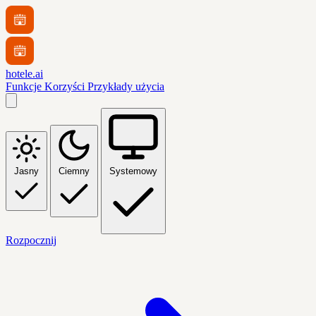
hotele.ai
Funkcje
Korzyści
Przykłady użycia
Jasny
Ciemny
Systemowy
Rozpocznij