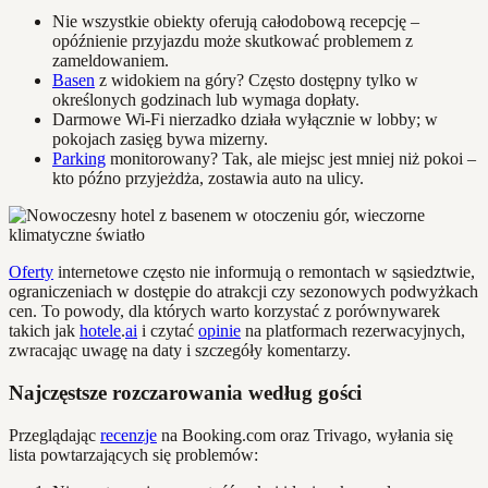
Nie wszystkie obiekty oferują całodobową recepcję –
opóźnienie przyjazdu może skutkować problemem z
zameldowaniem.
Basen
z widokiem na góry? Często dostępny tylko w
określonych godzinach lub wymaga dopłaty.
Darmowe Wi-Fi nierzadko działa wyłącznie w lobby; w
pokojach zasięg bywa mizerny.
Parking
monitorowany? Tak, ale miejsc jest mniej niż pokoi –
kto późno przyjeżdża, zostawia auto na ulicy.
Oferty
internetowe często nie informują o remontach w sąsiedztwie,
ograniczeniach w dostępie do atrakcji czy sezonowych podwyżkach
cen. To powody, dla których warto korzystać z porównywarek
takich jak
hotele
.
ai
i czytać
opinie
na platformach rezerwacyjnych,
zwracając uwagę na daty i szczegóły komentarzy.
Najczęstsze rozczarowania według gości
Przeglądając
recenzje
na Booking.com oraz Trivago, wyłania się
lista powtarzających się problemów: