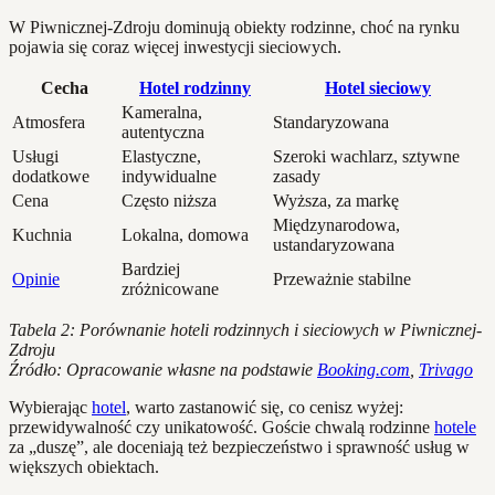
W Piwnicznej-Zdroju dominują obiekty rodzinne, choć na rynku
pojawia się coraz więcej inwestycji sieciowych.
Cecha
Hotel rodzinny
Hotel sieciowy
Kameralna,
Atmosfera
Standaryzowana
autentyczna
Usługi
Elastyczne,
Szeroki wachlarz, sztywne
dodatkowe
indywidualne
zasady
Cena
Często niższa
Wyższa, za markę
Międzynarodowa,
Kuchnia
Lokalna, domowa
ustandaryzowana
Bardziej
Opinie
Przeważnie stabilne
zróżnicowane
Tabela 2: Porównanie hoteli rodzinnych i sieciowych w Piwnicznej-
Zdroju
Źródło: Opracowanie własne na podstawie
Booking.com
,
Trivago
Wybierając
hotel
, warto zastanowić się, co cenisz wyżej:
przewidywalność czy unikatowość. Goście chwalą rodzinne
hotele
za „duszę”, ale doceniają też bezpieczeństwo i sprawność usług w
większych obiektach.