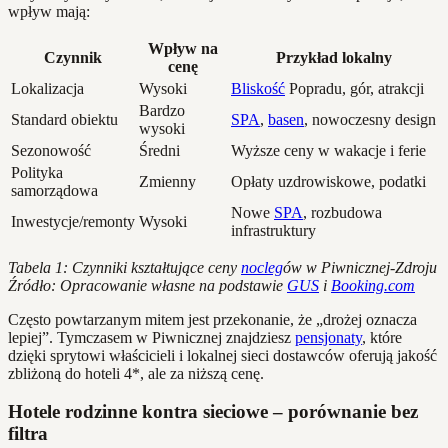
wpływ mają:
Wpływ na
Czynnik
Przykład lokalny
cenę
Lokalizacja
Wysoki
Bliskość
Popradu, gór, atrakcji
Bardzo
Standard obiektu
SPA
,
basen
, nowoczesny design
wysoki
Sezonowość
Średni
Wyższe ceny w wakacje i ferie
Polityka
Zmienny
Opłaty uzdrowiskowe, podatki
samorządowa
Nowe
SPA
, rozbudowa
Inwestycje/remonty
Wysoki
infrastruktury
Tabela 1: Czynniki kształtujące ceny
nocleg
ów w Piwnicznej-Zdroju
Źródło: Opracowanie własne na podstawie
GUS
i
Booking.com
Często powtarzanym mitem jest przekonanie, że „drożej oznacza
lepiej”. Tymczasem w Piwnicznej znajdziesz
pensjonaty
, które
dzięki sprytowi właścicieli i lokalnej sieci dostawców oferują jakość
zbliżoną do hoteli 4*, ale za niższą cenę.
Hotele rodzinne kontra sieciowe – porównanie bez
filtra