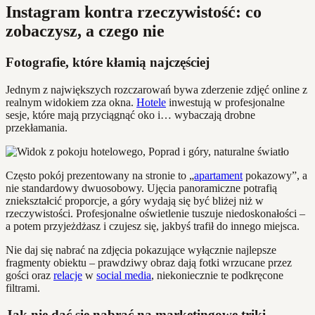
Instagram kontra rzeczywistość: co
zobaczysz, a czego nie
Fotografie, które kłamią najczęściej
Jednym z największych rozczarowań bywa zderzenie zdjęć online z
realnym widokiem zza okna.
Hotele
inwestują w profesjonalne
sesje, które mają przyciągnąć oko i… wybaczają drobne
przekłamania.
Często pokój prezentowany na stronie to „
apartament
pokazowy”, a
nie standardowy dwuosobowy. Ujęcia panoramiczne potrafią
zniekształcić proporcje, a góry wydają się być bliżej niż w
rzeczywistości. Profesjonalne oświetlenie tuszuje niedoskonałości –
a potem przyjeżdżasz i czujesz się, jakbyś trafił do innego miejsca.
Nie daj się nabrać na zdjęcia pokazujące wyłącznie najlepsze
fragmenty obiektu – prawdziwy obraz dają fotki wrzucane przez
gości oraz
relacje
w
social media
, niekoniecznie te podkręcone
filtrami.
Jak nie dać się nabrać na marketingowe triki