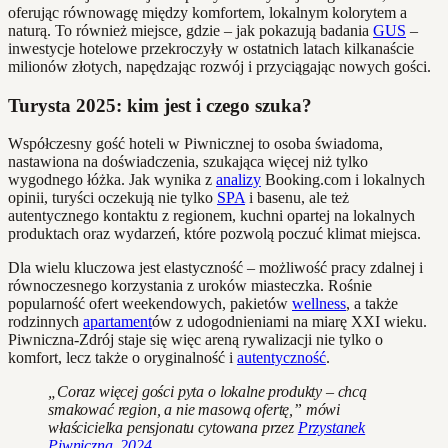
oferując równowagę między komfortem, lokalnym kolorytem a
naturą. To również miejsce, gdzie – jak pokazują badania
GUS
–
inwestycje hotelowe przekroczyły w ostatnich latach kilkanaście
milionów złotych, napędzając rozwój i przyciągając nowych gości.
Turysta 2025: kim jest i czego szuka?
Współczesny gość hoteli w Piwnicznej to osoba świadoma,
nastawiona na doświadczenia, szukająca więcej niż tylko
wygodnego łóżka. Jak wynika z
analizy
Booking.com i lokalnych
opinii, turyści oczekują nie tylko
SPA
i basenu, ale też
autentycznego kontaktu z regionem, kuchni opartej na lokalnych
produktach oraz wydarzeń, które pozwolą poczuć klimat miejsca.
Dla wielu kluczowa jest elastyczność – możliwość pracy zdalnej i
równoczesnego korzystania z uroków miasteczka. Rośnie
popularność ofert weekendowych, pakietów
wellness
, a także
rodzinnych
apartament
ów z udogodnieniami na miarę XXI wieku.
Piwniczna-Zdrój staje się więc areną rywalizacji nie tylko o
komfort, lecz także o oryginalność i
autentyczność
.
„Coraz więcej gości pyta o lokalne produkty – chcą
smakować region, a nie masową ofertę,” mówi
właścicielka pensjonatu cytowana przez
Przystanek
Piwniczna, 2024
.