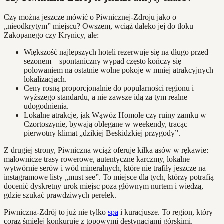
Czy można jeszcze mówić o Piwnicznej-Zdroju jako o
„nieodkrytym” miejscu? Owszem, wciąż daleko jej do tłoku
Zakopanego czy Krynicy, ale:
Większość najlepszych hoteli rezerwuje się na długo przed
sezonem – spontaniczny wypad często kończy się
polowaniem na ostatnie wolne pokoje w mniej atrakcyjnych
lokalizacjach.
Ceny rosną proporcjonalnie do popularności regionu i
wyższego standardu, a nie zawsze idą za tym realne
udogodnienia.
Lokalne atrakcje, jak Wąwóz Homole czy ruiny zamku w
Czortoszynie, bywają oblegane w weekendy, tracąc
pierwotny klimat „dzikiej Beskidzkiej przygody”.
Z drugiej strony, Piwniczna wciąż oferuje kilka asów w rękawie:
malownicze trasy rowerowe, autentyczne karczmy, lokalne
wytwórnie serów i wód mineralnych, które nie trafiły jeszcze na
instagramowe listy „must see”. To miejsce dla tych, którzy potrafią
docenić dyskretny urok miejsc poza głównym nurtem i wiedzą,
gdzie szukać prawdziwych perełek.
Piwniczna-Zdrój to już nie tylko
spa
i kuracjusze. To region, który
coraz śmielej konkuruje z topowymi destynacjami górskimi,