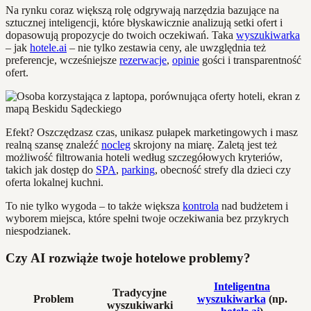
Na rynku coraz większą rolę odgrywają narzędzia bazujące na
sztucznej inteligencji, które błyskawicznie analizują setki ofert i
dopasowują propozycje do twoich oczekiwań. Taka
wyszukiwarka
– jak
hotele.ai
– nie tylko zestawia ceny, ale uwzględnia też
preferencje, wcześniejsze
rezerwacje
,
opinie
gości i transparentność
ofert.
Efekt? Oszczędzasz czas, unikasz pułapek marketingowych i masz
realną szansę znaleźć
nocleg
skrojony na miarę. Zaletą jest też
możliwość filtrowania hoteli według szczegółowych kryteriów,
takich jak dostęp do
SPA
,
parking
, obecność strefy dla dzieci czy
oferta lokalnej kuchni.
To nie tylko wygoda – to także większa
kontrola
nad budżetem i
wyborem miejsca, które spełni twoje oczekiwania bez przykrych
niespodzianek.
Czy AI rozwiąże twoje hotelowe problemy?
Inteligentna
Tradycyjne
Problem
wyszukiwarka
(np.
wyszukiwarki