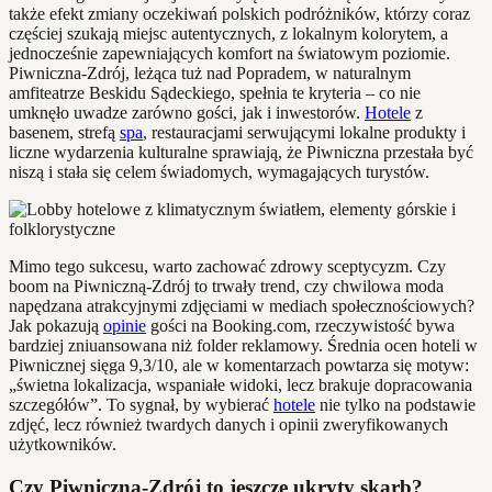
także efekt zmiany oczekiwań polskich podróżników, którzy coraz
częściej szukają miejsc autentycznych, z lokalnym kolorytem, a
jednocześnie zapewniających komfort na światowym poziomie.
Piwniczna-Zdrój, leżąca tuż nad Popradem, w naturalnym
amfiteatrze Beskidu Sądeckiego, spełnia te kryteria – co nie
umknęło uwadze zarówno gości, jak i inwestorów.
Hotele
z
basenem, strefą
spa
, restauracjami serwującymi lokalne produkty i
liczne wydarzenia kulturalne sprawiają, że Piwniczna przestała być
niszą i stała się celem świadomych, wymagających turystów.
Mimo tego sukcesu, warto zachować zdrowy sceptycyzm. Czy
boom na Piwniczną-Zdrój to trwały trend, czy chwilowa moda
napędzana atrakcyjnymi zdjęciami w mediach społecznościowych?
Jak pokazują
opinie
gości na Booking.com, rzeczywistość bywa
bardziej zniuansowana niż folder reklamowy. Średnia ocen hoteli w
Piwnicznej sięga 9,3/10, ale w komentarzach powtarza się motyw:
„świetna lokalizacja, wspaniałe widoki, lecz brakuje dopracowania
szczegółów”. To sygnał, by wybierać
hotele
nie tylko na podstawie
zdjęć, lecz również twardych danych i opinii zweryfikowanych
użytkowników.
Czy Piwniczna-Zdrój to jeszcze ukryty skarb?