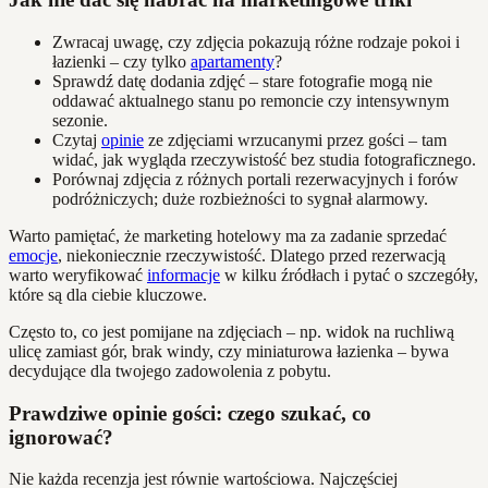
Zwracaj uwagę, czy zdjęcia pokazują różne rodzaje pokoi i
łazienki – czy tylko
apartamenty
?
Sprawdź datę dodania zdjęć – stare fotografie mogą nie
oddawać aktualnego stanu po remoncie czy intensywnym
sezonie.
Czytaj
opinie
ze zdjęciami wrzucanymi przez gości – tam
widać, jak wygląda rzeczywistość bez studia fotograficznego.
Porównaj zdjęcia z różnych portali rezerwacyjnych i forów
podróżniczych; duże rozbieżności to sygnał alarmowy.
Warto pamiętać, że marketing hotelowy ma za zadanie sprzedać
emocje
, niekoniecznie rzeczywistość. Dlatego przed rezerwacją
warto weryfikować
informacje
w kilku źródłach i pytać o szczegóły,
które są dla ciebie kluczowe.
Często to, co jest pomijane na zdjęciach – np. widok na ruchliwą
ulicę zamiast gór, brak windy, czy miniaturowa łazienka – bywa
decydujące dla twojego zadowolenia z pobytu.
Prawdziwe opinie gości: czego szukać, co
ignorować?
Nie każda recenzja jest równie wartościowa. Najczęściej