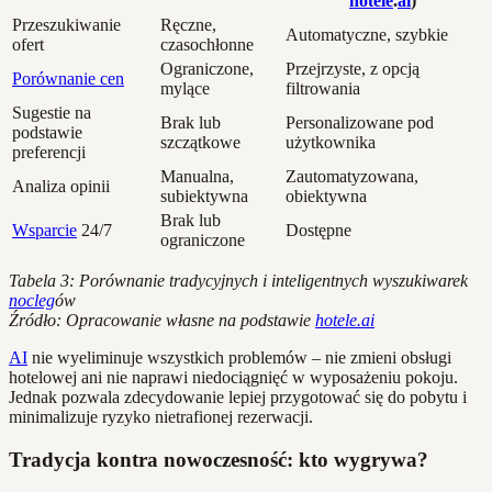
hotele
.
ai
)
Przeszukiwanie
Ręczne,
Automatyczne, szybkie
ofert
czasochłonne
Ograniczone,
Przejrzyste, z opcją
Porównanie cen
mylące
filtrowania
Sugestie na
Brak lub
Personalizowane pod
podstawie
szczątkowe
użytkownika
preferencji
Manualna,
Zautomatyzowana,
Analiza opinii
subiektywna
obiektywna
Brak lub
Wsparcie
24/7
Dostępne
ograniczone
Tabela 3: Porównanie tradycyjnych i inteligentnych wyszukiwarek
nocleg
ów
Źródło: Opracowanie własne na podstawie
hotele.ai
AI
nie wyeliminuje wszystkich problemów – nie zmieni obsługi
hotelowej ani nie naprawi niedociągnięć w wyposażeniu pokoju.
Jednak pozwala zdecydowanie lepiej przygotować się do pobytu i
minimalizuje ryzyko nietrafionej rezerwacji.
Tradycja kontra nowoczesność: kto wygrywa?