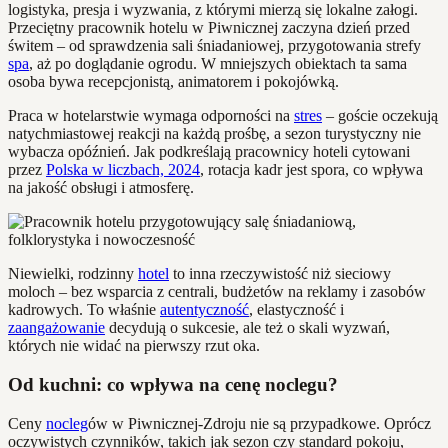
logistyka, presja i wyzwania, z którymi mierzą się lokalne załogi.
Przeciętny pracownik hotelu w Piwnicznej zaczyna dzień przed
świtem – od sprawdzenia sali śniadaniowej, przygotowania strefy
spa
, aż po doglądanie ogrodu. W mniejszych obiektach ta sama
osoba bywa recepcjonistą, animatorem i pokojówką.
Praca w hotelarstwie wymaga odporności na
stres
– goście oczekują
natychmiastowej reakcji na każdą prośbę, a sezon turystyczny nie
wybacza opóźnień. Jak podkreślają pracownicy hoteli cytowani
przez
Polska w liczbach, 2024
, rotacja kadr jest spora, co wpływa
na jakość obsługi i atmosferę.
Niewielki, rodzinny
hotel
to inna rzeczywistość niż sieciowy
moloch – bez wsparcia z centrali, budżetów na reklamy i zasobów
kadrowych. To właśnie
autentyczność
, elastyczność i
zaangażowanie
decydują o sukcesie, ale też o skali wyzwań,
których nie widać na pierwszy rzut oka.
Od kuchni: co wpływa na cenę noclegu?
Ceny
nocleg
ów w Piwnicznej-Zdroju nie są przypadkowe. Oprócz
oczywistych czynników, takich jak sezon czy standard pokoju,