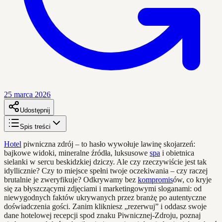
25 marca 2026
Udostępnij
Spis treści
Hotel
piwniczna zdrój – to hasło wywołuje lawinę skojarzeń:
bajkowe widoki, mineralne źródła, luksusowe
spa
i obietnica
sielanki w sercu beskidzkiej dziczy. Ale czy rzeczywiście jest tak
idyllicznie? Czy to miejsce spełni twoje oczekiwania – czy raczej
brutalnie je zweryfikuje? Odkrywamy bez
kompromis
ów, co kryje
się za błyszczącymi zdjęciami i marketingowymi sloganami: od
niewygodnych faktów ukrywanych przez branżę po autentyczne
doświadczenia gości. Zanim klikniesz „rezerwuj” i oddasz swoje
dane hotelowej recepcji spod znaku Piwnicznej-Zdroju, poznaj