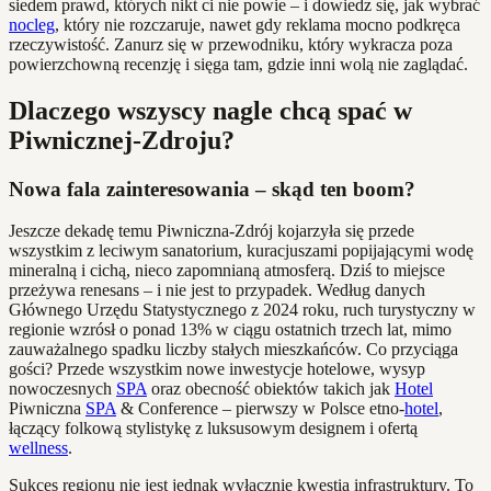
siedem prawd, których nikt ci nie powie – i dowiedz się, jak wybrać
nocleg
, który nie rozczaruje, nawet gdy reklama mocno podkręca
rzeczywistość. Zanurz się w przewodniku, który wykracza poza
powierzchowną recenzję i sięga tam, gdzie inni wolą nie zaglądać.
Dlaczego wszyscy nagle chcą spać w
Piwnicznej-Zdroju?
Nowa fala zainteresowania – skąd ten boom?
Jeszcze dekadę temu Piwniczna-Zdrój kojarzyła się przede
wszystkim z leciwym sanatorium, kuracjuszami popijającymi wodę
mineralną i cichą, nieco zapomnianą atmosferą. Dziś to miejsce
przeżywa renesans – i nie jest to przypadek. Według danych
Głównego Urzędu Statystycznego z 2024 roku, ruch turystyczny w
regionie wzrósł o ponad 13% w ciągu ostatnich trzech lat, mimo
zauważalnego spadku liczby stałych mieszkańców. Co przyciąga
gości? Przede wszystkim nowe inwestycje hotelowe, wysyp
nowoczesnych
SPA
oraz obecność obiektów takich jak
Hotel
Piwniczna
SPA
& Conference – pierwszy w Polsce etno-
hotel
,
łączący folkową stylistykę z luksusowym designem i ofertą
wellness
.
Sukces regionu nie jest jednak wyłącznie kwestią infrastruktury. To