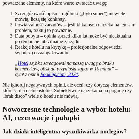
powtarzane elementy, na które warto zwracać uwagę:
Szczegółowość opisu – ogólniki („było super”) niewiele
mówią, liczą się konkrety.
Powtarzalność zarzutów – jeśli kilka osób narzeka na ten sam
problem, traktuj to poważnie.
Data pobytu – opinia sprzed kilku lat może być nieaktualna
po remoncie lub zmianie zarządu.
Reakcje hotelu na krytykę – profesjonalne odpowiedzi
świadczą o zaangażowaniu.
„
Hotel
szybko zareagował na naszą uwagę o braku
kosmetyków, obsługa przyniosła zapas w 10 minut” –
cytat z opinii
Booking.com, 2024
.
Nie ignoruj negatywnych opinii, ale oceń, czy dotyczą elementów,
które są dla ciebie istotne. Subiektywne narzekania na pogodę czy
„brak disco” wiele o hotelu nie mówią.
Nowoczesne technologie a wybór hotelu:
AI, rezerwacje i pułapki
Jak działa inteligentna wyszukiwarka noclegów?