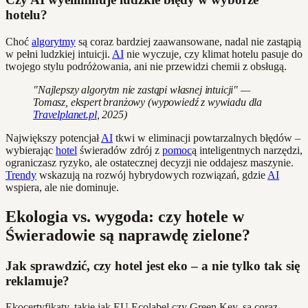
hotelu?
Choć
algorytmy
są coraz bardziej zaawansowane, nadal nie zastąpią
w pełni ludzkiej intuicji.
AI
nie wyczuje, czy klimat hotelu pasuje do
twojego stylu podróżowania, ani nie przewidzi chemii z obsługą.
"Najlepszy algorytm nie zastąpi własnej intuicji" —
Tomasz, ekspert branżowy (wypowiedź z wywiadu dla
Travelplanet.pl
, 2025)
Największy potencjał
AI
tkwi w eliminacji powtarzalnych błędów –
wybierając
hotel
świeradów zdrój z
pomoc
ą inteligentnych narzędzi,
ograniczasz ryzyko, ale ostatecznej decyzji nie oddajesz maszynie.
Trendy
wskazują na rozwój hybrydowych rozwiązań, gdzie
AI
wspiera, ale nie dominuje.
Ekologia vs. wygoda: czy hotele w
Świeradowie są naprawdę zielone?
Jak sprawdzić, czy hotel jest eko – a nie tylko tak się
reklamuje?
Ekocertyfikaty, takie jak EU Ecolabel czy Green Key, są coraz