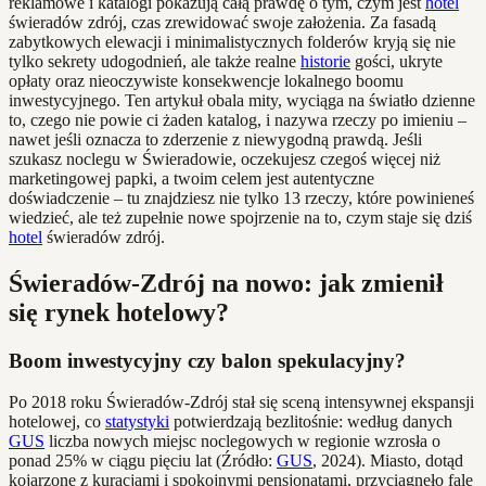
reklamowe i katalogi pokazują całą prawdę o tym, czym jest
hotel
świeradów zdrój, czas zrewidować swoje założenia. Za fasadą
zabytkowych elewacji i minimalistycznych folderów kryją się nie
tylko sekrety udogodnień, ale także realne
historie
gości, ukryte
opłaty oraz nieoczywiste konsekwencje lokalnego boomu
inwestycyjnego. Ten artykuł obala mity, wyciąga na światło dzienne
to, czego nie powie ci żaden katalog, i nazywa rzeczy po imieniu –
nawet jeśli oznacza to zderzenie z niewygodną prawdą. Jeśli
szukasz noclegu w Świeradowie, oczekujesz czegoś więcej niż
marketingowej papki, a twoim celem jest autentyczne
doświadczenie – tu znajdziesz nie tylko 13 rzeczy, które powinieneś
wiedzieć, ale też zupełnie nowe spojrzenie na to, czym staje się dziś
hotel
świeradów zdrój.
Świeradów-Zdrój na nowo: jak zmienił
się rynek hotelowy?
Boom inwestycyjny czy balon spekulacyjny?
Po 2018 roku Świeradów-Zdrój stał się sceną intensywnej ekspansji
hotelowej, co
statystyki
potwierdzają bezlitośnie: według danych
GUS
liczba nowych miejsc noclegowych w regionie wzrosła o
ponad 25% w ciągu pięciu lat (Źródło:
GUS
, 2024). Miasto, dotąd
kojarzone z kuracjami i spokojnymi pensjonatami, przyciągnęło falę