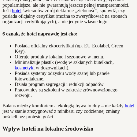
popularniejsze, ale nie gwarantują jeszcze pełnej transparentności.
Jeśli
hotel
świeradów zdrój deklaruje „zieloność”, sprawdź, czy
posiada oficjalny certyfikat (można to zweryfikować na stronach
organizacji certyfikujących), a nie jedynie własne logo.
6 oznak, że hotel naprawdę jest eko:
Posiada oficjalny ekocertyfikat (np. EU Ecolabel, Green
Key).
Oferuje produkty lokalne i sezonowe w menu.
Minimalizuje plastik (wodę w szklanych butelkach,
kosmetyki
w dozownikach).
Posiada systemy odzysku wody szarej lub panele
fotowoltaiczne.
Działa program segregacji i redukcji odpadów.
Pracownicy są szkoleni w zakresie zrównoważonego
rozwoju.
Balans między komfortem a ekologią bywa trudny – nie każdy
hotel
jest w stanie zrezygnować z minibaru czy codziennej zmiany
pościeli bez protestu gości.
Wpływ hoteli na lokalne środowisko