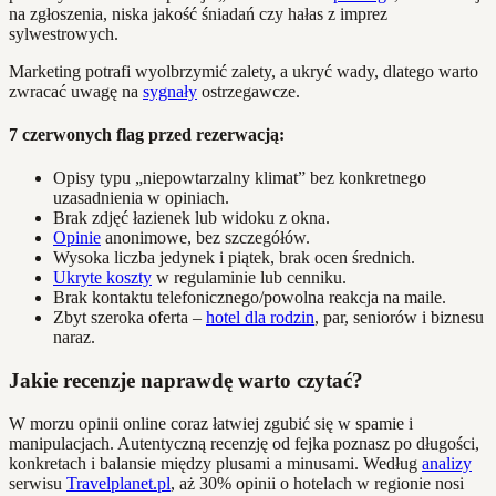
na zgłoszenia, niska jakość śniadań czy hałas z imprez
sylwestrowych.
Marketing potrafi wyolbrzymić zalety, a ukryć wady, dlatego warto
zwracać uwagę na
sygnały
ostrzegawcze.
7 czerwonych flag przed rezerwacją:
Opisy typu „niepowtarzalny klimat” bez konkretnego
uzasadnienia w opiniach.
Brak zdjęć łazienek lub widoku z okna.
Opinie
anonimowe, bez szczegółów.
Wysoka liczba jedynek i piątek, brak ocen średnich.
Ukryte koszty
w regulaminie lub cenniku.
Brak kontaktu telefonicznego/powolna reakcja na maile.
Zbyt szeroka oferta –
hotel dla rodzin
, par, seniorów i biznesu
naraz.
Jakie recenzje naprawdę warto czytać?
W morzu opinii online coraz łatwiej zgubić się w spamie i
manipulacjach. Autentyczną recenzję od fejka poznasz po długości,
konkretach i balansie między plusami a minusami. Według
analizy
serwisu
Travelplanet.pl
, aż 30% opinii o hotelach w regionie nosi