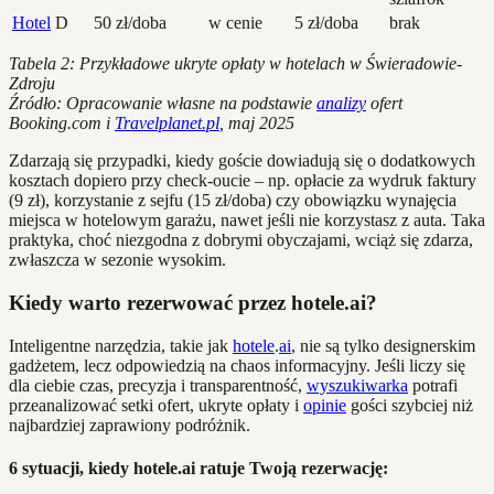
Hotel
D
50 zł/doba
w cenie
5 zł/doba
brak
Tabela 2: Przykładowe ukryte opłaty w hotelach w Świeradowie-
Zdroju
Źródło: Opracowanie własne na podstawie
analizy
ofert
Booking.com i
Travelplanet.pl
, maj 2025
Zdarzają się przypadki, kiedy goście dowiadują się o dodatkowych
kosztach dopiero przy check-oucie – np. opłacie za wydruk faktury
(9 zł), korzystanie z sejfu (15 zł/doba) czy obowiązku wynajęcia
miejsca w hotelowym garażu, nawet jeśli nie korzystasz z auta. Taka
praktyka, choć niezgodna z dobrymi obyczajami, wciąż się zdarza,
zwłaszcza w sezonie wysokim.
Kiedy warto rezerwować przez hotele.ai?
Inteligentne narzędzia, takie jak
hotele
.
ai
, nie są tylko designerskim
gadżetem, lecz odpowiedzią na chaos informacyjny. Jeśli liczy się
dla ciebie czas, precyzja i transparentność,
wyszukiwarka
potrafi
przeanalizować setki ofert, ukryte opłaty i
opinie
gości szybciej niż
najbardziej zaprawiony podróżnik.
6 sytuacji, kiedy hotele.ai ratuje Twoją rezerwację: