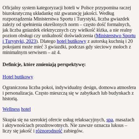
Oficjalny system kategoryzacji hoteli w Polsce przypomina raczej
biurokratyczną układankę niż gwarancję jakości. Według
rozporządzenia Ministerstwa Sportu i Turystyki, liczba gwiazdek
zależy od spełnienia określonych norm – często dość formalnych,
jak liczba gniazdek elektrycznych czy wielkość łóżka, a nie realny
poziom obsługi czy unikalność doświadczenia (
Ministerstwo Sportu
i Turystyki, 2023
). Dlatego
hotel butikowy
z autorską kuchnią i 20
pokojami może mieć 3 gwiazdki, podczas gdy sieciowy moloch z
minimalnym serwisem – aż 4.
Definicje, które zmieniają perspektywę:
Hotel butikowy
Ograniczona liczba pokoi, indywidualny design, domowa atmosfera
i personalizacja. Często mieszczą się w zabytkach lub budynkach z
historią.
Wellness
hotel
Skupia się na szerokiej ofercie usług relaksacyjnych,
spa
, masażach
i aktywnościach prozdrowotnych. Nie zawsze oznacza luksus –
liczy się jakość i
różnorodność
zabiegów.