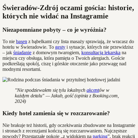
Świeradów-Zdrój oczami gościa: historie,
których nie widać na Instagramie
Niezapomniane pobyty – co je wyróżnia?
To nie
basen
z bąbelkami czy lista masaży sprawiają, że wracasz do
hotelu w Świeradowie. To
gesty
i sytuacje, których nie przewidzisz
– jak
śniadanie
z domowym twarogiem,
konsultacja lekarska
na
miejscu czy obsługa, która pamięta o Twoich alergiach. Goście
podkreślają spokój, ciszę i górskie otoczenie jako przewagę nad
modnymi resortami.
"Nie spodziewałem się tylu lokalnych
akcent
ów w
każdym detalu" — Jakub, gość (opinia z Booking.com,
2024)
Kiedy hotel zamienia się w rozczarowanie?
Nie brakuje też historii, gdy oczekiwania zbudowane na Instagramie
i stronach z recenzjami kończą się rozczarowaniem. Najczęstsze
powody? Przestarzałe pokoje „z widokiem na
parking
”, brak reakcji