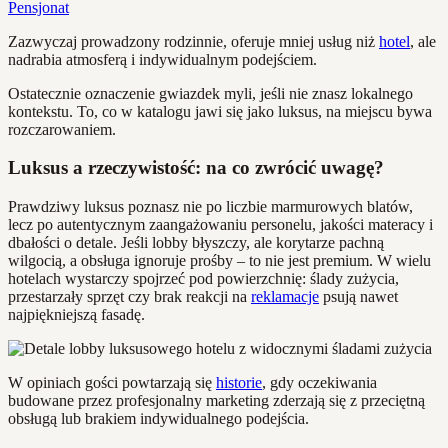
Pensjonat
Zazwyczaj prowadzony rodzinnie, oferuje mniej usług niż
hotel
, ale
nadrabia atmosferą i indywidualnym podejściem.
Ostatecznie oznaczenie gwiazdek myli, jeśli nie znasz lokalnego
kontekstu. To, co w katalogu jawi się jako luksus, na miejscu bywa
rozczarowaniem.
Luksus a rzeczywistość: na co zwrócić uwagę?
Prawdziwy luksus poznasz nie po liczbie marmurowych blatów,
lecz po autentycznym zaangażowaniu personelu, jakości materacy i
dbałości o detale. Jeśli lobby błyszczy, ale korytarze pachną
wilgocią, a obsługa ignoruje prośby – to nie jest premium. W wielu
hotelach wystarczy spojrzeć pod powierzchnię: ślady zużycia,
przestarzały sprzęt czy brak reakcji na
reklamacje
psują nawet
najpiękniejszą fasadę.
W opiniach gości powtarzają się
historie
, gdy oczekiwania
budowane przez profesjonalny marketing zderzają się z przeciętną
obsługą lub brakiem indywidualnego podejścia.