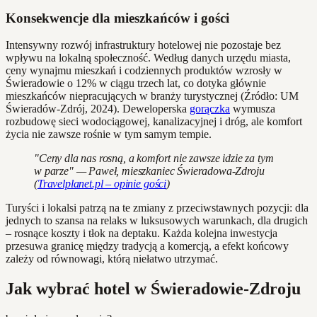
Konsekwencje dla mieszkańców i gości
Intensywny rozwój infrastruktury hotelowej nie pozostaje bez
wpływu na lokalną społeczność. Według danych urzędu miasta,
ceny wynajmu mieszkań i codziennych produktów wzrosły w
Świeradowie o 12% w ciągu trzech lat, co dotyka głównie
mieszkańców niepracujących w branży turystycznej (Źródło: UM
Świeradów-Zdrój, 2024). Deweloperska
gorączka
wymusza
rozbudowę sieci wodociągowej, kanalizacyjnej i dróg, ale komfort
życia nie zawsze rośnie w tym samym tempie.
"Ceny dla nas rosną, a komfort nie zawsze idzie za tym
w parze" — Paweł, mieszkaniec Świeradowa-Zdroju
(
Travelplanet.pl – opinie gości
)
Turyści i lokalsi patrzą na te zmiany z przeciwstawnych pozycji: dla
jednych to szansa na relaks w luksusowych warunkach, dla drugich
– rosnące koszty i tłok na deptaku. Każda kolejna inwestycja
przesuwa granicę między tradycją a komercją, a efekt końcowy
zależy od równowagi, którą niełatwo utrzymać.
Jak wybrać hotel w Świeradowie-Zdroju