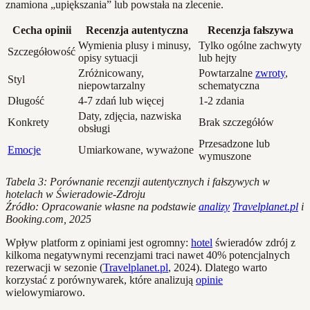
znamiona „upiększania” lub powstała na zlecenie.
Cecha opinii
Recenzja autentyczna
Recenzja fałszywa
Wymienia plusy i minusy,
Tylko ogólne zachwyty
Szczegółowość
opisy sytuacji
lub hejty
Zróżnicowany,
Powtarzalne
zwroty
,
Styl
niepowtarzalny
schematyczna
Długość
4-7 zdań lub więcej
1-2 zdania
Daty, zdjęcia, nazwiska
Konkrety
Brak szczegółów
obsługi
Przesadzone lub
Emocje
Umiarkowane, wyważone
wymuszone
Tabela 3: Porównanie recenzji autentycznych i fałszywych w
hotelach w Świeradowie-Zdroju
Źródło: Opracowanie własne na podstawie
analizy
Travelplanet.pl
i
Booking.com, 2025
Wpływ platform z opiniami jest ogromny:
hotel
świeradów zdrój z
kilkoma negatywnymi recenzjami traci nawet 40% potencjalnych
rezerwacji w sezonie (
Travelplanet.pl
, 2024). Dlatego warto
korzystać z porównywarek, które analizują
opinie
wielowymiarowo.