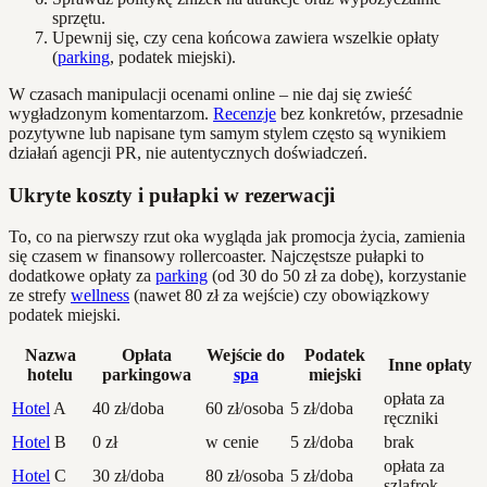
sprzętu.
Upewnij się, czy cena końcowa zawiera wszelkie opłaty
(
parking
, podatek miejski).
W czasach manipulacji ocenami online – nie daj się zwieść
wygładzonym komentarzom.
Recenzje
bez konkretów, przesadnie
pozytywne lub napisane tym samym stylem często są wynikiem
działań agencji PR, nie autentycznych doświadczeń.
Ukryte koszty i pułapki w rezerwacji
To, co na pierwszy rzut oka wygląda jak promocja życia, zamienia
się czasem w finansowy rollercoaster. Najczęstsze pułapki to
dodatkowe opłaty za
parking
(od 30 do 50 zł za dobę), korzystanie
ze strefy
wellness
(nawet 80 zł za wejście) czy obowiązkowy
podatek miejski.
Nazwa
Opłata
Wejście do
Podatek
Inne opłaty
hotelu
parkingowa
spa
miejski
opłata za
Hotel
A
40 zł/doba
60 zł/osoba
5 zł/doba
ręczniki
Hotel
B
0 zł
w cenie
5 zł/doba
brak
opłata za
Hotel
C
30 zł/doba
80 zł/osoba
5 zł/doba
szlafrok