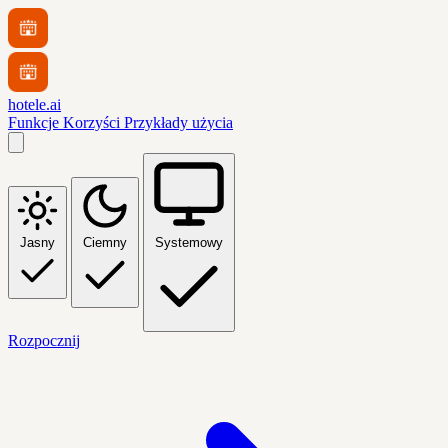
hotele.ai
Funkcje
Korzyści
Przykłady użycia
Jasny
Ciemny
Systemowy
Rozpocznij