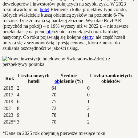
deweloperów i inwestorów polujących na szybki zysk. W 2023
roku otwarto m.in.
hotel
Elements i kilka projektów typu condo,
których właściciele kuszą obietnicą zysków na poziomie 6-7%
rocznie. Tyle że realia są bardziej złożone. Wysokie RevPAR
(przychód na pokój) – o 19% wyższy niż w 2022 r. – nie zawsze
przekłada się na pełne
ob
łożenie, a rynek jest coraz bardziej
nasycony. Co roku pojawiają się kolejne
oferty
, ale część hoteli
boryka się z sezonowością i presją cenową, która zmusza do
szukania oszczędności w jakości usług.
Liczba nowych
Średnie
Liczba zamkniętych
Rok
hoteli
ob
łożenie (%)
obiektów
2015
2
64
0
2017
4
70
0
2019
6
75
1
2021
8
72
2
2023
9
78
1
2025*
3
70
2
*Dane za 2025 rok obejmują pierwsze miesiące roku.