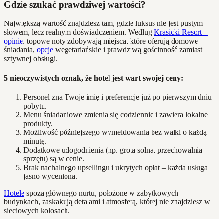
Gdzie szukać prawdziwej wartości?
Największą wartość znajdziesz tam, gdzie luksus nie jest pustym
słowem, lecz realnym doświadczeniem. Według
Krasicki Resort –
opinie
, topowe noty zdobywają miejsca, które oferują domowe
śniadania,
opcje
wegetariańskie i prawdziwą gościnność zamiast
sztywnej obsługi.
5 nieoczywistych oznak, że hotel jest wart swojej ceny:
Personel zna Twoje imię i preferencje już po pierwszym dniu
pobytu.
Menu śniadaniowe zmienia się codziennie i zawiera lokalne
produkty.
Możliwość późniejszego wymeldowania bez walki o każdą
minutę.
Dodatkowe udogodnienia (np. grota solna, przechowalnia
sprzętu) są w cenie.
Brak nachalnego upsellingu i ukrytych opłat – każda usługa
jasno wyceniona.
Hotele
spoza głównego nurtu, położone w zabytkowych
budynkach, zaskakują detalami i atmosferą, której nie znajdziesz w
sieciowych kolosach.