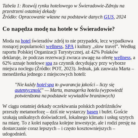
Tabela 1: Rozwój rynku hotelowego w Świeradowie-Zdroju na
przestrzeni ostatniej dekady
Źródło: Opracowanie własne na podstawie danych
GUS
, 2024
Co napędza modę na hotele w Świeradowie?
Moda na
hotel
świeradów zdrój to nie przypadek, lecz wypadkowa
rosnącej popularności
wellness
,
SPA
i kultury „slow travel”. Według
raportu Polskiej Organizacji Turystycznej, aż 42% Polaków
deklaruje, że podczas rezerwacji zwraca uwagę na ofertę
wellness
, a
62% uznaje hotelowe
spa
za czynnik decydujący przy wyborze
miejsca noclegu (Źródło: POT, 2023). Jednak, jak zauważa Marta –
menedżerka jednego z miejscowych hoteli:
"Nie każdy
hotel spa
to gwarancja jakości – liczy się
autentyczność
" — Marta, managerka hotelu (wypowiedź
potwierdzona na podstawie wywiadów branżowych)
W ciągu ostatniej dekady oczekiwania polskich podróżników
przeszły metamorfozę – dziś nie wystarczy
basen
i bufet. Goście
szukają unikalnych doświadczeń, lokalnego klimatu i usług szytych
na miarę. To z kolei napędza kolejne inwestycje, ale i rodzi presję na
dostarczanie coraz lepszych – i często kosztowniejszych –
udogodnień.