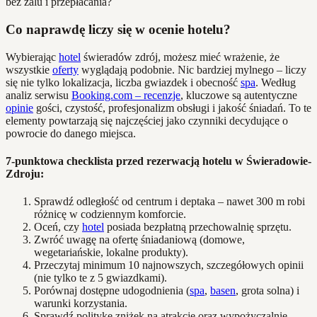
bez żalu i przepłacania?
Co naprawdę liczy się w ocenie hotelu?
Wybierając
hotel
świeradów zdrój, możesz mieć wrażenie, że
wszystkie
oferty
wyglądają podobnie. Nic bardziej mylnego – liczy
się nie tylko lokalizacja, liczba gwiazdek i obecność
spa
. Według
analiz serwisu
Booking.com – recenzje
, kluczowe są autentyczne
opinie
gości, czystość, profesjonalizm obsługi i jakość śniadań. To te
elementy powtarzają się najczęściej jako czynniki decydujące o
powrocie do danego miejsca.
7-punktowa checklista przed rezerwacją hotelu w Świeradowie-
Zdroju:
Sprawdź odległość od centrum i deptaka – nawet 300 m robi
różnicę w codziennym komforcie.
Oceń, czy
hotel
posiada bezpłatną przechowalnię sprzętu.
Zwróć uwagę na ofertę śniadaniową (domowe,
wegetariańskie, lokalne produkty).
Przeczytaj minimum 10 najnowszych, szczegółowych opinii
(nie tylko te z 5 gwiazdkami).
Porównaj dostępne udogodnienia (
spa
,
basen
, grota solna) i
warunki korzystania.
Sprawdź politykę zniżek na atrakcje oraz wypożyczalnie