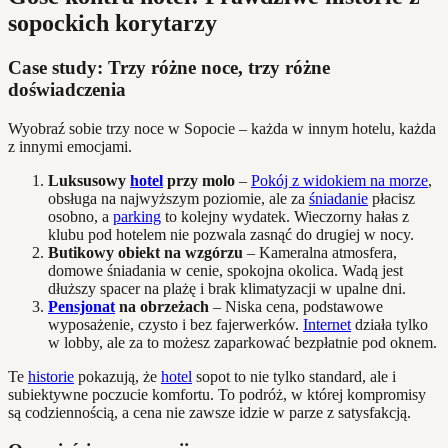
sopockich korytarzy
Case study: Trzy różne noce, trzy różne
doświadczenia
Wyobraź sobie trzy noce w Sopocie – każda w innym hotelu, każda
z innymi emocjami.
Luksusowy
hotel
przy molo
–
Pokój z widokiem na morze
,
obsługa na najwyższym poziomie, ale za
śniadanie
płacisz
osobno, a
parking
to kolejny wydatek. Wieczorny hałas z
klubu pod hotelem nie pozwala zasnąć do drugiej w nocy.
Butikowy obiekt na wzgórzu
– Kameralna atmosfera,
domowe śniadania w cenie, spokojna okolica. Wadą jest
dłuższy spacer na plażę i brak klimatyzacji w upalne dni.
Pensjonat
na obrzeżach
– Niska cena, podstawowe
wyposażenie, czysto i bez fajerwerków.
Internet
działa tylko
w lobby, ale za to możesz zaparkować bezpłatnie pod oknem.
Te
historie
pokazują, że
hotel
sopot to nie tylko standard, ale i
subiektywne poczucie komfortu. To podróż, w której kompromisy
są codziennością, a cena nie zawsze idzie w parze z satysfakcją.