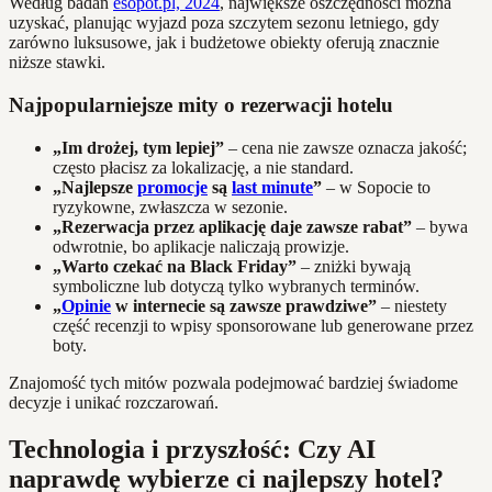
Według badań
esopot.pl, 2024
, największe oszczędności można
uzyskać, planując wyjazd poza szczytem sezonu letniego, gdy
zarówno luksusowe, jak i budżetowe obiekty oferują znacznie
niższe stawki.
Najpopularniejsze mity o rezerwacji hotelu
„Im drożej, tym lepiej”
– cena nie zawsze oznacza jakość;
często płacisz za lokalizację, a nie standard.
„Najlepsze
promocje
są
last minute
”
– w Sopocie to
ryzykowne, zwłaszcza w sezonie.
„Rezerwacja przez aplikację daje zawsze rabat”
– bywa
odwrotnie, bo aplikacje naliczają prowizje.
„Warto czekać na Black Friday”
– zniżki bywają
symboliczne lub dotyczą tylko wybranych terminów.
„
Opinie
w internecie są zawsze prawdziwe”
– niestety
część recenzji to wpisy sponsorowane lub generowane przez
boty.
Znajomość tych mitów pozwala podejmować bardziej świadome
decyzje i unikać rozczarowań.
Technologia i przyszłość: Czy AI
naprawdę wybierze ci najlepszy hotel?