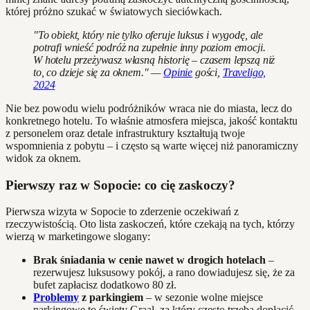
której próżno szukać w światowych sieciówkach.
"To obiekt, który nie tylko oferuje luksus i wygodę, ale
potrafi wnieść podróż na zupełnie inny poziom emocji.
W hotelu przeżywasz własną historię – czasem lepszą niż
to, co dzieje się za oknem." —
Opinie
gości,
Traveligo,
2024
Nie bez powodu wielu podróżników wraca nie do miasta, lecz do
konkretnego hotelu. To właśnie atmosfera miejsca, jakość kontaktu
z personelem oraz detale infrastruktury kształtują twoje
wspomnienia z pobytu – i często są warte więcej niż panoramiczny
widok za oknem.
Pierwszy raz w Sopocie: co cię zaskoczy?
Pierwsza wizyta w Sopocie to zderzenie oczekiwań z
rzeczywistością. Oto lista zaskoczeń, które czekają na tych, którzy
wierzą w marketingowe slogany:
Brak śniadania w cenie nawet w drogich hotelach
–
rezerwujesz luksusowy pokój, a rano dowiadujesz się, że za
bufet zapłacisz dodatkowo 80 zł.
Problemy
z parkingiem
– w sezonie wolne miejsce
parkingowe to święty Graal, za który często trzeba dopłacić