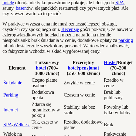
hotele
oferują nie tylko przestronne pokoje, ale i dostęp do
SPA
,
sauny,
basen
ów, eleganckich restauracji czy prywatnych plaż. Ale
czy zawsze warto za to płacić?
W praktyce wyższa cena nie musi oznaczać lepszej obsługi,
czystości czy spokojnego snu.
Recenzje
gości pokazują, że nawet w
czterogwiazdkowych hotelach można natrafić na niemiłe
niespodzianki: brak śniadania w cenie, dodatkowe opłaty za
parking
lub niedostatecznie wyszkolony personel. Warto więc analizować,
co faktycznie wchodzi w skład wygórowanej ceny.
Luksusowy
Przeciętny
Hostel
/Budget
Element
hotel
(700–
hotel
/
pensjonat
(70–200
3000 zł/noc)
(250–600 zł/noc)
zł/noc)
Często płatne
Rzadko w
Śniadanie
Zwykle w cenie
osobno
cenie
Dodatkowa
Brak lub
Parking
Czasem w cenie
opłata
publiczny
Zdarza się
Stabilny, ale bez
Powolny lub
Internet
ograniczony w
szału
tylko w lobby
pokoju
Tak, często w
Rzadko, dodatkowo
SPA
/
Wellness
Brak
cenie
płatne
Widok na
Praktycznie