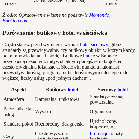
Niemal zawsze
Zdarza się
morze
nigdy
Źródło: Opracowanie własne na podstawie
Momondo
,
Booking.com
Porównanie: butikowy hotel vs sieciówka
Często stajesz przed wyborem: wybrać
hotel sieciowy
, gdzie
standardy są przewidywalne, czy butikowy obiekt, w którym każdy
pokój opowiada inną historię? Butikowe
hotele
w Sopocie
przyciągają designem, indywidualnym podejściem do gościa i
często oryginalną lokalizacją. Sieciówki punktują natomiast
przewidywalnością, programami lojalnościowymi i dostępem do
większej liczby usług „pod jednym dachem”.
Aspekt
Butikowy
hotel
Sieciowy
hotel
Standaryzowana,
Atmosfera
Kameralna, unikatowa
powtarzalna
Personalizacja
Wysoka
Ograniczona
usług
Ujednolicony,
Standard pokoi
Różnorodny, designerski
korporacyjny
Często wyższe za
Promocje
, rabaty,
Ceny