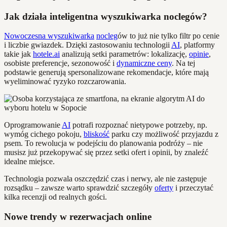
Jak działa inteligentna wyszukiwarka noclegów?
Nowoczesna wyszukiwarka
nocleg
ów to już nie tylko filtr po cenie
i liczbie gwiazdek. Dzięki zastosowaniu technologii
AI
, platformy
takie jak
hotele.ai
analizują setki parametrów: lokalizację,
opinie
,
osobiste preferencje, sezonowość i
dynamiczne ceny
. Na tej
podstawie generują spersonalizowane rekomendacje, które mają
wyeliminować ryzyko rozczarowania.
Oprogramowanie
AI
potrafi rozpoznać nietypowe potrzeby, np.
wymóg cichego pokoju,
bliskość
parku czy możliwość przyjazdu z
psem. To rewolucja w podejściu do planowania podróży – nie
musisz już przekopywać się przez setki ofert i opinii, by znaleźć
idealne miejsce.
Technologia pozwala oszczędzić czas i nerwy, ale nie zastępuje
rozsądku – zawsze warto sprawdzić szczegóły
oferty
i przeczytać
kilka recenzji od realnych gości.
Nowe trendy w rezerwacjach online