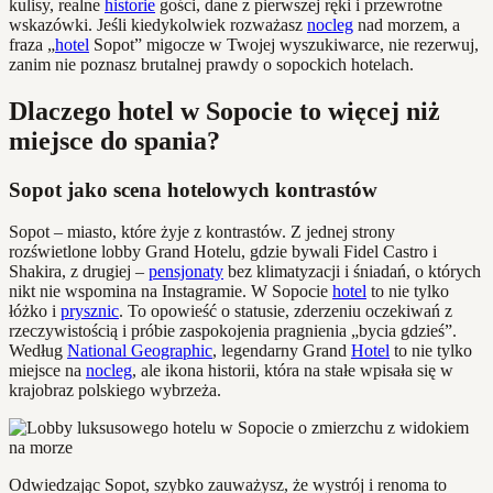
kulisy, realne
historie
gości, dane z pierwszej ręki i przewrotne
wskazówki. Jeśli kiedykolwiek rozważasz
nocleg
nad morzem, a
fraza „
hotel
Sopot” migocze w Twojej wyszukiwarce, nie rezerwuj,
zanim nie poznasz brutalnej prawdy o sopockich hotelach.
Dlaczego hotel w Sopocie to więcej niż
miejsce do spania?
Sopot jako scena hotelowych kontrastów
Sopot – miasto, które żyje z kontrastów. Z jednej strony
rozświetlone lobby Grand Hotelu, gdzie bywali Fidel Castro i
Shakira, z drugiej –
pensjonaty
bez klimatyzacji i śniadań, o których
nikt nie wspomina na Instagramie. W Sopocie
hotel
to nie tylko
łóżko i
prysznic
. To opowieść o statusie, zderzeniu oczekiwań z
rzeczywistością i próbie zaspokojenia pragnienia „bycia gdzieś”.
Według
National Geographic
, legendarny Grand
Hotel
to nie tylko
miejsce na
nocleg
, ale ikona historii, która na stałe wpisała się w
krajobraz polskiego wybrzeża.
Odwiedzając Sopot, szybko zauważysz, że wystrój i renoma to