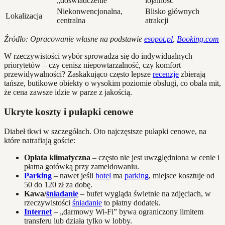
„doświadczenie”
lojalność
Niekonwencjonalna,
Blisko głównych
Lokalizacja
centralna
atrakcji
Źródło: Opracowanie własne na podstawie
esopot.pl
,
Booking.com
W rzeczywistości wybór sprowadza się do indywidualnych
priorytetów – czy cenisz niepowtarzalność, czy komfort
przewidywalności? Zaskakująco często lepsze
recenzje
zbierają
tańsze, butikowe obiekty o wysokim poziomie obsługi, co obala mit,
że cena zawsze idzie w parze z jakością.
Ukryte koszty i pułapki cenowe
Diabeł tkwi w szczegółach. Oto najczęstsze pułapki cenowe, na
które natrafiają goście:
Opłata klimatyczna
– często nie jest uwzględniona w cenie i
płatna gotówką przy zameldowaniu.
Parking
– nawet jeśli
hotel
ma
parking
, miejsce kosztuje od
50 do 120 zł za dobę.
Kawa/
śniadanie
– bufet wygląda świetnie na zdjęciach, w
rzeczywistości
śniadanie
to płatny dodatek.
Internet
– „darmowy Wi-Fi” bywa ograniczony limitem
transferu lub działa tylko w lobby.