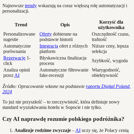
Najnowsze
trendy
wskazują na coraz większą rolę automatyzacji i
personalizacji.
Korzyść dla
Trend
Opis
użytkownika
Personalizowane
Oferty
dobierane na
Oszczędność czasu,
sugestie
podstawie historii
trafność
Automatyczne
Integracja
ofert z różnych
Niższe ceny, lepsza
porównania
platform
selekcja
Rezerwacje
1-
Błyskawiczna finalizacja
Szybkość, wygoda
click
procesu
Analiza opinii
Automatyczne filtrowanie
Wiarygodność,
przez
AI
fake-recenzji
obiektywność
Źródło: Opracowanie własne na podstawie
raportu Digital Poland,
2024
To już nie przyszłość – to rzeczywistość, która definiuje nowy
standard wyszukiwania hotelu w Sopocie i nie tylko.
Czy AI naprawdę rozumie polskiego podróżnika?
Analizuje rodzime zwyczaje
–
AI
uczy się, że Polacy cenią