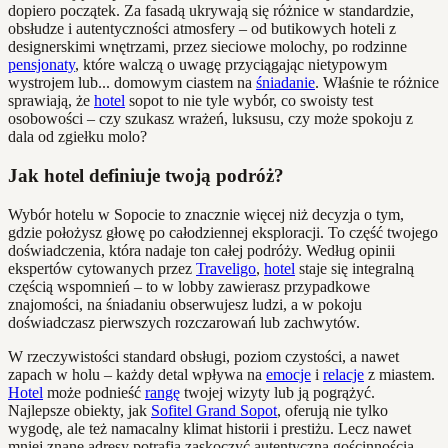
dopiero początek. Za fasadą ukrywają się różnice w standardzie,
obsłudze i autentyczności atmosfery – od butikowych hoteli z
designerskimi wnętrzami, przez sieciowe molochy, po rodzinne
pensjonaty
, które walczą o uwagę przyciągając nietypowym
wystrojem lub... domowym ciastem na
śniadanie
. Właśnie te różnice
sprawiają, że
hotel
sopot to nie tyle wybór, co swoisty test
osobowości – czy szukasz wrażeń, luksusu, czy może spokoju z
dala od zgiełku molo?
Jak hotel definiuje twoją podróż?
Wybór hotelu w Sopocie to znacznie więcej niż decyzja o tym,
gdzie położysz głowę po całodziennej eksploracji. To część twojego
doświadczenia, która nadaje ton całej podróży. Według opinii
ekspertów cytowanych przez
Traveligo
,
hotel
staje się integralną
częścią wspomnień – to w lobby zawierasz przypadkowe
znajomości, na śniadaniu obserwujesz ludzi, a w pokoju
doświadczasz pierwszych rozczarowań lub zachwytów.
W rzeczywistości standard obsługi, poziom czystości, a nawet
zapach w holu – każdy detal wpływa na
emocje
i
relacje
z miastem.
Hotel
może podnieść
rangę
twojej wizyty lub ją pogrążyć.
Najlepsze obiekty, jak
Sofitel Grand Sopot
, oferują nie tylko
wygodę, ale też namacalny klimat historii i prestiżu. Lecz nawet
mniej znane adresy potrafią zaskoczyć autentyczną gościnnością,