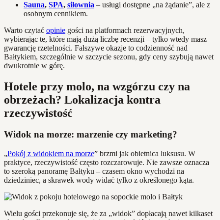
Sauna
,
SPA
,
siłownia
– usługi dostępne „na żądanie”, ale z
osobnym cennikiem.
Warto czytać
opinie
gości na platformach rezerwacyjnych,
wybierając te, które mają dużą liczbę recenzji – tylko wtedy masz
gwarancję rzetelności. Fałszywe okazje to codzienność nad
Bałtykiem, szczególnie w szczycie sezonu, gdy ceny szybują nawet
dwukrotnie w górę.
Hotele przy molo, na wzgórzu czy na
obrzeżach? Lokalizacja kontra
rzeczywistość
Widok na morze: marzenie czy marketing?
„
Pokój z widokiem na morze
” brzmi jak obietnica luksusu. W
praktyce, rzeczywistość często rozczarowuje. Nie zawsze oznacza
to szeroką panoramę Bałtyku – czasem okno wychodzi na
dziedziniec, a skrawek wody widać tylko z określonego kąta.
Wielu gości przekonuje się, że za „widok” dopłacają nawet kilkaset