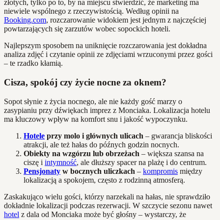
złotych, tylko po to, by na miejscu stwierdzić, że marketing ma
niewiele wspólnego z rzeczywistością. Według opinii na
Booking.com
, rozczarowanie widokiem jest jednym z najczęściej
powtarzających się zarzutów wobec sopockich hoteli.
Najlepszym sposobem na uniknięcie rozczarowania jest dokładna
analiza zdjęć i czytanie opinii ze zdjęciami wrzuconymi przez gości
– te rzadko kłamią.
Cisza, spokój czy życie nocne za oknem?
Sopot słynie z życia nocnego, ale nie każdy gość marzy o
zasypianiu przy dźwiękach imprez z Monciaka. Lokalizacja hotelu
ma kluczowy wpływ na komfort snu i jakość wypoczynku.
Hotele
przy molo i głównych ulicach
– gwarancja bliskości
atrakcji, ale też hałas do późnych godzin nocnych.
Obiekty na wzgórzu lub obrzeżach
– większa szansa na
ciszę i
intymność
, ale dłuższy spacer na plażę i do centrum.
Pensjonaty
w bocznych uliczkach
–
kompromis
między
lokalizacją a spokojem, często z rodzinną atmosferą.
Zaskakująco wielu gości, którzy narzekali na hałas, nie sprawdziło
dokładnie lokalizacji podczas rezerwacji. W szczycie sezonu nawet
hotel
z dala od Monciaka może być głośny – wystarczy, że