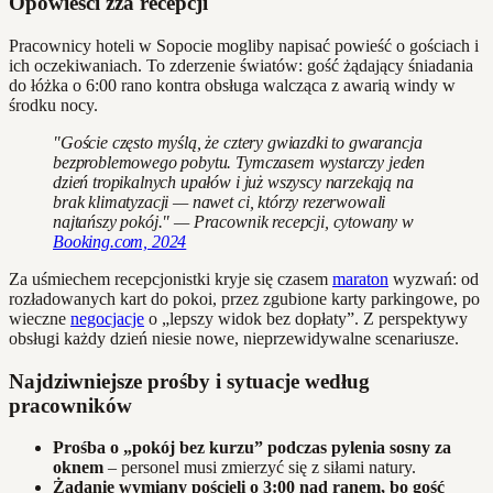
Opowieści zza recepcji
Pracownicy hoteli w Sopocie mogliby napisać powieść o gościach i
ich oczekiwaniach. To zderzenie światów: gość żądający śniadania
do łóżka o 6:00 rano kontra obsługa walcząca z awarią windy w
środku nocy.
"Goście często myślą, że cztery gwiazdki to gwarancja
bezproblemowego pobytu. Tymczasem wystarczy jeden
dzień tropikalnych upałów i już wszyscy narzekają na
brak klimatyzacji — nawet ci, którzy rezerwowali
najtańszy pokój." — Pracownik recepcji, cytowany w
Booking.com, 2024
Za uśmiechem recepcjonistki kryje się czasem
maraton
wyzwań: od
rozładowanych kart do pokoi, przez zgubione karty parkingowe, po
wieczne
negocjacje
o „lepszy widok bez dopłaty”. Z perspektywy
obsługi każdy dzień niesie nowe, nieprzewidywalne scenariusze.
Najdziwniejsze prośby i sytuacje według
pracowników
Prośba o „pokój bez kurzu” podczas pylenia sosny za
oknem
– personel musi zmierzyć się z siłami natury.
Żądanie wymiany pościeli o 3:00 nad ranem, bo gość