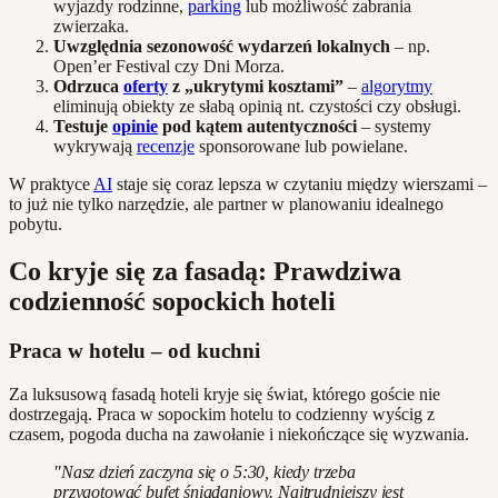
wyjazdy rodzinne,
parking
lub możliwość zabrania
zwierzaka.
Uwzględnia sezonowość wydarzeń lokalnych
– np.
Open’er Festival czy Dni Morza.
Odrzuca
oferty
z „ukrytymi kosztami”
–
algorytmy
eliminują obiekty ze słabą opinią nt. czystości czy obsługi.
Testuje
opinie
pod kątem autentyczności
– systemy
wykrywają
recenzje
sponsorowane lub powielane.
W praktyce
AI
staje się coraz lepsza w czytaniu między wierszami –
to już nie tylko narzędzie, ale partner w planowaniu idealnego
pobytu.
Co kryje się za fasadą: Prawdziwa
codzienność sopockich hoteli
Praca w hotelu – od kuchni
Za luksusową fasadą hoteli kryje się świat, którego goście nie
dostrzegają. Praca w sopockim hotelu to codzienny wyścig z
czasem, pogoda ducha na zawołanie i niekończące się wyzwania.
"Nasz dzień zaczyna się o 5:30, kiedy trzeba
przygotować bufet śniadaniowy. Najtrudniejszy jest