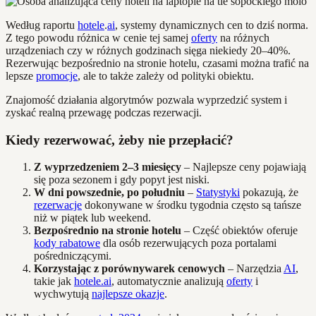
Według raportu
hotele
.
ai
, systemy dynamicznych cen to dziś norma.
Z tego powodu różnica w cenie tej samej
oferty
na różnych
urządzeniach czy w różnych godzinach sięga niekiedy 20–40%.
Rezerwując bezpośrednio na stronie hotelu, czasami można trafić na
lepsze
promocje
, ale to także zależy od polityki obiektu.
Znajomość działania algorytmów pozwala wyprzedzić system i
zyskać realną przewagę podczas rezerwacji.
Kiedy rezerwować, żeby nie przepłacić?
Z wyprzedzeniem 2–3 miesięcy
– Najlepsze ceny pojawiają
się poza sezonem i gdy popyt jest niski.
W dni powszednie, po południu
–
Statystyki
pokazują, że
rezerwacje
dokonywane w środku tygodnia często są tańsze
niż w piątek lub weekend.
Bezpośrednio na stronie hotelu
– Część obiektów oferuje
kody rabatowe
dla osób rezerwujących poza portalami
pośredniczącymi.
Korzystając z porównywarek cenowych
– Narzędzia
AI
,
takie jak
hotele.ai
, automatycznie analizują
oferty
i
wychwytują
najlepsze okazje
.