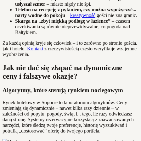
usłyszał szmer
– miasto nigdy nie śpi.
Telefon na recepcję z pytaniem, czy można wypożyczyć...
narty wodne do pokoju
–
kreatywność
gości nie zna granic.
Skarga na „zbyt miękką podłogę w łazience”
– czasem
oczekiwania są równie nieprzewidywalne, co pogoda nad
Bałtykiem.
Za każdą opinią kryje się człowiek – i to zarówno po stronie gościa,
jak i hotelu.
Kontakt
z rzeczywistością często weryfikuje wzajemne
wyobrażenia.
Jak nie dać się złapać na dynamiczne
ceny i fałszywe okazje?
Algorytmy, które sterują rynkiem noclegowym
Rynek hotelowy w Sopocie to laboratorium algorytmów. Ceny
zmieniają się dynamicznie – nawet kilka razy dziennie – w
zależności od popytu, pogody, świąt i... tego, ile razy odwiedzasz
daną stronę. Systemy rezerwacyjne korzystają z zaawansowanych
narzędzi, które śledzą twoje preferencje, historię wyszukiwań i
potrafią „dostosować” ofertę do twojego portfela.