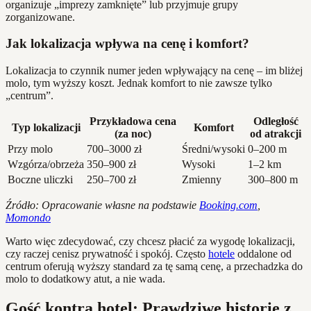
organizuje „imprezy zamknięte” lub przyjmuje grupy
zorganizowane.
Jak lokalizacja wpływa na cenę i komfort?
Lokalizacja to czynnik numer jeden wpływający na cenę – im bliżej
molo, tym wyższy koszt. Jednak komfort to nie zawsze tylko
„centrum”.
Przykładowa cena
Odległość
Typ lokalizacji
Komfort
(za noc)
od atrakcji
Przy molo
700–3000 zł
Średni/wysoki
0–200 m
Wzgórza/obrzeża
350–900 zł
Wysoki
1–2 km
Boczne uliczki
250–700 zł
Zmienny
300–800 m
Źródło: Opracowanie własne na podstawie
Booking.com
,
Momondo
Warto więc zdecydować, czy chcesz płacić za wygodę lokalizacji,
czy raczej cenisz prywatność i spokój. Często
hotele
oddalone od
centrum oferują wyższy standard za tę samą cenę, a przechadzka do
molo to dodatkowy atut, a nie wada.
Gość kontra hotel: Prawdziwe historie z