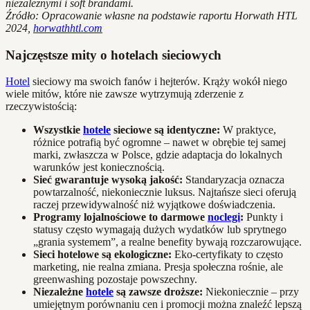
niezależnymi i soft brandami.
Źródło: Opracowanie własne na podstawie raportu Horwath HTL
2024,
horwathhtl.com
Najczęstsze mity o hotelach sieciowych
Hotel
sieciowy ma swoich fanów i hejterów. Krąży wokół niego
wiele mitów, które nie zawsze wytrzymują zderzenie z
rzeczywistością:
Wszystkie
hotele
sieciowe są identyczne:
W praktyce,
różnice potrafią być ogromne – nawet w obrębie tej samej
marki, zwłaszcza w Polsce, gdzie adaptacja do lokalnych
warunków jest koniecznością.
Sieć gwarantuje wysoką jakość:
Standaryzacja oznacza
powtarzalność, niekoniecznie luksus. Najtańsze sieci oferują
raczej przewidywalność niż wyjątkowe doświadczenia.
Programy lojalnościowe to darmowe
noclegi
:
Punkty i
statusy często wymagają dużych wydatków lub sprytnego
„grania systemem”, a realne benefity bywają rozczarowujące.
Sieci hotelowe są ekologiczne:
Eko-certyfikaty to często
marketing, nie realna zmiana. Presja społeczna rośnie, ale
greenwashing pozostaje powszechny.
Niezależne
hotele
są zawsze droższe:
Niekoniecznie – przy
umiejętnym porównaniu cen i promocji można znaleźć lepszą