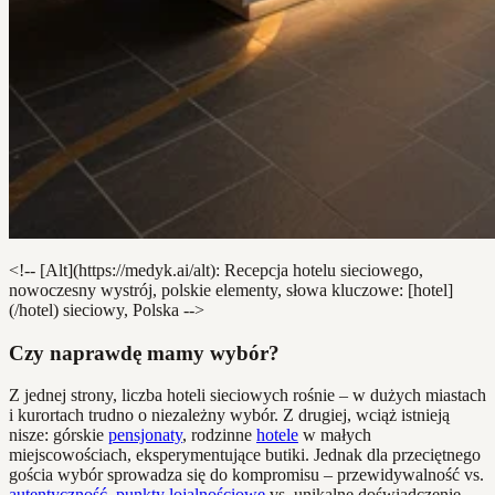
<!-- [Alt](https://medyk.ai/alt): Recepcja hotelu sieciowego,
nowoczesny wystrój, polskie elementy, słowa kluczowe: [hotel]
(/hotel) sieciowy, Polska -->
Czy naprawdę mamy wybór?
Z jednej strony, liczba hoteli sieciowych rośnie – w dużych miastach
i kurortach trudno o niezależny wybór. Z drugiej, wciąż istnieją
nisze: górskie
pensjonaty
, rodzinne
hotele
w małych
miejscowościach, eksperymentujące butiki. Jednak dla przeciętnego
gościa wybór sprowadza się do kompromisu – przewidywalność vs.
autentyczność
,
punkty lojalnościowe
vs. unikalne doświadczenie.