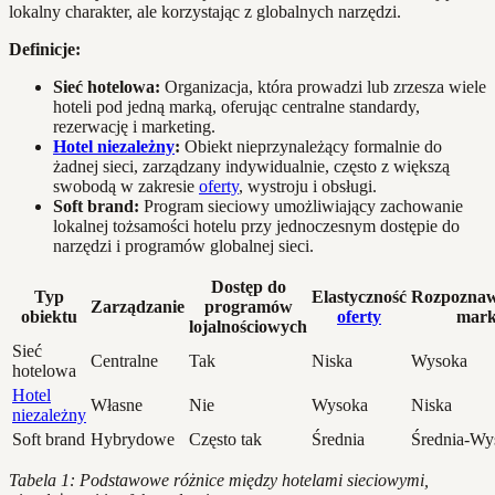
lokalny charakter, ale korzystając z globalnych narzędzi.
Definicje:
Sieć hotelowa:
Organizacja, która prowadzi lub zrzesza wiele
hoteli pod jedną marką, oferując centralne standardy,
rezerwację i marketing.
Hotel niezależny
:
Obiekt nieprzynależący formalnie do
żadnej sieci, zarządzany indywidualnie, często z większą
swobodą w zakresie
oferty
, wystroju i obsługi.
Soft brand:
Program sieciowy umożliwiający zachowanie
lokalnej tożsamości hotelu przy jednoczesnym dostępie do
narzędzi i programów globalnej sieci.
Dostęp do
Typ
Elastyczność
Rozpoznaw
Zarządzanie
programów
obiektu
oferty
mark
lojalnościowych
Sieć
Centralne
Tak
Niska
Wysoka
hotelowa
Hotel
Własne
Nie
Wysoka
Niska
niezależny
Soft brand
Hybrydowe
Często tak
Średnia
Średnia-Wy
Tabela 1: Podstawowe różnice między hotelami sieciowymi,