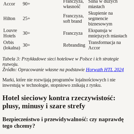
Franczyza,
Silna w dużych
Accor
90+
własność
miastach
Skupienie na
Franczyza,
Hilton
25+
segmencie
soft brand
biznesowym
Louvre
Ekspansja w
30+
Franczyza
Hotels
mniejszych miastach
Orbis
Transformacja na
30+
Rebranding
(lokalna)
Accor
Tabela 3: Przykładowe sieci hotelowe w Polsce i ich strategie
rozwoju.
Źródło: Opracowanie własne na podstawie
Horwath HTL 2024
Marki, które nie rozwijają programów lojalnościowych i nie
inwestują w technologie, stopniowo znikają z rynku.
Hotel sieciowy kontra rzeczywistość:
plusy, minusy i szare strefy
Bezpieczeństwo i przewidywalność: czy naprawdę
tego chcemy?