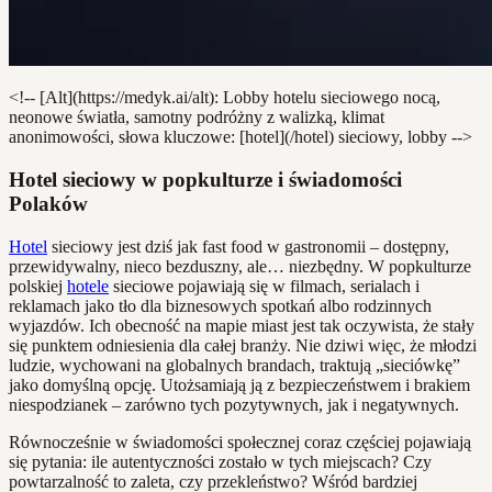
<!-- [Alt](https://medyk.ai/alt): Lobby hotelu sieciowego nocą,
neonowe światła, samotny podróżny z walizką, klimat
anonimowości, słowa kluczowe: [hotel](/hotel) sieciowy, lobby -->
Hotel sieciowy w popkulturze i świadomości
Polaków
Hotel
sieciowy jest dziś jak fast food w gastronomii – dostępny,
przewidywalny, nieco bezduszny, ale… niezbędny. W popkulturze
polskiej
hotele
sieciowe pojawiają się w filmach, serialach i
reklamach jako tło dla biznesowych spotkań albo rodzinnych
wyjazdów. Ich obecność na mapie miast jest tak oczywista, że stały
się punktem odniesienia dla całej branży. Nie dziwi więc, że młodzi
ludzie, wychowani na globalnych brandach, traktują „sieciówkę”
jako domyślną opcję. Utożsamiają ją z bezpieczeństwem i brakiem
niespodzianek – zarówno tych pozytywnych, jak i negatywnych.
Równocześnie w świadomości społecznej coraz częściej pojawiają
się pytania: ile autentyczności zostało w tych miejscach? Czy
powtarzalność to zaleta, czy przekleństwo? Wśród bardziej