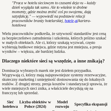
"Praca w hotelu sieciowym to czasami deja vu – każdy
dzień wygląda tak samo. Ale to właśnie te drobne
momenty, gdzie można zrobić coś po swojemu, dają
satysfakcję." — wypowiedź na podstawie relacji
pracowników branży hotelarskiej,
hotele
.
ai
/kariera-
hotelowa
Wielu pracowników podkreśla, że sztywność standardów jest ceną
za bezpieczeństwo zatrudnienia i szkolenia, których próżno szukać
w małych obiektach. Ale ci, którzy szukają wyzwań, często
wybierają butikowe miejsca, gdzie rutyna jest mniejsza, a presja
wyników – większa, ale bardziej ludzka.
Dlaczego niektóre sieci są wszędzie, a inne znikają?
Dominacja wybranych marek nie jest dziełem przypadku.
Wygrywają ci, którzy mają najsprawniejsze systemy rezerwacyjne,
skuteczny marketing i umiejętność dostosowania się do lokalnych
realiów. Z drugiej strony, presja kosztów i standaryzacji sprawia, że
wiele mniejszych sieci znika, a właściciele decydują się na
franczyzę lub sprzedaż.
Sieć
Liczba obiektów w
Model
Specyfika ekspansji
hotelowa
Polsce (2024)
rozwoju