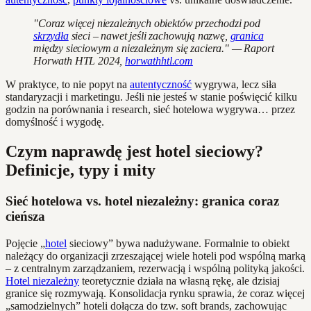
"Coraz więcej niezależnych obiektów przechodzi pod
skrzydła
sieci – nawet jeśli zachowują nazwę,
granica
między sieciowym a niezależnym się zaciera." — Raport
Horwath HTL 2024,
horwathhtl.com
W praktyce, to nie popyt na
autentyczność
wygrywa, lecz siła
standaryzacji i marketingu. Jeśli nie jesteś w stanie poświęcić kilku
godzin na porównania i research, sieć hotelowa wygrywa… przez
domyślność i wygodę.
Czym naprawdę jest hotel sieciowy?
Definicje, typy i mity
Sieć hotelowa vs. hotel niezależny: granica coraz
cieńsza
Pojęcie „
hotel
sieciowy” bywa nadużywane. Formalnie to obiekt
należący do organizacji zrzeszającej wiele hoteli pod wspólną marką
– z centralnym zarządzaniem, rezerwacją i wspólną polityką jakości.
Hotel niezależny
teoretycznie działa na własną rękę, ale dzisiaj
granice się rozmywają. Konsolidacja rynku sprawia, że coraz więcej
„samodzielnych” hoteli dołącza do tzw. soft brands, zachowując