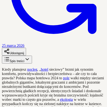
25 marca 2026
Udostępnij
Spis treści
Kiedy planujesz
nocleg
, „
hotel
sieciowy” brzmi jak synonim
komfortu, przewidywalności i bezpieczeństwa – ale czy to cała
prawda? Polska mapa hotelowa 2024 to
pole
walki między sieciami
globalnych gigantów, lokalnymi graczami z ambicjami i pozornie
niezależnymi butikami dołączającymi do koncernów. Pod
powierzchnią gładkich recepcji, identycznych śniadań i doskonale
wyprasowanych pościeli kryje się brutalna rzeczywistość: lojalność
wobec marki to często gra pozorów, a
ekologia
w wielu
przypadkach kończy się na zielonej naklejce na lustrze w łazience.