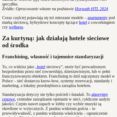
specyfika.
Źródło: Opracowanie własne na podstawie
Horwath HTL 2024
Coraz częściej pojawiają się też mieszane modele –
apartamenty
pod
marką sieciową, hybrydowe koncepty łączące
hotel
z coworkingiem
czy
wellness
.
Za kurtyną: jak działają hotele sieciowe
od środka
Franchising, własność i tajemnice standaryzacji
To, co widzisz jako „
hotel
sieciowy”, może być prowadzonym
bezpośrednio przez sieć (ownership), dzierżawionym, lub w pełni
franczyzowanym obiektem. Franchising to dziś najczęstszy model w
Polsce – sieć dostarcza know-how, systemy rezerwacji, standardy i
marketing, a lokalny przedsiębiorca zarządza hotelem.
Standaryzacja dotyczy nie tylko pościeli i śniadań. To
algorytmy
cenowe
, centralne zarządzanie opiniami w sieci, cykliczne audyty
jakości. Często nawet zapach w lobby czy wybór muzyki są
określone w wytycznych. Z punktu widzenia gościa – to
przewidywalność, z punktu widzenia właściciela – ograniczenie