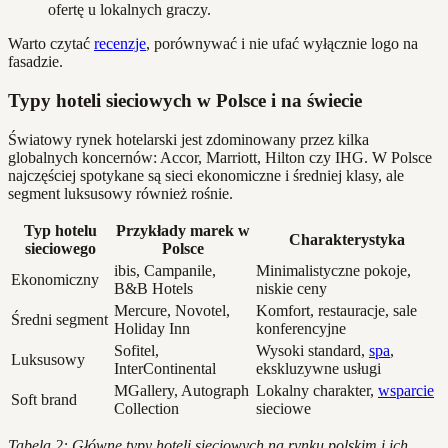
ofertę u lokalnych graczy.
Warto czytać
recenzje
, porównywać i nie ufać wyłącznie logo na
fasadzie.
Typy hoteli sieciowych w Polsce i na świecie
Światowy rynek hotelarski jest zdominowany przez kilka
globalnych koncernów: Accor, Marriott, Hilton czy IHG. W Polsce
najczęściej spotykane są sieci ekonomiczne i średniej klasy, ale
segment luksusowy również rośnie.
Typ hotelu
Przykłady marek w
Charakterystyka
sieciowego
Polsce
ibis, Campanile,
Minimalistyczne pokoje,
Ekonomiczny
B&B Hotels
niskie ceny
Mercure, Novotel,
Komfort, restauracje, sale
Średni segment
Holiday Inn
konferencyjne
Sofitel,
Wysoki standard,
spa
,
Luksusowy
InterContinental
ekskluzywne usługi
MGallery, Autograph
Lokalny charakter,
wsparcie
Soft brand
Collection
sieciowe
Tabela 2: Główne typy hoteli sieciowych na rynku polskim i ich