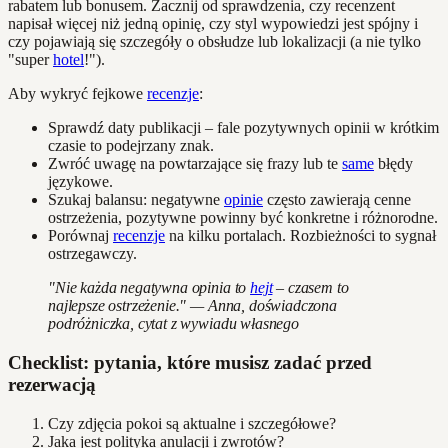
rabatem lub bonusem. Zacznij od sprawdzenia, czy recenzent
napisał więcej niż jedną opinię, czy styl wypowiedzi jest spójny i
czy pojawiają się szczegóły o obsłudze lub lokalizacji (a nie tylko
"super
hotel
!").
Aby wykryć fejkowe
recenzje
:
Sprawdź daty publikacji – fale pozytywnych opinii w krótkim
czasie to podejrzany znak.
Zwróć uwagę na powtarzające się frazy lub te
same
błędy
językowe.
Szukaj balansu: negatywne
opinie
często zawierają cenne
ostrzeżenia, pozytywne powinny być konkretne i różnorodne.
Porównaj
recenzje
na kilku portalach. Rozbieżności to sygnał
ostrzegawczy.
"Nie każda negatywna opinia to
hejt
– czasem to
najlepsze ostrzeżenie." — Anna, doświadczona
podróżniczka, cytat z wywiadu własnego
Checklist: pytania, które musisz zadać przed
rezerwacją
Czy zdjęcia pokoi są aktualne i szczegółowe?
Jaka jest polityka anulacji i zwrotów?