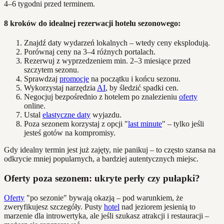
4–6 tygodni przed terminem.
8 kroków do idealnej rezerwacji hotelu sezonowego:
Znajdź daty wydarzeń lokalnych – wtedy ceny eksplodują.
Porównaj ceny na 3–4 różnych portalach.
Rezerwuj z wyprzedzeniem min. 2–3 miesiące przed
szczytem sezonu.
Sprawdzaj
promocje
na początku i końcu sezonu.
Wykorzystaj narzędzia
AI
, by śledzić spadki cen.
Negocjuj bezpośrednio z hotelem po znalezieniu
oferty
online.
Ustal
elastyczne daty
wyjazdu.
Poza sezonem korzystaj z opcji "
last minute
" – tylko jeśli
jesteś gotów na kompromisy.
Gdy idealny termin jest już zajęty, nie panikuj – to często szansa na
odkrycie mniej popularnych, a bardziej autentycznych miejsc.
Oferty poza sezonem: ukryte perły czy pułapki?
Oferty
"po sezonie" bywają okazją – pod warunkiem, że
zweryfikujesz szczegóły. Pusty
hotel
nad jeziorem jesienią to
marzenie dla introwertyka, ale jeśli szukasz atrakcji i restauracji –