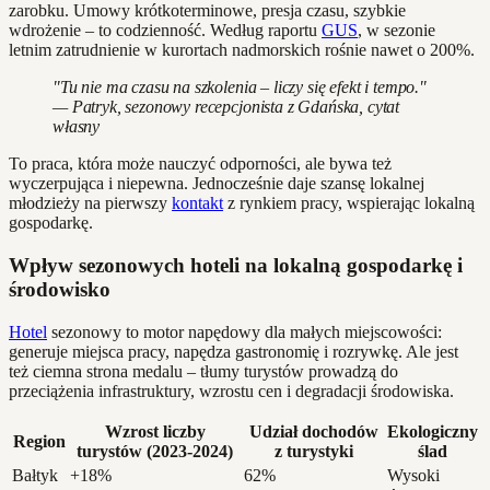
zarobku. Umowy krótkoterminowe, presja czasu, szybkie
wdrożenie – to codzienność. Według raportu
GUS
, w sezonie
letnim zatrudnienie w kurortach nadmorskich rośnie nawet o 200%.
"Tu nie ma czasu na szkolenia – liczy się efekt i tempo."
— Patryk, sezonowy recepcjonista z Gdańska, cytat
własny
To praca, która może nauczyć odporności, ale bywa też
wyczerpująca i niepewna. Jednocześnie daje szansę lokalnej
młodzieży na pierwszy
kontakt
z rynkiem pracy, wspierając lokalną
gospodarkę.
Wpływ sezonowych hoteli na lokalną gospodarkę i
środowisko
Hotel
sezonowy to motor napędowy dla małych miejscowości:
generuje miejsca pracy, napędza gastronomię i rozrywkę. Ale jest
też ciemna strona medalu – tłumy turystów prowadzą do
przeciążenia infrastruktury, wzrostu cen i degradacji środowiska.
Wzrost liczby
Udział dochodów
Ekologiczny
Region
turystów (2023-2024)
z turystyki
ślad
Bałtyk
+18%
62%
Wysoki