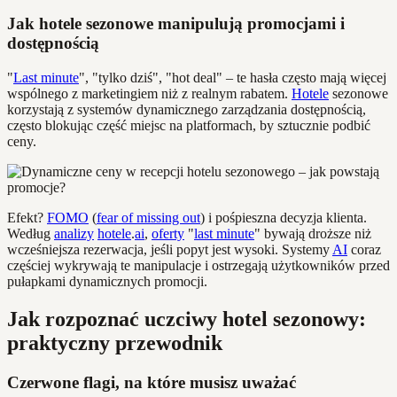
Jak hotele sezonowe manipulują promocjami i
dostępnością
"
Last minute
", "tylko dziś", "hot deal" – te hasła często mają więcej
wspólnego z marketingiem niż z realnym rabatem.
Hotele
sezonowe
korzystają z systemów dynamicznego zarządzania dostępnością,
często blokując część miejsc na platformach, by sztucznie podbić
ceny.
Efekt?
FOMO
(
fear of missing out
) i pośpieszna decyzja klienta.
Według
analizy
hotele
.
ai
,
oferty
"
last minute
" bywają droższe niż
wcześniejsza rezerwacja, jeśli popyt jest wysoki. Systemy
AI
coraz
częściej wykrywają te manipulacje i ostrzegają użytkowników przed
pułapkami dynamicznych promocji.
Jak rozpoznać uczciwy hotel sezonowy:
praktyczny przewodnik
Czerwone flagi, na które musisz uważać