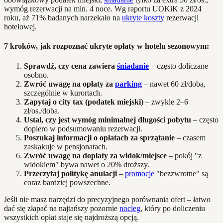
wymóg rezerwacji na min. 4 noce. Wg raportu UOKiK z 2024
roku, aż 71% badanych narzekało na
ukryte koszty
rezerwacji
hotelowej.
7 kroków, jak rozpoznać ukryte opłaty w hotelu sezonowym:
Sprawdź, czy cena zawiera
śniadanie
– często doliczane
osobno.
Zwróć uwagę na opłaty za
parking
– nawet 60 zł/doba,
szczególnie w kurortach.
Zapytaj o city tax (podatek miejski)
– zwykle 2–6
zł/os./doba.
Ustal, czy jest wymóg minimalnej długości pobytu
– często
dopiero w podsumowaniu rezerwacji.
Poszukaj informacji o opłatach za sprzątanie
– czasem
zaskakuje w pensjonatach.
Zwróć uwagę na dopłaty za widok/miejsce
– pokój "z
widokiem" bywa nawet o 20% droższy.
Przeczytaj politykę anulacji
–
promocje
"bezzwrotne" są
coraz bardziej powszechne.
Jeśli nie masz narzędzi do precyzyjnego porównania ofert – łatwo
dać się złapać na najtańszy pozornie
nocleg
, który po doliczeniu
wszystkich opłat staje się najdroższą opcją.