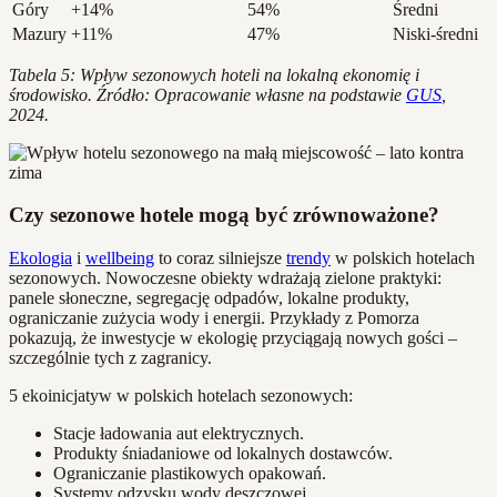
Góry
+14%
54%
Średni
Mazury
+11%
47%
Niski-średni
Tabela 5: Wpływ sezonowych hoteli na lokalną ekonomię i
środowisko. Źródło: Opracowanie własne na podstawie
GUS
,
2024.
Czy sezonowe hotele mogą być zrównoważone?
Ekologia
i
wellbeing
to coraz silniejsze
trendy
w polskich hotelach
sezonowych. Nowoczesne obiekty wdrażają zielone praktyki:
panele słoneczne, segregację odpadów, lokalne produkty,
ograniczanie zużycia wody i energii. Przykłady z Pomorza
pokazują, że inwestycje w ekologię przyciągają nowych gości –
szczególnie tych z zagranicy.
5 ekoinicjatyw w polskich hotelach sezonowych:
Stacje ładowania aut elektrycznych.
Produkty śniadaniowe od lokalnych dostawców.
Ograniczanie plastikowych opakowań.
Systemy odzysku wody deszczowej.