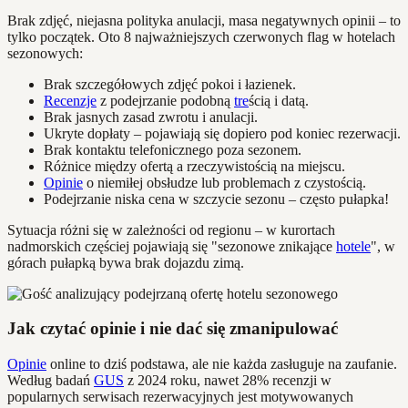
Brak zdjęć, niejasna polityka anulacji, masa negatywnych opinii – to
tylko początek. Oto 8 najważniejszych czerwonych flag w hotelach
sezonowych:
Brak szczegółowych zdjęć pokoi i łazienek.
Recenzje
z podejrzanie podobną
tre
ścią i datą.
Brak jasnych zasad zwrotu i anulacji.
Ukryte dopłaty – pojawiają się dopiero pod koniec rezerwacji.
Brak kontaktu telefonicznego poza sezonem.
Różnice między ofertą a rzeczywistością na miejscu.
Opinie
o niemiłej obsłudze lub problemach z czystością.
Podejrzanie niska cena w szczycie sezonu – często pułapka!
Sytuacja różni się w zależności od regionu – w kurortach
nadmorskich częściej pojawiają się "sezonowe znikające
hotele
", w
górach pułapką bywa brak dojazdu zimą.
Jak czytać opinie i nie dać się zmanipulować
Opinie
online to dziś podstawa, ale nie każda zasługuje na zaufanie.
Według badań
GUS
z 2024 roku, nawet 28% recenzji w
popularnych serwisach rezerwacyjnych jest motywowanych