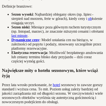
Definicje branżowe:
Sezon wysoki
: Najbardziej oblegany okres (np. lipiec–
sierpień nad morzem, ferie w górach), kiedy ceny i
ob
łożenie
osiągają szczyt.
Sezon niski
: Miesiące poza głównym ruchem turystycznym
(np. listopad, marzec), ze znacznie niższymi cenami i ofertami
last minute
.
Dynamiczne ceny
: Model ustalania cen na bieżąco, w
zależności od popytu i podaży, stosowany szczególnie przez
platformy rezerwacyjne.
Elastyczna rezerwacja
: Możliwość bezpłatnego anulowania
lub zmiany terminu blisko daty przyjazdu – dziś coraz
częściej wymóg gości.
Największe mity o hotelu sezonowym, które wciąż
żyją
Przez lata wrosło przekonanie, że
hotel
sezonowy to zawsze gorszy
standard i wyższa cena. To mit. Poziom usług zależy bardziej od
jakości zarządzania niż od długości sezonu. W rzeczywistości wiele
sezonowych obiektów wyróżnia się autentyczną gościnnością i
nowoczesnym podejściem do obsługi.