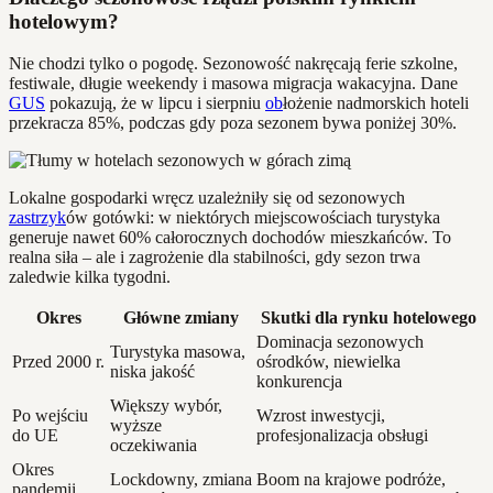
hotelowym?
Nie chodzi tylko o pogodę. Sezonowość nakręcają ferie szkolne,
festiwale, długie weekendy i masowa migracja wakacyjna. Dane
GUS
pokazują, że w lipcu i sierpniu
ob
łożenie nadmorskich hoteli
przekracza 85%, podczas gdy poza sezonem bywa poniżej 30%.
Lokalne gospodarki wręcz uzależniły się od sezonowych
zastrzyk
ów gotówki: w niektórych miejscowościach turystyka
generuje nawet 60% całorocznych dochodów mieszkańców. To
realna siła – ale i zagrożenie dla stabilności, gdy sezon trwa
zaledwie kilka tygodni.
Okres
Główne zmiany
Skutki dla rynku hotelowego
Dominacja sezonowych
Turystyka masowa,
Przed 2000 r.
ośrodków, niewielka
niska jakość
konkurencja
Większy wybór,
Po wejściu
Wzrost inwestycji,
wyższe
do UE
profesjonalizacja obsługi
oczekiwania
Okres
Lockdowny, zmiana
Boom na krajowe podróże,
pandemii