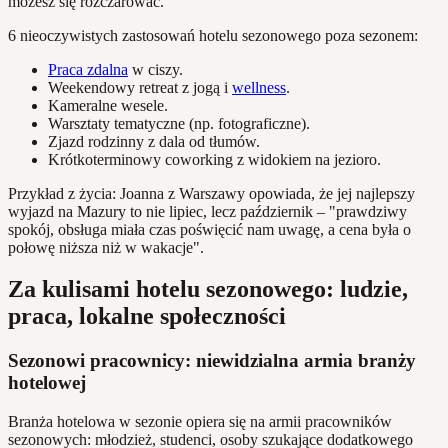
możesz się rozczarować.
6 nieoczywistych zastosowań hotelu sezonowego poza sezonem:
Praca zdalna
w ciszy.
Weekendowy retreat z jogą i
wellness
.
Kameralne wesele.
Warsztaty tematyczne (np. fotograficzne).
Zjazd rodzinny z dala od tłumów.
Krótkoterminowy coworking z widokiem na jezioro.
Przykład z życia: Joanna z Warszawy opowiada, że jej najlepszy
wyjazd na Mazury to nie lipiec, lecz październik – "prawdziwy
spokój, obsługa miała czas poświęcić nam uwagę, a cena była o
połowę niższa niż w wakacje".
Za kulisami hotelu sezonowego: ludzie,
praca, lokalne społeczności
Sezonowi pracownicy: niewidzialna armia branży
hotelowej
Branża hotelowa w sezonie opiera się na armii pracowników
sezonowych: młodzież, studenci, osoby szukające dodatkowego