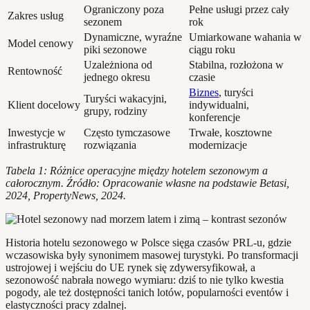
Ograniczony poza
Pełne usługi przez cały
Zakres usług
sezonem
rok
Dynamiczne, wyraźne
Umiarkowane wahania w
Model cenowy
piki sezonowe
ciągu roku
Uzależniona od
Stabilna, rozłożona w
Rentowność
jednego okresu
czasie
Biznes
, turyści
Turyści wakacyjni,
Klient docelowy
indywidualni,
grupy, rodziny
konferencje
Inwestycje w
Często tymczasowe
Trwałe, kosztowne
infrastrukturę
rozwiązania
modernizacje
Tabela 1: Różnice operacyjne między hotelem sezonowym a
całorocznym. Źródło: Opracowanie własne na podstawie Betasi,
2024, PropertyNews, 2024.
Historia hotelu sezonowego w Polsce sięga czasów PRL-u, gdzie
wczasowiska były synonimem masowej turystyki. Po transformacji
ustrojowej i wejściu do UE rynek się zdywersyfikował, a
sezonowość nabrała nowego wymiaru: dziś to nie tylko kwestia
pogody, ale też dostępności tanich lotów, popularności eventów i
elastyczności pracy zdalnej.