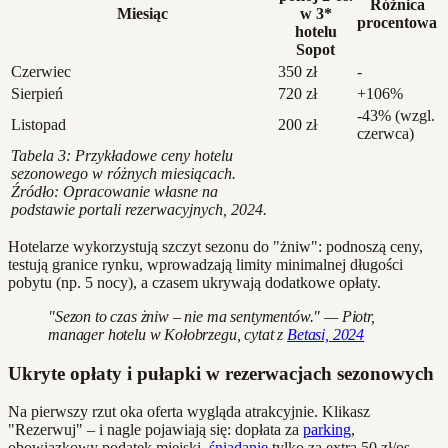
Różnica
Miesiąc
w 3*
procentowa
hotelu
Sopot
Czerwiec
350 zł
-
Sierpień
720 zł
+106%
-43% (wzgl.
Listopad
200 zł
czerwca)
Tabela 3: Przykładowe ceny hotelu
sezonowego w różnych miesiącach.
Źródło: Opracowanie własne na
podstawie portali rezerwacyjnych, 2024.
Hotelarze wykorzystują szczyt sezonu do "żniw": podnoszą ceny,
testują granice rynku, wprowadzają limity minimalnej długości
pobytu (np. 5 nocy), a czasem ukrywają dodatkowe opłaty.
"Sezon to czas żniw – nie ma sentymentów." — Piotr,
manager hotelu w Kołobrzegu, cytat z
Betasi, 2024
Ukryte opłaty i pułapki w rezerwacjach sezonowych
Na pierwszy rzut oka oferta wygląda atrakcyjnie. Klikasz
"Rezerwuj" – i nagle pojawiają się: dopłata za
parking
,
obowiązkowy podatek miejski,
śniadanie
tylko za extra 50 zł/os.,