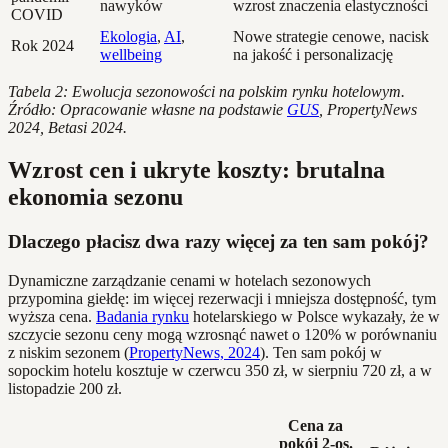
nawyków
wzrost znaczenia elastyczności
COVID
Ekologia
,
AI
,
Nowe strategie cenowe, nacisk
Rok 2024
wellbeing
na jakość i personalizację
Tabela 2: Ewolucja sezonowości na polskim rynku hotelowym.
Źródło: Opracowanie własne na podstawie
GUS
, PropertyNews
2024, Betasi 2024.
Wzrost cen i ukryte koszty: brutalna
ekonomia sezonu
Dlaczego płacisz dwa razy więcej za ten sam pokój?
Dynamiczne zarządzanie cenami w hotelach sezonowych
przypomina giełdę: im więcej rezerwacji i mniejsza dostępność, tym
wyższa cena.
Badania rynku
hotelarskiego w Polsce wykazały, że w
szczycie sezonu ceny mogą wzrosnąć nawet o 120% w porównaniu
z niskim sezonem (
PropertyNews, 2024
). Ten sam pokój w
sopockim hotelu kosztuje w czerwcu 350 zł, w sierpniu 720 zł, a w
listopadzie 200 zł.
Cena za
pokój 2-os.