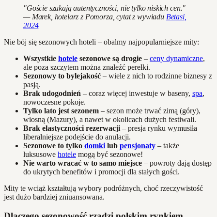
"Goście szukają autentyczności, nie tylko niskich cen."
— Marek, hotelarz z Pomorza, cytat z wywiadu
Betasi,
2024
Nie bój się sezonowych hoteli – obalmy najpopularniejsze mity:
Wszystkie
hotele
sezonowe są drogie
–
ceny dynamiczne
,
ale poza szczytem można znaleźć perełki.
Sezonowy to bylejakość
– wiele z nich to rodzinne biznesy z
pasją.
Brak udogodnień
– coraz więcej inwestuje w baseny,
spa
,
nowoczesne pokoje.
Tylko lato jest sezonem
– sezon może trwać zimą (góry),
wiosną (Mazury), a nawet w okolicach dużych festiwali.
Brak elastyczności rezerwacji
– presja rynku wymusiła
liberalniejsze podejście do anulacji.
Sezonowe to tylko
domki
lub
pensjonaty
– także
luksusowe
hotele
mogą być sezonowe!
Nie warto wracać w to samo miejsce
– powroty dają dostęp
do ukrytych benefitów i promocji dla stałych gości.
Mity te wciąż kształtują wybory podróżnych, choć rzeczywistość
jest dużo bardziej zniuansowana.
Dlaczego sezonowość rządzi polskim rynkiem