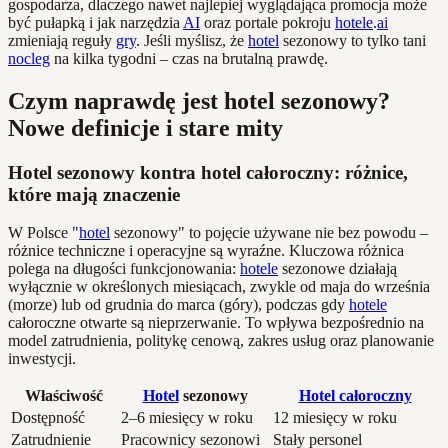
gospodarza, dlaczego nawet najlepiej wyglądająca promocja może
być pułapką i jak narzędzia
AI
oraz portale pokroju
hotele
.
ai
zmieniają reguły
gry
. Jeśli myślisz, że
hotel
sezonowy to tylko tani
nocleg
na kilka tygodni – czas na brutalną prawdę.
Czym naprawdę jest hotel sezonowy?
Nowe definicje i stare mity
Hotel sezonowy kontra hotel całoroczny: różnice,
które mają znaczenie
W Polsce "
hotel
sezonowy" to pojęcie używane nie bez powodu –
różnice techniczne i operacyjne są wyraźne. Kluczowa różnica
polega na długości funkcjonowania:
hotele
sezonowe działają
wyłącznie w określonych miesiącach, zwykle od maja do września
(morze) lub od grudnia do marca (góry), podczas gdy
hotele
całoroczne otwarte są nieprzerwanie. To wpływa bezpośrednio na
model zatrudnienia, politykę cenową, zakres usług oraz planowanie
inwestycji.
Właściwość
Hotel
sezonowy
Hotel całoroczny
Dostępność
2–6 miesięcy w roku
12 miesięcy w roku
Zatrudnienie
Pracownicy sezonowi
Stały personel