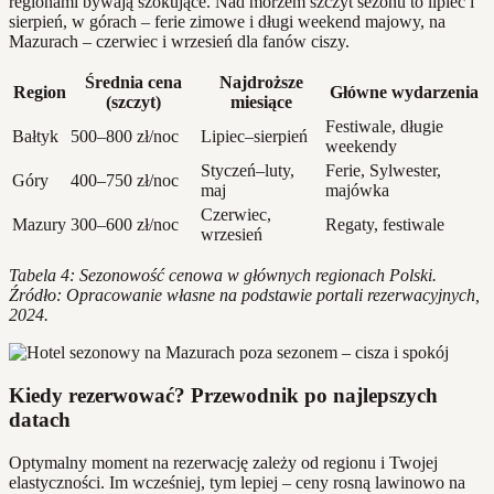
regionami bywają szokujące. Nad morzem szczyt sezonu to lipiec i
sierpień, w górach – ferie zimowe i długi weekend majowy, na
Mazurach – czerwiec i wrzesień dla fanów ciszy.
Średnia cena
Najdroższe
Region
Główne wydarzenia
(szczyt)
miesiące
Festiwale, długie
Bałtyk
500–800 zł/noc
Lipiec–sierpień
weekendy
Styczeń–luty,
Ferie, Sylwester,
Góry
400–750 zł/noc
maj
majówka
Czerwiec,
Mazury
300–600 zł/noc
Regaty, festiwale
wrzesień
Tabela 4: Sezonowość cenowa w głównych regionach Polski.
Źródło: Opracowanie własne na podstawie portali rezerwacyjnych,
2024.
Kiedy rezerwować? Przewodnik po najlepszych
datach
Optymalny moment na rezerwację zależy od regionu i Twojej
elastyczności. Im wcześniej, tym lepiej – ceny rosną lawinowo na