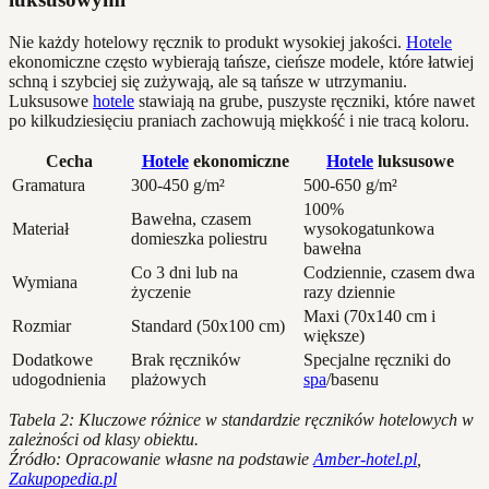
Nie każdy hotelowy ręcznik to produkt wysokiej jakości.
Hotele
ekonomiczne często wybierają tańsze, cieńsze modele, które łatwiej
schną i szybciej się zużywają, ale są tańsze w utrzymaniu.
Luksusowe
hotele
stawiają na grube, puszyste ręczniki, które nawet
po kilkudziesięciu praniach zachowują miękkość i nie tracą koloru.
Cecha
Hotele
ekonomiczne
Hotele
luksusowe
Gramatura
300-450 g/m²
500-650 g/m²
100%
Bawełna, czasem
Materiał
wysokogatunkowa
domieszka poliestru
bawełna
Co 3 dni lub na
Codziennie, czasem dwa
Wymiana
życzenie
razy dziennie
Maxi (70x140 cm i
Rozmiar
Standard (50x100 cm)
większe)
Dodatkowe
Brak ręczników
Specjalne ręczniki do
udogodnienia
plażowych
spa
/basenu
Tabela 2: Kluczowe różnice w standardzie ręczników hotelowych w
zależności od klasy obiektu.
Źródło: Opracowanie własne na podstawie
Amber-hotel.pl
,
Zakupopedia.pl