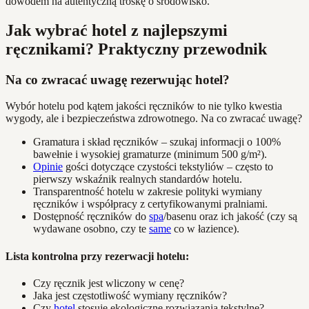
dowodem na autentyczną troskę o środowisko.
Jak wybrać hotel z najlepszymi
ręcznikami? Praktyczny przewodnik
Na co zwracać uwagę rezerwując hotel?
Wybór hotelu pod kątem jakości ręczników to nie tylko kwestia
wygody, ale i bezpieczeństwa zdrowotnego. Na co zwracać uwagę?
Gramatura i skład ręczników – szukaj informacji o 100%
bawełnie i wysokiej gramaturze (minimum 500 g/m²).
Opinie
gości dotyczące czystości tekstyliów – często to
pierwszy wskaźnik realnych standardów hotelu.
Transparentność hotelu w zakresie polityki wymiany
ręczników i współpracy z certyfikowanymi pralniami.
Dostępność ręczników do
spa
/basenu oraz ich jakość (czy są
wydawane osobno, czy te
same
co w łazience).
Lista kontrolna przy rezerwacji hotelu:
Czy ręcznik jest wliczony w cenę?
Jaka jest częstotliwość wymiany ręczników?
Czy
hotel
stosuje ekologiczne rozwiązania tekstylne?