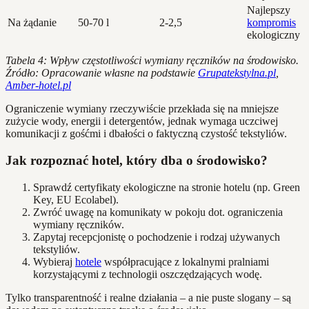
Najlepszy
Na żądanie
50-70 l
2-2,5
kompromis
ekologiczny
Tabela 4: Wpływ częstotliwości wymiany ręczników na środowisko.
Źródło: Opracowanie własne na podstawie
Grupatekstylna.pl
,
Amber-hotel.pl
Ograniczenie wymiany rzeczywiście przekłada się na mniejsze
zużycie wody, energii i detergentów, jednak wymaga uczciwej
komunikacji z gośćmi i dbałości o faktyczną czystość tekstyliów.
Jak rozpoznać hotel, który dba o środowisko?
Sprawdź certyfikaty ekologiczne na stronie hotelu (np. Green
Key, EU Ecolabel).
Zwróć uwagę na komunikaty w pokoju dot. ograniczenia
wymiany ręczników.
Zapytaj recepcjonistę o pochodzenie i rodzaj używanych
tekstyliów.
Wybieraj
hotele
współpracujące z lokalnymi pralniami
korzystającymi z technologii oszczędzających wodę.
Tylko transparentność i realne działania – a nie puste slogany – są