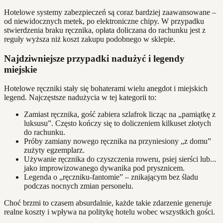
Hotelowe systemy zabezpieczeń są coraz bardziej zaawansowane –
od niewidocznych metek, po elektroniczne chipy. W przypadku
stwierdzenia braku ręcznika, opłata doliczana do rachunku jest z
reguły wyższa niż koszt zakupu podobnego w sklepie.
Najdziwniejsze przypadki nadużyć i legendy
miejskie
Hotelowe ręczniki stały się bohaterami wielu anegdot i miejskich
legend. Najczęstsze nadużycia w tej kategorii to:
Zamiast ręcznika, gość zabiera szlafrok licząc na „pamiątkę z
luksusu”. Często kończy się to doliczeniem kilkuset złotych
do rachunku.
Próby zamiany nowego ręcznika na przyniesiony „z domu”
zużyty egzemplarz.
Używanie ręcznika do czyszczenia roweru, psiej sierści lub...
jako improwizowanego dywanika pod prysznicem.
Legenda o „ręczniku-fantomie” – znikającym bez śladu
podczas nocnych zmian personelu.
Choć brzmi to czasem absurdalnie, każde takie zdarzenie generuje
realne koszty i wpływa na politykę hotelu wobec wszystkich gości.