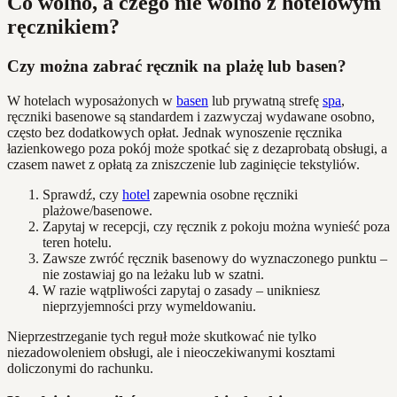
Co wolno, a czego nie wolno z hotelowym
ręcznikiem?
Czy można zabrać ręcznik na plażę lub basen?
W hotelach wyposażonych w
basen
lub prywatną strefę
spa
,
ręczniki basenowe są standardem i zazwyczaj wydawane osobno,
często bez dodatkowych opłat. Jednak wynoszenie ręcznika
łazienkowego poza pokój może spotkać się z dezaprobatą obsługi, a
czasem nawet z opłatą za zniszczenie lub zaginięcie tekstyliów.
Sprawdź, czy
hotel
zapewnia osobne ręczniki
plażowe/basenowe.
Zapytaj w recepcji, czy ręcznik z pokoju można wynieść poza
teren hotelu.
Zawsze zwróć ręcznik basenowy do wyznaczonego punktu –
nie zostawiaj go na leżaku lub w szatni.
W razie wątpliwości zapytaj o zasady – unikniesz
nieprzyjemności przy wymeldowaniu.
Nieprzestrzeganie tych reguł może skutkować nie tylko
niezadowoleniem obsługi, ale i nieoczekiwanymi kosztami
doliczonymi do rachunku.