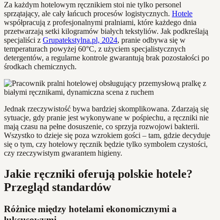
Za każdym hotelowym ręcznikiem stoi nie tylko personel
sprzątający, ale cały łańcuch procesów logistycznych.
Hotele
współpracują z profesjonalnymi pralniami, które każdego dnia
przetwarzają setki kilogramów białych tekstyliów. Jak podkreślają
specjaliści z
Grupatekstylna.pl, 2024
, pranie odbywa się w
temperaturach powyżej 60°C, z użyciem specjalistycznych
detergentów, a regularne kontrole gwarantują brak pozostałości po
środkach chemicznych.
Jednak rzeczywistość bywa bardziej skomplikowana. Zdarzają się
sytuacje, gdy pranie jest wykonywane w pośpiechu, a ręczniki nie
mają czasu na pełne dosuszenie, co sprzyja rozwojowi bakterii.
Wszystko to dzieje się poza wzrokiem gości – tam, gdzie decyduje
się o tym, czy hotelowy ręcznik będzie tylko symbolem czystości,
czy rzeczywistym gwarantem higieny.
Jakie ręczniki oferują polskie hotele?
Przegląd standardów
Różnice między hotelami ekonomicznymi a
luksusowymi