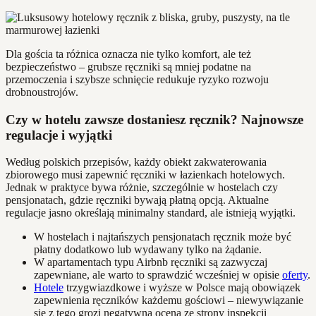
Dla gościa ta różnica oznacza nie tylko komfort, ale też
bezpieczeństwo – grubsze ręczniki są mniej podatne na
przemoczenia i szybsze schnięcie redukuje ryzyko rozwoju
drobnoustrojów.
Czy w hotelu zawsze dostaniesz ręcznik? Najnowsze
regulacje i wyjątki
Według polskich przepisów, każdy obiekt zakwaterowania
zbiorowego musi zapewnić ręczniki w łazienkach hotelowych.
Jednak w praktyce bywa różnie, szczególnie w hostelach czy
pensjonatach, gdzie ręczniki bywają płatną opcją. Aktualne
regulacje jasno określają minimalny standard, ale istnieją wyjątki.
W hostelach i najtańszych pensjonatach ręcznik może być
płatny dodatkowo lub wydawany tylko na żądanie.
W apartamentach typu Airbnb ręczniki są zazwyczaj
zapewniane, ale warto to sprawdzić wcześniej w opisie
oferty
.
Hotele
trzygwiazdkowe i wyższe w Polsce mają obowiązek
zapewnienia ręczników każdemu gościowi – niewywiązanie
się z tego grozi negatywną oceną ze strony inspekcji