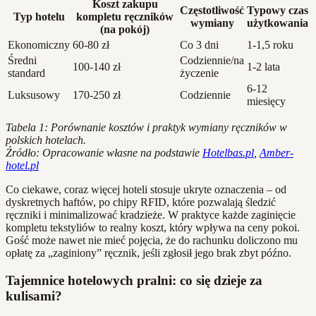
Koszt zakupu
Częstotliwość
Typowy czas
Typ hotelu
kompletu ręczników
wymiany
użytkowania
(na pokój)
Ekonomiczny
60-80 zł
Co 3 dni
1-1,5 roku
Średni
Codziennie/na
100-140 zł
1-2 lata
standard
życzenie
6-12
Luksusowy
170-250 zł
Codziennie
miesięcy
Tabela 1: Porównanie kosztów i praktyk wymiany ręczników w
polskich hotelach.
Źródło: Opracowanie własne na podstawie
Hotelbas.pl
,
Amber-
hotel.pl
Co ciekawe, coraz więcej hoteli stosuje ukryte oznaczenia – od
dyskretnych haftów, po chipy RFID, które pozwalają śledzić
ręczniki i minimalizować kradzieże. W praktyce każde zaginięcie
kompletu tekstyliów to realny koszt, który wpływa na ceny pokoi.
Gość może nawet nie mieć pojęcia, że do rachunku doliczono mu
opłatę za „zaginiony” ręcznik, jeśli zgłosił jego brak zbyt późno.
Tajemnice hotelowych pralni: co się dzieje za
kulisami?