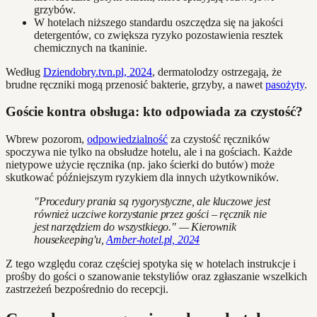
grzybów.
W hotelach niższego standardu oszczędza się na jakości
detergentów, co zwiększa ryzyko pozostawienia resztek
chemicznych na tkaninie.
Według
Dziendobry.tvn.pl, 2024
, dermatolodzy ostrzegają, że
brudne ręczniki mogą przenosić bakterie, grzyby, a nawet
pasożyty
.
Goście kontra obsługa: kto odpowiada za czystość?
Wbrew pozorom,
odpowiedzialność
za czystość ręczników
spoczywa nie tylko na obsłudze hotelu, ale i na gościach. Każde
nietypowe użycie ręcznika (np. jako ścierki do butów) może
skutkować późniejszym ryzykiem dla innych użytkowników.
"Procedury prania są rygorystyczne, ale kluczowe jest
również uczciwe korzystanie przez gości – ręcznik nie
jest narzędziem do wszystkiego." — Kierownik
housekeeping'u,
Amber-hotel.pl, 2024
Z tego względu coraz częściej spotyka się w hotelach instrukcje i
prośby do gości o szanowanie tekstyliów oraz zgłaszanie wszelkich
zastrzeżeń bezpośrednio do recepcji.