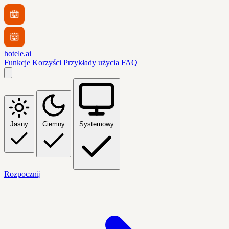
hotele.ai
Funkcje
Korzyści
Przykłady użycia
FAQ
Jasny
Ciemny
Systemowy
Rozpocznij