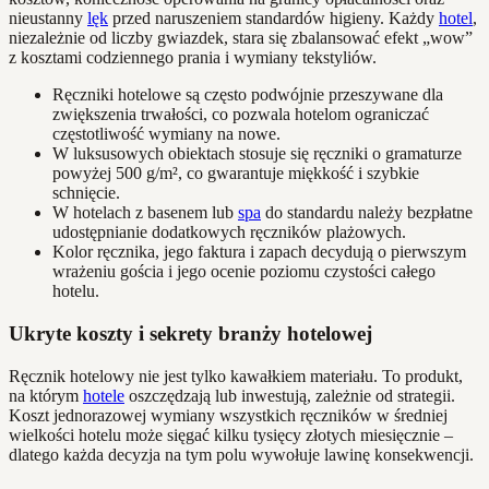
nieustanny
lęk
przed naruszeniem standardów higieny. Każdy
hotel
,
niezależnie od liczby gwiazdek, stara się zbalansować efekt „wow”
z kosztami codziennego prania i wymiany tekstyliów.
Ręczniki hotelowe są często podwójnie przeszywane dla
zwiększenia trwałości, co pozwala hotelom ograniczać
częstotliwość wymiany na nowe.
W luksusowych obiektach stosuje się ręczniki o gramaturze
powyżej 500 g/m², co gwarantuje miękkość i szybkie
schnięcie.
W hotelach z basenem lub
spa
do standardu należy bezpłatne
udostępnianie dodatkowych ręczników plażowych.
Kolor ręcznika, jego faktura i zapach decydują o pierwszym
wrażeniu gościa i jego ocenie poziomu czystości całego
hotelu.
Ukryte koszty i sekrety branży hotelowej
Ręcznik hotelowy nie jest tylko kawałkiem materiału. To produkt,
na którym
hotele
oszczędzają lub inwestują, zależnie od strategii.
Koszt jednorazowej wymiany wszystkich ręczników w średniej
wielkości hotelu może sięgać kilku tysięcy złotych miesięcznie –
dlatego każda decyzja na tym polu wywołuje lawinę konsekwencji.