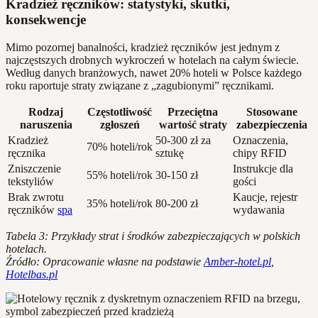
Kradzież ręczników: statystyki, skutki,
konsekwencje
Mimo pozornej banalności, kradzież ręczników jest jednym z
najczęstszych drobnych wykroczeń w hotelach na całym świecie.
Według danych branżowych, nawet 20% hoteli w Polsce każdego
roku raportuje straty związane z „zagubionymi” ręcznikami.
Rodzaj
Częstotliwość
Przeciętna
Stosowane
naruszenia
zgłoszeń
wartość straty
zabezpieczenia
Kradzież
50-300 zł za
Oznaczenia,
70% hoteli/rok
ręcznika
sztukę
chipy RFID
Zniszczenie
Instrukcje dla
55% hoteli/rok
30-150 zł
tekstyliów
gości
Brak zwrotu
Kaucje, rejestr
35% hoteli/rok
80-200 zł
ręczników
spa
wydawania
Tabela 3: Przykłady strat i środków zabezpieczających w polskich
hotelach.
Źródło: Opracowanie własne na podstawie
Amber-hotel.pl
,
Hotelbas.pl