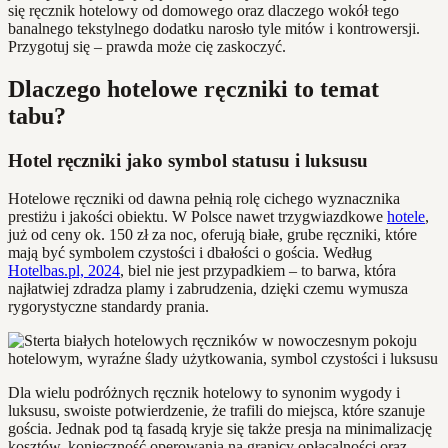
się ręcznik hotelowy od domowego oraz dlaczego wokół tego
banalnego tekstylnego dodatku narosło tyle mitów i kontrowersji.
Przygotuj się – prawda może cię zaskoczyć.
Dlaczego hotelowe ręczniki to temat
tabu?
Hotel ręczniki jako symbol statusu i luksusu
Hotelowe ręczniki od dawna pełnią rolę cichego wyznacznika
prestiżu i jakości obiektu. W Polsce nawet trzygwiazdkowe
hotele
,
już od ceny ok. 150 zł za noc, oferują białe, grube ręczniki, które
mają być symbolem czystości i dbałości o gościa. Według
Hotelbas.pl, 2024
, biel nie jest przypadkiem – to barwa, która
najłatwiej zdradza plamy i zabrudzenia, dzięki czemu wymusza
rygorystyczne standardy prania.
Dla wielu podróżnych ręcznik hotelowy to synonim wygody i
luksusu, swoiste potwierdzenie, że trafili do miejsca, które szanuje
gościa. Jednak pod tą fasadą kryje się także presja na minimalizację
kosztów, konieczność operowania na granicy opłacalności oraz