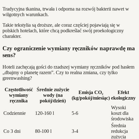
Tradycyjna tkanina, trwała i odporna na rozwój bakterii nawet w
wilgotnych warunkach.
Takie tekstylia są droższe, ale coraz częściej pojawiają się w
polskich hotelach, które chcą podkreślać swój proekologiczny
charakter.
Czy ograniczenie wymiany ręczników naprawdę ma
sens?
Hoteli zachęcają gości do rzadszej wymiany ręczników pod hasłem
„dbajmy o planetę razem”. Czy to realna zmiana, czy tylko
greenwashing?
Częstotliwość
Średnie zużycie
Emisja CO₂
Efekt
wymiany
wody (na
(kg/pokój/miesiąc)
ekologiczny
ręcznika
pokój/dzień)
Wysoki
Codziennie
120-160 l
5-6
koszt dla
środowiska
Średnia
Co 3 dni
80-100 l
3-4
redukcja
zużycia