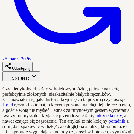
25 marca 2026
Udostępnij
Spis treści
Czy kiedykolwiek leżąc w hotelowym łóżku, patrząc na stertę
perfekcyjnie złożonych, nieskazitelnie białych ręczników,
zastanawiałeś się, jaka historia kryje się za tą pozorną czystością?
Hotel
ręczniki to temat, o którym personel najchętniej nie rozmawia,
a goście wolą nie myśleć. Jednak za rutynowym gestem wycierania
twarzy po prysznicu kryją się przemilczane fakty,
ukryte koszty
, a
nawet czające się zagrożenia. Ten artykuł to nie kolejny
poradnik
z
serii „Jak spakować walizkę”, ale dogłębna analiza, która pokaże ci,
jak naprawdę wyglądają standardy czystości w hotelach, czym różni