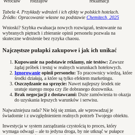
Wrocław
rodzajów
reklamacji
Tabela 4. Przykłady wdrożeń i ich efekty w polskich hotelach.
Źródło: Opracowanie własne na podstawie
Chemitech, 2025
Wnioski? Szybka ewaluacja nowych rozwiązań, testowanie na
wybranych piętrach i zbieranie opinii personelu pozwala na
skuteczne wdrożenie bez ryzyka chaosu.
Najczęstsze pułapki zakupowe i jak ich unikać
Kupowanie na podstawie reklamy, nie testów:
Zawsze
żądaj próbek i testuj w realnych warunkach hotelowych.
Ignorowanie
opinii personelu:
To pracownicy wiedzą, które
środki działają, a które są tylko efektem marketingu.
Oszczędzanie na sprzęcie:
Nawet najlepszy środek nie
uratuje starego mopa czy źle dobranego dozownika.
Brak negocjacji z dostawcami:
Duże zamówienia to okazja
do uzyskania lepszych warunków i serwisu.
Najważniejsza rada? Nie bój się zmian, ale wprowadzaj je
świadomie i z uwzględnieniem realnych potrzeb Twojego obiektu.
Inwestycja w system zarządzania czystością to proces, który
wymaga odwagi – ale to jedyna droga, by nie utknąć w pułapce