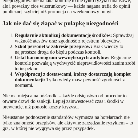
Nieprzygotowanie na taką kontrolę to nie tylko ryzyko finansowe,
ale i poważny cios wizerunkowy — każda nagana trafia do opinii
publicznej szybciej niż promocja na weekendowy pobyt.
Jak nie dać się złapać w pułapkę niezgodności
Regularnie aktualizuj dokumentację środków:
Sprawdzaj
ważność atestów oraz zgodność z rejestrem biocydów.
Szkol personel w zakresie przepisów:
Brak wiedzy to
najprostsza droga do błędu podczas kontroli.
Ustal harmonogram wewnętrznych audytów:
Regularne
kontrole pozwalają wychwycić nieprawidłowości zanim zrobi
to inspektor.
Współpracuj z dostawcami, którzy dostarczają komplet
dokumentacji:
Tylko wtedy masz pewność zgodności z
normami.
Nie ma miejsca na półśrodki – każde odstępstwo od procedur to
otwarte drzwi do sankcji. Lepiej zainwestować czas i środki w
prewencję, niż ponosić koszty kryzysu.
Nieustanne podnoszenie standardów wymusza na hotelarzach nie
tylko znajomość przepisów, ale aktywne zarządzanie ryzykiem – to
gra, w której nie wygrywa się przez przypadek.