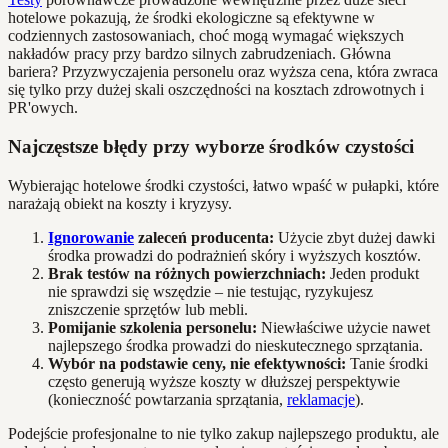
hotelowe pokazują, że środki ekologiczne są efektywne w
codziennych zastosowaniach, choć mogą wymagać większych
nakładów pracy przy bardzo silnych zabrudzeniach. Główna
bariera? Przyzwyczajenia personelu oraz wyższa cena, która zwraca
się tylko przy dużej skali oszczędności na kosztach zdrowotnych i
PR'owych.
Najczęstsze błędy przy wyborze środków czystości
Wybierając hotelowe środki czystości, łatwo wpaść w pułapki, które
narażają obiekt na koszty i kryzysy.
Ignorowanie
zaleceń producenta:
Użycie zbyt dużej dawki
środka prowadzi do podrażnień skóry i wyższych kosztów.
Brak testów na różnych powierzchniach:
Jeden produkt
nie sprawdzi się wszędzie – nie testując, ryzykujesz
zniszczenie sprzętów lub mebli.
Pomijanie szkolenia personelu:
Niewłaściwe użycie nawet
najlepszego środka prowadzi do nieskutecznego sprzątania.
Wybór na podstawie ceny, nie efektywności:
Tanie środki
często generują wyższe koszty w dłuższej perspektywie
(konieczność powtarzania sprzątania,
reklamacje
).
Podejście profesjonalne to nie tylko zakup najlepszego produktu, ale