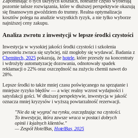
Zapominając o tych ukrytych kosztach, hotelarze często wybierają
pozornie tańsze rozwiązania, które w dłuższej perspektywie okazują
się finansowym gwoździem do trumny. Realna optymalizacja
kosztów polega na analizie wszystkich ryzyk, a nie tylko wyborze
najniższej ceny zakupu.
Analiza zwrotu z inwestycji w lepsze środki czystości
Inwestycja w wysokiej jakości środki czystości i szkolenia
personelu zwraca się szybciej, niż mogłoby się wydawać. Badania z
Chemitech, 2025
pokazują, że
hotele
, które przeszły na koncentraty
i wdrożyły automatyzację dozowania, odnotowały spadek
reklamacji o 22% oraz oszczędność na zużyciu chemii nawet do
28%.
Lepsze środki to także mniej czasu poświęcanego na sprzątanie i
mniejsze ryzyko błędów — a więc realny wzrost wydajności i
satysfakcji gości. W dłuższej perspektywie, inwestycja w jakość
oznacza mniej kryzysów i wyższą powtarzalność rezerwacji.
"Nie da się wygrać na rynku, oszczędzając na czystości.
To inwestycja, która zawsze wraca w postaci dobrych
opinii i lojalnych klientów."
— Zespół HotelBas,
HotelBas, 2025