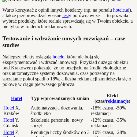
Warto korzystać z opinii innych hotelarzy (np. na portalu
hotele
.
ai
),
a także przeprowadzać własne
testy
porównawcze — to pozwala
wybrać produkty, które realnie sprawdzają się w Twoim obiekcie, a
nie tylko w folderach reklamowych.
Testowanie i wdrażanie nowych rozwiązań – case
studies
Najlepsze efekty osiągają
hotele
, które nie boją się
eksperymentować i wdrażać innowacji. Przykład dużego obiektu
pod Krakowem pokazuje, że po przejściu na środki ekologiczne
oraz automatyczne systemy dozowania, czas potrzebny na
sprzątanie pokoi spadł o 18%, a liczba reklamacji zmniejszyła się o
połowę w ciągu pierwszego półrocza.
Efekt
Hotel
Typ wprowadzonych zmian
(czas/
reklamacje
)
Hotel
X,
Automatyzacja dozowania,
-18% czasu, -50%
Kraków
środki eko
reklamacji
Hotel
Y,
Szkolenia personelu, nowy
-12% czasu, -35%
Gdańsk
sprzęt
reklamacji
Hotel
Z,
Redukcja liczby środków do 3
-10% czasu, -28%