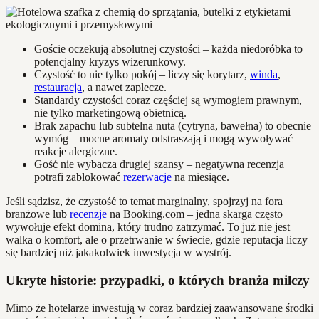
Goście oczekują absolutnej czystości – każda niedoróbka to
potencjalny kryzys wizerunkowy.
Czystość to nie tylko pokój – liczy się korytarz,
winda
,
restauracja
, a nawet zaplecze.
Standardy czystości coraz częściej są wymogiem prawnym,
nie tylko marketingową obietnicą.
Brak zapachu lub subtelna nuta (cytryna, bawełna) to obecnie
wymóg – mocne aromaty odstraszają i mogą wywoływać
reakcje alergiczne.
Gość nie wybacza drugiej szansy – negatywna recenzja
potrafi zablokować
rezerwacje
na miesiące.
Jeśli sądzisz, że czystość to temat marginalny, spojrzyj na fora
branżowe lub
recenzje
na Booking.com – jedna skarga często
wywołuje efekt domina, który trudno zatrzymać. To już nie jest
walka o komfort, ale o przetrwanie w świecie, gdzie reputacja liczy
się bardziej niż jakakolwiek inwestycja w wystrój.
Ukryte historie: przypadki, o których branża milczy
Mimo że hotelarze inwestują w coraz bardziej zaawansowane środki