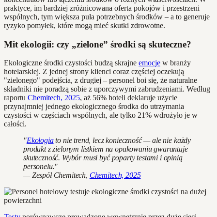
praktyce, im bardziej zróżnicowana oferta pokojów i przestrzeni
wspólnych, tym większa pula potrzebnych środków – a to generuje
ryzyko pomyłek, które mogą mieć skutki zdrowotne.
Mit ekologii: czy „zielone” środki są skuteczne?
Ekologiczne środki czystości budzą skrajne
emocje
w branży
hotelarskiej. Z jednej strony klienci coraz częściej oczekują
"zielonego" podejścia, z drugiej – personel boi się, że naturalne
składniki nie poradzą sobie z uporczywymi zabrudzeniami. Według
raportu
Chemitech, 2025
, aż 56% hoteli deklaruje użycie
przynajmniej jednego ekologicznego środka do utrzymania
czystości w częściach wspólnych, ale tylko 21% wdrożyło je w
całości.
"
Ekologia
to nie trend, lecz konieczność — ale nie każdy
produkt z zielonym listkiem na opakowaniu gwarantuje
skuteczność. Wybór musi być poparty testami i opinią
personelu."
— Zespół Chemitech,
Chemitech, 2025
Testy
porównawcze prowadzone wewnętrznie przez duże sieci