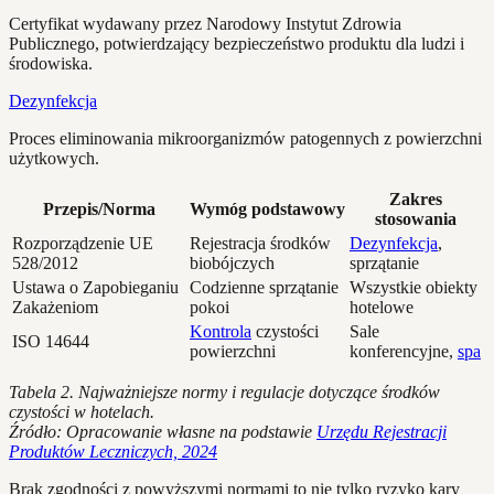
Certyfikat wydawany przez Narodowy Instytut Zdrowia
Publicznego, potwierdzający bezpieczeństwo produktu dla ludzi i
środowiska.
Dezynfekcja
Proces eliminowania mikroorganizmów patogennych z powierzchni
użytkowych.
Zakres
Przepis/Norma
Wymóg podstawowy
stosowania
Rozporządzenie UE
Rejestracja środków
Dezynfekcja
,
528/2012
biobójczych
sprzątanie
Ustawa o Zapobieganiu
Codzienne sprzątanie
Wszystkie obiekty
Zakażeniom
pokoi
hotelowe
Kontrola
czystości
Sale
ISO 14644
powierzchni
konferencyjne,
spa
Tabela 2. Najważniejsze normy i regulacje dotyczące środków
czystości w hotelach.
Źródło: Opracowanie własne na podstawie
Urzędu Rejestracji
Produktów Leczniczych, 2024
Brak zgodności z powyższymi normami to nie tylko ryzyko kary