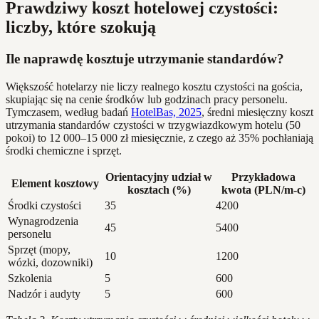
Prawdziwy koszt hotelowej czystości:
liczby, które szokują
Ile naprawdę kosztuje utrzymanie standardów?
Większość hotelarzy nie liczy realnego kosztu czystości na gościa,
skupiając się na cenie środków lub godzinach pracy personelu.
Tymczasem, według badań
HotelBas, 2025
, średni miesięczny koszt
utrzymania standardów czystości w trzygwiazdkowym hotelu (50
pokoi) to 12 000–15 000 zł miesięcznie, z czego aż 35% pochłaniają
środki chemiczne i sprzęt.
Orientacyjny udział w
Przykładowa
Element kosztowy
kosztach (%)
kwota (PLN/m-c)
Środki czystości
35
4200
Wynagrodzenia
45
5400
personelu
Sprzęt (mopy,
10
1200
wózki, dozowniki)
Szkolenia
5
600
Nadzór i audyty
5
600