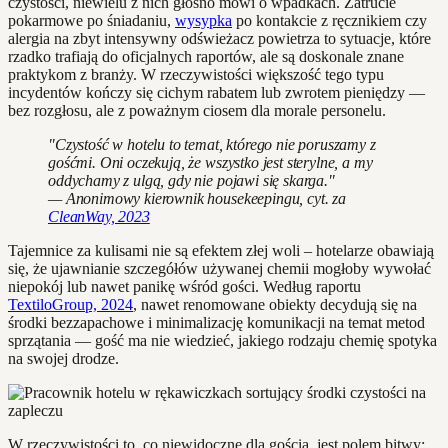
czystości, niewielu z nich głośno mówi o wpadkach. Zatrucie
pokarmowe po śniadaniu,
wysypka
po kontakcie z ręcznikiem czy
alergia na zbyt intensywny odświeżacz powietrza to sytuacje, które
rzadko trafiają do oficjalnych raportów, ale są doskonale znane
praktykom z branży. W rzeczywistości większość tego typu
incydentów kończy się cichym rabatem lub zwrotem pieniędzy —
bez rozgłosu, ale z poważnym ciosem dla morale personelu.
"Czystość w hotelu to temat, którego nie poruszamy z
gośćmi. Oni oczekują, że wszystko jest sterylne, a my
oddychamy z ulgą, gdy nie pojawi się skarga."
— Anonimowy kierownik housekeepingu, cyt. za
CleanWay, 2023
Tajemnice za kulisami nie są efektem złej woli – hotelarze obawiają
się, że ujawnianie szczegółów używanej chemii mogłoby wywołać
niepokój lub nawet panikę wśród gości. Według raportu
TextiloGroup, 2024
, nawet renomowane obiekty decydują się na
środki bezzapachowe i minimalizację komunikacji na temat metod
sprzątania — gość ma nie wiedzieć, jakiego rodzaju chemię spotyka
na swojej drodze.
W rzeczywistości to, co niewidoczne dla gościa, jest polem bitwy: