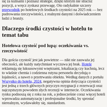
się za kulisami i poznasz strategie, dzięki którym nie stracisz
pozycji, a wręcz zyskasz przewagę. Oto radykalnie szczery
przewodnik
po hotelowych środkach czystości na 2025 rok — bez
pudrowania rzeczywistości, z realnymi danymi i doświadczeniem
ludzi z branży.
Dlaczego środki czystości w hotelu to
temat tabu
Hotelowa czystość pod lupą: oczekiwania vs.
rzeczywistość
Dla gościa czystość jest jak powietrze — nikt nie zauważa jej
obecności, ale każdy natychmiast wyczuwa jej brak.
Hotele
reklamują się luksusowymi wnętrzami, lokalizacją czy kuchnią, lecz
to właśnie chemia i codzienna rutyna personelu decydują o
lojalności, a nawet o przetrwaniu obiektu. Według danych z portalu
Wszystko do hotelu, 2024
, negatywna opinia dotycząca czystości
jest jedną z trzech głównych przyczyn rezygnacji z rezerwacji oraz
najczęstszym powodem złych recenzji w internecie. Oczekiwania
rynku podnoszą się z roku na rok, a jednocześnie coraz więcej hoteli
wprowadza automatyzację i profesjonalne środki, by sprostać
nierealnym, wydawałoby się, standardom.