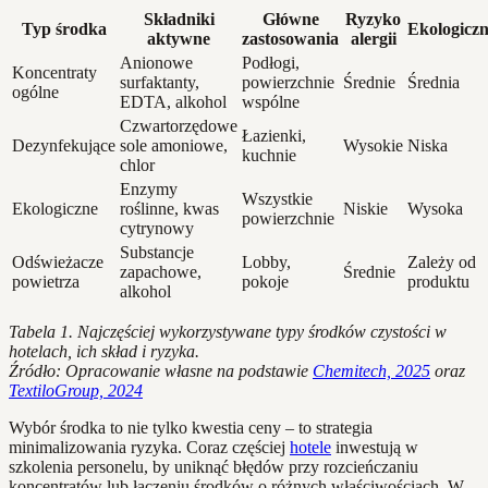
Składniki
Główne
Ryzyko
Typ środka
Ekologiczn
aktywne
zastosowania
alergii
Anionowe
Podłogi,
Koncentraty
surfaktanty,
powierzchnie
Średnie
Średnia
ogólne
EDTA, alkohol
wspólne
Czwartorzędowe
Łazienki,
Dezynfekujące
sole amoniowe,
Wysokie
Niska
kuchnie
chlor
Enzymy
Wszystkie
Ekologiczne
roślinne, kwas
Niskie
Wysoka
powierzchnie
cytrynowy
Substancje
Odświeżacze
Lobby,
Zależy od
zapachowe,
Średnie
powietrza
pokoje
produktu
alkohol
Tabela 1. Najczęściej wykorzystywane typy środków czystości w
hotelach, ich skład i ryzyka.
Źródło: Opracowanie własne na podstawie
Chemitech, 2025
oraz
TextiloGroup, 2024
Wybór środka to nie tylko kwestia ceny – to strategia
minimalizowania ryzyka. Coraz częściej
hotele
inwestują w
szkolenia personelu, by uniknąć błędów przy rozcieńczaniu
koncentratów lub łączeniu środków o różnych właściwościach. W