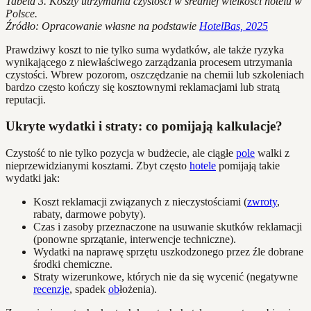
Tabela 3. Koszty utrzymania czystości w średniej wielkości hotelu w
Polsce.
Źródło: Opracowanie własne na podstawie
HotelBas, 2025
Prawdziwy koszt to nie tylko suma wydatków, ale także ryzyka
wynikającego z niewłaściwego zarządzania procesem utrzymania
czystości. Wbrew pozorom, oszczędzanie na chemii lub szkoleniach
bardzo często kończy się kosztownymi reklamacjami lub stratą
reputacji.
Ukryte wydatki i straty: co pomijają kalkulacje?
Czystość to nie tylko pozycja w budżecie, ale ciągłe
pole
walki z
nieprzewidzianymi kosztami. Zbyt często
hotele
pomijają takie
wydatki jak:
Koszt reklamacji związanych z nieczystościami (
zwroty
,
rabaty, darmowe pobyty).
Czas i zasoby przeznaczone na usuwanie skutków reklamacji
(ponowne sprzątanie, interwencje techniczne).
Wydatki na naprawę sprzętu uszkodzonego przez źle dobrane
środki chemiczne.
Straty wizerunkowe, których nie da się wycenić (negatywne
recenzje
, spadek
ob
łożenia).