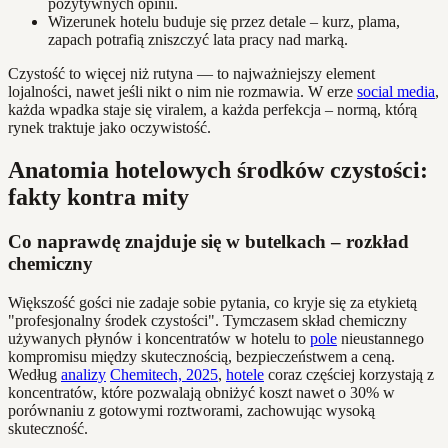
pozytywnych opinii.
Wizerunek hotelu buduje się przez detale – kurz, plama,
zapach potrafią zniszczyć lata pracy nad marką.
Czystość to więcej niż rutyna — to najważniejszy element
lojalności, nawet jeśli nikt o nim nie rozmawia. W erze
social media
,
każda wpadka staje się viralem, a każda perfekcja – normą, którą
rynek traktuje jako oczywistość.
Anatomia hotelowych środków czystości:
fakty kontra mity
Co naprawdę znajduje się w butelkach – rozkład
chemiczny
Większość gości nie zadaje sobie pytania, co kryje się za etykietą
"profesjonalny środek czystości". Tymczasem skład chemiczny
używanych płynów i koncentratów w hotelu to
pole
nieustannego
kompromisu między skutecznością, bezpieczeństwem a ceną.
Według
analizy
Chemitech, 2025
,
hotele
coraz częściej korzystają z
koncentratów, które pozwalają obniżyć koszt nawet o 30% w
porównaniu z gotowymi roztworami, zachowując wysoką
skuteczność.