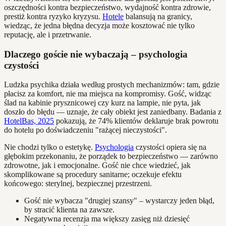
oszczędności kontra bezpieczeństwo, wydajność kontra zdrowie,
prestiż kontra ryzyko kryzysu.
Hotele
balansują na granicy,
wiedząc, że jedna błędna decyzja może kosztować nie tylko
reputację, ale i przetrwanie.
Dlaczego goście nie wybaczają – psychologia
czystości
Ludzka psychika działa według prostych mechanizmów: tam, gdzie
płacisz za komfort, nie ma miejsca na kompromisy. Gość, widząc
ślad na kabinie prysznicowej czy kurz na lampie, nie pyta, jak
doszło do błędu — uznaje, że cały obiekt jest zaniedbany. Badania z
HotelBas, 2025
pokazują, że 74% klientów deklaruje brak powrotu
do hotelu po doświadczeniu "rażącej nieczystości".
Nie chodzi tylko o estetykę.
Psychologia
czystości opiera się na
głębokim przekonaniu, że porządek to bezpieczeństwo — zarówno
zdrowotne, jak i emocjonalne. Gość nie chce wiedzieć, jak
skomplikowane są procedury sanitarne; oczekuje efektu
końcowego: sterylnej, bezpiecznej przestrzeni.
Gość nie wybacza "drugiej szansy" – wystarczy jeden błąd,
by stracić klienta na zawsze.
Negatywna recenzja ma większy zasięg niż dziesięć