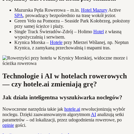
Mazurska Pętla Rowerowa – m.in.
Hotel Mazury
Active
SPA
, prowadzący bezpośrednio na trasę wokół jezior.
Green Velo na Pomorzu – Seaside Park Kołobrzeg, położony
przy samej ścieżce i plaży.
Single Track Świeradów-Zdrój – Holimo
Hotel
z własną
wypożyczalnią i serwisem.
Krynica Morska –
Hotele
przy Mierzei Wiślanej, np. Neptun
Krynica, z zamykaną przechowalnią i mapami tras.
Technologie i AI w hotelach rowerowych
— czy hotele.ai zmieniają grę?
Jak działa inteligentna wyszukiwarka noclegów?
Nowoczesne narzędzia takie jak
hotele.ai
rewolucjonizują wybór
noclegu. Dzięki zaawansowanym algorytmom
AI
analizują setki
parametrów – od lokalizacji, przez udogodnienia rowerowe, po
opinie
gości.