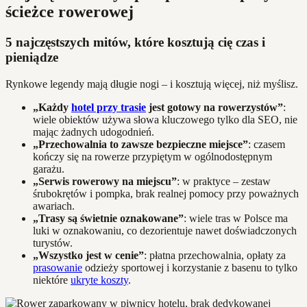
ścieżce rowerowej
5 najczęstszych mitów, które kosztują cię czas i
pieniądze
Rynkowe legendy mają długie nogi – i kosztują więcej, niż myślisz.
„Każdy
hotel przy trasie
jest gotowy na rowerzystów”
:
wiele obiektów używa słowa kluczowego tylko dla SEO, nie
mając żadnych udogodnień.
„Przechowalnia to zawsze bezpieczne miejsce”
: czasem
kończy się na rowerze przypiętym w ogólnodostępnym
garażu.
„Serwis rowerowy na miejscu”
: w praktyce – zestaw
śrubokrętów i pompka, brak realnej pomocy przy poważnych
awariach.
„Trasy są świetnie oznakowane”
: wiele tras w Polsce ma
luki w oznakowaniu, co dezorientuje nawet doświadczonych
turystów.
„Wszystko jest w cenie”
: płatna przechowalnia, opłaty za
prasowanie
odzieży sportowej i korzystanie z basenu to tylko
niektóre
ukryte koszty
.