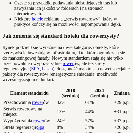
Częste są przypadki podawania nieistniejących tras lub
zawyżania ich jakości w folderach i na stronach
internetowych.
Niektóre
hotele
reklamują „serwis rowerowy”, który w
praktyce kończy się na możliwości napompowania dętki.
Jak zmienia się standard hotelu dla rowerzysty?
Rynek podzielił się wyraźnie na dwie kategorie: obiekty, które
rzeczywiście inwestują w infrastrukturę, i te, które ograniczają się
do marketingowej fasady. Nowym standardem stają się nie tylko
przechowalnie i wypożyczalnie
rower
ów, ale też strefy
regeneracyjne (
SPA
,
basen
), dostępność map tras, a nawet specjalne
pakiety dla rowerzystów (energetyczne śniadania, możliwość
wcześniejszego meldunku).
2018
2024
Element standardu
Zmiana
(średnio)
(średnio)
Przechowalnia
rower
ów
32%
61%
+29 p.p.
Serwis rowerowy na
13%
44%
+31 p.p.
miejscu
Wypożyczalnia
rower
ów
24%
57%
+33 p.p.
Strefa regeneracji/
Spa
8%
34%
+26 p.p.