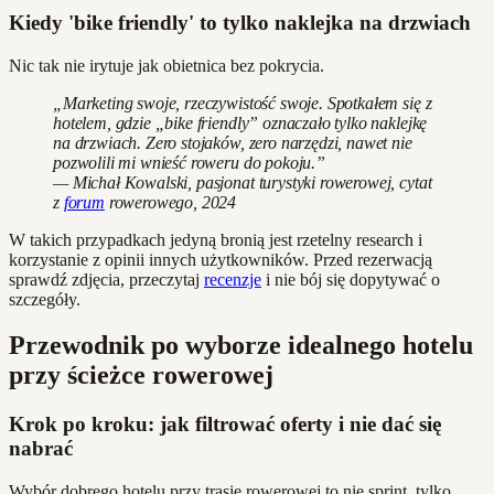
Kiedy 'bike friendly' to tylko naklejka na drzwiach
Nic tak nie irytuje jak obietnica bez pokrycia.
„Marketing swoje, rzeczywistość swoje. Spotkałem się z
hotelem, gdzie „bike friendly” oznaczało tylko naklejkę
na drzwiach. Zero stojaków, zero narzędzi, nawet nie
pozwolili mi wnieść roweru do pokoju.”
— Michał Kowalski, pasjonat turystyki rowerowej, cytat
z
forum
rowerowego, 2024
W takich przypadkach jedyną bronią jest rzetelny research i
korzystanie z opinii innych użytkowników. Przed rezerwacją
sprawdź zdjęcia, przeczytaj
recenzje
i nie bój się dopytywać o
szczegóły.
Przewodnik po wyborze idealnego hotelu
przy ścieżce rowerowej
Krok po kroku: jak filtrować oferty i nie dać się
nabrać
Wybór dobrego hotelu przy trasie rowerowej to nie sprint, tylko