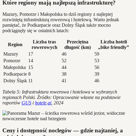
Które regiony mają najlepszą infrastrukturę?
Mazury, Pomorze i Małopolska to dziś regiony z najlepiej
rozwiniętą infrastrukturą rowerową i hotelową. Warto jednak
pamiętać, że Podkarpacie oraz Dolny Śląsk także mocno
podciągnęły się w ostatnich latach:
Liczba tras
Przeciętna
Liczba hoteli
Region
rowerowych
długość (km)
„bike friendly”
Mazury
17
46
59
Pomorze
14
52
53
Małopolska
15
44
56
Podkarpacie
8
38
39
Dolny Śląsk
11
41
46
Tabela 5: Infrastruktura rowerowa i hotelowa w wybranych
regionach Polski. Źródło: Opracowanie własne na podstawie
raportów
GUS
i
hotele
.
ai
, 2024
Ceny i dostępność noclegów — gdzie najtaniej, a