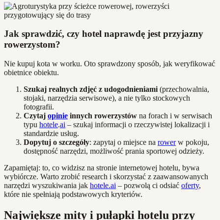
Jak sprawdzić, czy hotel naprawdę jest przyjazny
rowerzystom?
Nie kupuj kota w worku. Oto sprawdzony sposób, jak weryfikować
obietnice obiektu.
Szukaj realnych zdjęć z udogodnieniami
(przechowalnia,
stojaki, narzędzia serwisowe), a nie tylko stockowych
fotografii.
Czytaj
opinie
innych rowerzystów
na forach i w serwisach
typu
hotele
.
ai
– szukaj informacji o rzeczywistej lokalizacji i
standardzie usług.
Dopytuj o szczegóły
: zapytaj o miejsce na
rower
w pokoju,
dostępność narzędzi, możliwość prania sportowej odzieży.
Zapamiętaj: to, co widzisz na stronie internetowej hotelu, bywa
wybiórcze. Warto zrobić research i skorzystać z zaawansowanych
narzędzi wyszukiwania jak
hotele.ai
– pozwolą ci odsiać
oferty
,
które nie spełniają podstawowych kryteriów.
Największe mity i pułapki hotelu przy