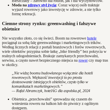
Bieszczady – zarówno dla rodzin, jak i dla wyczynowców.
Moda na
zdrowy styl życia
: Coraz więcej osób traktuje
wyjazd rowerowy jako inwestycję w zdrowie, a nie tylko
formę rekreacji.
Ciemne strony rynku: greenwashing i fałszywe
obietnice
Nie wszystko złoto, co się świeci. Boom na rowerowe
hotele
pociągnął za sobą falę greenwashingu i marketingowych trików.
Według licznych relacji z portali branżowych i forów rowerowych,
wiele obiektów przypina sobie łatkę „bike friendly” bez pokrycia w
realnych udogodnieniach. Brakuje zamykanych przechowalni,
serwisu, a często nawet bezpiecznego miejsca na
rower
czy map tras
w okolicy.
„Nie widzę boomu budowlanego wyłącznie dla hoteli
rowerowych. Większość inwestycji to po prostu
dostosowanie istniejących obiektów, często tylko w
komunikatach marketingowych.”
— Rafał Abramczyk, hotelAG dla aspolska.pl, 2024
Obietnica „przechowalni” sprowadza się czasem do
wniesienia roweru na balkon lub do piwnicy z ogólnym
dostępem.