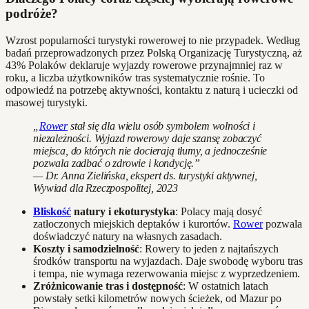
podróże?
Wzrost popularności turystyki rowerowej to nie przypadek. Według
badań przeprowadzonych przez Polską Organizację Turystyczną, aż
43% Polaków deklaruje wyjazdy rowerowe przynajmniej raz w
roku, a liczba użytkowników tras systematycznie rośnie. To
odpowiedź na potrzebę aktywności, kontaktu z naturą i ucieczki od
masowej turystyki.
„
Rower
stał się dla wielu osób symbolem wolności i
niezależności. Wyjazd rowerowy daje szansę zobaczyć
miejsca, do których nie docierają tłumy, a jednocześnie
pozwala zadbać o zdrowie i kondycję.”
— Dr. Anna Zielińska, ekspert ds. turystyki aktywnej,
Wywiad dla Rzeczpospolitej, 2023
Bliskość
natury i ekoturystyka
: Polacy mają dosyć
zatłoczonych miejskich deptaków i kurortów.
Rower
pozwala
doświadczyć natury na własnych zasadach.
Koszty i samodzielność
: Rowery to jeden z najtańszych
środków transportu na wyjazdach. Daje swobodę wyboru tras
i tempa, nie wymaga rezerwowania miejsc z wyprzedzeniem.
Zróżnicowanie tras i dostępność
: W ostatnich latach
powstały setki kilometrów nowych ścieżek, od Mazur po