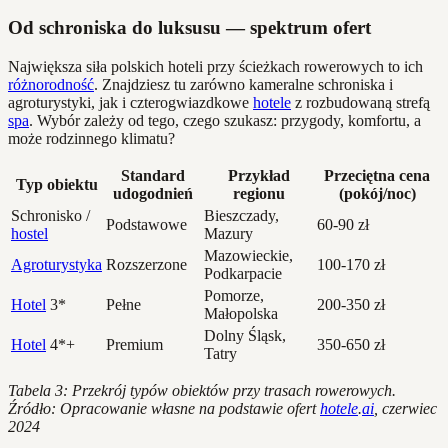
Od schroniska do luksusu — spektrum ofert
Największa siła polskich hoteli przy ścieżkach rowerowych to ich
różnorodność
. Znajdziesz tu zarówno kameralne schroniska i
agroturystyki, jak i czterogwiazdkowe
hotele
z rozbudowaną strefą
spa
. Wybór zależy od tego, czego szukasz: przygody, komfortu, a
może rodzinnego klimatu?
Standard
Przykład
Przeciętna cena
Typ obiektu
udogodnień
regionu
(pokój/noc)
Schronisko /
Bieszczady,
Podstawowe
60-90 zł
hostel
Mazury
Mazowieckie,
Agroturystyka
Rozszerzone
100-170 zł
Podkarpacie
Pomorze,
Hotel
3*
Pełne
200-350 zł
Małopolska
Dolny Śląsk,
Hotel
4*+
Premium
350-650 zł
Tatry
Tabela 3: Przekrój typów obiektów przy trasach rowerowych.
Źródło: Opracowanie własne na podstawie ofert
hotele
.
ai
, czerwiec
2024