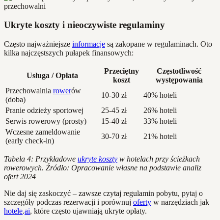
Ukryte koszty i nieoczywiste regulaminy
Często najważniejsze
informacje
są zakopane w regulaminach. Oto
kilka najczęstszych pułapek finansowych:
Przeciętny
Częstotliwość
Usługa / Opłata
koszt
występowania
Przechowalnia
rower
ów
10-30 zł
40% hoteli
(doba)
Pranie odzieży sportowej
25-45 zł
26% hoteli
Serwis rowerowy (prosty)
15-40 zł
33% hoteli
Wczesne zameldowanie
30-70 zł
21% hoteli
(early check-in)
Tabela 4: Przykładowe
ukryte koszty
w hotelach przy ścieżkach
rowerowych. Źródło: Opracowanie własne na podstawie analiz
ofert 2024
Nie daj się zaskoczyć – zawsze czytaj regulamin pobytu, pytaj o
szczegóły podczas rezerwacji i porównuj
oferty
w narzędziach jak
hotele
.
ai
, które często ujawniają ukryte opłaty.