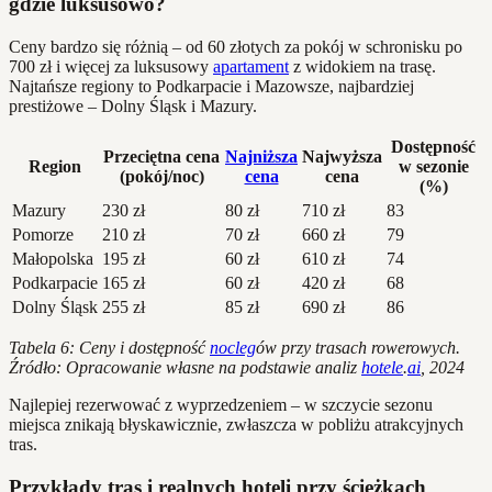
gdzie luksusowo?
Ceny bardzo się różnią – od 60 złotych za pokój w schronisku po
700 zł i więcej za luksusowy
apartament
z widokiem na trasę.
Najtańsze regiony to Podkarpacie i Mazowsze, najbardziej
prestiżowe – Dolny Śląsk i Mazury.
Dostępność
Przeciętna cena
Najniższa
Najwyższa
Region
w sezonie
(pokój/noc)
cena
cena
(%)
Mazury
230 zł
80 zł
710 zł
83
Pomorze
210 zł
70 zł
660 zł
79
Małopolska
195 zł
60 zł
610 zł
74
Podkarpacie
165 zł
60 zł
420 zł
68
Dolny Śląsk
255 zł
85 zł
690 zł
86
Tabela 6: Ceny i dostępność
nocleg
ów przy trasach rowerowych.
Źródło: Opracowanie własne na podstawie analiz
hotele
.
ai
, 2024
Najlepiej rezerwować z wyprzedzeniem – w szczycie sezonu
miejsca znikają błyskawicznie, zwłaszcza w pobliżu atrakcyjnych
tras.
Przykłady tras i realnych hoteli przy ścieżkach