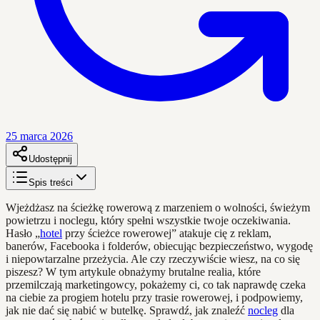
25 marca 2026
Udostępnij
Spis treści
Wjeżdżasz na ścieżkę rowerową z marzeniem o wolności, świeżym
powietrzu i noclegu, który spełni wszystkie twoje oczekiwania.
Hasło „
hotel
przy ścieżce rowerowej” atakuje cię z reklam,
banerów, Facebooka i folderów, obiecując bezpieczeństwo, wygodę
i niepowtarzalne przeżycia. Ale czy rzeczywiście wiesz, na co się
piszesz? W tym artykule obnażymy brutalne realia, które
przemilczają marketingowcy, pokażemy ci, co tak naprawdę czeka
na ciebie za progiem hotelu przy trasie rowerowej, i podpowiemy,
jak nie dać się nabić w butelkę. Sprawdź, jak znaleźć
nocleg
dla