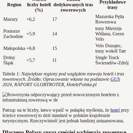
Przykładowe
Region
liczby hoteli
dedykowanych tras
trasy
(%)
rowerowych
Mazurska Pętla
Mazury
+6,2
17
Rowerowa
trasy Mierzeja
Pomorze
+5,9
14
Wiślana, Green
Zachodnie
Velo
Velo Dunajec,
Małopolska
+6,8
15
trasy wokół Tatr
Dolny
Single Track
+5,7
11
Śląsk
Świeradów-Zdrój
Tabela 1: Największe regiony pod względem rozwoju hoteli i tras
rowerowych. Źródło: Opracowanie własne na podstawie
GUS
2024, RAPORT GLOBTROTER, HotelePolska.pl
Patrząc na te liczby, łatwo wpaść w pułapkę myślenia, że
hotel
przy
ścieżce rowerowej to dziś standard w polskim krajobrazie
turystycznym. Rzeczywistość jest jednak bardziej zniuansowana.
Dlaczego Polacy coraz częściej wybierają rowerowe