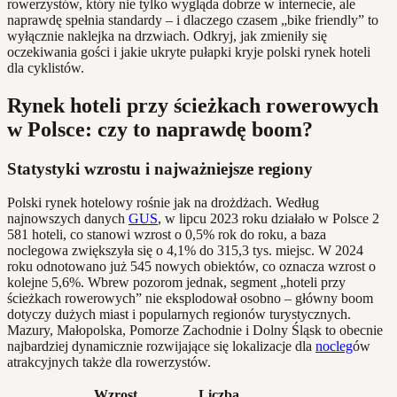
rowerzystów, który nie tylko wygląda dobrze w internecie, ale
naprawdę spełnia standardy – i dlaczego czasem „bike friendly” to
wyłącznie naklejka na drzwiach. Odkryj, jak zmieniły się
oczekiwania gości i jakie ukryte pułapki kryje polski rynek hoteli
dla cyklistów.
Rynek hoteli przy ścieżkach rowerowych
w Polsce: czy to naprawdę boom?
Statystyki wzrostu i najważniejsze regiony
Polski rynek hotelowy rośnie jak na drożdżach. Według
najnowszych danych
GUS
, w lipcu 2023 roku działało w Polsce 2
581 hoteli, co stanowi wzrost o 0,5% rok do roku, a baza
noclegowa zwiększyła się o 4,1% do 315,3 tys. miejsc. W 2024
roku odnotowano już 545 nowych obiektów, co oznacza wzrost o
kolejne 5,6%. Wbrew pozorom jednak, segment „hoteli przy
ścieżkach rowerowych” nie eksplodował osobno – główny boom
dotyczy dużych miast i popularnych regionów turystycznych.
Mazury, Małopolska, Pomorze Zachodnie i Dolny Śląsk to obecnie
najbardziej dynamicznie rozwijające się lokalizacje dla
nocleg
ów
atrakcyjnych także dla rowerzystów.
Wzrost
Liczba