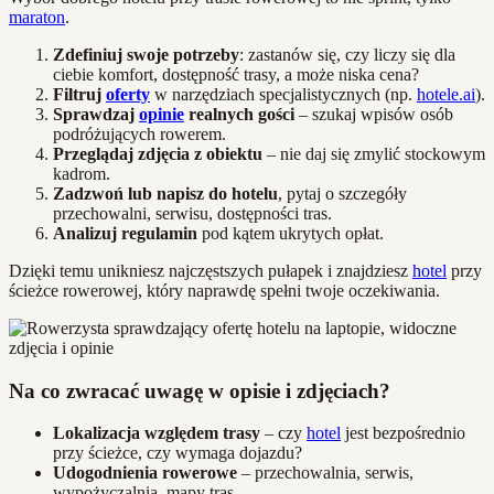
maraton
.
Zdefiniuj swoje potrzeby
: zastanów się, czy liczy się dla
ciebie komfort, dostępność trasy, a może niska cena?
Filtruj
oferty
w narzędziach specjalistycznych (np.
hotele.ai
).
Sprawdzaj
opinie
realnych gości
– szukaj wpisów osób
podróżujących rowerem.
Przeglądaj zdjęcia z obiektu
– nie daj się zmylić stockowym
kadrom.
Zadzwoń lub napisz do hotelu
, pytaj o szczegóły
przechowalni, serwisu, dostępności tras.
Analizuj regulamin
pod kątem ukrytych opłat.
Dzięki temu unikniesz najczęstszych pułapek i znajdziesz
hotel
przy
ścieżce rowerowej, który naprawdę spełni twoje oczekiwania.
Na co zwracać uwagę w opisie i zdjęciach?
Lokalizacja względem trasy
– czy
hotel
jest bezpośrednio
przy ścieżce, czy wymaga dojazdu?
Udogodnienia rowerowe
– przechowalnia, serwis,
wypożyczalnia, mapy tras.