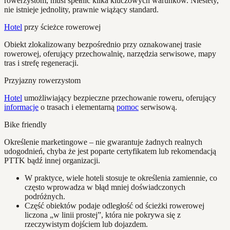
rowerzystom, musi spełnić kilka kluczowych warunków. Niestety,
nie istnieje jednolity, prawnie wiążący standard.
Hotel
przy ścieżce rowerowej
Obiekt zlokalizowany bezpośrednio przy oznakowanej trasie
rowerowej, oferujący przechowalnię, narzędzia serwisowe, mapy
tras i strefę regeneracji.
Przyjazny rowerzystom
Hotel
umożliwiający bezpieczne przechowanie roweru, oferujący
informacje
o trasach i elementarną
pomoc
serwisową.
Bike friendly
Określenie marketingowe – nie gwarantuje żadnych realnych
udogodnień, chyba że jest poparte certyfikatem lub rekomendacją
PTTK bądź innej organizacji.
W praktyce, wiele hoteli stosuje te określenia zamiennie, co
często wprowadza w błąd mniej doświadczonych
podróżnych.
Część obiektów podaje odległość od ścieżki rowerowej
liczona „w linii prostej”, która nie pokrywa się z
rzeczywistym dojściem lub dojazdem.