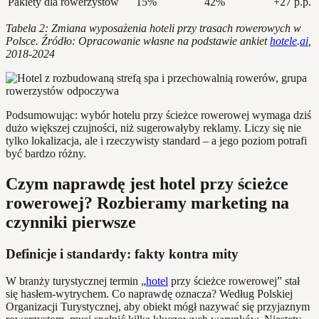
Pakiety dla rowerzystów
15%
42%
+27 p.p.
Tabela 2: Zmiana wyposażenia hoteli przy trasach rowerowych w
Polsce. Źródło: Opracowanie własne na podstawie ankiet
hotele
.
ai
,
2018-2024
Podsumowując: wybór hotelu przy ścieżce rowerowej wymaga dziś
dużo większej czujności, niż sugerowałyby reklamy. Liczy się nie
tylko lokalizacja, ale i rzeczywisty standard – a jego poziom potrafi
być bardzo różny.
Czym naprawdę jest hotel przy ścieżce
rowerowej? Rozbieramy marketing na
czynniki pierwsze
Definicje i standardy: fakty kontra mity
W branży turystycznej termin „
hotel
przy ścieżce rowerowej” stał
się hasłem-wytrychem. Co naprawdę oznacza? Według Polskiej
Organizacji Turystycznej, aby obiekt mógł nazywać się przyjaznym