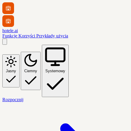
hotele.ai
Funkcje
Korzyści
Przykłady użycia
Jasny
Ciemny
Systemowy
Rozpocznij