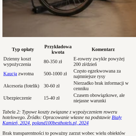
Przykładowa
Typ opłaty
Komentarz
kwota
Dzienny koszt
E-rowery zwykle powyżej
80-350 zł
wypożyczenia
200 zł/dzień
Często egzekwowana za
Kaucja
zwrotna
500-1000 zł
najmniejsze rysy
Nierzadko brak informacji w
Akcesoria (fotelik)
30-60 zł
cenniku
Czasem obowiązkowe, ale
Ubezpieczenie
15-40 zł
niejasne warunki
Tabela 2: Typowe koszty związane z wypożyczeniem roweru
hotelowego. Źródło: Opracowanie własne na podstawie
Biały
Kamień, 2024
,
poland100besthotels.pl, 2024
Brak transparentności to poważny zarzut wobec wielu obiektów