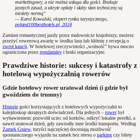
marketingowy, a nie realna usługa dla gości. Brakuje
jasnych zasad, a ukryte opłaty i słaby stan techniczny są
niestety normą"
— Karol Kowalski, ekspert rynku turystycznego,
poland100besthotels.pl, 2024
Zamiast romantycznej jazdy przez malownicze krajobrazy, możesz
przeżyć rowerową awarię w środku lasu lub kłótnię z recepcją o
zwrot kaucji
. W hotelowej rzeczywistości „wolność” bywa mocno
ograniczona przez
regulaminy
i braki organizacyjne.
Prawdziwe historie: sukcesy i katastrofy z
hotelową wypożyczalnią rowerów
Gdzie hotelowy rower uratował dzień (i gdzie był
gwoździem do trumny)
Historie
gości korzystających z hotelowych wypożyczalni to
kalejdoskop skrajnych doświadczeń. Dla jednych –
rower
był
wybawieniem: pozwolił uciec od korków, odkryć lokalne perełki, a
nawet uratował dzień, gdy zawiodły inne środki transportu. Według
Zamek Gniew
, turyści najczęściej doceniają możliwość
spontanicznego wyjazdu na zamek bez stresu o
parking
czy bilety