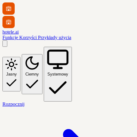
hotele.ai
Funkcje
Korzyści
Przykłady użycia
Jasny
Ciemny
Systemowy
Rozpocznij