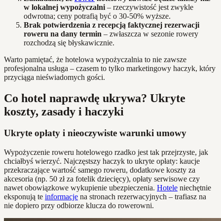
w lokalnej wypożyczalni
– rzeczywistość jest zwykle
odwrotna; ceny potrafią być o 30-50% wyższe.
Brak potwierdzenia z recepcją faktycznej rezerwacji
roweru na dany termin
– zwłaszcza w sezonie rowery
rozchodzą się błyskawicznie.
Warto pamiętać, że hotelowa wypożyczalnia to nie zawsze
profesjonalna usługa – czasem to tylko marketingowy haczyk, który
przyciąga nieświadomych gości.
Co hotel naprawdę ukrywa? Ukryte
koszty, zasady i haczyki
Ukryte opłaty i nieoczywiste warunki umowy
Wypożyczenie roweru hotelowego rzadko jest tak przejrzyste, jak
chciałbyś wierzyć. Najczęstszy haczyk to ukryte opłaty: kaucje
przekraczające wartość samego roweru, dodatkowe koszty za
akcesoria (np. 50 zł za fotelik dziecięcy), opłaty serwisowe czy
nawet obowiązkowe wykupienie ubezpieczenia.
Hotele
niechętnie
eksponują te
informacje
na stronach rezerwacyjnych – trafiasz na
nie dopiero przy odbiorze klucza do rowerowni.