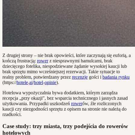
Z drugiej strony – nie brak opowieści, które zaczynają się euforią, a
kończą frustracją:
rower
z niesprawnymi hamulcami, brak
dziecięcego fotelika, niespodziewane żądanie wysokiej kaucji lub
brak sprzętu mimo wcześniejszej rezerwacji. Takie sytuacje to
realny problem, potwierdzany przez
recenzje
gości i
badania rynku
(https://
hotele
.
ai
/
hotel
-
opinie
).
Hotelowa wypożyczalnia bywa dodatkiem, którym zarządza
recepcja „przy okazji”, bez wsparcia technicznego i jasnych zasad
użytkowania. Przypadki uszkodzeń
rower
ów, źle rozliczonych
kaucji czy niezgodności sprzętu z opisem na stronie nie należą do
rzadkości.
Case study: trzy miasta, trzy podejścia do rowerów
hotelowych