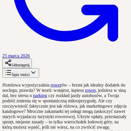
25 marca 2026
Udostępnij
Spis treści
Hotelowa wypożyczalnia
rower
ów – brzmi jak idealny dodatek do
noclegu, prawda? W teorii: wstajesz, łapiesz
rower
, jedziesz w siną
dal, bez stresu o
parking
czy rozkład jazdy autobusów, a Twoja
podróż zmienia się w spontaniczną mikroprzygodę. Ale czy
rzeczywistość faktycznie jest tak różowa, jak marketingowe zdjęcia
katalogowe? Mroczne zakamarki tej usługi mogą zaskoczyć nawet
starych wyjadaczy turystyki rowerowej. Ukryte opłaty, przestarzały
sprzęt, niejasne zasady – to tylko wierzchołek lodowej góry, na
którą możesz wpaść, jeśli nie wiesz, na co zwrócić uwagę.