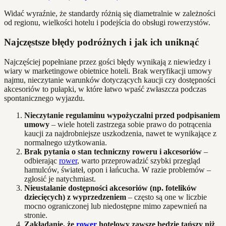
Widać wyraźnie, że standardy różnią się diametralnie w zależności
od regionu, wielkości hotelu i podejścia do obsługi rowerzystów.
Najczęstsze błędy podróżnych i jak ich uniknąć
Najczęściej popełniane przez gości błędy wynikają z niewiedzy i
wiary w marketingowe obietnice hoteli. Brak weryfikacji umowy
najmu, nieczytanie warunków dotyczących kaucji czy dostępności
akcesoriów to pułapki, w które łatwo wpaść zwłaszcza podczas
spontanicznego wyjazdu.
Nieczytanie regulaminu wypożyczalni przed podpisaniem
umowy
– wiele hoteli zastrzega sobie prawo do potrącenia
kaucji za najdrobniejsze uszkodzenia, nawet te wynikające z
normalnego użytkowania.
Brak pytania o stan techniczny roweru i akcesoriów
–
odbierając
rower
, warto przeprowadzić szybki przegląd
hamulców, świateł, opon i łańcucha. W razie problemów –
zgłosić je natychmiast.
Nieustalanie dostępności akcesoriów (np. fotelików
dziecięcych) z wyprzedzeniem
– często są one w liczbie
mocno ograniczonej lub niedostępne mimo zapewnień na
stronie.
Zakładanie, że
rower
hotelowy zawsze będzie tańszy niż