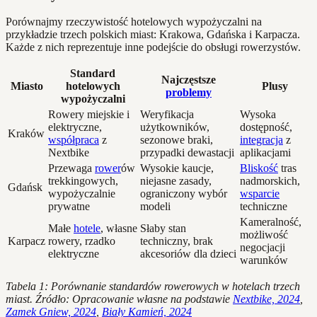
Porównajmy rzeczywistość hotelowych wypożyczalni na
przykładzie trzech polskich miast: Krakowa, Gdańska i Karpacza.
Każde z nich reprezentuje inne podejście do obsługi rowerzystów.
Standard
Najczęstsze
Miasto
hotelowych
Plusy
problemy
wypożyczalni
Rowery miejskie i
Weryfikacja
Wysoka
elektryczne,
użytkowników,
dostępność,
Kraków
współpraca
z
sezonowe braki,
integracja
z
Nextbike
przypadki dewastacji
aplikacjami
Przewaga
rower
ów
Wysokie kaucje,
Bliskość
tras
trekkingowych,
niejasne zasady,
nadmorskich,
Gdańsk
wypożyczalnie
ograniczony wybór
wsparcie
prywatne
modeli
techniczne
Kameralność,
Małe
hotele
, własne
Słaby stan
możliwość
Karpacz
rowery, rzadko
techniczny, brak
negocjacji
elektryczne
akcesoriów dla dzieci
warunków
Tabela 1: Porównanie standardów rowerowych w hotelach trzech
miast. Źródło: Opracowanie własne na podstawie
Nextbike, 2024
,
Zamek Gniew, 2024
,
Biały Kamień, 2024