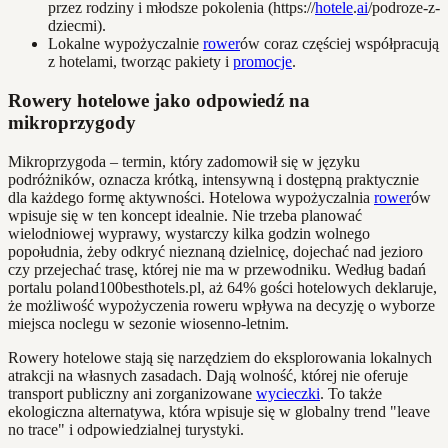
przez rodziny i młodsze pokolenia (https://
hotele
.
ai
/podroze-z-
dziecmi).
Lokalne wypożyczalnie
rower
ów coraz częściej współpracują
z hotelami, tworząc pakiety i
promocje
.
Rowery hotelowe jako odpowiedź na
mikroprzygody
Mikroprzygoda – termin, który zadomowił się w języku
podróżników, oznacza krótką, intensywną i dostępną praktycznie
dla każdego formę aktywności. Hotelowa wypożyczalnia
rower
ów
wpisuje się w ten koncept idealnie. Nie trzeba planować
wielodniowej wyprawy, wystarczy kilka godzin wolnego
popołudnia, żeby odkryć nieznaną dzielnicę, dojechać nad jezioro
czy przejechać trasę, której nie ma w przewodniku. Według badań
portalu poland100besthotels.pl, aż 64% gości hotelowych deklaruje,
że możliwość wypożyczenia roweru wpływa na decyzję o wyborze
miejsca noclegu w sezonie wiosenno-letnim.
Rowery hotelowe stają się narzędziem do eksplorowania lokalnych
atrakcji na własnych zasadach. Dają wolność, której nie oferuje
transport publiczny ani zorganizowane
wycieczki
. To także
ekologiczna alternatywa, która wpisuje się w globalny trend "leave
no trace" i odpowiedzialnej turystyki.