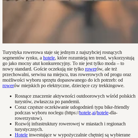
Turystyka rowerowa staje się jednym z najszybciej rosnących
segmentów rynku, a
hotele
, które rozumieją ten trend, wykorzystują
go jako mocny atut konkurencyjny. To nie jest tylko moda – to
nowy standard. Goście oczekują nie tylko
rower
ów, ale też
przechowalni, serwisu na miejscu, tras rowerowych od progu oraz
możliwości wyboru sprzętu dopasowanego do ich potrzeb: od
rower
ów miejskich po elektryczne, dziecięce czy trekkingowe.
Rosnące znaczenie aktywności outdoorowych wśród polskich
turystów, zwłaszcza po pandemii.
Coraz częstsze oczekiwanie udogodnień typu bike-friendly
podczas wyboru noclegu (https://
hotele
.
ai
/
hotele
-dla-
rowerzystow).
Rozwój infrastruktury rowerowej w miastach i regionach
turystycznych.
Hotele
inwestujące w wypożyczalnie chętniej są wybierane