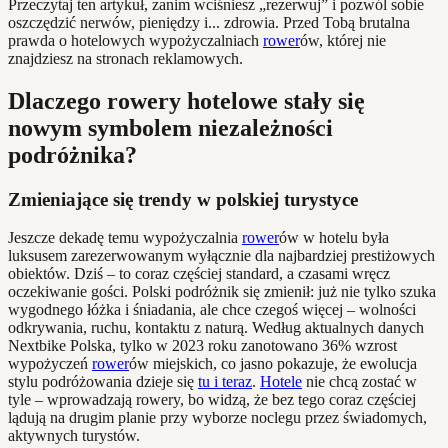
Przeczytaj ten artykuł, zanim wciśniesz „rezerwuj” i pozwól sobie
oszczędzić nerwów, pieniędzy i... zdrowia. Przed Tobą brutalna
prawda o hotelowych wypożyczalniach
rower
ów, której nie
znajdziesz na stronach reklamowych.
Dlaczego rowery hotelowe stały się
nowym symbolem niezależności
podróżnika?
Zmieniające się trendy w polskiej turystyce
Jeszcze dekadę temu wypożyczalnia
rower
ów w hotelu była
luksusem zarezerwowanym wyłącznie dla najbardziej prestiżowych
obiektów. Dziś – to coraz częściej standard, a czasami wręcz
oczekiwanie gości. Polski podróżnik się zmienił: już nie tylko szuka
wygodnego łóżka i śniadania, ale chce czegoś więcej – wolności
odkrywania, ruchu, kontaktu z naturą. Według aktualnych danych
Nextbike Polska, tylko w 2023 roku zanotowano 36% wzrost
wypożyczeń
rower
ów miejskich, co jasno pokazuje, że ewolucja
stylu podróżowania dzieje się
tu i teraz
.
Hotele
nie chcą zostać w
tyle – wprowadzają rowery, bo widzą, że bez tego coraz częściej
lądują na drugim planie przy wyborze noclegu przez świadomych,
aktywnych turystów.