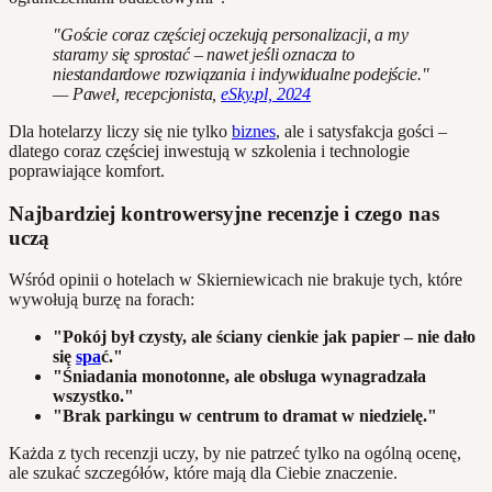
"Goście coraz częściej oczekują personalizacji, a my
staramy się sprostać – nawet jeśli oznacza to
niestandardowe rozwiązania i indywidualne podejście."
— Paweł, recepcjonista,
eSky.pl, 2024
Dla hotelarzy liczy się nie tylko
biznes
, ale i satysfakcja gości –
dlatego coraz częściej inwestują w szkolenia i technologie
poprawiające komfort.
Najbardziej kontrowersyjne recenzje i czego nas
uczą
Wśród opinii o hotelach w Skierniewicach nie brakuje tych, które
wywołują burzę na forach:
"Pokój był czysty, ale ściany cienkie jak papier – nie dało
się
spa
ć."
"Śniadania monotonne, ale obsługa wynagradzała
wszystko."
"Brak parkingu w centrum to dramat w niedzielę."
Każda z tych recenzji uczy, by nie patrzeć tylko na ogólną ocenę,
ale szukać szczegółów, które mają dla Ciebie znaczenie.