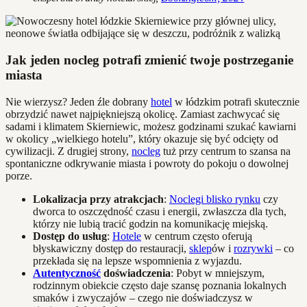
Jak jeden nocleg potrafi zmienić twoje postrzeganie
miasta
Nie wierzysz? Jeden źle dobrany
hotel
w łódzkim potrafi skutecznie
obrzydzić nawet najpiękniejszą okolicę. Zamiast zachwycać się
sadami i klimatem Skierniewic, możesz godzinami szukać kawiarni
w okolicy „wielkiego hotelu”, który okazuje się być odcięty od
cywilizacji. Z drugiej strony,
nocleg
tuż przy centrum to szansa na
spontaniczne odkrywanie miasta i powroty do pokoju o dowolnej
porze.
Lokalizacja przy atrakcjach
:
Noclegi blisko rynku
czy
dworca to oszczędność czasu i energii, zwłaszcza dla tych,
którzy nie lubią tracić godzin na komunikację miejską.
Dostęp do usług
:
Hotele
w centrum często oferują
błyskawiczny dostęp do restauracji,
sklep
ów i
rozrywki
– co
przekłada się na lepsze wspomnienia z wyjazdu.
Autentyczność
doświadczenia
: Pobyt w mniejszym,
rodzinnym obiekcie często daje szansę poznania lokalnych
smaków i zwyczajów – czego nie doświadczysz w