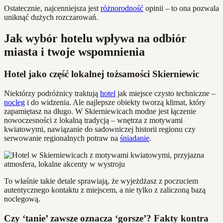
Ostatecznie, najcenniejsza jest
różnorodność
opinii – to ona pozwala
uniknąć dużych rozczarowań.
Jak wybór hotelu wpływa na odbiór
miasta i twoje wspomnienia
Hotel jako część lokalnej tożsamości Skierniewic
Niektórzy podróżnicy traktują
hotel
jak miejsce czysto techniczne –
nocleg
i do widzenia. Ale najlepsze obiekty tworzą klimat, który
zapamiętasz na długo. W Skierniewicach modne jest łączenie
nowoczesności z lokalną tradycją – wnętrza z motywami
kwiatowymi, nawiązanie do sadowniczej historii regionu czy
serwowanie regionalnych potraw na
śniadanie
.
To właśnie takie detale sprawiają, że wyjeżdżasz z poczuciem
autentycznego kontaktu z miejscem, a nie tylko z zaliczoną bazą
noclegową.
Czy ‘tanie’ zawsze oznacza ‘gorsze’? Fakty kontra