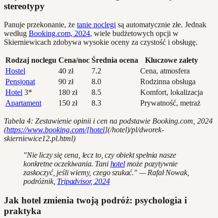
stereotypy
Panuje przekonanie, że
tanie noclegi
są automatycznie złe. Jednak
według
Booking.com, 2024
, wiele budżetowych opcji w
Skierniewicach zdobywa wysokie oceny za czystość i obsługę.
Rodzaj noclegu
Cena/noc
Średnia ocena
Kluczowe zalety
Hostel
40 zł
7.2
Cena, atmosfera
Pensjonat
90 zł
8.0
Rodzinna obsługa
Hotel
3*
180 zł
8.5
Komfort, lokalizacja
Apartament
150 zł
8.3
Prywatność, metraż
Tabela 4: Zestawienie opinii i cen na podstawie Booking.com, 2024
(
https://www.booking.com/[hotel
](/hotel)/pl/dworek-
skierniewice12.pl.html)
"Nie liczy się cena, lecz to, czy obiekt spełnia nasze
konkretne oczekiwania. Tani
hotel
może pozytywnie
zaskoczyć, jeśli wiemy, czego szukać." — Rafał Nowak,
podróżnik,
Tripadvisor, 2024
Jak hotel zmienia twoją podróż: psychologia i
praktyka