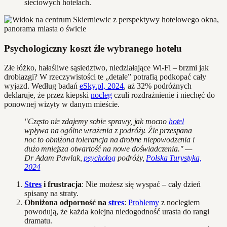
sieciowych hotelach.
Psychologiczny koszt źle wybranego hotelu
Złe łóżko, hałaśliwe sąsiedztwo, niedziałające Wi-Fi – brzmi jak
drobiazgi? W rzeczywistości te „detale” potrafią podkopać cały
wyjazd. Według badań
eSky.pl, 2024
, aż 32% podróżnych
deklaruje, że przez kiepski
nocleg
czuli rozdrażnienie i niechęć do
ponownej wizyty w danym mieście.
"Często nie zdajemy sobie sprawy, jak mocno
hotel
wpływa na ogólne wrażenia z podróży. Źle przespana
noc to obniżona tolerancja na drobne niepowodzenia i
dużo mniejsza otwartość na nowe doświadczenia." —
Dr Adam Pawlak,
psycholog
podróży,
Polska Turystyka,
2024
Stres
i frustracja
: Nie możesz się wyspać – cały dzień
spisany na straty.
Obniżona odporność na
stres
:
Problemy
z noclegiem
powodują, że każda kolejna niedogodność urasta do rangi
dramatu.