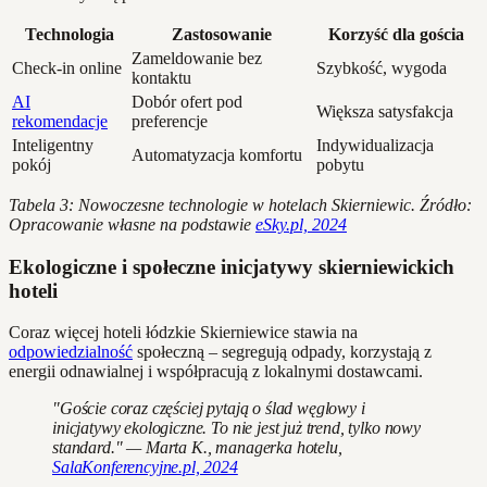
Technologia
Zastosowanie
Korzyść dla gościa
Zameldowanie bez
Check-in online
Szybkość, wygoda
kontaktu
AI
Dobór ofert pod
Większa satysfakcja
rekomendacje
preferencje
Inteligentny
Indywidualizacja
Automatyzacja komfortu
pokój
pobytu
Tabela 3: Nowoczesne technologie w hotelach Skierniewic. Źródło:
Opracowanie własne na podstawie
eSky.pl, 2024
Ekologiczne i społeczne inicjatywy skierniewickich
hoteli
Coraz więcej hoteli łódzkie Skierniewice stawia na
odpowiedzialność
społeczną – segregują odpady, korzystają z
energii odnawialnej i współpracują z lokalnymi dostawcami.
"Goście coraz częściej pytają o ślad węglowy i
inicjatywy ekologiczne. To nie jest już trend, tylko nowy
standard." — Marta K., managerka hotelu,
SalaKonferencyjne.pl, 2024