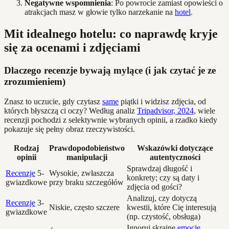
Negatywne wspomnienia
: Po powrocie zamiast opowieści o
atrakcjach masz w głowie tylko narzekanie na
hotel
.
Mit idealnego hotelu: co naprawdę kryje
się za ocenami i zdjęciami
Dlaczego recenzje bywają mylące (i jak czytać je ze
zrozumieniem)
Znasz to uczucie, gdy czytasz
same
piątki i widzisz zdjęcia, od
których błyszczą ci oczy? Według analiz
Tripadvisor, 2024
, wiele
recenzji pochodzi z selektywnie wybranych opinii, a rzadko kiedy
pokazuje się pełny obraz rzeczywistości.
Rodzaj
Prawdopodobieństwo
Wskazówki dotyczące
opinii
manipulacji
autentyczności
Sprawdzaj długość i
Recenzje
5-
Wysokie, zwłaszcza
konkrety; czy są daty i
gwiazdkowe
przy braku szczegółów
zdjęcia od gości?
Analizuj, czy dotyczą
Recenzje
3-
Niskie, często szczere
kwestii, które Cię interesują
gwiazdkowe
(np. czystość, obsługa)
Ignoruj skrajne
emocje
,