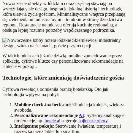
Nowoczesne obiekty w łódzkim coraz częściej stawiają na
wyróżniający się design, inspiracje lokalną historią i technologię,
która ułatwia życie gościom. Minimalistyczne wnętrza przeplatają
się z elementami industrialnymi – to ukłon w stronę dziedzictwa
regionu. Restauracje na miejscu oferują kuchnię regionalną, a
obsługa lepiej rozumie potrzeby współczesnego podróżnika.
W takich miejscach już nie dziwią mobilne zameldowanie przez
aplikację, cyfrowe klucze czy personalizowane rekomendacje na
tablecie w pokoju.
Technologie, które zmieniają doświadczenie gościa
Cyfrowa rewolucja odmieniła branżę hotelarską. Oto jak
technologia wpływa na pobyt:
Mobilne check-in/check-out
: Eliminacja kolejek, większa
swoboda.
Personalizowane rekomendacje
AI
: Systemy analizujące
preferencje, np.
hotele.ai
sugeruje
najlepsze oferty
.
Inteligentne pokoje
: Sterowanie światłem, temperaturą i
rozrywką przez tablet lub smartfon.