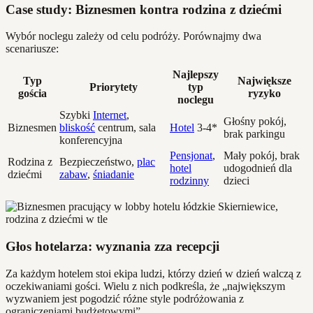
Case study: Biznesmen kontra rodzina z dziećmi
Wybór noclegu zależy od celu podróży. Porównajmy dwa
scenariusze:
Najlepszy
Typ
Największe
Priorytety
typ
gościa
ryzyko
noclegu
Szybki
Internet
,
Głośny pokój,
Biznesmen
bliskość
centrum, sala
Hotel
3-4*
brak parkingu
konferencyjna
Pensjonat
,
Mały pokój, brak
Rodzina z
Bezpieczeństwo,
plac
hotel
udogodnień dla
dziećmi
zabaw
,
śniadanie
rodzinny
dzieci
Głos hotelarza: wyznania zza recepcji
Za każdym hotelem stoi ekipa ludzi, którzy dzień w dzień walczą z
oczekiwaniami gości. Wielu z nich podkreśla, że „największym
wyzwaniem jest pogodzić różne style podróżowania z
ograniczeniami budżetowymi”.