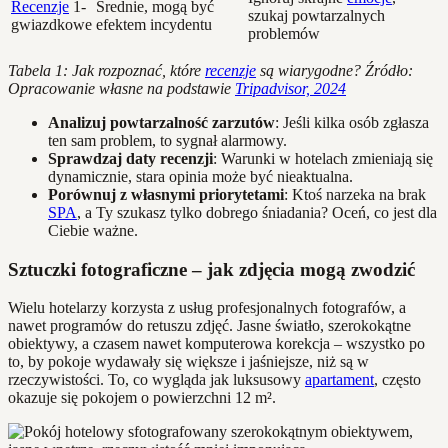
Recenzje
1-
Średnie, mogą być
szukaj powtarzalnych
gwiazdkowe
efektem incydentu
problemów
Tabela 1: Jak rozpoznać, które
recenzje
są wiarygodne? Źródło:
Opracowanie własne na podstawie
Tripadvisor, 2024
Analizuj powtarzalność zarzutów
: Jeśli kilka osób zgłasza
ten sam problem, to sygnał alarmowy.
Sprawdzaj daty recenzji
: Warunki w hotelach zmieniają się
dynamicznie, stara opinia może być nieaktualna.
Porównuj z własnymi priorytetami
: Ktoś narzeka na brak
SPA
, a Ty szukasz tylko dobrego śniadania? Oceń, co jest dla
Ciebie ważne.
Sztuczki fotograficzne – jak zdjęcia mogą zwodzić
Wielu hotelarzy korzysta z usług profesjonalnych fotografów, a
nawet programów do retuszu zdjęć. Jasne światło, szerokokątne
obiektywy, a czasem nawet komputerowa korekcja – wszystko po
to, by pokoje wydawały się większe i jaśniejsze, niż są w
rzeczywistości. To, co wygląda jak luksusowy
apartament
, często
okazuje się pokojem o powierzchni 12 m².