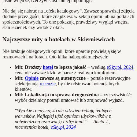
Nie daj się nabrać na „efekt katalogowy”. Zawsze sprawdzaj zdjęcia
dodane przez gości, które znajdziesz w sekcji opinii lub na portalach
społecznościowych. To one pokazują prawdziwy wygląd wnętrz,
stan łazienek czy widok z okna.
Najczęstsze mity o hotelach w Skierniewicach
Nie brakuje obiegowych opinii, które uparcie powielają się w
rozmowach i na forach. Oto kilka najpopularniejszych:
Mit: Droższy
hotel
to lepsza jakość
– według
eSky.pl, 2024
,
cena nie zawsze idzie w parze z realnym komfortem.
Mit:
Opinie
zawsze są autentyczne
– portale rezerwacyjne
selekcjonują
recenzje
, by nie odstraszać potencjalnych
klientów.
Mit: Lokalizacja to sprawa drugorzędna
– rzeczywistość:
wybór dzielnicy potrafi uratować lub zrujnować wyjazd.
"Wysokie oceny często nie odzwierciedlają realnych
warunków. Najlepiej ufać opiniom użytkowników z
potwierdzoną rezerwacją i zdjęciami." — Aneta J.,
recenzentka hoteli,
eSky.pl, 2024