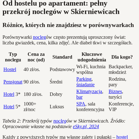
Od hostelu po apartament: pełny
przekrój noclegów w Skierniewicach
Różnice, których nie znajdziesz w porównywarkach
Porównywarki
nocleg
ów często prezentują uproszczony świat:
liczba gwiazdek, cena, kilka zdjęć. Ale diabeł tkwi w szczegółach.
Typ
Cena za
Kluczowe
Standard
Dla kogo?
noclegu
noc (od)
udogodnienia
Wi-Fi, kuchnia
Backpacker,
Hostel
40 zł/os.
Podstawowy
wspólna
młodzież
Parking
,
Rodzina,
Pensjonat
90 zł/os.
Średni
śniadanie
pary
Klimatyzacja
,
Biznes
,
Hotel
3*
180 zł/os.
Dobry
bar
turyści
1000+
SPA
, sala
Konferencje,
Hotel
5*
Luksus
zł/noc
konferencyjna
VIP
Tabela 2: Przekrój typów
nocleg
ów w Skierniewicach. Źródło:
Opracowanie własne na podstawie
eSky.pl, 2024
Każdy z powyższych typów ma własne zalety i pułapki –
hostel