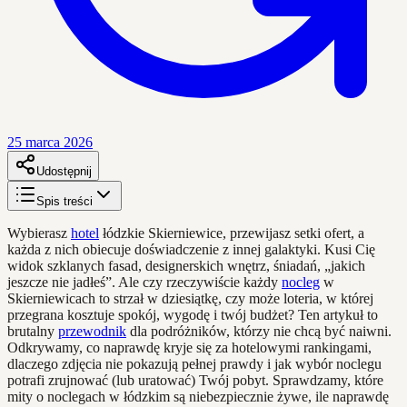
25 marca 2026
Udostępnij
Spis treści
Wybierasz
hotel
łódzkie Skierniewice, przewijasz setki ofert, a
każda z nich obiecuje doświadczenie z innej galaktyki. Kusi Cię
widok szklanych fasad, designerskich wnętrz, śniadań, „jakich
jeszcze nie jadłeś”. Ale czy rzeczywiście każdy
nocleg
w
Skierniewicach to strzał w dziesiątkę, czy może loteria, w której
przegrana kosztuje spokój, wygodę i twój budżet? Ten artykuł to
brutalny
przewodnik
dla podróżników, którzy nie chcą być naiwni.
Odkrywamy, co naprawdę kryje się za hotelowymi rankingami,
dlaczego zdjęcia nie pokazują pełnej prawdy i jak wybór noclegu
potrafi zrujnować (lub uratować) Twój pobyt. Sprawdzamy, które
mity o noclegach w łódzkim są niebezpiecznie żywe, ile naprawdę