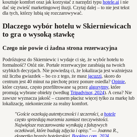
kosztuje komfort oraz jak korzystać z narzędzi typu
hotele.ai
i nie
dać się zwieść marketingowej iluzji. Czytaj dalej – to nie jest tekst
dla tych, którzy lubią się rozczarowywać.
Dlaczego wybór hotelu w Skierniewicach
to gra o wysoką stawkę
Czego nie powie ci żadna strona rezerwacyjna
Podróżujesz do Skierniewic i wydaje ci się, że wybór hotelu to
formalność? Otóż nie. Portale rezerwacyjne zarabiają na twoich
szybkich decyzjach. Nie powiedzą ci, że lokalizacja jest ważniejsza
niż liczba gwiazdek – bo co z tego, że masz
jacuzzi
, skoro do
centrum jest 40 minut na piechotę przez ponure osiedla?
Opinie
,
które czytasz, często przefiltrowane są przez
algorytmy
, które
promują wybrane obiekty (według
Tripadvisor, 2024
). A cena? Nie
zawsze wyznacza jakość – czasem płacisz więcej tylko za markę lub
lokalizację, niekoniecznie za realny komfort.
"Goście oczekują autentyczności i szczerości, a
hotele
często sprzedają marzenia zamiast rzeczywistości.
Największe rozczarowania wynikają z fałszywych
oczekiwań, które budują zdjęcia i opisy." — Joanna R.,
ekspertka branży hotelarskiej,
Booking.com, 2024