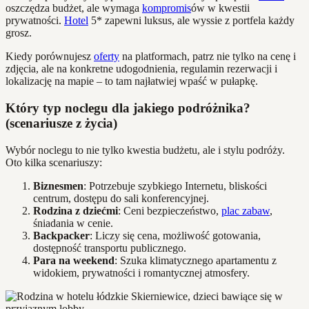
oszczędza budżet, ale wymaga
kompromis
ów w kwestii
prywatności.
Hotel
5* zapewni luksus, ale wyssie z portfela każdy
grosz.
Kiedy porównujesz
oferty
na platformach, patrz nie tylko na cenę i
zdjęcia, ale na konkretne udogodnienia, regulamin rezerwacji i
lokalizację na mapie – to tam najłatwiej wpaść w pułapkę.
Który typ noclegu dla jakiego podróżnika?
(scenariusze z życia)
Wybór noclegu to nie tylko kwestia budżetu, ale i stylu podróży.
Oto kilka scenariuszy:
Biznesmen
: Potrzebuje szybkiego Internetu, bliskości
centrum, dostępu do sali konferencyjnej.
Rodzina z dziećmi
: Ceni bezpieczeństwo,
plac zabaw
,
śniadania w cenie.
Backpacker
: Liczy się cena, możliwość gotowania,
dostępność transportu publicznego.
Para na weekend
: Szuka klimatycznego apartamentu z
widokiem, prywatności i romantycznej atmosfery.