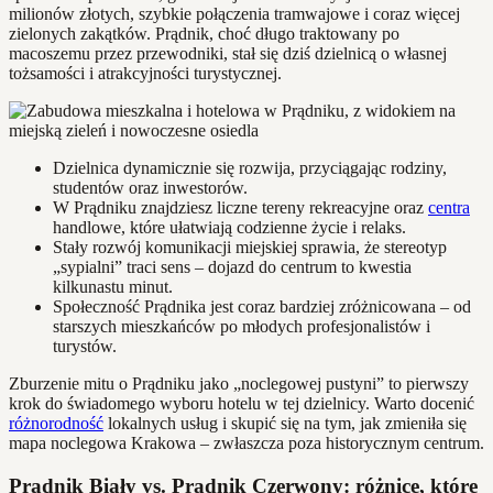
milionów złotych, szybkie połączenia tramwajowe i coraz więcej
zielonych zakątków. Prądnik, choć długo traktowany po
macoszemu przez przewodniki, stał się dziś dzielnicą o własnej
tożsamości i atrakcyjności turystycznej.
Dzielnica dynamicznie się rozwija, przyciągając rodziny,
studentów oraz inwestorów.
W Prądniku znajdziesz liczne tereny rekreacyjne oraz
centra
handlowe, które ułatwiają codzienne życie i relaks.
Stały rozwój komunikacji miejskiej sprawia, że stereotyp
„sypialni” traci sens – dojazd do centrum to kwestia
kilkunastu minut.
Społeczność Prądnika jest coraz bardziej zróżnicowana – od
starszych mieszkańców po młodych profesjonalistów i
turystów.
Zburzenie mitu o Prądniku jako „noclegowej pustyni” to pierwszy
krok do świadomego wyboru hotelu w tej dzielnicy. Warto docenić
różnorodność
lokalnych usług i skupić się na tym, jak zmieniła się
mapa noclegowa Krakowa – zwłaszcza poza historycznym centrum.
Prądnik Biały vs. Prądnik Czerwony: różnice, które