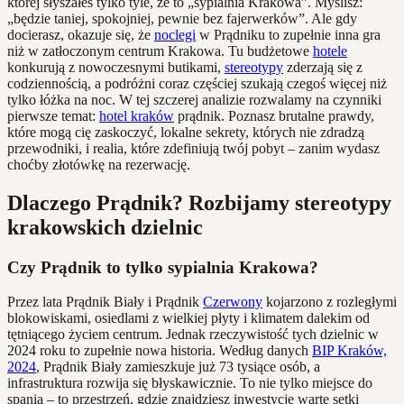
której słyszałeś tylko tyle, że to „sypialnia Krakowa”. Myślisz:
„będzie taniej, spokojniej, pewnie bez fajerwerków”. Ale gdy
docierasz, okazuje się, że
noclegi
w Prądniku to zupełnie inna gra
niż w zatłoczonym centrum Krakowa. Tu budżetowe
hotele
konkurują z nowoczesnymi butikami,
stereotypy
zderzają się z
codziennością, a podróżni coraz częściej szukają czegoś więcej niż
tylko łóżka na noc. W tej szczerej analizie rozwalamy na czynniki
pierwsze temat:
hotel kraków
prądnik. Poznasz brutalne prawdy,
które mogą cię zaskoczyć, lokalne sekrety, których nie zdradzą
przewodniki, i realia, które zdefiniują twój pobyt – zanim wydasz
choćby złotówkę na rezerwację.
Dlaczego Prądnik? Rozbijamy stereotypy
krakowskich dzielnic
Czy Prądnik to tylko sypialnia Krakowa?
Przez lata Prądnik Biały i Prądnik
Czerwony
kojarzono z rozległymi
blokowiskami, osiedlami z wielkiej płyty i klimatem dalekim od
tętniącego życiem centrum. Jednak rzeczywistość tych dzielnic w
2024 roku to zupełnie nowa historia. Według danych
BIP Kraków,
2024
, Prądnik Biały zamieszkuje już 73 tysiące osób, a
infrastruktura rozwija się błyskawicznie. To nie tylko miejsce do
spania – to przestrzeń, gdzie znajdziesz inwestycje warte setki