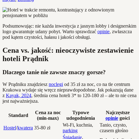
Podsumowując: nie każda inwestycja z jasnym lobby i designerskim
logo gwarantuje udany pobyt. Warto sprawdzać
opinie
, zwłaszcza
pod kątem czystości, hałasu i jakości obsługi.
Cena vs. jakość: nieoczywiste zestawienie
hoteli Prądnik
Dlaczego tanie nie zawsze znaczy gorsze?
W Prądniku znajdziesz
noclegi
od 35 zł za noc, co na tle centrum
Krakowa wydaje się wręcz nieprawdopodobne. Jak pokazują dane
z
Kayak, 2024
, średnia cena hoteli 3* to 120-180 zł – ale to nie cena
jest najważniejsza.
Cena za noc
Typowe
Najczęstsze
Standard
(min-max)
udogodnienia
opinie
gości
Wi-Fi, kuchnia,
Tanio, czysto,
Hostel
/
kwatera
35-80 zł
parking
czasem głośno
Śniadanie
,