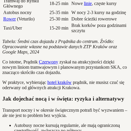
Tramwaj do Rynku
18-25 min
Nowe
linie
, częste kursy
Głównego
Autobus nocny
25-35 min
W nocy 2-3 kursy na godzinę
Rower
(Veturilo)
25-30 min
Dobre ścieżki rowerowe
Brak korków poza godzinami
Taxi/Uber
15-20 min
szczytu
Tabela: Średni czas dojazdu z Prądnika do centrum. Źródło:
Opracowanie własne na podstawie danych ZTP Kraków oraz
Google Maps, 2024
Co istotne, Prądnik
Czerwony
zyskał na atrakcyjności dzięki
nowym liniom tramwajowym i planowanym przystankom SKA, co
znacząco skróciło czas dojazdu.
W praktyce, wybierając
hotel kraków
prądnik, nie musisz czuć się
oderwany od głównych atrakcji Krakowa.
Jak dojechać nocą i w święta: ryzyka i alternatywy
Transport nocny i w okresie świątecznym potrafi być wyzwaniem –
ale nie jest to problem bez wyjścia.
Autobusy nocne kursują regularnie, ale mają ograniczoną
częstotliwość, zwłaszcza po północy.