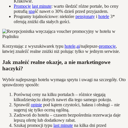
Krakowie.
Promocje
last minute
: warto śledzić różne portale, bo ceny
potrafią
spa
ść nawet o 30% dzień przed przyjazdem.
Programy lojalnościowe: niektóre
pensjonaty
i
hotele
3*
oferują zniżki dla stałych gości.
Korzystając z wyszukiwarek typu
hotele
.
ai
/najlepsze-
promocje
,
łatwiej znaleźć realne zniżki niż polując tylko w jednym serwisie.
Jak znaleźć realne okazje, a nie marketingowe
haczyki?
Wybór najlepszego hotelu wymaga sprytu i uwagi na szczegóły. Oto
sprawdzony sposób:
Porównaj ceny na kilku portalach – różnice sięgają
kilkudziesięciu złotych nawet dla tego samego pokoju.
Sprawdź
opinie
pod kątem czystości, hałasu i obsługi – nie
sugeruj się tylko oceną ogólną.
Zadzwoń do hotelu – czasem bezpośrednia rezerwacja daje
lepszą ofertę lub dodatkowy rabat.
Szukaj promocji typu
last minute
na kilka dni przed