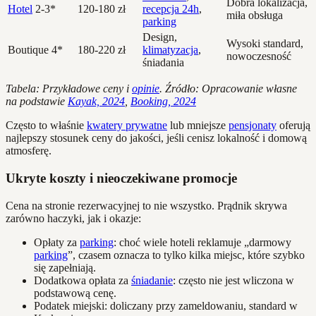
Dobra lokalizacja,
Hotel
2-3*
120-180 zł
recepcja 24h
,
miła obsługa
parking
Design,
Wysoki standard,
Boutique 4*
180-220 zł
klimatyzacja
,
nowoczesność
śniadania
Tabela: Przykładowe ceny i
opinie
. Źródło: Opracowanie własne
na podstawie
Kayak, 2024
,
Booking, 2024
Często to właśnie
kwatery prywatne
lub mniejsze
pensjonaty
oferują
najlepszy stosunek ceny do jakości, jeśli cenisz lokalność i domową
atmosferę.
Ukryte koszty i nieoczekiwane promocje
Cena na stronie rezerwacyjnej to nie wszystko. Prądnik skrywa
zarówno haczyki, jak i okazje:
Opłaty za
parking
: choć wiele hoteli reklamuje „darmowy
parking
”, czasem oznacza to tylko kilka miejsc, które szybko
się zapełniają.
Dodatkowa opłata za
śniadanie
: często nie jest wliczona w
podstawową cenę.
Podatek miejski: doliczany przy zameldowaniu, standard w