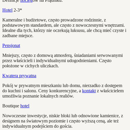
Definicje
nocleg
ów na Prądniku:
Hotel
2-3*
Kameralne i budżetowe, często prowadzone rodzinnie, z
podstawowym standardem, ale często z nowoczesnymi wnętrzami.
Idealne dla tych, którzy nie oczekują luksusu, ale chcą mieć czyste i
zadbane miejsce.
Pensjonat
Mniejszy, często z domową atmosferą, śniadaniami serwowanymi
przez właścicieli i indywidualnymi udogodnieniami. Często
położone w cichych uliczkach.
Kwatera prywatna
Pokój w prywatnym mieszkaniu lub domu, nierzadko z dostępem
do kuchni i salonu. Ceny konkurencyjne, a
kontakt
z właścicielem
umożliwia poznanie lokalnych realiów.
Boutique
hotel
Nowoczesne inwestycje, niskie bloki lub odnowione kamienice, z
designem na światowym poziomie i często wyższą ceną, ale też
indywidualnym podejściem do gościa.