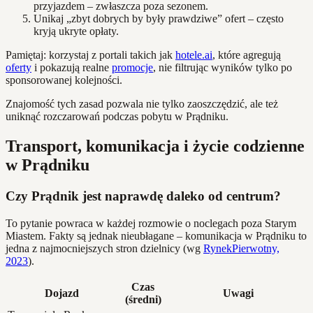
przyjazdem – zwłaszcza poza sezonem.
Unikaj „zbyt dobrych by były prawdziwe” ofert – często
kryją ukryte opłaty.
Pamiętaj: korzystaj z portali takich jak
hotele.ai
, które agregują
oferty
i pokazują realne
promocje
, nie filtrując wyników tylko po
sponsorowanej kolejności.
Znajomość tych zasad pozwala nie tylko zaoszczędzić, ale też
uniknąć rozczarowań podczas pobytu w Prądniku.
Transport, komunikacja i życie codzienne
w Prądniku
Czy Prądnik jest naprawdę daleko od centrum?
To pytanie powraca w każdej rozmowie o noclegach poza Starym
Miastem. Fakty są jednak nieubłagane – komunikacja w Prądniku to
jedna z najmocniejszych stron dzielnicy (wg
RynekPierwotny,
2023
).
Czas
Dojazd
Uwagi
(średni)