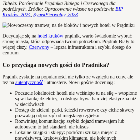
Tabela: Porównanie Prądnika Białego i Czerwonego dla
podróżnych. Źródło: Opracowanie własne na podstawie
BIP
Kraków, 2024
,
RynekPierwotny, 2023
Decydując się na
hotel kraków
prądnik, warto świadomie wybrać
stronę miasta, która odpowiada twoim potrzebom. Prądnik Biały to
więcej ciszy,
Czerwony
– lepsza infrastruktura i szybki dostęp do
centrum.
Co przyciąga nowych gości do Prądnika?
Prądnik zyskuje na popularności nie tylko ze względu na ceny, ale
też na
autentyczność
i atmosferę. Nowi goście doceniają:
Poczucie lokalności: hoteli nie wciśnięto tu na siłę – wtopione
są w tkankę dzielnicy, a obsługa bywa bardziej elastyczna niż
w sieciówkach.
Dostęp do zieleni: parki, ścieżki rowerowe czy ciche skwery
pozwalają odpocząć od miejskiego zgiełku.
Rozwiniętą komunikację: szybki dojazd tramwajem lub
autobusem to już standard, nie luksus.
Lokalne knajpki i sklepy: podróżni szukają miejsc z
prawdziwym, krakowskim klimatem, nie kolejnych