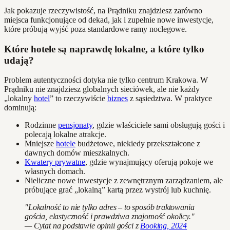
Jak pokazuje rzeczywistość, na Prądniku znajdziesz zarówno
miejsca funkcjonujące od dekad, jak i zupełnie nowe inwestycje,
które próbują wyjść poza standardowe ramy noclegowe.
Które hotele są naprawdę lokalne, a które tylko
udają?
Problem autentyczności dotyka nie tylko centrum Krakowa. W
Prądniku nie znajdziesz globalnych sieciówek, ale nie każdy
„lokalny
hotel
” to rzeczywiście
biznes
z sąsiedztwa. W praktyce
dominują:
Rodzinne
pensjonaty
, gdzie właściciele sami obsługują gości i
polecają lokalne atrakcje.
Mniejsze
hotele
budżetowe, niekiedy przekształcone z
dawnych domów mieszkalnych.
Kwatery prywatne
, gdzie wynajmujący oferują pokoje we
własnych domach.
Nieliczne nowe inwestycje z zewnętrznym zarządzaniem, ale
próbujące grać „lokalną” kartą przez wystrój lub kuchnię.
"Lokalność to nie tylko adres – to sposób traktowania
gościa, elastyczność i prawdziwa znajomość okolicy."
— Cytat na podstawie opinii gości z
Booking, 2024