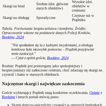
Wysokie (dot.
Średnie (dot. głównie
Skargi na brud
obiektów w
starych obiektów)
centrum)
Częstsze niż w
Skargi na obsługę
Sporadyczne
Prądniku
Tabela: Porównanie bezpieczeństwa i komfortu. Źródło:
Opracowanie własne na podstawie danych Policji Kraków,
Booking, 2024
"Nie spotkałam się tu z żadnymi incydentami, a obsługa
hotelowa była niezwykle pomocna – Prądnik pozytywnie
mnie zaskoczył."
— Cytat z opinii gościa,
Booking, 2024
Realnie: Prądnik jest postrzegany jako spokojniejszy i
bezpieczniejszy niż zatłoczone centrum, choć zdarzają się skargi na
czystość i hałas w starszych obiektach.
Najczęstsze skargi i największe zaskoczenia
Goście wybierający Prądnik mają konkretne oczekiwania.
Opinie
z
Booking
i innych portali mówią jasno:
Skargi dotyczą najczęściej: czystości w starszych budynkach,