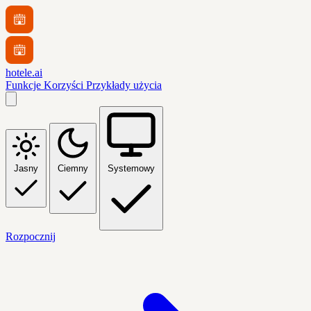
hotele.ai
Funkcje
Korzyści
Przykłady użycia
Jasny
Ciemny
Systemowy
Rozpocznij