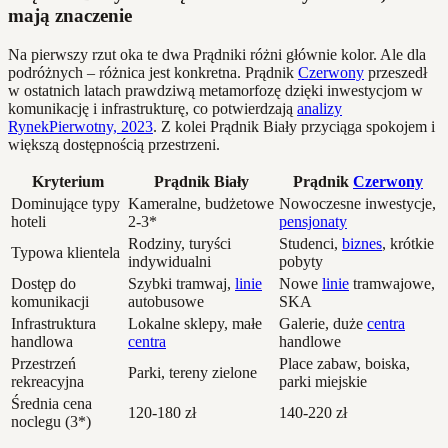
mają znaczenie
Na pierwszy rzut oka te dwa Prądniki różni głównie kolor. Ale dla
podróżnych – różnica jest konkretna. Prądnik
Czerwony
przeszedł
w ostatnich latach prawdziwą metamorfozę dzięki inwestycjom w
komunikację i infrastrukturę, co potwierdzają
analizy
RynekPierwotny, 2023
. Z kolei Prądnik Biały przyciąga spokojem i
większą dostępnością przestrzeni.
Kryterium
Prądnik Biały
Prądnik
Czerwony
Dominujące typy
Kameralne, budżetowe
Nowoczesne inwestycje,
hoteli
2-3*
pensjonaty
Rodziny, turyści
Studenci,
biznes
, krótkie
Typowa klientela
indywidualni
pobyty
Dostęp do
Szybki tramwaj,
linie
Nowe
linie
tramwajowe,
komunikacji
autobusowe
SKA
Infrastruktura
Lokalne sklepy, małe
Galerie, duże
centra
handlowa
centra
handlowe
Przestrzeń
Place zabaw, boiska,
Parki, tereny zielone
rekreacyjna
parki miejskie
Średnia cena
120-180 zł
140-220 zł
noclegu (3*)