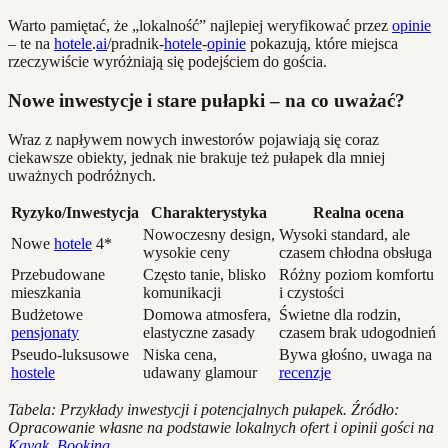
Warto pamiętać, że „lokalność” najlepiej weryfikować przez
opinie
– te na
hotele
.
ai
/pradnik-
hotele
-
opinie
pokazują, które miejsca
rzeczywiście wyróżniają się podejściem do gościa.
Nowe inwestycje i stare pułapki – na co uważać?
Wraz z napływem nowych inwestorów pojawiają się coraz
ciekawsze obiekty, jednak nie brakuje też pułapek dla mniej
uważnych podróżnych.
Ryzyko/Inwestycja
Charakterystyka
Realna ocena
Nowoczesny design,
Wysoki standard, ale
Nowe
hotele
4*
wysokie ceny
czasem chłodna obsługa
Przebudowane
Często tanie, blisko
Różny poziom komfortu
mieszkania
komunikacji
i czystości
Budżetowe
Domowa atmosfera,
Świetne dla rodzin,
pensjonaty
elastyczne zasady
czasem brak udogodnień
Pseudo-luksusowe
Niska cena,
Bywa głośno, uwaga na
hostele
udawany glamour
recenzje
Tabela: Przykłady inwestycji i potencjalnych pułapek. Źródło:
Opracowanie własne na podstawie lokalnych ofert i opinii gości na
Kayak
,
Booking