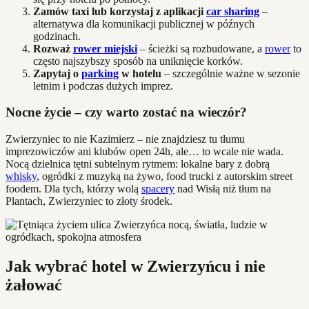
Zamów taxi lub korzystaj z aplikacji
car sharing
–
alternatywa dla komunikacji publicznej w późnych
godzinach.
Rozważ
rower miejski
– ścieżki są rozbudowane, a
rower
to
często najszybszy sposób na uniknięcie korków.
Zapytaj o
parking
w hotelu
– szczególnie ważne w sezonie
letnim i podczas dużych imprez.
Nocne życie – czy warto zostać na wieczór?
Zwierzyniec to nie Kazimierz – nie znajdziesz tu tłumu
imprezowiczów ani klubów open 24h, ale… to wcale nie wada.
Nocą dzielnica tętni subtelnym rytmem: lokalne bary z dobrą
whisky
, ogródki z muzyką na żywo, food trucki z autorskim street
foodem. Dla tych, którzy wolą
spacery
nad Wisłą niż tłum na
Plantach, Zwierzyniec to złoty środek.
Jak wybrać hotel w Zwierzyńcu i nie
żałować