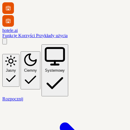
hotele.ai
Funkcje
Korzyści
Przykłady użycia
Jasny
Ciemny
Systemowy
Rozpocznij