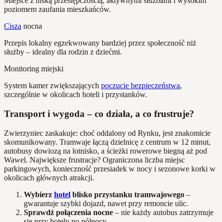
Miejsce z niską przestępczością, aktywnymi służbami i wysokim
poziomem zaufania mieszkańców.
Cisza
nocna
Przepis lokalny egzekwowany bardziej przez społeczność niż
służby – idealny dla rodzin z dziećmi.
Monitoring miejski
System kamer zwiększających
poczucie bezpieczeństwa
,
szczególnie w okolicach hoteli i przystanków.
Transport i wygoda – co działa, a co frustruje?
Zwierzyniec zaskakuje: choć oddalony od Rynku, jest znakomicie
skomunikowany. Tramwaje łączą dzielnicę z centrum w 12 minut,
autobusy dowiozą na lotnisko, a ścieżki rowerowe biegną aż pod
Wawel. Największe frustracje? Ograniczona liczba miejsc
parkingowych, konieczność przesiadek w nocy i sezonowe korki w
okolicach głównych atrakcji.
Wybierz
hotel
blisko przystanku tramwajowego
–
gwarantuje szybki dojazd, nawet przy remoncie ulic.
Sprawdź połączenia nocne
– nie każdy autobus zatrzymuje
się przy hotelu po północy.