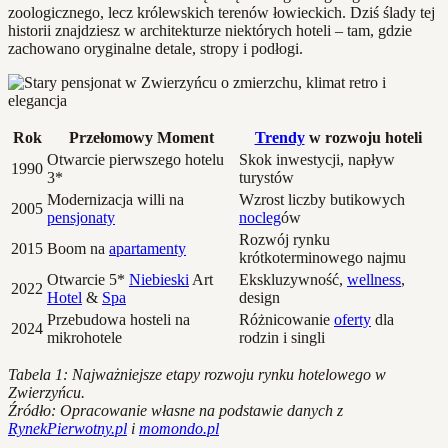
zoologicznego, lecz królewskich terenów łowieckich. Dziś ślady tej
historii znajdziesz w architekturze niektórych hoteli – tam, gdzie
zachowano oryginalne detale, stropy i podłogi.
Rok
Przełomowy Moment
Trendy
w rozwoju hoteli
Otwarcie pierwszego hotelu
Skok inwestycji, napływ
1990
3*
turystów
Modernizacja willi na
Wzrost liczby butikowych
2005
pensjonaty
nocleg
ów
Rozwój rynku
2015
Boom na
apartamenty
krótkoterminowego najmu
Otwarcie 5*
Niebieski
Art
Ekskluzywność,
wellness
,
2022
Hotel
&
Spa
design
Przebudowa hosteli na
Różnicowanie
oferty
dla
2024
mikrohotele
rodzin i singli
Tabela 1: Najważniejsze etapy rozwoju rynku hotelowego w
Zwierzyńcu.
Źródło: Opracowanie własne na podstawie danych z
RynekPierwotny.pl
i
momondo.pl