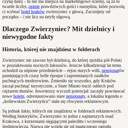
czytaj dalej – tu nie ma miejsca na marketingowe ściemy, są za to
twarde liczby,
opinie
prawdziwych gości i narzędzia, które pozwolą
ci wybrać
hotel kraków
zwierzyniec z głową. Zacznijmy od
początku – i nie licz na taryfę ulgową.
Dlaczego Zwierzyniec? Mit dzielnicy i
niewygodne fakty
Historia, której nie znajdziesz w folderach
Zwierzyniec nie zawsze był dzielnicą, do której zjeżdża pół Polski
w poszukiwaniu nocnych luksusów. Jeszcze kilkadziesiąt lat temu
uchodził za uśpione przedmieście – rejon starych willi,
pensjonat
ów
pamiętających czasy belle époque i zapomnianych zaułków
pachnących modrzewiem. Zmieniło się wszystko, gdy Kraków
zaczął puchnąć turystycznie, a Stare Miasto tracić oddech pod
ciężarem tłumów. Inwestorzy wyczuli potencjał: zaczęły powstawać
nowe
hotele
, odrestaurowano stare
pensjonaty
, a lokalna legenda o
„królewskim Zwierzyńcu” stała się chwytem reklamowym.
Są jednak fakty, których nie znajdziesz w folderach reklamowych.
Według historyków, Zwierzyniec to jedna z najstarszych osad
Krakowa, z korzeniami sięgającymi paleolitu i wczesnego
średniowiecza. Nazwa nie wzięła się od magicznego ogrodu