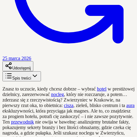
25 marca 2026
Udostępnij
Spis treści
Znasz to uczucie, kiedy chcesz dobrze – wybrać
hotel
w prestiżowej
dzielnicy, zarezerwować
nocleg
, który nie rozczaruje, a potem…
zderzasz się z rzeczywistością? Zwierzyniec w Krakowie, na
pierwszy rzut oka, to obietnica:
cisza
, zieleń, blisko centrum i ta
aura
ekskluzywności, która przyciąga jak magnes. Ale to, co znajdziesz
za progiem hotelu, potrafi cię zaskoczyć – i nie zawsze pozytywnie.
Ten
przewodnik
nie owija w bawełnę: analizujemy brutalne fakty,
pokazujemy sekrety branży i bez litości obnażamy, gdzie czeka cię
nagroda, a gdzie pułapka. Jeśli szukasz noclegu w Zwierzyńcu,