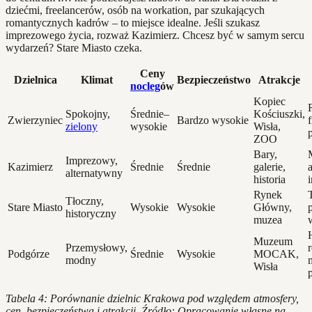
dziećmi, freelancerów, osób na workation, par szukających
romantycznych kadrów – to miejsce idealne. Jeśli szukasz
imprezowego życia, rozważ Kazimierz. Chcesz być w samym sercu
wydarzeń? Stare Miasto czeka.
Ceny
Dzielnica
Klimat
Bezpieczeństwo
Atrakcje
nocleg
ów
Kopiec
Spokojny,
Średnie–
Kościuszki,
Zwierzyniec
Bardzo wysokie
zielony
wysokie
Wisła,
ZOO
Bary,
Imprezowy,
Kazimierz
Średnie
Średnie
galerie,
a
alternatywny
historia
Rynek
Tłoczny,
Stare Miasto
Wysokie
Wysokie
Główny,
historyczny
muzea
Muzeum
Przemysłowy,
Podgórze
Średnie
Wysokie
MOCAK,
modny
Wisła
Tabela 4: Porównanie dzielnic Krakowa pod względem atmosfery,
cen, bezpieczeństwa i atrakcji. Źródło: Opracowanie własne na