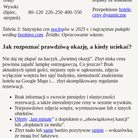
Wysoki
Przepełnione
hotele
,
(lipiec,
80–120
220–250
400–550
ceny dynamiczne
sierpień)
Tabela 3: Statystyka cen
nocleg
ów w 2025 r. i najczęstsze pułapki
według
booking.com
. Źródło: Opracowanie własne.
Jak rozpoznać prawdziwą okazję, a kiedy uciekać?
Nie daj się złapać na haczyk „świetnej okazji”. Zbyt niska cena
powinna zapalić lampkę ostrzegawczą. Co jeszcze? Brak
aktualnych opinii gości, niejasny opis w ogłoszeniu, zdjęcia
wyłącznie wnętrza bez ujęć budynku, niemożność znalezienia
hotelu na Google Maps i… zbyt skomplikowany regulamin
rezerwacji.
Brak informacji o zwrocie pieniędzy i elastyczności
rezerwacji, a także nierealistyczne ceny w sezonie wysokim.
Nieprawdziwe zdjęcia wnętrz, wyretuszowane lub z innych
obiektów.
Oferty
„
last minute
” z dopiskiem o „obowiązkowej kaucji”
lub „dopłatach za media”.
Zbyt mało lub
same
bardzo pozytywne
opinie
– wskazówka,
że mogą być fałszywe.