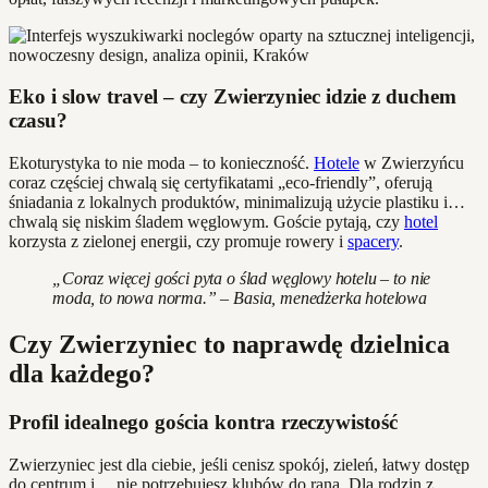
Eko i slow travel – czy Zwierzyniec idzie z duchem
czasu?
Ekoturystyka to nie moda – to konieczność.
Hotele
w Zwierzyńcu
coraz częściej chwalą się certyfikatami „eco-friendly”, oferują
śniadania z lokalnych produktów, minimalizują użycie plastiku i…
chwalą się niskim śladem węglowym. Goście pytają, czy
hotel
korzysta z zielonej energii, czy promuje rowery i
spacery
.
„Coraz więcej gości pyta o ślad węglowy hotelu – to nie
moda, to nowa norma.” – Basia, menedżerka hotelowa
Czy Zwierzyniec to naprawdę dzielnica
dla każdego?
Profil idealnego gościa kontra rzeczywistość
Zwierzyniec jest dla ciebie, jeśli cenisz spokój, zieleń, łatwy dostęp
do centrum i… nie potrzebujesz klubów do rana. Dla rodzin z