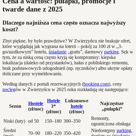
Cena a wartość: pułapki, promocje i
twarde dane z 2025
Dlaczego najniższa cena często oznacza najwyższy
koszt?
Zbyt piękne, by było prawdziwe? W Zwierzyńcu nie brakuje ofert,
które wyglądają jak wygrana na loterii – pokój za 100 zł w „3-
gwiazdkowym” hotelu,
śniadanie
„gratis”, darmowy
parking
. Sęk w
tym, że za niską ceną często kryją się kompromisy: kiepska
lokalizacja (daleko od przystanków), hałas z pobliskiego remontu,
brak podstawowych udogodnień (np. ręczników) albo ukryte opłaty
doliczane przy wymeldowaniu.
Według danych z portali rezerwacyjnych (
booking.com
), ceny
nocleg
ów w Zwierzyńcu w 2025 roku rozkładają się następująco:
Hotele
Luksusowe
Hostele
Najczęstsze
Sezon
3*
hotele
(zł/noc)
„pułapki”
(zł/noc)
(zł/noc)
Remonty,
Niski (luty)
od 50
150–180
300–350
ograniczona obsługa
Średni
Niedostępny
parking
,
70–90
180–220
350–420
(maj)
dopłaty za śniadania