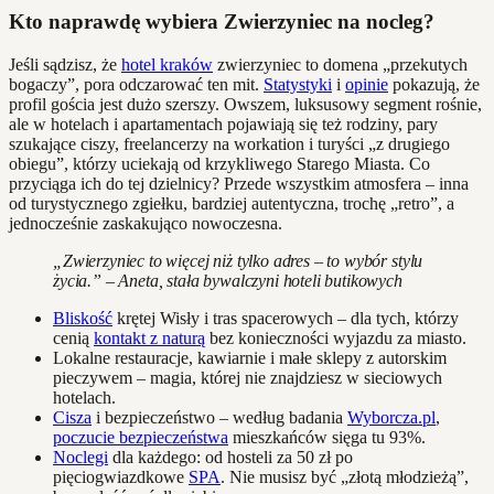
Kto naprawdę wybiera Zwierzyniec na nocleg?
Jeśli sądzisz, że
hotel kraków
zwierzyniec to domena „przekutych
bogaczy”, pora odczarować ten mit.
Statystyki
i
opinie
pokazują, że
profil gościa jest dużo szerszy. Owszem, luksusowy segment rośnie,
ale w hotelach i apartamentach pojawiają się też rodziny, pary
szukające ciszy, freelancerzy na workation i turyści „z drugiego
obiegu”, którzy uciekają od krzykliwego Starego Miasta. Co
przyciąga ich do tej dzielnicy? Przede wszystkim atmosfera – inna
od turystycznego zgiełku, bardziej autentyczna, trochę „retro”, a
jednocześnie zaskakująco nowoczesna.
„Zwierzyniec to więcej niż tylko adres – to wybór stylu
życia.” – Aneta, stała bywalczyni hoteli butikowych
Bliskość
krętej Wisły i tras spacerowych – dla tych, którzy
cenią
kontakt z naturą
bez konieczności wyjazdu za miasto.
Lokalne restauracje, kawiarnie i małe sklepy z autorskim
pieczywem – magia, której nie znajdziesz w sieciowych
hotelach.
Cisza
i bezpieczeństwo – według badania
Wyborcza.pl
,
poczucie bezpieczeństwa
mieszkańców sięga tu 93%.
Noclegi
dla każdego: od hosteli za 50 zł po
pięciogwiazdkowe
SPA
. Nie musisz być „złotą młodzieżą”,