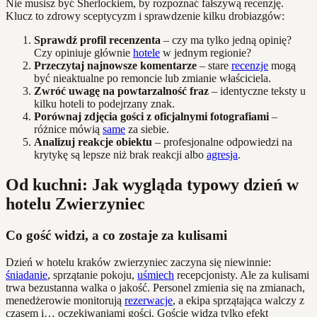
Nie musisz być Sherlockiem, by rozpoznać fałszywą recenzję.
Klucz to zdrowy sceptycyzm i sprawdzenie kilku drobiazgów:
Sprawdź profil recenzenta
– czy ma tylko jedną opinię?
Czy opiniuje głównie
hotele
w jednym regionie?
Przeczytaj najnowsze komentarze
– stare
recenzje
mogą
być nieaktualne po remoncie lub zmianie właściciela.
Zwróć uwagę na powtarzalność fraz
– identyczne teksty u
kilku hoteli to podejrzany znak.
Porównaj zdjęcia gości z oficjalnymi fotografiami
–
różnice mówią
same
za siebie.
Analizuj reakcje obiektu
– profesjonalne odpowiedzi na
krytykę są lepsze niż brak reakcji albo
agresja
.
Od kuchni: Jak wygląda typowy dzień w
hotelu Zwierzyniec
Co gość widzi, a co zostaje za kulisami
Dzień w hotelu kraków zwierzyniec zaczyna się niewinnie:
śniadanie
, sprzątanie pokoju,
uśmiech
recepcjonisty. Ale za kulisami
trwa bezustanna walka o jakość. Personel zmienia się na zmianach,
menedżerowie monitorują
rezerwacje
, a ekipa sprzątająca walczy z
czasem i… oczekiwaniami gości. Goście widzą tylko efekt