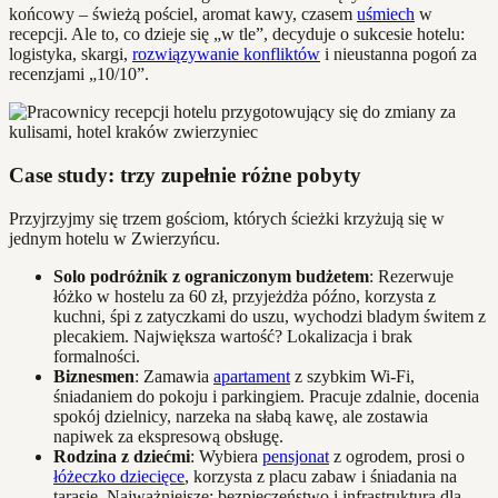
końcowy – świeżą pościel, aromat kawy, czasem
uśmiech
w
recepcji. Ale to, co dzieje się „w tle”, decyduje o sukcesie hotelu:
logistyka, skargi,
rozwiązywanie konfliktów
i nieustanna pogoń za
recenzjami „10/10”.
Case study: trzy zupełnie różne pobyty
Przyjrzyjmy się trzem gościom, których ścieżki krzyżują się w
jednym hotelu w Zwierzyńcu.
Solo podróżnik z ograniczonym budżetem
: Rezerwuje
łóżko w hostelu za 60 zł, przyjeżdża późno, korzysta z
kuchni, śpi z zatyczkami do uszu, wychodzi bladym świtem z
plecakiem. Największa wartość? Lokalizacja i brak
formalności.
Biznesmen
: Zamawia
apartament
z szybkim Wi-Fi,
śniadaniem do pokoju i parkingiem. Pracuje zdalnie, docenia
spokój dzielnicy, narzeka na słabą kawę, ale zostawia
napiwek za ekspresową obsługę.
Rodzina z dziećmi
: Wybiera
pensjonat
z ogrodem, prosi o
łóżeczko dziecięce
, korzysta z placu zabaw i śniadania na
tarasie. Najważniejsze: bezpieczeństwo i infrastruktura dla