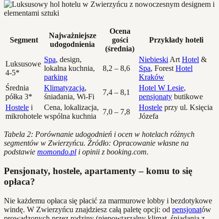
Ocena
Najważniejsze
Segment
gości
Przykłady hoteli
udogodnienia
(średnia)
Spa
, design,
Niebieski
Art
Hotel
&
Luksusowe
lokalna kuchnia,
8,2 – 8,6
Spa
, Forest
Hotel
4-5*
parking
Kraków
Średnia
Klimatyzacja
,
Hotel W Lesie
,
7,4 – 8,1
półka 3*
śniadania, Wi-Fi
pensjonaty
butikowe
Hostele
i
Cena, lokalizacja,
Hostele
przy ul. Księcia
7,0 – 7,8
mikrohotele
wspólna kuchnia
Józefa
Tabela 2: Porównanie udogodnień i ocen w hotelach różnych
segmentów w Zwierzyńcu. Źródło: Opracowanie własne na
podstawie
momondo.pl
i opinii z booking.com.
Pensjonaty, hostele, apartamenty – komu to się
opłaca?
Nie każdemu opłaca się płacić za marmurowe lobby i bezdotykowe
windę. W Zwierzyńcu znajdziesz całą paletę opcji: od
pensjonat
ów
prowadzonych przez rodziny (niepowtarzalny klimat, śniadania z