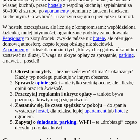
własnej kuchni), przez
hostele
z wspólną kuchnią i sypialniami za
50–100 zł za noc, po
apartamenty
premium z tarasem i aneksem
kuchennym. Co wybrać? Tu zaczyna się gra o pieniądze i komfort.
W hostelu oszczędzasz, ale licz się z kompromisami: współdzielona
łazienka, mniej intymności, ograniczone godziny zameldowania.
Pensjonaty
to złoty środek: zwykle tańsze niż
hotele
, ale oferujące
domową atmosferę, często lepszą obsługę niż sieciówki.
Apartamenty
– ideał dla rodzin i tych, którzy chcą gotować sami lub
zostawać na dłużej. Uwaga na ukryte opłaty za sprzątanie,
parking
,
a nawet… pościel!
Określ priorytety
– bezpieczeństwo? Klimat? Lokalizacja?
Każdy typ noclegu punktuje w innym obszarze.
Sprawdź
opinie
gości
– nie tylko średnią ocenę, ale i liczbę
opinii oraz ich świeżość.
Przeczytaj regulamin i ukryte opłaty
– taniość bywa
pozorna, a koszty mogą się podwoić.
Zastanów się, ile czasu spędzisz w pokoju
– do spania
wystarczy
hostel
, dla relaksu lepiej
apartament
lub
hotel
z
ogrodem.
Zapytaj o
śniadanie
,
parking
, Wi-Fi
– te „drobiazgi” często
decydują o opłacalności.