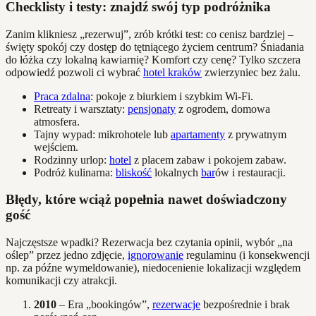
Checklisty i testy: znajdź swój typ podróżnika
Zanim klikniesz „rezerwuj”, zrób krótki test: co cenisz bardziej –
święty spokój czy dostęp do tętniącego życiem centrum? Śniadania
do łóżka czy lokalną kawiarnię? Komfort czy cenę? Tylko szczera
odpowiedź pozwoli ci wybrać
hotel kraków
zwierzyniec bez żalu.
Praca zdalna
: pokoje z biurkiem i szybkim Wi-Fi.
Retreaty i warsztaty:
pensjonaty
z ogrodem, domowa
atmosfera.
Tajny wypad: mikrohotele lub
apartamenty
z prywatnym
wejściem.
Rodzinny urlop:
hotel
z placem zabaw i pokojem zabaw.
Podróż kulinarna:
bliskość
lokalnych
bar
ów i restauracji.
Błędy, które wciąż popełnia nawet doświadczony
gość
Najczęstsze wpadki? Rezerwacja bez czytania opinii, wybór „na
oślep” przez jedno zdjęcie,
ignorowanie
regulaminu (i konsekwencji
np. za późne wymeldowanie), niedocenienie lokalizacji względem
komunikacji czy atrakcji.
2010
– Era „bookingów”,
rezerwacje
bezpośrednie i brak