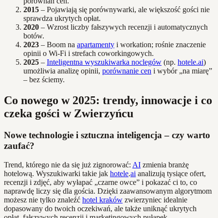
porównań cen.
2015
– Pojawiają się porównywarki, ale większość gości nie
sprawdza ukrytych opłat.
2020
– Wzrost liczby fałszywych recenzji i automatycznych
botów.
2023
– Boom na
apartamenty
i workation; rośnie znaczenie
opinii o Wi-Fi i strefach coworkingowych.
2025
–
Inteligentna wyszukiwarka noclegów
(np.
hotele.ai
)
umożliwia analizę opinii,
porównanie cen
i wybór „na miarę”
– bez ściemy.
Co nowego w 2025: trendy, innowacje i co
czeka gości w Zwierzyńcu
Nowe technologie i sztuczna inteligencja – czy warto
zaufać?
Trend, którego nie da się już zignorować:
AI
zmienia branżę
hotelową. Wyszukiwarki takie jak
hotele
.
ai
analizują tysiące ofert,
recenzji i zdjęć, aby wyłapać „czarne owce” i pokazać ci to, co
naprawdę liczy się dla gościa. Dzięki zaawansowanym algorytmom
możesz nie tylko znaleźć
hotel kraków
zwierzyniec idealnie
dopasowany do twoich oczekiwań, ale także uniknąć ukrytych
opłat, fałszywych recenzji i marketingowych pułapek.