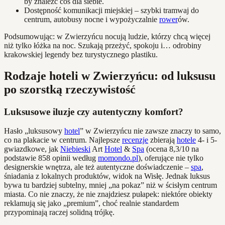
by znaleźć coś dla siebie.
Dostępność komunikacji miejskiej – szybki tramwaj do
centrum, autobusy nocne i wypożyczalnie
rower
ów.
Podsumowując: w Zwierzyńcu nocują ludzie, którzy chcą więcej
niż tylko łóżka na noc. Szukają przeżyć, spokoju i… odrobiny
krakowskiej legendy bez turystycznego plastiku.
Rodzaje hoteli w Zwierzyńcu: od luksusu
po szorstką rzeczywistość
Luksusowe iluzje czy autentyczny komfort?
Hasło „luksusowy
hotel
” w Zwierzyńcu nie zawsze znaczy to samo,
co na plakacie w centrum. Najlepsze
recenzje
zbierają
hotele
4- i 5-
gwiazdkowe, jak
Niebieski
Art
Hotel
&
Spa
(ocena 8,3/10 na
podstawie 858 opinii według
momondo.pl
), oferujące nie tylko
designerskie wnętrza, ale też autentyczne doświadczenie –
spa
,
śniadania z lokalnych produktów, widok na Wisłę. Jednak luksus
bywa tu bardziej subtelny, mniej „na pokaz” niż w ścisłym centrum
miasta. Co nie znaczy, że nie znajdziesz pułapek: niektóre obiekty
reklamują się jako „premium”, choć realnie standardem
przypominają raczej solidną trójkę.