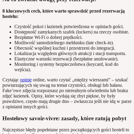
8 kluczowych cech, które warto sprawdzić przed rezerwacją
hostelu:
Czystość pokoi i łazienek potwierdzona w opiniach gości.
Dostępność zamykanych szafek (lockers) na rzeczy osobiste.
Bezpłatne Wi-Fi o dobrej prędkości.
Możliwość samodzielnego meldunku (late check-in).
Obecność wspólnej kuchni i przestrzeni do integracji.
Lokalizacja względem głównych atrakcji i stacji transportu.
Elastyczne warunki rezerwacji (bezpłatne anulowanie).
Monitoring i systemy bezpieczeństwa (keycard, kod do
wejścia).
Czytając
opinie
online, warto czytać „między wierszami” – szukać
powtarzających się uwag na temat czystości, obsługi lub hałasu.
Fake’owe zdjęcia rozpoznasz po nierealnym oświetleniu lub braku
zdjęć łazienek. Opisy, które wydają się zbyt piękne, by były
prawdziwe, często mają drugie dno – zwłaszcza jeśli nie idą w parze
z opiniami innych gości.
Hostelowy savoir-vivre: zasady, które ratują pobyt
Najczęstsze błędy popełniane przez początkujących gości hosteli to