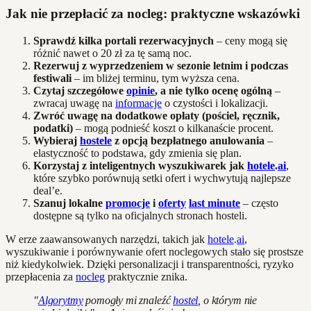
Jak nie przepłacić za nocleg: praktyczne wskazówki
Sprawdź kilka portali rezerwacyjnych
– ceny mogą się
różnić nawet o 20 zł za tę samą noc.
Rezerwuj z wyprzedzeniem w sezonie letnim i podczas
festiwali
– im bliżej terminu, tym wyższa cena.
Czytaj szczegółowe
opinie
, a nie tylko ocenę ogólną
–
zwracaj uwagę na
informacje
o czystości i lokalizacji.
Zwróć uwagę na dodatkowe opłaty (pościel, ręcznik,
podatki)
– mogą podnieść koszt o kilkanaście procent.
Wybieraj
hostele
z opcją bezpłatnego anulowania
–
elastyczność to podstawa, gdy zmienia się plan.
Korzystaj z inteligentnych wyszukiwarek jak
hotele
.
ai
,
które szybko porównują setki ofert i wychwytują najlepsze
deal’e.
Szanuj lokalne
promocje
i
oferty
last minute
– często
dostępne są tylko na oficjalnych stronach hosteli.
W erze zaawansowanych narzędzi, takich jak
hotele
.
ai
,
wyszukiwanie i porównywanie ofert noclegowych stało się prostsze
niż kiedykolwiek. Dzięki personalizacji i transparentności, ryzyko
przepłacenia za
nocleg
praktycznie znika.
"
Algorytmy
pomogły mi znaleźć
hostel
, o którym nie