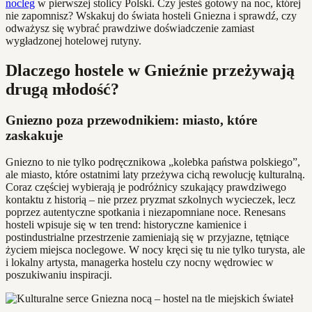
nocleg
w pierwszej stolicy Polski. Czy jesteś gotowy na noc, której
nie zapomnisz? Wskakuj do świata hosteli Gniezna i sprawdź, czy
odważysz się wybrać prawdziwe doświadczenie zamiast
wygładzonej hotelowej rutyny.
Dlaczego hostele w Gnieźnie przeżywają
drugą młodość?
Gniezno poza przewodnikiem: miasto, które
zaskakuje
Gniezno to nie tylko podręcznikowa „kolebka państwa polskiego”,
ale miasto, które ostatnimi laty przeżywa cichą rewolucję kulturalną.
Coraz częściej wybierają je podróżnicy szukający prawdziwego
kontaktu z historią – nie przez pryzmat szkolnych wycieczek, lecz
poprzez autentyczne spotkania i niezapomniane noce. Renesans
hosteli wpisuje się w ten trend: historyczne kamienice i
postindustrialne przestrzenie zamieniają się w przyjazne, tętniące
życiem miejsca noclegowe. W nocy kręci się tu nie tylko turysta, ale
i lokalny artysta, managerka hostelu czy nocny wędrowiec w
poszukiwaniu inspiracji.