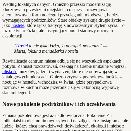
Według lokalnych danych, Gniezno przeszło modernizację
kluczowych przestrzeni miejskich, co sprzyja rozwojowi
alternatywnych form noclegu i przyciąganiu młodszych, bardziej
wymagających podróżników. Stare obiekty zyskują drugie życie –
jako
hostele
, które łączą tradycję z nowoczesnym stylem życia. To
już nie tylko łóżko, ale fascynujący punkt startowy nocnych
eksploracji.
"
Hostel
to nie tylko łóżko, to początek przygody." —
Marta, lokalna menadżerka hostelu
Rewitalizacja centrum miasta odbija się na wszystkich aspektach
pobytu. Zamiast rozczarowań, czekają na Ciebie unikalne wnętrza,
bliskość
muzeów, galerii i wydarzeń, które nie odbywają się w
katalogowych miejscach. Gniezno zrywa z przewidywalnością –
nocując w hostelu, wchodzisz w świat, gdzie przypadkowa
rozmowa w kuchni może przerodzić się w całonocną wyprawę
śladami legend.
Nowe pokolenie podróżników i ich oczekiwania
Zmiana pokoleniowa jest aż nadto widoczna. Pokolenie Z i
millenialsi to nie anonimowe sylwetki na zdjęciach z Instagrama, ale
ludzie, którzy chcą prawdziwych doświadczeń, ekologii i miejsc z