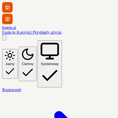
hotele.ai
Funkcje
Korzyści
Przykłady użycia
Jasny
Ciemny
Systemowy
Rozpocznij