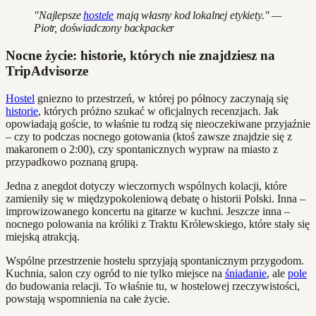
"Najlepsze
hostele
mają własny kod lokalnej etykiety." —
Piotr, doświadczony backpacker
Nocne życie: historie, których nie znajdziesz na
TripAdvisorze
Hostel
gniezno to przestrzeń, w której po północy zaczynają się
historie
, których próżno szukać w oficjalnych recenzjach. Jak
opowiadają goście, to właśnie tu rodzą się nieoczekiwane przyjaźnie
– czy to podczas nocnego gotowania (ktoś zawsze znajdzie się z
makaronem o 2:00), czy spontanicznych wypraw na miasto z
przypadkowo poznaną grupą.
Jedna z anegdot dotyczy wieczornych wspólnych kolacji, które
zamieniły się w międzypokoleniową debatę o historii Polski. Inna –
improwizowanego koncertu na gitarze w kuchni. Jeszcze inna –
nocnego polowania na króliki z Traktu Królewskiego, które stały się
miejską atrakcją.
Wspólne przestrzenie hostelu sprzyjają spontanicznym przygodom.
Kuchnia, salon czy ogród to nie tylko miejsce na
śniadanie
, ale
pole
do budowania relacji. To właśnie tu, w hostelowej rzeczywistości,
powstają wspomnienia na całe życie.