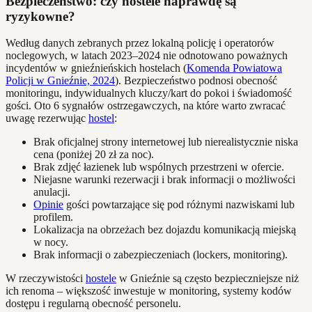
Bezpieczeństwo: czy hostele naprawdę są
ryzykowne?
Według danych zebranych przez lokalną policję i operatorów
noclegowych, w latach 2023–2024 nie odnotowano poważnych
incydentów w gnieźnieńskich hostelach (
Komenda Powiatowa
Policji w Gnieźnie, 2024
). Bezpieczeństwo podnosi obecność
monitoringu, indywidualnych kluczy/kart do pokoi i świadomość
gości. Oto 6 sygnałów ostrzegawczych, na które warto zwracać
uwagę rezerwując
hostel
:
Brak oficjalnej strony internetowej lub nierealistycznie niska
cena (poniżej 20 zł za noc).
Brak zdjęć łazienek lub wspólnych przestrzeni w ofercie.
Niejasne warunki rezerwacji i brak informacji o możliwości
anulacji.
Opinie
gości powtarzające się pod różnymi nazwiskami lub
profilem.
Lokalizacja na obrzeżach bez dojazdu komunikacją miejską
w nocy.
Brak informacji o zabezpieczeniach (lockers, monitoring).
W rzeczywistości
hostele
w Gnieźnie są często bezpieczniejsze niż
ich renoma – większość inwestuje w monitoring, systemy kodów
dostępu i regularną obecność personelu.