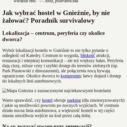
wiedział nikt." — Ania, podróżniczka
Jak wybrać hostel w Gnieźnie, by nie
żałować? Poradnik survivalowy
Lokalizacja – centrum, peryferia czy okolice
dworca?
Wybór lokalizacji hostelu w Gnieźnie to nie tylko pytanie o
odległość od Katedry. Centrum to wygoda,
bliskość
atrakcji,
restauracji i miejskiej komunikacji – ale też większy hałas. Peryferia
dają ciszę, niższe ceny i szybki dostęp do terenów zielonych (np.
Park Piastowski z dinozaurami), ale połączenia nocą bywają
ograniczone. Okolice dworca to
kompromis
: łatwy dojazd i dostęp
do lokalnych linii autobusowych.
Warto sprawdzić, czy
hostel
oferuje
parking
(dla zmotoryzowanych)
i jakie są możliwości powrotu po nocnych wyjściach. W centrum
działa nocna linia autobusowa, a większość hosteli w tej części
miasta umożliwia wejście na kod przez całą dobę.
Na co zwracać uwagę przy rezerwacji?