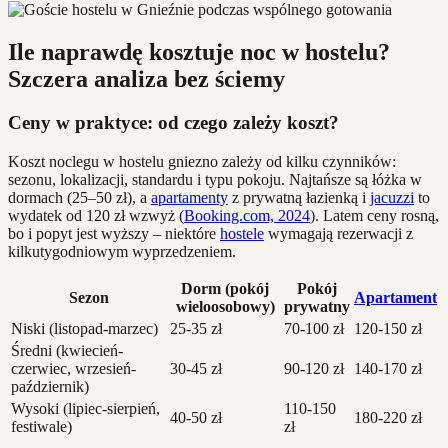
Ile naprawdę kosztuje noc w hostelu?
Szczera analiza bez ściemy
Ceny w praktyce: od czego zależy koszt?
Koszt noclegu w hostelu gniezno zależy od kilku czynników:
sezonu, lokalizacji, standardu i typu pokoju. Najtańsze są łóżka w
dormach (25–50 zł), a
apartamenty
z prywatną łazienką i
jacuzzi
to
wydatek od 120 zł wzwyż (
Booking.com, 2024
). Latem ceny rosną,
bo i popyt jest wyższy – niektóre
hostele
wymagają rezerwacji z
kilkutygodniowym wyprzedzeniem.
Dorm (pokój
Pokój
Sezon
Apartament
wieloosobowy)
prywatny
Niski (listopad-marzec)
25-35 zł
70-100 zł
120-150 zł
Średni (kwiecień-
czerwiec, wrzesień-
30-45 zł
90-120 zł
140-170 zł
październik)
Wysoki (lipiec-sierpień,
110-150
40-50 zł
180-220 zł
festiwale)
zł