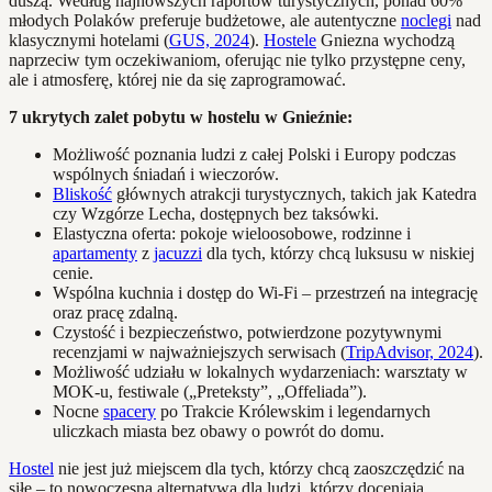
duszą. Według najnowszych raportów turystycznych, ponad 60%
młodych Polaków preferuje budżetowe, ale autentyczne
noclegi
nad
klasycznymi hotelami (
GUS, 2024
).
Hostele
Gniezna wychodzą
naprzeciw tym oczekiwaniom, oferując nie tylko przystępne ceny,
ale i atmosferę, której nie da się zaprogramować.
7 ukrytych zalet pobytu w hostelu w Gnieźnie:
Możliwość poznania ludzi z całej Polski i Europy podczas
wspólnych śniadań i wieczorów.
Bliskość
głównych atrakcji turystycznych, takich jak Katedra
czy Wzgórze Lecha, dostępnych bez taksówki.
Elastyczna oferta: pokoje wieloosobowe, rodzinne i
apartamenty
z
jacuzzi
dla tych, którzy chcą luksusu w niskiej
cenie.
Wspólna kuchnia i dostęp do Wi-Fi – przestrzeń na integrację
oraz pracę zdalną.
Czystość i bezpieczeństwo, potwierdzone pozytywnymi
recenzjami w najważniejszych serwisach (
TripAdvisor, 2024
).
Możliwość udziału w lokalnych wydarzeniach: warsztaty w
MOK-u, festiwale („Preteksty”, „Offeliada”).
Nocne
spacery
po Trakcie Królewskim i legendarnych
uliczkach miasta bez obawy o powrót do domu.
Hostel
nie jest już miejscem dla tych, którzy chcą zaoszczędzić na
siłę – to nowoczesna alternatywa dla ludzi, którzy doceniają