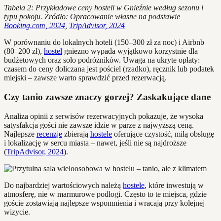
Tabela 2: Przykładowe ceny hosteli w Gnieźnie według sezonu i
typu pokoju. Źródło: Opracowanie własne na podstawie
Booking.com, 2024
,
TripAdvisor, 2024
W porównaniu do lokalnych hoteli (150–300 zł za noc) i Airbnb
(80–200 zł),
hostel
gniezno wypada wyjątkowo korzystnie dla
budżetowych oraz solo podróżników. Uwaga na ukryte opłaty:
czasem do ceny doliczana jest pościel (rzadko), ręcznik lub podatek
miejski – zawsze warto sprawdzić przed rezerwacją.
Czy tanio zawsze znaczy gorzej? Zaskakujące dane
Analiza opinii z serwisów rezerwacyjnych pokazuje, że wysoka
satysfakcja gości nie zawsze idzie w parze z najwyższą ceną.
Najlepsze
recenzje
zbierają
hostele
oferujące czystość, miłą obsługę
i lokalizację w sercu miasta – nawet, jeśli nie są najdroższe
(
TripAdvisor, 2024
).
Do najbardziej wartościowych należą
hostele
, które inwestują w
atmosferę, nie w marmurowe podłogi. Często to te miejsca, gdzie
goście zostawiają najlepsze wspomnienia i wracają przy kolejnej
wizycie.