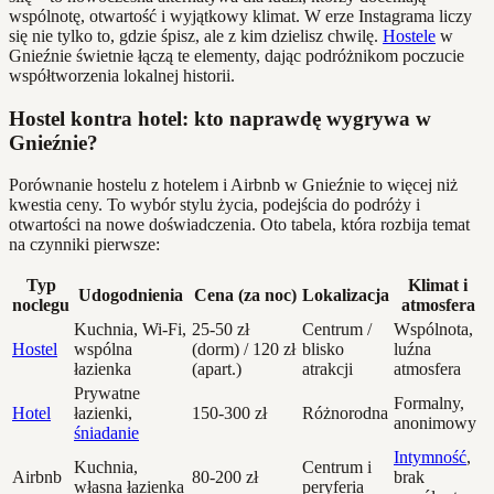
wspólnotę, otwartość i wyjątkowy klimat. W erze Instagrama liczy
się nie tylko to, gdzie śpisz, ale z kim dzielisz chwilę.
Hostele
w
Gnieźnie świetnie łączą te elementy, dając podróżnikom poczucie
współtworzenia lokalnej historii.
Hostel kontra hotel: kto naprawdę wygrywa w
Gnieźnie?
Porównanie hostelu z hotelem i Airbnb w Gnieźnie to więcej niż
kwestia ceny. To wybór stylu życia, podejścia do podróży i
otwartości na nowe doświadczenia. Oto tabela, która rozbija temat
na czynniki pierwsze:
Typ
Klimat i
Udogodnienia
Cena (za noc)
Lokalizacja
noclegu
atmosfera
Kuchnia, Wi-Fi,
25-50 zł
Centrum /
Wspólnota,
Hostel
wspólna
(dorm) / 120 zł
blisko
luźna
łazienka
(apart.)
atrakcji
atmosfera
Prywatne
Formalny,
Hotel
łazienki,
150-300 zł
Różnorodna
anonimowy
śniadanie
Intymność
,
Kuchnia,
Centrum i
Airbnb
80-200 zł
brak
własna łazienka
peryferia