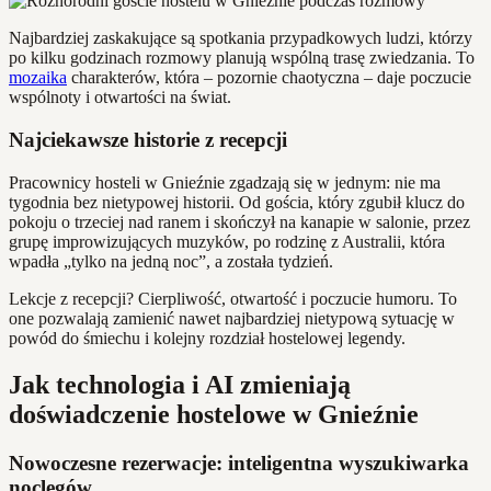
Najbardziej zaskakujące są spotkania przypadkowych ludzi, którzy
po kilku godzinach rozmowy planują wspólną trasę zwiedzania. To
mozaika
charakterów, która – pozornie chaotyczna – daje poczucie
wspólnoty i otwartości na świat.
Najciekawsze historie z recepcji
Pracownicy hosteli w Gnieźnie zgadzają się w jednym: nie ma
tygodnia bez nietypowej historii. Od gościa, który zgubił klucz do
pokoju o trzeciej nad ranem i skończył na kanapie w salonie, przez
grupę improwizujących muzyków, po rodzinę z Australii, która
wpadła „tylko na jedną noc”, a została tydzień.
Lekcje z recepcji? Cierpliwość, otwartość i poczucie humoru. To
one pozwalają zamienić nawet najbardziej nietypową sytuację w
powód do śmiechu i kolejny rozdział hostelowej legendy.
Jak technologia i AI zmieniają
doświadczenie hostelowe w Gnieźnie
Nowoczesne rezerwacje: inteligentna wyszukiwarka
noclegów