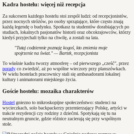
Kadra hostelu: więcej niż recepcja
Za sukcesem każdego hostelu stoi zespół ludzi: od recepcjonistów,
przez nocnych stróżów, po osoby sprzątające, które często znają
każdą legendę o budynku. Spotkasz tu studentów dorabiających po
studiach, lokalnych pasjonatów historii oraz obcokrajowców, którzy
kiedyś przyjechali tylko na chwilę, a zostali na lata.
"Tutaj codziennie poznaję kogoś, kto zmienia moje
spojrzenie na świat." — Bartek, recepcjonista
To właśnie kadra tworzy atmosferę – od pierwszego „cześć”, przez
porady
co zwiedzić, aż po wspólne wieczory przy planszówkach.
W wielu hostelach pracownicy stali się ambasadorami lokalnej
kultury i animatorami miejskiego życia.
Goście hostelu: mozaika charakterów
Hostel
gniezno to mikroskopijne społeczeństwo: studenci na
wycieczkach, solo backpackerzy przemierzający Polskę, artyści w
trakcie rezydencji czy rodziny z dziećmi. Spotykają się tu na
neutralnym gruncie, gdzie różnice zacierają się przy wspólnym
stole.