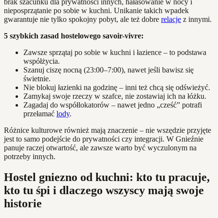
brak szacunku dla prywatności innych, hałasowanie w nocy i
nieposprzątanie po sobie w kuchni. Unikanie takich wpadek
gwarantuje nie tylko spokojny pobyt, ale też dobre
relacje
z innymi.
5 szybkich zasad hostelowego savoir-vivre:
Zawsze sprzątaj po sobie w kuchni i łazience – to podstawa
współżycia.
Szanuj ciszę nocną (23:00–7:00), nawet jeśli bawisz się
świetnie.
Nie blokuj łazienki na godzinę – inni też chcą się odświeżyć.
Zamykaj swoje rzeczy w szafce, nie zostawiaj ich na łóżku.
Zagadaj do współlokatorów – nawet jedno „cześć” potrafi
przełamać
lody
.
Różnice kulturowe również mają znaczenie – nie wszędzie przyjęte
jest to samo podejście do prywatności czy integracji. W Gnieźnie
panuje raczej otwartość, ale zawsze warto być wyczulonym na
potrzeby innych.
Hostel gniezno od kuchni: kto tu pracuje,
kto tu śpi i dlaczego wszyscy mają swoje
historie