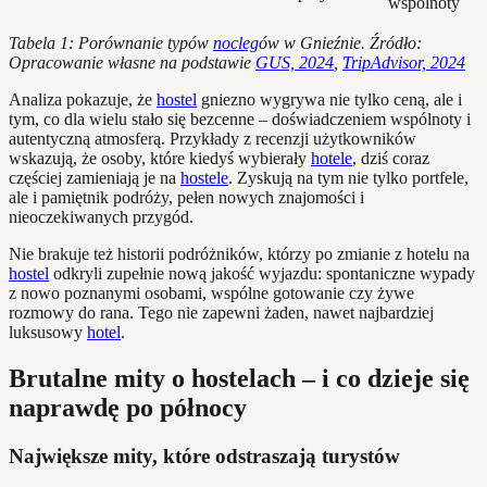
wspólnoty
Tabela 1: Porównanie typów
nocleg
ów w Gnieźnie. Źródło:
Opracowanie własne na podstawie
GUS, 2024
,
TripAdvisor, 2024
Analiza pokazuje, że
hostel
gniezno wygrywa nie tylko ceną, ale i
tym, co dla wielu stało się bezcenne – doświadczeniem wspólnoty i
autentyczną atmosferą. Przykłady z recenzji użytkowników
wskazują, że osoby, które kiedyś wybierały
hotele
, dziś coraz
częściej zamieniają je na
hostele
. Zyskują na tym nie tylko portfele,
ale i pamiętnik podróży, pełen nowych znajomości i
nieoczekiwanych przygód.
Nie brakuje też historii podróżników, którzy po zmianie z hotelu na
hostel
odkryli zupełnie nową jakość wyjazdu: spontaniczne wypady
z nowo poznanymi osobami, wspólne gotowanie czy żywe
rozmowy do rana. Tego nie zapewni żaden, nawet najbardziej
luksusowy
hotel
.
Brutalne mity o hostelach – i co dzieje się
naprawdę po północy
Największe mity, które odstraszają turystów