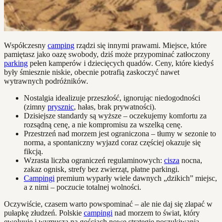
Współczesny
camping
rządzi się innymi prawami. Miejsce, które
pamiętasz jako oazę swobody, dziś może przypominać zatłoczony
parking
pełen kamperów i dziecięcych quadów. Ceny, które kiedyś
były śmiesznie niskie, obecnie potrafią zaskoczyć nawet
wytrawnych podróżników.
Nostalgia idealizuje przeszłość, ignorując niedogodności
(zimny
prysznic
, hałas, brak prywatności).
Dzisiejsze standardy są wyższe – oczekujemy komfortu za
rozsądną cenę, a nie kompromisu za wszelką cenę.
Przestrzeń nad morzem jest ograniczona – tłumy w sezonie to
norma, a spontaniczny wyjazd coraz częściej okazuje się
fikcją.
Wzrasta liczba ograniczeń regulaminowych:
cisza
nocna,
zakaz ognisk, strefy bez zwierząt, płatne parkingi.
Campingi
premium wyparły wiele dawnych „dzikich” miejsc,
a z nimi – poczucie totalnej wolności.
Oczywiście, czasem warto powspominać – ale nie daj się złapać w
pułapkę złudzeń. Polskie
campingi
nad morzem to świat, który
ewoluuje i wymusza na gościach nowe strategie poszukiwania