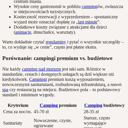
centrum miasta.
Wysokie ceny gastronomii w pobliżu
camping
ów, zwłaszcza
w miejscowościach turystycznych.
Konieczność rezerwacji z wyprzedzeniem – spontaniczny
wyjazd może oznaczać dopłatę za „
last minute
”.
Dodatkowe koszty związane z atrakcjami dla dzieci
(
animacje
, dmuchańce, warsztaty).
Warto dokładnie czytać
regulaminy
i pytać o wszystkie szczegóły –
to, co wydaje się „w cenie”, często jest płatne ekstra.
Porównanie: campingi premium vs. budżetowe
Nie każdy
camping nad morzem
jest taki sam. Różnice w
standardzie, cenach i dostępnych usługach są dziś większe niż
kiedykolwiek.
Campingi
premium kuszą wyposażeniem,
nowoczesnymi sanitariatami, rozbudowaną infrastrukturą, a nawet
spa
czy restauracją na miejscu. Budżetowe pola – to podstawowy
standard i minimum wygody.
Kryterium
Camping
premium
Camping
budżetowy
Cena za noc/os.
45-70 zł
28-35 zł
Starsze, często
Nowoczesne, czyste,
Sanitariaty
wymagające
ogrzewane