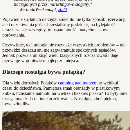
naciąganych przez marketingowe slogany."
— WerandaWeekend.pl,
2024
Pojawienie się takich narzędzi zmieniło nie tylko sposób rezerwacji,
ale i oczekiwania gości. Przestaliśmy godzić się na bylejakość –
teraz liczą się szczegóły, transparentność i natychmiastowe
porównania.
Oczywiście, technologia nie rozwiąże wszystkich problemów – nie
przewidzi deszczu ani nie zagwarantuje spokojnych sąsiadów.
Jednak pozwala uniknąć wielu klasycznych rozczarowań i daje
przewagę w gonitwie o najlepsze miejsca.
Dlaczego nostalgia bywa pułapką?
Dla wielu dorosłych Polaków
camping nad morzem
to wehikuł
czasu do dzieciństwa. Pamiętasz smak oranżady w plastikowym
kubku, trzaskanie namiotu na wietrze i bezkres piasku? To były inne
czasy, inna skala i... inne oczekiwania. Nostalgia, choć piękna,
bywa zdradliwa.