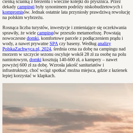
cienką ścianką z brezentu i wieczne kolejki do prysznica. Przez
dekady
campingi
były synonimem podróży niskobudżetowych i
kompromis
ów. Jednak ostatnie lata przyniosły prawdziwą rewolucję
na polskim wybrzeżu.
Rosnąca liczba turystów, inwestycje i zmieniające się oczekiwania
sprawiły, że wiele
camping
ów przeszło metamorfozę. Powstają
nowoczesne
domki
, komfortowe parcele z podłączeniem prądu i
wody, a nawet prywatne
SPA
czy baseny. Według
analizy
PolskaZachwyca.pl, 2024
, średnia cena za dobę na campingu nad
morzem w szczycie sezonu oscyluje wokół 28 zł za osobę na polu
namiotowym,
domki
kosztują 140-600 zł, a kampery – nawet
powyżej 600 zł za dobę. Wzrosła jakość sanitariatów i
infrastruktury, choć wciąż spotkać można miejsca, gdzie z łazienek
lepiej korzystać w klapkach.