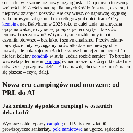
sosnach i wieczorne rozmowy przy ognisku. Dla jednych to esencja
wolności i bliskości z naturą, dla innych źródło frustracji, ciasnoty i
nieprzewidzianych kosztów. Ale czy wiesz, co naprawdę kryje się
za kolorowymi zdjęciami i marketingowymi obietnicami? Czy
kemping
nad Bałtykiem w 2025 roku to dalej tania, autentyczna
opcja na wakacje czy raczej pułapka pełna ukrytych kosztów,
tłumów i rozczarowań? W tym artykule rozbieramy temat na
czynniki pierwsze – bez lukru i sentymentalizmu. Prześwietlamy
największe mity, wyciągamy na światło dzienne niewygodne
prawdy, ale pokazujemy też ciche szanse i mniej znane perełki. To
nie jest kolejny
poradnik
w stylu: „gdzie rozbić namiot”. To brutalna
wiwisekcja fenomenu
camping
ów nad morzem, której nikt dotąd nie
odważył się przeprowadzić. Jeśli naprawdę chcesz zrozumieć, na co
się piszesz – czytaj dalej.
Nowa era campingów nad morzem: od
PRL do AI
Jak zmieniły się polskie campingi w ostatnich
dekadach?
Wyobraź sobie typowy
camping
nad Bałtykiem z lat 90. –
prowizoryczne sanitariaty,
pole namiotowe
na ugorze, sąsiedzi za