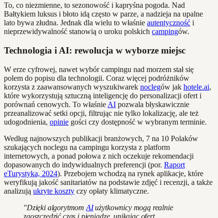
To, co niezmienne, to sezonowość i kapryśna pogoda. Nad
Bałtykiem luksus i błoto idą często w parze, a nadzieja na upalne
lato bywa złudna. Jednak dla wielu to właśnie
autentyczność
i
nieprzewidywalność stanowią o uroku polskich
camping
ów.
Technologia i AI: rewolucja w wyborze miejsc
W erze cyfrowej, nawet wybór campingu nad morzem stał się
polem do popisu dla technologii. Coraz więcej podróżników
korzysta z zaawansowanych wyszukiwarek
nocleg
ów jak
hotele.ai
,
które wykorzystują sztuczną inteligencję do personalizacji ofert i
porównań cenowych. To właśnie
AI
pozwala błyskawicznie
przeanalizować setki opcji, filtrując nie tylko lokalizację, ale też
udogodnienia,
opinie
gości czy dostępność w wybranym terminie.
Według najnowszych publikacji branżowych, 7 na 10 Polaków
szukających noclegu na campingu korzysta z platform
internetowych, a ponad połowa z nich oczekuje rekomendacji
dopasowanych do indywidualnych preferencji (por.
Raport
eTurystyka, 2024
). Przebojem wchodzą na rynek aplikacje, które
weryfikują jakość sanitariatów na podstawie zdjęć i recenzji, a także
analizują
ukryte koszty
czy opłaty klimatyczne.
"Dzięki algorytmom
AI
użytkownicy mogą realnie
zaoszczędzić czas i pieniądze, unikając ofert