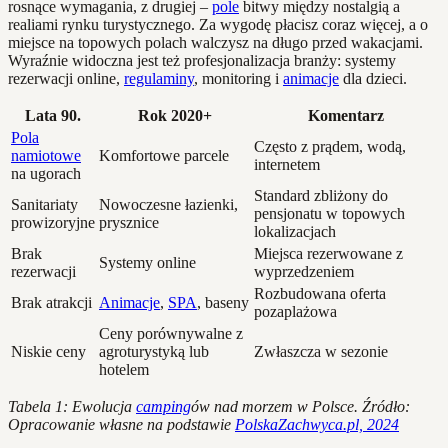
rosnące wymagania, z drugiej –
pole
bitwy między nostalgią a
realiami rynku turystycznego. Za wygodę płacisz coraz więcej, a o
miejsce na topowych polach walczysz na długo przed wakacjami.
Wyraźnie widoczna jest też profesjonalizacja branży: systemy
rezerwacji online,
regulaminy
, monitoring i
animacje
dla dzieci.
Lata 90.
Rok 2020+
Komentarz
Pola
Często z prądem, wodą,
namiotowe
Komfortowe parcele
internetem
na ugorach
Standard zbliżony do
Sanitariaty
Nowoczesne łazienki,
pensjonatu w topowych
prowizoryjne
prysznice
lokalizacjach
Brak
Miejsca rezerwowane z
Systemy online
rezerwacji
wyprzedzeniem
Rozbudowana oferta
Brak atrakcji
Animacje
,
SPA
, baseny
pozaplażowa
Ceny porównywalne z
Niskie ceny
agroturystyką lub
Zwłaszcza w sezonie
hotelem
Tabela 1: Ewolucja
camping
ów nad morzem w Polsce. Źródło:
Opracowanie własne na podstawie
PolskaZachwyca.pl, 2024