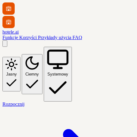
hotele.ai
Funkcje
Korzyści
Przykłady użycia
FAQ
Jasny
Ciemny
Systemowy
Rozpocznij