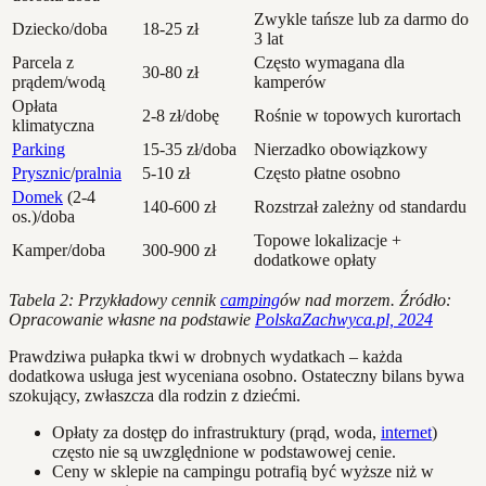
Zwykle tańsze lub za darmo do
Dziecko/doba
18-25 zł
3 lat
Parcela z
Często wymagana dla
30-80 zł
prądem/wodą
kamperów
Opłata
2-8 zł/dobę
Rośnie w topowych kurortach
klimatyczna
Parking
15-35 zł/doba
Nierzadko obowiązkowy
Prysznic
/
pralnia
5-10 zł
Często płatne osobno
Domek
(2-4
140-600 zł
Rozstrzał zależny od standardu
os.)/doba
Topowe lokalizacje +
Kamper/doba
300-900 zł
dodatkowe opłaty
Tabela 2: Przykładowy cennik
camping
ów nad morzem. Źródło:
Opracowanie własne na podstawie
PolskaZachwyca.pl, 2024
Prawdziwa pułapka tkwi w drobnych wydatkach – każda
dodatkowa usługa jest wyceniana osobno. Ostateczny bilans bywa
szokujący, zwłaszcza dla rodzin z dziećmi.
Opłaty za dostęp do infrastruktury (prąd, woda,
internet
)
często nie są uwzględnione w podstawowej cenie.
Ceny w sklepie na campingu potrafią być wyższe niż w