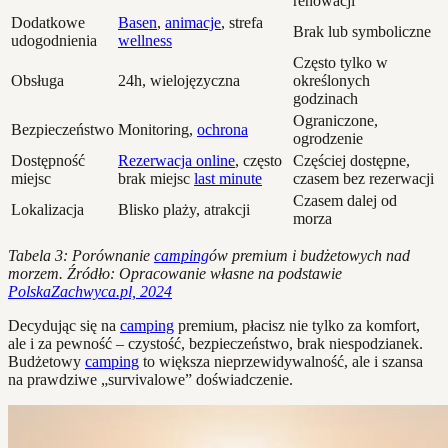
renowacji
Dodatkowe
Basen
,
animacje
, strefa
Brak lub symboliczne
udogodnienia
wellness
Często tylko w
Obsługa
24h, wielojęzyczna
określonych
godzinach
Ograniczone,
Bezpieczeństwo
Monitoring,
ochrona
ogrodzenie
Dostępność
Rezerwacja online
, często
Częściej dostępne,
miejsc
brak miejsc
last minute
czasem bez rezerwacji
Czasem dalej od
Lokalizacja
Blisko plaży, atrakcji
morza
Tabela 3: Porównanie
camping
ów premium i budżetowych nad
morzem. Źródło: Opracowanie własne na podstawie
PolskaZachwyca.pl, 2024
Decydując się na
camping
premium, płacisz nie tylko za komfort,
ale i za pewność – czystość, bezpieczeństwo, brak niespodzianek.
Budżetowy
camping
to większa nieprzewidywalność, ale i szansa
na prawdziwe „survivalowe” doświadczenie.