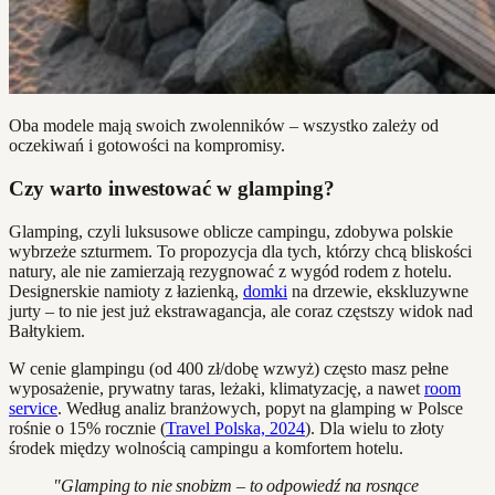
Oba modele mają swoich zwolenników – wszystko zależy od
oczekiwań i gotowości na kompromisy.
Czy warto inwestować w glamping?
Glamping, czyli luksusowe oblicze campingu, zdobywa polskie
wybrzeże szturmem. To propozycja dla tych, którzy chcą bliskości
natury, ale nie zamierzają rezygnować z wygód rodem z hotelu.
Designerskie namioty z łazienką,
domki
na drzewie, ekskluzywne
jurty – to nie jest już ekstrawagancja, ale coraz częstszy widok nad
Bałtykiem.
W cenie glampingu (od 400 zł/dobę wzwyż) często masz pełne
wyposażenie, prywatny taras, leżaki, klimatyzację, a nawet
room
service
. Według analiz branżowych, popyt na glamping w Polsce
rośnie o 15% rocznie (
Travel Polska, 2024
). Dla wielu to złoty
środek między wolnością campingu a komfortem hotelu.
"Glamping to nie snobizm – to odpowiedź na rosnące