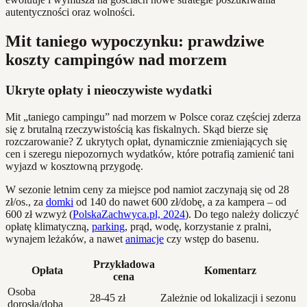
autentyczności oraz wolności.
Mit taniego wypoczynku: prawdziwe
koszty campingów nad morzem
Ukryte opłaty i nieoczywiste wydatki
Mit „taniego campingu” nad morzem w Polsce coraz częściej zderza
się z brutalną rzeczywistością kas fiskalnych. Skąd bierze się
rozczarowanie? Z ukrytych opłat, dynamicznie zmieniających się
cen i szeregu niepozornych wydatków, które potrafią zamienić tani
wyjazd w kosztowną przygodę.
W sezonie letnim ceny za miejsce pod namiot zaczynają się od 28
zł/os., za
domki
od 140 do nawet 600 zł/dobę, a za kampera – od
600 zł wzwyż (
PolskaZachwyca.pl, 2024
). Do tego należy doliczyć
opłatę klimatyczną,
parking
, prąd, wodę, korzystanie z pralni,
wynajem leżaków, a nawet
animacje
czy wstęp do basenu.
Przykładowa
Opłata
Komentarz
cena
Osoba
28-45 zł
Zależnie od lokalizacji i sezonu
dorosła/doba