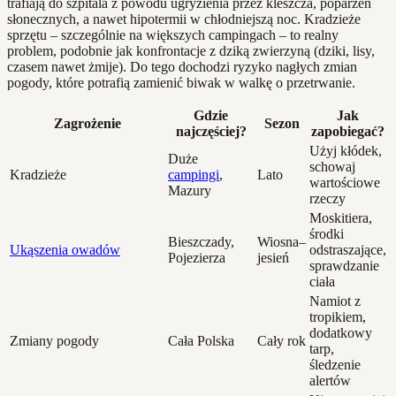
trafiają do szpitala z powodu ugryzienia przez kleszcza, poparzeń
słonecznych, a nawet hipotermii w chłodniejszą noc. Kradzieże
sprzętu – szczególnie na większych campingach – to realny
problem, podobnie jak konfrontacje z dziką zwierzyną (dziki, lisy,
czasem nawet żmije). Do tego dochodzi ryzyko nagłych zmian
pogody, które potrafią zamienić biwak w walkę o przetrwanie.
Gdzie
Jak
Zagrożenie
Sezon
najczęściej?
zapobiegać?
Użyj kłódek,
Duże
schowaj
Kradzieże
campingi
,
Lato
wartościowe
Mazury
rzeczy
Moskitiera,
środki
Bieszczady,
Wiosna–
Ukąszenia owadów
odstraszające,
Pojezierza
jesień
sprawdzanie
ciała
Namiot z
tropikiem,
dodatkowy
Zmiany pogody
Cała Polska
Cały rok
tarp,
śledzenie
alertów