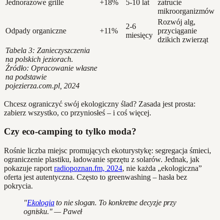
Jednorazowe grille
+18%
5-10 lat
zatrucie
mikroorganizmów
Rozwój alg,
2-6
Odpady organiczne
+11%
przyciąganie
miesięcy
dzikich zwierząt
Tabela 3: Zanieczyszczenia
na polskich jeziorach.
Źródło: Opracowanie własne
na podstawie
pojezierza.com.pl, 2024
Chcesz ograniczyć swój ekologiczny ślad? Zasada jest prosta:
zabierz wszystko, co przyniosłeś – i coś więcej.
Czy eco-camping to tylko moda?
Rośnie liczba miejsc promujących ekoturystykę: segregacja śmieci,
ograniczenie plastiku, ładowanie sprzętu z solarów. Jednak, jak
pokazuje raport
radiopoznan.fm, 2024
, nie każda „ekologiczna”
oferta jest autentyczna. Często to greenwashing – hasła bez
pokrycia.
"
Ekologia
to nie slogan. To konkretne decyzje przy
ognisku." — Paweł