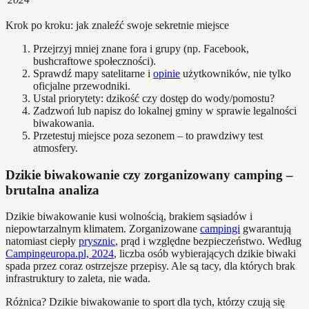
Krok po kroku: jak znaleźć swoje sekretnie miejsce
Przejrzyj mniej znane fora i grupy (np. Facebook,
bushcraftowe społeczności).
Sprawdź mapy satelitarne i
opinie
użytkowników, nie tylko
oficjalne przewodniki.
Ustal priorytety: dzikość czy dostęp do wody/pomostu?
Zadzwoń lub napisz do lokalnej gminy w sprawie legalności
biwakowania.
Przetestuj miejsce poza sezonem – to prawdziwy test
atmosfery.
Dzikie biwakowanie czy zorganizowany camping –
brutalna analiza
Dzikie biwakowanie kusi wolnością, brakiem sąsiadów i
niepowtarzalnym klimatem. Zorganizowane
campingi
gwarantują
natomiast ciepły
prysznic
, prąd i względne bezpieczeństwo. Według
Campingeuropa.pl, 2024
, liczba osób wybierających dzikie biwaki
spada przez coraz ostrzejsze przepisy. Ale są tacy, dla których brak
infrastruktury to zaleta, nie wada.
Różnica? Dzikie biwakowanie to sport dla tych, którzy czują się