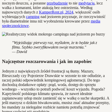
nocnym deszczu, a poranne
przebudzenie
to nie
medytacja
, lecz
walka z komarami, które atakują bez ostrzeżenia. Według
najnowszych danych z
KamperRent.pl, 2024
, większość osób
wybierających
camping
nad jeziorem przyznaje, że rzeczywistość
była diametralnie inna niż wyobrażenia kreowane przez
media
społecznościowe
.
"Wyjeżdżając pierwszy raz, myślałem, że to będzie jak z
filmu. Szybko zweryfikowałem swoje marzenia."
— Dawid
Najczęstsze rozczarowania i jak im zapobiec
Jednym z największych źródeł frustracji są tłumy. Mazury,
Bieszczady czy Pojezierze Drawskie w sezonie to nie odludzie, a
raczej polski odpowiednik kempingowej aglomeracji. Do tego
dochodzą dodatkowe opłaty: prąd, woda, dostęp do sprzętu
wodnego – wszystko to potrafi podwoić koszt wyjazdu. Pogoda?
Kapryśność polskiego klimatu sprawia, że nawet idealnie
zaplanowany urlop może zamienić się w walkę o suche skarpetki. A
jeśli marzysz o dzikim biwakowaniu, musisz znać aktualne przepisy,
bo mandaty za nielegalne rozbicie namiotu potrafią zrujnować
humor szybciej niż gradobicie.