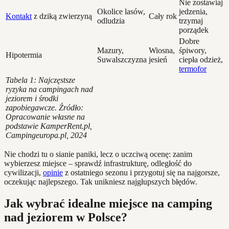
Nie zostawiaj
Okolice lasów,
jedzenia,
Kontakt
z dziką zwierzyną
Cały rok
odludzia
trzymaj
porządek
Dobre
Mazury,
Wiosna,
śpiwory,
Hipotermia
Suwalszczyzna
jesień
ciepła odzież,
termofor
Tabela 1: Najczęstsze
ryzyka na campingach nad
jeziorem i środki
zapobiegawcze. Źródło:
Opracowanie własne na
podstawie KamperRent.pl,
Campingeuropa.pl, 2024
Nie chodzi tu o sianie paniki, lecz o uczciwą ocenę: zanim
wybierzesz miejsce – sprawdź infrastrukturę, odległość do
cywilizacji,
opinie
z ostatniego sezonu i przygotuj się na najgorsze,
oczekując najlepszego. Tak unikniesz najgłupszych błędów.
Jak wybrać idealne miejsce na camping
nad jeziorem w Polsce?