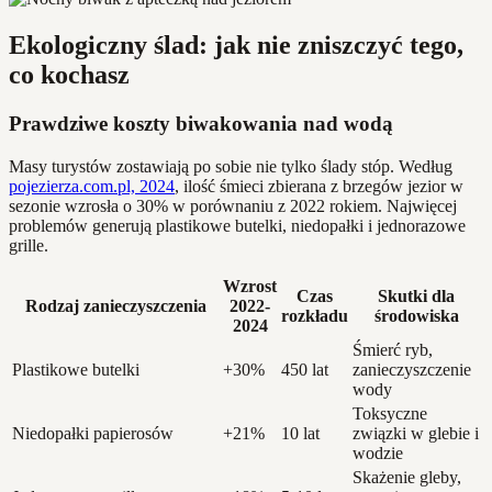
Ekologiczny ślad: jak nie zniszczyć tego,
co kochasz
Prawdziwe koszty biwakowania nad wodą
Masy turystów zostawiają po sobie nie tylko ślady stóp. Według
pojezierza.com.pl, 2024
, ilość śmieci zbierana z brzegów jezior w
sezonie wzrosła o 30% w porównaniu z 2022 rokiem. Najwięcej
problemów generują plastikowe butelki, niedopałki i jednorazowe
grille.
Wzrost
Czas
Skutki dla
Rodzaj zanieczyszczenia
2022-
rozkładu
środowiska
2024
Śmierć ryb,
Plastikowe butelki
+30%
450 lat
zanieczyszczenie
wody
Toksyczne
Niedopałki papierosów
+21%
10 lat
związki w glebie i
wodzie
Skażenie gleby,