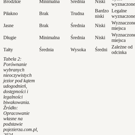
Brodzkie
Minimalna
Średnia
Niski
wyznaczon
Bardzo
Legalne
Piłakno
Brak
Trudna
niski
wyznaczon
Wyznaczon
Jasne
Brak
Średnia
Niski
miejsca
Wyznaczon
Długie
Minimalna
Średnia
Niski
miejsca
Zależne od
Tałty
Średnia
Wysoka
Średni
odcinka
Tabela 2:
Porównanie
wybranych
nieoczywistych
jezior pod kątem
udogodnień,
dostępności i
legalności
biwakowania.
Źródło:
Opracowanie
własne na
podstawie
pojezierza.com.pl,
2024