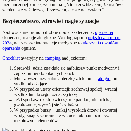
przemoczonej kurtce, wspomina: „Nie przewidziałem, że majówka
zamieni się w śnieżycę. Przeżyłem, ale się nauczyłem.”
Bezpieczeństwo, zdrowie i nagłe sytuacje
Nad wodą nietrudno o drobne urazy: skaleczenia,
oparzenia
słoneczne, reakcje alergiczne. Według raportu
pojezierza.com.pl,
2024
, najczęstsze interwencje medyczne to
ukąszenia owadów
i
oparzenia
ogniem.
Checklist
awaryjny na
camping
nad jeziorem:
Sprawdź, gdzie znajduje się najbliższy punkt medyczny i
zapisz numer do lokalnych służb.
Miej zawsze przy sobie apteczkę z lekami na
alergie
, ból i
środki odkażające.
W przypadku utraty orientacji: zachowaj spokój, wracaj
wzdłuż linii brzegu, oznaczaj trasę.
Jeśli spotkasz dzikie zwierzę: nie panikuj, nie uciekaj
gwałtownie, wycofaj się bez hałasu.
W przypadku burzy – unikaj wysokich drzew i otwartej
wody, znajdź schronienie w aucie lub namiocie bez
metalowych elementów.