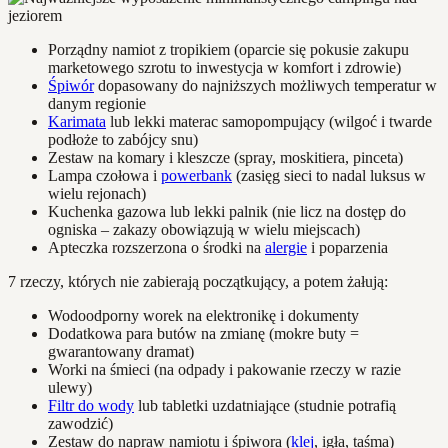
Porządny namiot z tropikiem (oparcie się pokusie zakupu
marketowego szrotu to inwestycja w komfort i zdrowie)
Śpiwór
dopasowany do najniższych możliwych temperatur w
danym regionie
Karimata
lub lekki materac samopompujący (wilgoć i twarde
podłoże to zabójcy snu)
Zestaw na komary i kleszcze (spray, moskitiera, pinceta)
Lampa czołowa i
powerbank
(zasięg sieci to nadal luksus w
wielu rejonach)
Kuchenka gazowa lub lekki palnik (nie licz na dostęp do
ogniska – zakazy obowiązują w wielu miejscach)
Apteczka rozszerzona o środki na
alergie
i poparzenia
7 rzeczy, których nie zabierają początkujący, a potem żałują:
Wodoodporny worek na elektronikę i dokumenty
Dodatkowa para butów na zmianę (mokre buty =
gwarantowany dramat)
Worki na śmieci (na odpady i pakowanie rzeczy w razie
ulewy)
Filtr do wody
lub tabletki uzdatniające (studnie potrafią
zawodzić)
Zestaw do napraw namiotu i śpiwora (
klej
, igła, taśma)