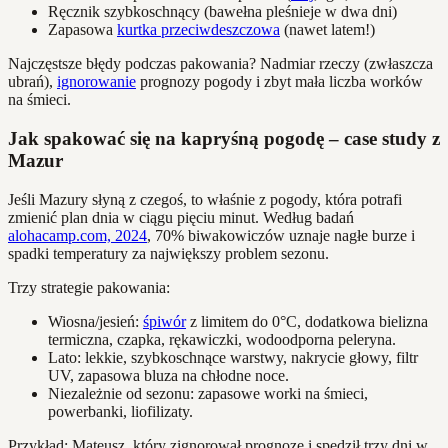
Ręcznik szybkoschnący (bawełna pleśnieje w dwa dni)
Zapasowa
kurtka przeciwdeszczowa
(nawet latem!)
Najczęstsze błędy podczas pakowania? Nadmiar rzeczy (zwłaszcza
ubrań),
ignorowanie
prognozy pogody i zbyt mała liczba worków
na śmieci.
Jak spakować się na kapryśną pogodę – case study z
Mazur
Jeśli Mazury słyną z czegoś, to właśnie z pogody, która potrafi
zmienić plan dnia w ciągu pięciu minut. Według badań
alohacamp.com, 2024
, 70% biwakowiczów uznaje nagłe burze i
spadki temperatury za największy problem sezonu.
Trzy strategie pakowania:
Wiosna/jesień:
śpiwór
z limitem do 0°C, dodatkowa bielizna
termiczna, czapka, rękawiczki, wodoodporna peleryna.
Lato: lekkie, szybkoschnące warstwy, nakrycie głowy, filtr
UV, zapasowa bluza na chłodne noce.
Niezależnie od sezonu: zapasowe worki na śmieci,
powerbanki, liofilizaty.
Przykład: Mateusz, który zignorował prognozę i spędził trzy dni w