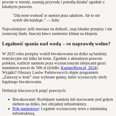
pewnie w terenie, szanują przyrodę i potrafią działać zgodnie z
lokalnym prawem.
"Dla mnie wolność to namiot poza szlakiem. Ale to nie
wybór dla każdego." — Julia
Najważniejsze: jeśli stawiasz na dzikość, znaj lokalne przepisy i nie
zostawiaj śladu. Inaczej łatwo zamienisz klimat na kłopoty.
Legalność spania nad wodą – co naprawdę wolno?
W 2025 roku przepisy wokół biwakowania na dziko są bardziej
restrykcyjne niż kilka lat temu. Zgodnie z aktualnym prawem
polskim, rozbicie namiotu poza wyznaczonymi miejscami grozi
mandatem nawet do 500 zł (źródło:
KamperRent.pl, 2024
).
Wyjątki? Obszary Lasów Państwowych objęte programem
„Zanocuj w lesie” oraz wybrane gminy, które wyznaczyły strefy
legalnego biwakowania.
Definicje kluczowych pojęć prawnych:
Biwakowanie: Rozbijanie namiotu lub nocowanie pod gołym
niebem na dziko, bez oficjalnej infrastruktury.
Pole namiotowe
: Legalnie wyznaczony teren z minimalną
infrastrukturą.