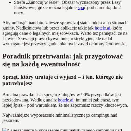
Strefa „Zanocuj w lesie”: Obszar wyznaczony przez Lasy
Państwowe, gdzie można legalnie
spa
ć pod chmurką do 2
nocy.
Aby uniknąć mandatu, zawsze sprawdzaj status miejsca na stronach
gminy, Nadleśnictwa lub przez aplikacje takie jak
hotele
.
ai
, które
agregują dane o legalnych miejscówkach. Warto też pamiętać, że na
Litwie i Słowacji prawo bywa mniej restrykcyjne, ale nadal
wymagane jest przestrzeganie lokalnych zasad ochrony środowiska.
Poradnik przetrwania: jak przygotować
się na każdą ewentualność
Sprzęt, który uratuje ci wyjazd – i ten, którego nie
potrzebujesz
Brutalna prawda: lista sprzętu z blogów w 90% przypadków jest
przeładowana. Według analiz
hotele
.
ai
, im mniej zabierasz, tym
lepiej śpisz – pod warunkiem, że nie zapomnisz rzeczy kluczowych.
Najważniejsze wyposażenie minimalistycznego campingu nad
jeziorem: