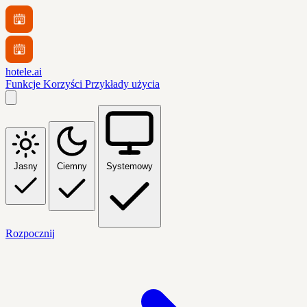
hotele.ai
Funkcje
Korzyści
Przykłady użycia
Jasny
Ciemny
Systemowy
Rozpocznij