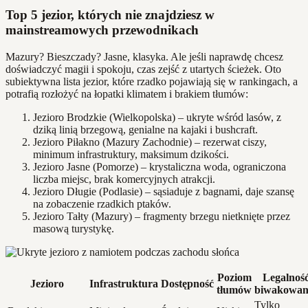
Top 5 jezior, których nie znajdziesz w
mainstreamowych przewodnikach
Mazury? Bieszczady? Jasne, klasyka. Ale jeśli naprawdę chcesz
doświadczyć magii i spokoju, czas zejść z utartych ścieżek. Oto
subiektywna lista jezior, które rzadko pojawiają się w rankingach, a
potrafią rozłożyć na łopatki klimatem i brakiem tłumów:
Jezioro Brodzkie (Wielkopolska) – ukryte wśród lasów, z
dziką linią brzegową, genialne na kajaki i bushcraft.
Jezioro Piłakno (Mazury Zachodnie) – rezerwat ciszy,
minimum infrastruktury, maksimum dzikości.
Jezioro Jasne (Pomorze) – krystaliczna woda, ograniczona
liczba miejsc, brak komercyjnych atrakcji.
Jezioro Długie (Podlasie) – sąsiaduje z bagnami, daje szansę
na zobaczenie rzadkich ptaków.
Jezioro Tałty (Mazury) – fragmenty brzegu nietknięte przez
masową turystykę.
Poziom
Legalnoś
Jezioro
Infrastruktura
Dostępność
tłumów
biwakowan
Tylko