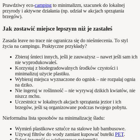
Prawdziwy eco-
camping
to minimalizm, szacunek do lokalnej
przyrody i aktywne działania (np. udział w akcjach sprzątania
brzegów).
Jak zostawić miejsce lepszym niż je zastałeś
Zasada leave no trace nie ogranicza się do nieśmiecenia. To styl
życia na campingu. Praktyczne przykłady?
Zbieraj śmieci innych, jeśli je zauważysz – nawet jeśli sam ich
nie wyprodukowałeś.
Korzystaj z biodegradowalnych środków czystości i
minimalizuj użycie plastiku.
Wybieraj miejsca wyznaczone do ognisk – nie rozpalaj ognia
na dziko.
Nie ingeruj w roślinność – nie wyrywaj dzikich kwiatów, nie
niszcz mchu.
Uczestnicz w lokalnych akcjach sprzątania jezior i ich
brzegów, jeśli są organizowane podczas twojego pobytu.
Nieformalna lista sposobów na minimalizację śladu:
Wymień plastikowe sztućce na stalowe lub bambusowe.
Używaj filtrów do wody zamiast kupować butelki
PET
.
Pakuj żywność w wielorazowe pojemniki.