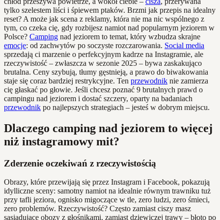
chłód przeszywa powietrze, a wokół ciebie –
cisza
, przerywana
tylko szelestem liści i śpiewem ptaków. Brzmi jak przepis na idealny
reset? A może jak scena z reklamy, która nie ma nic wspólnego z
tym, co czeka cię, gdy rozbijesz namiot nad popularnym jeziorem w
Polsce?
Camping
nad jeziorem to temat, który wzbudza skrajne
emocje
: od zachwytów po soczyste rozczarowania.
Social media
sprzedają ci marzenie o perfekcyjnym kadrze na Instagramie, ale
rzeczywistość – zwłaszcza w sezonie 2025 – bywa zaskakująco
brutalna. Ceny szybują, tłumy gęstnieją, a prawo do biwakowania
staje się coraz bardziej restrykcyjne. Ten
przewodnik
nie zamierza
cię głaskać po głowie. Jeśli chcesz poznać 9 brutalnych prawd o
campingu nad jeziorem i dostać szczery, oparty na badaniach
przewodnik
po najlepszych strategiach – jesteś w dobrym miejscu.
Dlaczego camping nad jeziorem to więcej
niż instagramowy mit?
Zderzenie oczekiwań z rzeczywistością
Obrazy, które przewijają się przez Instagram i Facebook, pokazują
idylliczne sceny: samotny namiot na idealnie równym trawniku tuż
przy tafli jeziora, ognisko migoczące w tle, zero ludzi, zero śmieci,
zero problemów. Rzeczywistość? Często zamiast ciszy masz
sąsiadujące obozy z głośnikami, zamiast dziewiczej trawy – błoto po