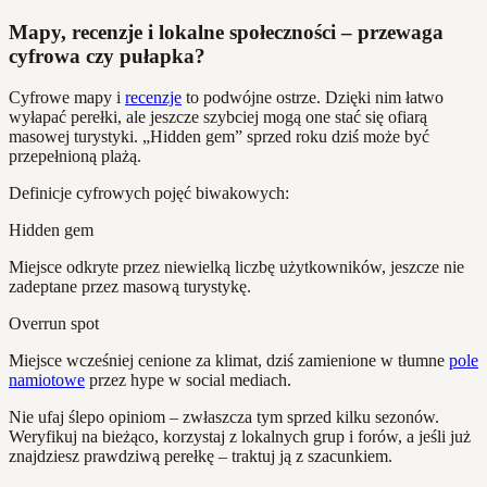
Mapy, recenzje i lokalne społeczności – przewaga
cyfrowa czy pułapka?
Cyfrowe mapy i
recenzje
to podwójne ostrze. Dzięki nim łatwo
wyłapać perełki, ale jeszcze szybciej mogą one stać się ofiarą
masowej turystyki. „Hidden gem” sprzed roku dziś może być
przepełnioną plażą.
Definicje cyfrowych pojęć biwakowych:
Hidden gem
Miejsce odkryte przez niewielką liczbę użytkowników, jeszcze nie
zadeptane przez masową turystykę.
Overrun spot
Miejsce wcześniej cenione za klimat, dziś zamienione w tłumne
pole
namiotowe
przez hype w social mediach.
Nie ufaj ślepo opiniom – zwłaszcza tym sprzed kilku sezonów.
Weryfikuj na bieżąco, korzystaj z lokalnych grup i forów, a jeśli już
znajdziesz prawdziwą perełkę – traktuj ją z szacunkiem.