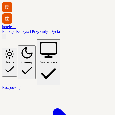
hotele.ai
Funkcje
Korzyści
Przykłady użycia
Jasny
Ciemny
Systemowy
Rozpocznij