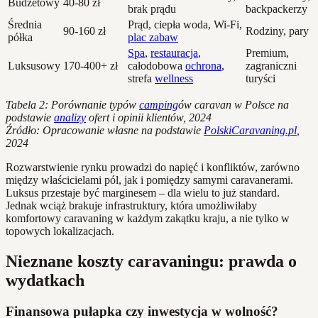
Budżetowy
40-80 zł
brak prądu
backpackerzy
Średnia
Prąd, ciepła woda, Wi-Fi,
90-160 zł
Rodziny, pary
półka
plac zabaw
Spa
,
restauracja
,
Premium,
Luksusowy
170-400+ zł
całodobowa
ochrona
,
zagraniczni
strefa
wellness
turyści
Tabela 2: Porównanie typów
camping
ów caravan w Polsce na
podstawie
analizy
ofert i opinii klientów, 2024
Źródło: Opracowanie własne na podstawie
PolskiCaravaning.pl
,
2024
Rozwarstwienie rynku prowadzi do napięć i konfliktów, zarówno
między właścicielami pól, jak i pomiędzy samymi caravanerami.
Luksus przestaje być marginesem – dla wielu to już standard.
Jednak wciąż brakuje infrastruktury, która umożliwiłaby
komfortowy caravaning w każdym zakątku kraju, a nie tylko w
topowych lokalizacjach.
Nieznane koszty caravaningu: prawda o
wydatkach
Finansowa pułapka czy inwestycja w wolność?