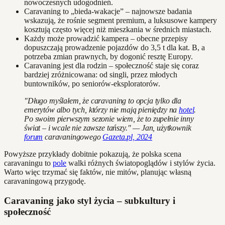
nowoczesnych udogodnień.
Caravaning to „bieda-wakacje” – najnowsze badania
wskazują, że rośnie segment premium, a luksusowe kampery
kosztują często więcej niż mieszkania w średnich miastach.
Każdy może prowadzić kampera – obecne przepisy
dopuszczają prowadzenie pojazdów do 3,5 t dla kat. B, a
potrzeba zmian prawnych, by dogonić resztę Europy.
Caravaning jest dla rodzin – społeczność staje się coraz
bardziej zróżnicowana: od singli, przez młodych
buntowników, po seniorów-eksploratorów.
"Długo myślałem, że caravaning to opcja tylko dla
emerytów albo tych, którzy nie mają pieniędzy na
hotel
.
Po swoim pierwszym sezonie wiem, że to zupełnie inny
świat – i wcale nie zawsze tańszy." — Jan, użytkownik
forum
caravaningowego
Gazeta.pl, 2024
Powyższe przykłady dobitnie pokazują, że polska scena
caravaningu to
pole
walki różnych światopoglądów i stylów życia.
Warto więc trzymać się faktów, nie mitów, planując własną
caravaningową przygodę.
Caravaning jako styl życia – subkultury i
społeczność