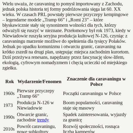
Wielu uważa, że caravaning to pomysł importowany z Zachodu,
jednak polska historia tej formy podróżowania sięga lat 60. XX
wieku. W czasach PRL powstały pierwsze przyczepy kempingowe
– legendarne modele „Tramp 66” i „Romi 23” – które
błyskawicznie stały się synonimem wolności dla tych, którzy
odważyli się ruszyć w nieznane. Przełomowy był rok 1973, kiedy w
Niewiadowie ruszyła seryjna produkcja kultowej N-126, czyniąc z
caravaningu marzenie możliwe do spełnienia dla tysięcy Polaków.
Jednak po upadku komunizmu i otwarciu granic, caravaning na
krótko zszedł na drugi plan, ustępując miejsca zachodnim kurortom.
Dziś przeżywa renesans, napędzany przez fascynację slow-lifem,
ekologią, cyfrowym nomadyzmem i chęcią ucieczki od miejskiego
zgiełku.
Znaczenie dla caravaningu w
Rok
Wydarzenie/Fenomen
Polsce
Pierwsze przyczepy
1960s
Początki caravaningu w Polsce
„Tramp 66”
Produkcja N-126 w
Boom popularności, caravaning
1973
Niewiadowie
staje się masowy
Otwarcie granic,
Spadek zainteresowania, wyjazdy
1990s
zachodnie
trendy
za granicę
Powrót caravaningu,
Rozwój społeczności, rosnąca
2010s
nowe subkultury
liczba kamperów