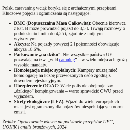
Polski caravaning wciąż boryka się z archaicznymi przepisami.
Kluczowe pojęcia i ograniczenia są następujące:
DMC (Dopuszczalna Masa Całkowita)
: Obecnie kierowca
z kat. B może prowadzić pojazd do 3,5 t. Trwają rozmowy o
podniesieniu limitu do 4,25 t, zgodnie z unijnymi
wytycznymi.
Akcyza
: Na pojazdy powyżej 2 l pojemności obowiązuje
akcyza 18,6%.
Parkowanie „na dziko”
: Nie wszystkie państwa UE
pozwalają na tzw. „wild
camping
” – w wielu miejscach grożą
wysokie mandaty.
Homologacja miejsc sypialnych
: Kampery muszą mieć
homologację na liczbę przewożonych osób zgodną z
dowodem rejestracyjnym.
Ubezpieczenie OC/AC
: Wiele polis nie obejmuje tzw.
„dzikiego” kempingowania – warto sprawdzić OWU przed
wyjazdem.
Strefy ekologiczne (LEZ)
: Wjazd do wielu europejskich
miast jest ograniczony dla pojazdów niespełniających norm
emisji.
Źródło: Opracowanie własne na podstawie przepisów UFG,
UOKiK i analiz branżowych, 2024