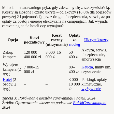
Mit o tanim caravaningu pęka, gdy zderzamy się z rzeczywistością.
Koszty są złożone i często ukryte – od akcyzy (18,6% dla pojazdów
powyżej 2 l pojemności), przez drogie ubezpieczenia, serwis, aż po
opłaty za postój i energię elektryczną na campingach. Jak wypada
caravaning na tle hoteli czy wynajmu?
Koszt
Opłaty
Koszt
Opcja
roczny
za
Ukryte koszty
początkowy
(utrzymanie)
nocleg
Akcyza, serwis,
Zakup
120 000–
8 000–16
50–
ubezpieczenie,
kampera
400 000 zł
000 zł
400 zł
amortyzacja
Wynajem
7 000–15
80–
Kaucja
, limity km,
kampera (2
–
000 zł
400 zł
czyszczenie
tyg.)
Hotel
(2
3 000–
Parkingi, opłaty
osoby, 2
–
–
10 000
klimatyczne,
tyg.)
zł
wyżywienie
Tabela 3: Porównanie kosztów caravaningu i hoteli, 2024
Źródło: Opracowanie własne na podstawie
PolskiCaravaning.pl
,
2024