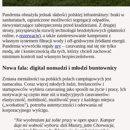
Pandemia obnażyła jednak słabości polskiej infrastruktury: braki w
sanitariatach, ograniczone możliwości segregacji odpadów,
niewystarczające zabezpieczenia przed kradzieżami. Z drugiej
strony, przyspieszyła rozwój technologii bezdotykowych (płatności
online, e-
rezerwacje
), a także zainteresowanie kamperami z
własnym systemem filtracji wody i off-gridowymi źródłami energii.
Pandemia wywróciła reguły
gry
– caravaning stał się nie tylko
modą, ale i koniecznością dla tych, którzy chcieli zachować
minimum kontroli nad własnym bezpieczeństwem.
Nowa fala: digital nomadzi i młodzi buntownicy
Zmiana mentalności na polskich polach campingowych jest
namacalna. Coraz więcej młodych ludzi, freelancerów i
startupowców wybiera caravaning jako sposób na życie i pracę. Ich
motywacje są często inne niż u tradycyjnych caravanerów:
elastyczność, mobilność, możliwość pracy z każdego miejsca
(„workation”), potrzeba autentyczności i oderwania od
korporacyjnego wyścigu.
"Nie wyobrażam już sobie pracy w open space. Kamper
daje mi wolność wyboru: dziś Mazury, jutro Chorwacja,