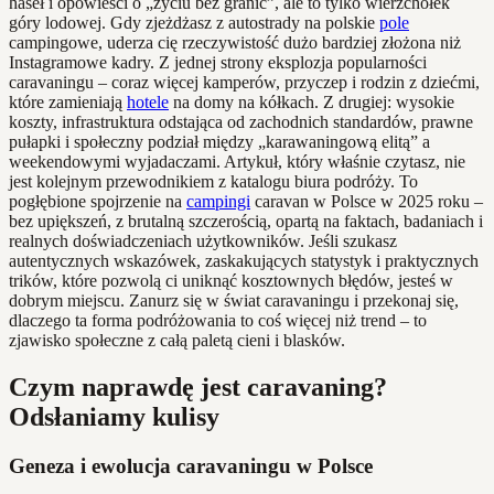
haseł i opowieści o „życiu bez granic”, ale to tylko wierzchołek
góry lodowej. Gdy zjeżdżasz z autostrady na polskie
pole
campingowe, uderza cię rzeczywistość dużo bardziej złożona niż
Instagramowe kadry. Z jednej strony eksplozja popularności
caravaningu – coraz więcej kamperów, przyczep i rodzin z dziećmi,
które zamieniają
hotele
na domy na kółkach. Z drugiej: wysokie
koszty, infrastruktura odstająca od zachodnich standardów, prawne
pułapki i społeczny podział między „karawaningową elitą” a
weekendowymi wyjadaczami. Artykuł, który właśnie czytasz, nie
jest kolejnym przewodnikiem z katalogu biura podróży. To
pogłębione spojrzenie na
campingi
caravan w Polsce w 2025 roku –
bez upiększeń, z brutalną szczerością, opartą na faktach, badaniach i
realnych doświadczeniach użytkowników. Jeśli szukasz
autentycznych wskazówek, zaskakujących statystyk i praktycznych
trików, które pozwolą ci uniknąć kosztownych błędów, jesteś w
dobrym miejscu. Zanurz się w świat caravaningu i przekonaj się,
dlaczego ta forma podróżowania to coś więcej niż trend – to
zjawisko społeczne z całą paletą cieni i blasków.
Czym naprawdę jest caravaning?
Odsłaniamy kulisy
Geneza i ewolucja caravaningu w Polsce