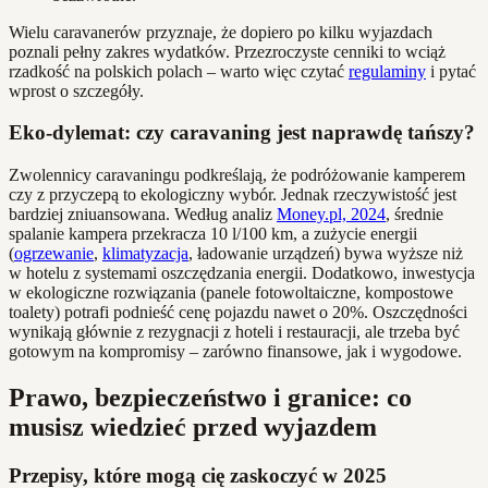
Wielu caravanerów przyznaje, że dopiero po kilku wyjazdach
poznali pełny zakres wydatków. Przezroczyste cenniki to wciąż
rzadkość na polskich polach – warto więc czytać
regulaminy
i pytać
wprost o szczegóły.
Eko-dylemat: czy caravaning jest naprawdę tańszy?
Zwolennicy caravaningu podkreślają, że podróżowanie kamperem
czy z przyczepą to ekologiczny wybór. Jednak rzeczywistość jest
bardziej zniuansowana. Według analiz
Money.pl, 2024
, średnie
spalanie kampera przekracza 10 l/100 km, a zużycie energii
(
ogrzewanie
,
klimatyzacja
, ładowanie urządzeń) bywa wyższe niż
w hotelu z systemami oszczędzania energii. Dodatkowo, inwestycja
w ekologiczne rozwiązania (panele fotowoltaiczne, kompostowe
toalety) potrafi podnieść cenę pojazdu nawet o 20%. Oszczędności
wynikają głównie z rezygnacji z hoteli i restauracji, ale trzeba być
gotowym na kompromisy – zarówno finansowe, jak i wygodowe.
Prawo, bezpieczeństwo i granice: co
musisz wiedzieć przed wyjazdem
Przepisy, które mogą cię zaskoczyć w 2025