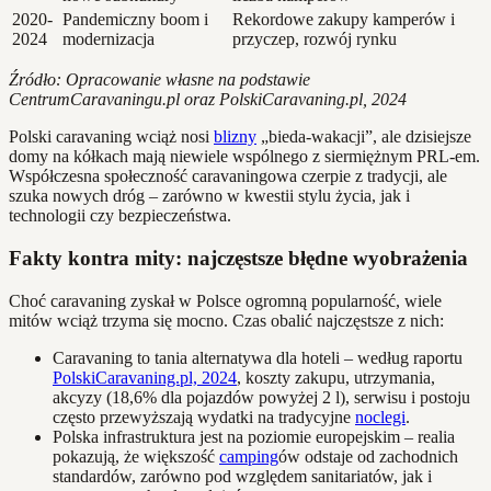
2020-
Pandemiczny boom i
Rekordowe zakupy kamperów i
2024
modernizacja
przyczep, rozwój rynku
Źródło: Opracowanie własne na podstawie
CentrumCaravaningu.pl oraz PolskiCaravaning.pl, 2024
Polski caravaning wciąż nosi
blizny
„bieda-wakacji”, ale dzisiejsze
domy na kółkach mają niewiele wspólnego z siermiężnym PRL-em.
Współczesna społeczność caravaningowa czerpie z tradycji, ale
szuka nowych dróg – zarówno w kwestii stylu życia, jak i
technologii czy bezpieczeństwa.
Fakty kontra mity: najczęstsze błędne wyobrażenia
Choć caravaning zyskał w Polsce ogromną popularność, wiele
mitów wciąż trzyma się mocno. Czas obalić najczęstsze z nich:
Caravaning to tania alternatywa dla hoteli – według raportu
PolskiCaravaning.pl, 2024
, koszty zakupu, utrzymania,
akcyzy (18,6% dla pojazdów powyżej 2 l), serwisu i postoju
często przewyższają wydatki na tradycyjne
noclegi
.
Polska infrastruktura jest na poziomie europejskim – realia
pokazują, że większość
camping
ów odstaje od zachodnich
standardów, zarówno pod względem sanitariatów, jak i