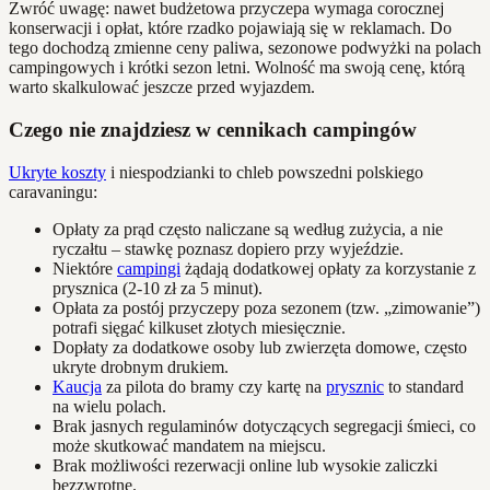
Zwróć uwagę: nawet budżetowa przyczepa wymaga corocznej
konserwacji i opłat, które rzadko pojawiają się w reklamach. Do
tego dochodzą zmienne ceny paliwa, sezonowe podwyżki na polach
campingowych i krótki sezon letni. Wolność ma swoją cenę, którą
warto skalkulować jeszcze przed wyjazdem.
Czego nie znajdziesz w cennikach campingów
Ukryte koszty
i niespodzianki to chleb powszedni polskiego
caravaningu:
Opłaty za prąd często naliczane są według zużycia, a nie
ryczałtu – stawkę poznasz dopiero przy wyjeździe.
Niektóre
campingi
żądają dodatkowej opłaty za korzystanie z
prysznica (2-10 zł za 5 minut).
Opłata za postój przyczepy poza sezonem (tzw. „zimowanie”)
potrafi sięgać kilkuset złotych miesięcznie.
Dopłaty za dodatkowe osoby lub zwierzęta domowe, często
ukryte drobnym drukiem.
Kaucja
za pilota do bramy czy kartę na
prysznic
to standard
na wielu polach.
Brak jasnych regulaminów dotyczących segregacji śmieci, co
może skutkować mandatem na miejscu.
Brak możliwości rezerwacji online lub wysokie zaliczki
bezzwrotne.