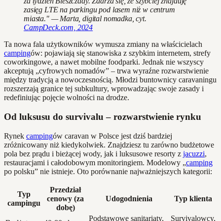
za tydzień Bieszczady. Zdarza się, że szybciej znajduję
zasięg LTE na parkingu pod lasem niż w centrum
miasta." — Marta, digital nomadka, cyt.
CampDeck.com, 2024
Ta nowa fala użytkowników wymusza zmiany na właścicielach
camping
ów: pojawiają się stanowiska z szybkim internetem, strefy
coworkingowe, a nawet mobilne foodparki. Jednak nie wszyscy
akceptują „cyfrowych nomadów” – trwa wyraźne rozwarstwienie
między tradycją a nowoczesnością. Młodzi buntownicy caravaningu
rozszerzają granice tej subkultury, wprowadzając swoje zasady i
redefiniując pojęcie wolności na drodze.
Od luksusu do survivalu – rozwarstwienie rynku
Rynek
camping
ów caravan w Polsce jest dziś bardziej
zróżnicowany niż kiedykolwiek. Znajdziesz tu zarówno budżetowe
pola bez prądu i bieżącej wody, jak i luksusowe resorty z
jacuzzi
,
restauracjami i całodobowym monitoringiem. Modelowy „
camping
po polsku” nie istnieje. Oto porównanie najważniejszych kategorii:
Przedział
Typ
cenowy (za
Udogodnienia
Typ klienta
campingu
dobę)
Podstawowe sanitariaty,
Survivalowcy,