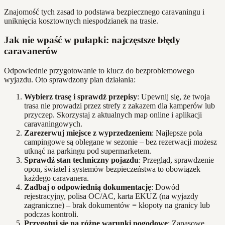
Znajomość tych zasad to podstawa bezpiecznego caravaningu i
uniknięcia kosztownych niespodzianek na trasie.
Jak nie wpaść w pułapki: najczęstsze błędy
caravanerów
Odpowiednie przygotowanie to klucz do bezproblemowego
wyjazdu. Oto sprawdzony plan działania:
Wybierz trasę i sprawdź przepisy
: Upewnij się, że twoja
trasa nie prowadzi przez strefy z zakazem dla kamperów lub
przyczep. Skorzystaj z aktualnych map online i aplikacji
caravaningowych.
Zarezerwuj miejsce z wyprzedzeniem
: Najlepsze pola
campingowe są oblegane w sezonie – bez rezerwacji możesz
utknąć na parkingu pod supermarketem.
Sprawdź stan techniczny pojazdu
: Przegląd, sprawdzenie
opon, świateł i systemów bezpieczeństwa to obowiązek
każdego caravanera.
Zadbaj o odpowiednią dokumentację
: Dowód
rejestracyjny, polisa OC/AC, karta EKUZ (na wyjazdy
zagraniczne) – brak dokumentów = kłopoty na granicy lub
podczas kontroli.
Przygotuj się na różne warunki pogodowe
: Zapasowe