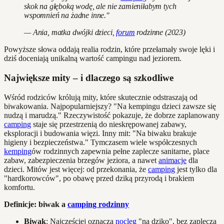
skok na głęboką wodę, ale nie zamieniłabym tych
wspomnień na żadne inne."
— Ania, matka dwójki dzieci,
forum
rodzinne (2023)
Powyższe słowa oddają realia rodzin, które przełamały swoje lęki i
dziś doceniają unikalną wartość campingu nad jeziorem.
Największe mity – i dlaczego są szkodliwe
Wśród rodziców królują mity, które skutecznie odstraszają od
biwakowania. Najpopularniejszy? "Na kempingu dzieci zawsze się
nudzą i marudzą." Rzeczywistość pokazuje, że dobrze zaplanowany
camping
staje się przestrzenią do nieskrępowanej zabawy,
eksploracji i budowania więzi. Inny mit: "Na biwaku brakuje
higieny i bezpieczeństwa." Tymczasem wiele współczesnych
kemping
ów rodzinnych zapewnia pełne zaplecze sanitarne, place
zabaw, zabezpieczenia brzegów jeziora, a nawet
animacje
dla
dzieci. Mitów jest więcej: od przekonania, że
camping
jest tylko dla
"hardkorowców", po obawę przed dziką przyrodą i brakiem
komfortu.
Definicje: biwak a
camping rodzinny
Biwak
: Najczęściej oznacza
nocleg
"na dziko", bez zaplecza