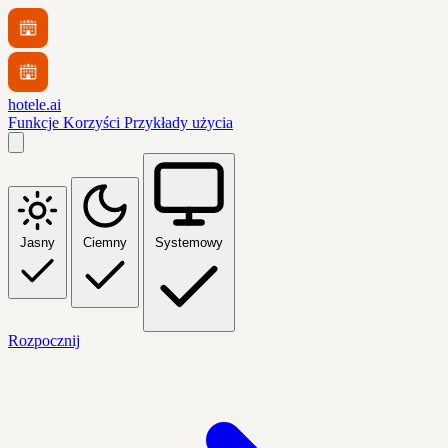
hotele.ai
Funkcje
Korzyści
Przykłady użycia
Jasny
Ciemny
Systemowy
Rozpocznij