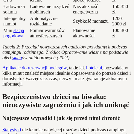
Ładowarka
Ładowanie urządzeń
Niezależność
150-350
solarna
mobilnych
energetyczna
zł
Inteligentny
Automatyczne
1200-
Szybkość montażu
namiot
rozkładanie
2000 zł
Mini
stacja
Pomiar warunków
Planowanie
100-300
pogodowa
atmosferycznych
aktywności
zł
Tabela 2: Przegląd nowoczesnych gadżetów przydatnych podczas
campingu rodzinnego. Źródło: Opracowanie własne na podstawie
ofert
sklep
ów outdoorowych (2024)
Aplikacje do rezerwacji noclegów
, takie jak
hotele.ai
, pozwalają w
kilka minut znaleźć miejsce idealnie dopasowane do potrzeb dzieci i
dorosłych. Oszczędzasz czas, nerwy i masz gwarancję aktualnych
informacji.
Bezpieczeństwo dzieci na biwaku:
nieoczywiste zagrożenia i jak ich uniknąć
Najczęstsze wypadki i jak się przed nimi chronić
Statystyki
nie kłamią: najwięcej urazów dzieci podczas campingu