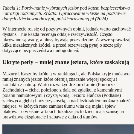
Tabela 1: Porównanie wybranych jezior pod kątem bezpieczeństwa
i atrakcji rodzinnych. Źródło: Opracowanie własne na podstawie
danych dzieckowpodrozy.pl, polskicaravaning.pl (2024)
W internecie roi się od pozytywnych opinii, jednak warto zachować
dystans – nie każda recenzja oddaje rzeczywistość. Często
ukrywane są wady, a plusy bywają przesadzone. Zawsze sprawdzaj
kilka niezależnych źródeł, a przed rezerwacją pytaj o szczegóły
dotyczące bezpieczeństwa i udogodnień.
Ukryte perły – mniej znane jeziora, które zaskakują
Mazury i Kaszuby królują w rankingach, ale Polska kryje mnóstwo
mniej znanych jezior, które oferują znacznie więcej spokoju i
kontaktu z naturą. Warto rozważyć Jezioro Lubie (Pomorze
Zachodnie) – ciche, położone z dala od zgiełku, z kameralnymi
polami namiotowymi i czystą wodą. Jezioro Hańcza (Podlasie)
zachwyca głębią i przejrzystością, a nad Jeziorakiem można znaleźć
miejsca, w których rano zamiast tłumu wita cię mgła i śpiew
ptaków. To właśnie w takich lokalizacjach dzieci mają szansę na
prawdziwą eksplorację i zabawę z dala od tłumów.