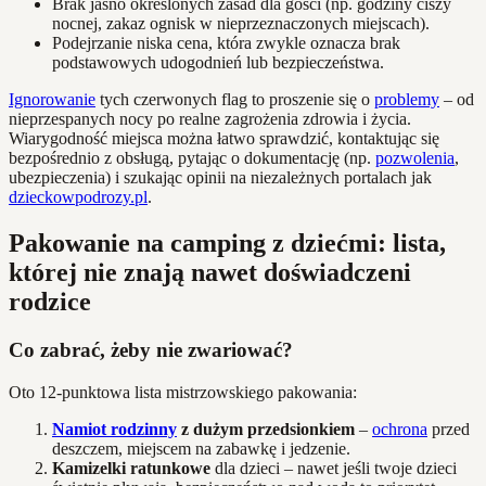
Brak jasno określonych zasad dla gości (np. godziny ciszy
nocnej, zakaz ognisk w nieprzeznaczonych miejscach).
Podejrzanie niska cena, która zwykle oznacza brak
podstawowych udogodnień lub bezpieczeństwa.
Ignorowanie
tych czerwonych flag to proszenie się o
problemy
– od
nieprzespanych nocy po realne zagrożenia zdrowia i życia.
Wiarygodność miejsca można łatwo sprawdzić, kontaktując się
bezpośrednio z obsługą, pytając o dokumentację (np.
pozwolenia
,
ubezpieczenia) i szukając opinii na niezależnych portalach jak
dzieckowpodrozy.pl
.
Pakowanie na camping z dziećmi: lista,
której nie znają nawet doświadczeni
rodzice
Co zabrać, żeby nie zwariować?
Oto 12-punktowa lista mistrzowskiego pakowania:
Namiot rodzinny
z dużym przedsionkiem
–
ochrona
przed
deszczem, miejscem na zabawkę i jedzenie.
Kamizelki ratunkowe
dla dzieci – nawet jeśli twoje dzieci