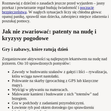
Rozmawiaj z dziećmi o zasadach jeszcze przed wyjazdem – jasny
przekaz i powtarzanie reguł budują świadomość i
poczucie
bezpieczeństwa
. W nagłych sytuacjach liczy się chłodna głowa:
opanuj panikę, sprawdź stan dziecka, zabezpiecz miejsce zdarzenia i
poszukaj pomocy.
Jak nie zwariować: patenty na nudę i
kryzysy pogodowe
Gry i zabawy, które ratują dzień
Zorganizowane aktywności są najlepszym lekarstwem na nudę nad
jeziorem. Oto 10 sprawdzonych pomysłów:
Zawody w budowaniu szałasów z gałęzi i liści – rywalizacja,
która wciąga nawet nastolatki.
Polowanie na skarby (geocaching z GPS lub klasyczne
mapy).
Wyścigi w pływaniu na materacach.
Malowanie kamieni i budowanie z nich "totemów" nad
brzegiem.
Gra w podchody z zadaniami przyrodniczymi.
Łowienie ryb pod okiem dorosłego (po sprawdzeniu