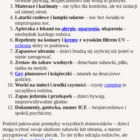
świetnie pływają, bezpieczeństwo nad wodą to priorytet.
Materace i karimaty
– nie tylko dla komfortu, ale też izolacji
od zimnej ziemi.
Latarki czołowe i lampki solarne
– noc bez światła to
nieprzespana noc.
Apteczka z lekami na
alergie
,
oparzenia
, ukąszenia
–
niezbędnik każdego rodzica.
Repelenty na komary i
kremy
z wysokim filtrem UV
–
ochrona
skóry to podstawa.
Zapasowe ubrania
– dzieci brudzą się szybciej niż jesteś w
stanie zareagować.
Zestaw do zabaw wodnych
– dmuchane zabawki, piłki,
siatka na motyle.
Gry
planszowe i książeczki
– ratunek na deszczowe
godziny.
Worki na śmieci i środki czystości
– czysty
camping
to
szczęśliwa rodzina.
Zapas jedzenia i przekąsek
– dzieci bywają
nieprzewidywalnie głodne.
Dokumenty, gotówka, numer ICE
– bezpieczeństwo i
spokój psychiczny.
Podziel pakowanie pomiędzy wszystkich domowników – dzieci
mogą wybrać swoje ulubione zabawki lub ubrania, a starsze
przygotować własny plecak. To nie tylko odciąża rodziców, ale