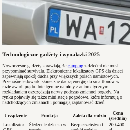
Technologiczne gadżety i wynalazki 2025
Nowoczesne gadżety sprawiają, że
camping
z dziećmi nie musi
przypominać survivalu. Elektroniczne lokalizatory GPS dla dzieci
zapewniają spokój ducha przy większych polach namiotowych.
Przenośne ładowarki słoneczne dadzą energię do smartfonów w
razie awarii prądu. Inteligentne namioty z automatycznym
rozkładaniem oszczędzają nerwy podczas zmiennej pogody. Na
rynku pojawiły się także mini stacje pogodowe, które informują o
nadchodzących zmianach i pomagają zaplanować dzień.
Cena
Urządzenie
Funkcja
Zaleta dla rodzin
(średnia)
Lokalizator
Śledzenie dziecka w
Bezpieczeństwo i
200-400
GPS
terenie
spokój rodzica
zł