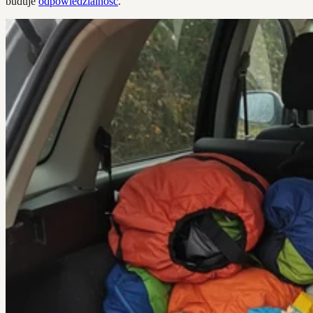
buduje
odpowiedzialność
.