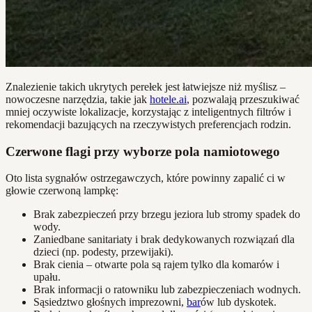
Znalezienie takich ukrytych perełek jest łatwiejsze niż myślisz –
nowoczesne narzędzia, takie jak
hotele.ai
, pozwalają przeszukiwać
mniej oczywiste lokalizacje, korzystając z inteligentnych filtrów i
rekomendacji bazujących na rzeczywistych preferencjach rodzin.
Czerwone flagi przy wyborze pola namiotowego
Oto lista sygnałów ostrzegawczych, które powinny zapalić ci w
głowie czerwoną lampkę:
Brak zabezpieczeń przy brzegu jeziora lub stromy spadek do
wody.
Zaniedbane sanitariaty i brak dedykowanych rozwiązań dla
dzieci (np. podesty, przewijaki).
Brak cienia – otwarte pola są rajem tylko dla komarów i
upału.
Brak informacji o ratowniku lub zabezpieczeniach wodnych.
Sąsiedztwo głośnych imprezowni,
bar
ów lub dyskotek.