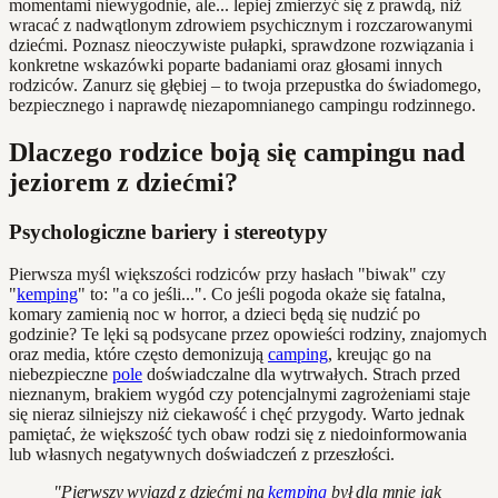
momentami niewygodnie, ale... lepiej zmierzyć się z prawdą, niż
wracać z nadwątlonym zdrowiem psychicznym i rozczarowanymi
dziećmi. Poznasz nieoczywiste pułapki, sprawdzone rozwiązania i
konkretne wskazówki poparte badaniami oraz głosami innych
rodziców. Zanurz się głębiej – to twoja przepustka do świadomego,
bezpiecznego i naprawdę niezapomnianego campingu rodzinnego.
Dlaczego rodzice boją się campingu nad
jeziorem z dziećmi?
Psychologiczne bariery i stereotypy
Pierwsza myśl większości rodziców przy hasłach "biwak" czy
"
kemping
" to: "a co jeśli...". Co jeśli pogoda okaże się fatalna,
komary zamienią noc w horror, a dzieci będą się nudzić po
godzinie? Te lęki są podsycane przez opowieści rodziny, znajomych
oraz media, które często demonizują
camping
, kreując go na
niebezpieczne
pole
doświadczalne dla wytrwałych. Strach przed
nieznanym, brakiem wygód czy potencjalnymi zagrożeniami staje
się nieraz silniejszy niż ciekawość i chęć przygody. Warto jednak
pamiętać, że większość tych obaw rodzi się z niedoinformowania
lub własnych negatywnych doświadczeń z przeszłości.
"Pierwszy wyjazd z dziećmi na
kemping
był dla mnie jak