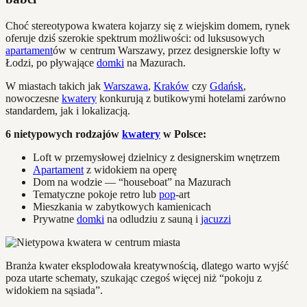
Choć stereotypowa kwatera kojarzy się z wiejskim domem, rynek
oferuje dziś szerokie spektrum możliwości: od luksusowych
apartament
ów w centrum Warszawy, przez designerskie lofty w
Łodzi, po pływające
domki
na Mazurach.
W miastach takich jak
Warszawa
,
Kraków
czy
Gdańsk
,
nowoczesne
kwatery
konkurują z butikowymi hotelami zarówno
standardem, jak i lokalizacją.
6 nietypowych rodzajów
kwatery
w Polsce:
Loft w przemysłowej dzielnicy z designerskim wnętrzem
Apartament
z widokiem na operę
Dom na wodzie — “houseboat” na Mazurach
Tematyczne pokoje retro lub
pop
-art
Mieszkania w zabytkowych kamienicach
Prywatne
domki
na odludziu z sauną i
jacuzzi
Branża kwater eksplodowała kreatywnością, dlatego warto wyjść
poza utarte schematy, szukając czegoś więcej niż “pokoju z
widokiem na sąsiada”.