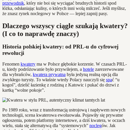
przewodnik
, który nie boi się wyciągać brudnych historii spod
łóżka, odsłaniając kulisy, o których inni wolą milczeć. Jeśli myślisz,
że znasz rynek noclegowy w Polsce — lepiej zapnij pasy.
Dlaczego wszyscy ciągle szukają kwatery?
(I co to naprawdę znaczy)
Historia polskiej kwatery: od PRL-u do cyfrowej
rewolucji
Fenomen
kwatery
ma w Polsce głębokie korzenie. W czasach PRL-
u, kiedy podróżowanie było przywilejem, a
hotele
zarezerwowane
dla wybrańców,
kwatera prywatna
była jedyną realną opcją dla
zwykłego turysty. To właśnie wtedy Polacy nauczyli się
spa
ć “u
kogoś”, dzielić łazienkę z rodziną z Katowic i pukać do drzwi z
kartką “wolne pokoje”.
Po 1989 roku, wraz z transformacją ustrojową i napływem nowych
technologii, scena kwaterowa ewoluowała. Pojawiły się prywatne
ogłoszenia, potem platformy internetowe, a dziś kwatera, w oczach
wielu, stała się alternatywą dla “systemowych”
nocleg
ów. Jak