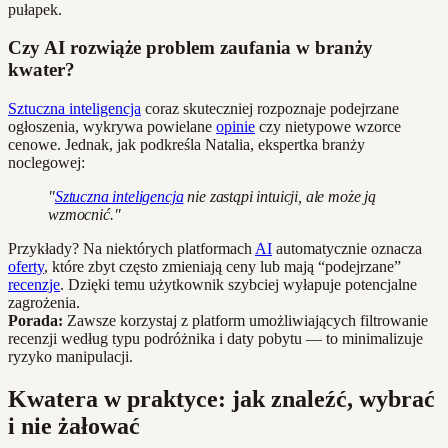
pułapek.
Czy AI rozwiąże problem zaufania w branży
kwater?
Sztuczna inteligencja
coraz skuteczniej rozpoznaje podejrzane
ogłoszenia, wykrywa powielane
opinie
czy nietypowe wzorce
cenowe. Jednak, jak podkreśla Natalia, ekspertka branży
noclegowej:
"
Sztuczna inteligencja
nie zastąpi intuicji, ale może ją
wzmocnić."
Przykłady? Na niektórych platformach
AI
automatycznie oznacza
oferty
, które zbyt często zmieniają ceny lub mają “podejrzane”
recenzje
. Dzięki temu użytkownik szybciej wyłapuje potencjalne
zagrożenia.
Porada:
Zawsze korzystaj z platform umożliwiających filtrowanie
recenzji według typu podróżnika i daty pobytu — to minimalizuje
ryzyko manipulacji.
Kwatera w praktyce: jak znaleźć, wybrać
i nie żałować