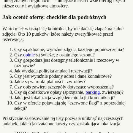
mniej znanych regionach — mniejsze miasta i wsie oferują często
niższe ceny i wyjątkową atmosferę.
Jak ocenić ofertę: checklist dla podróżnych
Warto mieć własną listę kontrolną, by nie dać się złapać na ładne
zdjęcia. Oto 10 punktów, które należy zweryfikować przed
rezerwacją:
Czy są aktualne, wyraźne zdjęcia każdego pomieszczenia?
Czy
opinie
są świeże, z ostatniego sezonu?
Czy gospodarz jest dostępny telefonicznie i rzeczowy w
rozmowie?
Jak wygląda polityka anulacji rezerwacji?
Czy jest wyraźnie podany adres i dane kontaktowe?
Jakie są warunki płatności i zwrotów?
Czy opis zawiera szczegóły dotyczące wyposażenia?
Czy są dodatkowe opłaty (sprzątanie,
parking
, zwierzęta)?
Jaka jest lokalizacja względem atrakcji i komunikacji?
Czy w ofercie pojawiają się “czerwone flagi” z poprzedniej
sekcji?
Praktyczne zastosowanie tej listy pozwala uniknąć najczęstszych
pułapek, takich jak zatajone koszty czy zaskakująca lokalizacja.