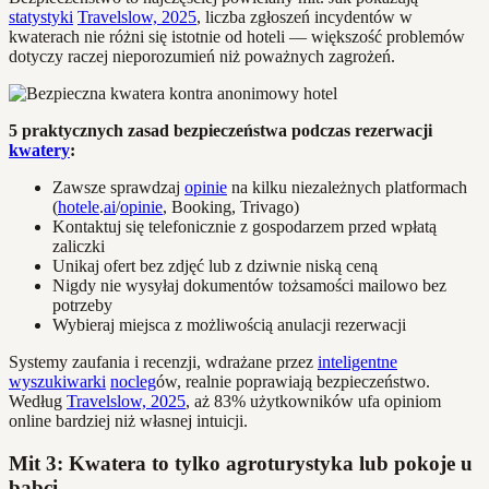
statystyki
Travelslow, 2025
, liczba zgłoszeń incydentów w
kwaterach nie różni się istotnie od hoteli — większość problemów
dotyczy raczej nieporozumień niż poważnych zagrożeń.
5 praktycznych zasad bezpieczeństwa podczas rezerwacji
kwatery
:
Zawsze sprawdzaj
opinie
na kilku niezależnych platformach
(
hotele
.
ai
/
opinie
, Booking, Trivago)
Kontaktuj się telefonicznie z gospodarzem przed wpłatą
zaliczki
Unikaj ofert bez zdjęć lub z dziwnie niską ceną
Nigdy nie wysyłaj dokumentów tożsamości mailowo bez
potrzeby
Wybieraj miejsca z możliwością anulacji rezerwacji
Systemy zaufania i recenzji, wdrażane przez
inteligentne
wyszukiwarki
nocleg
ów, realnie poprawiają bezpieczeństwo.
Według
Travelslow, 2025
, aż 83% użytkowników ufa opiniom
online bardziej niż własnej intuicji.
Mit 3: Kwatera to tylko agroturystyka lub pokoje u
babci