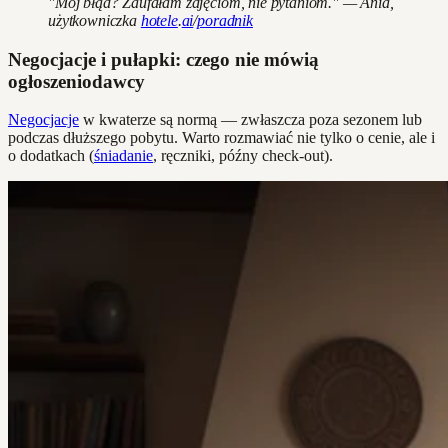
"Mój błąd? Zaufałam zdjęciom, nie pytaniom." — Ania,
użytkowniczka
hotele
.
ai
/
poradnik
Negocjacje i pułapki: czego nie mówią
ogłoszeniodawcy
Negocjacje
w kwaterze są normą — zwłaszcza poza sezonem lub
podczas dłuższego pobytu. Warto rozmawiać nie tylko o cenie, ale i
o dodatkach (
śniadanie
, ręczniki, późny check-out).