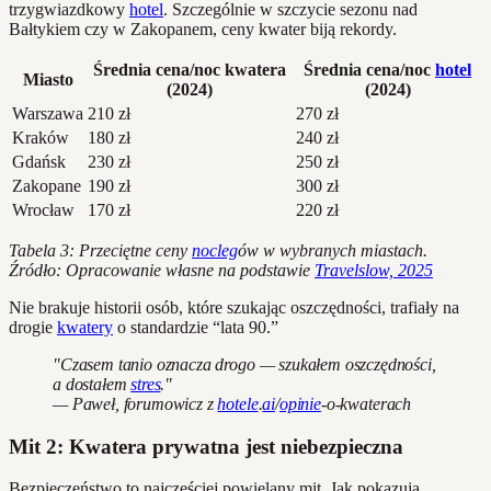
trzygwiazdkowy
hotel
. Szczególnie w szczycie sezonu nad
Bałtykiem czy w Zakopanem, ceny kwater biją rekordy.
Średnia cena/noc kwatera
Średnia cena/noc
hotel
Miasto
(2024)
(2024)
Warszawa
210 zł
270 zł
Kraków
180 zł
240 zł
Gdańsk
230 zł
250 zł
Zakopane
190 zł
300 zł
Wrocław
170 zł
220 zł
Tabela 3: Przeciętne ceny
nocleg
ów w wybranych miastach.
Źródło: Opracowanie własne na podstawie
Travelslow, 2025
Nie brakuje historii osób, które szukając oszczędności, trafiały na
drogie
kwatery
o standardzie “lata 90.”
"Czasem tanio oznacza drogo — szukałem oszczędności,
a dostałem
stres
."
— Paweł, forumowicz z
hotele
.
ai
/
opinie
-o-kwaterach
Mit 2: Kwatera prywatna jest niebezpieczna
Bezpieczeństwo to najczęściej powielany mit. Jak pokazują