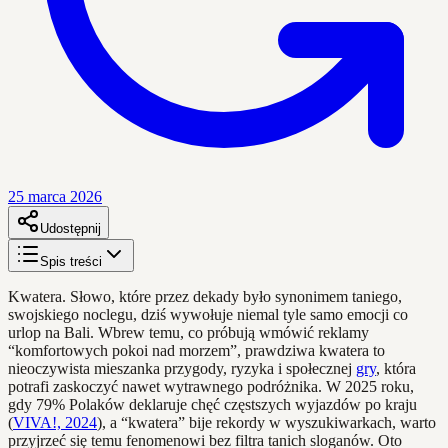
25 marca 2026
Udostępnij
Spis treści
Kwatera. Słowo, które przez dekady było synonimem taniego,
swojskiego noclegu, dziś wywołuje niemal tyle samo emocji co
urlop na Bali. Wbrew temu, co próbują wmówić reklamy
“komfortowych pokoi nad morzem”, prawdziwa kwatera to
nieoczywista mieszanka przygody, ryzyka i społecznej
gry
, która
potrafi zaskoczyć nawet wytrawnego podróżnika. W 2025 roku,
gdy 79% Polaków deklaruje chęć częstszych wyjazdów po kraju
(
VIVA!, 2024
), a “kwatera” bije rekordy w wyszukiwarkach, warto
przyjrzeć się temu fenomenowi bez filtra tanich sloganów. Oto