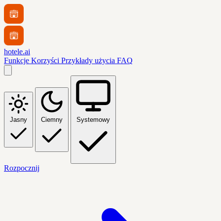
hotele.ai
Funkcje
Korzyści
Przykłady użycia
FAQ
Jasny
Ciemny
Systemowy
Rozpocznij