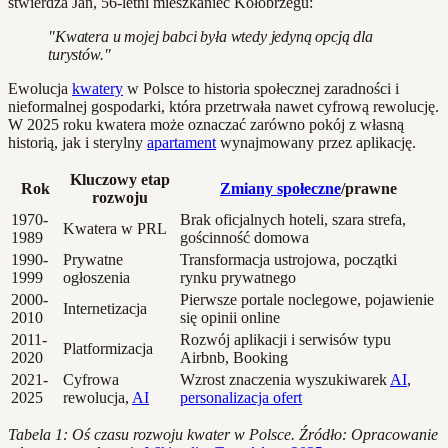
stwierdza Jan, 56-letni mieszkaniec Kołobrzegu:
"Kwatera u mojej babci była wtedy jedyną opcją dla
turystów."
Ewolucja
kwatery
w Polsce to historia społecznej zaradności i
nieformalnej gospodarki, która przetrwała nawet cyfrową rewolucję.
W 2025 roku kwatera może oznaczać zarówno pokój z własną
historią, jak i sterylny
apartament
wynajmowany przez aplikację.
Kluczowy etap
Rok
Zmiany społeczne
/prawne
rozwoju
1970-
Brak oficjalnych hoteli, szara strefa,
Kwatera w PRL
1989
gościnność domowa
1990-
Prywatne
Transformacja ustrojowa, początki
1999
ogłoszenia
rynku prywatnego
2000-
Pierwsze portale noclegowe, pojawienie
Internetizacja
2010
się opinii online
2011-
Rozwój aplikacji i serwisów typu
Platformizacja
2020
Airbnb, Booking
2021-
Cyfrowa
Wzrost znaczenia wyszukiwarek
AI
,
2025
rewolucja,
AI
personalizacja ofert
Tabela 1: Oś czasu rozwoju kwater w Polsce. Źródło: Opracowanie