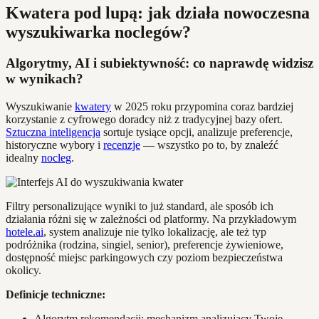
Kwatera pod lupą: jak działa nowoczesna
wyszukiwarka noclegów?
Algorytmy, AI i subiektywność: co naprawdę widzisz
w wynikach?
Wyszukiwanie
kwatery
w 2025 roku przypomina coraz bardziej
korzystanie z cyfrowego doradcy niż z tradycyjnej bazy ofert.
Sztuczna inteligencja
sortuje tysiące opcji, analizuje preferencje,
historyczne wybory i
recenzje
— wszystko po to, by znaleźć
idealny
nocleg
.
Filtry personalizujące wyniki to już standard, ale sposób ich
działania różni się w zależności od platformy. Na przykładowym
hotele.ai
, system analizuje nie tylko lokalizację, ale też typ
podróżnika (rodzina, singiel, senior), preferencje żywieniowe,
dostępność miejsc parkingowych czy poziom bezpieczeństwa
okolicy.
Definicje techniczne:
Algorytm rekomendacji: mechanizm analizujący Twoje