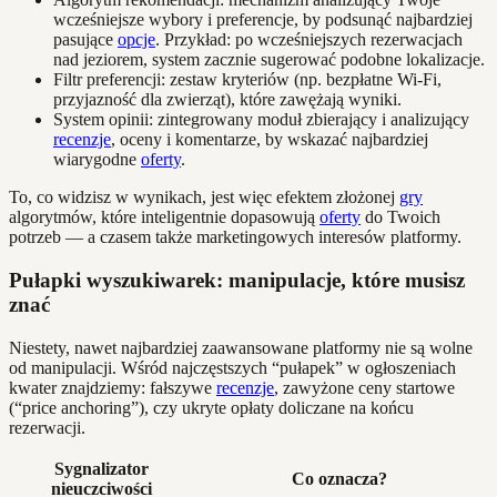
wcześniejsze wybory i preferencje, by podsunąć najbardziej
pasujące
opcje
. Przykład: po wcześniejszych rezerwacjach
nad jeziorem, system zacznie sugerować podobne lokalizacje.
Filtr preferencji: zestaw kryteriów (np. bezpłatne Wi-Fi,
przyjazność dla zwierząt), które zawężają wyniki.
System opinii: zintegrowany moduł zbierający i analizujący
recenzje
, oceny i komentarze, by wskazać najbardziej
wiarygodne
oferty
.
To, co widzisz w wynikach, jest więc efektem złożonej
gry
algorytmów, które inteligentnie dopasowują
oferty
do Twoich
potrzeb — a czasem także marketingowych interesów platformy.
Pułapki wyszukiwarek: manipulacje, które musisz
znać
Niestety, nawet najbardziej zaawansowane platformy nie są wolne
od manipulacji. Wśród najczęstszych “pułapek” w ogłoszeniach
kwater znajdziemy: fałszywe
recenzje
, zawyżone ceny startowe
(“price anchoring”), czy ukryte opłaty doliczane na końcu
rezerwacji.
Sygnalizator
Co oznacza?
nieuczciwości