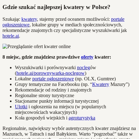
Gdzie szukać najlepszej kwatery w Polsce?
Szukając
kwatery
, stajemy przed oceanem możliwości:
portale
ogłoszeniowe
, lokalne grupy w mediach społecznościowych,
rekomendacje znajomych czy specjalistyczne wyszukiwarki jak
hotele.ai
.
8 miejsc, gdzie znajdziesz prawdziwe
oferty
kwater:
Wyszukiwarki i porównywarki
nocleg
ów
(
hotele.ai/porownywarka-noclegow
)
Lokalne
portale ogłoszeniowe
(np. OLX, Gumtree)
Grupy tematyczne na Facebooku (np. “
Kwatery
Mazury”)
Rekomendacje od rodziny i znajomych
Regionalne strony turystyczne
Stacjonarne punkty informacji turystycznej
Ulotki
i ogłoszenia na miejscu (w popularnych
miejscowościach wakacyjnych)
Koła gospodyń wiejskich i
agroturystyka
Regionalnie, największy wybór autentycznych kwater znajdziesz na
Mazurach, w Tatrach i nad Bałtykiem. Warto “pogrzebać” także w