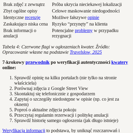
Brak zdjęć z zewnątrz
Próba ukrycia nieciekawej lokalizacji
Zbyt ogólne opisy
Celowe maskowanie niedogodności
Identyczne
recenzje
Możliwe fałszywe
opinie
Zaskakująco niska cena
Ryzyko “przynęty” na klienta
Brak informacji o
Potencjalne
problemy
w przypadku
anulacji
rezygnacji
Tabela 4: Czerwone flagi w ogłoszeniach kwater. Źródło:
Opracowanie własne na podstawie
Travelslow, 2025
7-krokowy
przewodnik
po weryfikacji autentyczności
kwatery
online:
Sprawdź opinię na kilku portalach (nie tylko na stronie
właściciela)
Porównaj zdjęcia z Google Street View
Skontaktuj się telefonicznie z gospodarzem
Zapytaj o szczegóły niedostępne w opisie (np. co jest za
oknem)
Poproś o aktualne zdjęcia pokoju
Przeczytaj regulamin rezerwacji i politykę anulacji
Sprawdź historię samego ogłoszenia (jak długo istnieje)
Weryfikacja informacji
to podstawa, by uniknąć rozczarowań i