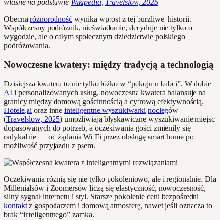
własne na podstawie
Wikipedia
,
Travelslow, 2025
Obecna
różnorodność
wynika wprost z tej burzliwej historii.
Współczesny podróżnik, nieświadomie, decyduje nie tylko o
wygodzie, ale o całym społecznym dziedzictwie polskiego
podróżowania.
Nowoczesne kwatery: między tradycją a technologią
Dzisiejsza kwatera to nie tylko łóżko w “pokoju u babci”. W dobie
AI
i personalizowanych usług, nowoczesna kwatera balansuje na
granicy między domową gościnnością a cyfrową efektywnością.
Hotele
.
ai
oraz inne
inteligentne wyszukiwarki
nocleg
ów
(
Travelslow, 2025
) umożliwiają błyskawiczne wyszukiwanie miejsc
dopasowanych do potrzeb, a oczekiwania gości zmieniły się
radykalnie — od żądania Wi-Fi przez obsługę smart home po
możliwość przyjazdu z psem.
Oczekiwania różnią się nie tylko pokoleniowo, ale i regionalnie. Dla
Millenialsów i Zoomersów liczą się elastyczność, nowoczesność,
silny sygnał internetu i styl. Starsze pokolenie ceni bezpośredni
kontakt
z gospodarzem i domową atmosferę, nawet jeśli oznacza to
brak “inteligentnego” zamka.