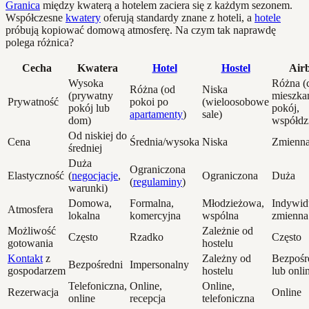
Granica
między kwaterą a hotelem zaciera się z każdym sezonem.
Współczesne
kwatery
oferują standardy znane z hoteli, a
hotele
próbują kopiować domową atmosferę. Na czym tak naprawdę
polega różnica?
Cecha
Kwatera
Hotel
Hostel
Air
Wysoka
Różna (
Różna (od
Niska
(prywatny
mieszkan
Prywatność
pokoi po
(wieloosobowe
pokój lub
pokój,
apartamenty
)
sale)
dom)
współdzi
Od niskiej do
Cena
Średnia/wysoka
Niska
Zmienn
średniej
Duża
Ograniczona
Elastyczność
(
negocjacje
,
Ograniczona
Duża
(
regulaminy
)
warunki)
Domowa,
Formalna,
Młodzieżowa,
Indywid
Atmosfera
lokalna
komercyjna
wspólna
zmienna
Możliwość
Zależnie od
Często
Rzadko
Często
gotowania
hostelu
Kontakt
z
Zależny od
Bezpośr
Bezpośredni
Impersonalny
gospodarzem
hostelu
lub onli
Telefoniczna,
Online,
Online,
Rezerwacja
Online
online
recepcja
telefoniczna