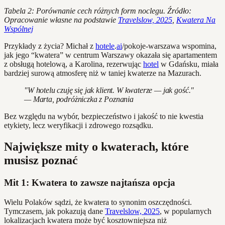
Tabela 2: Porównanie cech różnych form noclegu. Źródło:
Opracowanie własne na podstawie
Travelslow, 2025
,
Kwatera Na
Wspólnej
Przykłady z życia? Michał z
hotele
.
ai
/pokoje-warszawa wspomina,
jak jego “kwatera” w centrum Warszawy okazała się apartamentem
z obsługą hotelową, a Karolina, rezerwując
hotel
w Gdańsku, miała
bardziej surową atmosferę niż w taniej kwaterze na Mazurach.
"W hotelu czuję się jak klient. W kwaterze — jak gość."
— Marta, podróżniczka z Poznania
Bez względu na wybór, bezpieczeństwo i jakość to nie kwestia
etykiety, lecz weryfikacji i zdrowego rozsądku.
Największe mity o kwaterach, które
musisz poznać
Mit 1: Kwatera to zawsze najtańsza opcja
Wielu Polaków sądzi, że kwatera to synonim oszczędności.
Tymczasem, jak pokazują dane
Travelslow, 2025
, w popularnych
lokalizacjach kwatera może być kosztowniejsza niż