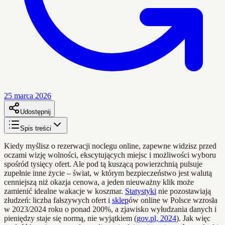
25 marca 2026
Udostępnij
Spis treści
Kiedy myślisz o rezerwacji noclegu online, zapewne widzisz przed
oczami wizję wolności, ekscytujących miejsc i możliwości wyboru
spośród tysięcy ofert. Ale pod tą kuszącą powierzchnią pulsuje
zupełnie inne życie – świat, w którym bezpieczeństwo jest walutą
cenniejszą niż okazja cenowa, a jeden nieuważny klik może
zamienić idealne wakacje w koszmar.
Statystyki
nie pozostawiają
złudzeń: liczba fałszywych ofert i
sklep
ów online w Polsce wzrosła
w 2023/2024 roku o ponad 200%, a zjawisko wyłudzania danych i
pieniędzy staje się normą, nie wyjątkiem (
gov.pl, 2024
). Jak więc