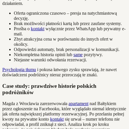
działaniem.
Oferta ograniczona czasowo – presja na natychmiastową
decyzję.
Brak możliwości płatności kartą lub przez zaufane systemy.
Prośba o
kontakt
wyłącznie przez WhatsApp lub prywatny e-
mail.
Zbyt atrakcyjna cena w porównaniu do innych ofert w
okolicy.
Odpowiedzi automaty, brak personalizacji w komunikacji.
Niekompletna historia opinii lub
same
pozytywy.
Niejasne warunki odwołania rezerwacji.
Psychologia tłumu
i pokusa łatwego zysku sprawiają, że nawet
doświadczeni podróżnicy nieraz przeoczają te znaki.
Case study: prawdziwe historie polskich
podróżników
Magda z Wrocławia zarezerwowała
apartament
nad Bałtykiem
przez ogłoszenie na Facebooku, które wyglądało niemal identycznie
jak oferta największej platformy rezerwacyjnej. Po przelaniu pełnej
kwoty na prywatne konto
kontakt
się urwał – numer telefonu nie
odpowiadał, a profil zniknął z sieci. Analiza krok po kroku