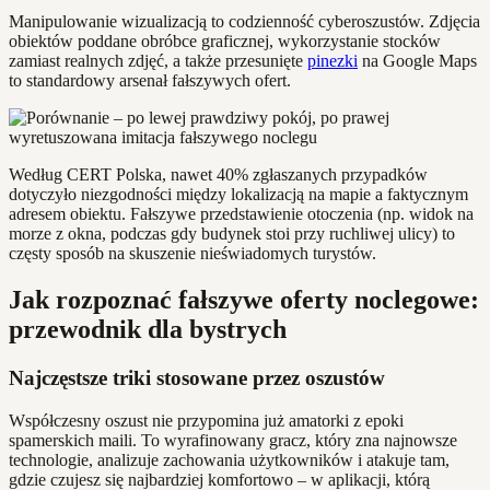
Manipulowanie wizualizacją to codzienność cyberoszustów. Zdjęcia
obiektów poddane obróbce graficznej, wykorzystanie stocków
zamiast realnych zdjęć, a także przesunięte
pinezki
na Google Maps
to standardowy arsenał fałszywych ofert.
Według CERT Polska, nawet 40% zgłaszanych przypadków
dotyczyło niezgodności między lokalizacją na mapie a faktycznym
adresem obiektu. Fałszywe przedstawienie otoczenia (np. widok na
morze z okna, podczas gdy budynek stoi przy ruchliwej ulicy) to
częsty sposób na skuszenie nieświadomych turystów.
Jak rozpoznać fałszywe oferty noclegowe:
przewodnik dla bystrych
Najczęstsze triki stosowane przez oszustów
Współczesny oszust nie przypomina już amatorki z epoki
spamerskich maili. To wyrafinowany gracz, który zna najnowsze
technologie, analizuje zachowania użytkowników i atakuje tam,
gdzie czujesz się najbardziej komfortowo – w aplikacji, którą