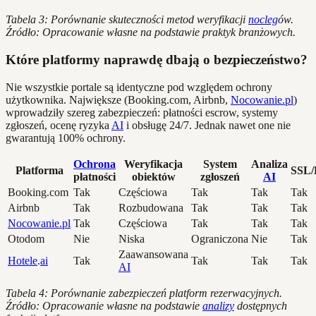
Tabela 3: Porównanie skuteczności metod weryfikacji
nocleg
ów.
Źródło: Opracowanie własne na podstawie praktyk branżowych.
Które platformy naprawdę dbają o bezpieczeństwo?
Nie wszystkie portale są identyczne pod względem ochrony
użytkownika. Największe (Booking.com, Airbnb,
Nocowanie.pl
)
wprowadziły szereg zabezpieczeń: płatności escrow, systemy
zgłoszeń, ocenę ryzyka
AI
i obsługę 24/7. Jednak nawet one nie
gwarantują 100% ochrony.
Ochrona
Weryfikacja
System
Analiza
Platforma
SSL
płatności
obiektów
zgłoszeń
AI
Booking.com
Tak
Częściowa
Tak
Tak
Tak
Airbnb
Tak
Rozbudowana
Tak
Tak
Tak
Nocowanie.pl
Tak
Częściowa
Tak
Tak
Tak
Otodom
Nie
Niska
Ograniczona
Nie
Tak
Zaawansowana
Hotele
.
ai
Tak
Tak
Tak
Tak
AI
Tabela 4: Porównanie zabezpieczeń platform rezerwacyjnych.
Źródło: Opracowanie własne na podstawie
analizy
dostępnych