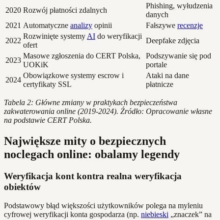
Phishing, wyłudzenia
2020
Rozwój płatności zdalnych
danych
2021
Automatyczne
analizy
opinii
Fałszywe
recenzje
Rozwinięte systemy
AI
do weryfikacji
2022
Deepfake zdjęcia
ofert
Masowe zgłoszenia do CERT Polska,
Podszywanie się pod
2023
UOKiK
portale
Obowiązkowe systemy escrow i
Ataki na dane
2024
certyfikaty SSL
płatnicze
Tabela 2: Główne zmiany w praktykach bezpieczeństwa
zakwaterowania online (2019-2024). Źródło: Opracowanie własne
na podstawie CERT Polska.
Największe mity o bezpiecznych
noclegach online: obalamy legendy
Weryfikacja kont kontra realna weryfikacja
obiektów
Podstawowy błąd większości użytkowników polega na myleniu
cyfrowej weryfikacji konta gospodarza (np.
niebieski
„znaczek” na