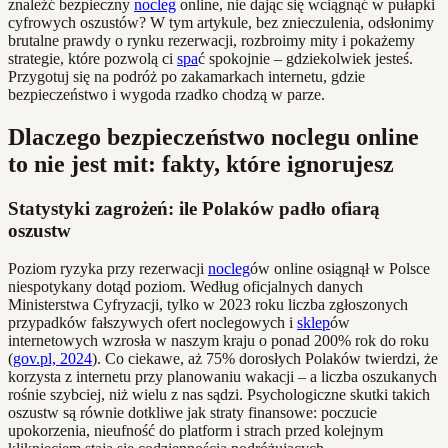
znaleźć bezpieczny
nocleg
online, nie dając się wciągnąć w pułapki
cyfrowych oszustów? W tym artykule, bez znieczulenia, odsłonimy
brutalne prawdy o rynku rezerwacji, rozbroimy mity i pokażemy
strategie, które pozwolą ci
spa
ć spokojnie – gdziekolwiek jesteś.
Przygotuj się na podróż po zakamarkach internetu, gdzie
bezpieczeństwo i wygoda rzadko chodzą w parze.
Dlaczego bezpieczeństwo noclegu online
to nie jest mit: fakty, które ignorujesz
Statystyki zagrożeń: ile Polaków padło ofiarą
oszustw
Poziom ryzyka przy rezerwacji
nocleg
ów online osiągnął w Polsce
niespotykany dotąd poziom. Według oficjalnych danych
Ministerstwa Cyfryzacji, tylko w 2023 roku liczba zgłoszonych
przypadków fałszywych ofert noclegowych i
sklep
ów
internetowych wzrosła w naszym kraju o ponad 200% rok do roku
(
gov.pl, 2024
). Co ciekawe, aż 75% dorosłych Polaków twierdzi, że
korzysta z internetu przy planowaniu wakacji – a liczba oszukanych
rośnie szybciej, niż wielu z nas sądzi. Psychologiczne skutki takich
oszustw są równie dotkliwe jak straty finansowe: poczucie
upokorzenia, nieufność do platform i strach przed kolejnym