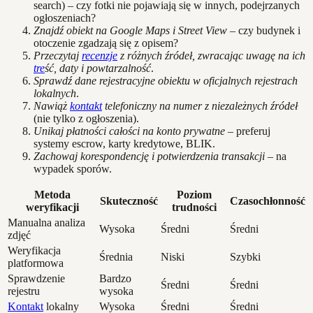
search) – czy fotki nie pojawiają się w innych, podejrzanych
ogłoszeniach?
Znajdź obiekt na Google Maps i Street View
– czy budynek i
otoczenie zgadzają się z opisem?
Przeczytaj
recenzje
z różnych źródeł, zwracając uwagę na ich
tre
ść, daty i powtarzalność
.
Sprawdź dane rejestracyjne obiektu w oficjalnych rejestrach
lokalnych
.
Nawiąż
kontakt
telefoniczny na numer z niezależnych źródeł
(nie tylko z ogłoszenia).
Unikaj płatności całości na konto prywatne
– preferuj
systemy escrow, karty kredytowe, BLIK.
Zachowaj korespondencję i potwierdzenia transakcji
– na
wypadek sporów.
Metoda
Poziom
Skuteczność
Czasochłonność
weryfikacji
trudności
Manualna analiza
Wysoka
Średni
Średni
zdjęć
Weryfikacja
Średnia
Niski
Szybki
platformowa
Sprawdzenie
Bardzo
Średni
Średni
rejestru
wysoka
Kontakt
lokalny
Wysoka
Średni
Średni