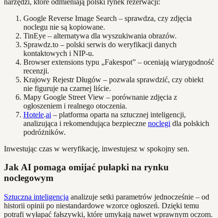
narzędzi, które odmieniają polski rynek rezerwacji:
Google Reverse Image Search – sprawdza, czy zdjęcia
noclegu nie są kopiowane.
TinEye – alternatywa dla wyszukiwania obrazów.
Sprawdz.to – polski serwis do weryfikacji danych
kontaktowych i NIP-u.
Browser extensions typu „Fakespot” – oceniają wiarygodność
recenzji.
Krajowy Rejestr Długów – pozwala sprawdzić, czy obiekt
nie figuruje na czarnej liście.
Mapy Google Street View – porównanie zdjęcia z
ogłoszeniem i realnego otoczenia.
Hotele
.
ai
– platforma oparta na sztucznej inteligencji,
analizująca i rekomendująca bezpieczne
noclegi
dla polskich
podróżników.
Inwestując czas w weryfikację, inwestujesz w spokojny sen.
Jak AI pomaga omijać pułapki na rynku
noclegowym
Sztuczna inteligencja
analizuje setki parametrów jednocześnie – od
historii opinii po niestandardowe wzorce ogłoszeń. Dzięki temu
potrafi wyłapać fałszywki, które umykają nawet wprawnym oczom.