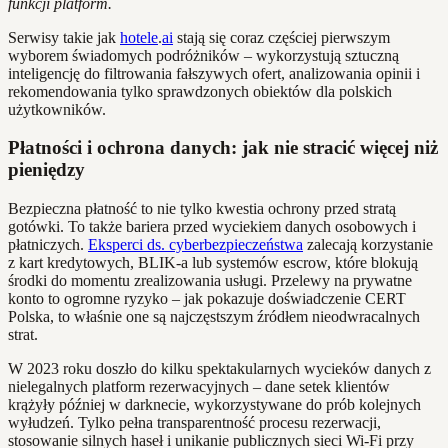
funkcji platform.
Serwisy takie jak
hotele
.
ai
stają się coraz częściej pierwszym
wyborem świadomych podróżników – wykorzystują sztuczną
inteligencję do filtrowania fałszywych ofert, analizowania opinii i
rekomendowania tylko sprawdzonych obiektów dla polskich
użytkowników.
Płatności i ochrona danych: jak nie stracić więcej niż
pieniędzy
Bezpieczna płatność to nie tylko kwestia ochrony przed stratą
gotówki. To także bariera przed wyciekiem danych osobowych i
płatniczych.
Eksperci ds. cyberbezpieczeństwa
zalecają korzystanie
z kart kredytowych, BLIK-a lub systemów escrow, które blokują
środki do momentu zrealizowania usługi. Przelewy na prywatne
konto to ogromne ryzyko – jak pokazuje doświadczenie CERT
Polska, to właśnie one są najczęstszym źródłem nieodwracalnych
strat.
W 2023 roku doszło do kilku spektakularnych wycieków danych z
nielegalnych platform rezerwacyjnych – dane setek klientów
krążyły później w darknecie, wykorzystywane do prób kolejnych
wyłudzeń. Tylko pełna transparentność procesu rezerwacji,
stosowanie silnych haseł i unikanie publicznych sieci Wi-Fi przy