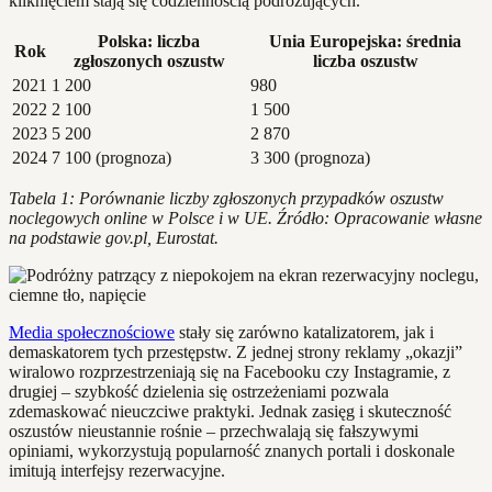
kliknięciem stają się codziennością podróżujących.
Polska: liczba
Unia Europejska: średnia
Rok
zgłoszonych oszustw
liczba oszustw
2021
1 200
980
2022
2 100
1 500
2023
5 200
2 870
2024
7 100 (prognoza)
3 300 (prognoza)
Tabela 1: Porównanie liczby zgłoszonych przypadków oszustw
noclegowych online w Polsce i w UE. Źródło: Opracowanie własne
na podstawie gov.pl, Eurostat.
Media społecznościowe
stały się zarówno katalizatorem, jak i
demaskatorem tych przestępstw. Z jednej strony reklamy „okazji”
wiralowo rozprzestrzeniają się na Facebooku czy Instagramie, z
drugiej – szybkość dzielenia się ostrzeżeniami pozwala
zdemaskować nieuczciwe praktyki. Jednak zasięg i skuteczność
oszustów nieustannie rośnie – przechwalają się fałszywymi
opiniami, wykorzystują popularność znanych portali i doskonale
imitują interfejsy rezerwacyjne.