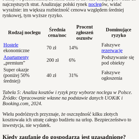
najczęstszych strat. Analizując polski rynek
nocleg
ów, widać
wyraźnie: im większa rozbieżność cenowa względem średniej
rynkowej, tym wyższe ryzyko.
Procent
Średnia
Dominujące
Rodzaj noclegu
zgłoszeń
cena/noc
ryzyko
oszustw
Hostele
Fałszywe
70 zł
14%
ekonomiczne
rezerwacje
Apartamenty
Podszywanie się
200 zł
6%
„premium”
pod obiekty
Super okazje
Fałszywe
(poniżej 50%
40 zł
31%
ogłoszenia
średniej)
Tabela 5: Analiza kosztów i ryzyk przy wyborze noclegu w Polsce.
Źródło: Opracowanie własne na podstawie danych UOKiK i
Booking.com, 2024.
Wielu podróżnych przyznaje, że oszczędność kilku złotych
kosztowała ich utratę całego budżetu na urlop. Bezpieczeństwo to
inwestycja, nie wydatek.
Kiedy zaufanie do gospodarza jest uzasadnione?