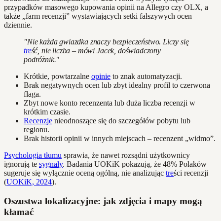
przypadków masowego kupowania opinii na Allegro czy OLX, a
także „farm recenzji” wystawiających setki fałszywych ocen
dziennie.
"Nie każda gwiazdka znaczy bezpieczeństwo. Liczy się
tre
ść, nie liczba – mówi Jacek, doświadczony
podróżnik."
Krótkie, powtarzalne
opinie
to znak automatyzacji.
Brak negatywnych ocen lub zbyt idealny profil to czerwona
flaga.
Zbyt nowe konto recenzenta lub duża liczba recenzji w
krótkim czasie.
Recenzje
nieodnoszące się do szczegółów pobytu lub
regionu.
Brak historii opinii w innych miejscach – recenzent „widmo”.
Psychologia tłumu
sprawia, że nawet rozsądni użytkownicy
ignorują te
sygnały
. Badania UOKiK pokazują, że 48% Polaków
sugeruje się wyłącznie oceną ogólną, nie analizując
tre
ści recenzji
(
UOKiK, 2024
).
Oszustwa lokalizacyjne: jak zdjęcia i mapy mogą
kłamać