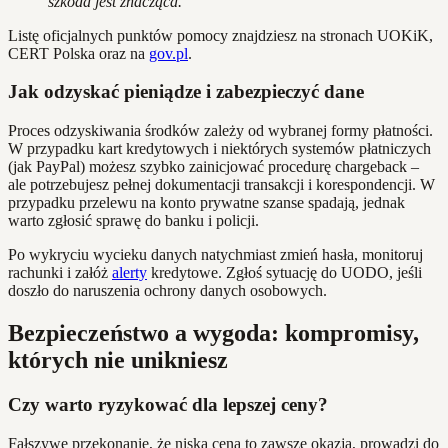
szkoda jest znacząca.
Listę oficjalnych punktów pomocy znajdziesz na stronach UOKiK,
CERT Polska oraz na
gov.pl
.
Jak odzyskać pieniądze i zabezpieczyć dane
Proces odzyskiwania środków zależy od wybranej formy płatności.
W przypadku kart kredytowych i niektórych systemów płatniczych
(jak PayPal) możesz szybko zainicjować procedurę chargeback –
ale potrzebujesz pełnej dokumentacji transakcji i korespondencji. W
przypadku przelewu na konto prywatne szanse spadają, jednak
warto zgłosić sprawę do banku i policji.
Po wykryciu wycieku danych natychmiast zmień hasła, monitoruj
rachunki i załóż
alerty
kredytowe. Zgłoś sytuację do UODO, jeśli
doszło do naruszenia ochrony danych osobowych.
Bezpieczeństwo a wygoda: kompromisy,
których nie unikniesz
Czy warto ryzykować dla lepszej ceny?
Fałszywe przekonanie, że niska cena to zawsze okazja, prowadzi do