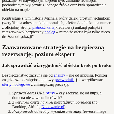
pokazuje, że największym błędem było zaufanie recenzjom
pochodzącym wyłącznie z jednego źródła oraz brak sprawdzenia
obiektu na mapie.
Kontrastuje z tym historia Michała, który dzięki prostym technikom
(weryfikacja adresu na kilku portalach, telefon do obiektu na numer
z oficjalnej strony,
płatność kartą
kredytową) uniknął pułapki i
zarezerwował bezpieczny
nocleg
– mimo że oferta była tylko nieco
droższa od „okazji”.
Zaawansowane strategie na bezpieczną
rezerwację: poziom ekspert
Jak sprawdzić wiarygodność obiektu krok po kroku
Bezpieczeństwo zaczyna się od
analizy
– nie od impulsu. Poniżej
znajdziesz dziewięciostopniowy
przewodnik
, jak weryfikować
oferty noclegowe
z chirurgiczną precyzją:
Sprawdź adres URL
oferty
– czy zaczyna się od https, a
domena nie zawiera literówek?
Zweryfikuj ofertę na kilku niezależnych portalach
(np.
Booking, Airbnb,
Nocowanie.pl
).
Przeprowadź odwrotny wyszukiwanie zdjęć
(reverse image