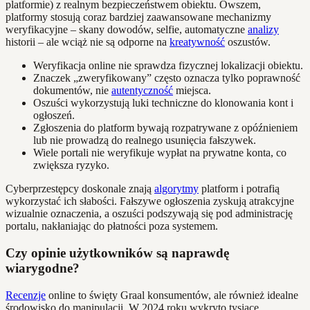
platformie) z realnym bezpieczeństwem obiektu. Owszem,
platformy stosują coraz bardziej zaawansowane mechanizmy
weryfikacyjne – skany dowodów, selfie, automatyczne
analizy
historii – ale wciąż nie są odporne na
kreatywność
oszustów.
Weryfikacja online nie sprawdza fizycznej lokalizacji obiektu.
Znaczek „zweryfikowany” często oznacza tylko poprawność
dokumentów, nie
autentyczność
miejsca.
Oszuści wykorzystują luki techniczne do klonowania kont i
ogłoszeń.
Zgłoszenia do platform bywają rozpatrywane z opóźnieniem
lub nie prowadzą do realnego usunięcia fałszywek.
Wiele portali nie weryfikuje wypłat na prywatne konta, co
zwiększa ryzyko.
Cyberprzestępcy doskonale znają
algorytmy
platform i potrafią
wykorzystać ich słabości. Fałszywe ogłoszenia zyskują atrakcyjne
wizualnie oznaczenia, a oszuści podszywają się pod administrację
portalu, nakłaniając do płatności poza systemem.
Czy opinie użytkowników są naprawdę
wiarygodne?
Recenzje
online to święty Graal konsumentów, ale również idealne
środowisko do manipulacji. W 2024 roku wykryto tysiące