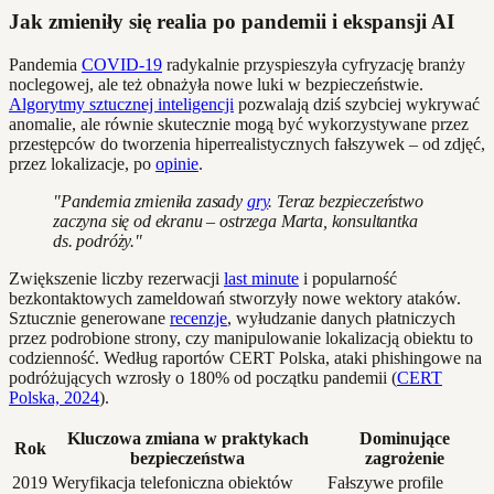
Jak zmieniły się realia po pandemii i ekspansji AI
Pandemia
COVID-19
radykalnie przyspieszyła cyfryzację branży
noclegowej, ale też obnażyła nowe luki w bezpieczeństwie.
Algorytmy sztucznej inteligencji
pozwalają dziś szybciej wykrywać
anomalie, ale równie skutecznie mogą być wykorzystywane przez
przestępców do tworzenia hiperrealistycznych fałszywek – od zdjęć,
przez lokalizacje, po
opinie
.
"Pandemia zmieniła zasady
gry
. Teraz bezpieczeństwo
zaczyna się od ekranu – ostrzega Marta, konsultantka
ds. podróży."
Zwiększenie liczby rezerwacji
last minute
i popularność
bezkontaktowych zameldowań stworzyły nowe wektory ataków.
Sztucznie generowane
recenzje
, wyłudzanie danych płatniczych
przez podrobione strony, czy manipulowanie lokalizacją obiektu to
codzienność. Według raportów CERT Polska, ataki phishingowe na
podróżujących wzrosły o 180% od początku pandemii (
CERT
Polska, 2024
).
Kluczowa zmiana w praktykach
Dominujące
Rok
bezpieczeństwa
zagrożenie
2019
Weryfikacja telefoniczna obiektów
Fałszywe profile