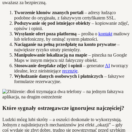
uważasz za bezpieczną.
Tworzenie klonów znanych portali
– adresy łudząco
podobne do oryginału, z fałszywym certyfikatem SSL.
Podszywanie się pod istniejące obiekty
– kopiowanie zdjęć,
opisów i opinii.
Wysyłanie ofert poza platformą
– prośba o
kontakt
mailowy
lub telefoniczny, by ominąć system płatności.
Naciąganie na pełną przedpłatę na konto prywatne
–
największe ryzyko utraty pieniędzy.
Manipulowanie lokalizacją na mapie
– pinezka na Google
Maps w innym miejscu niż faktyczny obiekt.
Stosowanie deepfake zdjęć i opinii
– generator
AI
tworzący
idealne, lecz nieistniejące
recenzje
.
Wyłudzanie danych osobowych i płatniczych
– fałszywe
formularze rezerwacyjne.
Które sygnały ostrzegawcze ignorujesz najczęściej?
Ludzki mózg lubi skróty – a oszuści doskonale to wykorzystują.
Jednym z najsilniejszych mechanizmów jest efekt „okazji” – gdy
coś wydaje się zbyt dobre, trudno się powstrzymać przed szybkim