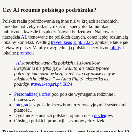
Czy AI rozumie polskiego podróżnika?
Polskie realia podróżowania są inne niż w krajach zachodnich:
unikalne potrzeby rodzin z dziećmi, specyfika komunikacji
publicznej, kwestie bezpieczeństwa i budżetowe. Najnowsze
narzędzia
AI
, trenowane na polskich danych, coraz lepiej rozumieją
lokalny kontekst. Według
travellikeagirl.pl, 2024
, aplikacje takie jak
Getaway.pl czy Mapify uwzględniają polskie specyficzne
oferty
i
lokalne
promocje
.
"
AI
zaprojektowane dla polskich użytkowników
uwzględnia nie tylko język i walutę, ale także typowe
potrzeby, jak rodzinne bezpieczeństwo czy niskie ceny w
lokalnych hotelikach." — Anna Piątek, ekspertka ds.
podróży,
travellikeagirl.pl, 2024
Personalizacja ofert
pod polskie wymagania rodzinne i
biznesowe.
Integracja
z polskimi serwisami rezerwacyjnymi i systemami
płatności.
Dynamiczna analiza polskich opinii i ocen
nocleg
ów.
Obsługa polskich promocji i sezonowych zniżek.