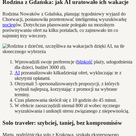
Rodzina z Gdańska: jak AI uratowało ich wakacje
Rodzina Nowaków z Gdańska, planując tygodniowy wyjazd do
Chorwacji, postanowiła przetestować inteligentną wyszukiwarkę
nocleg
ów. Dotychczas planowanie polegało na mozolnym
porównywaniu ofert na kilku portalach, co zajmowało im co
najmniej trzy wieczory.
Wprowadzili swoje preferencje (
bliskość
plaży, udogodnienia
dla dzieci, budżet 3000 zł).
AI
przeanalizowało kilkadziesiąt ofert, wykluczając te z
ukrytymi opłatami.
Otrzymali 5 spersonalizowanych propozycji, z których
wybrali najlepszą, korzystając z promocji na wybrane
terminy.
Czas planowania skrócił się z 10 godzin do 45 minut.
W efekcie zaoszczędzili niemal 800 zł wobec ręcznego
wyszukiwania i uniknęli stresu związanego z niepewnością.
Solo traveler: szybciej, taniej, bez kompromisów
Marta, podróżniczka solo z Krakowa, szukała ekspresowego