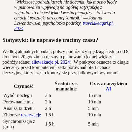
"Większość podróżujących nie docenia, jak mocno błędy
w planowaniu wpływają na ogólną satysfakcję z
wyjazdu. To nie jest tylko kwestia pieniędzy – to kwestia
emocji i poczucia utraconej kontroli." — Joanna
Lewandowska, psycholożka podróży,
travellikeagirl.pl,
2024
Statystyki: ile naprawdę tracimy czasu?
Według aktualnych badań, polscy podróżnicy spędzają średnio od 8
do nawet 20 godzin na ręcznym planowaniu jednej większej
podróży (dane:
allewakacje.pl, 2024
). W praktyce oznacza to długie
wieczory przed komputerem, setki porównań ofert i chaos
decyzyjny, który często kończy się przypadkowymi wyborami.
Średni czas
Czas z narzędziem
Czynność
manualnie
AI
Wybór noclegu
3 h
15 min
Porównanie tras
2 h
10 min
Analiza budżetu
2 h
5 min
Zbiorcze
rezerwacje
1,5 h
10 min
Synchronizacja z
1,5 h
5 min
grupą