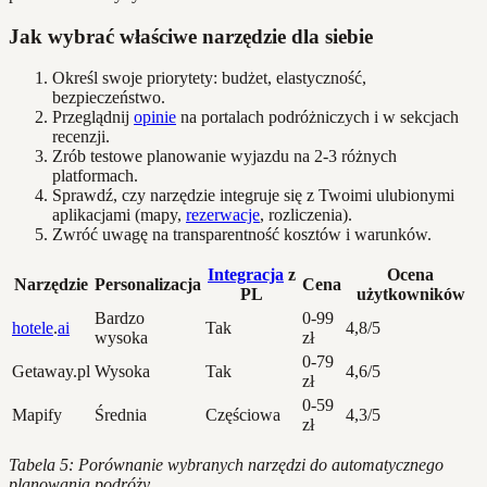
Jak wybrać właściwe narzędzie dla siebie
Określ swoje priorytety: budżet, elastyczność,
bezpieczeństwo.
Przeglądnij
opinie
na portalach podróżniczych i w sekcjach
recenzji.
Zrób testowe planowanie wyjazdu na 2-3 różnych
platformach.
Sprawdź, czy narzędzie integruje się z Twoimi ulubionymi
aplikacjami (mapy,
rezerwacje
, rozliczenia).
Zwróć uwagę na transparentność kosztów i warunków.
Integracja
z
Ocena
Narzędzie
Personalizacja
Cena
PL
użytkowników
Bardzo
0-99
hotele
.
ai
Tak
4,8/5
wysoka
zł
0-79
Getaway.pl
Wysoka
Tak
4,6/5
zł
0-59
Mapify
Średnia
Częściowa
4,3/5
zł
Tabela 5: Porównanie wybranych narzędzi do automatycznego
planowania podróży