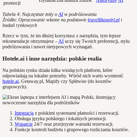
Dynamiczna analiza zniżek
Algorytmy
AI
promocji
Tabela 4: Najczęstsze mity o
AI
w podróżowaniu
Źródło: Opracowanie własne na podstawie
travellikeagirl.pl
i
badań rynkowych
Rzecz w tym, że im dłużej korzystasz z narzędzia, tym lepsze
rekomendacje otrzymujesz –
AI
uczy się Twoich preferencji, stylu
podróżowania i nawet nietypowych wymagań.
Hotele.ai i inne narzędzia: polskie realia
Na polskim rynku działa kilka wiodących platform, które
odpowiadają na lokalne potrzeby. Wśród nich warto wymienić
hotele.ai
, Getaway.pl, Mapify czy Splitwise (do kosztów
grupowych).
Integracja
z polskimi systemami płatności i rezerwacji.
Obsługa języka polskiego i lokalnych promocji.
Wsparcie
24/7 oraz przejrzyste warunki rezerwacji.
Funkcje kontroli budżetu i grupowego rozliczania kosztów.