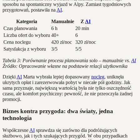
sposobu na spontaniczny wyjazd w Alpy. Zamiast tygodniowych
przygotowań, postawiła na
AI
.
Kategoria
Manualnie
Z
AI
Czas planowania
6 h
20 min
Liczba ofert do wyboru
40+
6
Cena noclegu
420 zł/noc
320 zł/noc
Satysfakcja z wyboru
3/5
5/5
Tabela 3: Porównanie procesu planowania solo – manualnie vs.
AI
Źródło: Opracowanie własne na podstawie relacji użytkownika
Dzięki
AI
Marta wybrała lepiej dopasowany
nocleg
, uniknęła
ukrytych opłat i zarezerwowała pobyt w niecałe pół godziny. Jak
sama przyznaje, największą wartością była nie tylko oszczędność
czasu, ale komfort psychiczny: pewność, że nie przeoczyła żadnej
promocji.
Biznes kontra przygoda: dwa światy, jedna
technologia
Współczesne
AI
sprawdza się zarówno dla podróżujących
służbowo, jak i tych szukających przygód. W obu przypadkach