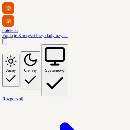
hotele.ai
Funkcje
Korzyści
Przykłady użycia
Jasny
Ciemny
Systemowy
Rozpocznij