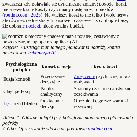
zwłaszcza gdy pojawiają się dynamiczne zmiany: pogoda, korki,
nieprzewidziane koszty czy zmiany dostępności obiektów
(
routimo.com, 2023
). Największy koszt to nie tylko Twoje nerwy,
ale również realne straty finansowe i czasowe – zbyt długie trasy,
źle dobrane
noclegi
, nieoptymalny budżet.
Zdjęcie: Frustracja manualnego planowania podróży kontra
nowoczesna
technologia AI
Psychologiczna
Konsekwencja
Ukryty koszt
pułapka
Przeciążenie
Zmęczenie
psychiczne, utrata
Iluzja kontroli
decyzyjne
motywacji
Paraliż
Stracony czas, nierealistyczne
Chęć perfekcji
analityczny
oczekiwania
Odkładanie
Opóźnienia, gorsze warunki
Lęk
przed błędem
decyzji
rezerwacji
Tabela 1: Główne pułapki psychologiczne manualnego planowania
podróży
Źródło: Opracowanie własne na podstawie
routimo.com