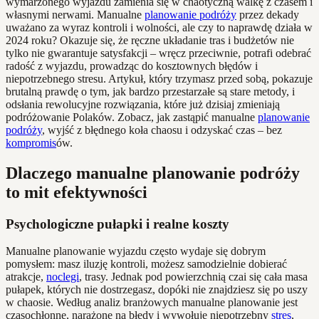
wymarzonego wyjazdu zamienia się w chaotyczną walkę z czasem i
własnymi nerwami. Manualne
planowanie podróży
przez dekady
uważano za wyraz kontroli i wolności, ale czy to naprawdę działa w
2024 roku? Okazuje się, że ręczne układanie tras i budżetów nie
tylko nie gwarantuje satysfakcji – wręcz przeciwnie, potrafi odebrać
radość z wyjazdu, prowadząc do kosztownych błędów i
niepotrzebnego stresu. Artykuł, który trzymasz przed sobą, pokazuje
brutalną prawdę o tym, jak bardzo przestarzałe są stare metody, i
odsłania rewolucyjne rozwiązania, które już dzisiaj zmieniają
podróżowanie Polaków. Zobacz, jak zastąpić manualne
planowanie
podróży
, wyjść z błędnego koła chaosu i odzyskać czas – bez
kompromis
ów.
Dlaczego manualne planowanie podróży
to mit efektywności
Psychologiczne pułapki i realne koszty
Manualne planowanie wyjazdu często wydaje się dobrym
pomysłem: masz iluzję kontroli, możesz samodzielnie dobierać
atrakcje,
noclegi
, trasy. Jednak pod powierzchnią czai się cała masa
pułapek, których nie dostrzegasz, dopóki nie znajdziesz się po uszy
w chaosie. Według analiz branżowych manualne planowanie jest
czasochłonne, narażone na błędy i wywołuje niepotrzebny
stres
,