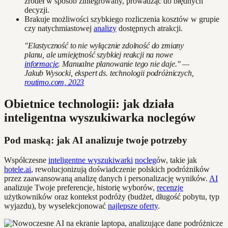
źródeł w sposób zintegrowany, prowadząc do błędnych
decyzji.
Brakuje możliwości szybkiego rozliczenia kosztów w grupie
czy natychmiastowej
analizy
dostępnych atrakcji.
"Elastyczność to nie wyłącznie zdolność do zmiany
planu, ale umiejętność szybkiej reakcji na nowe
informacje
. Manualne planowanie tego nie daje." —
Jakub Wysocki, ekspert ds. technologii podróżniczych,
routimo.com, 2023
Obietnice technologii: jak działa
inteligentna wyszukiwarka noclegów
Pod maską: jak AI analizuje twoje potrzeby
Współczesne
inteligentne wyszukiwarki
nocleg
ów, takie jak
hotele.ai
, rewolucjonizują doświadczenie polskich podróżników
przez zaawansowaną analizę danych i personalizację wyników.
AI
analizuje Twoje preferencje, historię wyborów,
recenzje
użytkowników oraz kontekst podróży (budżet, długość pobytu, typ
wyjazdu), by wyselekcjonować
najlepsze oferty
.