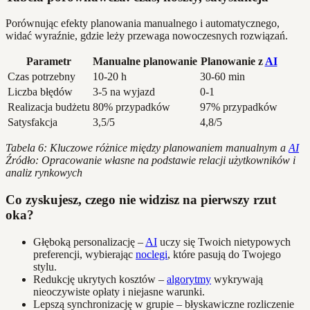
Porównując efekty planowania manualnego i automatycznego,
widać wyraźnie, gdzie leży przewaga nowoczesnych rozwiązań.
Parametr
Manualne planowanie
Planowanie z
AI
Czas potrzebny
10-20 h
30-60 min
Liczba błędów
3-5 na wyjazd
0-1
Realizacja budżetu
80% przypadków
97% przypadków
Satysfakcja
3,5/5
4,8/5
Tabela 6: Kluczowe różnice między planowaniem manualnym a
AI
Źródło: Opracowanie własne na podstawie relacji użytkowników i
analiz rynkowych
Co zyskujesz, czego nie widzisz na pierwszy rzut
oka?
Głęboką personalizację –
AI
uczy się Twoich nietypowych
preferencji, wybierając
noclegi
, które pasują do Twojego
stylu.
Redukcję ukrytych kosztów –
algorytmy
wykrywają
nieoczywiste opłaty i niejasne warunki.
Lepszą synchronizację w grupie – błyskawiczne rozliczenie