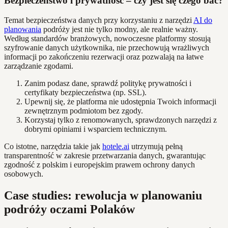
Bezpieczeństwo i prywatność – czy jest się czego bać?
Temat bezpieczeństwa danych przy korzystaniu z narzędzi
AI do
planowania
podróży jest nie tylko modny, ale realnie ważny.
Według standardów branżowych, nowoczesne platformy stosują
szyfrowanie danych użytkownika, nie przechowują wrażliwych
informacji po zakończeniu rezerwacji oraz pozwalają na łatwe
zarządzanie zgodami.
Zanim podasz dane, sprawdź politykę prywatności i
certyfikaty bezpieczeństwa (np. SSL).
Upewnij się, że platforma nie udostępnia Twoich informacji
zewnętrznym podmiotom bez zgody.
Korzystaj tylko z renomowanych, sprawdzonych narzędzi z
dobrymi opiniami i wsparciem technicznym.
Co istotne, narzędzia takie jak
hotele.ai
utrzymują pełną
transparentność w zakresie przetwarzania danych, gwarantując
zgodność z polskim i europejskim prawem ochrony danych
osobowych.
Case studies: rewolucja w planowaniu
podróży oczami Polaków