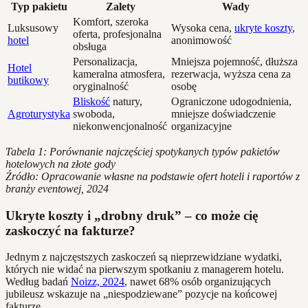
Typ pakietu
Zalety
Wady
Komfort, szeroka
Luksusowy
Wysoka cena,
ukryte koszty
,
oferta, profesjonalna
hotel
anonimowość
obsługa
Personalizacja,
Mniejsza pojemność, dłuższa
Hotel
kameralna atmosfera,
rezerwacja, wyższa cena za
butikowy
oryginalność
osobę
Bliskość
natury,
Ograniczone udogodnienia,
Agroturystyka
swoboda,
mniejsze doświadczenie
niekonwencjonalność
organizacyjne
Tabela 1: Porównanie najczęściej spotykanych typów pakietów
hotelowych na złote gody
Źródło: Opracowanie własne na podstawie ofert hoteli i raportów z
branży eventowej, 2024
Ukryte koszty i „drobny druk” – co może cię
zaskoczyć na fakturze?
Jednym z najczęstszych zaskoczeń są nieprzewidziane wydatki,
których nie widać na pierwszym spotkaniu z managerem hotelu.
Według badań
Noizz, 2024
, nawet 68% osób organizujących
jubileusz wskazuje na „niespodziewane” pozycje na końcowej
fakturze.