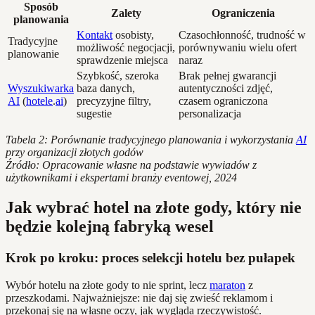
Sposób
Zalety
Ograniczenia
planowania
Kontakt
osobisty,
Czasochłonność, trudność w
Tradycyjne
możliwość negocjacji,
porównywaniu wielu ofert
planowanie
sprawdzenie miejsca
naraz
Szybkość, szeroka
Brak pełnej gwarancji
Wyszukiwarka
baza danych,
autentyczności zdjęć,
AI
(
hotele
.
ai
)
precyzyjne filtry,
czasem ograniczona
sugestie
personalizacja
Tabela 2: Porównanie tradycyjnego planowania i wykorzystania
AI
przy organizacji złotych godów
Źródło: Opracowanie własne na podstawie wywiadów z
użytkownikami i ekspertami branży eventowej, 2024
Jak wybrać hotel na złote gody, który nie
będzie kolejną fabryką wesel
Krok po kroku: proces selekcji hotelu bez pułapek
Wybór hotelu na złote gody to nie sprint, lecz
maraton
z
przeszkodami. Najważniejsze: nie daj się zwieść reklamom i
przekonaj się na własne oczy, jak wygląda rzeczywistość.