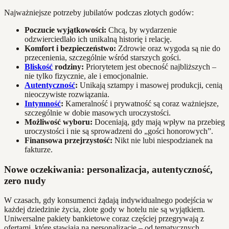
Najważniejsze potrzeby jubilatów podczas złotych godów:
Poczucie wyjątkowości:
Chcą, by wydarzenie
odzwierciedlało ich unikalną historię i relację.
Komfort i bezpieczeństwo:
Zdrowie oraz wygoda są nie do
przecenienia, szczególnie wśród starszych gości.
Bliskość
rodziny:
Priorytetem jest obecność najbliższych –
nie tylko fizycznie, ale i emocjonalnie.
Autentyczność
:
Unikają sztampy i masowej produkcji, cenią
nieoczywiste rozwiązania.
Intymność
:
Kameralność i prywatność są coraz ważniejsze,
szczególnie w dobie masowych uroczystości.
Możliwość wyboru:
Doceniają, gdy mają wpływ na przebieg
uroczystości i nie są sprowadzeni do „gości honorowych”.
Finansowa przejrzystość:
Nikt nie lubi niespodzianek na
fakturze.
Nowe oczekiwania: personalizacja, autentyczność,
zero nudy
W czasach, gdy konsumenci żądają indywidualnego podejścia w
każdej dziedzinie życia, złote gody w hotelu nie są wyjątkiem.
Uniwersalne pakiety bankietowe coraz częściej przegrywają z
ofertami, które stawiają na personalizację – od tematycznych