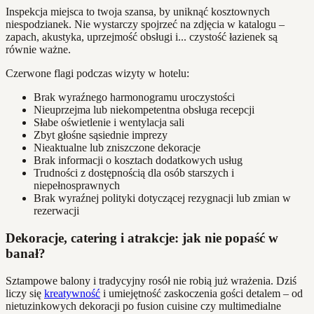
Inspekcja miejsca to twoja szansa, by uniknąć kosztownych
niespodzianek. Nie wystarczy spojrzeć na zdjęcia w katalogu –
zapach, akustyka, uprzejmość obsługi i... czystość łazienek są
równie ważne.
Czerwone flagi podczas wizyty w hotelu:
Brak wyraźnego harmonogramu uroczystości
Nieuprzejma lub niekompetentna obsługa recepcji
Słabe oświetlenie i wentylacja sali
Zbyt głośne sąsiednie imprezy
Nieaktualne lub zniszczone dekoracje
Brak informacji o kosztach dodatkowych usług
Trudności z dostępnością dla osób starszych i
niepełnosprawnych
Brak wyraźnej polityki dotyczącej rezygnacji lub zmian w
rezerwacji
Dekoracje, catering i atrakcje: jak nie popaść w
banał?
Sztampowe balony i tradycyjny rosół nie robią już wrażenia. Dziś
liczy się
kreatywność
i umiejętność zaskoczenia gości detalem – od
nietuzinkowych dekoracji po fusion cuisine czy multimedialne