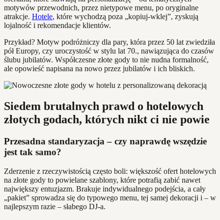
motywów przewodnich, przez nietypowe menu, po oryginalne
atrakcje.
Hotele
, które wychodzą poza „kopiuj-wklej”, zyskują
lojalność i rekomendacje klientów.
Przykład? Motyw podróżniczy dla pary, która przez 50 lat zwiedziła
pół Europy, czy uroczystość w stylu lat 70., nawiązująca do czasów
ślubu jubilatów. Współczesne złote gody to nie nudna formalność,
ale opowieść napisana na nowo przez jubilatów i ich bliskich.
Siedem brutalnych prawd o hotelowych
złotych godach, których nikt ci nie powie
Przesadna standaryzacja – czy naprawdę wszędzie
jest tak samo?
Zderzenie z rzeczywistością często boli: większość ofert hotelowych
na złote gody to powielane szablony, które potrafią zabić nawet
największy entuzjazm. Brakuje indywidualnego podejścia, a cały
„pakiet” sprowadza się do typowego menu, tej samej dekoracji i – w
najlepszym razie – słabego DJ-a.