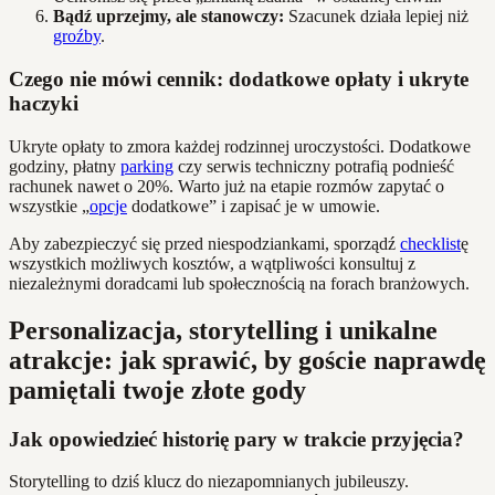
Bądź uprzejmy, ale stanowczy:
Szacunek działa lepiej niż
groźby
.
Czego nie mówi cennik: dodatkowe opłaty i ukryte
haczyki
Ukryte opłaty to zmora każdej rodzinnej uroczystości. Dodatkowe
godziny, płatny
parking
czy serwis techniczny potrafią podnieść
rachunek nawet o 20%. Warto już na etapie rozmów zapytać o
wszystkie „
opcje
dodatkowe” i zapisać je w umowie.
Aby zabezpieczyć się przed niespodziankami, sporządź
checklist
ę
wszystkich możliwych kosztów, a wątpliwości konsultuj z
niezależnymi doradcami lub społecznością na forach branżowych.
Personalizacja, storytelling i unikalne
atrakcje: jak sprawić, by goście naprawdę
pamiętali twoje złote gody
Jak opowiedzieć historię pary w trakcie przyjęcia?
Storytelling to dziś klucz do niezapomnianych jubileuszy.