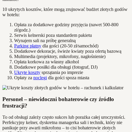
10 ukrytych kosztów, które mogą zrujnować budżet złotych godów
w hotelu:
Opłata za dodatkowe godziny przyjęcia (nawet 500-800
zł/godz.)
Serwis kelnerski poza standardem pakietu
Wynajem sali na próbę generalną
Parking płatny
dla gości (20-50 zł/samochód)
Dodatkowe dekoracje, świeże kwiaty poza ofertą bazową
Multimedia (projektory, mikrofony, nagłośnienie)
Opłata korkowa za własny alkohol
Dodatkowe posiłki dla obsługi (fotograf, DJ)
Ukryte koszty
sprzątania po imprezie
Opłaty za
noclegi
dla gości spoza miasta
Personel – niewidoczni bohaterowie czy źródło
frustracji?
To od obsługi zależy często sukces lub porażka całej uroczystości.
Perfekcyjny kelner, dyskretna managerka sali i technik, który nie
panikuje przy awarii mikrofonu – to cisi bohaterowie złotych