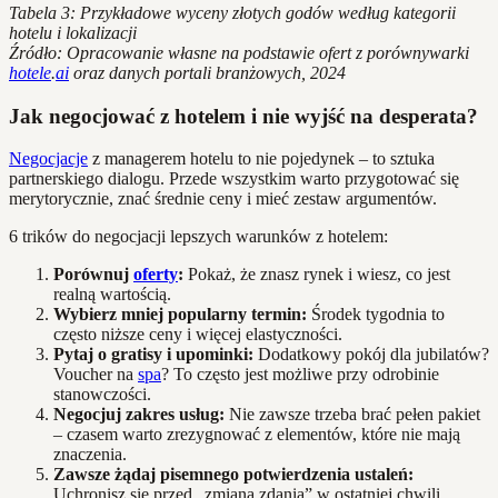
Tabela 3: Przykładowe wyceny złotych godów według kategorii
hotelu i lokalizacji
Źródło: Opracowanie własne na podstawie ofert z porównywarki
hotele
.
ai
oraz danych portali branżowych, 2024
Jak negocjować z hotelem i nie wyjść na desperata?
Negocjacje
z managerem hotelu to nie pojedynek – to sztuka
partnerskiego dialogu. Przede wszystkim warto przygotować się
merytorycznie, znać średnie ceny i mieć zestaw argumentów.
6 trików do negocjacji lepszych warunków z hotelem:
Porównuj
oferty
:
Pokaż, że znasz rynek i wiesz, co jest
realną wartością.
Wybierz mniej popularny termin:
Środek tygodnia to
często niższe ceny i więcej elastyczności.
Pytaj o gratisy i upominki:
Dodatkowy pokój dla jubilatów?
Voucher na
spa
? To często jest możliwe przy odrobinie
stanowczości.
Negocjuj zakres usług:
Nie zawsze trzeba brać pełen pakiet
– czasem warto zrezygnować z elementów, które nie mają
znaczenia.
Zawsze żądaj pisemnego potwierdzenia ustaleń:
Uchronisz się przed „zmianą zdania” w ostatniej chwili.