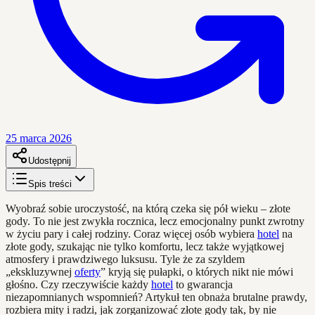
25 marca 2026
Udostępnij
Spis treści
Wyobraź sobie uroczystość, na którą czeka się pół wieku – złote
gody. To nie jest zwykła rocznica, lecz emocjonalny punkt zwrotny
w życiu pary i całej rodziny. Coraz więcej osób wybiera
hotel
na
złote gody, szukając nie tylko komfortu, lecz także wyjątkowej
atmosfery i prawdziwego luksusu. Tyle że za szyldem
„ekskluzywnej
oferty
” kryją się pułapki, o których nikt nie mówi
głośno. Czy rzeczywiście każdy
hotel
to gwarancja
niezapomnianych wspomnień? Artykuł ten obnaża brutalne prawdy,
rozbiera mity i radzi, jak zorganizować złote gody tak, by nie