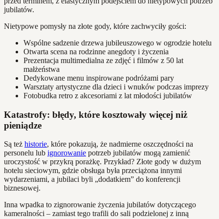
przed terminem, z elastycznym podejściem do nietypowych potrzeb
jubilatów.
Nietypowe pomysły na złote gody, które zachwyciły gości:
Wspólne sadzenie drzewa jubileuszowego w ogrodzie hotelu
Otwarta scena na rodzinne anegdoty i życzenia
Prezentacja multimedialna ze zdjęć i filmów z 50 lat
małżeństwa
Dedykowane menu inspirowane podróżami pary
Warsztaty artystyczne dla dzieci i wnuków podczas imprezy
Fotobudka retro z akcesoriami z lat młodości jubilatów
Katastrofy: błędy, które kosztowały więcej niż
pieniądze
Są też
historie
, które pokazują, że nadmierne oszczędności na
personelu lub
ignorowanie
potrzeb jubilatów mogą zamienić
uroczystość w przykrą porażkę. Przykład? Złote gody w dużym
hotelu sieciowym, gdzie obsługa była przeciążona innymi
wydarzeniami, a jubilaci byli „dodatkiem” do konferencji
biznesowej.
Inna wpadka to zignorowanie życzenia jubilatów dotyczącego
kameralności – zamiast tego trafili do sali podzielonej z inną