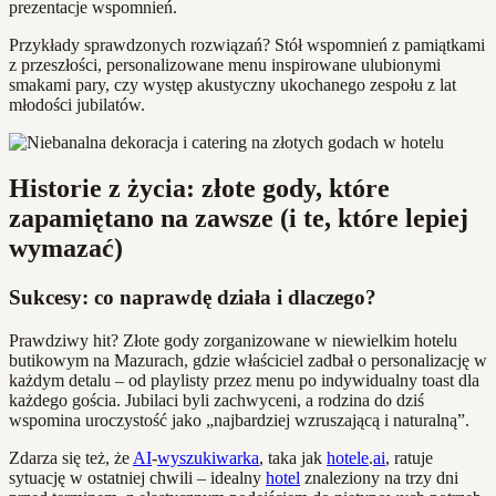
prezentacje wspomnień.
Przykłady sprawdzonych rozwiązań? Stół wspomnień z pamiątkami
z przeszłości, personalizowane menu inspirowane ulubionymi
smakami pary, czy występ akustyczny ukochanego zespołu z lat
młodości jubilatów.
Historie z życia: złote gody, które
zapamiętano na zawsze (i te, które lepiej
wymazać)
Sukcesy: co naprawdę działa i dlaczego?
Prawdziwy hit? Złote gody zorganizowane w niewielkim hotelu
butikowym na Mazurach, gdzie właściciel zadbał o personalizację w
każdym detalu – od playlisty przez menu po indywidualny toast dla
każdego gościa. Jubilaci byli zachwyceni, a rodzina do dziś
wspomina uroczystość jako „najbardziej wzruszającą i naturalną”.
Zdarza się też, że
AI
-
wyszukiwarka
, taka jak
hotele
.
ai
, ratuje
sytuację w ostatniej chwili – idealny
hotel
znaleziony na trzy dni