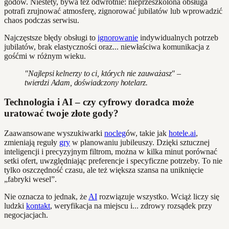
godów. Niestety, bywa też odwrotnie: nieprzeszkolona obsługa
potrafi zrujnować atmosferę, zignorować jubilatów lub wprowadzić
chaos podczas serwisu.
Najczęstsze błędy obsługi to
ignorowanie
indywidualnych potrzeb
jubilatów, brak elastyczności oraz... niewłaściwa komunikacja z
gośćmi w różnym wieku.
"Najlepsi kelnerzy to ci, których nie zauważasz" –
twierdzi Adam, doświadczony hotelarz.
Technologia i AI – czy cyfrowy doradca może
uratować twoje złote gody?
Zaawansowane wyszukiwarki
nocleg
ów, takie jak
hotele.ai
,
zmieniają reguły
gry
w planowaniu jubileuszy. Dzięki sztucznej
inteligencji i precyzyjnym filtrom, można w kilka minut porównać
setki ofert, uwzględniając preferencje i specyficzne potrzeby. To nie
tylko oszczędność czasu, ale też większa szansa na uniknięcie
„fabryki wesel”.
Nie oznacza to jednak, że
AI
rozwiązuje wszystko. Wciąż liczy się
ludzki
kontakt
, weryfikacja na miejscu i... zdrowy rozsądek przy
negocjacjach.