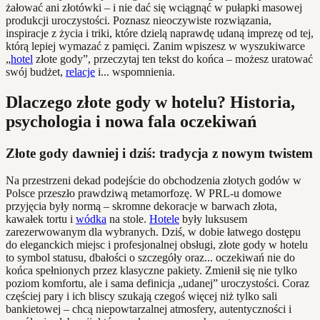
żałować ani złotówki – i nie dać się wciągnąć w pułapki masowej
produkcji uroczystości. Poznasz nieoczywiste rozwiązania,
inspiracje z życia i triki, które dzielą naprawdę udaną imprezę od tej,
którą lepiej wymazać z pamięci. Zanim wpiszesz w wyszukiwarce
„
hotel
złote gody”, przeczytaj ten tekst do końca – możesz uratować
swój budżet,
relacje
i... wspomnienia.
Dlaczego złote gody w hotelu? Historia,
psychologia i nowa fala oczekiwań
Złote gody dawniej i dziś: tradycja z nowym twistem
Na przestrzeni dekad podejście do obchodzenia złotych godów w
Polsce przeszło prawdziwą metamorfozę. W PRL-u domowe
przyjęcia były normą – skromne dekoracje w barwach złota,
kawałek tortu i
wódka
na stole.
Hotele
były luksusem
zarezerwowanym dla wybranych. Dziś, w dobie łatwego dostępu
do eleganckich miejsc i profesjonalnej obsługi, złote gody w hotelu
to symbol statusu, dbałości o szczegóły oraz... oczekiwań nie do
końca spełnionych przez klasyczne pakiety. Zmienił się nie tylko
poziom komfortu, ale i sama definicja „udanej” uroczystości. Coraz
częściej pary i ich bliscy szukają czegoś więcej niż tylko sali
bankietowej – chcą niepowtarzalnej atmosfery, autentyczności i