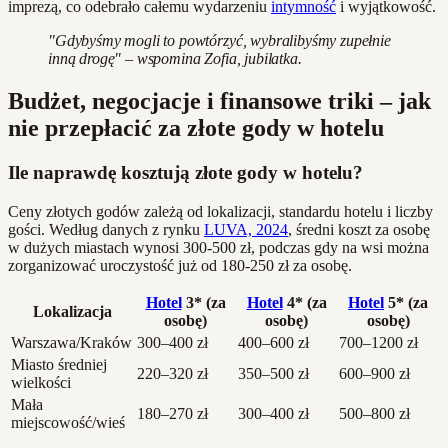
imprezą, co odebrało całemu wydarzeniu
intymność
i wyjątkowość.
"Gdybyśmy mogli to powtórzyć, wybralibyśmy zupełnie
inną drogę" – wspomina Zofia, jubilatka.
Budżet, negocjacje i finansowe triki – jak
nie przepłacić za złote gody w hotelu
Ile naprawdę kosztują złote gody w hotelu?
Ceny złotych godów zależą od lokalizacji, standardu hotelu i liczby
gości. Według danych z rynku
LUVA, 2024
, średni koszt za osobę
w dużych miastach wynosi 300-500 zł, podczas gdy na wsi można
zorganizować uroczystość już od 180-250 zł za osobę.
Hotel
3* (za
Hotel
4* (za
Hotel
5* (za
Lokalizacja
osobę)
osobę)
osobę)
Warszawa/Kraków
300–400 zł
400–600 zł
700–1200 zł
Miasto średniej
220–320 zł
350–500 zł
600–900 zł
wielkości
Mała
180–270 zł
300–400 zł
500–800 zł
miejscowość/wieś