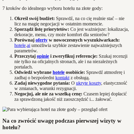
7 kroków do idealnego wyboru hotelu na złote gody:
Określ swój budżet:
Sprawdź, na co cię realnie stać – nie
licz na magię negocjacji w ostatnim momencie.
Sporządź listę priorytetów:
Co jest ważniejsze: lokalizacja,
dekoracje, menu, czy może komfort dla seniorów?
Porównaj
oferty
w nowoczesnych wyszukiwarkach:
hotele
.
ai
umożliwia szybkie zestawienie najważniejszych
parametrów.
Przeczytaj
opinie
i zweryfikuj referencje:
Szukaj recenzji
nie tylko na oficjalnych stronach, ale i na niezależnych
portalach.
Odwiedź wybrane
hotele
osobiście:
Sprawdź atmosferę i
zadbaj o bezpośredni
kontakt
z obsługą.
Zadaj niewygodne pytania:
O
ukryte koszty
, elastyczność
w zmianach, warunki rezygnacji.
Negocjuj, ale nie za wszelką cenę:
Czasem lepiej dopłacić
za sprawdzoną jakość niż zaoszczędzić i... żałować.
Na co zwrócić uwagę podczas pierwszej wizyty w
hotelu?