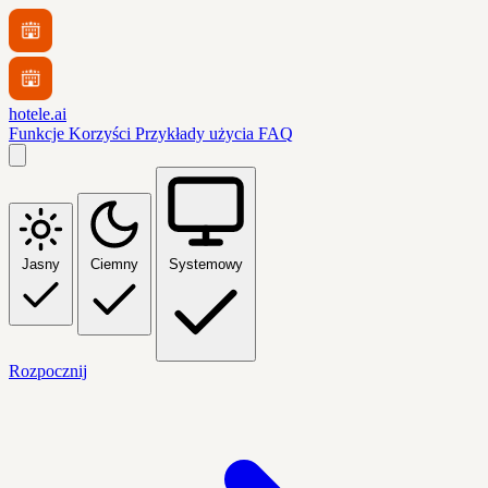
hotele.ai
Funkcje
Korzyści
Przykłady użycia
FAQ
Jasny
Ciemny
Systemowy
Rozpocznij