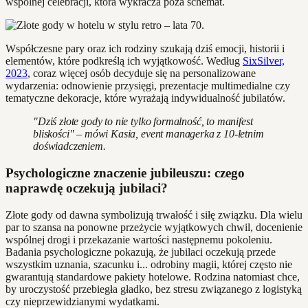
wspólnej celebracji, która wykracza poza schemat.
Współczesne pary oraz ich rodziny szukają dziś emocji, historii i
elementów, które podkreślą ich wyjątkowość. Według
SixSilver,
2023
, coraz więcej osób decyduje się na personalizowane
wydarzenia: odnowienie przysięgi, prezentacje multimedialne czy
tematyczne dekoracje, które wyrażają indywidualność jubilatów.
"Dziś złote gody to nie tylko formalność, to manifest
bliskości" – mówi Kasia, event managerka z 10-letnim
doświadczeniem.
Psychologiczne znaczenie jubileuszu: czego
naprawdę oczekują jubilaci?
Złote gody od dawna symbolizują trwałość i siłę związku. Dla wielu
par to szansa na ponowne przeżycie wyjątkowych chwil, docenienie
wspólnej drogi i przekazanie wartości następnemu pokoleniu.
Badania psychologiczne pokazują, że jubilaci oczekują przede
wszystkim uznania, szacunku i... odrobiny magii, której często nie
gwarantują standardowe pakiety hotelowe. Rodzina natomiast chce,
by uroczystość przebiegła gładko, bez stresu związanego z logistyką
czy nieprzewidzianymi wydatkami.