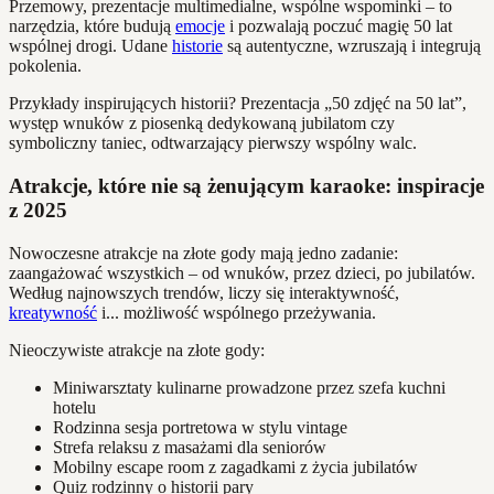
Przemowy, prezentacje multimedialne, wspólne wspominki – to
narzędzia, które budują
emocje
i pozwalają poczuć magię 50 lat
wspólnej drogi. Udane
historie
są autentyczne, wzruszają i integrują
pokolenia.
Przykłady inspirujących historii? Prezentacja „50 zdjęć na 50 lat”,
występ wnuków z piosenką dedykowaną jubilatom czy
symboliczny taniec, odtwarzający pierwszy wspólny walc.
Atrakcje, które nie są żenującym karaoke: inspiracje
z 2025
Nowoczesne atrakcje na złote gody mają jedno zadanie:
zaangażować wszystkich – od wnuków, przez dzieci, po jubilatów.
Według najnowszych trendów, liczy się interaktywność,
kreatywność
i... możliwość wspólnego przeżywania.
Nieoczywiste atrakcje na złote gody:
Miniwarsztaty kulinarne prowadzone przez szefa kuchni
hotelu
Rodzinna sesja portretowa w stylu vintage
Strefa relaksu z masażami dla seniorów
Mobilny escape room z zagadkami z życia jubilatów
Quiz rodzinny o historii pary