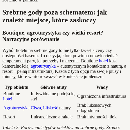
Srebrne gody poza schematem: jak
znaleźć miejsce, które zaskoczy
Boutique, agroturystyka czy wielki resort?
Narracyjne porównanie
Wybór hotelu na srebrne gody to nie tylko kwestia ceny czy
dostępności basenu. To decyzja, która powinna odzwierciedlać
temperament pary, jej potrzeby i marzenia. Boutique
hotel
kusi
kameralnością,
agroturystyka
– autentycznym kontaktem z naturą, a
resort – pełną infrastrukturą. Każda z tych opcji ma swoje plusy i
minusy, które warto rozważyć w kontekście jubileuszu.
Typ obiektu
Główne atuty
Wady
Boutique
Indywidualne podejście,
Ograniczona infrastruktura
hotel
styl
Brak luksusowych
Agroturystyka
Cisza
,
bliskość
natury
udogodnień
Resort
Luksus, liczne atrakcje
Brak intymności, tłok
Tabela 2: Porównanie typów obiektów na srebrne gody. Źródło: