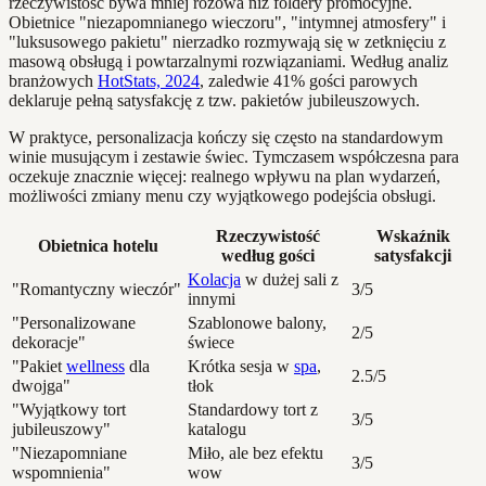
rzeczywistość bywa mniej różowa niż foldery promocyjne.
Obietnice "niezapomnianego wieczoru", "intymnej atmosfery" i
"luksusowego pakietu" nierzadko rozmywają się w zetknięciu z
masową obsługą i powtarzalnymi rozwiązaniami. Według analiz
branżowych
HotStats, 2024
, zaledwie 41% gości parowych
deklaruje pełną satysfakcję z tzw. pakietów jubileuszowych.
W praktyce, personalizacja kończy się często na standardowym
winie musującym i zestawie świec. Tymczasem współczesna para
oczekuje znacznie więcej: realnego wpływu na plan wydarzeń,
możliwości zmiany menu czy wyjątkowego podejścia obsługi.
Rzeczywistość
Wskaźnik
Obietnica hotelu
według gości
satysfakcji
Kolacja
w dużej sali z
"Romantyczny wieczór"
3/5
innymi
"Personalizowane
Szablonowe balony,
2/5
dekoracje"
świece
"Pakiet
wellness
dla
Krótka sesja w
spa
,
2.5/5
dwojga"
tłok
"Wyjątkowy tort
Standardowy tort z
3/5
jubileuszowy"
katalogu
"Niezapomniane
Miło, ale bez efektu
3/5
wspomnienia"
wow