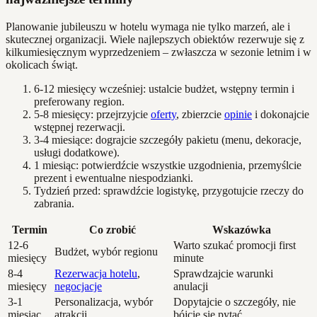
Planowanie jubileuszu w hotelu wymaga nie tylko marzeń, ale i
skutecznej organizacji. Wiele najlepszych obiektów rezerwuje się z
kilkumiesięcznym wyprzedzeniem – zwłaszcza w sezonie letnim i w
okolicach świąt.
6-12 miesięcy wcześniej: ustalcie budżet, wstępny termin i
preferowany region.
5-8 miesięcy: przejrzyjcie
oferty
, zbierzcie
opinie
i dokonajcie
wstępnej rezerwacji.
3-4 miesiące: dograjcie szczegóły pakietu (menu, dekoracje,
usługi dodatkowe).
1 miesiąc: potwierdźcie wszystkie uzgodnienia, przemyślcie
prezent i ewentualne niespodzianki.
Tydzień przed: sprawdźcie logistykę, przygotujcie rzeczy do
zabrania.
Termin
Co zrobić
Wskazówka
12-6
Warto szukać promocji first
Budżet, wybór regionu
miesięcy
minute
8-4
Rezerwacja hotelu
,
Sprawdzajcie warunki
miesięcy
negocjacje
anulacji
3-1
Personalizacja, wybór
Dopytajcie o szczegóły, nie
miesiąc
atrakcji
bójcie się pytać