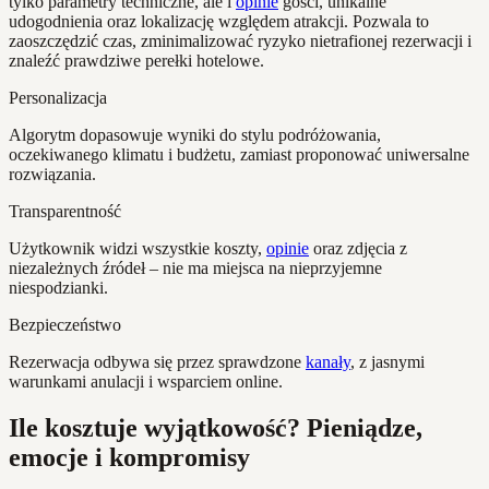
tylko parametry techniczne, ale i
opinie
gości, unikalne
udogodnienia oraz lokalizację względem atrakcji. Pozwala to
zaoszczędzić czas, zminimalizować ryzyko nietrafionej rezerwacji i
znaleźć prawdziwe perełki hotelowe.
Personalizacja
Algorytm dopasowuje wyniki do stylu podróżowania,
oczekiwanego klimatu i budżetu, zamiast proponować uniwersalne
rozwiązania.
Transparentność
Użytkownik widzi wszystkie koszty,
opinie
oraz zdjęcia z
niezależnych źródeł – nie ma miejsca na nieprzyjemne
niespodzianki.
Bezpieczeństwo
Rezerwacja odbywa się przez sprawdzone
kanały
, z jasnymi
warunkami anulacji i wsparciem online.
Ile kosztuje wyjątkowość? Pieniądze,
emocje i kompromisy