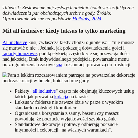
Tabela 1: Zestawienie najczęstszych obietnic hoteli versus faktyczne
doświadczenia par obchodzących srebrne gody. Źródło:
Opracowanie własne na podstawie
HotStats, 2024
Mit all inclusive: kiedy luksus to tylko marketing
All inclusive
kusi, zwłaszcza kiedy chodzi o jubileusz – "nie musisz
się martwić o nic". Jednak, jak pokazują doświadczenia gości i
raporty branżowe
, pod tą etykietą często kryje się przewaga ilości
nad jakością. Brak indywidualnego podejścia, powtarzalne menu
oraz ograniczenia czasowe
spa
i restauracji prowadzą do frustracji.
Pakiety "
all inclusive
" często nie obejmują kluczowych usług
takich jak prywatna
kolacja
na tarasie.
Luksus w folderze nie zawsze idzie w parze z wysokim
standardem obsługi i komfortem.
Ograniczenia korzystania z sauny, basenu czy masażu
powodują, że poczucie wyjątkowości szybko gaśnie.
Standardowe dekoracje i potrawy odbierają poczucie
intymności i celebracji "na własnych warunkach".