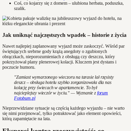
Coś, co kojarzy się z domem – ulubiona herbata, poduszka,
szalik.
Jak uniknąć najczęstszych wpadek – historie z życia
Nawet najlepiej zaplanowany wyjazd może zaskoczyć. Wśród par
świętujących srebrne gody krążą anegdoty o zgubionych
obrączkach, nieporozumieniach z obsługą czy deszczu, który
pokrzyżował plany plenerowej kolacji. Kluczem jest dystans i
poczucie humoru.
"Zamiast wymarzonego wieczoru na tarasie lał rzęsisty
deszcz – obsługa hotelu szybko zorganizowała dla nas
kolację przy świecach w apartamencie. To był
najcieplejszy wieczór w życiu." — Wyznanie z
forum
Fotobum.pl
Nieprzewidziane sytuacje są częścią każdego wyjazdu – nie warto
się nimi przejmować, tylko potraktować jako element opowieści,
którą zapamiętacie na lata.