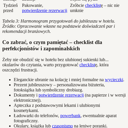
Tydzień
Pakowanie,
Zróbcie
checklist
ę – nic nie
przed
potwierdzenie rezerwacji
umknie
Tabela 3: Harmonogram przygotowań do jubileuszu w hotelu.
Źródło: Opracowanie własne na podstawie doświadczeń par i
rekomendacji branżowych.
Co zabrać, o czym pamiętać – checklist dla
perfekcjonistów i zapominalskich
Żeby nie obudzić się w hotelu bez ulubionej sukienki lub...
okularów do czytania, warto przygotować
checklist
ę, która
oszczędzi frustracji.
Eleganckie ubranie na kolację i mniej formalne na
wycieczki
.
Prezent jubileuszowy – personalizowana biżuteria,
fotoksiążka lub symboliczny drobiazg.
Dokumenty i
potwierdzenie rezerwacji
(na papierze i w wersji
elektronicznej).
Apteczka z podstawowymi lekami i ulubionymi
kosmetykami.
Ładowarki do telefonów,
powerbank
, ewentualnie aparat
fotograficzny.
Okulary, książka lub
czasopismo
na leniwe poranki.