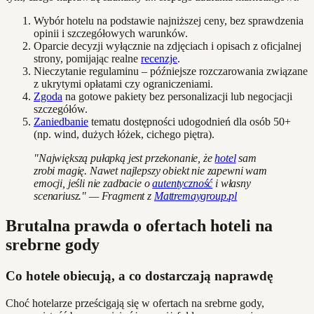
Wybór hotelu na podstawie najniższej ceny, bez sprawdzenia
opinii i szczegółowych warunków.
Oparcie decyzji wyłącznie na zdjęciach i opisach z oficjalnej
strony, pomijając realne
recenzje
.
Nieczytanie regulaminu – późniejsze rozczarowania związane
z ukrytymi opłatami czy ograniczeniami.
Zgoda
na gotowe pakiety bez personalizacji lub negocjacji
szczegółów.
Zaniedbanie
tematu dostępności udogodnień dla osób 50+
(np. wind, dużych łóżek, cichego piętra).
"Największą pułapką jest przekonanie, że
hotel
sam
zrobi magię. Nawet najlepszy obiekt nie zapewni wam
emocji, jeśli nie zadbacie o
autentyczność
i własny
scenariusz." — Fragment z
Mattremaygroup.pl
Brutalna prawda o ofertach hoteli na
srebrne gody
Co hotele obiecują, a co dostarczają naprawdę
Choć hotelarze prześcigają się w ofertach na srebrne gody,