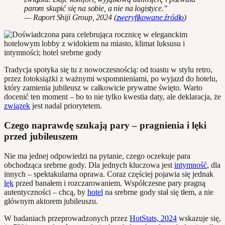
parom skupić się na sobie, a nie na logistyce."
— Raport Shiji Group, 2024 (
zweryfikowane źródło
)
Tradycja spotyka się tu z nowoczesnością: od toastu w stylu retro,
przez fotoksiążki z ważnymi wspomnieniami, po wyjazd do hotelu,
który zamienia jubileusz w całkowicie prywatne święto. Warto
docenić ten moment – bo to nie tylko kwestia daty, ale deklaracja, że
związek
jest nadal priorytetem.
Czego naprawdę szukają pary – pragnienia i lęki
przed jubileuszem
Nie ma jednej odpowiedzi na pytanie, czego oczekuje para
obchodząca srebrne gody. Dla jednych kluczowa jest
intymność
, dla
innych – spektakularna oprawa. Coraz częściej pojawia się jednak
lęk
przed banałem i rozczarowaniem. Współczesne pary pragną
autentyczności – chcą, by
hotel
na srebrne gody stał się tłem, a nie
głównym aktorem jubileuszu.
W badaniach przeprowadzonych przez
HotStats, 2024
wskazuje się,