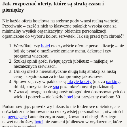
Jak rozpoznać oferty, które są stratą czasu i
pieniędzy
Nie każda oferta hotelowa na srebrne gody wnosi realną wartość.
Przeciwnie – część z nich to klasyczne pułapki: wysoka cena za
minimalny wysiłek organizacyjny, obietnice personalizacji
ograniczone do wyboru koloru serwetek. Jak się przed tym chronić?
Weryfikuj, czy
hotel
rzeczywiście oferuje personalizację – nie
bój się pytać o możliwość zmiany menu, dekoracji czy
programu wieczoru.
Szukaj opinii gości świętujących jubileusz – najlepiej w
niezależnych serwisach.
Unikaj ofert z nierealistycznie długą listą atrakcji za niską
cenę – często oznacza to kompromisy jakościowe.
Sprawdzaj, czy w pakiecie są
ukryte koszty
(np. za
parking
,
drinki, korzystanie ze
spa
poza określonymi godzinami).
Zwracaj uwagę na dostępność udogodnień dostosowanych do
wieku i potrzeb – nie każdy
hotel
jest przyjazny osobom 50+.
Podsumowując, prawdziwy luksus to nie folderowe obietnice, ale
doświadczenie budowane na rzeczywistej personalizacji, otwartości
na
negocjacje
i autentycznym zaangażowaniu obsługi. Bez tego
nawet najdroższy
hotel
nie zamieni jubileuszu w wydarzenie, które
zostanie w pamięci.