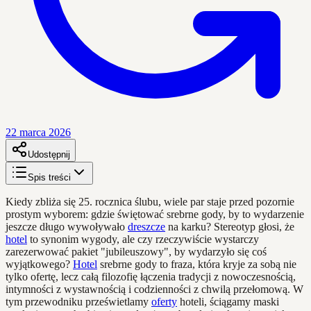
22 marca 2026
Udostępnij
Spis treści
Kiedy zbliża się 25. rocznica ślubu, wiele par staje przed pozornie
prostym wyborem: gdzie świętować srebrne gody, by to wydarzenie
jeszcze długo wywoływało
dreszcze
na karku? Stereotyp głosi, że
hotel
to synonim wygody, ale czy rzeczywiście wystarczy
zarezerwować pakiet "jubileuszowy", by wydarzyło się coś
wyjątkowego?
Hotel
srebrne gody to fraza, która kryje za sobą nie
tylko ofertę, lecz całą filozofię łączenia tradycji z nowoczesnością,
intymności z wystawnością i codzienności z chwilą przełomową. W
tym przewodniku prześwietlamy
oferty
hoteli, ściągamy maski