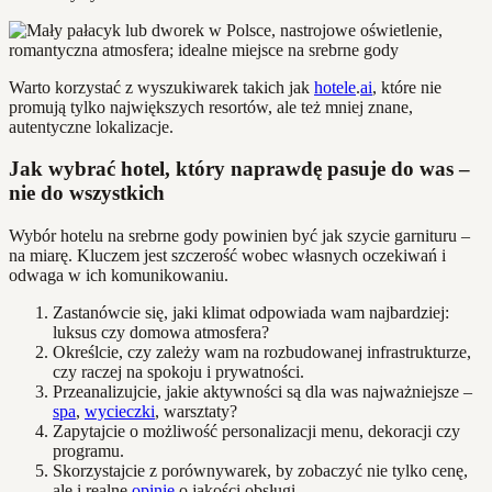
Warto korzystać z wyszukiwarek takich jak
hotele
.
ai
, które nie
promują tylko największych resortów, ale też mniej znane,
autentyczne lokalizacje.
Jak wybrać hotel, który naprawdę pasuje do was –
nie do wszystkich
Wybór hotelu na srebrne gody powinien być jak szycie garnituru –
na miarę. Kluczem jest szczerość wobec własnych oczekiwań i
odwaga w ich komunikowaniu.
Zastanówcie się, jaki klimat odpowiada wam najbardziej:
luksus czy domowa atmosfera?
Określcie, czy zależy wam na rozbudowanej infrastrukturze,
czy raczej na spokoju i prywatności.
Przeanalizujcie, jakie aktywności są dla was najważniejsze –
spa
,
wycieczki
, warsztaty?
Zapytajcie o możliwość personalizacji menu, dekoracji czy
programu.
Skorzystajcie z porównywarek, by zobaczyć nie tylko cenę,
ale i realne
opinie
o jakości obsługi.