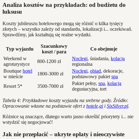
Analiza kosztów na przykładach: od budżetu do
luksusu
Koszty jubileuszu hotelowego mogą się różnić o kilka tysięcy
złotych – wszystko zależy od standardu, lokalizacji i... oczekiwań.
Sprawdźmy, jak kształtują się realne wydatki.
Szacunkowy
Typ wyjazdu
Co obejmuje
koszt / para
Weekend w
Noclegi
, śniadania,
kolacja
800-1200 zł
agroturystyce
regionalna
Boutique
hotel
Noclegi
,
obiad
, dekoracje,
1800-3000 zł
w mieście
podstawowy pakiet
spa
Pakiet pełny,
spa
,
kolacja
Resort 5*
3500-7000 zł
degustacyjna, tort
Tabela 4: Przykładowe koszty wyjazdu na srebrne gody. Źródło:
Opracowanie własne na podstawie ofert z
hotele
.
ai
i
SixSilver.pl
.
Różnice są znaczące, dlatego warto jasno określić priorytety i... nie
wstydzić się negocjować!
Jak nie przepłacić – ukryte opłaty i nieoczywiste