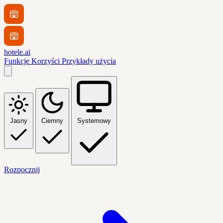
hotele.ai
Funkcje
Korzyści
Przykłady użycia
Jasny
Ciemny
Systemowy
Rozpocznij