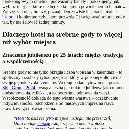
marketingowych obietnic, podważamy banały i pokazujemy, jak
wybrać miejsce, które nie będzie kolejnym powieleniem schematów.
Zajrzyj za kulisy branży, poznaj nieoczywiste inspiracje, realne
historie
i konkretne rady, które pozwolą Ci świętować srebrne gody
tak, by nie żałować żadnej minuty.
Dlaczego hotel na srebrne gody to więcej
niż wybór miejsca
Znaczenie jubileuszu po 25 latach: między tradycją
a współczesnością
Srebrne gody to nie tylko okrągła liczba wpisana w kalendarz – to
społeczny i osobisty rytuał przejścia, który w polskiej kulturze ma
swoje głębokie zakorzenienie. Według badań cytowanych przez
Shiji Group, 2024
, rosnąca liczba par traktuje jubileusz jako moment
podsumowania, refleksji, a jednocześnie odnowienia więzi.
Współczesność dokłada do tego własną warstwę – oczekiwanie
indywidualności, odchodzenie od masowych imprez na rzecz
prawdziwego doświadczenia.
"
Hotel
to dziś nie tylko miejsce noclegu, ale przestrzeń,
która buduje
emocje
i staje się symbolem trwałości
związku. Daje komfort, wyjątkową atmosferę i pozwala