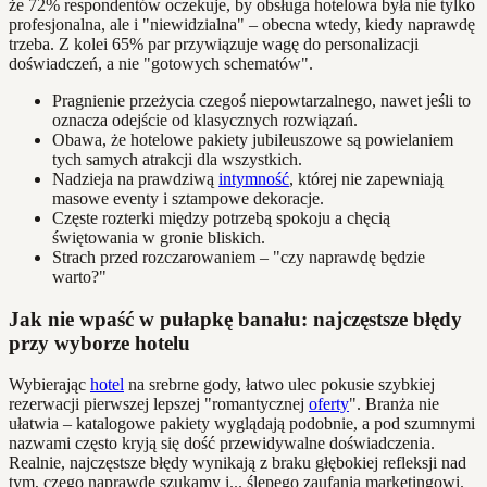
że 72% respondentów oczekuje, by obsługa hotelowa była nie tylko
profesjonalna, ale i "niewidzialna" – obecna wtedy, kiedy naprawdę
trzeba. Z kolei 65% par przywiązuje wagę do personalizacji
doświadczeń, a nie "gotowych schematów".
Pragnienie przeżycia czegoś niepowtarzalnego, nawet jeśli to
oznacza odejście od klasycznych rozwiązań.
Obawa, że hotelowe pakiety jubileuszowe są powielaniem
tych samych atrakcji dla wszystkich.
Nadzieja na prawdziwą
intymność
, której nie zapewniają
masowe eventy i sztampowe dekoracje.
Częste rozterki między potrzebą spokoju a chęcią
świętowania w gronie bliskich.
Strach przed rozczarowaniem – "czy naprawdę będzie
warto?"
Jak nie wpaść w pułapkę banału: najczęstsze błędy
przy wyborze hotelu
Wybierając
hotel
na srebrne gody, łatwo ulec pokusie szybkiej
rezerwacji pierwszej lepszej "romantycznej
oferty
". Branża nie
ułatwia – katalogowe pakiety wyglądają podobnie, a pod szumnymi
nazwami często kryją się dość przewidywalne doświadczenia.
Realnie, najczęstsze błędy wynikają z braku głębokiej refleksji nad
tym, czego naprawdę szukamy i... ślepego zaufania marketingowi.