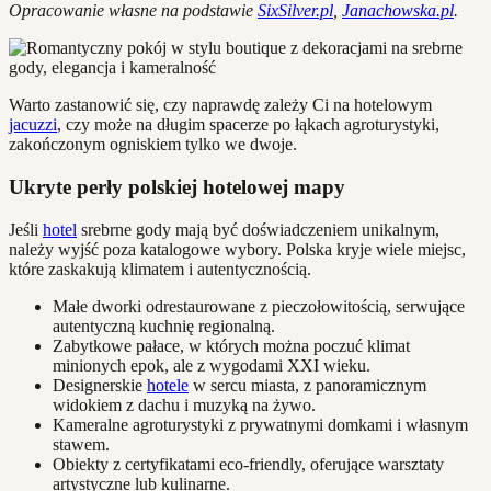
Opracowanie własne na podstawie
SixSilver.pl
,
Janachowska.pl
.
Warto zastanowić się, czy naprawdę zależy Ci na hotelowym
jacuzzi
, czy może na długim spacerze po łąkach agroturystyki,
zakończonym ogniskiem tylko we dwoje.
Ukryte perły polskiej hotelowej mapy
Jeśli
hotel
srebrne gody mają być doświadczeniem unikalnym,
należy wyjść poza katalogowe wybory. Polska kryje wiele miejsc,
które zaskakują klimatem i autentycznością.
Małe dworki odrestaurowane z pieczołowitością, serwujące
autentyczną kuchnię regionalną.
Zabytkowe pałace, w których można poczuć klimat
minionych epok, ale z wygodami XXI wieku.
Designerskie
hotele
w sercu miasta, z panoramicznym
widokiem z dachu i muzyką na żywo.
Kameralne agroturystyki z prywatnymi domkami i własnym
stawem.
Obiekty z certyfikatami eco-friendly, oferujące warsztaty
artystyczne lub kulinarne.