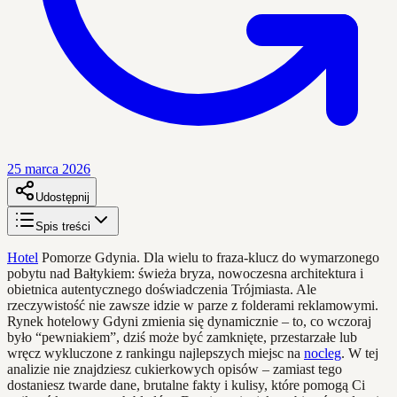
25 marca 2026
Udostępnij
Spis treści
Hotel
Pomorze Gdynia. Dla wielu to fraza-klucz do wymarzonego
pobytu nad Bałtykiem: świeża bryza, nowoczesna architektura i
obietnica autentycznego doświadczenia Trójmiasta. Ale
rzeczywistość nie zawsze idzie w parze z folderami reklamowymi.
Rynek hotelowy Gdyni zmienia się dynamicznie – to, co wczoraj
było “pewniakiem”, dziś może być zamknięte, przestarzałe lub
wręcz wykluczone z rankingu najlepszych miejsc na
nocleg
. W tej
analizie nie znajdziesz cukierkowych opisów – zamiast tego
dostaniesz twarde dane, brutalne fakty i kulisy, które pomogą Ci