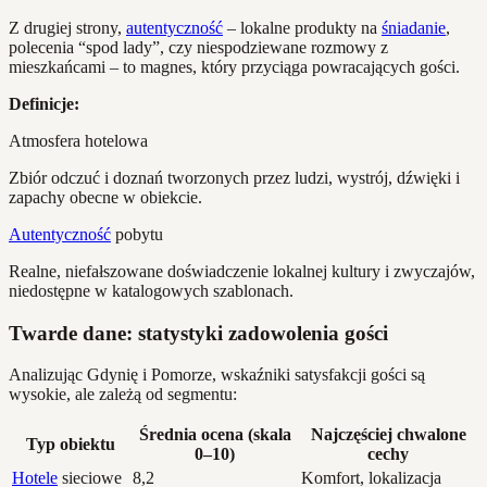
Z drugiej strony,
autentyczność
– lokalne produkty na
śniadanie
,
polecenia “spod lady”, czy niespodziewane rozmowy z
mieszkańcami – to magnes, który przyciąga powracających gości.
Definicje:
Atmosfera hotelowa
Zbiór odczuć i doznań tworzonych przez ludzi, wystrój, dźwięki i
zapachy obecne w obiekcie.
Autentyczność
pobytu
Realne, niefałszowane doświadczenie lokalnej kultury i zwyczajów,
niedostępne w katalogowych szablonach.
Twarde dane: statystyki zadowolenia gości
Analizując Gdynię i Pomorze, wskaźniki satysfakcji gości są
wysokie, ale zależą od segmentu:
Średnia ocena (skala
Najczęściej chwalone
Typ obiektu
0–10)
cechy
Hotele
sieciowe
8,2
Komfort, lokalizacja