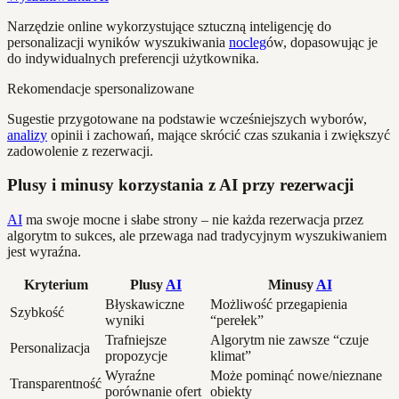
Narzędzie online wykorzystujące sztuczną inteligencję do
personalizacji wyników wyszukiwania
nocleg
ów, dopasowując je
do indywidualnych preferencji użytkownika.
Rekomendacje spersonalizowane
Sugestie przygotowane na podstawie wcześniejszych wyborów,
analizy
opinii i zachowań, mające skrócić czas szukania i zwiększyć
zadowolenie z rezerwacji.
Plusy i minusy korzystania z AI przy rezerwacji
AI
ma swoje mocne i słabe strony – nie każda rezerwacja przez
algorytm to sukces, ale przewaga nad tradycyjnym wyszukiwaniem
jest wyraźna.
Kryterium
Plusy
AI
Minusy
AI
Błyskawiczne
Możliwość przegapienia
Szybkość
wyniki
“perełek”
Trafniejsze
Algorytm nie zawsze “czuje
Personalizacja
propozycje
klimat”
Wyraźne
Może pominąć nowe/nieznane
Transparentność
porównanie ofert
obiekty