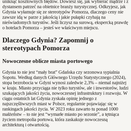
uniknąć kosztownych błędów. Dowiesz się, jak wybierać mądrze i z
dystansem patrzeć na obietnice branży turystycznej. Odkryjesz, jak
Gdynia wyłamuje się ze stereotypów Pomorza, dlaczego ceny nie
zawsze idą w parze z jakością i jakie pułapki czyhają na
nieświadomych turystów. Jeśli liczysz na surową, ekspercką prawdę
o hotelach Pomorza – jesteś we właściwym miejscu.
Dlaczego Gdynia? Zapomnij o
stereotypach Pomorza
Nowoczesne oblicze miasta portowego
Gdynia to nie jest “mały brat” Gdańska czy sezonowa sypialnia
Sopotu. Według danych Głównego Urzędu Statystycznego (2024),
stopa bezrobocia w Gdyni wynosi zaledwie 2,3% – niemal najniżej
w kraju. Miasto przyciąga nie tylko turystów, ale i inwestorów, ludzi
szukających jakości życia, nowoczesnej infrastruktury i rozwoju. W
ciągu ostatnich lat Gdynia zyskała opinię jednego z
najszczęśliwszych miast w Polsce, regularnie pojawiając się w
rankingach jakości życia. W 2023 roku zawarto tu ponad 1000
małżeństw – to nie jest “wymarłe miasto po sezonie”, a tętniąca
życiem metropolia portowa, która zaskakuje nowoczesną
architekturą i otwartością.