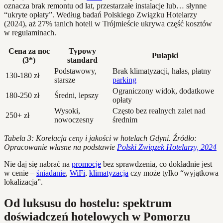
oznacza brak remontu od lat, przestarzałe instalacje lub… słynne
“ukryte opłaty”. Według badań Polskiego Związku Hotelarzy
(2024), aż 27% tanich hoteli w Trójmieście ukrywa część kosztów
w regulaminach.
Cena za noc
Typowy
Pułapki
(3*)
standard
Podstawowy,
Brak klimatyzacji, hałas, płatny
130-180 zł
starsze
parking
Ograniczony widok, dodatkowe
180-250 zł
Średni, lepszy
opłaty
Wysoki,
Często bez realnych zalet nad
250+ zł
nowoczesny
średnim
Tabela 3: Korelacja ceny i jakości w hotelach Gdyni. Źródło:
Opracowanie własne na podstawie
Polski Związek Hotelarzy, 2024
Nie daj się nabrać na
promocje
bez sprawdzenia, co dokładnie jest
w cenie –
śniadanie
,
WiFi
,
klimatyzacja
czy może tylko “wyjątkowa
lokalizacja”.
Od luksusu do hostelu: spektrum
doświadczeń hotelowych w Pomorzu