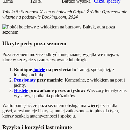
Zima
120 zł
Bardzo wysoka
Cisza
,
spacery
Tabela 5: Sezonowość cen w hotelach Gdyni. Źródło: Opracowanie
własne na podstawie Booking.com, 2024
Ukryte perły poza sezonem
Poza sezonem możesz odkryć mniej znane, wyjątkowe miejsca,
które w szczycie są zarezerwowane lub drogie:
Boutique-
hotele
na peryferiach:
Taniej, spokojniej, z
lokalną kuchnią.
Pensjonaty
przy marinie:
Kameralne, z widokiem na port i
jachty.
Hostele
prowadzone przez artystów:
Wieczory tematyczne,
wystawy, spotkania podróżników.
Warto pamiętać, że poza sezonem obsługa ma więcej czasu dla
gości, a restauracje i bary są mniej zatłoczone – to plus dla tych,
którzy szukają autentyczności i spokoju.
Ryzyko i korzyści last minute