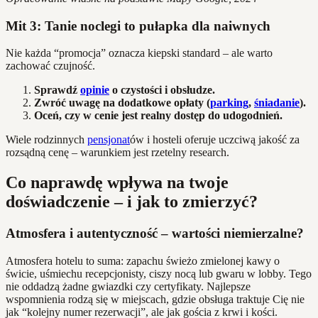
Mit 3: Tanie noclegi to pułapka dla naiwnych
Nie każda “promocja” oznacza kiepski standard – ale warto
zachować czujność.
Sprawdź
opinie
o czystości i obsłudze.
Zwróć uwagę na dodatkowe opłaty (
parking
,
śniadanie
).
Oceń, czy w cenie jest realny dostęp do udogodnień.
Wiele rodzinnych
pensjonat
ów i hosteli oferuje uczciwą jakość za
rozsądną cenę – warunkiem jest rzetelny research.
Co naprawdę wpływa na twoje
doświadczenie – i jak to zmierzyć?
Atmosfera i autentyczność – wartości niemierzalne?
Atmosfera hotelu to suma: zapachu świeżo zmielonej kawy o
świcie, uśmiechu recepcjonisty, ciszy nocą lub gwaru w lobby. Tego
nie oddadzą żadne gwiazdki czy certyfikaty. Najlepsze
wspomnienia rodzą się w miejscach, gdzie obsługa traktuje Cię nie
jak “kolejny numer rezerwacji”, ale jak gościa z krwi i kości.