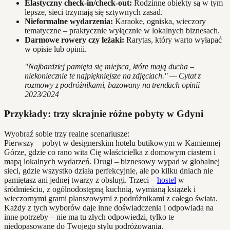
Elastyczny check-in/check-out:
Rodzinne obiekty są w tym
lepsze, sieci trzymają się sztywnych zasad.
Nieformalne wydarzenia:
Karaoke, ogniska, wieczory
tematyczne – praktycznie wyłącznie w lokalnych biznesach.
Darmowe rowery czy leżaki:
Rarytas, który warto wyłapać
w opisie lub opinii.
"Najbardziej pamięta się miejsca, które mają ducha –
niekoniecznie te najpiękniejsze na zdjęciach." — Cytat z
rozmowy z podróżnikami, bazowany na trendach opinii
2023/2024
Przykłady: trzy skrajnie różne pobyty w Gdyni
Wyobraź sobie trzy realne scenariusze:
Pierwszy – pobyt w designerskim hotelu butikowym w Kamiennej
Górze, gdzie co rano wita Cię właścicielka z domowym ciastem i
mapą lokalnych wydarzeń. Drugi – biznesowy wypad w globalnej
sieci, gdzie wszystko działa perfekcyjnie, ale po kilku dniach nie
pamiętasz ani jednej twarzy z obsługi. Trzeci –
hostel
w
śródmieściu, z ogólnodostępną kuchnią, wymianą książek i
wieczornymi grami planszowymi z podróżnikami z całego świata.
Każdy z tych wyborów daje inne doświadczenia i odpowiada na
inne potrzeby – nie ma tu złych odpowiedzi, tylko te
niedopasowane do Twojego stylu podróżowania.