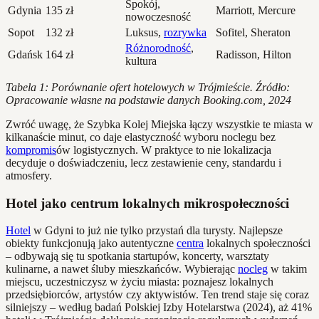
Spokój,
Gdynia
135 zł
Marriott, Mercure
nowoczesność
Sopot
132 zł
Luksus,
rozrywka
Sofitel, Sheraton
Różnorodność
,
Gdańsk
164 zł
Radisson, Hilton
kultura
Tabela 1: Porównanie ofert hotelowych w Trójmieście. Źródło:
Opracowanie własne na podstawie danych Booking.com, 2024
Zwróć uwagę, że Szybka Kolej Miejska łączy wszystkie te miasta w
kilkanaście minut, co daje elastyczność wyboru noclegu bez
kompromis
ów logistycznych. W praktyce to nie lokalizacja
decyduje o doświadczeniu, lecz zestawienie ceny, standardu i
atmosfery.
Hotel jako centrum lokalnych mikrospołeczności
Hotel
w Gdyni to już nie tylko przystań dla turysty. Najlepsze
obiekty funkcjonują jako autentyczne
centra
lokalnych społeczności
– odbywają się tu spotkania startupów, koncerty, warsztaty
kulinarne, a nawet śluby mieszkańców. Wybierając
nocleg
w takim
miejscu, uczestniczysz w życiu miasta: poznajesz lokalnych
przedsiębiorców, artystów czy aktywistów. Ten trend staje się coraz
silniejszy – według badań Polskiej Izby Hotelarstwa (2024), aż 41%