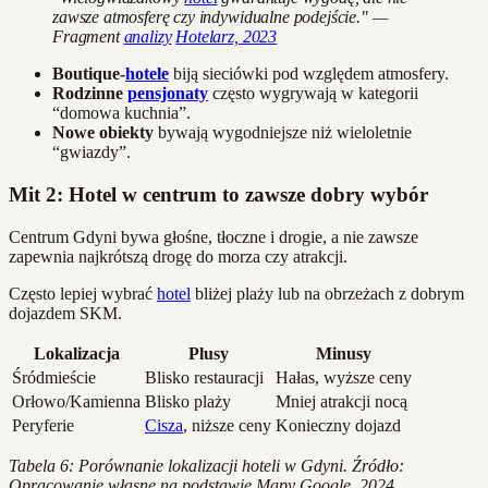
zawsze atmosferę czy indywidualne podejście." —
Fragment
analizy
Hotelarz, 2023
Boutique-
hotele
biją sieciówki pod względem atmosfery.
Rodzinne
pensjonaty
często wygrywają w kategorii
“domowa kuchnia”.
Nowe obiekty
bywają wygodniejsze niż wieloletnie
“gwiazdy”.
Mit 2: Hotel w centrum to zawsze dobry wybór
Centrum Gdyni bywa głośne, tłoczne i drogie, a nie zawsze
zapewnia najkrótszą drogę do morza czy atrakcji.
Często lepiej wybrać
hotel
bliżej plaży lub na obrzeżach z dobrym
dojazdem SKM.
Lokalizacja
Plusy
Minusy
Śródmieście
Blisko restauracji
Hałas, wyższe ceny
Orłowo/Kamienna
Blisko plaży
Mniej atrakcji nocą
Peryferie
Cisza
, niższe ceny
Konieczny dojazd
Tabela 6: Porównanie lokalizacji hoteli w Gdyni. Źródło:
Opracowanie własne na podstawie Mapy Google, 2024