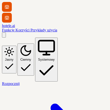
hotele.ai
Funkcje
Korzyści
Przykłady użycia
Jasny
Ciemny
Systemowy
Rozpocznij