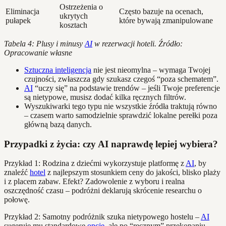
Ostrzeżenia o
Eliminacja
Często bazuje na ocenach,
ukrytych
pułapek
które bywają zmanipulowane
kosztach
Tabela 4: Plusy i minusy
AI
w rezerwacji hoteli. Źródło:
Opracowanie własne
Sztuczna inteligencja
nie jest nieomylna – wymaga Twojej
czujności, zwłaszcza gdy szukasz czegoś “poza schematem”.
AI
“uczy się” na podstawie trendów – jeśli Twoje preferencje
są nietypowe, musisz dodać kilka ręcznych filtrów.
Wyszukiwarki tego typu nie wszystkie źródła traktują równo
– czasem warto samodzielnie sprawdzić lokalne perełki poza
główną bazą danych.
Przypadki z życia: czy AI naprawdę lepiej wybiera?
Przykład 1: Rodzina z dziećmi wykorzystuje platformę z
AI
, by
znaleźć
hotel
z najlepszym stosunkiem ceny do jakości, blisko plaży
i z placem zabaw. Efekt? Zadowolenie z wyboru i realna
oszczędność czasu – podróżni deklarują skrócenie researchu o
połowę.
Przykład 2: Samotny podróżnik szuka nietypowego hostelu –
AI
sugeruje mu standardowe
opcje
, ale po “ręcznym” przekopaniu