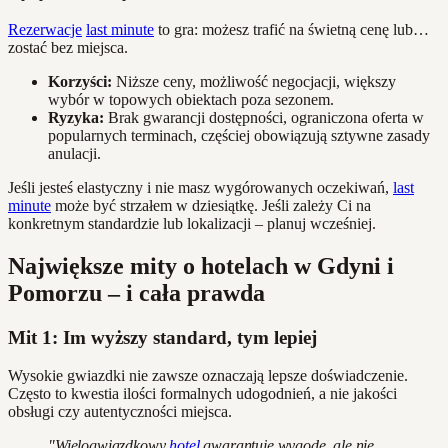
Rezerwacje
last minute
to gra: możesz trafić na świetną cenę lub…
zostać bez miejsca.
Korzyści:
Niższe ceny, możliwość negocjacji, większy
wybór w topowych obiektach poza sezonem.
Ryzyka:
Brak gwarancji dostępności, ograniczona oferta w
popularnych terminach, częściej obowiązują sztywne zasady
anulacji.
Jeśli jesteś elastyczny i nie masz wygórowanych oczekiwań,
last
minute
może być strzałem w dziesiątkę. Jeśli zależy Ci na
konkretnym standardzie lub lokalizacji – planuj wcześniej.
Największe mity o hotelach w Gdyni i
Pomorzu – i cała prawda
Mit 1: Im wyższy standard, tym lepiej
Wysokie gwiazdki nie zawsze oznaczają lepsze doświadczenie.
Często to kwestia ilości formalnych udogodnień, a nie jakości
obsługi czy autentyczności miejsca.
"Wielogwiazdkowy
hotel
gwarantuje wygodę, ale nie