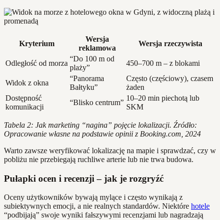
Wersja
Kryterium
Wersja rzeczywista
reklamowa
“Do 100 m od
Odległość od morza
450–700 m – z blokami
plaży”
“Panorama
Często (częściowy), czasem
Widok z okna
Bałtyku”
żaden
Dostępność
10–20 min piechotą lub
“Blisko centrum”
komunikacji
SKM
Tabela 2: Jak marketing “nagina” pojęcie lokalizacji. Źródło:
Opracowanie własne na podstawie opinii z Booking.com, 2024
Warto zawsze weryfikować lokalizację na mapie i sprawdzać, czy w
pobliżu nie przebiegają ruchliwe arterie lub nie trwa budowa.
Pułapki ocen i recenzji – jak je rozgryźć
Oceny użytkowników bywają mylące i często wynikają z
subiektywnych emocji, a nie realnych standardów. Niektóre
hotele
“podbijają” swoje wyniki fałszywymi recenzjami lub nagradzają