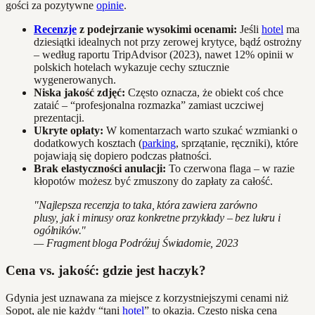
gości za pozytywne
opinie
.
Recenzje
z podejrzanie wysokimi ocenami:
Jeśli
hotel
ma
dziesiątki idealnych not przy zerowej krytyce, bądź ostrożny
– według raportu TripAdvisor (2023), nawet 12% opinii w
polskich hotelach wykazuje cechy sztucznie
wygenerowanych.
Niska jakość zdjęć:
Często oznacza, że obiekt coś chce
zataić – “profesjonalna rozmazka” zamiast uczciwej
prezentacji.
Ukryte opłaty:
W komentarzach warto szukać wzmianki o
dodatkowych kosztach (
parking
, sprzątanie, ręczniki), które
pojawiają się dopiero podczas płatności.
Brak elastyczności anulacji:
To czerwona flaga – w razie
kłopotów możesz być zmuszony do zapłaty za całość.
"Najlepsza recenzja to taka, która zawiera zarówno
plusy, jak i minusy oraz konkretne przykłady – bez lukru i
ogólników."
— Fragment bloga Podróżuj Świadomie, 2023
Cena vs. jakość: gdzie jest haczyk?
Gdynia jest uznawana za miejsce z korzystniejszymi cenami niż
Sopot, ale nie każdy “tani
hotel
” to okazja. Często niska cena