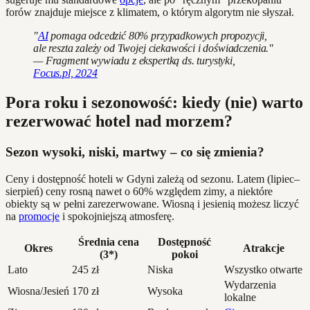
forów znajduje miejsce z klimatem, o którym algorytm nie słyszał.
"
AI
pomaga odcedzić 80% przypadkowych propozycji,
ale reszta zależy od Twojej ciekawości i doświadczenia."
— Fragment wywiadu z ekspertką ds. turystyki,
Focus.pl, 2024
Pora roku i sezonowość: kiedy (nie) warto
rezerwować hotel nad morzem?
Sezon wysoki, niski, martwy – co się zmienia?
Ceny i dostępność hoteli w Gdyni zależą od sezonu. Latem (lipiec–
sierpień) ceny rosną nawet o 60% względem zimy, a niektóre
obiekty są w pełni zarezerwowane. Wiosną i jesienią możesz liczyć
na
promocje
i spokojniejszą atmosferę.
Średnia cena
Dostępność
Okres
Atrakcje
(3*)
pokoi
Lato
245 zł
Niska
Wszystko otwarte
Wydarzenia
Wiosna/Jesień
170 zł
Wysoka
lokalne