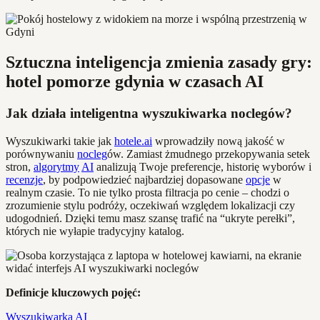
Sztuczna inteligencja zmienia zasady gry:
hotel pomorze gdynia w czasach AI
Jak działa inteligentna wyszukiwarka noclegów?
Wyszukiwarki takie jak
hotele.ai
wprowadziły nową jakość w
porównywaniu
nocleg
ów. Zamiast żmudnego przekopywania setek
stron,
algorytmy
AI
analizują Twoje preferencje, historię wyborów i
recenzje
, by podpowiedzieć najbardziej dopasowane
opcje
w
realnym czasie. To nie tylko prosta filtracja po cenie – chodzi o
zrozumienie stylu podróży, oczekiwań względem lokalizacji czy
udogodnień. Dzięki temu masz szansę trafić na “ukryte perełki”,
których nie wyłapie tradycyjny katalog.
Definicje kluczowych pojęć:
Wyszukiwarka AI