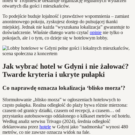
hoteli w Trójmieście deklaruje organizację regularnych wydarzeń
otwartych dla gości i mieszkańców.
To podejście buduje lojalność i prawdziwe wspomnienia – zamiast
anonimowego pokoju, zyskujesz dostęp do pulsującej tkanki
miejskiej. Jednak nie każda “wyszukana lokalizacja” gwarantuje to
doświadczenie. Właśnie dlatego warto czytać
opinie
nie tylko o
pokojach, ale i o tym, co dzieje się w hotelowym lobby.
Jak wybrać hotel w Gdyni i nie żałować?
Twarde kryteria i ukryte pułapki
Co naprawdę oznacza lokalizacja ‘blisko morza’?
Sformułowanie „blisko morza” w ogłoszeniach hotelowych to
często pułapka. Realna odległość do plaży bywa różnie mierzona:
czasem od granicy działki, czasem od recepcji, a czasem… od
przystanku autobusowego oddalonego o kilkaset metrów od hotelu.
Według analiz serwisu Trivago (2024), średnia odległość
deklarowana przez
hotele
w Gdyni jako “nadmorska” wynosi 480
metrów, co nie zawsze oznacza widok na fale.