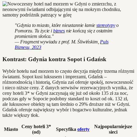
"Gdynia to miasto, które nieustannie łamie
stereotypy
o
Pomorzu. Tu życie i
biznes
nie kończą się z ostatnim
promieniem słońca."
— Fragment wywiadu z prof. M. Śliwińskim,
Puls
Biznesu, 2023
Kontrast: Gdynia kontra Sopot i Gdańsk
Wybór hotelu nad morzem to często decyzja między trzema różnymi
światami. Sopot kusi luksusem i imprezami, Gdańsk –
różnorodnością i historią, Gdynia zaś oferuje spokój, nowoczesność
i nieco niższe ceny. Z danych serwisów rezerwacyjnych wynika, że
ceny hoteli 3* w Gdyni zaczynają się już od około 135 zł za noc,
podczas gdy w Sopocie podobny standard to koszt od ok. 132 zł,
ale luksusowe obiekty są tam średnio o 29% droższe niż w Gdyni.
Gdańsk oferuje największy wybór i bogactwo kulturalne, jednak
także większy tłok.
Ceny hoteli 3*
Najpopularniejsze
Miasto
Specyfika
oferty
(od)
sieci