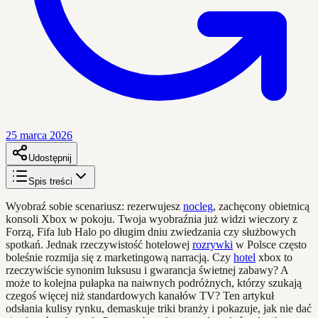
25 marca 2026
Udostępnij
Spis treści
Wyobraź sobie scenariusz: rezerwujesz
nocleg
, zachęcony obietnicą
konsoli Xbox w pokoju. Twoja wyobraźnia już widzi wieczory z
Forzą, Fifa lub Halo po długim dniu zwiedzania czy służbowych
spotkań. Jednak rzeczywistość hotelowej
rozrywki
w Polsce często
boleśnie rozmija się z marketingową narracją. Czy
hotel
xbox to
rzeczywiście synonim luksusu i gwarancja świetnej zabawy? A
może to kolejna pułapka na naiwnych podróżnych, którzy szukają
czegoś więcej niż standardowych kanałów TV? Ten artykuł
odsłania kulisy rynku, demaskuje triki branży i pokazuje, jak nie dać