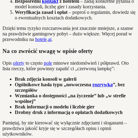
Bezpośredni
kontakt
z hotelem
– zadaj konkretne pytania o
model konsoli, liczbę gier i zasady korzystania.
Weryfikacja zasad i opłat
– poproś o regulamin, dowiedz się
o ewentualnych kosztach dodatkowych.
Dzięki temu ryzyko rozczarowania jest znacznie mniejsze, a szanse
na prawdziwie gamingowy pobyt – dużo większe. Więcej porad w
przewodniku na
hotele
.
ai
.
Na co zwrócić uwagę w opisie oferty
Opis
oferty
to często
pole
minowe niedomówień i półprawd. Oto
lista rzeczy, które powinny zapalić ci „czerwoną lampkę”:
Brak zdjęcia konsoli w galerii
Ogólnikowe hasła typu „nowoczesna
rozrywka
”, bez
szczegółów
Wzmianka o dostępności „na życzenie” lub „w strefie
wspólnej”
Brak informacji o modelu i liczbie gier
Drobny druk z informacją o opłatach dodatkowych
Pamiętaj, by nie kierować się wyłącznie zdjęciami i sloganami –
prawdziwa jakość kryje się w szczegółach opisu i opinii
użytkowników.