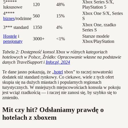
5*****
Xbox Series S/X,
120
48%
luksusowe
PlayStation 5
4****
Xbox One S/X, Series
560
15%
biznes
/rodzinne
S
Xbox One, rzadko
3*** standard
1350
4%
Series S
Hostele
i
Starsze modele
3000+
<1%
pensjonaty
Xbox/PlayStation
Tabela 2: Dostępność konsol Xbox w różnych kategoriach
hotelowych w Polsce, Źródło: Opracowanie własne na podstawie
danych TravelSupport i
Infor.pl, 2024
Te dane jasno pokazują, że „
hotel
xbox” to raczej nowatorski
dodatek niż standard rynkowy. Co ciekawe, wiele z tych ofert
skupia się na dużych miastach i popularnych regionach
turystycznych. W mniejszych miejscowościach konsola w pokoju
jest wciąż rzadkością — i raczej nie zanosi się, by szybko się to
zmieniło.
Mit czy hit? Odsłaniamy prawdę o
hotelach z xboxem