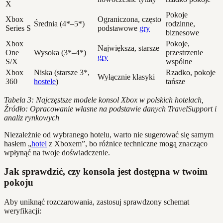
X
Pokoje
Xbox
Ograniczona, często
Średnia (4*–5*)
rodzinne,
Series S
podstawowe
gry
biznesowe
Xbox
Pokoje,
Największa, starsze
One
Wysoka (3*–4*)
przestrzenie
gry
S/X
wspólne
Xbox
Niska (starsze 3*,
Rzadko, pokoje
Wyłącznie klasyki
360
hostele
)
tańsze
Tabela 3: Najczęstsze modele konsol Xbox w polskich hotelach,
Źródło: Opracowanie własne na podstawie danych TravelSupport i
analiz rynkowych
Niezależnie od wybranego hotelu, warto nie sugerować się samym
hasłem „
hotel
z Xboxem”, bo różnice techniczne mogą znacząco
wpłynąć na twoje doświadczenie.
Jak sprawdzić, czy konsola jest dostępna w twoim
pokoju
Aby uniknąć rozczarowania, zastosuj sprawdzony schemat
weryfikacji: