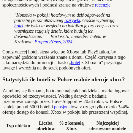
społecznościowych i podnosi szanse na viralowe
recenzje
.
"Konsola w pokoju hotelowym to dziś odpowiedź na
potrzebę personalizowanej
rozrywki
. Goście wybierają
hotel
nie tylko ze względu na lokalizację czy cenę – coraz
ważniejsze stają się detale, które budują ich
doświadczenie." — Bartosz S., menedżer hotelu w
Krakowie,
PropertyNews, 2024
Coraz więcej hoteli sięga więc po Xboxa lub PlayStation, by
zapewnić gościom wrażenia znane z domu. Część korzysta z tego
jako narzędzia do promocji – hasło „
hotel
z Xboxem” przyciąga
uwagę i wyróżnia na tle setek podobnych ofert.
Statystyki: ile hoteli w Polsce realnie oferuje xbox?
Zajmijmy się liczbami, bo to one najlepiej oddzielają marketingowe
opowieści od rzeczywistości. Według danych z badania
przeprowadzonego przez TravelSupport w 2024 roku, w Polsce
istnieje ponad 5000 hoteli i
pensjonat
ów, z czego tylko około 3–4%
oferuje dostęp do konsoli Xbox w pokoju lub przestrzeni wspólnej.
Liczba
% z konsolą
Najczęściej
Typ obiektu
obiektów
Xbox
oferowane modele