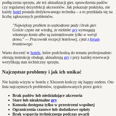
podłączenia sprzętu, ale też aktualizacji gier, sprawdzenia padów
czy regularnej dezynfekcji akcesoriów. Jak pokazuje praktyka, nie
każdy
hotel
posiada dedykowanego technika – a to przekłada się na
liczbę zgłoszonych problemów.
"Największy problem to uszkodzone pady i brak gier.
Goście często nie wiedzą, że niektóre
gry
wymagają
własnego konta albo są zainstalowane tylko w wersji
demo." — Pracownik recepcji hotelowej, cytat z
forum
branżowego
Warto docenić te
hotele
, które podchodzą do tematu profesjonalnie:
oferują instrukcję obsługi, aktualizują
gry
i przy każdej rezerwacji
weryfikują stan techniczny sprzętu.
Najczęstsze problemy i jak ich unikać
Nie każda wizyta w hotelu z Xboxem kończy się happy endem. Oto
lista najczęstszych problemów, sygnalizowanych przez gości:
Brak padów lub niedziałające akcesoria
Stare lub nieaktualne
gry
Konsola dostępna tylko w przestrzeni wspólnej
Ograniczenia czasowe lub dodatkowe opłaty
Brak wsparcia technicznego podczas awarii