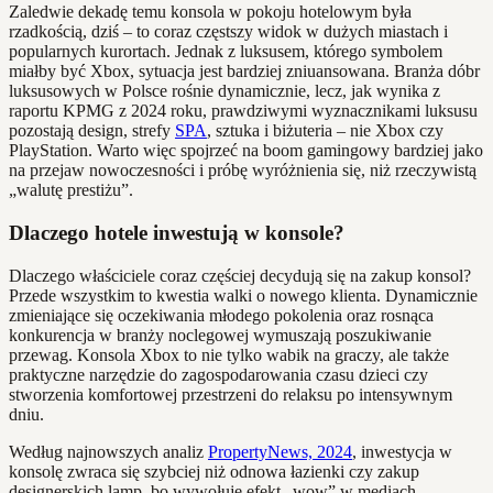
Zaledwie dekadę temu konsola w pokoju hotelowym była
rzadkością, dziś – to coraz częstszy widok w dużych miastach i
popularnych kurortach. Jednak z luksusem, którego symbolem
miałby być Xbox, sytuacja jest bardziej zniuansowana. Branża dóbr
luksusowych w Polsce rośnie dynamicznie, lecz, jak wynika z
raportu KPMG z 2024 roku, prawdziwymi wyznacznikami luksusu
pozostają design, strefy
SPA
, sztuka i biżuteria – nie Xbox czy
PlayStation. Warto więc spojrzeć na boom gamingowy bardziej jako
na przejaw nowoczesności i próbę wyróżnienia się, niż rzeczywistą
„walutę prestiżu”.
Dlaczego hotele inwestują w konsole?
Dlaczego właściciele coraz częściej decydują się na zakup konsol?
Przede wszystkim to kwestia walki o nowego klienta. Dynamicznie
zmieniające się oczekiwania młodego pokolenia oraz rosnąca
konkurencja w branży noclegowej wymuszają poszukiwanie
przewag. Konsola Xbox to nie tylko wabik na graczy, ale także
praktyczne narzędzie do zagospodarowania czasu dzieci czy
stworzenia komfortowej przestrzeni do relaksu po intensywnym
dniu.
Według najnowszych analiz
PropertyNews, 2024
, inwestycja w
konsolę zwraca się szybciej niż odnowa łazienki czy zakup
designerskich lamp, bo wywołuje efekt „wow” w mediach