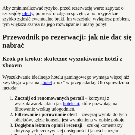
Aby zminimalizować ryzyko, przed rezerwacją warto zapytać o
szczegóły
oferty
, poprosić o zdjęcia sprzętu, a po przyjeździe
szybko zgłosić ewentualne braki. Im wcześniej wyłapiesz problem,
tym większa szansa na jego rozwiązanie i udany pobyt.
Przewodnik po rezerwacji: jak nie dać się
nabrać
Krok po kroku: skuteczne wyszukiwanie hoteli z
xboxem
Wyszukiwanie idealnego hotelu gamingowego wymaga więcej niż
zwykłego wpisania „
hotel
xbox” w przeglądarkę. Oto sprawdzona
metoda:
Zacznij od renomowanych portali
– korzystaj z
wyszukiwarek takich jak
hotele.ai
, które pozwalają na
filtrowanie według udogodnień.
Filtrowanie i porównanie ofert
– zawężaj wyniki do tych
obiektów, gdzie konsola jest wymieniona w opisie pokoju.
Dogłębna lektura opinii i recenzji
– szukaj komentarzy
dotyczących rzeczywistej dostępności i jakości sprzętu.