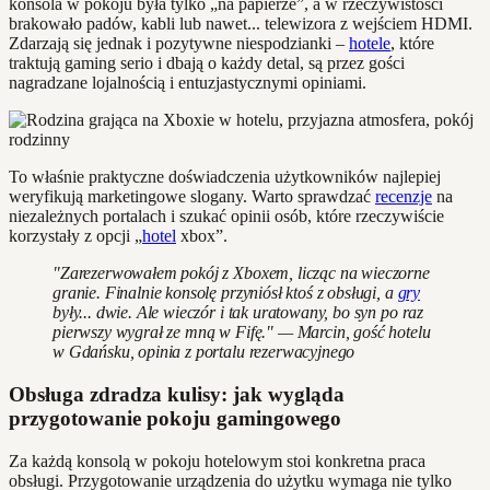
konsola w pokoju była tylko „na papierze”, a w rzeczywistości
brakowało padów, kabli lub nawet... telewizora z wejściem HDMI.
Zdarzają się jednak i pozytywne niespodzianki –
hotele
, które
traktują gaming serio i dbają o każdy detal, są przez gości
nagradzane lojalnością i entuzjastycznymi opiniami.
To właśnie praktyczne doświadczenia użytkowników najlepiej
weryfikują marketingowe slogany. Warto sprawdzać
recenzje
na
niezależnych portalach i szukać opinii osób, które rzeczywiście
korzystały z opcji „
hotel
xbox”.
"Zarezerwowałem pokój z Xboxem, licząc na wieczorne
granie. Finalnie konsolę przyniósł ktoś z obsługi, a
gry
były... dwie. Ale wieczór i tak uratowany, bo syn po raz
pierwszy wygrał ze mną w Fifę." — Marcin, gość hotelu
w Gdańsku, opinia z portalu rezerwacyjnego
Obsługa zdradza kulisy: jak wygląda
przygotowanie pokoju gamingowego
Za każdą konsolą w pokoju hotelowym stoi konkretna praca
obsługi. Przygotowanie urządzenia do użytku wymaga nie tylko