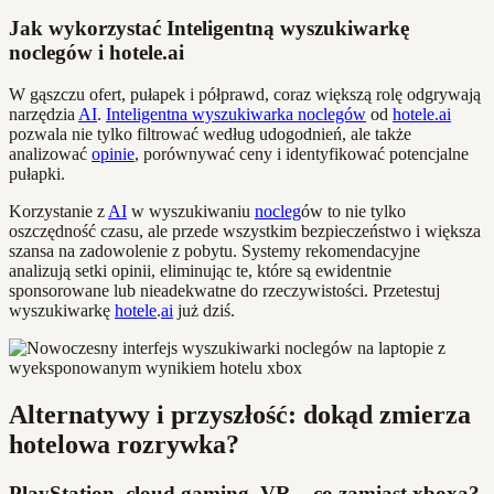
Jak wykorzystać Inteligentną wyszukiwarkę
noclegów i hotele.ai
W gąszczu ofert, pułapek i półprawd, coraz większą rolę odgrywają
narzędzia
AI
.
Inteligentna wyszukiwarka noclegów
od
hotele.ai
pozwala nie tylko filtrować według udogodnień, ale także
analizować
opinie
, porównywać ceny i identyfikować potencjalne
pułapki.
Korzystanie z
AI
w wyszukiwaniu
nocleg
ów to nie tylko
oszczędność czasu, ale przede wszystkim bezpieczeństwo i większa
szansa na zadowolenie z pobytu. Systemy rekomendacyjne
analizują setki opinii, eliminując te, które są ewidentnie
sponsorowane lub nieadekwatne do rzeczywistości. Przetestuj
wyszukiwarkę
hotele
.
ai
już dziś.
Alternatywy i przyszłość: dokąd zmierza
hotelowa rozrywka?
PlayStation, cloud gaming, VR – co zamiast xboxa?