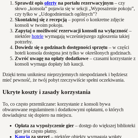
Sprawdź opis
oferty
na portalu rezerwacyjnym
– czy
słowo „konsola” pojawia się w sekcji „Wyposażenie pokoju”,
czy tylko w „Udogodnieniach ogólnych”?
Skontaktuj się z recepcją
– poproś o konkretne zdjęcie
konsoli w twoim pokoju.
Zapytaj o możliwość rezerwacji konsoli na wyłączność
–
niektóre
hotele
wymagają wcześniejszego zgłoszenia takiej
potrzeby.
Dowiedz się o godzinach dostępności sprzętu
– w części
hoteli konsola dostępna jest tylko w określonych godzinach.
Zwróć uwagę na opłaty dodatkowe
– czasami korzystanie z
konsoli wymaga dopłaty lub kaucji.
Dzięki temu unikniesz nieprzyjemnych niespodzianek i będziesz
mieć pewność, że twój pobyt rzeczywiście spełni oczekiwania.
Ukryte koszty i zasady korzystania
To, co często przemilczane: korzystanie z konsoli bywa
obwarowane regulaminem i dodatkowymi opłatami, o których
dowiadujesz się dopiero na miejscu.
Opłata za wypożyczenie gier
– dostęp do większej biblioteki
gier jest często płatny.
Kaucja
za sprzęt
– niektóre obiekty wymagają wpłaty