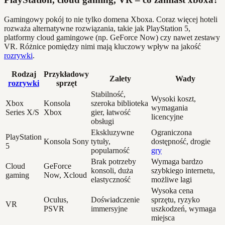
Gamingowy pokój to nie tylko domena Xboxa. Coraz więcej hoteli
rozważa alternatywne rozwiązania, takie jak PlayStation 5,
platformy cloud gamingowe (np. GeForce Now) czy nawet zestawy
VR. Różnice pomiędzy nimi mają kluczowy wpływ na jakość
rozrywki
.
Rodzaj
Przykładowy
Zalety
Wady
rozrywki
sprzęt
Stabilność,
Wysoki koszt,
Xbox
Konsola
szeroka biblioteka
wymagania
Series X/S
Xbox
gier, łatwość
licencyjne
obsługi
Ekskluzywne
Ograniczona
PlayStation
Konsola Sony
tytuły,
dostępność, drogie
5
popularność
gry
Brak potrzeby
Wymaga bardzo
Cloud
GeForce
konsoli, duża
szybkiego internetu,
gaming
Now, Xcloud
elastyczność
możliwe lagi
Wysoka cena
Oculus,
Doświadczenie
sprzętu, ryzyko
VR
PSVR
immersyjne
uszkodzeń, wymaga
miejsca