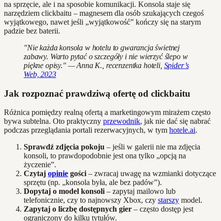
na sprzęcie, ale i na sposobie komunikacji. Konsola staje się
narzędziem clickbaitu – magnesem dla osób szukających czegoś
wyjątkowego, nawet jeśli „wyjątkowość” kończy się na starym
padzie bez baterii.
"Nie każda konsola w hotelu to gwarancja świetnej
zabawy. Warto pytać o szczegóły i nie wierzyć ślepo w
piękne opisy." — Anna K., recenzentka hoteli,
Spider’s
Web, 2023
Jak rozpoznać prawdziwą ofertę od clickbaitu
Różnica pomiędzy realną ofertą a marketingowym mirażem często
bywa subtelna. Oto praktyczny
przewodnik
, jak nie dać się nabrać
podczas przeglądania portali rezerwacyjnych, w tym
hotele.ai
.
Sprawdź zdjęcia pokoju
– jeśli w galerii nie ma zdjęcia
konsoli, to prawdopodobnie jest ona tylko „opcją na
życzenie”.
Czytaj
opinie
gości
– zwracaj uwagę na wzmianki dotyczące
sprzętu (np. „konsola była, ale bez padów”).
Dopytaj o model konsoli
– zapytaj mailowo lub
telefonicznie, czy to najnowszy Xbox, czy
starszy
model.
Zapytaj o liczbę dostępnych gier
– często dostęp jest
ograniczony do kilku tytułów.