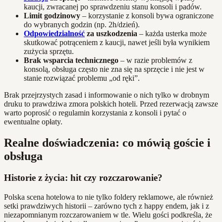
kaucji, zwracanej po sprawdzeniu stanu konsoli i padów.
Limit godzinowy
– korzystanie z konsoli bywa ograniczone
do wybranych godzin (np. 2h/dzień).
Odpowiedzialność
za uszkodzenia
– każda usterka może
skutkować potrąceniem z kaucji, nawet jeśli była wynikiem
zużycia sprzętu.
Brak wsparcia technicznego
– w razie problemów z
konsolą, obsługa często nie zna się na sprzęcie i nie jest w
stanie rozwiązać problemu „od ręki”.
Brak przejrzystych zasad i informowanie o nich tylko w drobnym
druku to prawdziwa zmora polskich hoteli. Przed rezerwacją zawsze
warto poprosić o regulamin korzystania z konsoli i pytać o
ewentualne opłaty.
Realne doświadczenia: co mówią goście i
obsługa
Historie z życia: hit czy rozczarowanie?
Polska scena hotelowa to nie tylko foldery reklamowe, ale również
setki prawdziwych historii – zarówno tych z happy endem, jak i z
niezapomnianym rozczarowaniem w tle. Wielu gości podkreśla, że