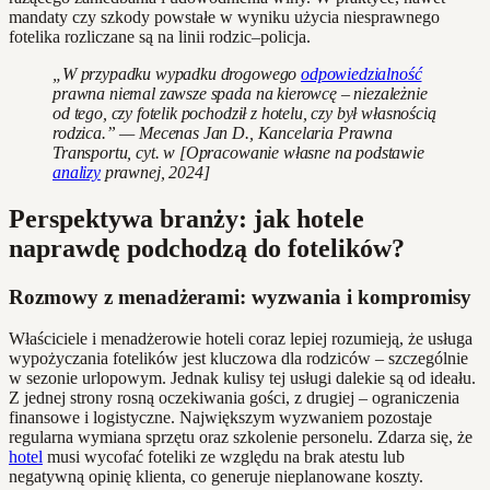
mandaty czy szkody powstałe w wyniku użycia niesprawnego
fotelika rozliczane są na linii rodzic–policja.
„W przypadku wypadku drogowego
odpowiedzialność
prawna niemal zawsze spada na kierowcę – niezależnie
od tego, czy fotelik pochodził z hotelu, czy był własnością
rodzica.” — Mecenas Jan D., Kancelaria Prawna
Transportu, cyt. w [Opracowanie własne na podstawie
analizy
prawnej, 2024]
Perspektywa branży: jak hotele
naprawdę podchodzą do fotelików?
Rozmowy z menadżerami: wyzwania i kompromisy
Właściciele i menadżerowie hoteli coraz lepiej rozumieją, że usługa
wypożyczania fotelików jest kluczowa dla rodziców – szczególnie
w sezonie urlopowym. Jednak kulisy tej usługi dalekie są od ideału.
Z jednej strony rosną oczekiwania gości, z drugiej – ograniczenia
finansowe i logistyczne. Największym wyzwaniem pozostaje
regularna wymiana sprzętu oraz szkolenie personelu. Zdarza się, że
hotel
musi wycofać foteliki ze względu na brak atestu lub
negatywną opinię klienta, co generuje nieplanowane koszty.