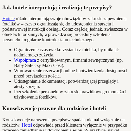
Jak hotele interpretują i realizują te przepisy?
Hotele
różnie interpretują swoje obowiązki w zakresie zapewnienia
fotelików – często ograniczają się do udostępnienia sprzętu i
podstawowej instrukcji obsługi. Coraz częściej jednak, zwłaszcza w
obiektach rodzinnych, wprowadza się procedury szkolenia
personelu i regularne kontrole stanu technicznego.
Ograniczenie czasowe korzystania z fotelika, by uniknąć
nadmiernego zużycia.
Współpraca
z certyfikowanymi firmami zewnętrznymi (np.
Baby Safe czy Maxi-Cosi).
Wprowadzenie rezerwacji online i potwierdzenia dostępności
przed przyjazdem gościa.
Udostępnianie dokumentacji potwierdzającej przeglądy i
atesty sprzętu.
Przeszkolenie personelu w zakresie prawidłowego montażu i
użytkowania fotelików.
Konsekwencje prawne dla rodziców i hoteli
Konsekwencje naruszenia przepisów spadają niemal wyłącznie na
rodziców.
Hotel
odpowiada przed klientem wyłącznie w przypadku
rażącego zaniedbania i udowodnienia winy. W praktyce, nawet