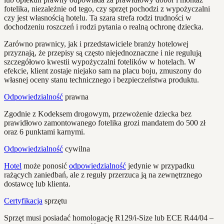
fotelika, niezależnie od tego, czy sprzęt pochodzi z wypożyczalni
czy jest własnością hotelu. Ta szara strefa rodzi trudności w
dochodzeniu roszczeń i rodzi pytania o realną ochronę dziecka.
Zarówno prawnicy, jak i przedstawiciele branży hotelowej
przyznają, że przepisy są często niejednoznaczne i nie regulują
szczegółowo kwestii wypożyczalni fotelików w hotelach. W
efekcie, klient zostaje niejako sam na placu boju, zmuszony do
własnej oceny stanu technicznego i bezpieczeństwa produktu.
Odpowiedzialność
prawna
Zgodnie z Kodeksem drogowym, przewożenie dziecka bez
prawidłowo zamontowanego fotelika grozi mandatem do 500 zł
oraz 6 punktami karnymi.
Odpowiedzialność
cywilna
Hotel
może ponosić
odpowiedzialność
jedynie w przypadku
rażących zaniedbań, ale z reguły przerzuca ją na zewnętrznego
dostawcę lub klienta.
Certyfikacja
sprzętu
Sprzęt musi posiadać homologację R129/i-Size lub ECE R44/04 –