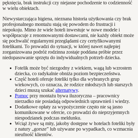
pęknięcia, brak instrukcji czy niejasne pochodzenie to codzienność
w wielu obiektach.
Niewystarczająca higiena, nieznana historia użytkowania czy brak
profesjonalnego montażu stają się powodem do frustracji i
niepokoju. Mimo że wiele hoteli inwestuje w nowe modele i
współpracuje z renomowanymi dostawcami, nie każdy obiekt może
się pochwalić regularnymi przeglądami czy certyfikowanymi
fotelikami. To prowadzi do sytuacji, w której nawet najlepiej
zorganizowana podróż rodzinna zostaje poddana próbie przez
niedopasowanie sprzętu do indywidualnych potrzeb dziecka.
Fotelik może być niezgodny z wiekiem, wagą lub wzrostem
dziecka, co radykalnie obniża poziom bezpieczeństwa.
Część hoteli oferuje foteliki tylko dla wybranych grup
wiekowych, co oznacza, że rodzice młodszych lub starszych
dzieci muszą szukać
alternatywy
.
Pomoc
przy montażu bywa iluzoryczna – pracownicy
nierzadko nie posiadają odpowiednich uprawnień i wiedzy.
Dodatkowe opłaty za wypożyczenie często nie są jasno
komunikowane w ofercie, co prowadzi do nieprzyjemnych
niespodzianek podczas meldunku.
Wciąż żywe są mity, jakoby dostępne w hotelach foteliki były
z natury „gorsze” lub używane po wypadkach, co wzmacnia
nieufność klientów.