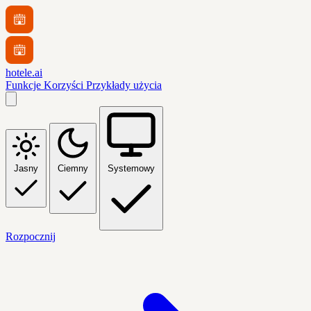
hotele.ai
Funkcje
Korzyści
Przykłady użycia
Jasny
Ciemny
Systemowy
Rozpocznij