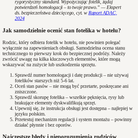
rygorystyczny standard. Wypożyczając fotelik, żądaj
potwierdzeń homologacji – to twoje prawo.” — Ekspert
ds. bezpieczeństwa dziecięcego, cyt. w
Raport ADAC,
2024
Jak samodzielnie ocenić stan fotelika w hotelu?
Rodzic, który odbiera fotelik w hotelu, nie powinien polegać
wyłącznie na zapewnieniach obsługi. Samodzielna ocena stanu
technicznego to pierwszy krok do bezpiecznej podróży. Należy
zwrócić uwagę na kilka kluczowych elementów, które mogą
wskazywać na zużycie lub uszkodzenia sprzętu.
Sprawdź numer homologacji i datę produkcji – nie używaj
fotelików starszych niż 5-6 lat.
Oceń stan pasów – nie mogą być przetarte, poskręcane ani
zniszczone.
Sprawdź skorupę fotelika – wszelkie pęknięcia, rysy lub
brakujące elementy dyskwalifikują sprzęt.
Upewnij się, że instrukcja obsługi jest dostępna – najlepiej w
języku polskim.
Przetestuj mechanizm regulacji i system montażu – powinny
działać płynnie i bez oporów.
Najczęstsze błędy i nieporozumienia rodziców