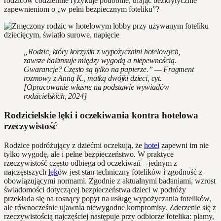
rodziców codziennie ryzykuje podobnie, ufając bezkrytycznie
zapewnieniom o „w pełni bezpiecznym foteliku”?
„Rodzic, który korzysta z wypożyczalni hotelowych,
zawsze balansuje między wygodą a niepewnością.
Gwarancje? Często są tylko na papierze.” — Fragment
rozmowy z Anną K., matką dwójki dzieci, cyt.
[Opracowanie własne na podstawie wywiadów
rodzicielskich, 2024]
Rodzicielskie lęki i oczekiwania kontra hotelowa
rzeczywistość
Rodzice podróżujący z dziećmi oczekują, że
hotel
zapewni im nie
tylko wygodę, ale i pełne bezpieczeństwo. W praktyce
rzeczywistość często odbiega od oczekiwań – jednym z
najczęstszych
lęk
ów jest stan techniczny fotelików i zgodność z
obowiązującymi normami. Zgodnie z aktualnymi badaniami, wzrost
świadomości dotyczącej bezpieczeństwa dzieci w podróży
przekłada się na rosnący popyt na usługę wypożyczania fotelików,
ale równocześnie ujawnia niewygodne kompromisy. Zderzenie się z
rzeczywistością najczęściej następuje przy odbiorze fotelika: plamy,