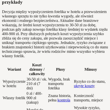
przykłady
Decyzja między wypożyczeniem fotelika w hotelu a przewożeniem
własnego sprzętu to nie tylko kwestia wygody, ale również
ekonomii i realnego bezpieczeństwa. Aktualne dane branżowe
wskazują, że średni koszt wypożyczenia to 30-50 zł za dobę,
podczas gdy zakup nowego fotelika klasy średniej to wydatek rzędu
400-900 zł. Przy dłuższych pobytach koszt wypożyczenia szybko
zbliża się do ceny zakupu, ale pozwala zaoszczędzić miejsce i
uniknąć transportu ciężkiego sprzętu. Jednakże, ryzyko związane z
brakiem znajomości historii użytkowania i niepewnością co do stanu
technicznego sprawia, że wielu rodziców mimo wszystko wybiera
własny fotelik.
Koszt
Wariant
dzienny /
Plusy
Minusy
całkowity
30-50 zł / ok.
Wygoda, brak
Wypożyczenie
Ryzyko co do stanu,
210 zł (7
transportu
w hotelu
ukryte koszty
dni)
fotelika
0 zł / 400-
Znana historia,
Konieczność
Własny fotelik
900 zł
pełna
kontrola
transportu, miejsce
(zakup)
Wysokie ryzyko,
Mandat do