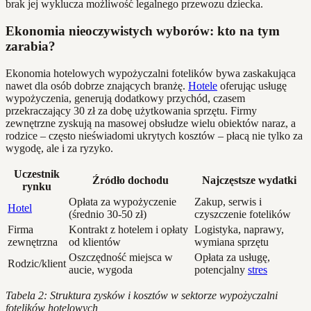
brak jej wyklucza możliwość legalnego przewozu dziecka.
Ekonomia nieoczywistych wyborów: kto na tym
zarabia?
Ekonomia hotelowych wypożyczalni fotelików bywa zaskakująca
nawet dla osób dobrze znających branżę.
Hotele
oferując usługę
wypożyczenia, generują dodatkowy przychód, czasem
przekraczający 30 zł za dobę użytkowania sprzętu. Firmy
zewnętrzne zyskują na masowej obsłudze wielu obiektów naraz, a
rodzice – często nieświadomi ukrytych kosztów – płacą nie tylko za
wygodę, ale i za ryzyko.
Uczestnik
Źródło dochodu
Najczęstsze wydatki
rynku
Opłata za wypożyczenie
Zakup, serwis i
Hotel
(średnio 30-50 zł)
czyszczenie fotelików
Firma
Kontrakt z hotelem i opłaty
Logistyka, naprawy,
zewnętrzna
od klientów
wymiana sprzętu
Oszczędność miejsca w
Opłata za usługę,
Rodzic/klient
aucie, wygoda
potencjalny
stres
Tabela 2: Struktura zysków i kosztów w sektorze wypożyczalni
fotelików hotelowych