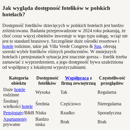
Jak wygląda dostępność fotelików w polskich
hotelach?
Dostępność fotelików dziecięcych w polskich hotelach jest bardzo
zróżnicowana. Badania przeprowadzone w 2024 roku pokazują, że
choć coraz więcej obiektów inwestuje w tego typu usługę, wciąż nie
jest to standard branżowy. Szczególnie duże ośrodki resortowe i
hotele
rodzinne, takie jak Villa Verde Congress &
Spa
, oferują
szeroki wybór fotelików różnych producentów. W mniejszych
hotelach i pensjonatach sytuacja jest znacznie gorsza – fotelik trzeba
zamawiać z wyprzedzeniem, a jego dostępność bywa uzależniona
od współpracy z lokalnymi wypożyczalniami.
Kategoria
Dostępność
Współpraca
z
Częstotliwość
obiektu
fotelików
firmą zewnętrzną
przeglądów
Duże
hotele
Wysoka
Tak
Regularna
rodzinne
Średniej
Średnia
Częściowo
Nieregularna
wielkości
hotele
Pensjonaty
/B&B
Niska
Rzadko
Sporadyczna
Apartamenty
Bardzo
Brak
Brak
prywatne
niska