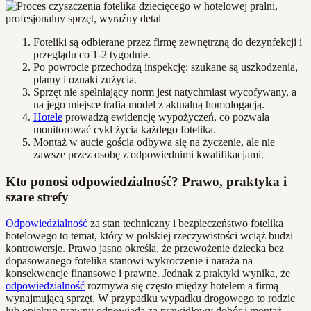
Foteliki są odbierane przez firmę zewnętrzną do dezynfekcji i
przeglądu co 1-2 tygodnie.
Po powrocie przechodzą inspekcję: szukane są uszkodzenia,
plamy i oznaki zużycia.
Sprzęt nie spełniający norm jest natychmiast wycofywany, a
na jego miejsce trafia model z aktualną homologacją.
Hotele
prowadzą ewidencję wypożyczeń, co pozwala
monitorować cykl życia każdego fotelika.
Montaż w aucie gościa odbywa się na życzenie, ale nie
zawsze przez osobę z odpowiednimi kwalifikacjami.
Kto ponosi odpowiedzialność? Prawo, praktyka i
szare strefy
Odpowiedzialność
za stan techniczny i bezpieczeństwo fotelika
hotelowego to temat, który w polskiej rzeczywistości wciąż budzi
kontrowersje. Prawo jasno określa, że przewożenie dziecka bez
dopasowanego fotelika stanowi wykroczenie i naraża na
konsekwencje finansowe i prawne. Jednak z praktyki wynika, że
odpowiedzialność
rozmywa się często między hotelem a firmą
wynajmującą sprzęt. W przypadku wypadku drogowego to rodzic
lub opiekun prawny odpowiada za prawidłowy dobór i montaż