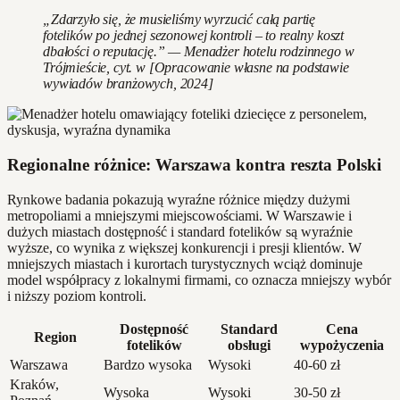
„Zdarzyło się, że musieliśmy wyrzucić całą partię
fotelików po jednej sezonowej kontroli – to realny koszt
dbałości o reputację.” — Menadżer hotelu rodzinnego w
Trójmieście, cyt. w [Opracowanie własne na podstawie
wywiadów branżowych, 2024]
Regionalne różnice: Warszawa kontra reszta Polski
Rynkowe badania pokazują wyraźne różnice między dużymi
metropoliami a mniejszymi miejscowościami. W Warszawie i
dużych miastach dostępność i standard fotelików są wyraźnie
wyższe, co wynika z większej konkurencji i presji klientów. W
mniejszych miastach i kurortach turystycznych wciąż dominuje
model współpracy z lokalnymi firmami, co oznacza mniejszy wybór
i niższy poziom kontroli.
Dostępność
Standard
Cena
Region
fotelików
obsługi
wypożyczenia
Warszawa
Bardzo wysoka
Wysoki
40-60 zł
Kraków,
Wysoka
Wysoki
30-50 zł