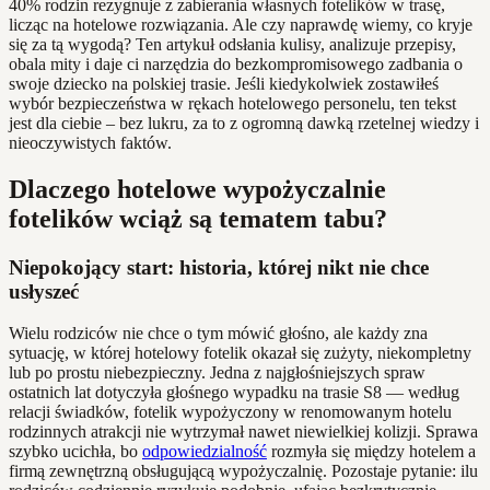
40% rodzin rezygnuje z zabierania własnych fotelików w trasę,
licząc na hotelowe rozwiązania. Ale czy naprawdę wiemy, co kryje
się za tą wygodą? Ten artykuł odsłania kulisy, analizuje przepisy,
obala mity i daje ci narzędzia do bezkompromisowego zadbania o
swoje dziecko na polskiej trasie. Jeśli kiedykolwiek zostawiłeś
wybór bezpieczeństwa w rękach hotelowego personelu, ten tekst
jest dla ciebie – bez lukru, za to z ogromną dawką rzetelnej wiedzy i
nieoczywistych faktów.
Dlaczego hotelowe wypożyczalnie
fotelików wciąż są tematem tabu?
Niepokojący start: historia, której nikt nie chce
usłyszeć
Wielu rodziców nie chce o tym mówić głośno, ale każdy zna
sytuację, w której hotelowy fotelik okazał się zużyty, niekompletny
lub po prostu niebezpieczny. Jedna z najgłośniejszych spraw
ostatnich lat dotyczyła głośnego wypadku na trasie S8 — według
relacji świadków, fotelik wypożyczony w renomowanym hotelu
rodzinnych atrakcji nie wytrzymał nawet niewielkiej kolizji. Sprawa
szybko ucichła, bo
odpowiedzialność
rozmyła się między hotelem a
firmą zewnętrzną obsługującą wypożyczalnię. Pozostaje pytanie: ilu