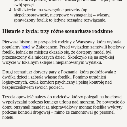
swój sprzęt.
Jeśli dziecko ma szczególne potrzeby (np.
niepełnosprawność, nietypowe wymagania) – własny,
sprawdzony fotelik to jedyne rozsądne rozwiązanie.
Historie z życia: trzy różne scenariusze rodzinne
Pierwsza historia to przypadek rodziny z Warszawy, która wybrała
popularny
hotel
w Zakopanem. Przed wyjazdem zamówili hotelowy
fotelik, jednak na miejscu okazało się, że dostępny model był
przeznaczony dla młodszych dzieci. Skończyło się na szybkiej
wizycie w lokalnym sklepie i nieplanowanym wydatku.
Drugi scenariusz dotyczy pary z Poznania, która podróżowała z
dwójką dzieci i zabrała własne foteliki. Pomimo utrudnień
logistycznych, czuła komfort psychiczny i pełną kontrolę nad
bezpieczeństwem swoich pociech.
Trzecia opowieść należy do rodziców, którzy polegali na hotelowej
wypożyczalni podczas letniego urlopu nad morzem. Po powrocie do
domu otrzymali mandat za nieprawidłowy montaż fotelika wykryty
podczas kontroli drogowej – mimo że zamontował go personel
hotelu.