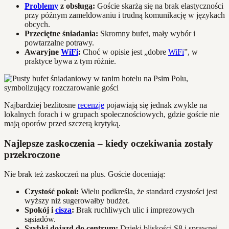
Problemy
z obsługą:
Goście skarżą się na brak elastyczności
przy późnym zameldowaniu i trudną komunikację w językach
obcych.
Przeciętne śniadania:
Skromny bufet, mały wybór i
powtarzalne potrawy.
Awaryjne
WiFi
:
Choć w opisie jest „dobre
WiFi
”, w
praktyce bywa z tym różnie.
Najbardziej bezlitosne
recenzje
pojawiają się jednak zwykle na
lokalnych forach i w grupach społecznościowych, gdzie goście nie
mają oporów przed szczerą krytyką.
Najlepsze zaskoczenia – kiedy oczekiwania zostały
przekroczone
Nie brak też zaskoczeń na plus. Goście doceniają:
Czystość pokoi:
Wielu podkreśla, że standard czystości jest
wyższy niż sugerowałby budżet.
Spokój i
cisza
:
Brak ruchliwych ulic i imprezowych
sąsiadów.
Szybki dojazd do centrum:
Dzięki bliskości S8 i sprawnej