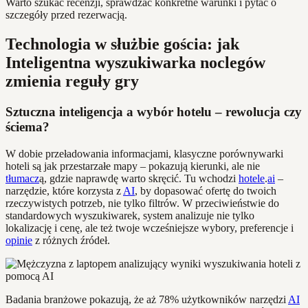
Warto szukać recenzji, sprawdzać konkretne warunki i pytać o
szczegóły przed rezerwacją.
Technologia w służbie gościa: jak
Inteligentna wyszukiwarka noclegów
zmienia reguły gry
Sztuczna inteligencja a wybór hotelu – rewolucja czy
ściema?
W dobie przeładowania informacjami, klasyczne porównywarki
hoteli są jak przestarzałe mapy – pokazują kierunki, ale nie
tłumacz
ą, gdzie naprawdę warto skręcić. Tu wchodzi
hotele
.
ai
–
narzędzie, które korzysta z
AI
, by dopasować ofertę do twoich
rzeczywistych potrzeb, nie tylko filtrów. W przeciwieństwie do
standardowych wyszukiwarek, system analizuje nie tylko
lokalizację i cenę, ale też twoje wcześniejsze wybory, preferencje i
opinie
z różnych źródeł.
Badania branżowe pokazują, że aż 78% użytkowników narzędzi
AI