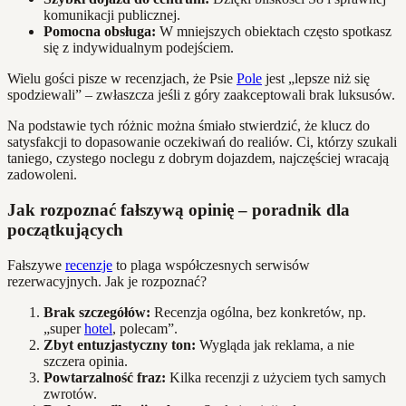
komunikacji publicznej.
Pomocna obsługa:
W mniejszych obiektach często spotkasz
się z indywidualnym podejściem.
Wielu gości pisze w recenzjach, że Psie
Pole
jest „lepsze niż się
spodziewali” – zwłaszcza jeśli z góry zaakceptowali brak luksusów.
Na podstawie tych różnic można śmiało stwierdzić, że klucz do
satysfakcji to dopasowanie oczekiwań do realiów. Ci, którzy szukali
taniego, czystego noclegu z dobrym dojazdem, najczęściej wracają
zadowoleni.
Jak rozpoznać fałszywą opinię – poradnik dla
początkujących
Fałszywe
recenzje
to plaga współczesnych serwisów
rezerwacyjnych. Jak je rozpoznać?
Brak szczegółów:
Recenzja ogólna, bez konkretów, np.
„super
hotel
, polecam”.
Zbyt entuzjastyczny ton:
Wygląda jak reklama, a nie
szczera opinia.
Powtarzalność fraz:
Kilka recenzji z użyciem tych samych
zwrotów.