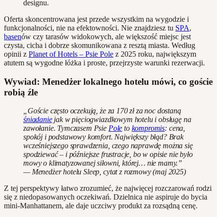
designu.
Oferta skoncentrowana jest przede wszystkim na wygodzie i
funkcjonalności, nie na efektowności. Nie znajdziesz tu
SPA
,
basen
ów czy tarasów widokowych, ale większość miejsc jest
czysta, cicha i dobrze skomunikowana z resztą miasta. Według
opinii z
Planet of Hotels – Psie Pole
z 2025 roku, największym
atutem są wygodne łóżka i proste, przejrzyste warunki rezerwacji.
Wywiad: Menedżer lokalnego hotelu mówi, co goście
robią źle
„Goście często oczekują, że za 170 zł za noc dostaną
śniadanie
jak w pięciogwiazdkowym hotelu i obsługę na
zawołanie. Tymczasem Psie
Pole
to
kompromis
: cena,
spokój i podstawowy komfort. Największy błąd? Brak
wcześniejszego sprawdzenia, czego naprawdę można się
spodziewać – i późniejsze frustracje, bo w opisie nie było
mowy o klimatyzowanej siłowni, której… nie mamy.”
— Menedżer hotelu Sleep, cytat z rozmowy (maj 2025)
Z tej perspektywy łatwo zrozumieć, że najwięcej rozczarowań rodzi
się z niedopasowanych oczekiwań. Dzielnica nie aspiruje do bycia
mini-Manhattanem, ale daje uczciwy produkt za rozsądną cenę.