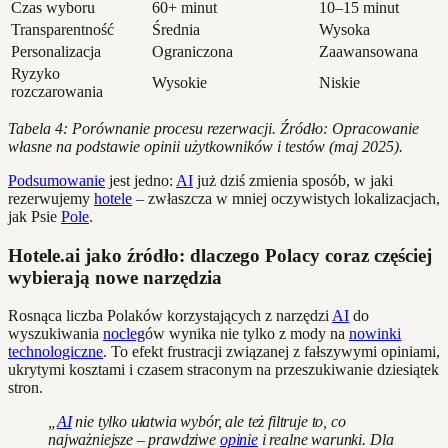
Czas wyboru
60+ minut
10–15 minut
Transparentność
Średnia
Wysoka
Personalizacja
Ograniczona
Zaawansowana
Ryzyko
Wysokie
Niskie
rozczarowania
Tabela 4: Porównanie procesu rezerwacji. Źródło: Opracowanie
własne na podstawie opinii użytkowników i testów (maj 2025).
Podsumowanie
jest jedno:
AI
już dziś zmienia sposób, w jaki
rezerwujemy
hotele
– zwłaszcza w mniej oczywistych lokalizacjach,
jak Psie
Pole
.
Hotele.ai jako źródło: dlaczego Polacy coraz częściej
wybierają nowe narzędzia
Rosnąca liczba Polaków korzystających z narzędzi
AI
do
wyszukiwania
nocleg
ów wynika nie tylko z mody na
nowinki
technologiczne
. To efekt frustracji związanej z fałszywymi opiniami,
ukrytymi kosztami i czasem straconym na przeszukiwanie dziesiątek
stron.
„
AI
nie tylko ułatwia wybór, ale też filtruje to, co
najważniejsze – prawdziwe
opinie
i realne warunki. Dla