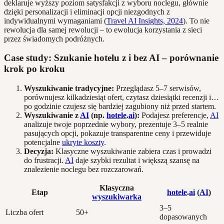
deklaruje wyższy poziom satysfakcji z wyboru noclegu, głównie
dzięki personalizacji i eliminacji opcji niezgodnych z
indywidualnymi wymaganiami (
Travel AI Insights, 2024
). To nie
rewolucja dla samej rewolucji – to ewolucja korzystania z sieci
przez świadomych podróżnych.
Case study: Szukanie hotelu z i bez AI – porównanie
krok po kroku
Wyszukiwanie tradycyjne:
Przeglądasz 5–7 serwisów,
porównujesz kilkadziesiąt ofert, czytasz dziesiątki recenzji i…
po godzinie czujesz się bardziej zagubiony niż przed startem.
Wyszukiwanie z
AI
(np.
hotele
.
ai
):
Podajesz preferencje,
AI
analizuje twoje poprzednie wybory, prezentuje 3–5 realnie
pasujących opcji, pokazuje transparentne ceny i przewiduje
potencjalne
ukryte koszty
.
Decyzja:
Klasyczne wyszukiwanie zabiera czas i prowadzi
do frustracji.
AI
daje szybki rezultat i większą szansę na
znalezienie noclegu bez rozczarowań.
Klasyczna
Etap
hotele
.
ai
(
AI
)
wyszukiwarka
3–5
Liczba ofert
50+
dopasowanych