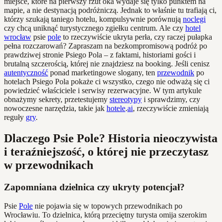
miejsce, które na pierwszy rzut oka wydaje się tylko punktem na
mapie, a nie destynacją podróżniczą. Jednak to właśnie tu trafiają ci,
którzy szukają taniego hotelu, kompulsywnie porównują
noclegi
czy chcą uniknąć turystycznego zgiełku centrum. Ale czy
hotel
wrocław
psie
pole
to rzeczywiście ukryta perła, czy raczej pułapka
pełna rozczarowań? Zapraszam na bezkompromisową podróż po
prawdziwej stronie Psiego Pola – z faktami, historiami gości i
brutalną szczerością, której nie znajdziesz na booking. Jeśli cenisz
autentyczność
ponad marketingowe slogany, ten
przewodnik
po
hotelach Psiego Pola pokaże ci wszystko, czego nie odważą się ci
powiedzieć właściciele i serwisy rezerwacyjne. W tym artykule
obnażymy sekrety, przetestujemy
stereotypy
i sprawdzimy, czy
nowoczesne narzędzia, takie jak
hotele
.
ai
, rzeczywiście zmieniają
reguły
gry
.
Dlaczego Psie Pole? Historia nieoczywista
i teraźniejszość, o której nie przeczytasz
w przewodnikach
Zapomniana dzielnica czy ukryty potencjał?
Psie
Pole
nie pojawia się w topowych przewodnikach po
Wrocławiu. To dzielnica, którą przeciętny turysta omija szerokim