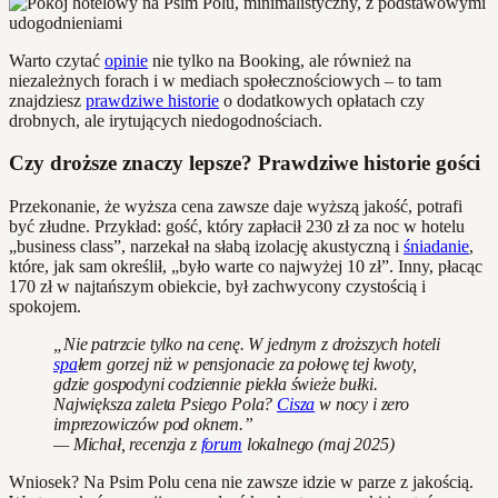
Warto czytać
opinie
nie tylko na Booking, ale również na
niezależnych forach i w mediach społecznościowych – to tam
znajdziesz
prawdziwe historie
o dodatkowych opłatach czy
drobnych, ale irytujących niedogodnościach.
Czy droższe znaczy lepsze? Prawdziwe historie gości
Przekonanie, że wyższa cena zawsze daje wyższą jakość, potrafi
być złudne. Przykład: gość, który zapłacił 230 zł za noc w hotelu
„business class”, narzekał na słabą izolację akustyczną i
śniadanie
,
które, jak sam określił, „było warte co najwyżej 10 zł”. Inny, płacąc
170 zł w najtańszym obiekcie, był zachwycony czystością i
spokojem.
„Nie patrzcie tylko na cenę. W jednym z droższych hoteli
spa
łem gorzej niż w pensjonacie za połowę tej kwoty,
gdzie gospodyni codziennie piekła świeże bułki.
Największa zaleta Psiego Pola?
Cisza
w nocy i zero
imprezowiczów pod oknem.”
— Michał, recenzja z
forum
lokalnego (maj 2025)
Wniosek? Na Psim Polu cena nie zawsze idzie w parze z jakością.