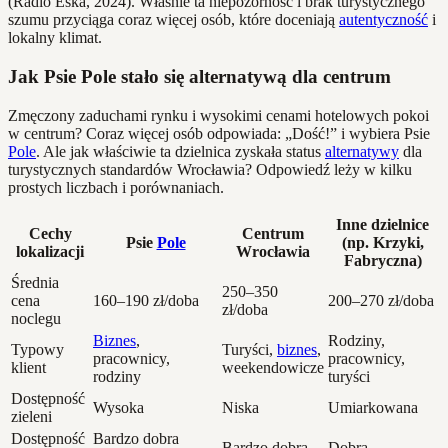
(Radio Eska, 2024). Właśnie ta niepozorność i brak turystycznego
szumu przyciąga coraz więcej osób, które doceniają
autentyczność
i
lokalny klimat.
Jak Psie Pole stało się alternatywą dla centrum
Zmęczony zaduchami rynku i wysokimi cenami hotelowych pokoi
w centrum? Coraz więcej osób odpowiada: „Dość!” i wybiera Psie
Pole
. Ale jak właściwie ta dzielnica zyskała status
alternatywy
dla
turystycznych standardów Wrocławia? Odpowiedź leży w kilku
prostych liczbach i porównaniach.
Inne dzielnice
Cechy
Centrum
Psie
Pole
(np. Krzyki,
lokalizacji
Wrocławia
Fabryczna)
Średnia
250–350
cena
160–190 zł/doba
200–270 zł/doba
zł/doba
noclegu
Biznes
,
Rodziny,
Typowy
Turyści,
biznes
,
pracownicy,
pracownicy,
klient
weekendowicze
rodziny
turyści
Dostępność
Wysoka
Niska
Umiarkowana
zieleni
Dostępność
Bardzo dobra
Bardzo dobra
Dobra