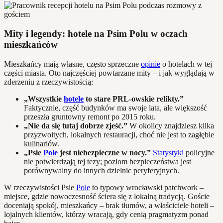
Mity i legendy: hotele na Psim Polu w oczach
mieszkańców
Mieszkańcy mają własne, często sprzeczne
opinie
o hotelach w tej
części miasta. Oto najczęściej powtarzane mity – i jak wyglądają w
zderzeniu z rzeczywistością:
„Wszystkie
hotele
to stare PRL-owskie relikty.”
Faktycznie, część budynków ma swoje lata, ale większość
przeszła gruntowny remont po 2015 roku.
„Nie da się tutaj dobrze zjeść.”
W okolicy znajdziesz kilka
przyzwoitych, lokalnych restauracji, choć nie jest to zagłębie
kulinariów.
„Psie
Pole
jest niebezpieczne w nocy.”
Statystyki
policyjne
nie potwierdzają tej tezy; poziom bezpieczeństwa jest
porównywalny do innych dzielnic peryferyjnych.
W rzeczywistości Psie
Pole
to typowy wrocławski patchwork –
miejsce, gdzie nowoczesność ściera się z lokalną tradycją. Goście
doceniają spokój, mieszkańcy – brak tłumów, a właściciele hoteli –
lojalnych klientów, którzy wracają, gdy cenią pragmatyzm ponad