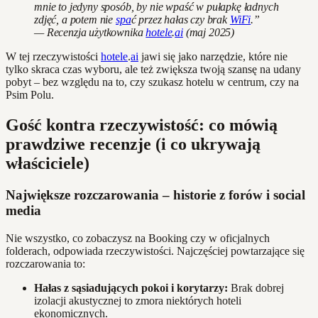
mnie to jedyny sposób, by nie wpaść w pułapkę ładnych
zdjęć, a potem nie
spa
ć przez hałas czy brak
WiFi
.”
— Recenzja użytkownika
hotele
.
ai
(maj 2025)
W tej rzeczywistości
hotele
.
ai
jawi się jako narzędzie, które nie
tylko skraca czas wyboru, ale też zwiększa twoją szansę na udany
pobyt – bez względu na to, czy szukasz hotelu w centrum, czy na
Psim Polu.
Gość kontra rzeczywistość: co mówią
prawdziwe recenzje (i co ukrywają
właściciele)
Największe rozczarowania – historie z forów i social
media
Nie wszystko, co zobaczysz na Booking czy w oficjalnych
folderach, odpowiada rzeczywistości. Najczęściej powtarzające się
rozczarowania to:
Hałas z sąsiadujących pokoi i korytarzy:
Brak dobrej
izolacji akustycznej to zmora niektórych hoteli
ekonomicznych.