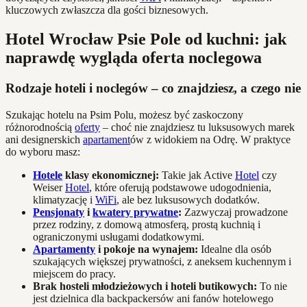
kluczowych zwłaszcza dla gości biznesowych.
Hotel Wrocław Psie Pole od kuchni: jak
naprawdę wygląda oferta noclegowa
Rodzaje hoteli i noclegów – co znajdziesz, a czego nie
Szukając hotelu na Psim Polu, możesz być zaskoczony
różnorodnością
oferty
– choć nie znajdziesz tu luksusowych marek
ani designerskich
apartament
ów z widokiem na Odrę. W praktyce
do wyboru masz:
Hotele
klasy ekonomicznej:
Takie jak Active
Hotel
czy
Weiser
Hotel
, które oferują podstawowe udogodnienia,
klimatyzację i
WiFi
, ale bez luksusowych dodatków.
Pensjonaty
i
kwatery prywatne
:
Zazwyczaj prowadzone
przez rodziny, z domową atmosferą, prostą kuchnią i
ograniczonymi usługami dodatkowymi.
Apartamenty
i pokoje na wynajem:
Idealne dla osób
szukających większej prywatności, z aneksem kuchennym i
miejscem do pracy.
Brak hosteli młodzieżowych i hoteli butikowych:
To nie
jest dzielnica dla backpackersów ani fanów hotelowego