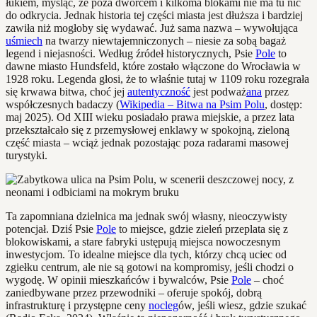
łukiem, myśląc, że poza dworcem i kilkoma blokami nie ma tu nic
do odkrycia. Jednak historia tej części miasta jest dłuższa i bardziej
zawiła niż mogłoby się wydawać. Już sama nazwa – wywołująca
uśmiech
na twarzy niewtajemniczonych – niesie za sobą bagaż
legend i niejasności. Według źródeł historycznych, Psie
Pole
to
dawne miasto Hundsfeld, które zostało włączone do Wrocławia w
1928 roku. Legenda głosi, że to właśnie tutaj w 1109 roku rozegrała
się krwawa bitwa, choć jej
autentyczność
jest podważ
ana
przez
współczesnych badaczy (
Wikipedia – Bitwa na Psim Polu
, dostęp:
maj 2025). Od XIII wieku posiadało prawa miejskie, a przez lata
przekształcało się z przemysłowej enklawy w spokojną, zieloną
część miasta – wciąż jednak pozostając poza radarami masowej
turystyki.
Ta zapomniana dzielnica ma jednak swój własny, nieoczywisty
potencjał. Dziś Psie
Pole
to miejsce, gdzie zieleń przeplata się z
blokowiskami, a stare fabryki ustępują miejsca nowoczesnym
inwestycjom. To idealne miejsce dla tych, którzy chcą uciec od
zgiełku centrum, ale nie są gotowi na kompromisy, jeśli chodzi o
wygodę. W opinii mieszkańców i bywalców, Psie
Pole
– choć
zaniedbywane przez przewodniki – oferuje spokój, dobrą
infrastrukturę i przystępne ceny
nocleg
ów, jeśli wiesz, gdzie szukać