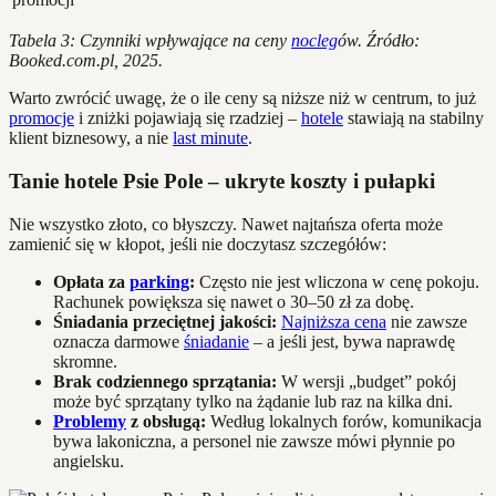
Tabela 3: Czynniki wpływające na ceny
nocleg
ów. Źródło:
Booked.com.pl, 2025.
Warto zwrócić uwagę, że o ile ceny są niższe niż w centrum, to już
promocje
i zniżki pojawiają się rzadziej –
hotele
stawiają na stabilny
klient biznesowy, a nie
last minute
.
Tanie hotele Psie Pole – ukryte koszty i pułapki
Nie wszystko złoto, co błyszczy. Nawet najtańsza oferta może
zamienić się w kłopot, jeśli nie doczytasz szczegółów:
Opłata za
parking
:
Często nie jest wliczona w cenę pokoju.
Rachunek powiększa się nawet o 30–50 zł za dobę.
Śniadania przeciętnej jakości:
Najniższa cena
nie zawsze
oznacza darmowe
śniadanie
– a jeśli jest, bywa naprawdę
skromne.
Brak codziennego sprzątania:
W wersji „budget” pokój
może być sprzątany tylko na żądanie lub raz na kilka dni.
Problemy
z obsługą:
Według lokalnych forów, komunikacja
bywa lakoniczna, a personel nie zawsze mówi płynnie po
angielsku.