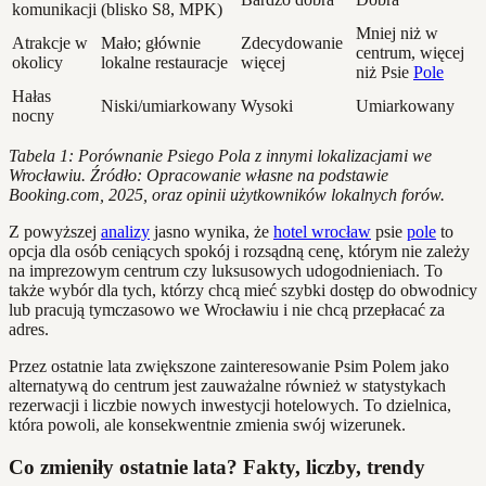
komunikacji
(blisko S8, MPK)
Mniej niż w
Atrakcje w
Mało; głównie
Zdecydowanie
centrum, więcej
okolicy
lokalne restauracje
więcej
niż Psie
Pole
Hałas
Niski/umiarkowany
Wysoki
Umiarkowany
nocny
Tabela 1: Porównanie Psiego Pola z innymi lokalizacjami we
Wrocławiu. Źródło: Opracowanie własne na podstawie
Booking.com, 2025, oraz opinii użytkowników lokalnych forów.
Z powyższej
analizy
jasno wynika, że
hotel wrocław
psie
pole
to
opcja dla osób ceniących spokój i rozsądną cenę, którym nie zależy
na imprezowym centrum czy luksusowych udogodnieniach. To
także wybór dla tych, którzy chcą mieć szybki dostęp do obwodnicy
lub pracują tymczasowo we Wrocławiu i nie chcą przepłacać za
adres.
Przez ostatnie lata zwiększone zainteresowanie Psim Polem jako
alternatywą do centrum jest zauważalne również w statystykach
rezerwacji i liczbie nowych inwestycji hotelowych. To dzielnica,
która powoli, ale konsekwentnie zmienia swój wizerunek.
Co zmieniły ostatnie lata? Fakty, liczby, trendy