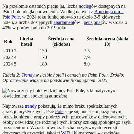
Na przełomie ostatnich pięciu lat, liczba
nocleg
ów dostępnych na
Psim Polu uległa podwojeniu. Według danych z
Booking.com –
Psie Pole
, w 2024 roku funkcjonowało tu około 3-5 głównych
hoteli, a liczba dostępnych
apartament
ów i
pensjonat
ów wzrosła o
40% w porównaniu do 2019 roku.
Liczba
Średnia cena
Średnia ocena (skala
Rok
hoteli
(zł/doba)
10)
2019
2
150
7,5
2022
4
170
7,9
2024
5
180
8,0
Tabela 2:
Trendy
w liczbie hoteli i cenach na Psim Polu. Źródło:
Opracowanie własne na podstawie Booking.com, 2025.
Najnowsze
trendy
pokazują, że mimo braku spektakularnych
atrakcji turystycznych, Psie
Pole
staje się miejscem pożądanym
przez konkretne grupy podróżnych: pracowników delegowanych,
osoby odwiedzające rodzinę i tych, którzy szukają spokojnego azylu
poza centrum. Wzrasta również liczba pozytywnych recenzji
dotyczących czystości, jakości
WiFi
i klimatyzacji – aspektów