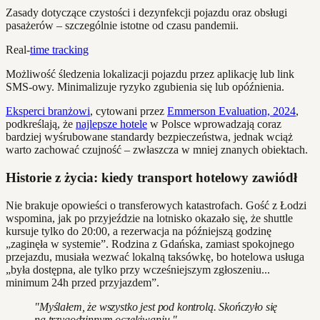
Zasady dotyczące czystości i dezynfekcji pojazdu oraz obsługi
pasażerów – szczególnie istotne od czasu pandemii.
Real-
time tracking
Możliwość śledzenia lokalizacji pojazdu przez aplikację lub link
SMS-owy. Minimalizuje ryzyko zgubienia się lub opóźnienia.
Eksperci branżowi
, cytowani przez
Emmerson Evaluation, 2024
,
podkreślają, że
najlepsze hotele
w Polsce wprowadzają coraz
bardziej wyśrubowane standardy bezpieczeństwa, jednak wciąż
warto zachować czujność – zwłaszcza w mniej znanych obiektach.
Historie z życia: kiedy transport hotelowy zawiódł
Nie brakuje opowieści o transferowych katastrofach. Gość z Łodzi
wspomina, jak po przyjeździe na lotnisko okazało się, że shuttle
kursuje tylko do 20:00, a rezerwacja na późniejszą godzinę
„zaginęła w systemie”. Rodzina z Gdańska, zamiast spokojnego
przejazdu, musiała wezwać lokalną taksówkę, bo hotelowa usługa
„była dostępna, ale tylko przy wcześniejszym zgłoszeniu...
minimum 24h przed przyjazdem”.
"Myślałem, że wszystko jest pod kontrolą. Skończyło się
na trzygodzinnym oczekiwaniu."