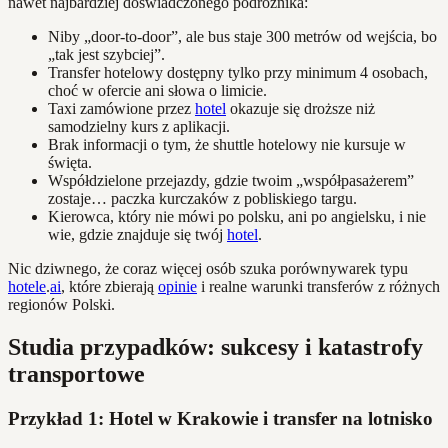
nawet najbardziej doświadczonego podróżnika:
Niby „door-to-door”, ale bus staje 300 metrów od wejścia, bo
„tak jest szybciej”.
Transfer hotelowy dostępny tylko przy minimum 4 osobach,
choć w ofercie ani słowa o limicie.
Taxi zamówione przez
hotel
okazuje się droższe niż
samodzielny kurs z aplikacji.
Brak informacji o tym, że shuttle hotelowy nie kursuje w
święta.
Współdzielone przejazdy, gdzie twoim „współpasażerem”
zostaje… paczka kurczaków z pobliskiego targu.
Kierowca, który nie mówi po polsku, ani po angielsku, i nie
wie, gdzie znajduje się twój
hotel
.
Nic dziwnego, że coraz więcej osób szuka porównywarek typu
hotele
.
ai
, które zbierają
opinie
i realne warunki transferów z różnych
regionów Polski.
Studia przypadków: sukcesy i katastrofy
transportowe
Przykład 1: Hotel w Krakowie i transfer na lotnisko