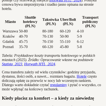
postoje czy rezerwację miejsca (
Horwath HTL, 2024
). Polityka
cenowa bywa nieprzejrzysta i rzadko jasno opisana na stronie
hotelu.
Shuttle
Transport
Taksówka
Uber/Bolt
Miasto
hotelowy
publiczny
(PLN)
(PLN)
(PLN)
(PLN)
Warszawa
50-80
80-180
60-120
4-10
Kraków
40-70
70-130
50-90
5-9
Gdańsk
45-75
70-150
55-110
6-12
Poznań
35-70
60-120
45-80
5-8
Tabela: Przykładowe koszty transportu hotelowego w polskich
miastach (2025). Źródło: Opracowanie własne na podstawie
Statista, 2023
,
Horwath HTL, 2024
.
Cena transferu zależy od wielu czynników: godziny przyjazdu,
dystansu, ilości osób, a nawet... rozmiaru bagażu.
Hotele
często
doliczają opłatę za przewóz w nocy lub wczesnym rankiem.
Dlatego warto dokładnie czytać
regulaminy
i pytać o wszystko, co
może wpłynąć na końcowy rachunek.
Kiedy płacisz za komfort – a kiedy za niewiedzę