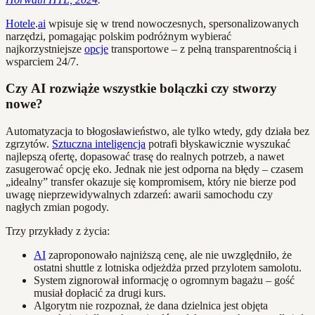
Hotele
.
ai
wpisuje się w trend nowoczesnych, spersonalizowanych
narzędzi, pomagając polskim podróżnym wybierać
najkorzystniejsze
opcje
transportowe – z pełną transparentnością i
wsparciem 24/7.
Czy AI rozwiąże wszystkie bolączki czy stworzy
nowe?
Automatyzacja to błogosławieństwo, ale tylko wtedy, gdy działa bez
zgrzytów.
Sztuczna inteligencja
potrafi błyskawicznie wyszukać
najlepszą ofertę, dopasować trasę do realnych potrzeb, a nawet
zasugerować opcję eko. Jednak nie jest odporna na błędy – czasem
„idealny” transfer okazuje się kompromisem, który nie bierze pod
uwagę nieprzewidywalnych zdarzeń: awarii samochodu czy
nagłych zmian pogody.
Trzy przykłady z życia:
AI
zaproponowało najniższą cenę, ale nie uwzględniło, że
ostatni shuttle z lotniska odjeżdża przed przylotem samolotu.
System zignorował informację o ogromnym bagażu – gość
musiał dopłacić za drugi kurs.
Algorytm nie rozpoznał, że dana dzielnica jest objęta