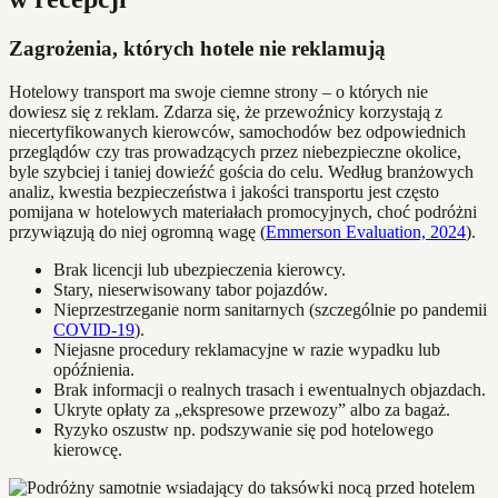
Zagrożenia, których hotele nie reklamują
Hotelowy transport ma swoje ciemne strony – o których nie
dowiesz się z reklam. Zdarza się, że przewoźnicy korzystają z
niecertyfikowanych kierowców, samochodów bez odpowiednich
przeglądów czy tras prowadzących przez niebezpieczne okolice,
byle szybciej i taniej dowieźć gościa do celu. Według branżowych
analiz, kwestia bezpieczeństwa i jakości transportu jest często
pomijana w hotelowych materiałach promocyjnych, choć podróżni
przywiązują do niej ogromną wagę (
Emmerson Evaluation, 2024
).
Brak licencji lub ubezpieczenia kierowcy.
Stary, nieserwisowany tabor pojazdów.
Nieprzestrzeganie norm sanitarnych (szczególnie po pandemii
COVID-19
).
Niejasne procedury reklamacyjne w razie wypadku lub
opóźnienia.
Brak informacji o realnych trasach i ewentualnych objazdach.
Ukryte opłaty za „ekspresowe przewozy” albo za bagaż.
Ryzyko oszustw np. podszywanie się pod hotelowego
kierowcę.