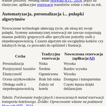
własne potrzeby. Według badań
Horwath HTL, 2024
, popyt na
elastyczne, aplikacyjne
rezerwacje
transferów rośnie z roku na rok.
Automatyzacja, personalizacja i... pułapki
algorytmów
Nowoczesne technologie ułatwiają życie, ale niosą też swoje
pułapki. Systemy automatycznej rezerwacji nie zawsze rozpoznają
niuanse podróży grupowych albo specyficzne potrzeby osób z
niepełnosprawnością. Czasem algorytm nie uwzględnia korków czy
lokalnych świąt, co prowadzi do opóźnień i frustracji.
Tradycyjna
Nowoczesna rezerwacja
Cecha
rezerwacja
(aplikacja/
AI
)
Personalizacja
Niska
Wysoka
Przejrzystość kosztów
Średnia
Bardzo wysoka
Elastyczność
Ograniczona
Wysoka
Ocena użytkowników
Brak lub niska
Dostępna i transparentna
Obsługa osób z
Zależy od
Często lepsza dzięki
niepełnosprawnością
hotelu
deklaracjom
Tabela: Porównanie tradycyjnych i nowoczesnych metod rezerwacji
transportu hotelowego. Źródło: Opracowanie własne na podstawie
Horwath HTL, 2024
.