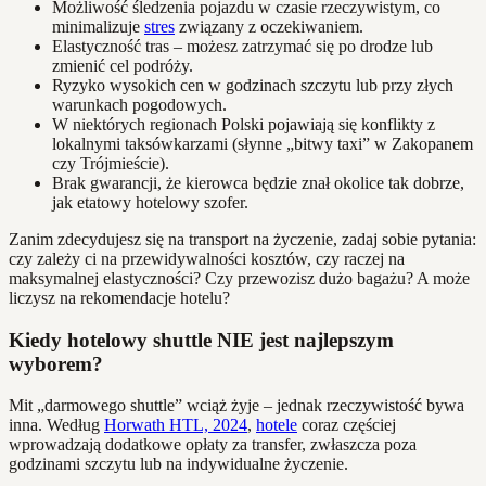
Możliwość śledzenia pojazdu w czasie rzeczywistym, co
minimalizuje
stres
związany z oczekiwaniem.
Elastyczność tras – możesz zatrzymać się po drodze lub
zmienić cel podróży.
Ryzyko wysokich cen w godzinach szczytu lub przy złych
warunkach pogodowych.
W niektórych regionach Polski pojawiają się konflikty z
lokalnymi taksówkarzami (słynne „bitwy taxi” w Zakopanem
czy Trójmieście).
Brak gwarancji, że kierowca będzie znał okolice tak dobrze,
jak etatowy hotelowy szofer.
Zanim zdecydujesz się na transport na życzenie, zadaj sobie pytania:
czy zależy ci na przewidywalności kosztów, czy raczej na
maksymalnej elastyczności? Czy przewozisz dużo bagażu? A może
liczysz na rekomendacje hotelu?
Kiedy hotelowy shuttle NIE jest najlepszym
wyborem?
Mit „darmowego shuttle” wciąż żyje – jednak rzeczywistość bywa
inna. Według
Horwath HTL, 2024
,
hotele
coraz częściej
wprowadzają dodatkowe opłaty za transfer, zwłaszcza poza
godzinami szczytu lub na indywidualne życzenie.