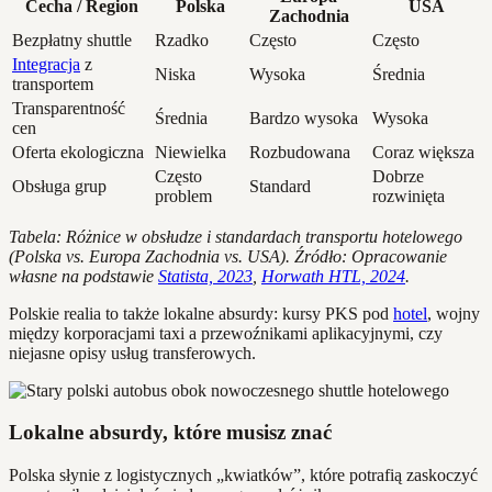
Cecha / Region
Polska
USA
Zachodnia
Bezpłatny shuttle
Rzadko
Często
Często
Integracja
z
Niska
Wysoka
Średnia
transportem
Transparentność
Średnia
Bardzo wysoka
Wysoka
cen
Oferta ekologiczna
Niewielka
Rozbudowana
Coraz większa
Często
Dobrze
Obsługa grup
Standard
problem
rozwinięta
Tabela: Różnice w obsłudze i standardach transportu hotelowego
(Polska vs. Europa Zachodnia vs. USA). Źródło: Opracowanie
własne na podstawie
Statista, 2023
,
Horwath HTL, 2024
.
Polskie realia to także lokalne absurdy: kursy PKS pod
hotel
, wojny
między korporacjami taxi a przewoźnikami aplikacyjnymi, czy
niejasne opisy usług transferowych.
Lokalne absurdy, które musisz znać
Polska słynie z logistycznych „kwiatków”, które potrafią zaskoczyć