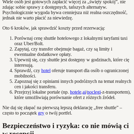
Wiele osób jest gotowych zapłacić więcej za „święty spokój”, nie
zdając sobie sprawy z dostępnych, tańszych alternatyw.
Psychologicznie wygoda bywa cenniejsza niż realna oszczędność,
jednak nie warto płacić za niewiedzę.
Oto 6 kroków, jak sprawdzić koszty przed rezerwacją:
Porównaj cenę shuttle hotelowego z lokalnymi taryfami taxi
oraz Uber/Bolt.
Zapytaj, czy transfer obejmuje bagaż, czy są limity i
ewentualne dodatkowe opłaty.
Upewnij się, czy shuttle jest dostępny w godzinach, które cię
interesują.
Sprawdź, czy
hotel
oferuje transport dla osób o ograniczonej
mobilności.
Zapoznaj się z opiniami innych podróżnych na temat realnych
cen i jakości transferu.
Przejrzyj lokalne portale (np.
hotele
.
ai
/
noclegi
-z-transportem),
które umożliwiają porównanie ofert z różnych źródeł.
Nie daj się złapać na pierwszą lepszą deklarację „free shuttle” –
często to początek
gry
o twój portfel.
Bezpieczeństwo i ryzyka: co nie mówią ci
w recepcji