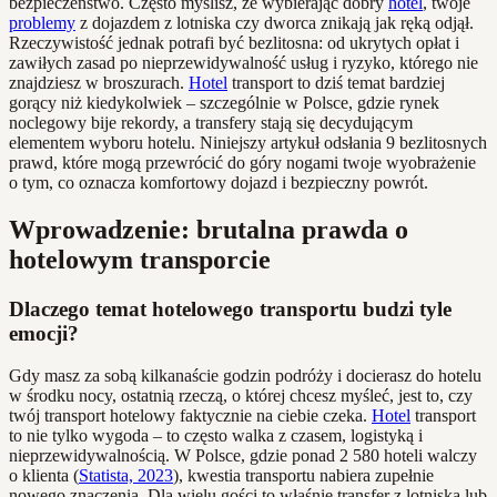
bezpieczeństwo. Często myślisz, że wybierając dobry
hotel
, twoje
problemy
z dojazdem z lotniska czy dworca znikają jak ręką odjął.
Rzeczywistość jednak potrafi być bezlitosna: od ukrytych opłat i
zawiłych zasad po nieprzewidywalność usług i ryzyko, którego nie
znajdziesz w broszurach.
Hotel
transport to dziś temat bardziej
gorący niż kiedykolwiek – szczególnie w Polsce, gdzie rynek
noclegowy bije rekordy, a transfery stają się decydującym
elementem wyboru hotelu. Niniejszy artykuł odsłania 9 bezlitosnych
prawd, które mogą przewrócić do góry nogami twoje wyobrażenie
o tym, co oznacza komfortowy dojazd i bezpieczny powrót.
Wprowadzenie: brutalna prawda o
hotelowym transporcie
Dlaczego temat hotelowego transportu budzi tyle
emocji?
Gdy masz za sobą kilkanaście godzin podróży i docierasz do hotelu
w środku nocy, ostatnią rzeczą, o której chcesz myśleć, jest to, czy
twój transport hotelowy faktycznie na ciebie czeka.
Hotel
transport
to nie tylko wygoda – to często walka z czasem, logistyką i
nieprzewidywalnością. W Polsce, gdzie ponad 2 580 hoteli walczy
o klienta (
Statista, 2023
), kwestia transportu nabiera zupełnie
nowego znaczenia. Dla wielu gości to właśnie transfer z lotniska lub