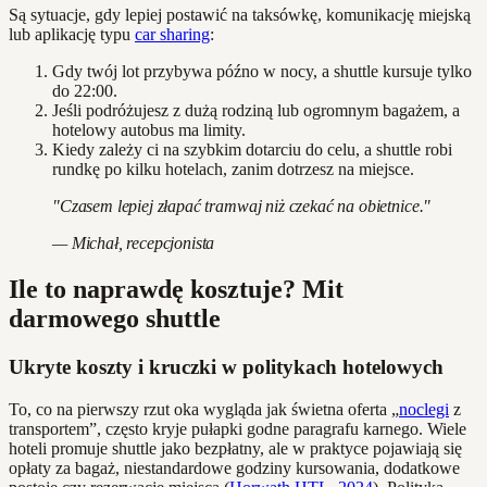
Są sytuacje, gdy lepiej postawić na taksówkę, komunikację miejską
lub aplikację typu
car sharing
:
Gdy twój lot przybywa późno w nocy, a shuttle kursuje tylko
do 22:00.
Jeśli podróżujesz z dużą rodziną lub ogromnym bagażem, a
hotelowy autobus ma limity.
Kiedy zależy ci na szybkim dotarciu do celu, a shuttle robi
rundkę po kilku hotelach, zanim dotrzesz na miejsce.
"Czasem lepiej złapać tramwaj niż czekać na obietnice."
— Michał, recepcjonista
Ile to naprawdę kosztuje? Mit
darmowego shuttle
Ukryte koszty i kruczki w politykach hotelowych
To, co na pierwszy rzut oka wygląda jak świetna oferta „
noclegi
z
transportem”, często kryje pułapki godne paragrafu karnego. Wiele
hoteli promuje shuttle jako bezpłatny, ale w praktyce pojawiają się
opłaty za bagaż, niestandardowe godziny kursowania, dodatkowe