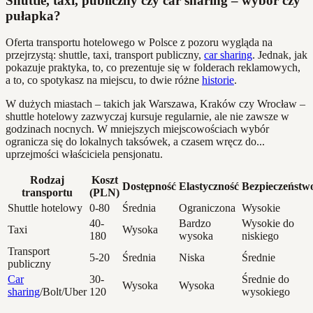
Shuttle, taxi, publiczny czy car sharing – wybór czy
pułapka?
Oferta transportu hotelowego w Polsce z pozoru wygląda na
przejrzystą: shuttle, taxi, transport publiczny,
car sharing
. Jednak, jak
pokazuje praktyka, to, co prezentuje się w folderach reklamowych,
a to, co spotykasz na miejscu, to dwie różne
historie
.
W dużych miastach – takich jak Warszawa, Kraków czy Wrocław –
shuttle hotelowy zazwyczaj kursuje regularnie, ale nie zawsze w
godzinach nocnych. W mniejszych miejscowościach wybór
ogranicza się do lokalnych taksówek, a czasem wręcz do...
uprzejmości właściciela pensjonatu.
Rodzaj
Koszt
Dostępność
Elastyczność
Bezpieczeństw
transportu
(PLN)
Shuttle hotelowy
0-80
Średnia
Ograniczona
Wysokie
40-
Bardzo
Wysokie do
Taxi
Wysoka
180
wysoka
niskiego
Transport
5-20
Średnia
Niska
Średnie
publiczny
Car
30-
Średnie do
Wysoka
Wysoka
sharing
/Bolt/Uber
120
wysokiego